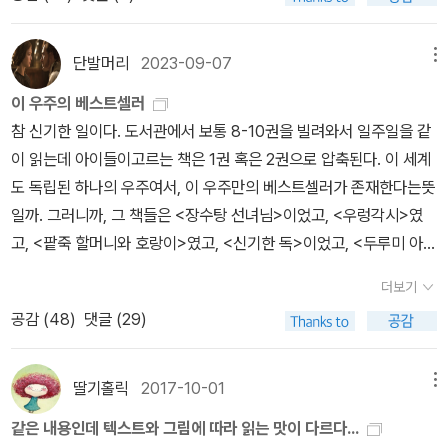
겠어요! 했더니 진짜 그렇다고 하신다. ​그래서, 이번 달 책은 뭐예요?
아무것도 하지 않고 누워서 먹기만 하면 어떻게 될까 하고 생각하니,
물었더니, 『참을 수 없는 존재의 가벼움』이라고 하시는 거다. 아, 그
이런 모습은 도무지 떠올리고 싶지 않았습니다.부자 영감은 부리나케
책 좋죠~라고 답하는데, 조금 거시기하다. 그러니깐 '요즘에 무슨 책
단발머리
2023-09-07
메뉴
농사꾼을 찾아가서 대뜸 물었지. “여보게, 자네 이 독 어디서 파냈
을 읽어요.'라고 말했는데, 대답이 '아, 그 책 좋죠!'라고 답하는 건, 뭐
이 우주의 베스트셀러
나?” “왜요? 우리 밭에서 파냈지요.” “그러면 그렇지. 이 독은 내 것
랄까 거만한 느낌이지 않나 하는 생각이 들었던 거다. 그렇다고 해서,
참 신기한 일이다. 도서관에서 보통 8-10권을 빌려와서 일주일을 같
이 틀림없네.” (11쪽) 씨앗을 심는 사람은 씨앗을 얻습니다. 볍씨를
읽은 책을 안 읽었다 할 수는 없는 일이고. 쿤데라, 저도 좋아해요. 저
이 읽는데 아이들이고르는 책은 1권 혹은 2권으로 압축된다. 이 세계
심는 사람은 볍씨를 얻어요. 콩씨를 심는 사람은 콩씨를 얻습니다. 다
는 그 책도 좋지만, 『농담』도 되게 좋았거든요. 이건 더 아니지 않을
도 독립된 하나의 우주여서, 이 우주만의 베스트셀러가 존재한다는뜻
만, 씨앗을 심는 사람은 씨앗 한 톨을 고스란히 얻지 않습니다. 수백
까. 그래서, 별수 없이 '아, 그 책 좋죠~'라고 얌전하게 답했다. ​본인은
일까. 그러니까, 그 책들은 <장수탕 선녀님>이었고, <우렁각시>였
곱으로 불어난 씨앗을 얻습니다. 그러니, 해마다 꾸준하게 씨앗을 심
편독하는 편인데, 이 모임에 나가면서 여러 종류의 책, 이를테면 시집
고, <팥죽 할머니와 호랑이>였고, <신기한 독>이었고, <두루미 아내
는 사람은 해마다 꾸준하게 한결 넉넉하게 씨앗을 얻습니다. 그러니
도 읽게 되면서 책 읽는 범위가 넓어졌다고 이야기하셨다. 『당근밭 걷
>였고,<수박이먹고 싶으면>이었으며. 저번 주에는 두 권이 경합을벌
까, 놀라운 독은 ‘독 하나’를 가리키는 옛이야기라고도 할 수 있지만,
기』요? 최근에 그분의 프로필에서 봤던 시집을 이야기했더니 맞다고
더보기
였는데 <화 괴물이 나타났어!>와 <수박 수영장>이다. 어제는 <수박
먼먼 옛날부터 지구별에서 살며 흙을 짓고 살던 수수한 사람들 모습
그러셨다. 그러면서, 전에 구역장님이 선물해 주셨던 책도 다시 꺼내
공감 (
48
)
댓글 (29)
수영장>을 쓰고 그린 이가 ‘안녕달’이라는 사실을알았고, 그녀/그의
이라고도 할 수 있습니다. 땅뙈기를 잘 일구어서 씨앗을 심으면 석 달
서 살펴보게 되고요,라고 말씀하시는데... 아... 제가요? (내가 책 사드
필명을 기억해야겠다 생각하며 살펴보다가헉! <초판 76쇄 발행>을
뒤에 열매를 얻어요. 이 가운데 알찬 씨앗을 따로 갈무리한 뒤, 나머지
렸구나). 그랬어요? 하는데 당최 무슨 책을 선물해 드렸는지 기억이
발견했다. 76쇄. 6쇄아니고 7쇄 아니고 76쇄.아이들이 그렇게나 좋
는 밥으로 삼습니다. 시골에서 흙을 만지는 사람이라면 누구한테나
딸기홀릭
2017-10-01
메뉴
전혀 안 나는 거다. 아~~ (무슨 책이었을까) 나는 그분께 무슨 책을
아하는 책. 읽고나서 한 번 더 읽겠다 고르는 책. 이 책이 바로 그 책이
‘흙’이 바로 ‘놀라운 독’입니다. 그리고 ‘재미난 독’하고 같으며 ‘아름
선물해 드렸을까. ​​ 최근에 자주 선물하는 책은 이 책이다. 아직 내 책
같은 내용인데 텍스트와 그림에 따라 읽는 맛이 다르다...
다. 수박 수영장에 해가 둥실떠올라 한참 더워졌을 때, 구름 아저씨가
다운 독’이나 ‘사랑스러운 독’이라고 할 만합니다. 《신기한 독》이라는