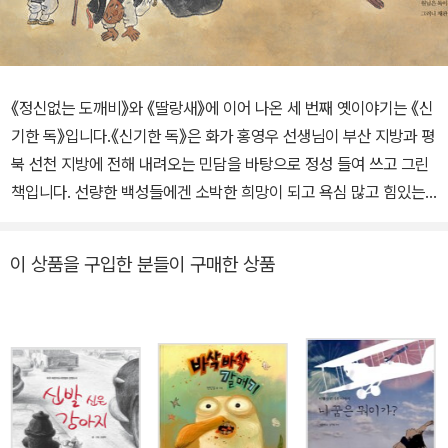
《정신없는 도깨비》와 《딸랑새》에 이어 나온 세 번째 옛이야기는 《신
기한 독》입니다.《신기한 독》은 화가 홍영우 선생님이 부산 지방과 평
북 선천 지방에 전해 내려오는 민담을 바탕으로 정성 들여 쓰고 그린
책입니다. 선량한 백성들에겐 소박한 희망이 되고 욕심 많고 힘있는
사람들은 벌을 받게 만드는 신기한 독 속에 여러분도 풍덩 빠져보세
요. 무엇이든 넣었다 꺼내면 똑같은 것이 자꾸자꾸 나오는 신기한 독
이 상품을 구입한 분들이 구매한 상품
이라니, 궁금하지 않아요? “아, 그 얘기 들었어? 괭이든 돈이든 한번
넣었다 하면 똑같은 것이 끝도 없이 나오는 신기한 독이 있대!” 어느
날 열심히 밭을 일구던 농사꾼이 땅 속에서 신기한 독 하나를 발견해
요. 무식하게 크기만 크고 울퉁불퉁 일그러진 생김새가 영 시원찮아
버릴까 했던 못생긴 독이 알고 보니 보물 단지였어요. 괭이를 넣었다
꺼내면 괭이가, 엽전을 넣었다 꺼내면 엽전이 자꾸자꾸 나오니까요.
이 소문은 욕심 많은 부자 영감 귀에까지 들어가요. 부자 영감은 다짜