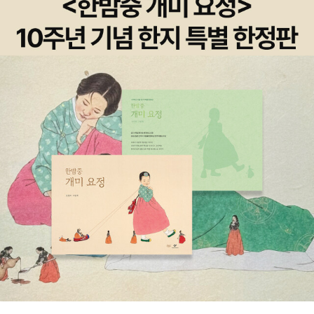
곳을 찾느라 무지 애를 먹었는데 이젠 둘 다 맥주를 즐길 수 있는 곳에
서 만날 수 있어 추위를 덜 타도 되었다. 아는 사람이 운영한다는 북
카페를 갔는데 문학과 지성사 팀이 행사 진행 중이어서 홍대 쪽으로
나와 흔한 호프집에 들어갔다. 오, 나는 지난 주에 마신 맥주 500ml
가 내 인생 최고로 많이 마신 맥주였는데 이날 모두 합해서 1,330ml
를 마셨다. 호가든하고 생맥주 합해서. 우리가 시간이 더 있었다면 좀
더 마셨을 것 같은데 12시에 털고 일어났다.알고 지낸지 10년 만에
술잔으로 건배했다. 다음엔 피쳐로 시키자고 약속했다.^^야곱이 내게
전해준 멋진 책들은 아주 묵직했다. 내가 배낭 메고 가서 전해주고 온
무게만큼 다시 지고 돌아왔다. 우린 매번 그런다.다음 약속은 1월인데
그때 들고 나갈 책 목록도 이미 생각해 두었다. 그 중 하나가 더블. 창
비 어린이 정기 구독을 하는 동안에 40% 할인을 받았는데 며칠 전까
지 유지되던 나의 40% 할인이 끝났다. 박민규 더블을 하나 더 사려
고 했는데 그것 때문에 정기 구독을 연장해야 하나 고민 중이다. 정기
구독 연장은 3만원이고, 더블은 알라딘에서 사도 마일리지 빼면 대략
2만원인데.. 흐음.. 좀 더 고민을...수요일은 오래 전에 예매해 둔 뮤지