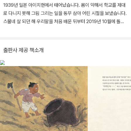
1939년 일본 아이치현에서 태어났습니다. 몸이 약해서 학교를 제대
로 다니지 못해 그림 그리는 일을 동무 삼아 어린 시절을 보냈습니다.
스물네 살 되던 해 우리말을 처음 배운 뒤부터 2019년 10월에 돌아
가시기가지, 동포 사회에 이바지하고자 책 만드는 일과 그림 그리는
일을 힘껏 했습니다. <겨레 전통 도감> 가운데 《전래 놀이》, 《탈춤》
에 그림을 그렸고, <온 겨레 어린이가 함께 보는 옛이야기> 20권을
출판사 제공 책소개
만들었습니다. 재일 동포 어린이들을 위해 《우리말 도감》도 만들었습
니다. 2010년 5월에 서울 인사아트센터에서 '홍영우 그림책 원화
전'을 열었고 2011년 5월에는 파주 아시아출판문화정보센터에서 '홍
영우 옛이야기 그림책전'을 열었습니다.