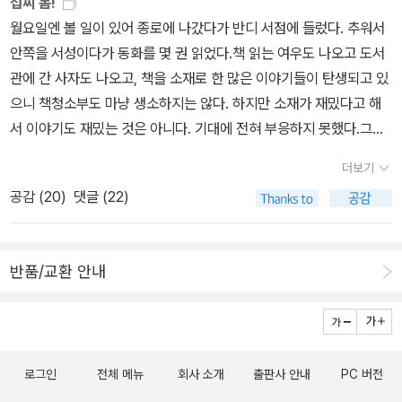
아르바이트보다 시급이 높았고, 공강 시간을 이용할 수 있는 것도 좋
섭씨 봄!
올려야지.저학년 어린이들이 좋아할 만한 내용이다.
읽고 싶다. 그렇다. 그건 사실이었다. 나는 베스트셀러를 좋아한다. 근
계'는 책의 내용과도 잘 맞는다고 생각했다. 오늘 10세 남과 이 책을
았다. 3층 간행물실에서 일했는데, 학회지에서 나온 논문집 정리와
월요일엔 볼 일이 있어 종로에 나갔다가 반디 서점에 들렀다. 추워서
데 정보라 작가의 신작 소식이 있어둘 중의 한 권을 사야 한다면 <정
보고 요앞 텃밭 울타리 밖으로 나온 빨간 고추를 구경했다. 캄펑의
서가 정리를 했다. 책을 많이 읽지 않았지만 책을 좋아하는 사람으로
안쪽을 서성이다가 동화를 몇 권 읽었다.책 읽는 여우도 나오고 도서
보라>, 이런생각이 들기는 한다. 나는 줄거리 살짝 읽고도 내가 <저
개구쟁이 워낙 유명한 책인데 내가 너무 늦게 보았다; 말레시아 작
서, 사서에 대해 약간의 환상과 부러운 마음을 가지고 있었는데, 양쪽
관에 간 사자도 나오고, 책을 소재로 한 많은 이야기들이 탄생되고 있
주토끼>를 못 읽을 사람이라는 걸 알았는데, 이 책 <고통에 관하여>
가가 자신의 어린시절을 자전적으로 그린 만화다. 기후도 풍습도 다
에 책이 가득한 북트럭을 세워두고 하루 종일 컴퓨터만 쳐다보며 책
으니 책청소부도 마냥 생소하지는 않다. 하지만 소재가 재밌다고 해
는 읽을 수 있을 것 같다. 나는 정보라 작가의 책을 한 권도 안 읽었지
른 말레시아 얘기인데다, 지금부터 5,60년 전 이야기라 아무래도 좀
정보를 등록하시던 사서 선생님들의 옆모습을 오랜 시간 보았더니,
서 이야기도 재밌는 것은 아니다. 기대에 전혀 부응하지 못했다.그림
만, 한 인터뷰 기사를읽고 그의 팬이 되었다. 그 기사를 지금은 찾을
낯설겠지 하고 읽기 시작했는데 역시 아무래도 좀 낯설었는데 어느
사서에 대한 마음이 조금 흐릿해지기는 했다. ​이 학교의 사서쌤은 좀
이 인상적인 '너를 만나 행복해'는 이야기가 몹시 단순하다. 꽤 따뜻한
수가 없…… 가장최근에 읽은 기사는 바로 이거다.‘저주토끼’ 정보라
더보기
순간 응? 하고 이 애들 놀이의 규칙을 진지하게 이해해가며 '오, 재밌
더 여유가 있으신듯하다. 처음 대출하는 날, 시간이 없어 빨리 대출해
이야기지만 역시 기대치가 있어서 확 매력을 느끼지는 못했다.밥 한
작가 “진짜 공포는 이 세상에 있다”(https://www.hani.co.kr/arti/
공감 (
20
)
댓글 (22)
겠다!' 하고 있다. 정답다. 우습다. 세밀하다. 무심하다. 아름답다. 그
야 해서 이전에 알고 있던 책들을 골라 대출하게 됐는데, 『신기한 독』
그릇 뚝딱!은 편식하지 말라는 의미로 만든 책인지... 그래서 추천도서
culture/book/1051164.html)감처라 불리는 베스트셀러419쪽까
런 만화책이다. (혹자는 그림책이라고 하기도.) 푸른 개 7세남 한
과 제목이 기억나지 않는 어떤 책의 바코드를 스캔하시다가 고개를
인지는 모르겠다만, 그림이 너무 징그러웠다. 밥알마다 눈이 있는데
지 읽었다. 마저 읽어야 한다.
분이 요새 걱정이 있다. 글자를 익히고 싶은데 잘 되지 않는 것이다.
들어 나를 바라보시는 거다. '아, 이 책 진짜 재미있는 책인데... 이 책
벌레 같아 보여서 식겁했다. 똑같이 음식에 얼굴이 있어도 김영진 작
반품/교환 안내
처음엔 자연스럽게 익히려니 하고 여유 있던 부모님도 함께 걱정하는
도...' ​이번 주에도 아이들 책 9권과 내 책 1권을 대출했다. 다음에 사
가의 그림은 징그럽지 않고 귀여웠는데 말이다.ㅜ.ㅜ 최인선 작가의
것이, 글자를 모르는 것 때문에 스스로 스트레스를 받기 때문이다. 그
서쌤을 만나면 이야기를 좀 더 나누어봐야겠다. 나의 심미안을 알아
만화가 생각나는 그림체였다. 으...내 토끼가 또 사라졌어!는 '내 토끼
고객이 유난히 이 책을 좋아한다. 어떤 책인가. 암만 부모가 말려도 기
보시는 분. 선생님! 저도 선생님의 컬렉션이 너무 마음에 들어요. 그러
어딨어?'의 후속편인데 전편과 마찬가지로 재미와 감동을 준다. 성숙
어이 성장을 이루어내는 아이의 무의식을 그린 작품이다. 원할 때마
니까, 말이에요. 아니, 어떻게.... 이런 책을 알고 계셨던 거예요? 제가
해진 아이가 또 다른 누군가에게 선물이 되어주는 이야기 구조가 마
다 마음을 다해 읽어 주고 있다. * 입을 게 없다고 외치며 옷을 샀
로그인
전체 메뉴
회사 소개
출판사 안내
PC 버전
지난주에 빌린 책, 이 책 『죽음은 직선이 아니다』 말이에요. 어디에서
음에 들었다. 따뜻한 이야기다.화요일에는저녁 약속이 있었는데 광화
다. 사 온 옷을 정리하면서 보니 옷장에 남색 꽃무늬 원피스가 네 벌,