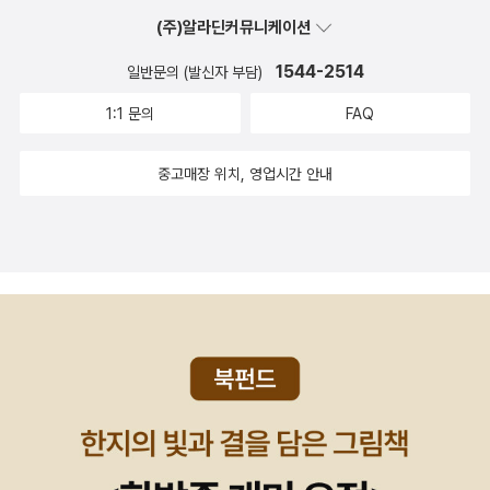
문에서 볼 일이 있어서 나간 김에 씨네큐브에서 영화를 봤다.톨스토
남색 꽃무늬 블라우스가 두 벌, 남색 셔츠가 두 벌이다. 비슷한 비중으
(주)알라딘커뮤니케이션
이의 마지막 인생.일랴 레핀의 '맨발의 톨스토이' 그림에서 보았던 톨
로 분홍색 티셔츠가 많다. 문제가 뭘까. ㅜㅜ
스토이와 똑같은 모습의 톨스토이가 화면에 나온다. 어쩐지 반가웠
1544-2514
일반문의 (발신자 부담)
다. 백작이라는 신분적 특권을 내려놓고 사유재산을 부정하며 자연인
1:1 문의
FAQ
으로 살려고 했던 인물. 부인과의 마찰은 당연지사다. 자식들도 아버
지를 지지하는 이와 어머니를 지지하는 이로 나뉠 수밖에 없다. 백작
중고매장 위치, 영업시간 안내
부인 역을 헬렌 미렌이 했는데 '더 퀸'의 그 고고한 여왕님과는 180도
다른 모습의 연기를 볼 수 있었다. 역시 베테랑! 속물이기는 하더라도
사랑에 솔직했던 백작 부인이 톨스토이를 앞세워 목적을 달성하려고
애쓰는체르트코프의 가식보다 훨씬 인간미 있었다. 숭고한 이상을 앞
세우며 인간에 대한 기본 예의조차 지키지 않는 모습을 보자니 갑갑
했다. 내 왼쪽의 커플은 너무 떠들었고, 오른쪽에 앉은 아주머니는 영
화 시작부터 끝까지 내내 코를 골며 주무셨다. 아, 난감하여라....저녁
에는 합정으로 넘어가서 나의 야곱을 만났다. 11월에 잠깐 만나 밥만
먹고 헤어졌는데 모처럼 길게 시간을 가질 수 있었다. 예전에는 내가
술을 전혀 먹지 않아서 야곱은 맥주를 마시고 나는 차를 마실 수 있는