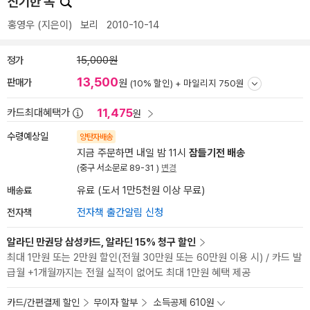
신기한 독
홍영우
(지은이)
보리
2010-10-14
정가
15,000원
13,500
판매가
원
(10% 할인) +
마일리지 750원
11,475
카드최대혜택가
원
수령예상일
양탄자배송
지금 주문하면 내일 밤 11시
잠들기전 배송
(중구 서소문로 89-31 )
변경
배송료
유료 (도서 1만5천원 이상 무료)
전자책
전자책 출간알림 신청
알라딘 만권당 삼성카드, 알라딘 15% 청구 할인
최대 1만원 또는 2만원 할인(전월 30만원 또는 60만원 이용 시) / 카드 발
급월 +1개월까지는 전월 실적이 없어도 최대 1만원 혜택 제공
카드/간편결제 할인
무이자 할부
소득공제 610원