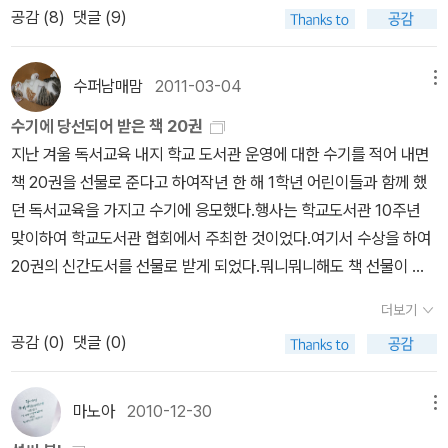
이다. 아, 사서쌤~ 『한낮의 우울』을, 초등학교 도서실에 배치하시는
공감 (
8
)
댓글 (9)
처벌>도 24쇄 나갔대요. 철학 책 1000권이 팔리면 많이 팔린 거라
습니다. 마음이 망가질 적에는 ‘살 뜻’이나 ‘살아갈 기운’이 사라집니
득 갈며 신경질을 냈다. '이 블로그 저 블로그를 봐도 온천 달걀의 핵
분. ​어제는 나만의 그녀, 페란테 피버의 <페란테 시리즈>를 발견했
고 (무려 한국에서).' 푸코 강의하시던 선생님이 그리 말씀하셨다고
다. 독이 깨지지 않도록 잘 건사하기도 해야 할 뿐 아니라, 흙이 더러
심은 레시피가 간단하다는 건데 난 왜 이렇게 어려운 거야? 그게 약
고, 오른쪽에 한국 소설가들의 신작도 확인했다. 다시 한번 밀려드는
한다. 웃으며덧붙이는 말. 엄마는 베스트셀러만 읽어요. 그랬던 것이
워지거나 망가지지 않도록 잘 돌봐야 합니다. 그리고, 마음이 더러워
오른다고요!' 그러자 남편이 조심스럽게 말했다. '온천 달걀 어렵다는
감동의 물결. 어려운 책, 심오한 책, 위대한 책, 훌륭한 책들은 내게 멀
수퍼남매맘
2011-03-04
메뉴
다. 그건 사실이었던 것이다. 나는 베스트셀러만 읽는 사람. 어제 읽은
지거나 흔들리지 않도록 잘 건사해야 합니다. 몸을 아끼고 마음을 아
포스트를 찾아보면 어때요?' ...여보. * 기회와 능력이 되면 한번
리, 아주 멀리 있다. 나는 그중의 일부를 내 것으로, 영원히 내 것으로
수기에 당선되어 받은 책 20권
<수박 수영장>은76쇄이며, <감시와 처벌>은 인문학 슈퍼 스타의
낍니다. 몸을 가꾸고 마음을 가꿉니다. 그러니까, 삶을 아끼고 가꿀 때
홍영우 선생님(할아버지♡) 찬양하는 글을 써보고 싶다. 덤덤하면서
삼을 수 없다는 걸 안다. 조바심을, 위대한 책들에 대한 조바심을 오랜
지난 겨울 독서교육 내지 학교 도서관 운영에 대한 수기를 적어 내면
최고 인기작. <여전히 미쳐 있는>을 뒤늦게 구매했는데 북펀드 후원
에 하루하루 즐겁습니다. 삶을 아끼지 못하거나 가꾸지 못한다면, 하
도 귀엽고 익살맞은 그림은 물론, 군더더기 없는 입말까지도 옛이야
시간을 들여 찬찬히, 나는 내려놓았다. 가닿을 수 없는 어떤 곳에 가지
책 20권을 선물로 준다고 하여작년 한 해 1학년 어린이들과 함께 했
자명에 아는 이름들이 보여 반가웠다. 나는 왜 북펀드를 몰랐을까, 나
루하루 괴롭거나 고단합니다. 4348.6.23.불.ㅅㄴㄹ(최종규/숲노래
기 그림책으로 100점이다. '옛이야기 그림책'이 비교적ㅠㅠ 시장이
않겠다는 것인데, 왜냐하면 내가 거기에 갈 수 없다는 걸 어렴풋이 알
던 독서교육을 가지고 수기에 응모했다.행사는 학교도서관 10주년
는 바빴을까, 를 생각하며, 지금이라도다시 북펀드를 하게 된다면 이
. 2015 - 우리 말 살려쓰기)
괜찮은 데다 장르 자체의 매력이 있어서 화가들이 많이 도전하는데,
게 되었기 때문이다. 추천을 받고, 리뷰를 읽고, 책의 내용에 흥미가
맞이하여 학교도서관 협회에서 주최한 것이었다.여기서 수상을 하여
름을 어떻게 넣을까 고민하다가 역시 ‘여전히 미쳐있는 단발머리’가
나는 지나치게 화려한 그림보다 홍영우 선생님의 소박한 그림이 좋
생겨 책을 대출하고, 책을 구입하고, 그리고 시간을 들여 책을 읽어가
20권의 신간도서를 선물로 받게 되었다.뭐니뭐니해도 책 선물이 가
제일 무난하다는 결론에 이르렀다. <영장류, 사이보그 그리고 여자>
다. 봐도 봐도 질리지 않는다. 7세 남이 올 때마다 읽어달라고 하고 기
는 이 모든 과정들은 나의 취향, 나의 선호를 반영한다. 그 책들이야말
장 좋다.20권을 아직 다 읽지 못했고 미처 사진도 찍지 못했다.아침
의 북펀드 소식도 있던데 여기는 3개의 선택지가 있다. 1. 영장류단
쁘게도, 나 역시 읽을 때마다 좋다. 특히 <<딸랑새>> 으하하. 고추
로 내가 알고자 하는 세상의 일부이면서, 동시에 내가 닿을 수 있는 세
더보기
독서 시간마다 한 권씩 읽고 있는데 요즘 성과급 회의에 매일 불려다
발머리 2. 사이보그단발머리3. 여자단발머리 이 중에 뭘로 결정
의 한살이로 들여다본 고추밭 생태계 _ 고추 때마침 고추 익는 가을
계의 경계 같은 것이다. 더 넓고 싶고, 더 깊고 싶지만, 그게 불가능에
공감 (
0
)
댓글 (0)
니느라 리뷰 올릴 시간이 없다.어린이책이라고 해도 리뷰를 쓰려면
할지는밑에 알라딘 친구/이웃분들의 댓글을 보고 결정하도록 하겠
이라 보고 있는 책이다. 그림이 아주 정감 있고 설명이 시시콜콜하지
가까운 일이라는걸, 나는 안다. 나는, 내가 닿을 수 있는 곳까지 간다.
적어도 2-3번은 읽어야 하는데....하루빨리 성과급 회의가 마무리 되
다. 무라카미하루키의 신작이 어제부터 배송되는 것 같더라. 살까 말
않아서 좋다. 화자가 고추씨인데 '고추는 이렇게 자란단다~' 하는 것
내 손이 닿는데까지 손을 뻗는다. 제자리에서 2미터 점프는 불가능하
고 학년 초 바쁜 일들이 완결되어서리뷰 쓸 여유가 생겼으면 좋겠다.
까 기다릴까 그냥살까를 고민하고 있다. 이번에는 어쩐지 모르겠지만
마노아
2010-12-30
메뉴
과 '나는 이렇게 자랐어.' 하는 것은 전혀 다르다. 고백하자면 나는 '생
니까. ​​​대학교 때 학교 도서관에서 근로 장학생으로 일했다. 학교 밖의
일단 읽은 책 부터사진을 붙여 본다. 둘 다 재미있었는데 조만간 리뷰
‘평일에도 대형서점에 줄 세우는’ 무라카미 하루키의 신작이라니. 아,
태 그림책'이란 타이틀을 좋아하지 않는데, 이 책의 부제에 있는 '생태