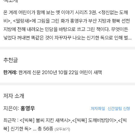
책소개
온 겨레 어린이가 함께 보는 옛 이야기 시리즈 3권. <정신없는 도깨
비>, <딸랑새>에 그림을 그린 화가 홍영우가 부산 지방과 평북 선천
지방에 전해 내려오는 민담을 바탕으로 쓰고 그린 책이다. 무엇이든
넣었다 꺼내면 똑같은 것이 자꾸자꾸 나오는 신기한 독으로 인해 벌
어지는 이야기는 선량한 백성들의 소박한 바람과 지나친 욕심은 부린
만큼 벌로 되돌아온다는 사실을 깨닫게 해준다.
추천글
한겨레:
한겨레 신문 2010년 10월 22일 어린이 새책
저자 소개
지은이:
홍영우
저자파일
신간알림 신청
최근작 :
<[빅북] 불씨 지킨 새색시>
,
<[빅북] 도깨비방망이>
,
<[빅
북] 신기한 독>
… 총 56종
(모두보기)