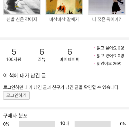
고짜 농사꾼을 찾아가서는 자기 할아버지가 묻어 놓았던 독이니 자기
것이라 우겨 대고, 진짜 임자를 가리려고 찾아간 고을 원님마저도 독
신발 신은 강아지
바삭바삭 갈매기
니 꿈은 뭐이가?
이 욕심나서 나라에 바치라고 명령하지요. 독을 빼앗은 원님한테는
기절초풍할 일이 잇달아 벌어지더니 결국엔 독도 와장창 깨져 버리고
말아요. 백성들의 소박한 바람이 담겨있는 유쾌 통쾌한 이야기 이 이
야기 속에는 먹고 살기 힘들어서 무엇이든 자꾸자꾸 나오는 화수분을
읽고 싶어요 0명
5
6
6
꿈꾸면서 잠시나마 행복해 했던 백성들의 소박한 바람이 담겨 있습니
읽고 있어요 0명
100자평
리뷰
마이페이퍼
다. 하지만 힘없는 백성은 어쩌다 얻게 된 조그마한 복조차 누릴 권리
읽었어요 26명
가 없나 봅니다. 욕심 많고 힘 센 사람들이 온갖 이유를 갖다 대며 빼
이 책에 내가 남긴 글
앗으려고 드니까요. 하지만 그런 나쁜 사람들은 벌을 받아야 마땅하
로그인하면 내가 남긴 글과 친구가 남긴 글을 확인할 수 있습니다.
겠지요? 부자 영감이 순진한 농사꾼한테서 독을 빼앗으려다 되레 원
님한테 독을 빼앗기고, 원님 또한 힘없고 선량한 백성한테 횡포를 부
로그인하기
리다 곤란한 상황에 맞닥뜨리고는 뒤늦게 땅을 치고 후회하는 모습을
보면서, 아이들은 한편으로는 통쾌해 하면서도 지나친 욕심은 부린
구매자 분포
만큼 벌로 되돌아온다는 사실을 다시 한 번 깨우치게 될 것입니다. 무
10대
0%
0%
엇이든 한번 넣기만 하면 끊임없이 나오는 신기한 독, 여러분은 이 독