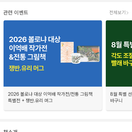
관련 이벤트
전체보기
2026 볼로냐 대상 이억배 작가전/전통 그림책
8월 특별 선
특별전 + 쟁반.유리 머그
바구니