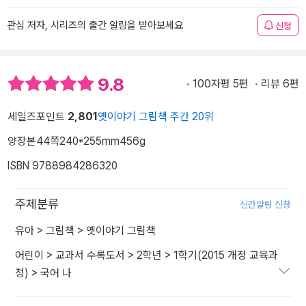
관심 저자, 시리즈의 출간 알림을 받아보세요
신청
9.8
100자평 5편
리뷰 6편
세일즈포인트
2,801
옛이야기 그림책 주간 20위
양장본
44쪽
240*255mm
456g
ISBN 9788984286320
주제분류
신간알림 신청
유아
>
그림책
>
옛이야기 그림책
어린이
>
교과서 수록도서
>
2학년
>
1학기(2015 개정 교육과
정)
>
국어 나