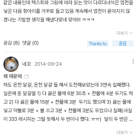
은 안 샀다. 나는 어차피 살 테니까, 내껀 좀 더 미루고, 선물할 기회가
같은 내용인데 텍스트와 그림에 따라 읽는 맛이 다르다녀석은 엽전을
도착한다. 아저씨는구름 양산과 먹구름 샤워를 판매한다. 모두들 구
옛이야기는 먼 옛날부터 시골 어버이가 시골 아이한테 삶을 일깨우려
생기면 무조건 이 책으로 한다. ​ 그전에 자주 선물했던 책은 이 책. 이
넣은 다음 항아리를 거꾸로 들고 있음 계속해서 엽전이 쏟아지지 않
름 양산과 먹구름 샤워를 좋아해서 줄을 서야만 구입할수 있다. 성경
고 들려준 슬기라고 할 수 있습니다.농사꾼과 부자 영감은 너무 어이
책은 100권 판매(?)하는게 내 목표인데, 아직도 많이 멀었다. 많이,
겠냐는 기발한 생각을 해냈다맞네 맞아!!! ㅋㅋㅋ
을 읽어본 사람이라면 알겠지만, 구름 양산과먹구름 샤워는 당연히
가 없어서 입만 벌리고 멍하니 원님만 바라보았어. 원님 말은 누구도
많이 멀었다. ​​​새로 출근하게 된 학교의 도서관은 최근에 리모델링이
‘구름 기둥’과 ‘불 기둥’을 생각나게 한다.낮에는 구름 기둥, 밤에는불
어길 수가 없으니 어떡해. 아무 말도 못하고 독을 빼앗긴 채 털레털레
더보기
되어서 깨끗하고 단정하고 말끔하다. 입구 쪽에 교사와 학부모용 책
기둥이 백성 앞에서 떠나지 아니하니라 (출애굽기 13장 22절, 개역개
집으로 돌아갈 수밖에. (17쪽) 옛이야기를 다시금 헤아려 봅니다. 씨
공감 (
8
)
댓글 (0)
을 돌아보는데, 아...​어떤 책이 좋은 책일까. 어떤 책을 보고 나는 감동
정) 이집트에서 탈출한 이스라엘백성은 광야를 방황한다. ‘이스라엘
앗은 흙에만 심지 않습니다. 씨앗은 마음에도 심습니다. 마음에는 사
하는 걸까. 내가 아는 책이 좋은 책이다. 다시 말해, 내가 '아는' 책이
백성의 불순종 때문에 3일정도 거리의 광야를 40년 동안 헤맸다’는
랑이나 꿈이라는 씨앗을 심어요. 마음에 심는 ‘사랑씨’는 새로운 사랑
좋은 책이다. 내가 좋은 책을 찾아 읽는 사람이라는 뜻이 아니라, 내가
네꼬
2014-09-24
메뉴
평가가 지배적이다. 낮에는타는 듯이 덥고 밤에는 한없이 추운 사막,
으로 자랍니다. 마음에 심는 ‘꿈씨’도 새로운 꿈으로 커요. 사랑을 마
고른 책을, 내가 이미 읽은 그 책을 '좋은' 책이라고 평가할 가능성이
사막 한 복판에서의 광야 생활. 하나님은 이스라엘 백성들에게 구름
음에 심기에 사랑이 새롭게 자랍니다. 꿈을 마음에 심으니 꿈이 새롭
왜 때문에
높다는 뜻이다. 객관적이고, 과학적이고, 중립적이라는 편견 속에 살
기둥과 불 기둥을 보내시고 구름 기둥과 불 기둥이 그들 앞에 서서 그
게 거듭나요. 그러니까, 우리 몸을 움직여 볍씨나 콩씨 같은 ‘밥이 될
하도 온천 달걀, 온천 달걀 들 해서 도전해보았는데 3연속 실패했다.
고 있지만, 나를 포함해 대부분의 사람들은 익숙한 것에서 편안함을
들의행로를 인도하게 하신다. 낮에는 구름 기둥이 시원하게, 밤에는
씨앗’을 흙이라고 하는 ‘독’에 심습니다. 그리고, 우리 마음을 가다듬
실온에 둔 달걀을 1) 다 끓은 물에 6분 30초 + 찬물에 4분 두기도 하
느낀다. 과거에 내가 선택했던 그것은 현재에는 내가 선호하는 그 무
불기둥이 따뜻하게 이스라엘 백성들을 보호해준다. 수박 수영장의 구
어 사랑이나 꿈 같은 ‘빛이 될 생각’을 마음밭이라고 하는 ‘독’에 심습
고 2) 다 끓은 물에 15분 + 찬물에 3분 두기도 했으며 3) 끓는 물에
엇이다. ​ 이름과 직책을 등록하고 처음 대출한 책은 『한낮의 우울』이
름 양산과먹구름 샤워는 시원하게 햇볕을 막아 주고 간이 샤워실로
니다. 몸으로도 아름답게 자라고, 마음으로도 사랑스럽게 큽니다. 몸
넣고 약불로 3분 + 불 끄고 3분 + 찬물에 3분도 두었으나 실패(사실
다. 『통증 연대기』와 더불어 나의 '고통' 카테고리에 저장된 책인데,
작동한다. 아름답고 신나는 명장면이 아닐 수없겠다. 친구에게 <수
이랑 마음을 함께 가꾸면서 즐거운 삶을 이룹니다.신기한 독은 깨져
이 333 레시피는 그럴 듯해서 두 번이나 했다. ㅠㅠ) 앞의 두 번은 흐
찬찬히 공들여 읽었던 책이다. 잠깐 절판되었다가 현재는 개정판이
박 수영장>이 76쇄다, 놀랍지 아니한가. 진짜 감동 실화다, 그런 이
그만 못 쓰게 되고 말았어. 대청에 아버지가 가득하니 이를 어째. (32
물거려 계란후라이를 했고, 망할 333 레시피로는 반숙이 되어 버렸
나왔다. 매우 두껍고 흥미롭고 '말 그대로' 지적인 자극으로 충만한 책
더보기
야기를 했더니 머리 속이 온통 푸코 뿐인 친구 왈. “맞아요, <감시와
쪽) 흙이 망가지면 더는 흙을 못 일굽니다. 흙이 망가지면 밥을 못 얻
다. 착한 남편이 '나 반숙 좋아해요.'라며 먹어 주었지만 나는 이를 득