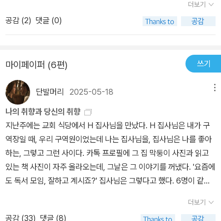
더보기
50원이나 100원입니다. 500원 한 닢도 제법 큰돈이던 때였으니 기
공감 (
2
)
댓글 (0)
껏해야 100원인데, 100원을 넣어서 빼고 또 빼내어 큰돈을 이루자면
참으로 오래 걸릴 테지요. 종이돈을 넣는다면 ‘똑같은 돈’이 날 테니까
마치 위조지폐처럼 쓸 수 없는 돈이 될 테고요. 그러고 보면, 놀라운
쓰기
마이페이퍼 (6편)
독에는 ‘밥’을 넣으면 딱 어울리지 않을까 싶기도 합니다. 먹을 만한
뭔가를 넣으면 똑같은 것이 나올 테니 굶을 걱정이 없겠지요. 맛난 떡
단발머리
2025-05-18
메뉴
이나 빵을 마련했다면, 떡장수나 빵장수를 할 수 있을 테고요.옛날 어
느 마을에 농사꾼 하나가 살았어. 하루는 농사꾼이 밭을 일구느라고
나의 취향과 당신의 취향
괭이질을 하고 있었지. (2쪽) 옛이야기를 더 헤아려 봅니다. 놀라운
지난주에는 교회 식당에서 H 집사님을 만났다. H 집사님은 내가 구
독이 있어서 굶는 걱정이 없다면, 독에 무엇이든 집어넣어서 언제 어
역장일 때, 우리 구역원이었는데 나는 집사님을, 집사님은 나를 좋아
디에서나 넉넉히 누릴 수 있다면, 참으로 ‘걱정없는’ 나날이 되리라 느
하는, 그렇고 그런 사이다. 카톡 프로필에 그 집 막둥이 사진과 읽고
낍니다. 다만, 이런 생각을 잇고 이으니, ‘할 일도 없겠네’ 하는 생각이
있는 책 사진이 자주 올라오는데, 그날은 그 이야기를 꺼냈다. '요즘에
들었어요. 가만히 누워서 독에 넣었다가 빼면 될 뿐이니, 이 땅에서 태
도 독서 모임, 잘하고 계시죠?' 집사님은 그렇다고 했다. 6명이 같이
어나서 ‘내가 나답게 할 일’은 참말 아무것도 없습니다. 누워서 먹고
하는 모임인데, 한 달에 2번 모임을 갖고, 그 달의 리더가 책을 선정하
더보기
놀기만 하면 될 뿐입니다. 이런 데까지 생각이 잇자, 놀라운 독은 놀
고 발제하고, 모임을 진행하는 형식으로 진행된다 했다. 너무 재미있
라운 독이 되면서 어느 모로는 바보스러운 독일 수 있겠구나 싶어요.
공감 (
33
)
댓글 (8)