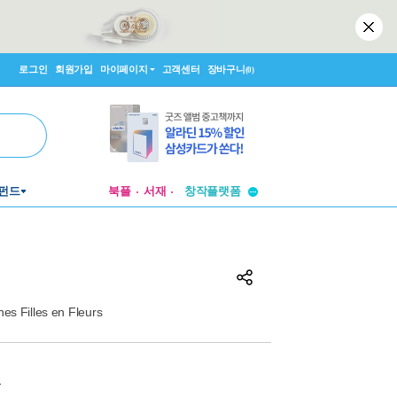
로그인
회원가입
마이페이지
고객센터
장바구니
(0)
투비컨티뉴드
펀드
북플
서재
창작플랫폼
투비컨티뉴드
es Filles en Fleurs
원