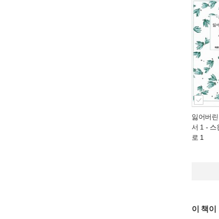
잃어버린
서 1
- 스
로 1
이 책이