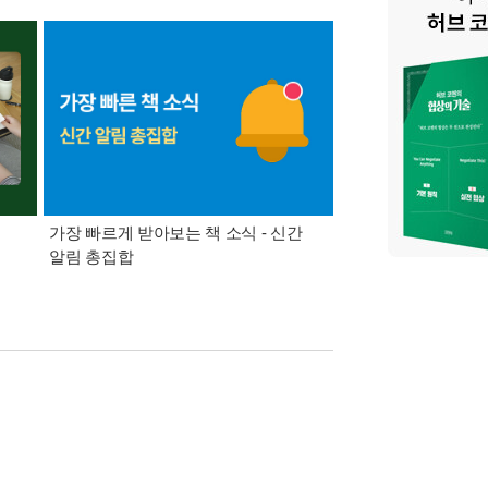
가장 빠르게 받아보는 책 소식 - 신간
경기컬처패스 1만원 
알림 총집합