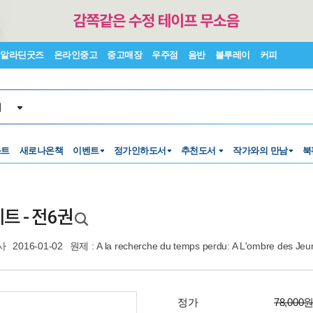
알라딘굿즈
온라인중고
중고매장
우주점
음반
블루레이
커피
서
스트
새로나온책
이벤트
정가인하도서
추천도서
작가와의 만남
북
트 - 전6권
사
2016-01-02
원제 : A la recherche du temps perdu: A L'ombre des Jeun
정가
78,000