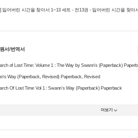
] 잃어버린 시간을 찾아서 1~13 세트 - 전13권 - 잃어버린 시간을 찾아서
 원서/번역서
earch of Lost Time: Volume 1 : The Way by Swann's (Paperback) Paper
n's Way (Paperback, Revised) Paperback, Revised
earch Of Lost Time Vol 1 : Swann's Way (Paperback) Paperback
더보기