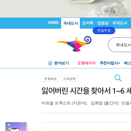
HOME
전자책
만권당
외국도서
국내도서
첫달무료
국내도
분야보기
오뒷세이아
추천마법사
베
무료배송
소득공제
잃어버린 시간을 찾아서 1~6 세
마르셀 프루스트
(지은이),
김희영
(옮긴이)
민음