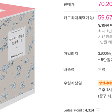
70,2
판매가
59,6
카드최대혜택가
알라딘 
최대 1만
시) / 
1만원 
마일리지
3,900원(
+ 5만원
배송료
무료
수령예상일
양탄자배
오후 1
(중구 서
Sales Point :
4,314