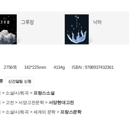
2756쪽
142*225mm
4134g
ISBN : 9788937432361
류
신간알림 신청
서
>
소설/시/희곡
>
프랑스소설
서
>
고전
>
서양고전문학
>
서양현대고전
서
>
소설/시/희곡
>
세계의 문학
>
프랑스문학