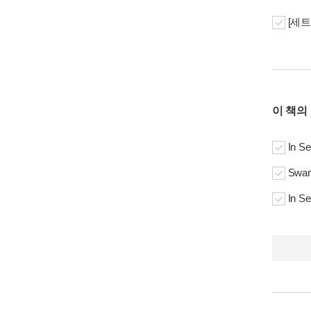
[세트
이 책의
In S
Swan
In S