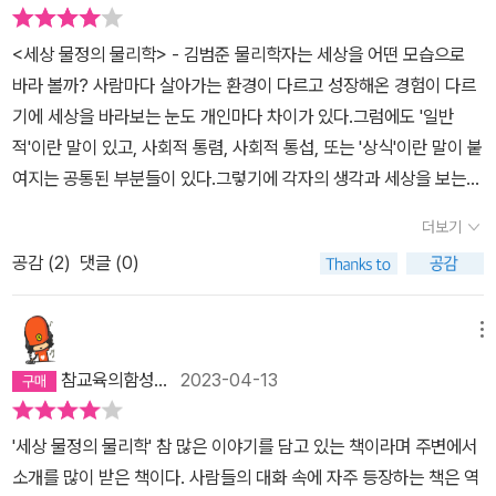
미롭다. (다만 윷놀이 연구에서는 말판을 단순화시켜 했다는 게 아쉽
게 느껴진다. 완벽한 전략이라 볼 수 없지 않은가?) 주식투자에 관한
<세상 물정의 물리학> - 김범준 물리학자는 세상을 어떤 모습으로
내용도 많은 사람들이 궁금해 할 만한 주제.주제들을 짧게(10페이지
바라 볼까? 사람마다 살아가는 환경이 다르고 성장해온 경험이 다르
내외) 다루는데다 내용이 어렵지 않아 '통계물리학'이라고 지레 멀리
기에 세상을 바라보는 눈도 개인마다 차이가 있다.그럼에도 '일반
할 필요 없다. 가벼운 마음으로 읽을만하다.
적'이란 말이 있고, 사회적 통렴, 사회적 통섭, 또는 '상식'이란 말이 붙
여지는 공통된 부분들이 있다.그렇기에 각자의 생각과 세상을 보는
눈이 다름에도 세상을 바라보며, 서로 서로가 대화를 함에 있어서 이
더보기
해를 할 수 있다. 같은 세상을 살아간다고 해야 할까?시공간이 같다
공감 (
2
)
댓글 (0)
고 해야 할까? 물리학적 시각으로 바라보면 사람은 단 한 순간도 같
은 시공간을 살아갈 수 없으며, 같은 것을 경험 할 수 없다고 해야 할
까? 경험에 따라 비슷해 지는 것이 유형 또는 패턴? 이라고 한다면살
메뉴
아가는 환경에 따라 경험이 비슷한 사람끼리는 생각하거나 세상을 바
참교육의함성...
2023-04-13
라보는 시선에도 비슷하지 않을까? 학문으로 나누자면 21세기에는
수 많은 학문이 있으며 크게는 공과계열과 문과계열로 나뉜다. 적어
'세상 물정의 물리학' 참 많은 이야기를 담고 있는 책이라며 주변에서
도 대한민국에서는.그중에서 난 문과계열에 속한다. 물론 초등학교와
소개를 많이 받은 책이다. 사람들의 대화 속에 자주 등장하는 책은 역
중학교 고등학교때에는 딱히 과없이 흥미위주의 학문적 탐구를 했고,