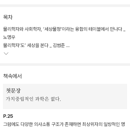
상 속 실마리를 찾는다. ‘혈액형과 성격의 상관관계’, ‘주식투자의 기
술’, ‘고속도로 정체에 대한 연구’, ‘윷놀이 이기는 법’, ‘세계 각국의 성
목차
씨와 이름 분포에 따른 경향성’ 등 다양하고 귀가 번쩍하는 이야기가
쏟아진다.
물리학자와 사회학자, ‘세상물정’이라는 융합의 테이블에서 만나다 _
노명우
물리학자‘도’ 세상을 본다 _ 김범준
1. ‘지금 여기’를 말하는 사회물리학의 세계
책속에서
첫문장
가치중립적인 과학은 없다.
P.25
그럼에도 다양한 의사소통 구조가 존재하면 최상위자의 일방적인 명