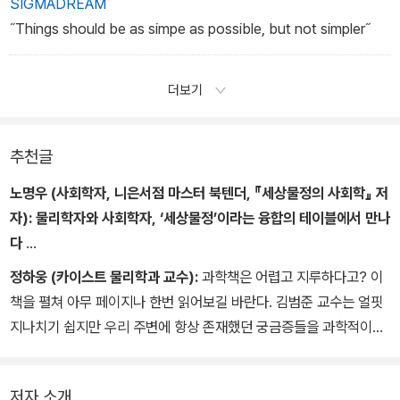
나게 팔리는 것도 천송이가 수많은 시청자에게 영향을 미칠 수 있는
SIGMADREAM
일종의 마당발이기 때문이다.
˝Things should be as simpe as possible, but not simpler˝
중요한 것은 천송이의 영향력이 ｀별그대｀에 푹 빠졌던 내 아내와
아이들을 통해, 아쉽지만 ｀별그대｀를 한 번도 보지 못한 나에게도
더보기
미쳤다는 사실이다. 아직 ｀별그대｀에 대해 듣지 못했던 사람이라면
이 글을 통해 또 나로부터 영향을 받을 수 있다.
정보가 마당발인 친구, 그 친구의 친구들과 같은 식으로 몇 단계만에
추천글
수많은 사람에게 파급되는 ｀연결망 효과｀의 힘은 정말 크다. 다양
노명우 (사회학자, 니은서점 마스터 북텐더, 『세상물정의 사회학』 저
한 기업이 이를 이용해 마케팅을 한다. 2012년 대통령 선거 당시 발
자):
물리학자와 사회학자, ‘세상물정’이라는 융합의 테이블에서 만나
생한 국가정보원 인터넷 댓글 사건도 이런 연결망 효과를 이용해 여
다
론을 움직여 보려고 한 시도였다. 국정원 직원들은 한 아이디로 올린
사회학적 질문의 대상이 되는 인간과 물리학의 질문의 대상이 되는
글을 다른 아이디로 인용하고, 그것을 또 다른 아이디로 다른 곳에 퍼
정하웅 (카이스트 물리학과 교수):
과학책은 어렵고 지루하다고? 이
인간은 서로 다르지 않다. 인간은 동일하다. 단지 각 분과학문이 동일
나르는 일을 반복하면서 마치 그 내용이 사실이며 많은 사람으로부터
책을 펼쳐 아무 페이지나 한번 읽어보길 바란다. 김범준 교수는 얼핏
한 대상에 대해 질문을 던지는 방법과 그 질문을 풀어가는 과정만이
관심을 받는 것처럼 호도했다. 특정 뉴스가 실시간 뉴스 검색 상위에
지나치기 쉽지만 우리 주변에 항상 존재했던 궁금증들을 과학적이고
서로 다를 뿐이다.
오르면, 뉴스 내용에 우선해 상위에 올랐다는 바로 그 이유 때문에 더
체계적으로 접근하여 알기 쉽게 풀어낸다. 물리학과 세상물정 사이
질문을 던지는 각 학문의 방법과 질문을 풀어가는 과정의 고유성에
많은 사람이 그 뉴스를 보게 되고, 베스트셀러 차트에 오른 책은 바로
관계를 엄밀하지만 또한 알기 쉽게 설명하는 이 책은 대중에게 사랑
집착하게 되면 어떤 일이 벌어질까? 고유한 방법을 학문 전통이라 포
저자 소개