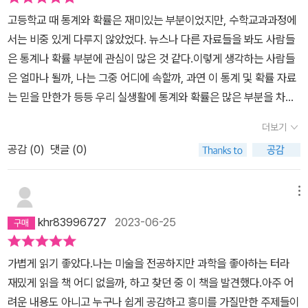
상 설명할 수 없다.) 여튼 '통계물리학'은 복잡한 세상에서 규칙을 찾
고등학교 때 통계와 확률은 재미있는 부분이었지만, 수학교과과정에
아 논리적으로 설명할 수있는 물리학의 한 분야라고 한다.통계물리학
서는 비중 있게 다루지 않았었다. 뉴스나 다른 자료들을 봐도 사람들
을 통해서 바라본 세상은 그럼 어떤 모습일까? '과학적', '논리적'이라
은 통계나 확률 부분에 관심이 많은 것 같다.이렇게 생각하는 사람들
고 해야 할까? 그런 시선으로 바라본 세상은 뭔가 많이 다를 것 같았
은 얼마나 될까, 나는 그중 어디에 속할까, 과연 이 통계 및 확률 자료
는데.결론은 세상바라보는 눈은 결국 비슷하다는 것이다. 어떤 관점
는 믿을 만한가 등등 우리 실생활에 통계와 확률은 많은 부분을 차지
에서 바라보냐에 따라 세상이 달라보인다는 것이 상식이긴 하지만.그
하고 있다고 생각한다.이러한 통계를 과학적으로 연구하는 분야를 통
더보기
'어떤 관점'을 띄어 넘는 일반적인 '상식'이란 시선에서는 물리학이든
계물리학 또는 사회물리학으로 칭한다고 한다.그리고 이런 통계물리
경제학이든 사회학이든 인문학이든 세상보는 눈은 같다는 것이다.여
공감 (
0
)
댓글 (0)
학을 바탕으로 우리의 실생활에서 일어나는 여러 가지 일들, 즉 세상
기에는 '진보'와 '보수'의 이념적 논리는 빠져있다. 종교적 신념역시 제
물정에 대해 재미있게 쓴 책이 이 <세상물정의 물리학>이다.물리학,
외 되어야 한다는 점이 있지만. '메르스'사태의 해결방안, 또는 예방
과학 등은 일반인들에게는 어려울 수 있는 학문분야다.하지만 이 책
메뉴
책.'소통'의 장점?'민주주의와 사회주의의 비교''관계맺기', '지역감정',
에서는 재미있는 사례들을 통해 우리가 궁금해할 수 있는 부분을 조
khr83996727
2023-06-25
'유행' '이름짓기', '교통체증', 심지어 '윷놀이'까지. 사소하기고 하고,
목조목 짚어주며 풀어낸다. 영화 인터스텔라와 과자 허니버터칩이 사
대중적이기도 한 다양한 주제를 '물리학'이란 학문을 통해서 허와 실
람들에게 인기가 많은 이유, 프로야구 일정은 과연 합리적인가, 주식
가볍게 읽기 좋았다.나는 미술을 전공하지만 과학을 좋아하는 터라
을 이야기 한다. 사람은 자유로운 관계를 더 좋아하고, 자유로운 환경
투자에서 성공하는 비결 등, 세상물정을 물리학으로 이야기하는 저자
재밌게 읽을 책 어디 없을까, 하고 찾던 중 이 책을 발견했다.아주 어
에서 다 나은 선택을 할 수 있다는 것.대중은 생각보다 똑똑하다는 것,
의 아이디어가 놀랍다.<세상물정의 사회학>의 저자 노명우도 이 책
려운 내용도 아니고 누구나 쉽게 공감하고 흥미를 가질만한 주제들이
명절때의 교통체증은 개개인의 반응 속도와 운전 습관이 달라서 라는