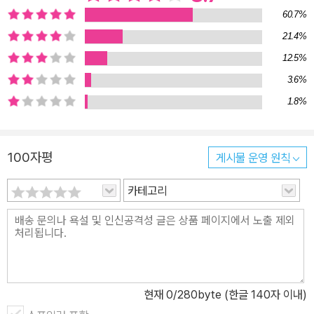
했다. 융합은 방법론의 나열이 아니라, 해결해야 하는 문제가 놓인 테
60.7%
이블 주변에 전문가들이 모인 형상에 가깝다. 김범준과 노명우, 물리
21.4%
학자와 사회학자가 마주한 테이블처럼. 메르스와 체질량지수와 B형
12.5%
남자를 말하다 『세상물정의 물리학』의 1장은 한국 사회와 민주주의,
정의에 대한 물리학자의 ‘과학적인’ 의견 제시가, 2장은 복잡한 세상
3.6%
의 사건들에 대한 재미있는 ‘통계적’ 분석과 의미 발견이, 3장은 예술,
1.8%
아름다움, 뇌, 체질량지수, 자연스러움에 대한 문학적 감성이 묻어나
는 물리학자의 말들이 담겨있다. ‘세상물정’과 동떨어져 연구실에만
100자평
게시물 운영 원칙
갇혀있을 것 같은 물리학자가 보여주는 특이하다 못해 톡톡 튀는 관
점과 방법, 글솜씨를 보면 풍성한 융합-통섭의 잔치에 초대된 느낌이
카테고리
든다. 매 꼭지 글의 서론은 솔깃하고, 유머와 일침을 잊지 않는 결론에
는 경쾌한 맛이 있다. 추천사를 쓴 정하웅 카이스트 석좌교수의 멘트
처럼 “과학콘서트의 심화과정”이라는 표현이 썩 어울린다. 프로야구
구단이 원정경기를 다닐 때 발생하는 이동거리 격차를 최소화할 경기
일정 수립 방법은? ‘몬테카를로 방법’이라는 물리학 계산법을 이용해
현재
0
/280byte (한글 140자 이내)
에너지-이동거리가 낮은 상태를 찾아내면 된다. 혈액형과 성격의 상