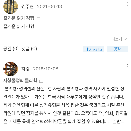
기에 직물과 포도주 모두를 자급자족하면 되지, 굳이 영국과 무역할
로 여겨져 왔으며, 현대 물리학에서 시간에 관한 논의를 가장 입체적
김주현
2021-06-13
메뉴
필요가 없어 보인다. 하지만 ’기회비용‘을 따져보면 이야기가 달라진
으로 다루고 있는 책으로 평가받고 있다. '추하고 불편하고 시간에 얽
다고 한다. 영국은 포도주를 양조하는 인력 120명을 전환하여 비교우
즐거운 읽기 경험
매인 듯 보이는 인간 세계를 순수하고 비시간적인 진리의 세계로 바
위가 있는 직물 짜기에 120/100=6/5 단위만큼 더 투입할 수 있다.
즐거운 읽기 경험
꾸고자 열망'하며 물리학자가 된 저자가 20년의 연구 끝에 믿어왔던
반면에 포르투갈은 포도주를 양조하는 80명을 직물 짜기로 전환하더
모든 것을 부정하고 완전히 반대되는 방향으로 돌아서기까지 어떤 발
더보기
라도 고작 직물 80/90=8/9 단위를 짤 수 있을 뿐이다. 따라서 포르
견들이 있었을까. 저자가 '여는 글'을 통해 '물리학 또는 수학에 배경
공감 (
0
)
댓글 (0)
투갈 입장에서 굳이 자급자족하느니 영국에 포도주를 수출하고 직물
지식이 없는 일반 독자들도 이해할 수 있도록' 썼다는 것을 강조하니,
을 수입해 오는 편이 더 경제적이라는 것이다. 이처럼 한 국가가 다른
혹여 물리학 책이 처음이더라도 '시간이란 무엇인가?'라는 물음에 잠
국가에 비해 특정 상품에서 절대 우위를 갖더라도 자유무역을 하는
자강
2018-10-08
메뉴
시 멍해졌다면 이 책을 권한다. ' 과학 MD 권벼리 '편집장의
것이 서로에게 이득이라는 점이 리카도의 비교우위론 핵심이다.그런
선택'에서는 리 스몰린을 <시간은 흐르지 않는다>, <보이는 세상은
세상물정의 물리학
데 리카도 예시는 두 가지 문제가 있어 이해하기 어렵다. 두 국가 생산
실재가 아니다>, <모든 순간의 물리학> 등을 저술한 카를로 로벨리
‘혈액형-성격설의 진실‘..한 사람의 혈액형과 성격 사이에 밀접한 상
력 특징과 소비 필요량이 설명되어 있지 않기 때문이다. 포르투갈 처
의 '맞수'로 칭하는데, 정작 <시간은 흐르지 않는다>는 편집장의 선택
관관계가 있다는 가설은 한국 사람 대부분에게 상식인 것 같습니다.
지에서 보면 첫 번째 문제는 직물을 생산하는 인력을 포도주 생산으
에 오른 적이 없으니 그 동안 얼마나 현대물리학 분야의 위상이 높아
제가 혈액형에 따른 성격유형을 처음 접한 것은 국민학교 시절 주산
로 전환할 수 있는지 여부다. 질적인 인력을 양적으로 전환 가능한지
진 건지 짐작이 간다. 또한 전에 읽었던 <양자 중력의 세 가지 길>과
학원에 있던 잡지를 통해서 인것 같은데요. 요즘에도 책, 영화, 잡지같
는 논의하지 않기로 가정해도, 또 다른 문제가 있다. 포르투갈 혼자 생
로벨리의 책들을 떠올려 볼 때 둘의 글쓰기 스타일은 '맞수'라고 불릴
은 매체를 통해 혈액형x성격담론을 쉽게 접할 수 있습니다. ..일반적
산한 포도주를 두 나라가 소비할만한 양인지 가늠할 수 없다. 이를 다
만큼 비슷하면서도 다르다. 둘의 가장 비슷한 점은 물리학적 발견에
인 혈액형별 성격은 다음과 같습니다. ˝A형은 소심하고 꼼꼼하며 자