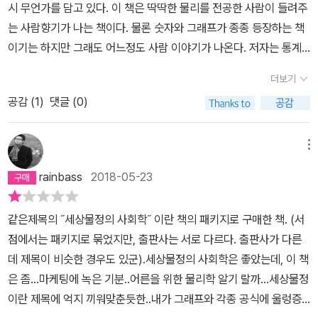
시 무언가를 담고 있다. 이 책은 딱딱한 물리를 전공한 사람이 들려주
그때는 수학과 자연과학에 흥미를 느껴 푹 빠졌었지만. 대학에 입학
는 사람향기가 나는 책이다. 물론 숫자와 그래프가 종종 등장하는 책
한이후 최근 10여년 간은 문과적 생각에 물들어 있기에 세상을 바라
이기는 하지만 그래도 어느정도 사람 이야기가 나온다. 저자는 통계
보는 시각역시 수학이나 과학적 탐구 보다는 언어적으로 먼저 바라보
물리를 전공한 사람으로 세상 모든 것에 질문을 만들고 그 답을 찾는
게 된다. 아니 사회과학의 한 분야를 전공으로 두었기에 한편에서는
더보기
다. 책을 읽으면서 그렇지 하며 무릎을 탁 칠 떄도 있고 그냥 입자의
논리적으로 바라보기도 하지만.최근에는 소설이나 시 같은 문학, 또
공감 (
1
)
댓글 (0)
운동을 설명한 것인데 너무 의미를 부여 하는 것은 아닌가? 이런 생
는 미술 전시에 취미를 가지면서 언어적인 곳에 흥미가 생겼기에 논
각을 해보기도 한다. 하지만 책을 읽으면서 계속 고개를 끄덕일 수 있
리가 앞선 이성적 사고보다는 감성적 사고가 우선시 되는 것 처럼 느
던 것은 질문의 대상이 무엇이던 간에 그것에 대해 고민하고 생각한
메뉴
껴진다. 거기다 고등학생때 부터 과학과는 점차 거리가 멀어 졌기에
흔적이 남아 있기 때문이라 본다. 처음 책을 읽을 때는 각각 주제 마다
'물리학'이란 학문이 '세상물정'이란 말과 어떻게 어울릴 수 있을까 흥
rainbass
2018-05-23
그 결론이 무엇인가에 대해 따라가면서 읽었다. 그렇지만 책의 중간
미가 일어 세상물정시리즈 중에서 '물리학'편에 먼저 손이 갔다. 지금
이 넘어가면서 부터는 물리학자인 저자가 주변 다시말해 세상 만사
까지도 물리학에 대해서는 모르는게 너무 많다.물리학에도 세부적인
같은제목의 ˝세상물정의 사회학˝ 이란 책의 패키지로 구매한 책. (서
모든 일에 어떻게 물음표를 만들고 그 물음표를 해결하는 과정이 무
분야가 여러가지로 나뉜다는 것도 책을 읽으면서 알게된 사실이다.저
점에서는 패키지로 묶었지만, 출판사는 서로 다르다. 출판사가 다른
엇인지 보인다. 예전 대학원을 다닐 때 지도교수님이 해준 말이 있다.
자는 그 중에서도 '통계물리학'을 전공한 물리학자다. 일반물리학?과
데 제목이 비슷한 경우도 있군).세상물정의 사회학은 좋았는데, 이 책
박사학위를 받는 다는 것은 이제 스스로 공부를 할 수 있다고 인정해
통계물리학이 어떻게 다른지 정확히 이해 하진 못 했지만 기본적으로
은 좀...마케팅에 녹은 기분..어른을 위한 물리학 알기 랄까...세상물정
주는 것이다. 이렇게 말을 하셨다. 그러면서 덧붙인 말은 학위과정을
물리학이라고 하면 가장 작은 단위의 물질을 찾으면서 세상의 법칙을
이란 제목에 억지 끼워맞춘듯한..내가 그래프와 각종 공식에 울렁증
마치면 그 때부터 스스로 문제를 만들고 그것을 해결할 수 있는 시작
알아가는 학문이라고 한다면통계물리학은 규모의 경제처럼 일정 이