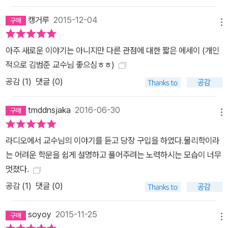
든 없든, 맛이 있든 없든 관계없이, 문턱 값을 넘길 만큼만 좋으면 된
다는 말. 김범준이라는 렌즈로 정의와 민주주의를 조명하다 그런데
캥거루
2015-12-04
메뉴
물리학자 김범준은 단순히 현상을 과학적 도구로 분석하는 데에서 그
치지 않고 한마디 보탠다. 그는 ‘문턱 값’의 위험성을 한국 사회와 시
아주 새로운 이야기는 아니지만 다른 관점에 대한 짧은 에세이 (개인
민의 선택에 빗대어, 비판적이며 지혜로운 시각의 필요성을 이야기한
적으로 김범준 교수님 좋으심ㅎㅎ)
다. 예를 들어, 한국 사회의 미래를 좌지우지할 중요한 어떤 선택의 문
공감 (
1
)
댓글 (0)
턱 값을 생각해보자. 한 사회의 문제에 대해 이야기할 때, 대체로 다수
가 합의한 해결책이 주어진 문제의 가장 효율적인 해결책인 경우가
tmddnsjaka
2016-06-30
많을 것이다. 실제로 현실의 민주주의도 그런 사회적 합의에 의해 세
메뉴
워지고 유지되고 있다. 하지만 집단의 구성원들이 자의든 타의든 서
라디오에서 교수님의 이야기를 듣고 당장 구입을 하였다.물리학이라
로 너무 눈치를 보는 바람에 그 선택이 오히려 사회적인 해악이 되는
는 어려운 학문을 쉽게 설명하고 풀어주려는 노력하시는 모습이 너무
경우가 있다. ‘집단지성’과 ‘우매한 대중’은 한 끗 차이라는 말이다. 어
멋졌다.
떤 문제의 해결책이 문턱 값이 넘어가는 순간 그것의 옳고 그름은 뒷
공감 (
1
)
댓글 (0)
전이 되고, 또한 목소리 큰 집단이 목소리 작은 다수를 억압하는 상황
이 발생하게 된다는 점을 김범준은 지적한다. 총 서른 꼭지로 구성된
soyoy
2015-11-25
과학과 사회의 끈끈한 융합 콘서트의 장은 세상을 다른 방식으로 또
메뉴