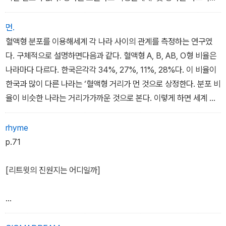
한다고 주장하는 것보다 아예 ‘광‘을 ‘빛‘이라고 바꿔 부르는 것이 맞
지 않겠는가. 비록 100% 정확하지는 않더라도, 일상의 경험으로부
먼.
터 뜻을 미루어 짐작할 수 있게 하는 용어가 더 좋은 과학 용어라고 생
혈액형 분포를 이용해세계 각 나라 사이의 관계를 측정하는 연구였
각한다.
다. 구체적으로 설명하면다음과 같다. 혈액형 A, B, AB, O형 비율은
나라마다 다르다. 한국은각각 34%, 27%, 11%, 28%다. 이 비율이
한국과 많이 다른 나라는 ‘혈액형 거리가 먼 것으로 상정한다. 분포 비
율이 비슷한 나라는 거리가가까운 것으로 본다. 이렇게 하면 세계 모
든 인종 집단 사이의 혈액형거리를 정의할 수 있다. 이를 통해 각 나라
가 어떤 관계를 맺었는지 파 악할 수도 있다. 그 내용을 보기 쉽게 그
rhyme
린 것이 <그림1>이다. 루마니아, 체코 같은 동유럽 국가는 오른쪽 위,
p.71
서유럽 국가는 왼쪽에 있으며, 한국은 왼쪽 아래 중국 가까이에 있다.
[리트윗의 진원지는 어디일까]
드라마 <별에서 온 그대>에서 주인공 천송이가 입고 나온 옷이 불티