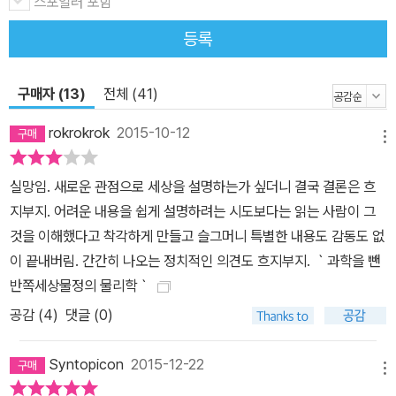
관관계(B형 남자 신드롬)는 또 어떻게 알 수 있을까? 결혼한 남녀 3
스포일러 포함
77쌍의 혈액형 특정 패턴과 심리검사자료 MBTI와 혈액형으로 분석
등록
해보면 그 실체를 파악할 수 있다. 세상물정의 중심에 선 물리학자
『세상물정의 물리학』의 저자 김범준 성균관대 교수가 사용하는 복잡
구매자 (13)
전체 (41)
계 네트워크 과학은 우리가 사는 세상의 작동원리를 설명하는 매력
넘치는 학문이다. 정치인이라면 네트워크를 알아야 사람들의 투표 성
rokrokrok
2015-10-12
메뉴
향을 예측하고 판단할 수 있다. 메르스와 같은 전염병 네트워크의 속
성을 알면 그걸 차단할 방법을 찾아낼 수 있다. 네트워크와 밀도의 관
실망임. 새로운 관점으로 세상을 설명하는가 싶더니 결국 결론은 흐
계성을 이해하면 명절의 교통체증에서 벗어날 수 있는 합리적인 행동
지부지. 어려운 내용을 쉽게 설명하려는 시도보다는 읽는 사람이 그
도 알 수 있다. 리스트는 끝도 없이 늘릴 수 있다. 물론 복잡계 과학에
것을 이해했다고 착각하게 만들고 슬그머니 특별한 내용도 감동도 없
서 말하는 ‘복잡한(complex)'의 의미는 일상에서의 그것과 다르다.
이 끝내버림. 간간히 나오는 정치적인 의견도 흐지부지. ｀과학을 뺀
복잡성은 조직되어 있다는 것을 말하고(self-organization), 사람이
반쪽세상물정의 물리학｀
나 뉴런 같은 개체가 상호작용하며 스스로 다양한 패턴을 엮어낸다는
공감 (
4
)
댓글 (0)
것을 의미한다. 복잡계 과학은 그 패턴에 주목한다. 다시 말해 복잡계
과학은 한 현상의 복잡하게 얽힌 다양한 결을 하나씩 풀어서 알기 쉽
Syntopicon
2015-12-22
게 이야기하는 ‘사회-물리학’, ‘통계-물리학’의 형태로 불린다. 과학으
메뉴