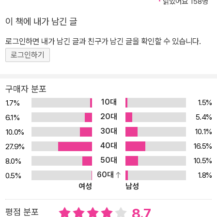
지 학교와 병원, 공공성과 경제효율의 딜레마를 논하는 글을 보면 ‘지
읽었어요 158명
은 설렘을 남겼다.
금 여기’ 좋은 삶, 풍요로운 사회를 이야기하던 사회학자와 공명하는
이 책에 내가 남긴 글
물리학자 김범준의 면모에 반하지 않을 수 없다. 세상을 바라보는 다
로그인하면 내가 남긴 글과 친구가 남긴 글을 확인할 수 있습니다.
른 눈 “사회학적 질문의 대상이 되는 인간과 물리학의 질문의 대상이
되는 인간은 서로 다르지 않다”(노명우)는 사실을 상기해보면, 학문
로그인하기
간 만남과 자극, 그리고 수없이 주고받는 통찰 『세상물정의 물리학』
은 ‘세상물정’의 깊은 속사정을 들여다보고 지혜롭게 이해하는 기회
구매자 분포
다. “융합은 방법론의 나열이 아니라, 해결해야 하는 문제가 놓인 테
10대
1.5%
1.7%
이블 주변에 전문가들이 모인 형상에 가깝다. ‘세상물정’이 어찌 사회
20대
5.4%
6.1%
학자만의 관심분야 이겠는가. ‘세상물정’이라는 질문이 놓여 있는 테
30대
10.1%
10.0%
이블엔 물리학자도 앉을 수 있다. ‘세상물정’에 대해 공통적으로 던지
40대
16.5%
27.9%
는 질문의 귀중함에 주목한다면, 분과학문 사이의 경계를 따져 묻는
50대
10.5%
8.0%
일은 부질없기만 하다.” (노명우 추천사 중) 자연과학과 인문학의 통
60대
1.8%
0.5%
섭(consilience 지식의 통합), 융합이라는 유행어가 학계와 사회를
여성
남성
뜨겁게 달군 지 10년지만 우리는 여태껏 그것을 물리학도 알고 사회
학도 알고 철학과 문학까지 한 인물이 다 알아야 한다는 의미로 이해
8.7
평점 분포