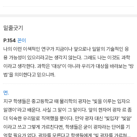
공하는 것이 아니라, 관계맺음의 플랫폼, 즉 ‘감상자가 참여해 뛰어 놀
수 있는 마당’을 제공하는 것이 아닐까. 그 플랫폼 위에서 구체적으로
무엇이 보여지고 무엇을 볼지는 우리가 작품 앞에 마주서기 전에는
밑줄긋기
결정되지 않는다.
P.154
꼰이
나의 이런 이색적인 연구가 지금이나 앞으로나 일말의 기술적인 응
용 가능성이 있으리라고는 생각지 않는다. 그래도 나는 이것도 과학
이라고 생각한다. 과학은 ‘대상‘이 아니라 우리가 대상을 바라보는 ‘방
법‘을 의미한다고 믿으니까.
먼.
지구 학생들은 중고등학교 때 물리학의 광자는 ‘빛을 이루는 입자으
알갱이‘라고 배운다. 사실 그 말이 그 말이다. 앞의 한자어 광자 르 좀
더 익숙한 우리말로 직역했을 뿐이다. 만약 광자 대신 ‘빛입자’ ‘빛알‘
이라고 쓰고 그렇게 가르친다면, 학생들은 굳이 광자라는 단어를 기
억할 필요가 없다. 광자를 모른다고 학생들에게 ‘빛 광자를 가르쳐야