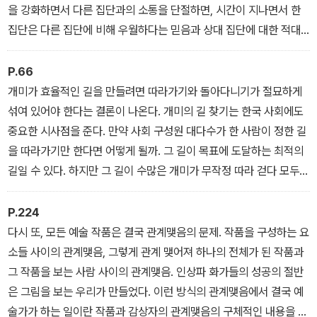
을 강화하면서 다른 집단과의 소통을 단절하면, 시간이 지나면서 한
집단은 다른 집단에 비해 우월하다는 믿음과 상대 집단에 대한 적대
감을 자발적으로 발전시키게 된다는 연구결과가 여럿 있다. 국민 통
합을 방해하는 자들은 평범한 우리가 아니다. 보이지도 않는 미세한
P.66
차이를 과장해 우리를 또 다른 우리와 구별하도록 유도하고 이를 이
개미가 효율적인 길을 만들려면 따라가기와 돌아다니기가 절묘하게
용해 손쉽게 선거에서 선출되기를 바랐던(그리고 여전히 바라는) ‘그
섞여 있어야 한다는 결론이 나온다. 개미의 길 찾기는 한국 사회에도
들’이다.
중요한 시사점을 준다. 만약 사회 구성원 대다수가 한 사람이 정한 길
을 따라가기만 한다면 어떻게 될까. 그 길이 목표에 도달하는 최적의
길일 수 있다. 하지만 그 길이 수많은 개미가 무작정 따라 걷다 모두
죽게 되는 그런 길이라면 어쩌겠는가. 반대로 대다수가 돌아다니기만
한다면 또 어떻게 될까. 그럼 누군가 좋은 해결책을 찾아도 아무도 그
P.224
말을 듣지 않으려 할 것이다. 한국 사회에서 집단지성을 성공적으로
다시 또, 모든 예술 작품은 결국 관계맺음의 문제. 작품을 구성하는 요
발현하려면 당연히 따라가기와 돌아다니기 둘 다가 필요하다.
소들 사이의 관계맺음, 그렇게 관계 맺어져 하나의 전체가 된 작품과
그 작품을 보는 사람 사이의 관계맺음. 인상파 화가들의 성공의 절반
은 그림을 보는 우리가 만들었다. 이런 방식의 관계맺음에서 결국 예
술가가 하는 일이란 작품과 감상자의 관계맺음의 구체적인 내용을 제