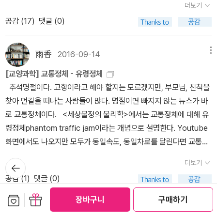
소 보완한 또 다른 비슷한 예시를 물리학자 김범준 교수가 쓴 『세상
더보기
앞서 세상을 탐구하기 위한 철학적 기준점을 세워놓고 시작한다는 점
신이 맡은 일을 묵묵히 한다 B형은 다혈질이고 아이디어가 뛰어나지
물정의 물리학』에서 찾을 수 있다. 저자는 전체가 부분의 단순 합보다
공감 (
17
)
댓글 (0)
이다. 예를 들면 '세계는 사물이 아닌 사건으로 이루어져 있다'와 같은
만 바람둥이다. O형은 활달하고 적극적이지만 덜렁댄다. AB형은 4
더 커질 수 있다는 네트워크 효과, 곧 ‘무역의 장점’을 설명하며, “협
명제 말이다. 이것은 고리양자중력의 가장 기본 철학며 두 사람의 책
차원의 성격으로 천재 아니면 바보다.˝..그런데 정말 그런걸까요? 혈
력[분업]은 하나 더하기 하나를 둘보다 더 크게 만든다”라고 말한다.
모두에 중요하게 다뤄진다. 또한 사적인 이야기의 비중도 꽤 있다는
액형이 성격에 영향을 주는 것이 맞을까요? 혈액형은 적혈구 표면의
서로 다른 지역이 배타적으로 특화된 상품을 생산하면, 생산 총합이
雨香
2016-09-14
메뉴
점도 비슷하다. 둘은 모두 전형적인 엘리트 코스의 과학도의 길을 걷
일부 단백질의 형태에 따라 혈액을 분류하는 방식인데요. 70억 개인
더욱 커지면서 세상이 발전할 수 있다는 것인데, 그가 제시한 예시는
[교양과학] 교통정체 - 유령정체
지 않았고, 그러한 점이 사상에 영향을 끼쳤다. 그렇기 때문에 책에 삶
의 무수히 많은 ‘성격‘이 고작 혈액형에 따라 4가지 성격으로 분류된
다음과 같다. “두 도시가 연결되면 마술 같은 일이 생긴다. 한 도시 생
추석명절이다. 고향이라고 해야 할지는 모르겠지만, 부모님, 친척을
에 대한 이야기가 많이 나오는 것일 것이다. 그러나 스몰린이 조금 더
다는 것은 합리적이지 않다고 생각합니다. ..이 책 ‘세상물정의 물리
산물을 다른 도시와 교환할 수 있게 되면 연결되기 전에 비해 두 도시
찾아 먼길을 떠나는 사람들이 많다. 명절이면 빠지지 않는 뉴스가 바
브라이언 그린에 가깝게, 물리학에 기울어 있다면 로벨리는 철학적으
학‘에서 김범준 교수는 결혼한 부부의 혈액형에 특정한 패턴이 있는
가 생산할 수 있는 재화 총합이 늘어난다. 예를 들면 첫 번째 도시 A는
로 교통정체이다. <세상물정의 물리학>에서는 교통정체에 대해 유
로 더욱 기운 것이 차이이다. 그러나 그것과 별개로 리 스몰린은 현대
지 조사를 합니다. 그래서 실제 결혼한 부부의 혈액형의 수와 확률로
자체 생산력으로 하루 반나절에 빵 200개, 나머지 반나절에 버터 10
령정체phantom traffic jam이라는 개념으로 설명한다. Youtube
물리학 책에서 자주 등장하던 이름이기도 하고(블랙홀에서 우주가 탄
예상되는 부부의 수를 비교했는데요. 두 숫자간에 커다란 차이가 없
0개를 만들 수 있다고 하자. 두 번째 도시 B는 하루 반나절에 빵 100
화면에서도 나오지만 모두가 동일속도, 동일차로를 달린다면 교통정
생했다는 그의 이론은 브라이언 그린, 리처드 고트의 책에서 한 단락
습니다. 결혼 배우자를 선택할 때 ‘성격‘은 아주 중요한 고려사항임을
개, 나머지 반나절에 버터 200개를 만들 수 있다고 하자. 두 도시가
체가 없을텐데 실제 화면에서 보듯이 1대가 순간적으로 브레이크를
에 걸쳐 설명되며, 카를로 로벨리는 자신의 거의 모든 책에서 그에 대
감안하면 혈액과 성격간에는 별다른 상관관계가 없다는 간접적인 증
연결되어 물품을 교환할 수 있게 되면, 하루 종일 일해서 첫 번째 도시
뒤로가
더보기
밟을 때 연쇄 반응이 일어난다. 이는 밀도 차이에 의한 것으로 이런
기
한 존경심을 드러냈다), '엣지 시리즈', '사이언스 마스터스 시리즈' 등
거라 할 수 있지요. ..좀 더 직접적인 증거로는 ˝성격 유형을 판별하는
A는 빵’만’ 400개, 두 번째 도시 B는 버터’만’ 400개를 생산할 수
공감 (
1
)
댓글 (0)
밀도가 해소되지 않는 한 해결하기 힘들다. 그런데 해결방안이 있기
에 모두 참여한 사람이기에 그의 단독 저작이 국내에 <양자 중력의
심리검사인 MBTI 결과에 혈액형의 관계를 분석하면 성격과 혈액형
있다. 이를 서로 교환하면 각 도시 사람들은 사이좋게 빵 200개와 버
는 하다. 운전자의 반응속도의 차이에 의한 정체라면 모든 차가 동시
보관함담기
선물하기
세 가지 길> 하나 밖에 출간되지 않은 것이 아쉬웠다. 그러던 차에
장바구니
구매하기
은 관계가 없다˝ 고 합니다. 그렇습니다. 혈액형과 성격에는 아무런
터 200개를 먹을 수 있다. 교환 이전 두 도시 전체 생산량인 빵 300
에 일정한 간격, 속도로 움직일 수 있다면 가능하다. 아마도 100% 자
<아인슈타인처럼 양자역학하기>, <리 스몰린의 시간의 물리학> 등
雨香
2016-09-12
메뉴
상관관계가 없습니다. ..그런데 어쩌다가 혈액형이 성격에 영향을 주