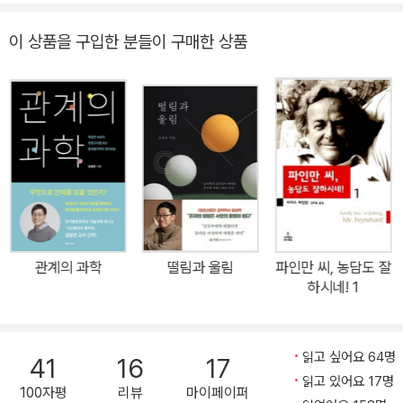
른다. ... 그러고 보면 한국의 이런 온갖 종류의 황당한 현실도 도대체
자(『세상물정의 사회학』 저자 노명우는 『세상물정의 물리학』 추천사
주변에 전문가들이 모인 형상에 가깝다. ‘세상물정’이 어찌 사회학자
비교할 잣대가 없기는 마찬가지다.
를 썼다)가 앉았던, ‘세상물정’이라는 질문이 놓인 테이블에 성균관대
이 상품을 구입한 분들이 구매한 상품
만의 관심분야 이겠는가. ‘세상물정’이라는 질문이 놓여 있는 테이블
물리학과 김범준 교수가 마주 앉았다. 물리학자와 사회학자가 마주
엔 물리학자도 앉을 수 있다. ‘세상물정’에 대해 공통적으로 던지는 질
앉은 테이블, 침묵 이외의 다른 사건을 상상하기 어려운 이 자리에서
문의 귀중함에 주목한다면, 분과학문 사이의 경계를 따져 묻는 일은
대체 어떤 이야기가 오갈까? 사회학과 물리학의 연구대상을 떠올려
부질없기만 하다.
보면, 언뜻 두 학문의 접점이 보이지 않는다. 하지만 사회학적 고민과
‘세상물정’이라는 공동의 질문이 놓여 있는 테이블에 사회학자의 자
물리학-통계학적 철학과 방법론이 만났을 때 우리는 세상을 다른 방
격으로 초대받았다. 그리고 경청했다. ‘세상물정’에 대한 질문의 공통
식으로 볼 기회를 얻게 된다. 김범준의 주요 연구 주제들은 ‘지금 여
성은 물리학과 사회학의 머나먼 거리를 순식간에 사라지게 했다. 사
기’ 사회와 정의를 향해 있다. 빅데이터를 이용해 민주주의 사회의 소
회학자와 물리학자가 우리가 살고 있는 이 동일한 세상의 ‘세상물
통방식을 논하면서 ‘뒷담화를 권’하고, 연결망 과학으로 메르스 사태
정’을 궁금해하는 한, 각자가 속한 분과학문의 차이는 놀랍게도 무색
를 분석하면서 초기 방역 실패와 정부의 ‘비공개’ 원칙을 상황 악화의
관계의 과학
떨림과 울림
파인만 씨, 농담도 잘
해졌다.
주범으로 ‘과학적으로’ 비판한다. 영호남 지역감정이 ‘의도된 잣대’ 때
하시네! 1
사회학자와 물리학자는 동일한 세상에 살고 있는 동시대 사람임을
문에 빚어진 오해 혹은 잘못된 행동이라고 발언한다. SNS의 영향력
‘세상물정’이라는 융합의 테이블에서 새삼스레 확인했다. 물리학에
이 어디에서 빚어지는지, 그 성공을 좌우하는 요인은 무엇인지 ‘연결
대해 전혀 아는 바가 없는 사회학자는 그 테이블에서 물리학자의 이
중심성’을 이용해 파악해 SNS의 전략적인 활용방안을 제안하기도
읽고 싶어요 64명
41
16
17
야기를 놓치지 않고 이해할 수 있었고, 그 통찰에 감탄했다. 사회학과
한다. 개미는 알고 정치인은 모르는 비밀, 집단지성의 가능성이라든
읽고 있어요 17명
100자평
리뷰
마이페이퍼
물리학은 ‘세상물정’이라는 질문을 통해 이렇게 만났고, 그 만남은 깊