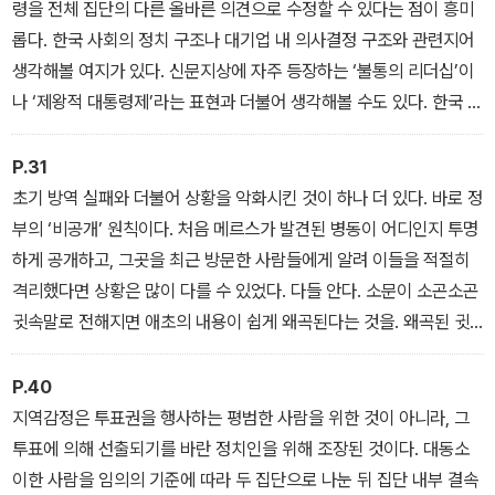
령을 전체 집단의 다른 올바른 의견으로 수정할 수 있다는 점이 흥미
롭다. 한국 사회의 정치 구조나 대기업 내 의사결정 구조와 관련지어
생각해볼 여지가 있다. 신문지상에 자주 등장하는 ‘불통의 리더십’이
나 ‘제왕적 대통령제’라는 표현과 더불어 생각해볼 수도 있다. 한국 대
학에서 진행하는 많은 연구는 연구팀을 이끄는 교수와 대학원생으로
구성된 그룹에서 주로 진행한다. 이런 문화에서 나 같은 지도교수가
P.31
연구와 관련해 말도 안 되는 헛소리를 해도, 그룹에 속한 대학원생이
초기 방역 실패와 더불어 상황을 악화시킨 것이 하나 더 있다. 바로 정
그것을 지적하기란 여간해서는 어렵다. 지도교수의 헛소리를 극복하
부의 ‘비공개’ 원칙이다. 처음 메르스가 발견된 병동이 어디인지 투명
는 길은 무엇일까. 이 글을 읽은 독자라면 이미 답을 알고 있을 것이
하게 공개하고, 그곳을 최근 방문한 사람들에게 알려 이들을 적절히
다. 그 답은 ‘뒷담화’를 활성화하는 것이다. 뒷담화로 바로잡은 나의
격리했다면 상황은 많이 다를 수 있었다. 다들 안다. 소문이 소곤소곤
헛소리를 대학원생들이 알려주면 금상첨화일 것이다.
귓속말로 전해지면 애초의 내용이 쉽게 왜곡된다는 것을. 왜곡된 귓
속말은 근거 없는 괴담이 되어 전파된다. 공신력 있는 정부의 믿을 수
있는 발표가 없는 상황이라면 괴담은 공황panic을 만들 수도 있다.
P.40
지역감정은 투표권을 행사하는 평범한 사람을 위한 것이 아니라, 그
투표에 의해 선출되기를 바란 정치인을 위해 조장된 것이다. 대동소
이한 사람을 임의의 기준에 따라 두 집단으로 나눈 뒤 집단 내부 결속