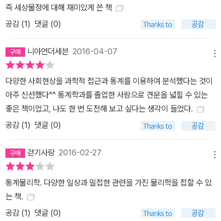
쏟아진다. 흥행 요소를 영화 내에서 찾든(연기와 연출이 빼어나다),
즉 세상물정에 대해 재미있게 쓴 책
사회적 맥락에서 찾든(사회적 요구와 욕망이 반영되었다) 이들 모두
공감 (
1
)
댓글 (0)
가 공감하는 가정 하나는 흥행한 영화는 흥행하지 못한 영화보다 흥
행 요소가 수십 배는 될 거라는 점이다. ‘세상사와 담 쌓은’ 부류로 여
니아언더세븐
2016-04-07
겨졌던 물리학자 김범준 교수가 이 대화에 끼어들어 흥행 원인을 한
메뉴
마디로 정리하겠다고 한다. “영화시장에서 정말로 결정적인 변화는
다양한 사회현상을 과학적 접근과 통계를 이용하여 분석했다는 것이
‘소비자가 연결된 방식’에서 일어난다.” 이게 무슨 소린가. 손에 들고
아주 신선했다^^ 통계학과를 졸업한 사람으로 견문을 넓힐 수 있는
있던 통계와 그래프, 네트워크 지도라는 도구들을 슬며시 내밀며 시
좋은 책이었고, 나도 한 번 도전해 보고 싶다는 생각이 들었다.
작하는 그의 말을 받아쓰면 이렇다. 많은 사람이 연결된 네트워크에
공감 (
1
)
댓글 (0)
서 아이디어는 전염된다. 일정한 수 이상이 어떤 생각과 의견을 공유
하면 그때부터 서로가 서로에게 영향을 주면서 아이디어가 퍼져나간
걷기사랑
2016-02-27
다. 핵심은 ‘일정한 수 이상’이다. 이걸 ‘문턱 값'이라고 부른다. 절대
메뉴
다수의 아이디어는 이 문턱 값을 넘기지 못하고 네트워크에서 소멸하
지만 서로가 서로를 강화하고 파급하는 피드백의 값을 넘긴 극소수
통계물리학. 다양한 일상과 밀접한 관련을 가진 물리학을 접할 수 있
아이디어는 네트워크를 타고 끝없이 증폭한다. 그러니까 이런 얘기
는 책.
다. 그것이 영화든(<인터스텔라>), 과자든(’허니버터칩‘), 재미가 있
공감 (
1
)
댓글 (0)