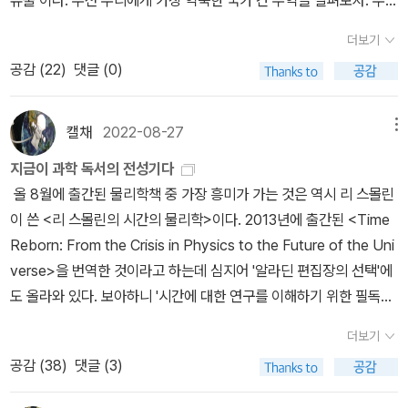
유출‘이다. 우선 우리에게 가장 익숙한 국가 간 무역을 살펴보자. 우리
나라 중학교 사회 교과서는 ‘무역 장점‘을 이렇게 가르친다. “분식집
더보기
주인보다 라면을 더 잘 끓이는 축구선수라 할지라도 축구 시즌에는
공감 (
22
)
댓글 (0)
축구에만 집중하고 라면은 분식집에서 사 먹는 편이 유리하다. 축구
선수가 라면을 끓이는데 걸리는 시간 동안 축구 경기를 통해 벌 수 있
는 이익이 더 크기 때문이다. 이때 축구선수는 축구에 비교우위가 있
캘채
2022-08-27
메뉴
다고 할 수 있다.” 교과서 설명이 간결한 만큼 우리 고개를 끄덕이게
지금이 과학 독서의 전성기다
한다. 미국 경제학 교과서 『맨큐의 경제학』 일부인 '타이거 우즈가 자
올 8월에 출간된 물리학책 중 가장 흥미가 가는 것은 역시 리 스몰린
기 집 잔디를 깎지 않는 이유'에 착안하여 우리나라 교과서가 쉽게 바
이 쓴 <리 스몰린의 시간의 물리학>이다. 2013년에 출간된 <Time
꾸어 설명한 것이라고 한다. ’비교 우위’ 이론 예시는 이처럼 무척 다
Reborn: From the Crisis in Physics to the Future of the Uni
양한데, 이 이론을 처음 제시한 사람은 정치경제학자 데이비드 리카
verse>을 번역한 것이라고 하는데 심지어 '알라딘 편집장의 선택'에
도다. 리카도 설명이 까다롭긴 하지만, 우리나라 교과서와 크게 다르
도 올라와 있다. 보아하니 '시간에 대한 연구를 이해하기 위한 필독
진 않다. ‘영국은 직물 1마를 짜는데 100명이 필요하며, 포도주 1병을
서'라는 평가는 과장된 것일지 모르지만, 이 책이 물리학에서의 '시
양조하는데 120명이 필요하다. 반면 포르투갈은 직물 1마를 짜는데
더보기
간'을 파악하는데 더없이 유용하다는 것은 부정할 수 없을 듯 하다.'<
90명이 필요하며, 포도주 1병을 양조하는데 80명이 필요하다. 이러
공감 (
38
)
댓글 (3)
Time Reborn(시간의 재탄생)>이라는 원제를 가진 이 책은 최신 물
한 예시를 보면 포르투갈이 모든 상품에 대해 영국에 절대 우위가 있
리학에서 이루어지고 있는 시간에 대한 연구를 이해하기 위한 필독서