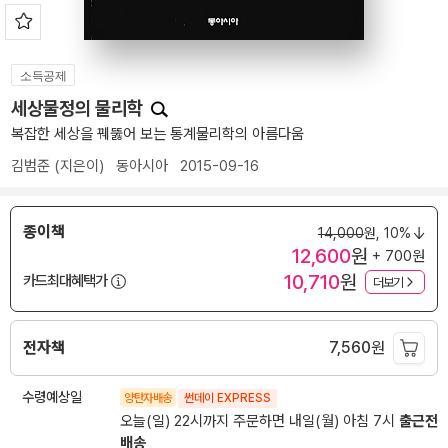
소득공제
세상물정의 물리학
복잡한 세상을 꿰뚫어 보는 통계물리학의 아름다움
김범준
(지은이)
동아시아
2015-09-16
종이책
14,000
원,
10%
12,600
원
+ 700원
10,710
원
카드최대혜택가
더보기
전자책
7,560
원
수령예상일
양탄자배송
썬데이 EXPRESS
오늘(일) 22시까지 주문하면 내일(월) 아침 7시
출근전
배송