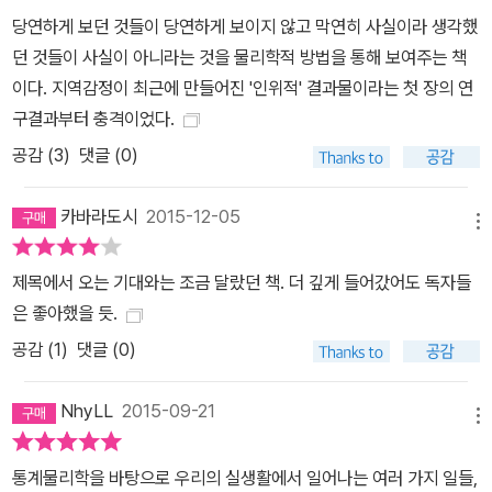
로부터 위안받고 싶다면 이 융합의 테이블에 “사회에서 벌어지는 일
당연하게 보던 것들이 당연하게 보이지 않고 막연히 사실이라 생각했
들을 보면 황당하게 일어날 일들이 많아요. 그것들을 합리적이고 이
던 것들이 사실이 아니라는 것을 물리학적 방법을 통해 보여주는 책
성적으로 바라볼 수 있어야 하는 것이죠. 과학이라는 내용을 배우는
이다. 지역감정이 최근에 만들어진 '인위적' 결과물이라는 첫 장의 연
것이 아니라 과학적인 사고를 배우는 것이 중요합니다. 사람들이 합
구결과부터 충격이었다.
리적으로 생각하는 방법을 배웠으면 합니다. 얼마 전 이런 질문을 받
공감 (
3
)
댓글 (0)
았어요. 과학자도 시집을 읽느냐고. 과학책 읽는 시인에게 왜 읽느냐
고 묻나요? 세상은 알면 알수록 더 잘 보이고 더 아름다워 보이잖아
카바라도시
2015-12-05
요.”(한국대학신문 2014.08.18.) 세상과의 소통을 강조하는 저자 김
메뉴
범준은 한 대학신문과의 인터뷰에서 이렇게 말했다. 그의 말처럼 『세
상물정의 물리학』은 인문학적 상상과 발상을 과학을 통해 풀어가는
제목에서 오는 기대와는 조금 달랐던 책. 더 깊게 들어갔어도 독자들
매력을 품고 있다. 예술과 인간의 속내는 인문학의 소관이 아니라 어
은 좋아했을 듯.
쩌면 과학일지 모른다. 과학으로부터 위안받고 싶다면 이 융합의 테
공감 (
1
)
댓글 (0)
이블에 앉아볼 일이다. * 책의 속사정을 더 알고 싶다면 <인터스텔라
>와 허니버터칩의 흥행 원인 전대미문의 스코어가 나오는 영화의 흥
NhyLL
2015-09-21
메뉴
행 요소를 두고 여러 전문가가 한 테이블에 모여 논의를 시작한다. <
수요미식회>나 <속사정 쌀롱> 같은 분위기에서 원인 분석이 수없이
통계물리학을 바탕으로 우리의 실생활에서 일어나는 여러 가지 일들,