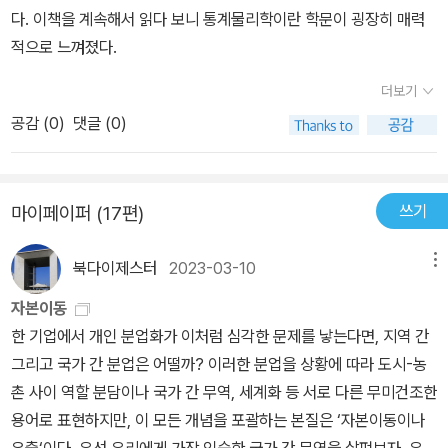
을 추천했다고 하니 더욱 기대가 된다. 일상생활에서의 과학적 의문
다. 이책을 계속해서 읽다 보니 통계물리학이란 학문이 굉장히 매력
것. 지역감정은 고도의 정치적 전략으로 만들어 졌으며, 시대마다 유
과 그 대답이 궁금하다면 이 책을 읽어보기를 추천한다.
적으로 느껴졌다.
행하는 이름이 따로 있다는 것. 메르스 사태든 유행이든 관계든 중점
적인 것이 따로 있고 퍼지는 것의 규칙은 같다는 것. 이외에도 다양한
더보기
것을 알게 됐지만 결국 '사람'이란 '사람'과의 관계 속에서 즐거움을 찾
공감 (
0
)
댓글 (0)
게 되는 '사회적 동물'이란 것을 한번더 확인 했으며.'상식'이란 말이
'과학적 논리'로 증명될 수 있다는 것을 배운것이 책에서 얻은 가장 큰
소득이다.
쓰기
마이페이퍼 (17편)
북다이제스터
2023-03-10
메뉴
자본이동
한 기업에서 개인 분업화가 이처럼 심각한 문제를 낳는다면, 지역 간
그리고 국가 간 분업은 어떨까? 이러한 분업을 상황에 따라 도시-농
촌 사이 역할 분담이나 국가 간 무역, 세계화 등 서로 다른 무미건조한
용어로 표현하지만, 이 모든 개념을 포괄하는 본질은 ‘자본이동이나