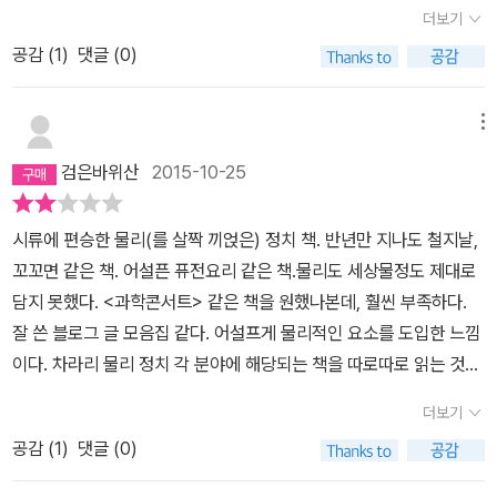
이 있어서 그런가봉가 라고 스스로 위로하는중.
점이라는 뜻이라한다. 어쩌면 우리는 모두 인생을 살아가면서 어느정
더보기
상의 규모이상에서 단순해 지는 일반적 특성을 찾아가는 학문 같
도 시간이 지나면 모두 저마다의 인생에 박사학위를 받는 것은 아닐
다. 그렇기에 물리학을 통한 세상물정의 논의가 가능하다. 세상은 정
공감 (
1
)
댓글 (0)
까 생각해 본다. 왜냐면 우리는 어느정도 시간이 지나고 나면 스스로
말 복잡하다. 나비효과처럼 누군가의 작은 변화가 세상전체에 영향을
문제를 만들고 해결해야 하는 순간이 오기 때문이다.
주어 세상을 변하게 할 수도 있으며, 내 선택은 나 하나만 놓고 볼 수
메뉴
있는 것이 아니라 나와 연결된 환경들까지도 고려 해야 조금은 이해
검은바위산
2015-10-25
할 수 있게 된다.개인의 선택은 다양한 다수의 영향을 받기도 하고, 주
기도 한다. 또한 생각이란 녀석은 그 누구도 객관적으로 측정할 수 없
시류에 편승한 물리(를 살짝 끼얹은) 정치 책. 반년만 지나도 철지날,
게 된다. 경제가 변하고, 문하가 유행했다 사그라 드는 것, 전쟁과 평
꼬꼬면 같은 책. 어설픈 퓨전요리 같은 책.물리도 세상물정도 제대로
화의 예측, 또는 사회주의와 민주주의에 대한 것 까지도 정확한 예측
담지 못했다. <과학콘서트> 같은 책을 원했나본데, 훨씬 부족하다.
이란 불가능 하다는게 일반적 생각이다. 세상모든 것에는 우리가 쉽
잘 쓴 블로그 글 모음집 같다. 어설프게 물리적인 요소를 도입한 느낌
게 알 수 없는 것들이 많고 그렇기에 '운명', 또는 '우연'이란 말로 설명
이다. 차라리 물리 정치 각 분야에 해당되는 책을 따로따로 읽는 것이
한다. 이렇게 복잡한 세상을 어떻게 단순화 시킬까? 저자는 '통계물리
훨씬 유익해보인다.
학'이란 것을 통해 복잡성의 규모를 키워 단순한 법칙을 찾아내고 그
더보기
법칙으로 세상의 인과?를 이야기 한다.가까이서 보면 너무나 복잡해
공감 (
1
)
댓글 (0)
알 수 없는 것들 '복불복'의 세상에서는 확률을 구해 봤자 소용이 없
다. '확률'이란 전재조건이 필요 하면 여기에는 일정 비율로 꼭 이뤄져