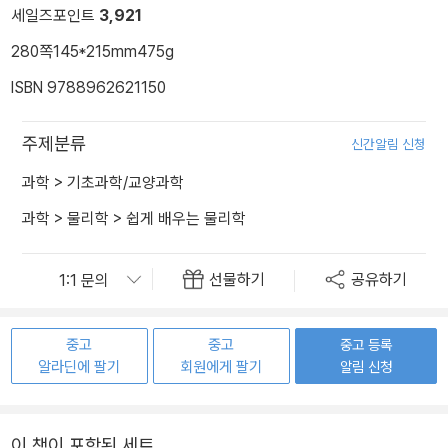
세일즈포인트
3,921
280쪽
145*215mm
475g
ISBN 9788962621150
주제분류
신간알림 신청
과학
>
기초과학/교양과학
과학
>
물리학
>
쉽게 배우는 물리학
선물하기
공유하기
중고
중고
중고 등록
알라딘에 팔기
회원에게 팔기
알림 신청
이 책이 포함된 세트