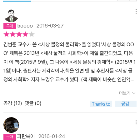
메뉴
boooo
2016-03-27
김범준 교수가 쓴 <세상 물정의 물리학>을 읽었다.'세상 물정의 OO
O' 제목은 2013년 <세상 물정의 사회학>이 제일 출간되었고, 다음
이 이 책(2015년 9월), 그 다음이 <세상 물정의 경제학> (2015년 1
1월)이다. 출판사는 제각각이다.책을 열면 맨 앞 추천사를 <세상 물
정의 사회학> 저자 노명우 교수가 썼다. (책 제목이 비슷한 인연?)저
자가 직접 연구한 내용들을 책으로 엮었다. '자녀 교육비로 살펴본 '승
더보기
자독식' 사회의 결말'과 같은 내용에서는 물리학으로 세상 물정을 이
공감 (
12
)
댓글 (0)
해하고 사회에 메시지를 던진다. 대한민국의 '승자독식' 사회구조를
바꾸어야 한다는 것이다. 사회를 다루는 내용 밖에도 호기심에서 시
작한 재밌는 주제들도 여럿 있다.'프로야구팀 이동거리 차이를 최소
메뉴
화'한다는 주제나, 윷놀이 전략으로 '없을까 잡을까?'는 무척이나 흥
파란북이
2016-01-24