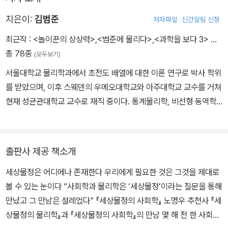
그 이유로 더 많이 팔리는 효과를 노린 것이다. 국민 세금으로 월급을
받아 마땅한 과학해설서이다.
장하고, 질문을 풀어가는 과정을 방법론이라는 무시무시한 단어로 표
받는 이들이 열심히 퍼 나른 이런 글이 마당발에게 전해지고, 마당발
지은이:
김범준
저자파일
신간알림 신청
현하는 순간 마법이 일어난다. 각 분과학문은 창조적인 사람조차도
이 그 내용을 중요하고 진실된 것으로 오인해 다시 퍼뜨리게 되면 파
표준적인 전문가로 전락시키는 제도적 장치가 된다. 그리하여 그 악
최근작 :
<놀이꾼의 상상력>
,
<범준에 물리다>
,
<과학을 보다 3>
…
급 효과는 엄청날 수 있다.
명 높은 ‘전문가 바보’가 태어난다.
총 78종
(모두보기)
그 ‘전문가 바보’는 절대 외견상 ‘바보’처럼 보이지 않는다. 사실상 바
..........
서울대학교 물리학과에서 초전도 배열에 대한 이론 연구로 박사 학위
보에 가까운 그 사람은 어디로 보나 빈틈없는 ‘전문가’처럼 보인다. 한
를 받았으며, 이후 스웨덴의 우메오대학교와 아주대학교 교수를 거쳐
분과학문의 낙제생이 ‘전문가 바보’로 변신하지 않는다. 오히려 각 분
많은 연결망은 잣대가 없어서, 소수지만 엄청난 수의 친구를 가진 마
현재 성균관대학교 교수로 재직 중이다. 통계물리학, 비선형 동역학,
과학문이 쉴 새 없이 만들어내는 전문가 바보는 대부분 그 분과학문
당발이 분명히 존재한다. 연결망 구성원 가운데 나처럼 줏대 없는 대
고체물리학, 수리신경과학을 강의하고 있다. 통계물리학 분야의 상전
의 모범생 출신이다.
다수 사람은 친구가 하는 이야기에 큰 영향을 받는다. TV광고에는 전
이, 임계현상, 비선형 동역학, 때맞음 등에 대한 연구를 진행해오고 있
‘융합’은 바로 그 ‘전문가 바보’들을 구원하기 위한 긴급처방이다. 융
혀 신경 쓰지 않는 사람도 친한 친구가 ˝써보니 좋더라˝ 한마디 하면
으며, 최근에는 복잡계 물리학의 이론 틀 안에서 사회・경제・생명
출판사 제공 책소개
합은 분과학문을 단순히 병렬한다고 이뤄지지 않는다. 물리학 전공인
망설이지 않고 해당 제품을 사는 것을 보면 알 수 있다.
현상을 설명하려는 연구를 시도하고 있다. 저서《세상물정의 물리학》
학생에게 사회학을 필수과목으로 억지로 배우게 한다고 융합적 인재
세상물정은 어디에나 존재한다 우리에게 필요한 것은 그것을 제대로
(2015)으로 제56회 한국출판문화상(저술-교양 부문)을 수상했으며
가 만들어지는 것도 아니다. 융합이란 물리학도 알고 사회학도 알고
잣대 없는 연결망의 줏대 없는 구성원들이여, 이제 친구가 리트윗한
볼 수 있는 눈이다 “사회학과 물리학은 ‘세상물정’이라는 질문을 통해
<한겨레신문> <한국 스켑틱> <머니 S> <조선일보> <문화일보>
심지어 철학과 문학까지 한 인물이 다 알아야 함을 의미하지 않는다.
이야기도 쉽게 믿지 말길 바란다. 염치 없는 국정원 직원이 퍼뜨린 소
만났고 그 만남은 설레었다” 『세상물정의 사회학』 노명우 추천사 『세
<과학동아> <크로스로드> <주간동아> 등 다양한 매체에 칼럼을 연
그런 통합이 가능했던 시대는 이미 지나갔다.
문일 수 있다. 아니면 트위터의 그 친구가 진짜 내 친구가 아닐지도 모
상물정의 물리학』과 『세상물정의 사회학』의 만남 몇 해 전 한 사회학
재해 물리학의 대중화를 위해 노력하고 있다.
융합은 방법론의 나열이 아니라, 해결해야 하는 문제가 놓인 테이블