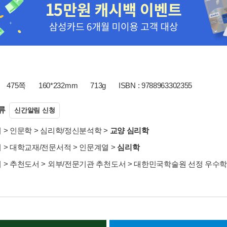
475쪽
160*232mm
713g
ISBN : 9788963302355
류
신간알림 신청
서
>
인문학
>
심리학/정신분석학
>
교양 심리학
서
>
대학교재/전문서적
>
인문계열
>
심리학
서
>
추천도서
>
외부/전문기관 추천도서
>
대한민국학술원 선정 우수학