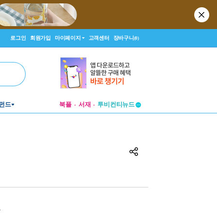
로그인
회원가입
마이페이지
고객센터
장바구니
(0)
펀드
북플
서재
투비컨티뉴드
창작플랫폼
투비컨티뉴드
원