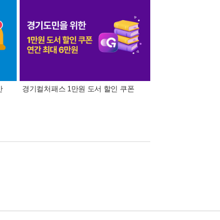
간
경기컬처패스 1만원 도서 할인 쿠폰
삼성카드가 쏜다! 알라