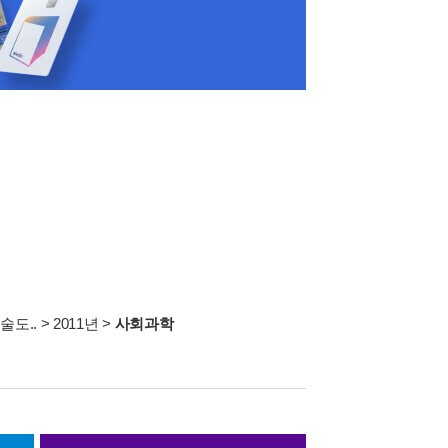
술도..
>
2011년
>
사회과학