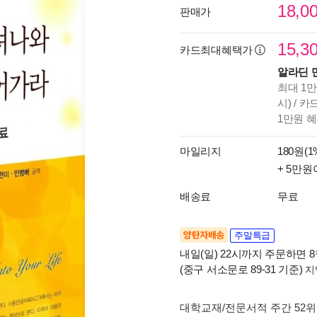
18,0
판매가
15,3
카드최대혜택가
알라딘 
최대 1만
시) / 
1만원 
마일리지
180원(1
+ 5만원
배송료
무료
양탄자배송
주말특급
내일(일) 22시까지 주문하면 8월
(중구 서소문로 89-31 기준)
지
대학교재/전문서적 주간 52위