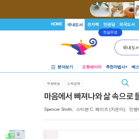
HOME
전자책
만권당
외국도서
국내도서
첫달무료
국내도
분야보기
오뒷세이아
추천마법사
베
무료배송
소득공제
마음에서 빠져나와 삶 속으로 
Spencer Smith
,
스티븐 C. 헤이즈
(지은이),
민병