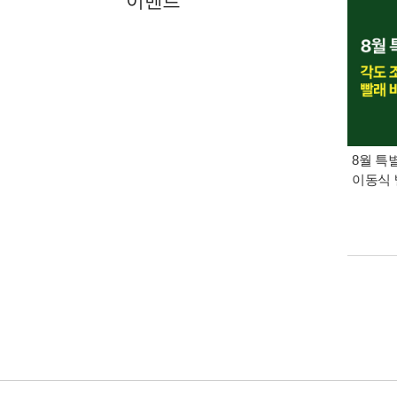
이벤트
8월 특
이동식 