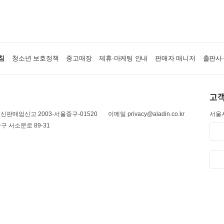
침
청소년 보호정책
중고매장
제휴·마케팅 안내
판매자 매니저
출판사
고객
신판매업신고 2003-서울중구-01520
이메일 privacy@aladin.co.kr
서울시
구 서소문로 89-31