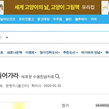
알라딘굿즈
온라인중고
중고매장
우주점
음반
블루레이
커피
서
스트
새로나온책
이벤트
정가인하도서
추천도서
작가와의 만남
북
들어가라
- 새로운 수용전념치료
배
,
문현미
(옮긴이)
학지사
2010-01-15
정가
18,000