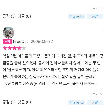
어버릴 것이다. 김용연이 그린 만화풍의 삽화는 이야기의 재미를
더보기
한층 더해 준다. 네편의 이야기는 공통된 구조를 가지고 있다. 주
공감 (
3
)
댓글 (0)
인공은 부모와 갈등을 일으키고 모험을 한다. 모험의 과정에서 불
안감이 고조될 즈음 위험한 상황이 해소되고 일상으로 돌아온다.
단순하고 명쾌한 이야기 구조는 아이들이 이야기에 쉽게 빠져들
메뉴
도록 이끈다. 모험이 끝나고 일상으로 돌아오는 설정은 부모가 억
FreeCat
2008-08-22
압의 존재인 동시에 아이들을 위험에서 보호해주는 존재라는 것
을 일깨워 주는 듯하다. 부모와의 갈등으로 시작된 이야기가 부모
익살스런 아이들의 표정과 몸짓이 그려진 앞, 뒤표지와 제목이 궁
의 품으로 돌아와 갈등이 해소되는 것을 보여줌으로써안정된 구
금증을 불러 일으켰다. 동시에 전혀 어울리지 않아 보이는 두 단
조를 이룬다. 작품 속에서 주인공들은 다양한 형태로 갈등을 겪는
어 '신통방통'과 '왕집중'의 유머러스한 조합과 거기에 아이들이
다. 진석이는 어린이날에도 혼자 있게 되어 외롭다. 민기는 일요
붙이기 좋아하는 신접두사 '왕~'까지, 절로 입술 끝이 올라갔
일 아침에 늦잠을 자는 부모를 깨우려다 혼이 난다. 준환이는 쉴
다.'신통방통 왕집중(전경남 글, 김용연 그림, 출판사 문학동
틈도 없이 학원으로 내모는 엄마 때문에 집에 빨리 가기가 싫고
네)'은 4편의 단편을 통해 아이들의 일상 속에서 벌어지는 일탈
동우는 엄마가 집중력에 도움이 된다는 약을 먹이려고 한다. 부모
더보기
과 내면 심리를 보여주고 있다. '5월 5일'은 편모 가정에서 어려운
들은 현실의 부모들과 마찬가지로 불완전하고 부조리하다. 그래
공감 (
2
)
댓글 (0)
형편 때문에 동생과 떨어져 사는 진석이 어린이날 엄마와의 갈등