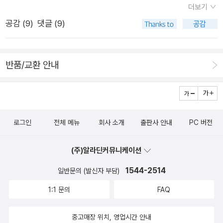
책 읽고 있다.어렵지 않을까 걱정했는데 나름 재미있게 읽는다.
더보기
초등 3학년 권장 신순재 글.그림 / 아이세움 / 인체과학시리즈로
책에 실린 네편의 이야기가 모두 독특하고 밝고 재미있어 아이들
명작이다. 다시 읽어보라고 한책.왕따를 이해할 수 있는 아주 훌
공감 (
9
)
댓글 (9)
저학년 과학책. 기발한 그림으로 내용을 더욱 선명하게 설명해
도 좋아할 것 같다. 어린이날에도 엄마와 함께 시간을 갖지 못하
륭한 책전래동화~ 의외로 아이들은 이런 책을 좋아한다.뇌에 대
주고 뒤에 있는 깨끔발돋움발에서는 입에 관한 더 많은 숨은 이
는 아이의 이야기 <5월 5일>, 고양이 동네에 초대받아가는 이야
한 모든 것을 보여준다.대뇌, 소뇌, 뇌하수체, 시상하부등이 하는
야기를 읽을 수 있다. 머리에서 발끝까지 시리
기 <뒤로 걸은 날>, 놀이터에서 아이들에게 괴롭힘을 당하는 쥐
일을 알려준다. 재미있네.좀 유아틱 하기도 하다. 3학년 사회와
반품/교환 안내
즈 모두 권하고 싶은 책으로 아이들도 모두 좋아한다. 초등 3학
를 본 아이가 쥐를 안스러워 하는 마음을 그린 <살려 줘, 제발!>
연관있는 우리동네를 기대했는데 그건 아니고,우리 주변에 살고
년 권장 전경남 글 / 문학동네어린이 / 국내창작 네편의 단편이
은 쪽지라는 장치가 글을 살리고 있다. 이 책의 제목이기도 한 <
있는 곤충, 식물에 대한 관찰일기다.동시에 약한 규환이를 위해
실려있다. 아이들이 생활에서 겪는 어려움과 고민을 어른들과 어
신통방통 왕집중>은 과연 무슨 뜻일까? 바로 집중력을 향상시키
준비한 책.이오덕 선생님이 지도한 청리초등학교 아이들이 쓴 글
떻게 해결할 수 있을지, 아이들의 상상력에 힘입어 재미있게 꾸며
기 위해 주인공 아이의 엄마가 구입한 약 이름이다. 아이는 그것
이라시가 살아있다.10년 전 시임에도 규환이는 즐거워 한다.
로그인
전체 메뉴
회사 소개
출판사 안내
PC 버전
썼다. 초등 4학년 권장 파울 판 론 / 푸른나무 / 외국창작 집게
을알고 엄마가 먹는 비타민 약과 바꿔치기를 하는데. 기발한 생각
초등학교 5학년 어느 반에서 일어나는 일로 아이들의 기발한 상
이기도 하고 등장하는 약 이름을 어찌나 재미있게 지어놓았던지,
(주)알라딘커뮤니케이션
상력에 날개를 달아준다. 따뜻하면서도 통쾌한 기분을 준다. 초
작가의 분위기를 짐작할 수 있었다.재미있고 기발한 이야기 속에
1544-2514
등 4,5학년 권장 에모토 마사루 / 해와나무 / 과학 물이 물질의
일반문의 (발신자 부담)
는 아이들다운 생각과 행동이 잘 살아 있었고 아이들이 바라는 것
파동을 읽어 기억하려는 힘으로 자신만의 다양한 표정을 짓는,
이 무엇이지, 어떤 상황에서 어른들과 다르게 대응하는 아이들의
1:1 문의
FAQ
물의 결정 실험을 통해 물의 소중함과 생명의 소중함을 알 수 있
세계가 잘 살아 있었다. 재미와 의미가 모두 살아 있는, 좋은 작품
다. 초등 5학년 권장 조재도 글 / 푸른나무 / 국
이라고 생각한다.<수선된 아이> 푸른책들 제1회 올해의 작가상
중고매장 위치, 영업시간 안내