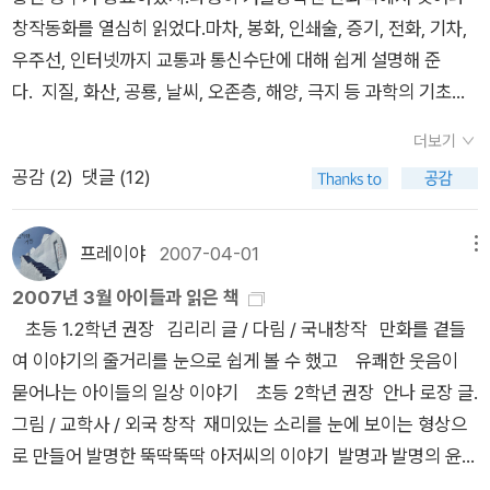
벗어나기 힘든 주제이다. 지난 번에 '코끼리를 위한 변명'이라는
창작동화를 열심히 읽었다.마차, 봉화, 인쇄술, 증기, 전화, 기차,
글을 한 꼭지 써놓았던 것이 생각나서 이 책은 어떤 이야기일까
우주선, 인터넷까지 교통과 통신수단에 대해 쉽게 설명해 준
궁금했다.뚱보 주인공은 가족이 모두 비만. 엄마는 온 가족 다이
다. 지질, 화산, 공룡, 날씨, 오존층, 해양, 극지 등 과학의 기초를
어트 계획을 세워 추진해나가고 못마땅하기만 하던 주인공 동빈
알려준다. 왜 벽화를 그렸을까요?독후감까지 쓸 정도로 재미있
이는 어느 날 학교에서 비만 특별반에 편성되고 나서 살을 빼야겠
더보기
게 읽은책. 독후감 1편 쓰자고 하니 선뜻 이 책을 가져 온다. 연어
다는 자극을 받는다. 제목을 보면 뚱보인 채로 당당하게 살아간다
공감 (
2
)
댓글 (12)
의 특별한 여행, 아름다운 숲, 선인장, 사막, 별, 캥거루, 곰등을 이
는 뜻 같지만 실제 내용은 뚱보에서 벗어나기 위한 눈물겨운 노력
야기 하면서 생명의 소중함을 알려준다.어렵지 않을까 생각했는
에 대한 것이다.많이 다뤄지는 주제의 이야기로서 특별히 새로울
데 즐겁게 읽은 책이다.서울암사동 선사유적지 가보고 싶었는데
프레이야
2007-04-01
메뉴
것은 없었다.저자는 부모님의 반대를 무릅쓰고 요리사가 되기 위
아쉽게도 가지 못했다.동서울 터미널 가는길에 있더만....책에서
2007년 3월 아이들과 읽은 책
한 꿈을 펼쳐 나가는 아이의 얘기를 쓴 <꿈을 찾아 한걸음씩> 의
추천하는 유적지를 견학하는 것도 좋을듯.봄에 보길도에 가고 싶
초등 1.2학년 권장 김리리 글 / 다림 / 국내창작 만화를 곁들
작가이기도 하다.<신통방통 왕집중> 전 경남 글 김 용연 그림지
다.재미있는 창작동화.단편모음집인데 내용이 참 신선하다. 특히
여 이야기의 줄거리를 눈으로 쉽게 볼 수 했고 유쾌한 웃음이
난 주에 전 경남 작가를 직접 만날 기회가 있었다. 이름은 들어 알
책의 제목이기도 한 동화는 살짝 판타지스럽기도 하다. ㅎㅎ일란
묻어나는 아이들의 일상 이야기 초등 2학년 권장 안나 로장 글.
고 있었지만 미안하게도 책은 읽어본 적이 없었는데 오늘에서야
성 쌍둥이 이야기. 쌍둥이들의 애환(?)과 코믹함이 잘 드러나고
그림 / 교학사 / 외국 창작 재미있는 소리를 눈에 보이는 형상으
읽어보게 되었다. 원래 음악을 전공했으나 방송 작가와 카피 라이
있다.보림이가 더 즐겁게 읽은 책.아이들에게 거짓말에 대해 생각
로 만들어 발명한 뚝딱뚝딱 아저씨의 이야기 발명과 발명의 윤리
터를 거쳐 제4회 문학동네 어린이 문학상을 받으면서 동화 작가
하게 하는 책이다. 사진과 그림으로 보는 한국사편지.규환이도 이
를 배울 수 있고 상상력을 발휘해 볼 수 있는 흥미로운 그림책.
의 길을 걷게 되었다는데, 기대 이상으로 재미있고 참신하다.이