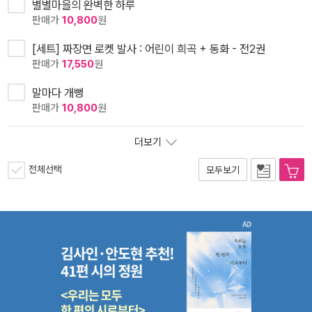
별별마을의 완벽한 하루
판매가
10,800
원
[세트] 짜장면 로켓 발사 : 어린이 희곡 + 동화 - 전2권
판매가
17,550
원
말마다 개뻥
판매가
10,800
원
더보기
전체선택
모두보기