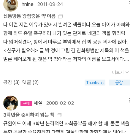
인칭 주인공 시점을 활용하여 직접적으로 화자인 아이들의 심리
hnine
2011-09-24
메뉴
사평에서도 밝혔듯이 교훈적이지 않다. 그렇지만 선과 악의 개념
를 그대로 드러내어, 독자인 아이들로 하여금 주인공이 어른들과
이 형성되어 있고 현실과 상상의 세계를 구별할 수 있는 초등학교
신통방통 왕집중은 약 이름
겪는 갈등을 공감할 수 있게 하고 있다. 동시에 담임선생님이나
3학년의 아이라면 재미있게 읽을 수 있다. 학원을 오가느라 지치
다 이런 저런 이유가 있어서 빌려온 책들이다.오늘 아이가 아빠와
어른들의 잔소리 같은 억지스런 교훈을 드러내지도 않는 점은 마
고 과도한 공부로 힘들 때 부담없이 키득거리며 이 책을 읽고 나
함께 하루 종일 축구하러 나가 있는 관계로 네권의 책을 휘리릭
치 아이들이 그저 자신의 마음을 어른들이 알아줬으면 하는 기대
면 어느새 새로운 기운이 솟아날 것이다.
다 읽어삼켰다, 방에서 마루로 부엌에서 집 밖 공원 의자에 앉아.
같이 거부감이 없게 한다. 또한 모든 이야기들의 마무리는 아이들
<친구가 필요해> 글 박 정애 그림 김 진화평범한 제목의 이 책을
이 부모와의 갈등을 겪은 후 그대로 일탈하는 것이 아니라 다시
얼른 빼어보게 된 것은 박 정애라는 저자의 이름을 보고서이다.
가정으로 복귀한다는 것이다. 현실의 아이들이 그런 것처럼, 아이
원래 성인 소설을 쓰던 작가이고 <환절기>라는 청소년소설이
들은 갈등을 겪고 해소하는 것이다. 교육열이 그 어느 선진국보다
더보기
아직도 내 기억에 남아있다. 사진 배경에 인물은 종이를 오려 붙
치열하고, 잘살기 위해 일하기 바쁜 부모들 속에서 자라나는 아이
공감 (
3
)
댓글 (2)
인 듯 표현한 삽화가 독특하다.키도 작고 얼굴도 별로인 3학년 여
들은 자신의 현실에 지치고 피곤하다. 이거 해라, 저거 해라, 하지
자 아이가 친구를 사귀기 위해 노력하는 이야기인데 이 아이의 이
마라 온통 명령과 억압, 욕망을 쏟아 붓는 어른들을 향해 반항과
모의 조언 속에는 결국 친구를 사귀는데 외모도 무시 못한다는 의
세실
2008-02-02
메뉴
일탈을 꿈꾸고 싶을 것이다. 따라서 아이들은 이 책을 통해 작은
미가 있었긴 하지만 어쨌든 친구 사귀는 법 제 1조는 자신감이라
일탈의 대리만족을 느끼면서, 동시에 어른들에게 말하고 싶은, 그
3학년을 준비하며 읽는 책
는 데에는 동의한다.제목만큼 평범한 내용이다.<뚱보면 어때, 난
리고 알아줬으면 하는 자신의 욕구를 되돌아 볼 수 있을 것이다.
규환이도 이제 3학년.본격적인 사회공부를 해야 할 때. 물론 책을
나야> 글 이 미애 그림 최 철민외모 컴플렉스는 아이나 어른이나
통한 공부가 중요하겠지.다행히 겨울방학엔 만화책에서 벗어나