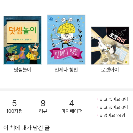
면, 친구들 마음이 1cm쯤 자라나 있을 거예요.
덧셈놀이
언제나 칭찬
로켓아이
읽고 싶어요 0명
5
9
4
읽고 있어요 0명
100자평
리뷰
마이페이퍼
읽었어요 24명
이 책에 내가 남긴 글