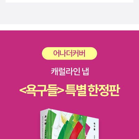
내창작 결핍을 가지고 있는 아이의 마음의 성장을 다루는 훈훈한
동화집모두 일곱 작가의 단편이 실려 있는데 어린이책이라고는
이야기 술술 쉽게 읽히는 게 장점 초등 5학년 권장 김성화, 권
하지만 꽤 진지한 내용들이라서 읽는 아이들이 잘 받아들일지 모
수진 글 / 풀빛 / 과학 내가 좋아하는 책. 과학자들의 이야기를 통
르겠다.김기정의 <두껍 선생님>은 독창적인 소재이다. 논두렁
해 과학자가 되고 싶은 사람이 지금부터 하면 좋을 일들을 구체
밭두렁에서 볼 수 있는 두꺼비가 어느 날 단체로 학교에 와서 선
적으로 말해준다. 옆에서 이모나 삼촌이 들려주듯 조근조
생님이 되어 교단에 선다. 평범한 상상력을 가진 사람은 만들어내
근 말투도 친근하다. 과학자의 꿈이 아닌 다른
지 못할 이야기.김민령의 <견우랑 나랑>은 가슴을 알싸하게 건
꿈을 갖고 있는 친구들도, 자신의 꿈을 이루기
드리는 이야기. 마지막 장면의 삽화가 예쁘기도 하고 조금있으면
위해 기본적으로 갖추어야할 소양과 준비자세를 배울 수 있다.
보게 될 풍경이기도 해서 사진을 찍어놓았다.김영혜의 <수선된
초등 6학년 권장 에롤 브룸 글 / 풀빛 / 외국창작 하얀 생쥐의 성
아이>는 따돌림 당하는 아이 눈에 보이는 또다른 자신의 모습을
장 이야기를 통해 사람이 두려움을 극복하고 타인을 수용하며 진
그렸다. <버럭 할배 입 속엔 악어가 산다>는 아이와 노인을 함께
정한 성숙에 이르는 길을 엿볼 수 있다. 잘 읽히고 감동적이다.
등장시키기 좋아하는 이용포 작가의 작품. 작가의 다른 작품인 <
초등 6학년 권장 황근기 글 / 교학사 / 과학 이 책도 시리즈인데
느티는 아프다>가 내가 읽은 것중 아직은 최고.며칠 전에 읽은
법률이야기도 재미있다. 중학 1학년 권장 김현빈 글 / 살림 /
정은숙 작가의 작품을 여기서 또 만난다. <빰빠라밤! 우리 동네
과학 지구과학 관련 책. 구성이 좀 산만하다. 지구의 내부와 외
스타 탄생>조용희의 <책을 돌려 주세요>에는 도서관에 사는 도
부에서 일어나고 있는 일들 의 순환의 역사를 알고 미래의 지구
깨비가 등장하고 책을 좋아한다는 공통점 때문에 아이와 쉽게 친