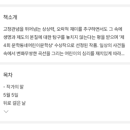
책소개
고정관념을 뛰어넘는 상상력, 오락적 재미를 추구하면서도 그 속에
생명과 제도의 본질에 대한 탐구를 놓치지 않는다는 평을 받으며 '제
4회 문학동네어린이문학상' 수상작으로 선정된 작품. 일상의 사건들
속에서 변화무쌍한 곡선을 그리는 어린이의 심리를 재치있게 따라잡
은 네 편의 단편이 수록되었다. 발랄한 글에 톡톡 튀는 일러스트도 상
상의 공간으로 이야기를 확장시켜준다.
목차
어린이들이 한번쯤 꿈꾸었을 반항, 그리고 그 반항이 유감없이 발휘
- 작가의 말
된 어느 특별한 날들의 일탈을 그리고 있다. '동생 찾아 삼만 리'의 형,
5월 5일
고양이 마을에서의 이상한 모험, 학원을 빼먹고 쥐 사냥을 하다 쥐와
뒤로 걸은 날
나누는 교감, 엄마와 나의 신경전이 팽팽하게 펼쳐지는 이야기 등 어
른의 욕심과 강요에 순순히 당하지 않는 어린이들의 기발한 꾀와 엉
뚱하고 익살스러운 소동들이 재미있게 펼쳐진다.