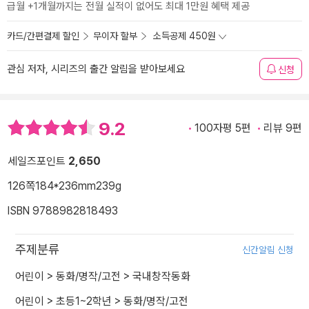
급월 +1개월까지는 전월 실적이 없어도 최대 1만원 혜택 제공
카드/간편결제 할인
무이자 할부
소득공제 450원
관심 저자, 시리즈의 출간 알림을 받아보세요
신청
9.2
100자평 5편
리뷰 9편
세일즈포인트
2,650
126쪽
184*236mm
239g
ISBN 9788982818493
주제분류
신간알림 신청
어린이
>
동화/명작/고전
>
국내창작동화
어린이
>
초등1~2학년
>
동화/명작/고전