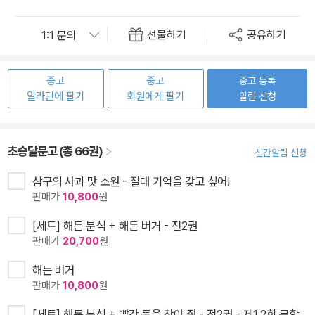
선물하기
공유하기
중고
중고
중고 등록
알라딘에 팔기
회원에게 팔기
알림 신청
초승달문고 (총 66권)
신간알림 신청
삼구의 사과 맛 소원 - 절대 기억을 갖고 싶어!
판매가
10,800
원
[세트] 해든 분식 + 해든 버거 - 전2권
판매가
20,700
원
해든 버거
판매가
10,800
원
[세트] 해든 분식 + 빨간 돌을 찾아 줘 - 전2권 - 제1,2회 문학