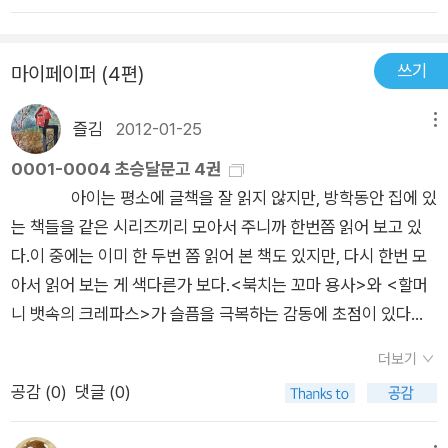
서 아이들은 '맞아, 우리 엄마도 저번에.......'하며 자신을 주인공의
으로 엄마 허락 없이 할머니 집으로 무작정 찾아가면서 벌어지는
자리에 대입시키고 주인공과 자연스럽게 동화된다. 혼자서 하는
이야기로, 4편의 단편 중 유일하게 현실적인 장치로만 이루어졌
기차 여행이나 상상의 세계에서의 모험, 학원 빼먹고 놀기와 엄마
쓰기
마이페이퍼 (4편)
으며, 연필로 스케치한 흑백의 일러스트가 이러한 현실성을 배가
곯려 주기 등 자신들이 한번쯤 꿈꾸었을 법한 일탈을 간접적으로
시켰다.나머지 3편의 단편들은 모두 현실과 환상, 상상의 장치를
경험하게 된다. 책을 읽는 아이들은 주인공의 모험에 동참하여 함
즐김
2012-01-25
메뉴
적절히 조합하여 웃음과 흥미를 유발하고 있다. 일요일 아침 맞벌
께 가슴을 졸이고 놀라기도 하고 신나게 웃기도 하면서 대리만족
이 부모의 말한마디에 무작정 집을 나온 민기가 우연히 만난 고양
0001-0004 초승달문고 4권
을 느낀다. 이 작품을 재미있게 하는 또 한가지의 매력은 바로 거
이를 따라 겪게 되는 환상 모험을 보여준 '뒤로 걸은 날', 학원과
아이는 평소에 글책을 잘 읽지 않지만, 방학동안 집에 있
침없이 읽혀지도록 쓰여진 문체에 있다. 화자는 곧 주인공이거나,
공부를 강요하는 엄마의 잔소리를 피하려다 쥐소동을 겪고 쥐와
는 책들을 같은 시리즈끼리 모아서 주니까 한번쯤 읽어 보고 있
주인공의 행동과 생각과 느낌을 자세히 묘사하며 이야기를 속도
교감을 나누는 준환의 이야기 '살려줘, 제발!', 신기한 신통방통 왕
다.이 중에는 이미 한 두번 쯤 읽어 본 책도 있지만, 다시 한번 모
감 있게 전개해 나간다. 숨가쁘게 읽다 보면 마치 한편의 만화 영
집중약을 둘러싸고 벌어지는 엄마와 동우와의 소동인 '신통방통
아서 읽어 보는 게 색다른가 보다.<북치는 꼬마 용사>와 <할머
화를 보는 듯 생생한 느낌을 준다. 특히 '5월 5일'과 '신통방통 왕
왕집중'은 기발한 상상과 현실 속 아이들이 엄마와 겪는 갈등들을
니 뱃속의 크레파스>가 슬픔을 극복하는 감동에 초점이 있다면,
집중'을 권하고 싶다. '5월 5일'은 가족과 형제의 소중함을 과장
재미있게 보여주고 있다. 이상한 고양이 마을 체험, 쥐와의 교감,
나머지 두 권은 한바탕 신나게 읽으며 즐길 수 있는 책이다.아이
없이 그려 내고 있다. 목탄을 이용하여 그린 삽화는 진석이의 우
더보기
필요에 따라 주문을 외우면 집중하게 해주는 마법 같은 왕집중약
의 성향에는 <조롱조롱 조롱박>과 <신통방통 왕집중>이 더 잘
울하고 답답하고 불안한 심정을 잘 표현하고 있다. '신통방통 왕
공감 (
0
)
댓글 (0)
등의 환상 요소는 특히 익살스럽고 코믹한 만화 같은 일러스트들
맞는 것 같다.저학년 대상의 시리즈지만 4학년까지는 볼만한 것
집중'은 주인공이 재치있게 위기를 모면해 나가는 과정이 재미있
을 통해 더욱 재미를 준다.그리고 4편의 이야기가 각기 3인칭, 1
같다.
다. '제4회 문학동네어린이문학상'수상작이기도 한 이 작품은 심