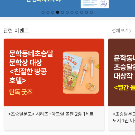
관련 이벤트
전체보기
<초승달문고> 시리즈+아크릴 볼펜 2종 1세트
<초승달문고
도서 1권 이