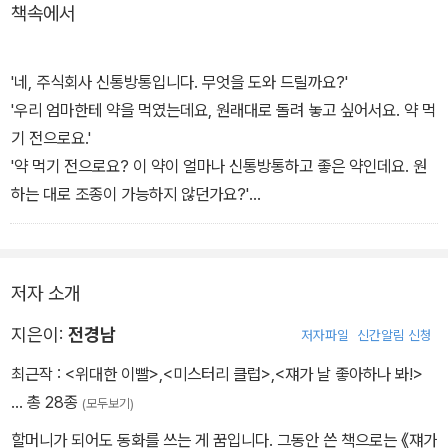
책속에서
'네, 주식회사 신통방통입니다. 무엇을 도와 드릴까요?'
'우리 엄마한테 약을 먹였는데요, 원래대로 돌려 놓고 싶어서요. 약 먹
기 전으로요.'
'약 먹기 전으로요? 이 약이 얼마나 신통방통하고 좋은 약인데요. 원
하는 대로 조종이 가능하지 않던가요?'
'맞아요. 그런데요, 그런 거 다 필요 없어요. 그저, 원래대로요. 네?'
- 본문 p.117 '신통방통 왕집중' 중에서
저자 소개
지은이:
전경남
저자파일
신간알림 신청
최근작 :
<위대한 이빨>
,
<미스터리 클럽>
,
<쟤가 날 좋아하나 봐!>
… 총 28종
(모두보기)
할머니가 되어도 동화를 쓰는 게 꿈입니다. 그동안 쓴 책으로는 《쟤가