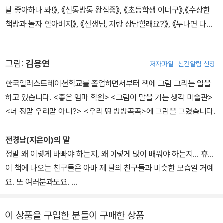
날 좋아하나 봐!》, 《신통방통 왕집중》, 《초등학생 이너구》,《수상한
책방과 놀자 할아버지》, 《선생님, 저랑 상담할래요?》, 《누나면 다
야?》 등이 있습니다.
그림:
김용연
저자파일
신간알림 신청
한국일러스트레이션학교를 졸업하면서부터 책에 그림 그리는 일을
하고 있습니다. <좋은 엄마 학원> <그림이 말을 거는 생각 미술관>
<너 정말 우리말 아니?> <우리 땅 방방곡곡>에 그림을 그렸습니다.
전경남(지은이)의 말
정말 왜 이렇게 바빠야 하는지, 왜 이렇게 많이 배워야 하는지... 휴...
이 책에 나오는 친구들은 아마 제 딸의 친구들과 비슷한 모습일 거예
요. 또 여러분과도요.
그렇다면 여러분도 아주아주 가끔, 약통을 바꿨던 동우처럼, 학원 빼
먹고 쥐 잡던 준환이처럼, 뒤돌아 걷던 민기처럼 해 보세요. 그러고 나
이 상품을 구입한 분들이 구매한 상품