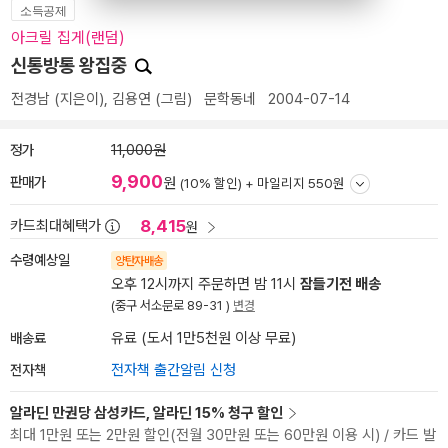
소득공제
아크릴 집게(랜덤)
신통방통 왕집중
전경남
(지은이),
김용연
(그림)
문학동네
2004-07-14
정가
11,000원
9,900
판매가
원
(10% 할인) +
마일리지 550원
8,415
카드최대혜택가
원
수령예상일
양탄자배송
오후 12시까지 주문하면 밤 11시
잠들기전 배송
(중구 서소문로 89-31 )
변경
배송료
유료 (도서 1만5천원 이상 무료)
전자책
전자책 출간알림 신청
알라딘 만권당 삼성카드, 알라딘 15% 청구 할인
최대 1만원 또는 2만원 할인(전월 30만원 또는 60만원 이용 시) / 카드 발