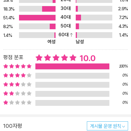
3.8%
니라 작가는 아이들이 일상 속에서 극적인 순간을 겪으며 깨닫게 되
30대
2.9%
18.3%
는 여러 감정들을 여섯 편의 이야기 안에 맛깔스럽게 담아냈다. 그래
40대
서 이 작품을 읽고 나면 즐거움뿐만 아니라 쓸쓸함이나 눈물 쏙 빼는
7.2%
51.4%
매콤한 순간도 ‘음미할 수 있는’ 것이자, 인생을 풍성하게 하는 영양분
50대
4.3%
8.2%
이 될 수 있음을 알게 된다. 평범한 하루에 뿌려진 마법 같은 특별한
60대
1.4%
1.4%
여성
남성
맛 여섯 편의 이야기들은 공통적으로 일상을 다루면서도 그 속의 특
별한 사건들을 포착하고 있다. 할아버지에게 용돈을 받기 위해 억지
10.0
평점 분포
로 닭 소리를 배우는 장면이나, 깊은 밤 숨죽여 금잉어를 낚는 장면,
하얀 설원 위에서 비밀스러운 사냥을 시작하는 장면 등은 그 감각이
100%
생생하게 와으며 흥미진진한 분위기를 연출한다. 또한 아주 오랜만에
0%
친구의 손을 슬쩍 잡는 장면이나, 나를 깔보는 줄만 알았던 친구가 사
0%
실은 내게 호감을 갖고 있다는 것을 알게 되는 장면, 외톨이 강아지와
0%
교감하며 외로움을 달래는 아이의 모습 등은 읽는 이의 마음을 찌르
0%
르하게 간질이는 감동을 준다. ■ 할아버지의 기발한 벌 피하는 방법
「그대로 멈춰라」 주봉이는 가을 소풍을 앞두고 잔뜩 들떠 있다. 뉴스
를 보던 할아버지는 가을 벌이 무섭다며 어딘가 어설픈 벌 피하는 방
100자평
게시물 운영 원칙