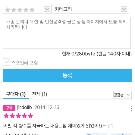
법을 알려 준다. 소풍날, 도시락을 재빨리 해치운 주봉이와 친구들은
카테고리
옆 반 아이들과 장난감 총 싸움을 벌인다. 그런데 그중 한 명이 벌에
쏘이면서 아이들의 과녁은 벌로 옮겨 간다. 재미있는 벌 쏘기 놀이에
서서히 지쳐갈 때쯤 벌들의 반격이 시작되는데……. 위기에 몰린 주봉
이는 할아버지의 말을 떠올린다. ■ 나만 보면 화내는 칠면조 이사하
던 날 「공포의 맛」 어느 날 아빠는 칠면조를 얻어 왔다. 마당 한쪽을
차지한 칠면조 부부는 어쩐지 내가 마음에 들지 않는 모양이다. 매일
현재
0
/280byte (한글 140자 이내)
칠면조와 신경전을 벌이는 데 지친 주인공은 칠면조를 학교의 빈 축
스포일러 포함
사로 데려갈 묘안을 짜낸다. 마침내 칠면조를 학교로 옮기는 날이 왔
등록
다. ■ 어미 개 진풍이가 뜨거운 바람을 내 허벅지에 내불었다 「부드
러운 입술」 다른 아이들보다 성장이 빠른 대진이는 요즘 들어 부쩍 힘
이 세지고 성격도 거칠어졌다. 수호는 자신과 친구들을 부하처럼 대
구매자 (1)
전체 (1)
하는 대진이가 부담스럽지만 오랜 친구로서 곁을 지킨다. 둘은 새끼
jindolib
2014-12-13
강아지들을 보러 등골댁 할머니네에 간다. 수호가 슈퍼에 간 사이, 택
메뉴
배를 받으러 나간 대진에게 갑자기 어미 개 진풍이가 달려드는데…….
어릴 적 향수를 자극하는 내용...참 재미있게 읽었어요~
이 사건으로 대진이와 수호의 우정은 회복의 실마리를 찾는다. ■ 깊