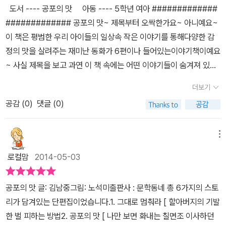
읽으면서 아이의 마음을 솔직하게 들여다 볼 수 있었어요. 명랑하게
도서 ---- 공포의 맛 아동 ---- 5학년 여아 #############
그대로 멈춰라.' - 본문 32쪽 여섯 편의 짧은 동화를 만나면서 유쾌함
해'가 생각이 났다. 어릴 때 키우던 닭을 집에서 잡았을 때 동생이 엉
잘 노는 아이라도 마음속으로는 근심 걱정이 자리잡을 수 있다는 것
############# 공포의 맛~ 제목부터 오싹한가요~ 아니예요~
만 있는 것은 아닙니다. 친구에게 마음을 열어가는 대진. 거친 친구때
엉 울었는데, 밥상에 올라온 닭볶음탕이 정말 맛있어서 동생이 밥을
도 알게 되었고요. 여섯 편의 이야기가 잘 어우러져 아이들의 목소리
이 책은 평범한 우리 아이들의 일상속 작은 이야기를 통해다양한 감
문에 힘들어하기 보다는 그 친구를 보듬어 주는 수호. 서툴지만 서로
엄청 맛있게 먹었다는 친구의 이야기도 생각이 났다. 이 책의 제목이
를 잘 드러내고 있어요.
정의 맛을 살려주는 재미난 동화가 6편이나 들어있는이야기책이예요
친구가 되어가는 수현이와 유민이. 외로운 은솔이와 동네 사람들에게
기도 한 '공포의 맛'이란 어떤 맛일까? 영화 'P짱은 내 친구'도 살짝 떠
~ 사실 제목을 보고 과연 이 책 속에는 어떤 이야기들이 숨겨져 있을
미움을 받으며 쫓기게 되는 호랭이와의 특별한 인연 등 우리들은 다
오르는 그런 내용이었다. 그런데, 칠면조 백숙의 맛이란 어떤 맛일
지사뭇 호기심을 자극하게 될텐데요~막상 읽어보니 우리 아이들의
양한 빛깔을 가진 마음들을 만납니다. 평범하지만 특별함을 선물하는
꼬? <부드러운 입술>을 읽으면서나도 개한테 물려 봤었는데...난 아
더보기
마음속을 고스란히 여과없이들여다 볼 수 있게 해주는 잔잔하고, 때
아이들의 이야기를 만나면서 우리들도 그 이야기에 스며듭니다.
무 잘못도 안 했는데... 녀석도 그 때 새끼를 갓 낳았었지! 하는 생각이
공감 (
0
)
댓글 (0)
론 웃음이 나오기도 하는그런 이야기들이 가득하더라구요~​유년시절
들었다. 대진이랑 수호랑 상철이가 친하게 지내게 될 것 같아 기분이
에 모두 한번쯤은 겪어볼 만한 이야기~어른들의 옛 추억이나 향수를
좋다. 그런데, 개에게 물리면 개의 꼬리털을 잘라 태워 상처에 바르면
자극할 만한 소재도 가득해엄마나 아빠가 함께 읽어봐도 좋을 책이기
메뉴
된다니...이 책에는 참으로 다양한 민간요법(?)이 등장한다. <하늘을
도 해요~​이 책에는 6가지 각기 다른 주제를 담은 이야기가 들어있어
나는 금붕어>에서 남의 집 연못에 있는 금붕어와 잉어를 낚는 대담한
로컬맘
2014-05-03
요~그대로 멈춰라 / 공포의 맛 / 부드러운 입술 /하늘을 나는 금붕어
꼬마 녀석을 만난다. 금붕어를 얻고서는 비밀을 지키겠다던 친구는
/ 토끼 잡을 간단다 / 큰 산에는 호랭이가 산다​이렇게 6편 그리고 작
더 많은 친구에게 이 사실을 알리고, 아이들은 너도나도 금붕어를 잡
공포의 맛 글: 김남중그림: 노석미출판사 : 문학동네 총 6가지의 스토
가의 말이 수록되어 있어요~​이야기는 초등 고학년 정도 되는 아이들
아 달라고 유민이에게 말한다. 엄마에게 사실을 고백한 유민이, 옆집
리가 담겨있는 단편집이었습니다.1. 그대로 멈춰라 [ 할아버지의 기발
의 이야기로약간의 성장동화와 같은 느낌이 다분해요~특히 특별한
에 가서 직접 사과를 하러 가라는 아빠. 하지만 일은 의외로 잘 풀린
한 벌 피하는 방법2. 공포의 맛 [ 나만 보면 화내는 칠면조 이사하던
건 이 6편의 이야기에 모두 동물이 등장한다는 거예요~​내가 좋아하
다. 다행^^ <토끼 잡으러 간단다>, <큰 산에는 호랭이가 산다>를 읽