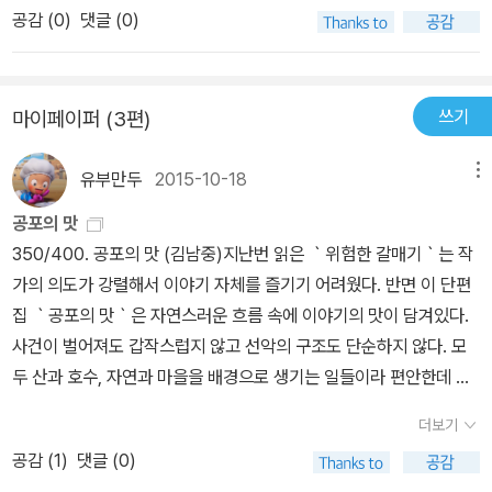
집이라는 걸 알게되고,더욱 새 친구와 돈독한 우정을 나눌 수 있었다
공감 (
0
)
댓글 (0)
면에서는 두근거림과 무서움을 느끼도하얀 설원 위에서 비밀스러운
는 이야기도재미있었어요~​눈오는 겨울.. 참새잡이를 시작으로 사촌
사냥을 시작하는 장면에서는 숨겨져 있던 내면의 성격이나타나고 넓
형들과 집을 나섰지만토끼, 고라니, 멧돼지까지 만나게 되며 공포에
은 초원 에서의 자유도 잠시나마 느낄수 있었습니다아주 오랜만에 친
떨어야 했던순간들...​토끼총이 불법이라는 걸 알고 숨죽여 할머니 댁
쓰기
마이페이퍼 (3편)
구의 손을 슬쩍 잡는 장면에서는 친구의 마음을 확인하면서 웃는 미
으로 돌아오는아이의 순진한 마음을 들여다 보는 이야기~​마지막으
소에서 나를 깔보는 줄만 알았던 친구가 사실은 내게 호감을 갖고 있
로 집에서 도망친 강아지를 잡으려는 할머니와그 강아지를 불쌍하게
유부만두
2015-10-18
메뉴
다는 것을 알게 되는 장면에서는 뭉클함이 느껴집니다아이들이 맘껏
여긴 아이의 순진한 마음이 느껴지는큰 산에는 호랭이가 산다까지의
뛰어놀고 놀 수 있는 공간이 있었던 시골이야기라서 더 마음속에 새
공포의 맛
에피소드가정말 잔잔하게 펼쳐져 때론 유쾌하고, 따듯하게~ 혹은 쓸
겨지고 느껴집니다.겨울에 무얼하며 놀았는지 궁금 했는데 토끼 잡으
350/400. 공포의 맛 (김남중)지난번 읽은 ｀위험한 갈매기｀는 작
쓸하고, 매콤하게 느껴지는 아이들의 경험담이 색다른 묘미를 주고
러 간단다를 통해서아이들이 산과 들에서 어떻게 재밌는 놀이를 하며
가의 의도가 강렬해서 이야기 자체를 즐기기 어려웠다. 반면 이 단편
있어요~​하나의 이야기가 아닌 여러 이야기를 이 책 한권을 통해맛볼
놀았고,편식을 하지 않고 아무거나 맛있게 먹을 수 있었는지 이유도
집 ｀공포의 맛｀은 자연스러운 흐름 속에 이야기의 맛이 담겨있다.
수 있어 더더욱 매력있는 책이 아이었나 싶네요~​순수한 우리 아이들
알게 되었고아이들의 마음속의 여러 가지 기분을 공포의 맛이라는 제
사건이 벌어져도 갑작스럽지 않고 선악의 구조도 단순하지 않다. 모
의 성장기 이야기를 통해아이들의 마음에도 뭔가 순수함과 ​따스함을
목을 통해서씁쓸하고 유쾌한 이야기는 물론 따뜻하고 쓸쓸한 이야기
두 산과 호수, 자연과 마을을 배경으로 생기는 일들이라 편안한데 이
느끼며여유있는 책 읽기 시간을 가져본것 같아요~​아이가 이 책은 뭔
로 많은 생각을 하게 해주는이야기도 있습니다.너른 자연을 배경으로
야기는 긴장감 없이 읽히지 않는다는 게 매력적. 별일 없이 결말나더
가 잔잔하고, 무심한듯 하면서도유머코드가 있어 한 번씩 웃게 된다
더보기
누구와도 무엇과도 친구가 될 수 있고, 몸의 움직임과 놀이의 재미가
라도 허무하지 않고 세련된 작가의 솜씨를 확인하게된다. 표지 그림
고 말하더라구요~​갑자기 책 읽다가 빵빵~ 터지곤 했거든요~ㅎㅎㅎ​
살아 있는 곳이며, 친구와의 우정이 회복되는 공간이기도 하고일상
공감 (
1
)
댓글 (0)
속 동물이 토끼란 걸 알고 살짝 웃었지만. 멋진 동화집이다.
다른 친구들의 이야기를 통해 또 다른 자극제가 되어더 멋지게 성장
생활속에서 극적인 순간을 겪으며 깨닫게 되는 여러 감정들을 여섯