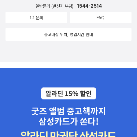
푸른길 조성이 결정된 후, 시민들은 그 책임을 다하기 위해 설계, 조
1544-2514
일반문의 (발신자 부담)
성, 관리 등 다양한 활동이 펼쳐졌다. '어떤 나무를 심을 것인가? 어디
1:1 문의
FAQ
에 광장을 만들 것인가? 산책로는 어떤 재질로 만들 것인가?'등을 토
론하면서 구간별로 연차적으로 조성되었다. '푸른길 100만그루 헌수
중고매장 위치, 영업시간 안내
운동'으로 4억 5천여 만원의 시민 헌수 기금이 모아졌고, 시민이 직
접 내 나무 한그루를 가족과 친구, 연인들과 함께 심었다. 시민참여 구
간을 설정하여 시민의 기금으로 공사를 발주하여 '참여의 숲'을 완성
하였으며, 2013년엔 나무에 번호표를 부착하고 수종, 직경, 높이 등
나무의 상태를 일일히 점검하여 자료도 정리하여 지속적으로 관리한
다. 89년 2월 광주로 이사와 26년째 살면서 푸른길 지킴이로 활동하
게 될 줄은 상상도 못했었다. 2012년 가을 푸른길을 답사하고 공부하
면서 푸른길 해설사로 참여하여푸른길콘텐츠 개발 차원에서 푸른길
과 역사, 문화, 문학, 명소, 풀꽃나무 등 관심분야를 나누며 문학을 맡
았다. 우선은 <기찻길 옆 동네>를 염두에 두고서. 김남중 작가의
작품들~