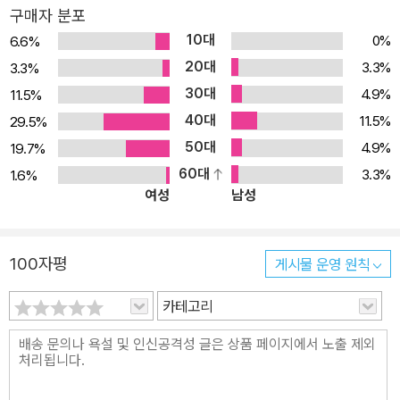
가대표를 꿈꿨으나 부상으로 운동을 그만두고 전학 온 상호에게, 이
구매자 분포
원재 작가는 짧지만 힘이 센 한마디를 건넨다. 그 어떤 말보다 진심이
10대
0%
6.6%
담긴 다정한 한마디다. 선생님은, 네가 잘됐으면 좋겠어. 힘이 센 만큼
20대
3.3%
3.3%
조금 더 여유 있고 너그러운 사람이었으면 좋겠다. 내가 지금까지 봐
30대
4.9%
11.5%
온 너는 그런 사람이라고 믿어. 진짜 센 사람은 자기를 있는 그대로 인
40대
11.5%
29.5%
정할 수 있는 사람이니까. -91쪽 다정함이 삶의 태도가 되기까지, 이
50대
4.9%
19.7%
원재 작가는 결코 쉽지 않았던 과거를 돌아보며 지금의 자신을 만든
60대
3.3%
1.6%
강렬한 기억을 떠올린다. 수능을 잘 보고 대학 입학만 기다리던 어느
여성
남성
날 집안이 망하고, 부모님은 사라지고, 어쩔 수 없이 대학을 포기하고
돈을 벌어야겠다고 결심했던 시절, 그때 담임선생님은 끝까지 자신을
포기하지 않고 국어교육과 입학 원서를 건네고, 4년 동안 전공책값을
100자평
게시물 운영 원칙
보내 주셨다. 꺾일 것 같을 때 기적처럼 자신을 받쳐 주는 존재가 있다
카테고리
는 걸 삶의 경험으로 확인한 것이다. 우연히 내가 모는 배에 올라탄 그
들에게도 위급 상황에서 어떻게 해야 할지 물어볼 수 있는, 혹은 진짜
도움을 요청할 수 있는 인생의 선배 하나쯤 있어야 하지 않을까. -141
쪽 어떻게 보면 학교는 시험을 보고 등급으로 학생들을 나누는, 경쟁