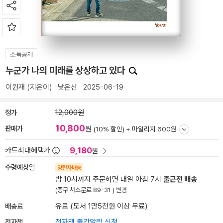
소득공제
누군가 나의 미래를 상상하고 있다
이원재
(지은이)
낮은산
2025-06-19
정가
12,000원
10,800
판매가
원
(10% 할인) +
마일리지 600원
9,180
카드최대혜택가
원
수령예상일
양탄자배송
밤 10시까지 주문하면 내일 아침 7시
출근전 배송
(중구 서소문로 89-31 )
변경
배송료
유료 (도서 1만5천원 이상 무료)
전자책
전자책 출간알림 신청