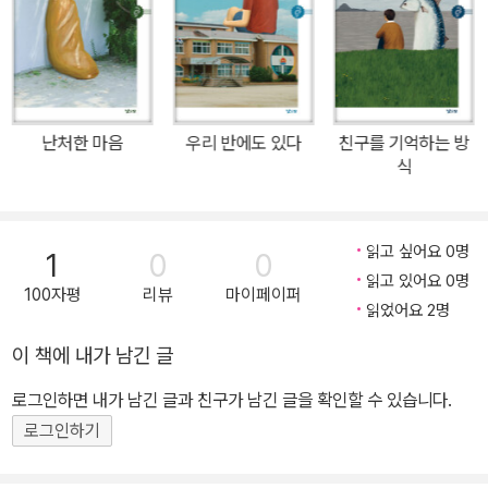
다고 말해 주는 유쾌하고 다정한 친구이자 어른으로 학생들 곁에 있
고 싶다는 이원재 작가가 지금의 모습이 되기까지, 교사와 학생이 학
교에서 만나 서로가 서로에게 배우는 시간들에 대한 이야기다. 이제
는 저게 인간이 될까 싶었던 나의 첫 제자들이 지금의 내가 될 수 있게
거꾸로 나를 잘 키웠다고 인정하지 않을 도리가 없다. - 151쪽 네가
난처한 마음
우리 반에도 있다
친구를 기억하는 방
잘됐으면 좋겠어 아침 등굣길, 힘없이 걸어오는 학생들을 보고 먼저
식
반갑게 이름을 불러 주며 인사를 건네는 일, 급식 메뉴만 보고 맛이 없
을 것 같다고 생각해 안 먹는 아이들이 뭐라도 좀 먹기를 바라는 마음
읽고 싶어요 0명
에서 급식 먹방을 찍어 올리는 일, 아이들이 서로 얼굴을 마주 보고 웃
1
0
0
읽고 있어요 0명
으며 간식을 먹을 수 있게 준비하는 일. 이원재 작가는 학교라는 울타
100자평
리뷰
마이페이퍼
읽었어요 2명
리 안에서 모두가 편안함과 안전함을 느꼈으면 하는 마음으로 이 일
을 수 년째 해 오고 있다. 한 명의 교사가 시작한 다정한 말과 행동은
이 책에 내가 남긴 글
돌고 돌아 모두에게 퍼져 나간다. 문학 시험을 망치고 울고 있는 민호
로그인하면 내가 남긴 글과 친구가 남긴 글을 확인할 수 있습니다.
를 보며, 좋아하던 남자 친구와 헤어져서 슬픈 성경이 사연을 듣고, 부
로그인하기
모님의 이혼으로 힘든 시간을 보내는 여름이가 쓴 글을 읽고, 가정폭
력과 아동학대를 당하고 힘겹게 살아가는 새인이를 보며, 레슬링 국