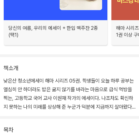
당신의 여름, 우리의 에세이 + 한입 맥주잔 2종
해마 시리즈
(택1)
1권 이상 구
책소개
낮은산 청소년에세이 해마 시리즈 05권. 학생들이 오늘 하루 공부는
열심히 안 하더라도 밥은 굶지 않기를 바라는 마음으로 급식 먹방을
찍는, 고등학교 국어 교사 이원재 작가의 에세이다. 나조차도 확신하
지 못하는 나의 미래를 상상해 준 누군가 덕분에 지금까지 살아왔다
고 믿는 작가는 저마다의 삶을 힘겹게 살아내고 있을 청소년 한 사람
한 사람을 들여다보고 다정한 말을 건넨다.
목차