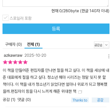
으로 가득한 차가운 공간일수도 있다. 그러나 이원재 작가는 학교가
사람이 사람을 만나는 소중한 공간이라는 것을 보여 준다. 학교에서
현재
0
/280byte (한글 140자 이내)
학생은 선생님을 만나고, 선생님은 학생을 만난다. 이 만남이 누군가
스포일러 포함
에게는 일생을 바꾸는 운명적인 만남이 되기도 한다. 우연히 만난 인
등록
연을 함부로 하지 않기를, 서로에게 다정한 말 한마디를 건넬 수 있기
를, 서로가 서로에게 배우는 시간을 소중히 여길 수 있기를 바라는 마
구매자 (0)
전체 (1)
음으로 이원재 작가는 오늘도 아침에 먼저 학생들에게 인사를 건넨
다. 해마 시리즈 소개 청소년에게도 에세이 읽는 기쁨을! 온갖 사연과
azkawraw
2025-10-20
메뉴
인생을 책으로 만날 수 있는 에세이 범람 시대다. 하지만 청소년의 현
실과는 다소 거리가 있어서일까. 에세이는 주로 성인 독자들의 전유
이 책을 만들어준 편집자를 만나면 절을 하고 싶다. 이 책을 세상에 내
물로 여겨져 왔다. ‘이건 딱 내 얘기네!’ 공감할 수 있는 이야기, 혹은
준 대표에게 절을 하고 싶다. 청소년 해마 시리즈는 정말 잊지 못 할
나와는 다른 경험을 한 사람의 이야기를 접할 기회를 청소년 독자에
책이다. 이 책을 내가 청소년기 읽었다면 얼마나 위로가 되고 행복했
게도 만들어 주어야 하지 않을까. 청소년 에세이를 기획하게 된 배경
을까.편집자의 힘을 다시 느끼게 해준 위대한 책
이다. 울고 웃고 만나고 헤어지고 몰두하고 외면하고 좋아하고 싫어
공감 (
1
)
댓글 (0)
했던 시간들이 차곡차곡 쌓여 지금의 내가 되었다. 그러니 우리는 기
억의 총합이기도 하다. 기억은 우리 각각을 독특한 존재로 만들어 주