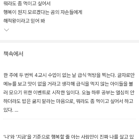
이원재 작가는 학교가 사람이 사람을 만나는 소중한 공간이라는 것
뭐라도 좀 먹이고 싶어서
을, 그곳에서 서로가 서로에게 배우며 함께하고 있다는 것을 보여 준
행복이 뭔지 모르겠다는 곰의 자손들에게
다. 괜찮다고, 너를 믿는다고 말해 주는 선생님과 선생님 말에 스스로
해적왕이라고 믿어 봐
삶의 방향을 바꿔 가는 학생들의 가슴 뭉클한 이야기에서 오늘날 학
교가 어떤 곳이어야 하는지 생각해 보게 한다.
책속에서
한 주에 두 번씩 4교시 수업이 없는 날 급식 먹방을 찍는다. 글자로만
메뉴를 보고 맛이 없을 거라고 생각해 급식을 먹지 않는 아이들을 불
러 모으기 위한 이벤트로 시작한 일이다. 오늘 하루 공부는 열심히 안
하더라도 밥은 굶지 말라는 마음으로, 뭐라도 좀 먹이고 싶어서 하고
있다.
- <뭐라도 좀 먹이고 싶어서>
‘나’와 ‘지금’을 기준으로 행복할 줄 아는 사람만이 진짜 나를 살고 있