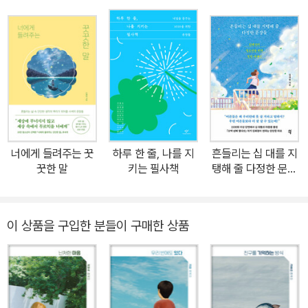
한 사람 한 사람을 들여다보고 다정한 말을 건넨다. 이원재 작가는 학
교가 사람이 사람을 만나는 소중한 공간이라는 것을, 그곳에서 서로
가 서로에게 배우며 함께하고 있다는 것을 보여 준다. 괜찮다고, 너를
믿는다고 말해 주는 선생님과 선생님 말에 스스로 삶의 방향을 바꿔
가는 학생들의 가슴 뭉클한 이야기에서 오늘날 학교가 어떤 곳이어야
하는지 생각해 보게 한다. 오늘 하루 공부는 열심히 안 하더라도 밥은
굶지 말라는 마음으로 아침에 일어나 교복을 입고 학교에 간다. 누군
가에게 당연하게 여겨지는 이 일이 누군가에게는 너무나 힘든 일이
너에게 들려주는 꿋
하루 한 줄, 나를 지
흔들리는 십 대를 지
다. 학교 입구에만 들어서도 숨이 막히고, 수업 시간은 졸리기만 하고,
꿋한 말
키는 필사책
탱해 줄 다정한 문장
급식도 맛이 없는 것 같고, 친구들과 사이좋게 지내는 것도 어렵다. 똑
들
같은 교복을 입고 같은 자리에 앉아 있다고 다 똑같은 건 아니다. 국어
교사이자 학교폭력을 담당하는 학생부장인 이원재 작가는 교칙을 기
이 상품을 구입한 분들이 구매한 상품
준으로, 하나의 잣대로 아이들을 판단하기 전에 아이들이 어떤 이야
기를 가지고 있는지 궁금해한다. 그리하여 한 덩어리로 뭉쳐 있는 ‘학
생’ 집단이 아니라 저마다의 삶을 힘겹게 살아내고 있을 청소년 한 사
람 한 사람을 들여다보고 다정한 말을 건넨다. 어떠한 순간에도 괜찮