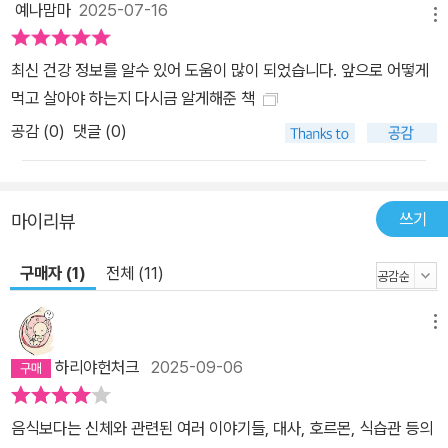
예나맘마
2025-07-16
영하고 있어서 현대를 살아가는 사람들이 먹지 않기란 어려운 일이라
메뉴
고 저자는 말한다. 하지만 이러한 발달은 비만뿐만 아니라 주의력 결
핍장애, 과잉행동, 자폐증, 알츠하이머병 같은 신경계 질환을 포함해
최신 건강 정보를 알수 있어 도움이 많이 되었습니다. 앞으로 어떻게
지난 30~40년 동안 널리 퍼진 수많은 질환과 연관되어 왔다. 이 책
먹고 살아야 하는지 다시금 알게해준 책
은 단순히 음식의 효과를 이야기하기보다는 음식이라는 인류 문명의
공감 (
0
)
댓글 (0)
중요한 일부가 어떻게 형성되어 왔는지, 그것이 우리 일상에 미치는
영향을 대사학적 지식을 기반으로 하여, 의사의 관점으로 풀어내고
있다. 건강하게 먹는 것이 결국 행복한 삶을 만든다 20년 경력의 의
쓰기
마이리뷰
사이자 ‘식욕 과학 전문가’가 말하는 어떻게 먹을 것인가 “맛있게 먹
으면 0칼로리” 맛있는 음식과 건강한 식단 사이에서 갈등하는 현대
구매자 (1)
전체 (11)
인들이 주문처럼 외우는 말이다. 맛있는 음식을 포기할 수 없지만 몸
에 좋은 음식도 제대로 알고 섭취하고 싶다. 이 책은 우리를 파괴하는
메뉴
음식과 살리는 음식, 그리고 그 음식을 연료로 굴러가는 우리 몸에 대
하리야헌처크
2025-09-06
한 이야기다. 맛있고 중독성 있는 식품이 우리 몸을 어떻게 파괴하는
지, 반대로 어떤 음식이 우리 몸을 살리도록 고안되었는지를 과학적
음식보다는 신체와 관련된 여러 이야기들, 대사, 호르몬, 식습관 등의
인 지식을 바탕으로 쉽고 구체적으로 알려준다. 오랫동안 건강하게