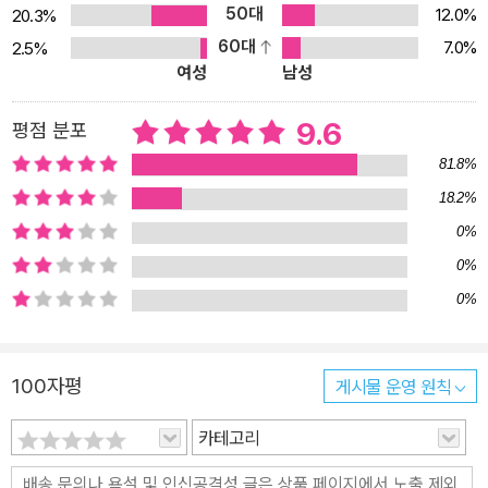
책을 충실하면서도 친절하게 설명하고 있다. 영국 베스트셀러이자 한
50대
12.0%
20.3%
국 독자들에게도 스테디셀러로 알려진 전작 『식욕의 과학』을 통해
60대
7.0%
2.5%
여성
남성
‘식욕 과학 전문가’로 불리는 앤드루 젠킨슨은 지난 20년 동안 3000
명이 넘는 환자들을 돌보며 비만 연구를 해왔다. 전작이 음식을 먹는
9.6
평점 분포
‘몸의 과학’을 집중적으로 탐구했다면 이번 책 『음식은 어떻게 우리
몸을 바꾸는가』에서는 음식과 우리 몸, 뇌가 어떻게 연관되어 작동하
81.8%
는지, 그러한 변화들이 사람들의 습관과 일상에 어떤 영향을 미치는
18.2%
지, 그리고 식품 마케팅, 가공식품의 해로운 영향으로부터 어떻게 우
0%
리 몸을 보호할지 구체적이고 실천 가능한 방법을 제시한다. 대사 작
0%
용과 관련된 최신 과학을 토대로 뇌, 몸, 그리고 다양한 음식 문화에
0%
대한 지식을 넘나들며 지속가능한 건강에 대해 이야기한다. 기초대사
율, 혈당, 렙틴 호르몬, 도파민, 가공식품, 체중감량제… 살면서 한번
쯤은 제대로 알아야 할 몸과 음식에 대한 모든 것 이 책은 크게 세 개
100자평
게시물 운영 원칙
의 부로 이루어져 있는데, 1부는 몸, 2부는 뇌, 3부는 균형이다. 1부에
카테고리
서는 우리가 먹는 음식들이 어떻게 몸에 흡수되는지, 2부에서는 뇌가
음식을 어떻게 받아들이는지를 다루고 있다. 이 장들에서는 대사율과