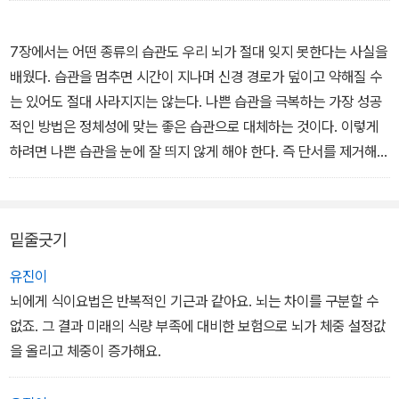
가장 좋을까?
- <6장 운동에 대하여> 중에서
7장에서는 어떤 종류의 습관도 우리 뇌가 절대 잊지 못한다는 사실을
배웠다. 습관을 멈추면 시간이 지나며 신경 경로가 덮이고 약해질 수
는 있어도 절대 사라지지는 않는다. 나쁜 습관을 극복하는 가장 성공
적인 방법은 정체성에 맞는 좋은 습관으로 대체하는 것이다. 이렇게
하려면 나쁜 습관을 눈에 잘 띄지 않게 해야 한다. 즉 단서를 제거해서
보상을 얻기 더 어렵게 만들어야 한다. 퇴근길에 패스트푸드 먹는 습
관을 멈추려면 나쁜 습관에 유혹되지 않도록 집에 가는 경로를 바꿀
수도 있다. 아니면 퇴근하기 30분 전에 건강한 간식을 먹으면 퇴근길
밑줄긋기
시점에 찾아오는 허기를 누그러뜨릴 수 있을 것이다. 만약 나쁜 습관
이 저녁에 넷플릭스를 보느라 너무 많은 시간을 허비하는 행동이고
유진이
이것을 촉발하는 방아쇠가 퇴근하고 집에 와서 곧바로 텔레비전을 켜
뇌에게 식이요법은 반복적인 기근과 같아요. 뇌는 차이를 구분할 수
는 것이라면, 물리적으로 행동을 실행하기 어렵게 만들 수 있다.
없죠. 그 결과 미래의 식량 부족에 대비한 보험으로 뇌가 체중 설정값
- <9장 변화와 조절> 중에서
을 올리고 체중이 증가해요.