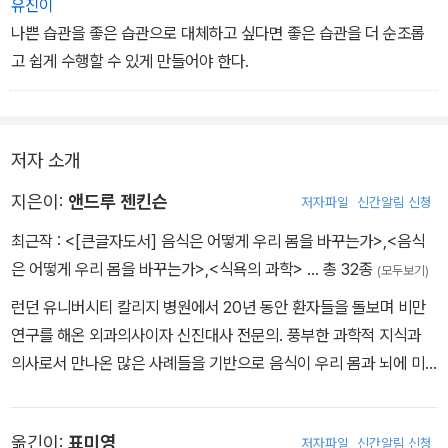
유진이
나쁜 습관을 좋은 습관으로 대체하고 싶다면 좋은 습관을 더 순조롭
고 쉽게 수행할 수 있게 만들어야 한다.
저자 소개
지은이:
앤드루 젠킨슨
저자파일
신간알림 신청
최근작 :
<[큰글자도서] 음식은 어떻게 우리 몸을 바꾸는가>
,
<음식
은 어떻게 우리 몸을 바꾸는가>
,
<식욕의 과학>
… 총 32종
(모두보기)
런던 유니버시티 칼리지 병원에서 20년 동안 환자들을 돌보며 비만
연구를 해온 외과의사이자 신진대사 전문의. 풍부한 과학적 지식과
의사로서 만나온 많은 사례들을 기반으로 음식이 우리 몸과 뇌에 미
치는 영향, 오랫동안 잘 먹고 건강할 수 있는 방법을 대중들에게 전하
고 있다. 이 책은 우리 몸을 파괴하는 음식과 살리는 음식, 그리고 그
옮긴이:
표미영
저자파일
신간알림 신청
음식을 연료로 굴러가는 우리 몸에 대한 이야기다. 전작인 『식욕의 과