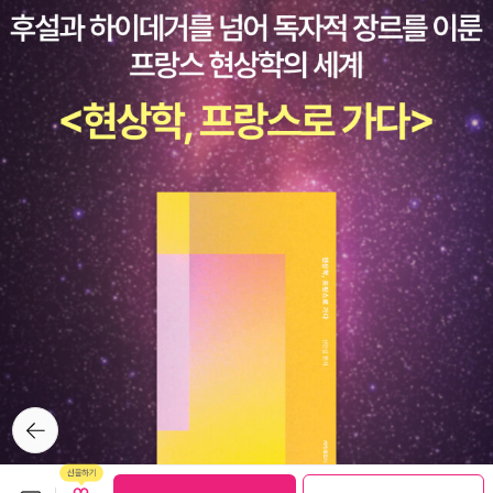
뒤로가
기
보관함담기
선물하기