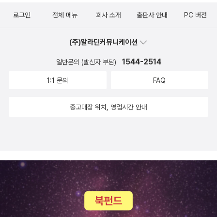
로그인
전체 메뉴
회사 소개
출판사 안내
PC 버전
(주)알라딘커뮤니케이션
1544-2514
일반문의 (발신자 부담)
1:1 문의
FAQ
중고매장 위치, 영업시간 안내