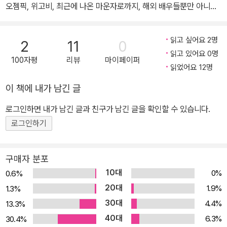
오젬픽, 위고비, 최근에 나온 마운자로까지, 해외 배우들뿐만 아니라
우리나라 연예인들도 복용하고 있다고 방송에서 이야기하는 것을 심
심치 않게 볼 수 있다. 당뇨를 치료하는 데 사용되었던 ‘약’이기 때문
읽고 싶어요 2명
2
11
0
에 건강에 문제가 없을 것이라는 인식과 이처럼 강력한 효과를 지닌
읽고 있어요 0명
100자평
리뷰
마이페이퍼
호르몬 조절제가 과연 아무 문제가 없을까, 하는 의심들이 오고간다.
읽었어요 12명
체중감량제는 어떤 원리로 작용하는 것일까? 그리고 그 효과는 언제
이 책에 내가 남긴 글
까지 유효할까? 신간 『음식은 어떻게 우리 몸을 바꾸는가』의 저자이
자 신진대사 전문가인 앤드루 젠킨슨은 몸과 음식의 과학을 다루는
로그인하면 내가 남긴 글과 친구가 남긴 글을 확인할 수 있습니다.
이 책에서 말하길, 이 기적의 체중 감량 주사를 들여다보면 사실 처음
로그인하기
등장했을 때만큼 그렇게 기적이 아니라고 한다. 체중감량제를 복용한
다고 해도 해결되지 않은 문제들은 남아 있으며 결국 건강한 몸과 음
구매자 분포
식의 관계는 제대로 된 인식과 의지로 해결할 수밖에 없다고 말한다.
10대
0%
0.6%
너무 원론적인 이야기처럼 느껴질 수도 있지만 이 책에서 다루는 몸
20대
1.9%
1.3%
과 음식에 대한 과학 이야기는 건강에 관심 있는 사람이라면 일상에
30대
4.4%
13.3%
서도 적용할 수 있는 흥미로운 지식들이다. 오랫동안 잘 먹고 건강할
40대
수 있는 방법을 궁금해 하는 사람들을 위한 폭넓은 과학 지식과 해결
6.3%
30.4%