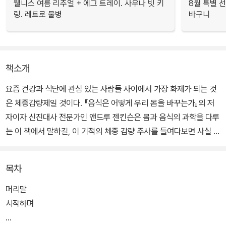
웰니스 여름 리추얼 + 에그 트레이. 사우나 빗 키
8월 특별 선
링. 레트로 물병
바구니
책소개
요즘 건강과 식단에 관심 있는 사람들 사이에서 가장 화제가 되는 것
은 체중감량제일 것이다. 『음식은 어떻게 우리 몸을 바꾸는가』의 저
자이자 신진대사 전문가인 앤드루 젠킨슨은 몸과 음식의 과학을 다루
는 이 책에서 말하길, 이 기적의 체중 감량 주사를 들여다보면 사실 처
음 등장했을 때만큼 그렇게 기적이 아니라고 한다. 체중감량제를 복
용한다고 해도 해결되지 않은 문제들은 남아 있으며 결국 건강한 몸
목차
과 음식의 관계는 제대로 된 인식과 의지로 해결할 수밖에 없다고 말
한다.
머리말
시작하며
너무 원론적인 이야기처럼 느껴질 수도 있지만 이 책에서 다루는 몸