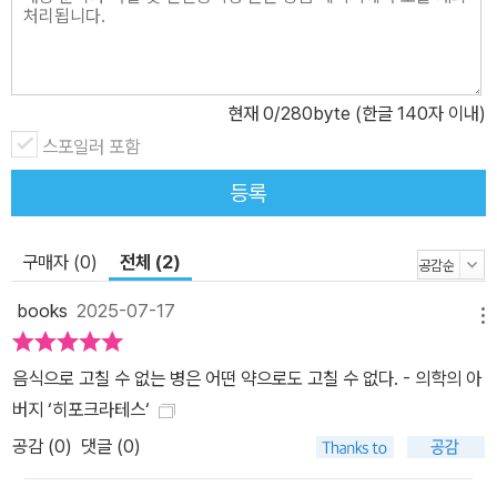
혈당, 호르몬, 가공식품과 체중감량제에 이르기까지 몸과 뇌의 작동
방식에 대한 전반적인 지식들을 망라하고 있다. 그리고 3부에서는 현
대 사회를 살아가면서 맛있는 음식을 먹는 것과 건강한 삶의 균형을
어떻게 맞춰나갈지에 대한 현실적인 대안을 제시한다. 그 방식은 실
현재
0
/280byte (한글 140자 이내)
질적인 습관을 만들기 위한 원리와 식단 계획의 방법, 전 세계 건강한
스포일러 포함
식단의 레시피를 전하는 것까지 다양하고 실용적이기까지 하다. 또한
등록
이 책에서는 현대 사회에서 음식에 대한 이야기를 큰 비중을 두고 다
루고 있는 만큼, 단순히 음식과 몸의 과학을 이야기하는 것에서 나아
가 식문화라는 거대한 문명의 흐름을 읽을 수 있게 한다. 지금 건강을
구매자 (0)
전체 (2)
주제로 할 때 가장 큰 논란이 되고 있는 초가공 식품도 들여다보면 식
books
2025-07-17
품을 가공해온 인류 문화의 흐름선상에 있다. 자연 그대로의 음식에
메뉴
서 더 맛있고 향이 좋게, 더 오래 보관할 수 있도록 인류는 여러 방향
음식으로 고칠 수 없는 병은 어떤 약으로도 고칠 수 없다. - 의학의 아
을 모색해왔는데 우리가 잘 알고 있는 건조, 염장, 훈연에서 통조림과
버지 ‘히포크라테스‘
냉각으로 이어졌고, 지금의 산화방지제를 첨가한 초가공 식품에 이르
공감 (
0
)
댓글 (0)
게 된 것이다. 이 식품들은 보관에 용이할 뿐만 아니라 인간이 선호하
는 향과 식감, 색깔, 중추신경을 자극하는 쾌락적 맛까지 모든 것을 반