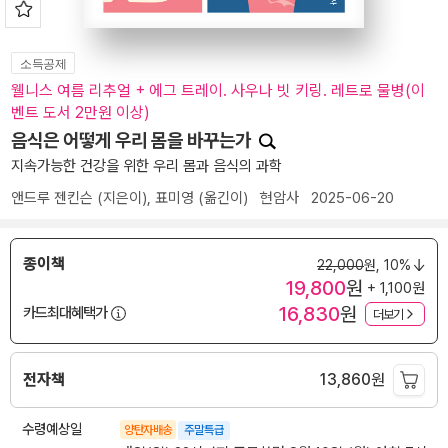
소득공제
웰니스 여름 리추얼 + 에그 트레이. 사우나 빗 키링. 레트로 물병(이
벤트 도서 2만원 이상)
음식은 어떻게 우리 몸을 바꾸는가
지속가능한 건강을 위한 우리 몸과 음식의 과학
앤드루 젠킨슨
(지은이),
표미영
(옮긴이)
현암사
2025-06-20
종이책
22,000
원,
10%
19,800
원
+ 1,100원
16,830
원
카드최대혜택가
더보기
전자책
13,860
원
수령예상일
양탄자배송
주말특급