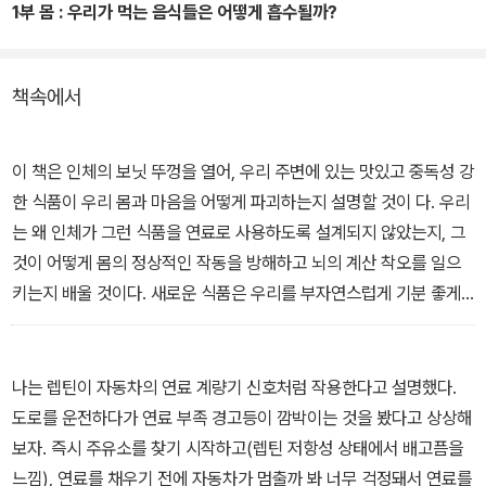
과 음식에 대한 과학 이야기는 건강에 관심 있는 사람이라면 일상에
1부 몸 : 우리가 먹는 음식들은 어떻게 흡수될까?
서도 적용할 수 있는 흥미로운 지식들이다. 오랫동안 잘 먹고 건강할
수 있는 방법을 궁금해 하는 사람들을 위한 폭넓은 과학 지식과 해결
책속에서
책을 충실하면서도 친절하게 설명하고 있다.
영국 베스트셀러이자 한국 독자들에게도 스테디셀러로 알려진 전작
이 책은 인체의 보닛 뚜껑을 열어, 우리 주변에 있는 맛있고 중독성 강
『식욕의 과학』을 통해 ‘식욕 과학 전문가’로 불리는 앤드루 젠킨슨은
한 식품이 우리 몸과 마음을 어떻게 파괴하는지 설명할 것이 다. 우리
지난 20년 동안 3000명이 넘는 환자들을 돌보며 비만 연구를 해왔
는 왜 인체가 그런 식품을 연료로 사용하도록 설계되지 않았는지, 그
다. 전작이 음식을 먹는 ‘몸의 과학’을 집중적으로 탐구했다면 이번 책
것이 어떻게 몸의 정상적인 작동을 방해하고 뇌의 계산 착오를 일으
『음식은 어떻게 우리 몸을 바꾸는가』에서는 음식과 우리 몸, 뇌가 어
키는지 배울 것이다. 새로운 식품은 우리를 부자연스럽게 기분 좋게
떻게 연관되어 작동하는지, 그러한 변화들이 사람들의 습관과 일상에
하지만 지방 형태의 비축 연료를 늘리게 하는 경우가 많고, 산화 부식
어떤 영향을 미치는지, 그리고 식품 마케팅, 가공식품의 해로운 영향
과 현대의 서구형 질병을 유발하기도 한다. 다시 말해 우리를 일찍 죽
으로부터 어떻게 우리 몸을 보호할지 구체적이고 실천 가능한 방법을
게 만든다.
나는 렙틴이 자동차의 연료 계량기 신호처럼 작용한다고 설명했다.
제시한다. 대사 작용과 관련된 최신 과학을 토대로 뇌, 몸, 그리고 다
- 머리말 중에서
도로를 운전하다가 연료 부족 경고등이 깜박이는 것을 봤다고 상상해
양한 음식 문화에 대한 지식을 넘나들며 지속가능한 건강에 대해 이
보자. 즉시 주유소를 찾기 시작하고(렙틴 저항성 상태에서 배고픔을
야기한다.
느낌), 연료를 채우기 전에 자동차가 멈출까 봐 너무 걱정돼서 연료를