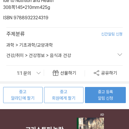
ide to Nutrition and Health
308쪽
145*210mm
425g
ISBN 9788932324319
주제분류
신간알림 신청
과학
>
기초과학/교양과학
건강/취미
>
건강정보
>
음식과 건강
선물하기
공유하기
중고
중고
중고 등록
알라딘에 팔기
회원에게 팔기
알림 신청