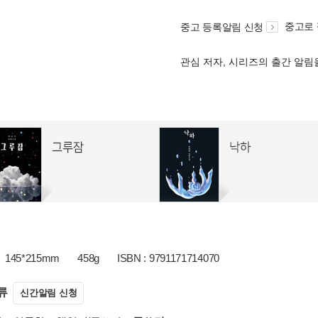
중고로
중고 등록알림 신청
관심 저자, 시리즈의 출간 알
145*215mm
458g
ISBN : 9791171714070
류
신간알림 신청