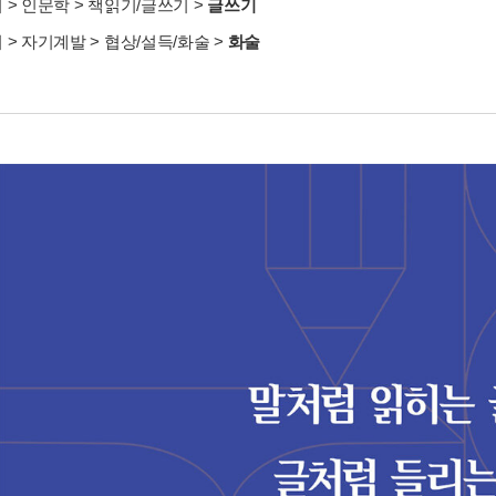
서
>
인문학
>
책읽기/글쓰기
>
글쓰기
서
>
자기계발
>
협상/설득/화술
>
화술