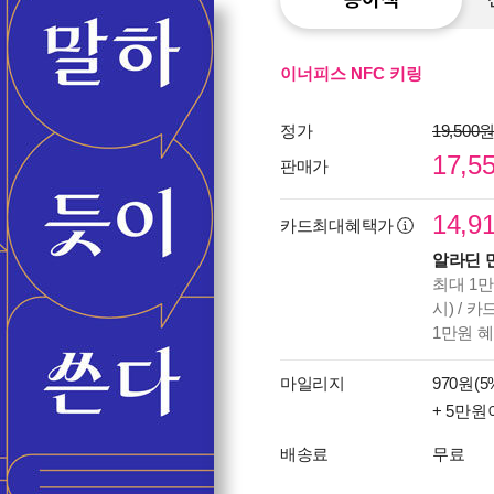
이너피스 NFC 키링
정가
19,500
17,5
판매가
14,9
카드최대혜택가
알라딘 
최대 1만
시) / 
1만원 
마일리지
970원(5
+ 5만원
배송료
무료