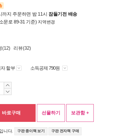
송
시까지 주문하면 밤 11시
잠들기전 배송
소문로 89-31 기준)
지역변경
(12)
리뷰(32)
자 할부
소득공제 790원
바로구매
선물하기
보관함 +
입니다.
구판 종이책 보기
구판 전자책 구매