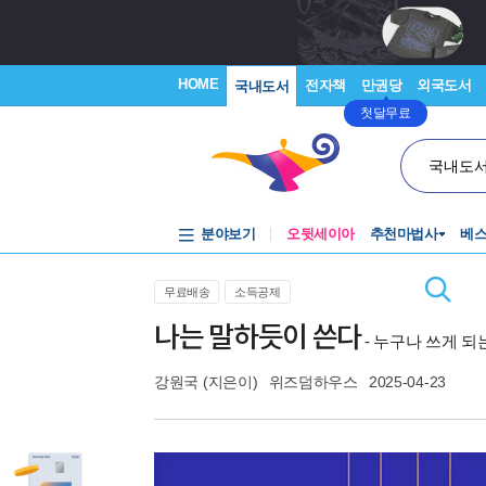
HOME
전자책
만권당
외국도서
국내도서
첫달무료
국내도
분야보기
오뒷세이아
추천마법사
베
무료배송
소득공제
나는 말하듯이 쓴다
- 누구나 쓰게 
강원국
(지은이)
위즈덤하우스
2025-04-23