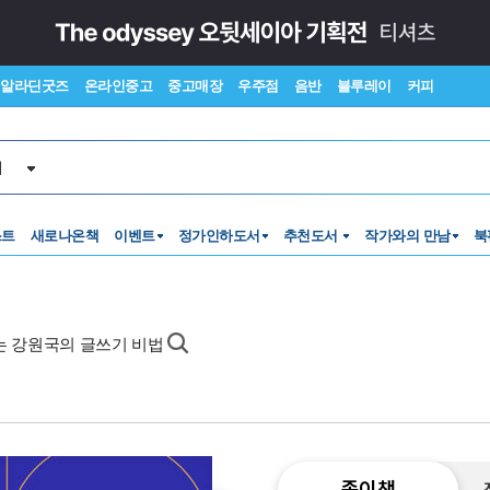
알라딘굿즈
온라인중고
중고매장
우주점
음반
블루레이
커피
서
스트
새로나온책
이벤트
정가인하도서
추천도서
작가와의 만남
북
되는 강원국의 글쓰기 비법
종이책