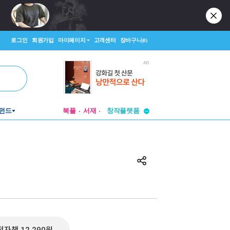
로그인
회원가입
마이페이지
고객센터
장바구니
(0)
투비컨티뉴드
펀드
북플
서재
창작플랫폼
투비컨티뉴드