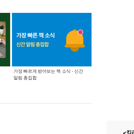
가장 빠르게 받아보는 책 소식 - 신간
경기컬처패스 1만원 
알림 총집합