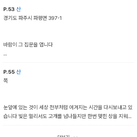
오늘은 마을까지
P.53
산
내려와주었습니다
경기도 파주시 파평면 397-1
내가 오랜 시간
돌봐야 했던 이가
바람이 그 집문을 엽니다
어느 시간에 이르러
다시
나를 돌보아줄 때도
P.55
산
바람이 그 집
쪽
이런 낯빛을
문을 닫습니다
하고 있었습니다
눈앞에 있는 것이 세상 전부처럼 여겨지는 시간을 다시보내고 있
습니다 빛은 멀리서도 고개를 넘나들지만 한번 맺힌 상을 지워내
기가 쉽지 않습니다 응시도 미루고 외면도 거두어들이면서 헤매
기만 합니다 와중 품고 있는 바람도 하나 있습니다 속절없이 맞닥