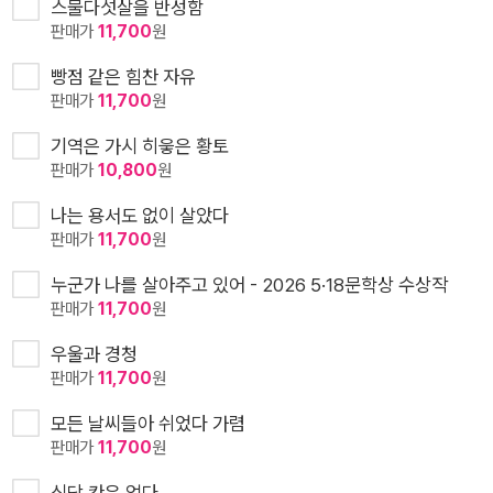
스물다섯살을 반성함
판매가
11,700
원
빵점 같은 힘찬 자유
판매가
11,700
원
기역은 가시 히읗은 황토
판매가
10,800
원
나는 용서도 없이 살았다
판매가
11,700
원
누군가 나를 살아주고 있어 - 2026 5·18문학상 수상작
판매가
11,700
원
우울과 경청
판매가
11,700
원
모든 날씨들아 쉬었다 가렴
판매가
11,700
원
식당 칸은 없다