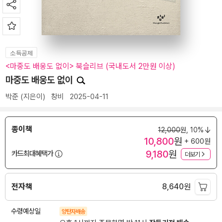
소득공제
<마중도 배웅도 없이> 북슬리브 (국내도서 2만원 이상)
마중도 배웅도 없이
박준
(지은이)
창비
2025-04-11
종이책
12,000
원,
10%
10,800
원
+ 600원
9,180
원
카드최대혜택가
더보기
전자책
8,640
원
수령예상일
양탄자배송