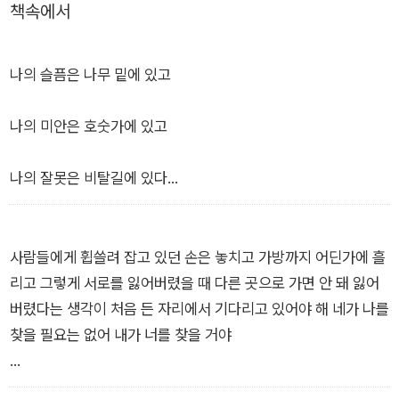
책속에서
특히 살면서 놓쳐버린 것들, 어느새 잊힌 것들의 빈자리를 어루만
지는 손길이 시대와 개인 모두와 조응하며 남다른 공감을 선사한
다. “슬픔이 지나간 자리에 함께 앉아 조용히 등을 내어주는 시
나의 슬픔은 나무 밑에 있고
집”(추천사, 이제니)이라는 말처럼, 박준의 위로가 고요히 존재
하는 삶들에 불어넣는 숨결이 어느 때보다 따뜻하다.
나의 미안은 호숫가에 있고
나의 잘못은 비탈길에 있다
나는 나무 밑에서 미안해하고
사람들에게 휩쓸려 잡고 있던 손은 놓치고 가방까지 어딘가에 흘
리고 그렇게 서로를 잃어버렸을 때 다른 곳으로 가면 안 돼 잃어
나는 호숫가에서 뉘우치며
버렸다는 생각이 처음 든 자리에서 기다리고 있어야 해 네가 나를
찾을 필요는 없어 내가 너를 찾을 거야
나는 비탈에서 슬퍼한다
―「미아」 전문