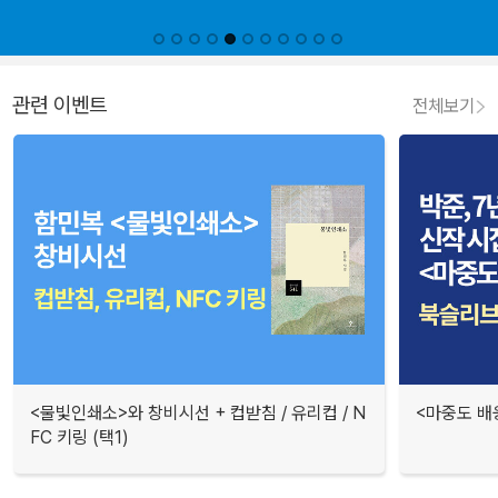
관련 이벤트
전체보기
<물빛인쇄소>와 창비시선 + 컵받침 / 유리컵 / N
<마중도 배
FC 키링 (택1)