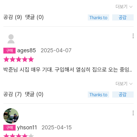
가 언제 아버지 뜻을 다 따르고 살았니?'라는 상미 고모 말에
더보기
용기를 얻어 지난봄 있었던 아버지 장례 때 나는 모두에게
공감 (
9
)
댓글 (0)
부고를 알렸다 빈소 입구에서부터 울음을 터뜨리며 방명록
을 쓰던 이들의 이름이 대부분 그 목록에 적혀 있었다─박준,
「블랙리스트」 전문
메뉴
ages85
2025-04-07
박준님 시집 매우 기대. 구입해서 열심히 집으로 오는 중임..
더보기
공감 (
7
)
댓글 (0)
메뉴
yhson11
2025-04-15