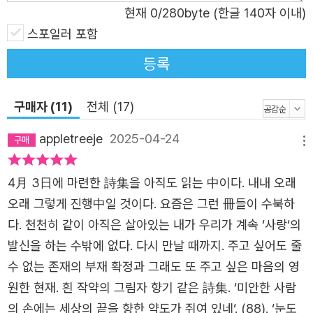
현재
0
/280byte (한글 140자 이내)
고도 여전히 따뜻한 시선을 잃지 않은 성숙한 태도를 지녔다
스포일러 포함
는 증거다. 그래서 독자들은 “정말 아무것도 없으니까”(「손
금」)라며 시의 화자가 텅 빈 손을 들여다보면서도, 다시 “네
등록
가 두고 간 말을 아직 가지고 있어”(「다시 공터」) 하고 중얼
거리는 순간 저마다의 빈자리를 돌아보게 된다. 이번 시집은
구매자 (11)
전체 (17)
상실을 감싸고 넘어서는 생명력 덕분에 더욱 특별하다. “마
appletreeje
2025-04-24
중도 배웅도 없이 들이닥치는 것들”(「손금」) 앞에서도 “겨울
메뉴
을 지나는 수련처럼”(「수련」) 뿌리 깊은 생명력을 잃지 않는
4月 3日에 마련한 詩集을 아직도 읽는 中이다. 내내 오래
다. 이는 얕은 희망이나 허황된 회복의 기대와는 다르다. 상
오래 그렇게 진행中일 것이다. 요즘은 그런 冊들이 수북하
실로 텅 빈 자리에서도 “빛과 그늘과 바람과 비를 맞이하는
다. 천천히 같이 아직은 살아있는 내가 우리가 계속 ‘사랑‘의
화분”(「오월에는 잎이 오를 거라 했습니다 (…)」처럼 고요히
발신을 하는 수밖에 없다. 다시 만날 때까지. 주고 싶어도 줄
존재하는 힘이다. 바로 이 힘이 상실의 경험을 깊숙이 응시
수 없는 존재의 부재 확정과 그래도 또 주고 싶은 마음의 영
하고, 그것을 삶의 일부로 온전히 받아들이는 법을 알려준
원한 현재. 흰 작약의 그림자 향기 같은 詩集. ‘미안한 사람
다. “『마중도 배웅도 없이』는 조용히 다가와 오래 머무는 언
의 손에는 세상의 끝을 향한 약도가 쥐여 있네‘. (88). ‘눈도
어들로 채워져 있다.”(추천사) 시집 군데군데에서 느껴지는