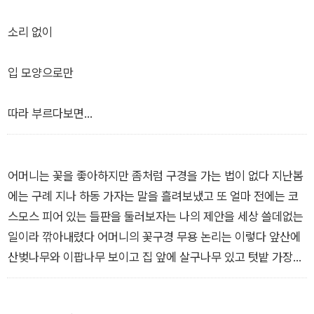
이르게 찾아오는 것은
소리 없이
한결같이 늦은 일이 된다
입 모양으로만
―「지각」 전문
따라 부르다보면
중간중간
어머니는 꽃을 좋아하지만 좀처럼 구경을 가는 법이 없다 지난봄
에는 구례 지나 하동 가자는 말을 흘려보냈고 또 얼마 전에는 코
노랫말을 잊겠지만
스모스 피어 있는 들판을 둘러보자는 나의 제안을 세상 쓸데없는
일이라 깎아내렸다 어머니의 꽃구경 무용 논리는 이렇다 앞산에
산벚나무와 이팝나무 보이고 집 앞에 살구나무 있고 텃밭 가장자
그리하여 여음으로만
리마다 수선화 작약 해당화 백일홍 그리고 가을이면 길가의 국화
도 순리대로 피는데 왜 굳이 꽃을 보러 가느냐는 것이다 만원 한