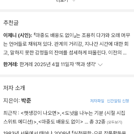
더보기
뜨리고 있는 것과 애를 쓰며 다시 마주하고자 하는 것의 사이
가 이참에 아주 멀어지기를 영영 아득해져서는 삶의 어느 장면에
추천글
서도 한데 놓이는 일이없기를 일단 그때까지는 한쪽의 시간을 두
텁게 쌓고 볼 것입니다
이제니 (시인):
『마중도 배웅도 없이』는 조용히 다가와 오래 머무
는 언어들로 채워져 있다. 관계의 거리감, 지나간 시간에 대한 회
고, 말하지 못한 감정들의 잔여를 섬세하게 떠올린다. 이전의 시
집들이 상실과 그리움, 그 곁의 사랑에 대해 온건하고 단정한 언
한겨레:
한겨레 2025년 4월 11일자 '책과 생각'
어로 이야기해왔다면 이번 시집은 그 감정의 결을 더욱 구체적이
고 서사적인 장면들로 드러낸다. 장면들 속의 마음은 느슨한 문장
들로 묶인 채 더욱 깊이 고여 있다. 문장 사이의 공백과 쉼, 비워
저자 소개
진 자리를 응시하는 일은 지나간 마음의 흔적을 수집하고 기록하
지은이:
박준
저자파일
신간알림 신청
는 한 사람의 일기처럼 읽힌다.
최근작 :
<햇생강이 나오면>
,
<도넛을 나누는 기분 (시절 시집
이번 시집은 단지 감정을 전하는 ‘문장’이 아니라, 정직하게 한 시
스위트 에디션)>
,
<마중도 배웅도 없이>
… 총 32종
절을 건너온 사람만이 쓸 수 있는 ‘태도’로까지 확장된다. 삶의 표
(모두보기)
면을 넘지 않으면서도, 가장 깊은 데까지 가닿는 언어의 온도. 박
1983년 서울에서 태어나 2008년 『실천문학』으로 작품활동을