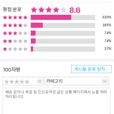
내 몸에 남아 있습니다”(「공터」)라는 깨달음도 이 덕분에 반
8.6
평점 분포
짝 빛난다. 박준의 시는 다소 과묵하다. 말을 많이 부려내어
63.0%
정서를 장황하게 풀어내기보다는, 오히려 말을 삼키고 그 여
18.5%
백 속에 감정을 스며들게 하는 방식으로 독자에게 다가간다.
7.4%
“소리 없이/입 모양으로만/따라 부르”(「초승과 초생」)듯이
7.4%
최소한의 언어로 최대한의 울림을 전한다. 이는 시인이 일정
3.7%
한 경지에 이르렀음을 보여주는 대목이다. “미음을 끓입니다
한 솥 올립니다”라는 간단한 행위가 “나는 아직 네게 갈 수
없다 합니다”로 마무리되는 것처럼(「마음을 미음처럼」), 말
100자평
게시물 운영 원칙
하지 않은 것들이 말해진 것보다 더 크게 다가와 읽는 이로
카테고리
하여금 상실의 무게와 그 안의 애잔한 온기를 동시에 느끼게
한다. 송종원은 이를 “혼잣말로 화하게 하는” 시인의 힘이라
평하며, 박준이 “철저한 없음”을 견디는 동시에 그 빈자리에
서 피어나는 정서의 깊이를 독자와 공유한다고 보았다. 이
간결함은 단순한 절제가 아니라, 시인이 삶의 결락을 직시하