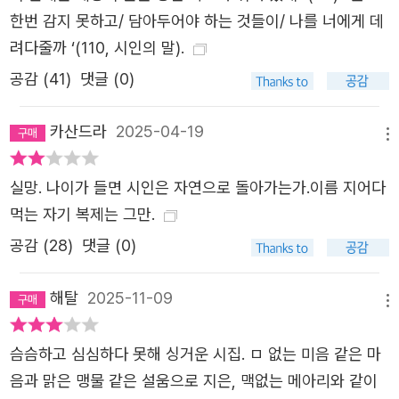
한번 감지 못하고/ 담아두어야 하는 것들이/ 나를 너에게 데
여백마저 독자들에게 더욱 풍요로운 감성을 제공한다. 조용
려다줄까 ‘(110, 시인의 말).
하지만 강력한 울림으로 삶의 진정한 의미를 새삼 돌아보게
한다. “낯선 길에서 누군가와 눈인사나 하고 싶어”(「생일과
공감 (
41
)
댓글 (0)
기일이 너무 가깝다」)지는 마음이 뭉근하게 일어나게 한다.
이것이 많은 이들이 박준의 시를 아껴 읽는 이유일 것이다.
카산드라
2025-04-19
메뉴
평소 시를 즐기지 않는 이들의 마음에도 시인은 자신의 이름
을 올곧게 새겨왔다. 그의 시를 기다려온 모두가 이 한권에
실망. 나이가 들면 시인은 자연으로 돌아가는가.이름 지어다
담긴 깊은 숨결과 묵묵한 사랑에 다시금 마음이 젖을 것이
먹는 자기 복제는 그만.
다.
공감 (
28
)
댓글 (0)
해탈
2025-11-09
메뉴
슴슴하고 심심하다 못해 싱거운 시집. ㅁ 없는 미음 같은 마
음과 맑은 맹물 같은 설움으로 지은, 맥없는 메아리와 같이