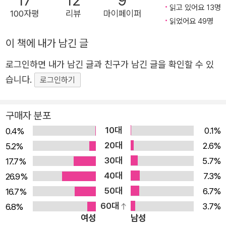
17
12
9
읽고 있어요 13명
어느 때보다 따뜻하다. 조용하지만 강력한 울림, 애틋한 온
100자평
리뷰
마이페이퍼
읽었어요 49명
기로 빚어낸 푸릇한 생명력 ‘당신’을 향한 애정 어린 호명은
여전히 빛을 발한다. 독자들은 박준 시에 등장하는 ‘당신’에
이 책에 내가 남긴 글
특별한 친근감을 느껴왔는데, 이는 그 호명이 단순한 연애감
로그인하면 내가 남긴 글과 친구가 남긴 글을 확인할 수 있
정을 아득히 초월해 존재의 깊은 곳에 가닿기 때문이다. “하
습니다.
로그인하기
나의 답을 정한 것은 나였고/무수한 답을 아는 것은 당신이
었다”(「귀로」)라는 구절에서 보듯이 시인의 ‘당신’은 “존재의
구매자 분포
높은 이름”(해설, 송종원)이다. 늘 우리 곁에 있는 이들을 높
10대
임으로써 “시인을 배움으로 이끄는 것은 물론 사람 안의 하
0.1%
0.4%
20대
늘을 경험하게 해준다.”(해설) 이러한 자세 때문인지 이번
2.6%
5.2%
30대
시집은 삶의 주변부와 외진 장소에 화자를 두는 일이 잦아졌
5.7%
17.7%
40대
다. 그곳에서 발견한 소박하지만 숭고한 사람들의 언어와 삶
7.3%
26.9%
50대
이 풍부하게 담겼다. 일상적이지만 품격 있는 이들의 말과
6.7%
16.7%
60대
행동이, 박준이라는 필터를 거치며 진정성 있는 서정으로 거
3.7%
6.8%
여성
남성
듭난다. “삶은 너머에 있지 않았고 노래가 되지 못한 것만이