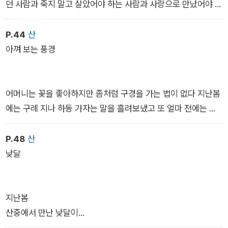
던 사람과 죽지 말고 살았어야 하는 사람과 사랑으로 만났어야 했
―「잔치」 부분
던 사람과 삶을 속인 사람과 살며 마주하지 않았어도 좋았을 사람
과 나를 보고 그냥 살라고 했던 사람과 삶에 속은 사람과 천천
P.44
산
히 후회하며 살라던 사람과 미안하지만 이제 이렇게는 살지 않겠
아껴 보는 풍경
다던 사람과 같이 살아도끝내 모를 사람까지 모두 말없이 올려다
볼 시월의 가을 하늘입니다
어머니는 꽃을 좋아하지만 좀처럼 구경을 가는 법이 없다 지난봄
에는 구례 지나 하동 가자는 말을 흘려보냈고 또 얼마 전에는 코
스모스 피어 있는 들판을 둘러보자는 나의 제안을 세상 쓸데없
는 일이라 깎아내렸다 어머니의 꽃구경 무용 논리는 이렇다 앞산
P.48
산
에 산벚나무와 이팝나무 보이고 집앞에 살구나무 있고 텃밭 가장
낮달
자리마다 수선화 작약 해당화 백일홍 그리고 가을이면 길가의 국
화도 순리대로 피는데 왜 굳이 꽃을 보러 가느냐는 것이다 만
원 한장을 몇 곱절로 여기며 살아온 어머니는 이제 시선까지 절약
지난봄
하는 법을 알게된 듯하다 세상 아까운 것들마다 아낀다는 것이다
산중에서 만난 낮달이