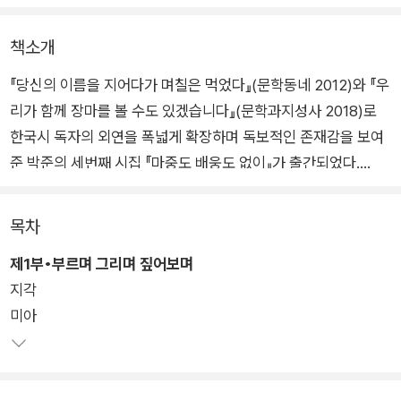
책소개
『당신의 이름을 지어다가 며칠은 먹었다』(문학동네 2012)와 『우
리가 함께 장마를 볼 수도 있겠습니다』(문학과지성사 2018)로
한국시 독자의 외연을 폭넓게 확장하며 독보적인 존재감을 보여
준 박준의 세번째 시집 『마중도 배웅도 없이』가 출간되었다.
시인은 일상의 소박한 순간을 투명한 언어로 포착하는 특유의 서
목차
정성으로 신동엽문학상, 박재삼문학상, 편운문학상, 오늘의 젊은
제1부•부르며 그리며 짚어보며
예술가상 등을 잇달아 수상하며 문학성 또한 공고하게 입증해왔
지각
다. 7년 만에 선보이는 이번 시집은 그리움과 상실마저 아릿한 아
미아
름다움으로 그려내는 미덕을 고스란히 계승하면서도, 한층 깊어
진 성찰과 더욱 섬세해진 시어로 전작들을 뛰어넘는 완성도를 보
여준다.