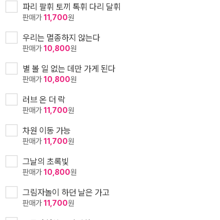
파리 팔휘 토끼 톡휘 다리 달휘
판매가
11,700
원
우리는 멸종하지 않는다
판매가
10,800
원
별 볼 일 없는 데만 가게 된다
판매가
10,800
원
러브 온 더 락
판매가
11,700
원
차원 이동 가능
판매가
11,700
원
그날의 초록빛
판매가
10,800
원
그림자놀이 하던 날은 가고
판매가
11,700
원