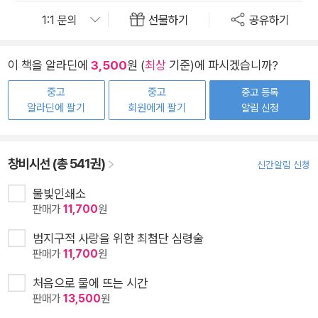
선물하기
공유하기
이 책을 알라딘에
3,500
원 (
최상
기준)에 파시겠습니까?
중고
중고
중고 등록
알라딘에 팔기
회원에게 팔기
알림 신청
창비시선 (총 541권)
신간알림 신청
물빛인쇄소
판매가
11,700
원
범지구적 사랑을 위한 최첨단 심령술
판매가
11,700
원
처음으로 물에 뜨는 시간
판매가
13,500
원