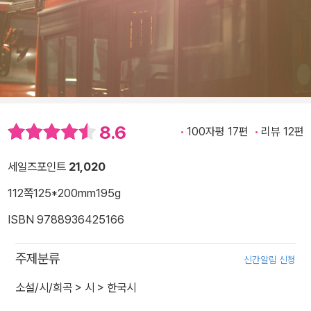
8.6
100자평 17편
리뷰 12편
세일즈포인트
21,020
112쪽
125*200mm
195g
ISBN 9788936425166
주제분류
신간알림 신청
소설/시/희곡
>
시
>
한국시