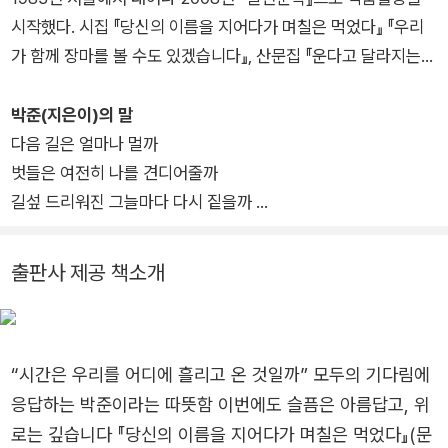
준은 이제 ‘말을 고르는 시’에서 ‘말이 지나간 자리를 들여다보는
시작했다. 시집 『당신의 이름을 지어다가 며칠은 먹었다』 『우리
시’로 옮겨 왔다. 그리하여 이 언어들은 감정이 머물렀던 자리를
가 함께 장마를 볼 수도 있겠습니다』, 산문집 『운다고 달라지는
고스란히 보여준다.
일은 아무것도 없겠지만』 『계절 산문』 등이 있다. 신동엽문학상,
『마중도 배웅도 없이』는 누군가를 기다리다 끝내 보내지 못한 사
박재삼문학상, 편운문학상, 오늘의 젊은 예술가상을 수상했다.
박준(지은이)의 말
람, 보내고도 여전히 기다리는 사람, 그 모두를 위한 시집이다. 이
다음 길은 얼마나 멀까
시집은 독자의 슬픔을 위로하려 들지 않는다. 슬픔이 지나간 자리
벗들은 여전히 나를 견디어줄까
에 함께 앉아 조용히 등을 내어주는 시집이다. 박준은 언제나 덜
길섶 드리워진 그늘마다 다시 짙을까
말하는 방식으로 더 많은 울림을 전해왔다. 우리가 읽어내야 할
눈도 한번 감지 못하고
것은 말하지 않은, 그러나 너무나 많은 말들로 넘실거리는 그 모
담아두어야 하는 것들이
출판사 제공 책소개
든 여백일 것이다.
나를 너에게 데려다줄까
2025년 봄
“시간은 우리를 어디에 흘리고 온 것일까” 모두의 기다림에
응답하는 박준이라는 따뜻함 이번에도 슬픔은 아름답고, 위
로는 깊습니다 『당신의 이름을 지어다가 며칠은 먹었다』(문