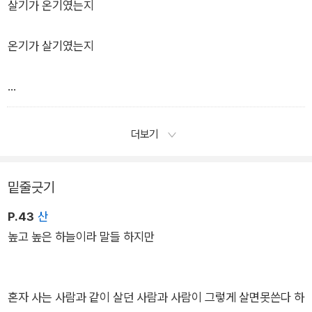
사이를 채워야 하겠지만
장을 몇 곱절로 여기며 살아온 어머니는 이제 시선까지 절약하는
살기가 온기였는지
법을 알게 된 듯하다 세상 아까운 것들마다 아낀다는 것이다
온기가 살기였는지
이제 어느 누가
―「아껴 보는 풍경」 전문
이를 잘못이라 하겠습니까
묻은 것 없고 묻어날 것도 없이
더보기
―「초승과 초생」 부분
다짐하지 않아도 되는 생각으로
밑줄긋기
새벽을 처음 가르는 눈처럼
P.43
산
높고 높은 하늘이라 말들 하지만
다시 올 거라면
너는 그렇게 와
혼자 사는 사람과 같이 살던 사람과 사람이 그렇게 살면못쓴다 하