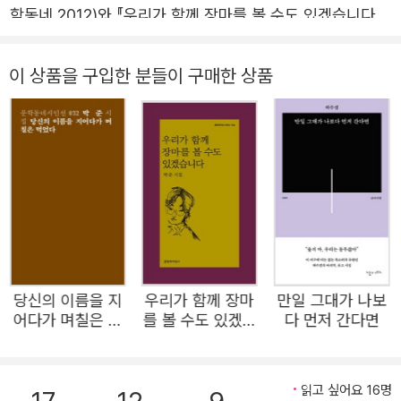
학동네 2012)와 『우리가 함께 장마를 볼 수도 있겠습니다』
(문학과지성사 2018)로 한국시 독자의 외연을 폭넓게 확장
하며 독보적인 존재감을 보여준 박준의 세번째 시집 『마중
이 상품을 구입한 분들이 구매한 상품
도 배웅도 없이』가 출간되었다. 시인은 일상의 소박한 순간
을 투명한 언어로 포착하는 특유의 서정성으로 신동엽문학
상, 박재삼문학상, 편운문학상, 오늘의 젊은 예술가상 등을
잇달아 수상하며 문학성 또한 공고하게 입증해왔다. 7년 만
에 선보이는 이번 시집은 그리움과 상실마저 아릿한 아름다
움으로 그려내는 미덕을 고스란히 계승하면서도, 한층 깊어
진 성찰과 더욱 섬세해진 시어로 전작들을 뛰어넘는 완성도
를 보여준다. 특히 살면서 놓쳐버린 것들, 어느새 잊힌 것들
당신의 이름을 지
우리가 함께 장마
만일 그대가 나보
의 빈자리를 어루만지는 손길이 시대와 개인 모두와 조응하
어다가 며칠은 먹
를 볼 수도 있겠습
다 먼저 간다면
며 남다른 공감을 선사한다. “슬픔이 지나간 자리에 함께 앉
었다
니다
아 조용히 등을 내어주는 시집”(추천사, 이제니)이라는 말처
럼, 박준의 위로가 고요히 존재하는 삶들에 불어넣는 숨결이
읽고 싶어요 16명