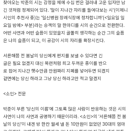
찾아오는 박준의 시는 감정을 체에 수십 번은 걸러내 고운 입자만 남
긴 것처럼 정제되어 있다. '말이 지나간 자리를 들여다보는 시'(이제니
시인의 추천사 중)는 '일신병원 장례식장에 정차합니까'(<일요일 일
요일 밤에> 부분)라는 승객의 말 한마디를 시의 순간으로 전환한다.
어떤 사연과 어떤 슬픔이 있었을지 골똘히 생각하는 순간 그의 슬픔
은 나의 슬픔이 되고, 이 공감이 시의 자리를 확장시킨다.
서른해쯤 전 봄날의 당신에게 편지를 보낼 수 있다면 긴
글은 필요 없겠지 대신 목련처럼 희고 두꺼운 종이를 반으
로 접어 지나간 햇수만큼 만원짜리 지폐를 넣어두면 되겠지
겉면에는 당신 하라고 그냥 당신 하라고만 적고 말겠지
<소인> 전문
박준이 부른 '당신의 이름'에 그토록 많은 사람이 반응하는 것은 시의
사연이 나의 사연과 공명하기 때문이리라. <소인>의 '서른해쯤 전 봄
날의 당신'이 내겐 방 한칸 월세 낼 돈 10만원이 없었던 30대의 엄마