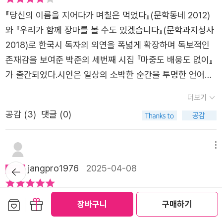
『당신의 이름을 지어다가 며칠은 먹었다』(문학동네 2012)
와 『우리가 함께 장마를 볼 수도 있겠습니다』(문학과지성사
2018)로 한국시 독자의 외연을 폭넓게 확장하며 독보적인
존재감을 보여준 박준의 세번째 시집 『마중도 배웅도 없이』
가 출간되었다.​시인은 일상의 소박한 순간을 투명한 언어로
포착하는 특유의 서정성으로 신동엽문학상, 박재삼문학상,
더보기
편운문학상, 오늘의 젊은 예술가상 등을 잇달아 수상하며 문
공감 (
3
)
댓글 (0)
학성 또한 공고하게 입증해왔다. 7년 만에 선보이는 이번 시
집은 그리움과 상실마저 아릿한 아름다움으로 그려내는 미
덕을 고스란히 계승하면서도, 한층 깊어진 성찰과 더욱 섬세
메뉴
해진 시어로 전작들을 뛰어넘는 완성도를 보여준다.​특히 살
뒤로가
jangpro1976
2025-04-08
기
면서 놓쳐버린 것들, 어느새 잊힌 것들의 빈자리를 어루만지
는 손길이 시대와 개인 모두와 조응하며 남다른 공감을 선사
시의 모든 장면이 그려져 마치 내가 모든 거기에 있는 것 같
보관함담기
선물하기
장바구니
구매하기
한다. “슬픔이 지나간 자리에 함께 앉아 조용히 등을 내어주
았고 '경기도 파주시 파평면 397-1'에서는 특히 더 쓸쓸하