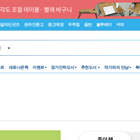
알라딘굿즈
온라인중고
중고매장
우주점
음반
블루레이
커피
서
스트
새로나온책
이벤트
정가인하도서
추천도서
작가와의 만남
북
종이책