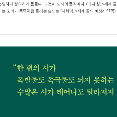
명하게 정의하기 힘들다. 그것이 포자의 품격이다. (애나 칭, <세계 끝의 
는 소리가 폭죽처럼 들리는 숲으로 (나희덕, <세계 끝의 버섯>, 97쪽)