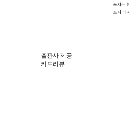
포자는 분
포자 터지
출판사 제공
카드리뷰