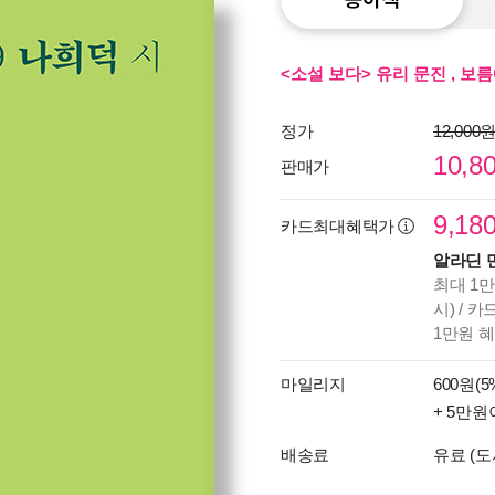
<소설 보다> 유리 문진 , 보
정가
12,000
10,8
판매가
9,18
카드최대혜택가
알라딘 
최대 1만
시) / 
1만원 
마일리지
600원(5
+ 5만원
배송료
유료 (도