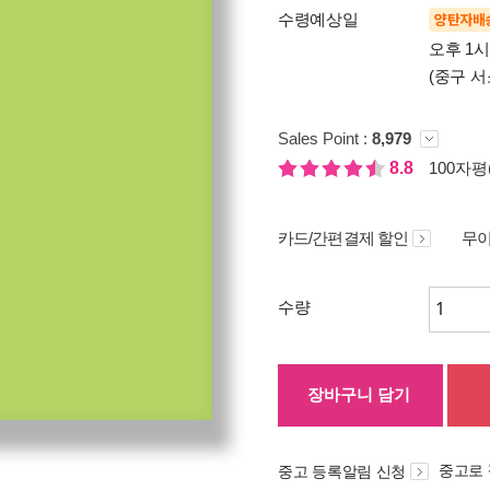
수령예상일
양탄자배
오후 1
(중구 서
Sales Point :
8,979
8.8
100자평(
카드/간편결제 할인
무이
수량
장바구니 담기
중고로
중고 등록알림 신청