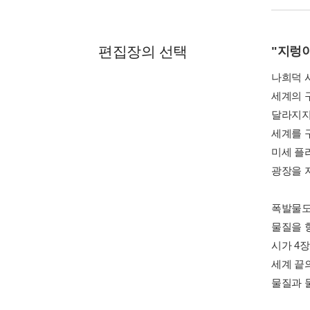
편집장의 선택
"지렁
나희덕 시
세계의 
달라지지
세계를 
미세 플
광장을 
폭발물도
물질을 
시가 4장
세계 끝의
물질과 