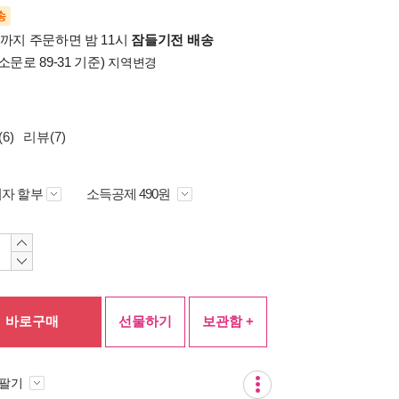
송
시까지 주문하면 밤 11시
잠들기전 배송
소문로 89-31 기준)
지역변경
6)
리뷰(7)
자 할부
소득공제 490원
바로구매
선물하기
보관함 +
 팔기