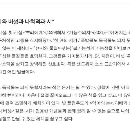
이와 버섯과 나희덕과 시"
집. 첫 시집 <뿌리에게>(1999)에서 <가능주의자>(2021)로 이어지
구체적인 고통을 직시해왔다. '한 편의 시가 / 폭발물도 독극물도 되지 
 않는 이 세상에서' (<시와 물질> 부분) '불가능성의 가능성을 믿어보
구성한 물질들을 호명한다. 그것들은 거미불가사리, 닭, 지렁이, 버섯.
라스틱을 삼키고 창백해진 산호초다. 혹은 샌드위치 소스 교반기에서 사망
지킨 어린 얼굴이다.
 독극물도 되지 못할지라도 작은 온기는 될 수 있다. 경찰이 건넨 '아
향해 뻗어간다. 마음이 절절 끓어오르고, 더 많은 책을 읽고 싶고, 더 
에 걸쳐 조밀하게 배치되어 있다. 발 플럼우드의 <악어의 눈>, 리베카 
 버섯> 같은, 시가 인용한 개념들과 함께 함께 알 수 없는 숲으로 나아가
물질로 만날 수 있는 세계를 꿈꾸고 싶다.