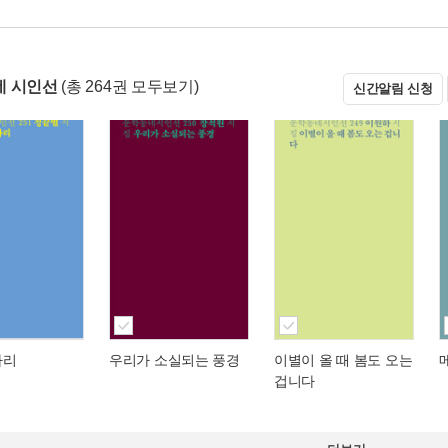
네 시인선
(총 264권 모두보기)
신간알림 신청
자리
우리가 소실되는 풍경
이별이 올 때 봄도 오는
겁니다