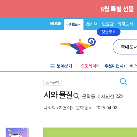
HOME
전자책
만권당
외국도서
국내도서
첫달무료
국내도
분야보기
오뒷세이아
추천마법사
베
소득공제
시와 물질
문학동네 시인선 229
|
나희덕
(지은이)
문학동네
2025-04-03