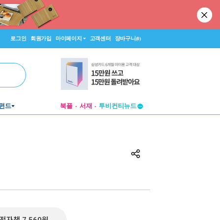
로그인
회원가입
마이페이지
고객센터
장바구니
(0)
펀드
북플
서재
투비컨티뉴드
창작플랫폼
투비컨티뉴드