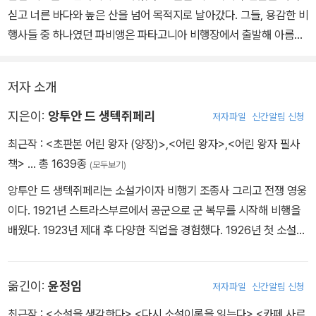
싣고 너른 바다와 높은 산을 넘어 목적지로 날아갔다. 그들, 용감한 비
행사들 중 하나였던 파비앵은 파타고니아 비행장에서 출발해 아름다
운 저녁노을을 지나 부에노스아이레스를 향해 날아가고 있었다. 부에
노스아이레스에서는 그가 가져오는 우편물을 싣고 다시 유럽으로 떠
저자 소개
날 우편기가 기다렸다.
부에노스아이레스 항공 우편국의 담당자 리비에르는 직무 수행에 있
지은이:
앙투안 드 생텍쥐페리
저자파일
신간알림 신청
어서 조그마한 실수도 간과하지 않는 사람이었다. 그는 자신이 맡은
최근작 :
<초판본 어린 왕자 (양장)>
,
<어린 왕자>
,
<어린 왕자 필사
일에 있어서, 그리고 자신이 관리하는 인력에 있어서 매우 엄격한 인
책>
… 총 1639종
(모두보기)
물이었다. 심지어 그곳에서 오랫동안 근무한 베테랑 정비사의 조그마
앙투안 드 생텍쥐페리는 소설가이자 비행기 조종사 그리고 전쟁 영웅
한 실수조차 결코 용납하지 않았다. 그는 인간이 자기 이외의 것을 향
이다. 1921년 스트라스부르에서 공군으로 군 복무를 시작해 비행을
해 나아가게 하기 위해서는 엄격해야만 한다고 굳게 믿었다. 그런데
배웠다. 1923년 제대 후 다양한 직업을 경험했다. 1926년 첫 소설
파비앵의 비행기가 뜻하지 않은 태풍에 휘말리는 사고가 발생했다.
『비행사』를 발표했고, 같은 해에 라테코에르에 입사해 툴루즈에서 다
파비앵은 어둠 속에서 방향을 잃고 바람이 부는 대로 하늘을 표류했
카르까지 우편물을 운송하는 조종사로 일했다. 그 후 모로코 남부 캅
다. 리비에르는 파비앵의 비행기를 안전한 장소로 이끌어 내려고 했
옮긴이:
윤정임
저자파일
신간알림 신청
쥐비의 기지 관리자로 임명되었고, 그곳에서 사막의 아름다움에 매혹
지만 심각한 태풍 때문에 그것이 불가능했다. 파비앵이 돌아오기를
되었다. 바로 이 시기에 『남방 우편기Courrier Sud』(1929)를 집필
애타게 기다리고 있던 아내가 비행장에 전화를 걸어 남편의 생사 여
최근작 :
<소설을 생각한다>
,
<다시 소설이론을 읽는다>
,
<카페 사르