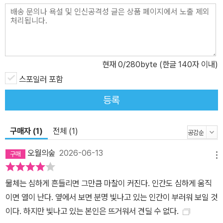
로운 영혼이 담겨있는 명작 《야간비행》을 만나보자. “빈번한 위협을
직접 마주한 생텍쥐페리의 삶은 흉내 낼 수 없는 진정성을 그의 작품
에 부여해 준다.” _앙드레 지드
현재
0
/280byte (한글 140자 이내)
스포일러 포함
등록
구매자 (1)
전체 (1)
오월의숲
2026-06-13
메뉴
물체는 심하게 흔들리면 그만큼 마찰이 커진다. 인간도 심하게 움직
이면 열이 난다. 옆에서 보면 분명 빛나고 있는 인간이 부러워 보일 것
이다. 하지만 빛나고 있는 본인은 뜨거워서 견딜 수 없다.