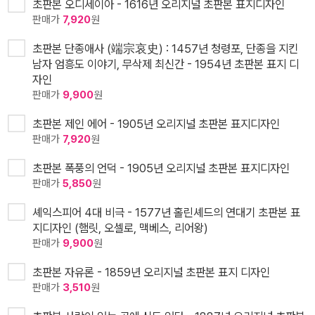
초판본 오디세이아 - 1616년 오리지널 초판본 표지디자인
판매가
7,920
원
초판본 단종애사 (端宗哀史) : 1457년 청령포, 단종을 지킨
남자 엄흥도 이야기, 무삭제 최신간 - 1954년 초판본 표지 디
자인
판매가
9,900
원
초판본 제인 에어 - 1905년 오리지널 초판본 표지디자인
판매가
7,920
원
초판본 폭풍의 언덕 - 1905년 오리지널 초판본 표지디자인
판매가
5,850
원
셰익스피어 4대 비극 - 1577년 홀린셰드의 연대기 초판본 표
지디자인 (햄릿, 오셀로, 맥베스, 리어왕)
판매가
9,900
원
초판본 자유론 - 1859년 오리지널 초판본 표지 디자인
판매가
3,510
원