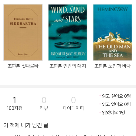
어 1933년에는 영화로도 제작되었다. 생텍쥐페리는 1920년 공군에
가서 2/33 비행단에 다시 합류했다. 부상과 비행 금지 명령에도 불구
입대해 조종사 훈련을 받고 1926년에 프랑스 항공사에 입사한다. 19
하고 생텍쥐페리는 임무를 계속 수행했다. 1944년 7월 31일 코르시
29년에 아르헨티나 야간 항로 개발에 참여하게 된 그는 당시의 경험
카 섬 보르고에서 비행에 나섰다가 다시는 돌아오지 못했다.
을 통대로 이 작품을 탄생시켰다. 상업 항공이 탄생한 1920년대는 교
통과 통신 수단이 발전하고 도시화와 개발이 이어졌으며, 인쇄술과
영화를 통한 이미지의 보급이 비약적으로 확대되기 시작했다. 그러한
기술의 발달은 개인의 지각을 변화시켰고, 문명은 현대화를 향해 열
려 있었다. 초월이나 극복에 대한 생각이 삶의 모든 분야에서 실체화
초판본 싯다르타
초판본 인간의 대지
초판본 노인과 바다
되기 시작하면서 사회적 측면에서는 전통적 가치들의 전복이 일어났
고, 개인들은 행동을 통해 자아의 극복을 시도하게 되었다. 《야간 비
행》에서 파비앵과 리비에르라는 두 인물에게 나타나는 자기 초월이
나 극복의 모습은 이러한 사회의 변화와 결코 무관하지 않다. 생텍쥐
읽고 싶어요 0명
1
0
0
페리는 툴루즈에서 근무할 당시 직장 상사였던 디디에 도라를 모델로
읽고 있어요 0명
100자평
리뷰
마이페이퍼
해서 이 작품의 리비에르라는 인물을 창조해 냈다. 그는 강한 책임감
읽었어요 1명
과 사명감을 가진 리비에르와 자신의 몸을 아끼지 않고 임무에 임하
이 책에 내가 남긴 글
는 비행사들을 통해 큰 감동과 깨달음을 선사하고 있다. 제1차 세계대