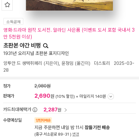
소득공제
영화·드라마 원작 도서전. 알라딘 사은품 (이벤트 도서 포함 국내서 3
만 5천원 이상)
초판본 야간 비행
1931년 오리지널 초판본 표지디자인
앙투안 드 생텍쥐페리
(지은이),
윤정임
(옮긴이)
더스토리
2025-03-
28
정가
2,980원
2,690
판매가
원
(10% 할인) +
마일리지 140원
2,287
카드최대혜택가
원
수령예상일
양탄자배송
지금 주문하면 내일 밤 11시
잠들기전 배송
(중구 서소문로 89-31 )
변경