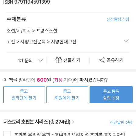
ISBN 9791194591399
주제분류
신간알림 신청
소설/시/희곡
>
프랑스소설
고전
>
서양고전문학
>
서양현대고전
선물하기
공유하기
이 책을 알라딘에
600
원 (
최상
기준)에 파시겠습니까?
중고
중고
중고 등록
알라딘에 팔기
회원에게 팔기
알림 신청
더스토리 초판본 시리즈 (총 274권)
신간알림 신청
초판본 유리알 유희 - 1943년 오리지널 초판본 표지디자인