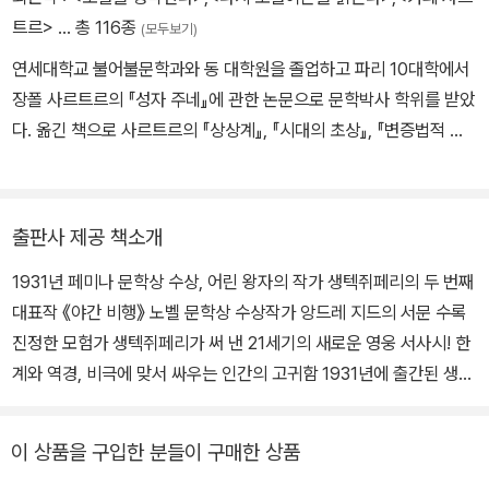
했다. 그 후 아에로포스타 아르헨티나(아르헨티나 우편항공)의 이사
부를 물었지만 리비에르는 무엇이라고 대답해야 좋을지 알 수 없었
트르>
… 총 116종
(모두보기)
로 임명되어 부에노스아이레스로 떠났다. 1931년 파리로 돌아와 『야
다.
연세대학교 불어불문학과와 동 대학원을 졸업하고 파리 10대학에서
간 비행Vol de nuit』(1931년 페미나상 수상)을 펴내 상당한 성공을
파비앵은 가까스로 태풍 위로 올라가 사방을 에워싼 빛 속을 운항했
장폴 사르트르의 『성자 주네』에 관한 논문으로 문학박사 학위를 받았
거두었고, 1934년에는 에어프랑스의 ‘홍보 책임자’가 되었다. 이듬
다. 하지만 그의 비행기는 연료가 다된 상태였다. 그를 기다리는 것은
다. 옮긴 책으로 사르트르의 『상상계』, 『시대의 초상』, 『변증법적 이
해 생텍쥐페리는 파리-사이공 노선 비행 기록을 깨려고 시도했지만,
죽음밖에 없었다. 비행장의 리비에르 또한 그 사실을 잘 알고 있었다.
성 비판』(공역), 장 주네의 『자코메티의 아틀리에』, 『렘브란트』 등이
비행기가 리비아 사막에 추락했다. 나흘 동안 그곳을 방황하며 갈증
그는 다음 날 아침 파비앵의 시체가 어느 너른 들판에서 발견될지도
있다.
에 시달리다 거의 사망할 뻔했지만 베두인족에게 기적적으로 구조되
모르겠다는 생각을 했다. 파비앵의 끔찍한 사고로 인해 비행장에는
었다. 1938년 뉴욕에서 티에라델푸에고까지 비행하려고 시도했지만
출판사 제공 책소개
일순간 거대한 혼란이 들이닥쳤다. 그의 사고 소식을 접한 외부 사라
부상을 입고 과테말라와 뉴욕에서 오랫동안 회복 기간을 가졌다. 이
들은 야간 비행을 강력히 주장한 리비에르를 비판할 것이 분명했다.
1931년 페미나 문학상 수상, 어린 왕자의 작가 생텍쥐페리의 두 번째
듬해에 『인간의 대지Terre des hommes』를 발표했고, 이 책으로
리비에르는 자신이 아끼는 비행사의 사고와 죽음, 그리고 그것이 자
대표작 《야간 비행》 노벨 문학상 수상작가 앙드레 지드의 서문 수록
아카데미 프랑세즈 소설대상과 미국 내셔널 북 어워드를 수상했다.
신이 이끌어 온 야간 비행에 미치게 될 파장과 지금 당장 출발 명령을
진정한 모험가 생텍쥐페리가 써 낸 21세기의 새로운 영웅 서사시! 한
제2차 세계 대전 중에는 2/33 비행단(1939~1940)에서 정찰 조종
기다리고 있는 비행기들 때문에 고민에 휩싸였다. 그리고 결국 그는
계와 역경, 비극에 맞서 싸우는 인간의 고귀함 1931년에 출간된 생텍
사로 활동했다. 프랑스가 항복하자 뉴욕에 정착해 1942년에 『전시
명령을 내린다. 파라과이로부터의 항공 우편기가 도착하면, 유럽행
쥐페리의 두 번째 소설 《야간 비행》은 발표 즉시 독자와 평단의 호평
조종사Pilote de guerre』를, 1943년에 『어느 포로에게 보낸 편지L
우편기를 즉시 출발시킬 것이라고 말이다. 그는 자신에게 닥쳐온 가
을 받으며 그해 페미나(Femina) 상을 수상했다. 특히 이 작품은 대문
ettre a un otage』를 펴냈다. 그의 가장 큰 성공작인 『어린 왕자Le
이 상품을 구입한 분들이 구매한 상품
슴 아픈 시련에 굴하지 않을 것이었다.
호 앙드레 지드의 찬탄으로 더욱 빛을 발했으며 곧 전 세계에 번역되
Petit Prince』가 처음 출판된 곳도 뉴욕이었다. 이후 북아프리카로