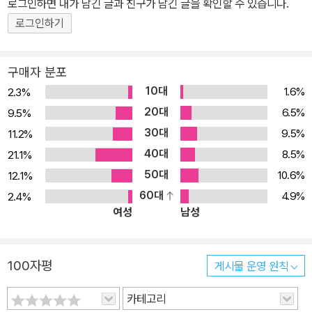
로그인하면 내가 남긴 글과 친구가 남긴 글을 확인할 수 있습니다.
전의 후유증을 겪고 있던 유럽의 작가들은 역사와 사회로 눈을 돌려
인간의 문제를 진지하게 성찰하게 되었다. 그들은 기존의 이데올로기
로그인하기
에 편입되기보다는 근본적인 인간의 문제에 대해 고민했으며, 그것을
‘행동’으로 표명하고자 했다. 그래서 그들은 ‘삶이 곧 작품이 되는 글
구매자 분포
쓰기’에 몰두했다. 앙드레 말로, 생텍쥐페리, 몽테를랑으로 대표되는
10대
1.6%
2.3%
‘행동주의 문학’은 이후 등장하는 실존주의 문학에도 크나큰 영향을
20대
6.5%
9.5%
미치게 된다. 글을 쓰기 전에 우선 모험적인 행동에 뛰어들고, 그것을
30대
9.5%
11.2%
작품으로 일궈낸 그들은, 때로는 죽음에 맞서기도 하면서 그 모험들
40대
8.5%
21.1%
이 단지 한 개인의 영웅담으로 그치지 않고, 인류의 위대한 힘을 보여
50대
10.6%
12.1%
주려는 의지로 이어지도록 했다. 《야간 비행》의 마지막 부분에서 파
60대
4.9%
2.4%
이앵이 비행장으로 돌아오지 못할 것이라는 사실을 알게 된 리비에르
여성
남성
는 절망하지 않고 유럽행 비행기에 이륙을 지시한다. 그리고 그는 다
시 자신이 있었던 자리에서 불어 닥친 역경에 맞서 싸워나갈 것을 다
짐한다. 그러한 그의 행동은 역경에 굴하지 않고 인간의 운명을 개척
100자평
게시물 운영 원칙
해 나가는 행동주의 문학의 표본으로 꼽을 수 있을 것이다. 더스토리
만의 오리지널 초판본 표지디자인으로 생택쥐페리의 날고 싶은 자유
카테고리