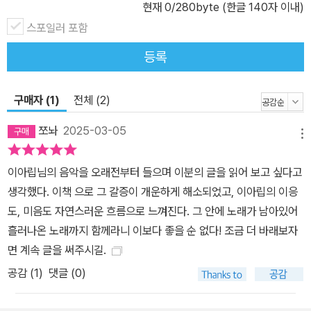
현재
0
/280byte (한글 140자 이내)
스포일러 포함
등록
구매자 (1)
전체 (2)
쪼놔
2025-03-05
메뉴
이아립님의 음악을 오래전부터 들으며 이분의 글을 읽어 보고 싶다고
생각했다. 이책 으로 그 갈증이 개운하게 해소되었고, 이아립의 이응
도, 미음도 자연스러운 흐름으로 느껴진다. 그 안에 노래가 남아있어
흘러나온 노래까지 함께라니 이보다 좋을 순 없다! 조금 더 바래보자
면 계속 글을 써주시길.
공감 (
1
)
댓글 (0)