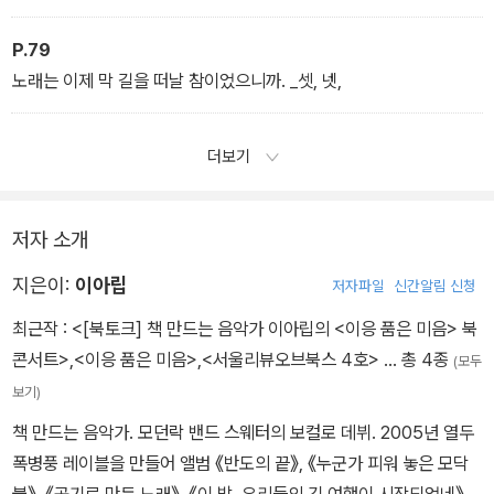
P.79
노래는 이제 막 길을 떠날 참이었으니까. _셋, 넷,
더보기
저자 소개
지은이:
이아립
저자파일
신간알림 신청
최근작 :
<[북토크] 책 만드는 음악가 이아립의 <이응 품은 미음> 북
콘서트>
,
<이응 품은 미음>
,
<서울리뷰오브북스 4호>
… 총 4종
(모두
보기)
책 만드는 음악가. 모던락 밴드 스웨터의 보컬로 데뷔. 2005년 열두
폭병풍 레이블을 만들어 앨범 《반도의 끝》, 《누군가 피워 놓은 모닥
불》, 《공기로 만든 노래》, 《이 밤, 우리들의 긴 여행이 시작되었네》,