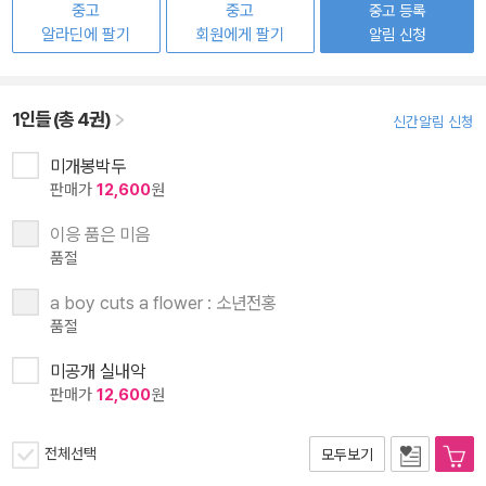
중고
중고
중고 등록
알라딘에 팔기
회원에게 팔기
알림 신청
1인들 (총 4권)
신간알림 신청
미개봉박두
판매가
12,600
원
이응 품은 미음
품절
a boy cuts a flower : 소년전홍
품절
미공개 실내악
판매가
12,600
원
전체선택
모두보기