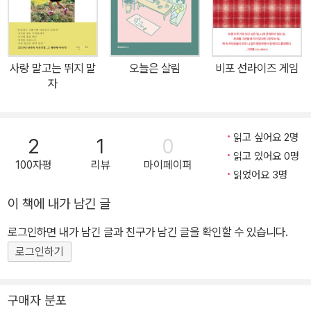
착했다. 모니터를 사진으로 꽉 채운 후 이아립의 목소리를 만난다. 2
025년, 이아립의 주문은 또 다른 방식으로 강력하다. 나를 훌쩍 다른
곳으로 옮겨주던 ‘바람’은 이번엔 아주 가까이에서 속삭인다. 일상을
사랑 말고는 뛰지 말
오늘은 살림
비포 선라이즈 게임
꼼꼼히 살펴 우리의 ‘하루를 구원하는 작고도 위대한 것들’을 발견하
자
자고, ‘찰나에 깃든 영원’을 함께 바라보자고. ‘정해진 슬픔’마저 감싸
안은 그의 목소리는 일상의 다정함을 증폭하는 촉매다. ○ 만약 이아
립의 노래가 ‘듣는’ 것이 아니라 ‘만질’ 수 있는 것이라면 그것은 어떤
읽고 싶어요 2명
2
1
0
질감을 가지고 있을지, 어떤 형태를 띠고 있을지 궁금했던 나에게 이
읽고 있어요 0명
100자평
리뷰
마이페이퍼
송북이 도착했다. 가장 사랑하는 연필을 깎아 여백에 작은 메모 혹은
읽었어요 3명
그림을 남기고 싶은 마음이 들 정도로 따스한 촉감의 종이에 담긴 라
이 책에 내가 남긴 글
이너 노트, 그 담담하고 내밀하고 정갈한 하양과 검정의 조화는 ‘다정
로그인하면 내가 남긴 글과 친구가 남긴 글을 확인할 수 있습니다.
한 세계에 깃들고 싶은 먹의 마음’ 자체다. 그리하여 이 송북을 듣고,
읽으며 내가 만들어 낸 단어가 있다. [earipscope: 무심히 지나쳤던
로그인하기
사소한 것에 깃든 소중함과 아름다움을 발견하게 하는 장치] 나의 하
루를 ‘구원하는’ 것들이 너무 멀리 있지 않음을 earipscope 통해 다
구매자 분포
시금 깨닫고 안도한다. □ 이응과 미음은 출발지로 돌아와야만 완성