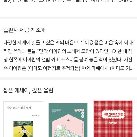
《망명》을 발표했다. 2020년부터 다양한 형태의 문학을 꿈꾸는 출판
사 픽션들을 운영하고 있다.
출판사 제공 책소개
다정한 세계에 깃들고 싶은 먹의 마음으로 ‘이응 품은 미음’속에 써 내
려간 음악과 글들 “만약 이아립의 노래에 모양이 있다면” ○ 한 때 책
상 한쪽에 이아립의 앨범 커버 포스터를 붙여 놓은 적이 있었다. 사진
속 이아립은 (아마도 여행지로 추정되는) 야외 카페에서 (아마도 커
피로 추정되는) 음료를 마시고 있는데, 내가 그 이미지를 사랑했던 이
유는 앨범 타이틀이자 수록곡인 ⟨이 밤, 우리들의 긴 여행이 시작되었
짧은 에세이, 깊은 울림
네⟩가 내게는 일종의 주문 같은 것이었고, 앨범 커버의 이미지에 그것
이 깃들어 있었기 때문이다. 이아립의 주문은 특별하고 강력했다. 그
가 ‘이 밤-’ 첫 운을 떼면 책상 앞 나의 영혼은 이미 다른 곳에 도착해
있다. 내게 그의 목소리에 담긴 공기는 ‘공기 반 소리 반’의 보컬 테크
닉이 아닌, 나를 기분 좋게 감싸면서 떠미는 ‘바람’이다. □ 그동안 동
그란 시디로 만났던 이아립의 음악이 이번엔 네모난 사진과 함께 도