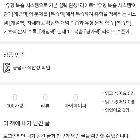
“유형 복습 시스템으로 기본 실력 완성! 라이트” ‘유형 복습 시스템’이
란? [개념책]의 문제를 [복습책]에서 복습하여 유형을 정복하는 시스
템 [개념책] 자세하고 확실한 개념 학습과 유형 문제 학습 [복습책]
기초력 문제 수록, [개념책] 문제 1:1 복습 [평가책] 라이트 수준에 맞
는 단원평가, 서술형평가 학업 성취도평가 수록 『개념+유형』은 개념
과 유형을 한번에 잡는 초, 중, 고 수학 전문 학습서입니다. 『기본 라
상품 인증
이트』의 유형 복습 시스템([개념책]의 문제를 [복습책]에서 1:1 복습)
으로 기본 실력을 완성할 수 있습니다. ·『개념+유형 라이트』는 유형
공급자 적합성 확인
복습 시스템을 갖춘 교재로 수학 실력을 꽉 잡아 줍니다. ·『개념+유형
라이트』는 ‘하 30%, 중 50%, 상 20%의 문제’로 구성되어 기본을
완성하기에 좋습니다.
읽고 싶어요 0명
0
0
0
읽고 있어요 0명
100자평
리뷰
마이페이퍼
읽었어요 0명
이 책에 내가 남긴 글
로그인하면 내가 남긴 글과 친구가 남긴 글을 확인할 수 있습니다.