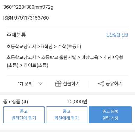
360쪽
220*300mm
972g
ISBN 9791173163760
주제분류
신간알림 신청
초등학교참고서
>
6학년
>
수학(초등6)
초등학교참고서
>
초등학교 출판사별
>
비상교육
>
개념+유형
(초등)
>
라이트(초등)
선물하기
공유하기
중고상품 (4)
10,000원
중고
중고
중고 등록
알라딘에 팔기
회원에게 팔기
알림 신청