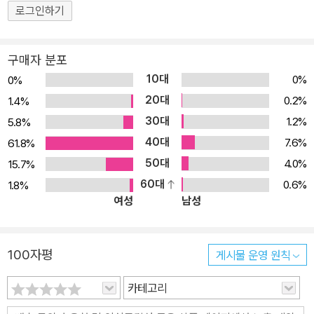
로그인하기
구매자 분포
10대
0%
0%
20대
0.2%
1.4%
30대
1.2%
5.8%
40대
7.6%
61.8%
50대
4.0%
15.7%
60대
0.6%
1.8%
여성
남성
100자평
게시물 운영 원칙
카테고리