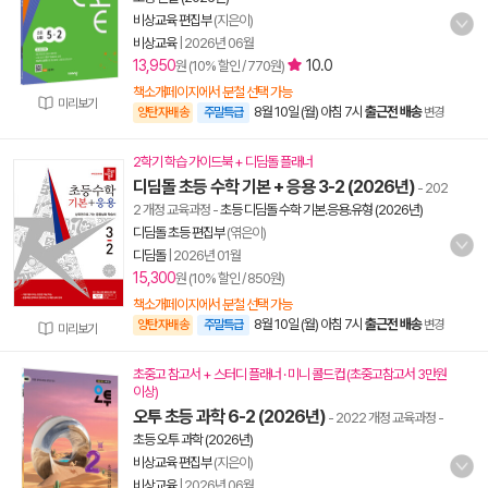
비상교육 편집부
(지은이)
비상교육
|
2026년 06월
13,950
10.0
원 (10% 할인 / 770원)
책소개페이지에서 분철 선택 가능
미리보기
8월 10일 (월) 아침 7시
출근전 배송
양탄자배송
주말특급
변경
2학기 학습 가이드북 + 디딤돌 플래너
디딤돌 초등 수학 기본 + 응용 3-2 (2026년)
- 202
2 개정 교육과정
-
초등 디딤돌 수학 기본.응용.유형 (2026년)
디딤돌 초등 편집부
(엮은이)
디딤돌
|
2026년 01월
15,300
원 (10% 할인 / 850원)
책소개페이지에서 분철 선택 가능
8월 10일 (월) 아침 7시
출근전 배송
양탄자배송
주말특급
변경
미리보기
초중고 참고서 + 스터디 플래너 · 미니 콜드컵 (초중고참고서 3만원
이상)
오투 초등 과학 6-2 (2026년)
- 2022 개정 교육과정
-
초등 오투 과학 (2026년)
비상교육 편집부
(지은이)
비상교육
|
2026년 06월