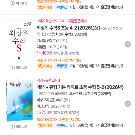
책소개페이지에서 분철 선택 가능
미리보기
8월 10일 (월) 아침 7시
출근전 배송
양탄자배송
주말특급
변경
2학기 학습 가이드북 + 디딤돌 플래너
최상위 수학S 초등 4-2 (2026년용)
- 2022 개정 교
육과정
-
초등 최상위 수학S (2026년)
디딤돌 편집부
(지은이)
디딤돌
|
2025년 03월
14,400
원 (10% 할인 / 800원)
책소개페이지에서 분철 선택 가능
8월 10일 (월) 아침 7시
출근전 배송
양탄자배송
주말특급
변경
미리보기
개념+유형 L홀더
개념 + 유형 기본 라이트 초등 수학 5-2 (2026년)
- 2022 개정 교육과정
-
초등 개념+유형 수학 (2026년)
비상교육 편집부
(지은이)
비상교육
|
2026년 01월
15,750
원 (10% 할인 / 870원)
책소개페이지에서 분철 선택 가능
8월 10일 (월) 아침 7시
출근전 배송
양탄자배송
주말특급
변경
미리보기