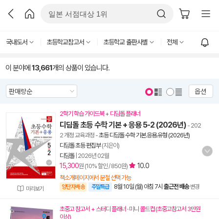
국내도서
초등학교참고서
초등학교 출판사별
전체
이 분야에
13,661
개의 상품이 있습니다.
옵션
2학기 학습 가이드북 + 디딤돌 플래너
디딤돌 초등 수학 기본 + 응용 5-2 (2026년)
- 202
2 개정 교육과정
-
초등 디딤돌 수학 기본.응용.유형 (2026년)
디딤돌 초등 편집부
(지은이)
디딤돌
|
2026년 02월
15,300
10.0
원 (10% 할인 / 850원)
책소개페이지에서 분철 선택 가능
8월 10일 (월) 아침 7시
출근전 배송
양탄자배송
주말특급
변경
미리보기
초중고 참고서 + 스터디 플래너 · 미니 콜드컵 (초중고참고서 3만원
이상)