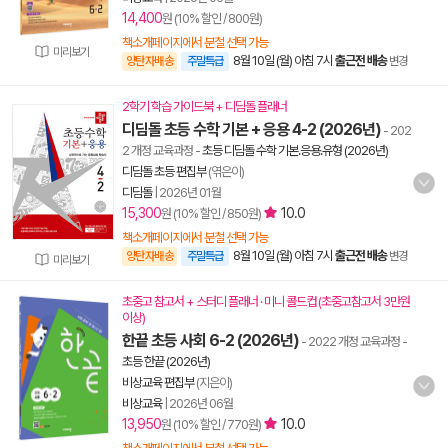
14,400
원 (10% 할인 / 800원)
책소개페이지에서 분철 선택 가능
미리보기
8월 10일 (월) 아침 7시
출근전 배송
양탄자배송
주말특급
변경
2학기 학습 가이드북 + 디딤돌 플래너
디딤돌 초등 수학 기본 + 응용 4-2 (2026년)
- 202
2 개정 교육과정
-
초등 디딤돌 수학 기본.응용.유형 (2026년)
디딤돌 초등 편집부
(엮은이)
디딤돌
|
2026년 01월
15,300
10.0
원 (10% 할인 / 850원)
책소개페이지에서 분철 선택 가능
8월 10일 (월) 아침 7시
출근전 배송
양탄자배송
주말특급
변경
미리보기
초중고 참고서 + 스터디 플래너 · 미니 콜드컵 (초중고참고서 3만원
이상)
한끝 초등 사회 6-2 (2026년)
- 2022 개정 교육과정
-
초등 한끝 (2026년)
비상교육 편집부
(지은이)
비상교육
|
2026년 06월
13,950
10.0
원 (10% 할인 / 770원)