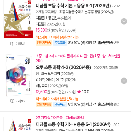
디딤돌 초등 수학 기본 + 응용 6-1 (2026년)
- 202
2 개정 교육과정
-
초등 디딤돌 수학 기본.응용.유형 (2026년)
디딤돌 초등 편집부
(지은이)
디딤돌
|
2025년 08월
15,300
원 (10% 할인 / 850원)
책소개페이지에서 분철 선택 가능
8월 10일 (월) 아침 7시
출근전 배송
양탄자배송
주말특급
변경
미리보기
초중고 참고서 + 스터디 플래너 · 미니 콜드컵 (초중고참고서 3만원
이상)
오투 초등 과학 4-2 (2026년용)
- 2022 개정 교육과
정
-
초등 오투 과학 (2026년)
김혜주
,
이경미
,
이수현
(지은이)
비상교육
|
2025년 06월
13,500
10.0
원 (10% 할인 / 750원)
책소개페이지에서 분철 선택 가능
미리보기
8월 10일 (월) 아침 7시
출근전 배송
양탄자배송
주말특급
변경
2학기 학습 가이드북 + 디딤돌 플래너
디딤돌 초등 수학 기본 + 응용 5-1 (2026년)
- 202
2 개정 교육과정
-
초등 디딤돌 수학 기본.응용.유형 (2026년)