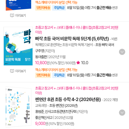
책소개페이지에서 분철 선택 가능
8월 10일 (월) 아침 7시
출근전 배송
양탄자배송
주말특급
변경
미리보기
초중고 참고서 + 스터디 플래너 · 미니 콜드컵 (초중고참고서 3만원
이상)
빠작 초등 국어 비문학 독해 5단계 (5,6학년)
- 바른
독해법으로 훈련하는 초등 비문학 독해 기본서
-
초등 빠작 국어
구주영
(지은이)
동아출판
|
2021년 11월
10,800
10.0
원 (10% 할인 / 600원)
책소개페이지에서 분철 선택 가능
미리보기
8월 10일 (월) 아침 7시
출근전 배송
양탄자배송
주말특급
변경
초중고 참고서 + 스터디 플래너 · 미니 콜드컵 (초중고참고서 3만원
이상)
쎈연산 8권 초등 수학 4-2 (2026년용)
- 2022 개정
교육과정
-
초등 쎈연산 (2026년)
홍범준
,
신사고초등콘텐츠연구회
(지은이)
좋은책신사고
|
2025년 02월
9,000
원 (10% 할인 / 500원)