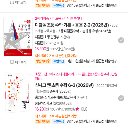
책소개페이지에서 분철 선택 가능
미리보기
8월 10일 (월) 아침 7시
출근전 배송
양탄자배송
주말특급
변경
2학기 학습 가이드북 + 디딤돌 플래너
디딤돌 초등 수학 기본 + 응용 2-2 (2026년)
- 202
2 개정 교육과정
-
초등 디딤돌 수학 기본.응용.유형 (2026년)
디딤돌 초등 편집부
(지은이)
디딤돌
|
2026년 01월
15,300
원 (10% 할인 / 850원)
책소개페이지에서 분철 선택 가능
8월 10일 (월) 아침 7시
출근전 배송
양탄자배송
주말특급
변경
미리보기
초중고 참고서 + 스터디 플래너 · 미니 콜드컵 (초중고참고서 3만원
이상)
신사고 쎈 초등 수학 6-2 (2026년)
- 2022 개정 교육
과정
-
초등 쎈수학 (2026년)
홍범준
,
신사고수학콘텐츠연구회
(지은이)
좋은책신사고
|
2026년 02월
16,200
10.0
원 (10% 할인 / 900원)
책소개페이지에서 분철 선택 가능
8월 10일 (월) 아침 7시
출근전 배송
양탄자배송
주말특급
변경