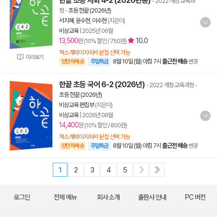
한끝 초등 사회 4-2 (2026년용)
- 2022 개정 교육과
정
-
초등 한끝 (2026년)
서지혜
,
윤수현
,
이수현
(지은이)
비상교육
|
2025년 06월
13,500
10.0
원 (10% 할인 / 750원)
책소개페이지에서 분철 선택 가능
미리보기
8월 10일 (월) 아침 7시
출근전 배송
양탄자배송
주말특급
변경
한끝 초등 국어 6-2 (2026년)
- 2022 개정 교육과정
-
초등 한끝 (2026년)
비상교육 편집부
(지은이)
비상교육
|
2026년 08월
14,400
원 (10% 할인 / 800원)
책소개페이지에서 분철 선택 가능
8월 10일 (월) 아침 7시
출근전 배송
양탄자배송
주말특급
변경
1
2
3
4
5
로그인
전체 메뉴
회사 소개
출판사 안내
PC 버전