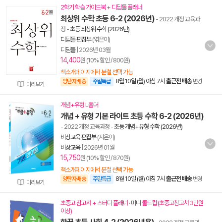
2학기 학습 가이드북 + 디딤돌 플래너
최상위 수학 초등 6-2 (2026년)
- 2022 개정 교육과
정
-
초등 최상위 수학 (2026년)
디딤돌 편집부
(엮은이)
디딤돌
|
2026년 03월
14,400
원 (10% 할인 / 800원)
책소개페이지에서 분철 선택 가능
8월 10일 (월) 아침 7시
출근전 배송
양탄자배송
주말특급
변경
미리보기
개념+유형 L홀더
개념 + 유형 기본 라이트 초등 수학 6-2 (2026년)
- 2022 개정 교육과정
-
초등 개념+유형 수학 (2026년)
비상교육 편집부
(지은이)
비상교육
|
2026년 01월
15,750
원 (10% 할인 / 870원)
책소개페이지에서 분철 선택 가능
8월 10일 (월) 아침 7시
출근전 배송
양탄자배송
주말특급
변경
미리보기
초중고 참고서 + 스터디 플래너 · 미니 콜드컵 (초중고참고서 3만원
이상)