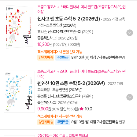
초중고 참고서 + 스터디 플래너 · 미니 콜드컵 (초중고참고서 3만원
이상)
신사고 쎈 초등 수학 5-2 (2026년)
- 2022 개정 교육
과정
-
초등 쎈연산 (2026년)
홍범준
,
신사고수학콘텐츠연구회
(지은이)
좋은책신사고
|
2026년 02월
16,200
원 (10% 할인 / 900원)
책소개페이지에서 분철 선택 가능
8월 10일 (월) 아침 7시
출근전 배송
양탄자배송
주말특급
변경
초중고 참고서 + 스터디 플래너 · 미니 콜드컵 (초중고참고서 3만원
이상)
쎈연산 10권 초등 수학 5-2 (2026년)
- 2022 개정
교육과정
-
초등 쎈연산 (2026년)
홍범준
,
신사고초등콘텐츠연구회
(지은이)
좋은책신사고
|
2026년 02월
9,900
10.0
원 (10% 할인 / 550원)
책소개페이지에서 분철 선택 가능
8월 10일 (월) 아침 7시
출근전 배송
양탄자배송
주말특급
변경
2학기 학습 가이드북 + 디딤돌 플래너