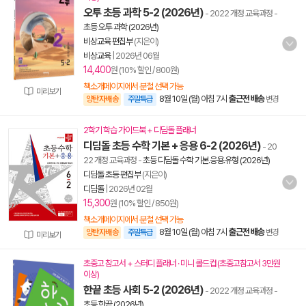
오투 초등 과학 5-2 (2026년)
- 2022 개정 교육과정
-
초등 오투 과학 (2026년)
비상교육 편집부
(지은이)
비상교육
|
2026년 06월
14,400
원 (10% 할인 / 800원)
책소개페이지에서 분철 선택 가능
미리보기
8월 10일 (월) 아침 7시
출근전 배송
양탄자배송
주말특급
변경
2학기 학습 가이드북 + 디딤돌 플래너
디딤돌 초등 수학 기본 + 응용 6-2 (2026년)
- 20
22 개정 교육과정
-
초등 디딤돌 수학 기본.응용.유형 (2026년)
디딤돌 초등 편집부
(지은이)
디딤돌
|
2026년 02월
15,300
원 (10% 할인 / 850원)
책소개페이지에서 분철 선택 가능
8월 10일 (월) 아침 7시
출근전 배송
양탄자배송
주말특급
변경
미리보기
초중고 참고서 + 스터디 플래너 · 미니 콜드컵 (초중고참고서 3만원
이상)
한끝 초등 사회 5-2 (2026년)
- 2022 개정 교육과정
-
초등 한끝 (2026년)