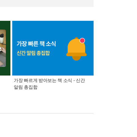
가장 빠르게 받아보는 책 소식 - 신간
경기컬처패스 1만원 
알림 총집합