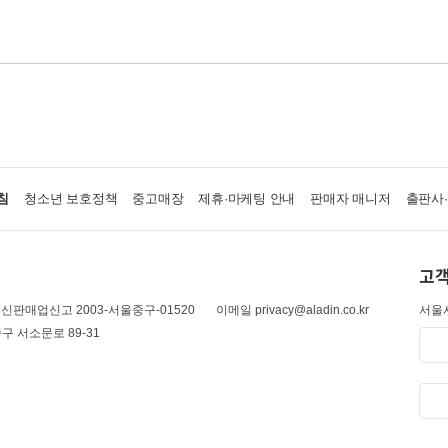
침
청소년 보호정책
중고매장
제휴·마케팅 안내
판매자 매니저
출판사
고객
신판매업신고 2003-서울중구-01520
이메일 privacy@aladin.co.kr
서울시
구 서소문로 89-31