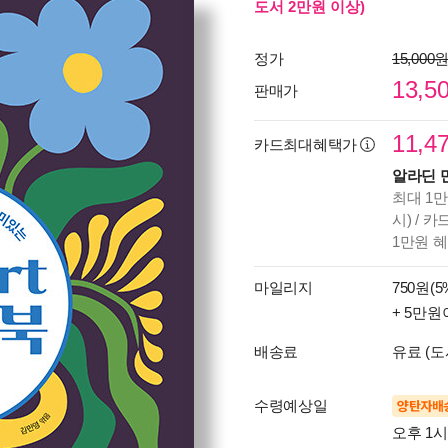
도서 2만원 이상)
정가
15,000
13,5
판매가
11,4
카드최대혜택가
알라딘 
최대 1만
시) / 
1만원 
마일리지
750원(5
+ 5만원
배송료
유료 (도
수령예상일
양탄자배
오후 1