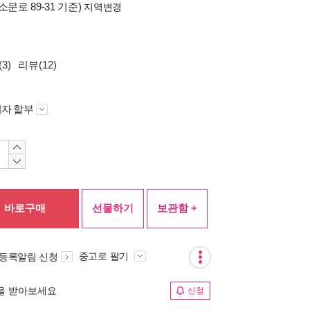
소문로 89-31 기준)
지역변경
3)
리뷰(12)
자 할부
바로구매
선물하기
보관함 +
중고로 팔기
 등록알림 신청
림을 받아보세요
신청