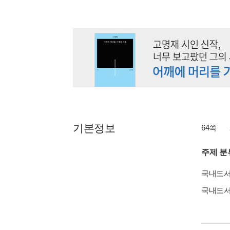
기본정보
64쪽
주제 분
국내도
국내도