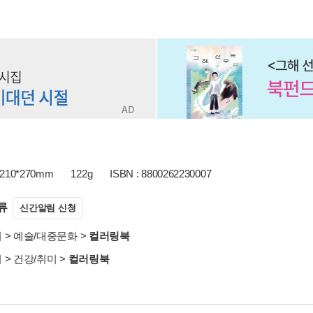
210*270mm
122g
ISBN : 8800262230007
류
신간알림 신청
서
>
예술/대중문화
>
컬러링북
서
>
건강/취미
>
컬러링북