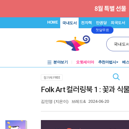
HOME
전자책
만권당
외국도서
국내도서
첫달무료
국내도
분야보기
오뒷세이아
추천마법사
베
정가제 FREE
Folk Art 컬러링북 1 : 꽃과 식
김민영
(지은이)
브레드&
2024-06-20