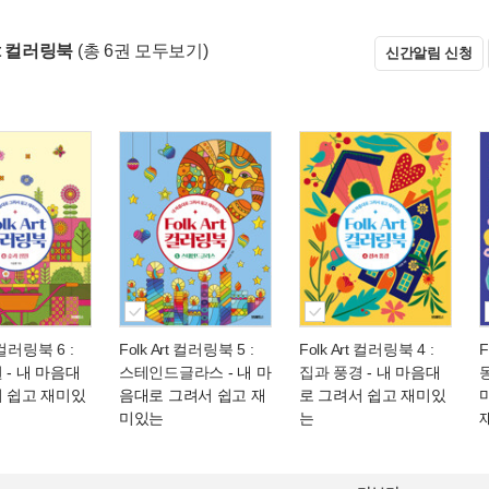
Art 컬러링북
(총 6권 모두보기)
신간알림 신청
t 컬러링북 6 :
Folk Art 컬러링북 5 :
Folk Art 컬러링북 4 :
F
원
- 내 마음대
스테인드글라스
- 내 마
집과 풍경
- 내 마음대
서 쉽고 재미있
음대로 그려서 쉽고 재
로 그려서 쉽고 재미있
미있는
는