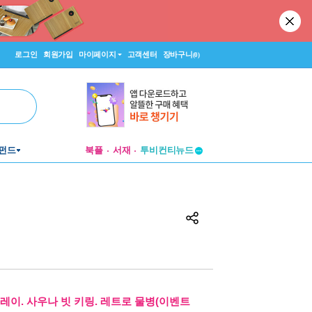
로그인
회원가입
마이페이지
고객센터
장바구니
(0)
펀드
북플
서재
투비컨티뉴드
창작플랫폼
투비컨티뉴드
레이. 사우나 빗 키링. 레트로 물병(이벤트