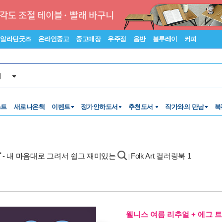
알라딘굿즈
온라인중고
중고매장
우주점
음반
블루레이
커피
서
스트
새로나온책
이벤트
정가인하도서
추천도서
작가와의 만남
북
물
- 내 마음대로 그려서 쉽고 재미있는
Folk Art 컬러링북 1
|
웰니스 여름 리추얼 + 에그 트