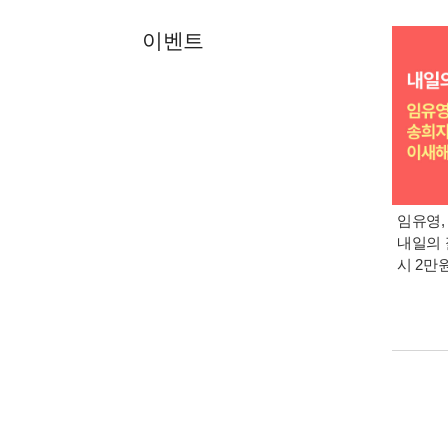
이벤트
임유영,
내일의 
시 2만원