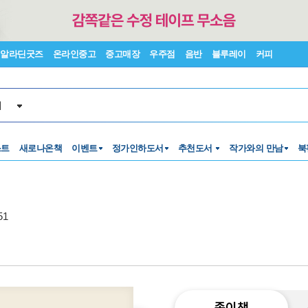
알라딘굿즈
온라인중고
중고매장
우주점
음반
블루레이
커피
서
스트
새로나온책
이벤트
정가인하도서
추천도서
작가와의 만남
북
51
종이책