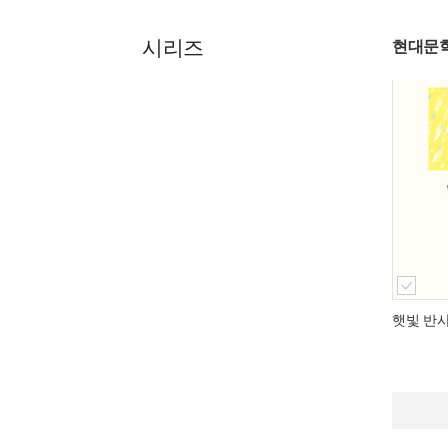
시리즈
현대문학
햇빛 반