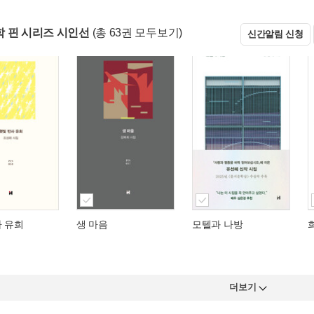
 핀 시리즈 시인선
(총 63권 모두보기)
신간알림 신청
사 유희
생 마음
모텔과 나방
더보기