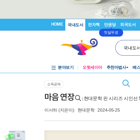
HOME
전자책
만권당
외국도서
국내도서
첫달무료
국내도
분야보기
오뒷세이아
추천마법사
베
소득공제
마음 연장
현대문학 핀 시리즈 시인선 
|
이서하
(지은이)
현대문학
2024-05-25