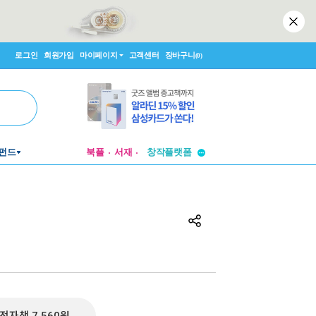
로그인
회원가입
마이페이지
고객센터
장바구니
(0)
펀드
북플
서재
투비컨티뉴드
창작플랫폼
투비컨티뉴드