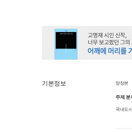
기본정보
양장본
주제 분
국내도