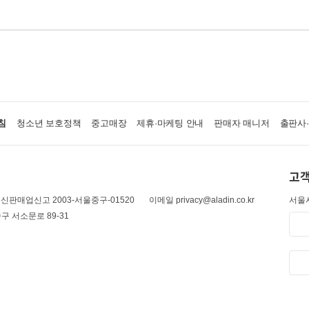
침
청소년 보호정책
중고매장
제휴·마케팅 안내
판매자 매니저
출판사
고객
신판매업신고 2003-서울중구-01520
이메일 privacy@aladin.co.kr
서울시
구 서소문로 89-31