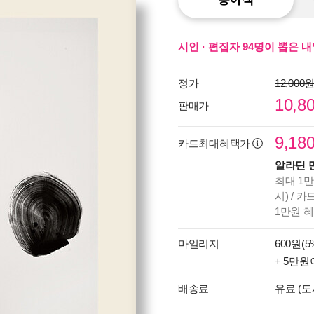
시인 · 편집자 94명이 뽑은 
정가
12,000
10,8
판매가
9,18
카드최대혜택가
알라딘 
최대 1만
시) / 
1만원 
마일리지
600원(5
+ 5만원
배송료
유료 (도