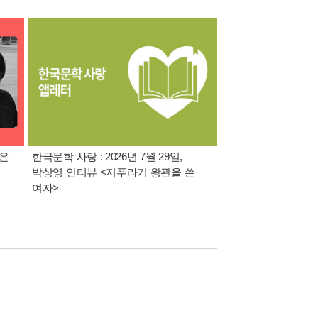
젊은
한국문학 사랑 : 2026년 7월 29일,
8월 특별 선물. 각도 
박상영 인터뷰 <지푸라기 왕관을 쓴
이동식 빨래 바구니
여자>