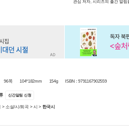
관심 저자, 시리즈의 출간 알
96쪽
104*182mm
154g
ISBN : 9791167902559
류
신간알림 신청
서
>
소설/시/희곡
>
시
>
한국시