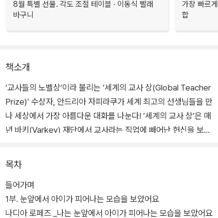
8월 특별 선물. 각도 조절 테이블 · 이동식 빨래
가장 빠르게
바구니
합
책소개
‘교사들의 노벨상’이라 불리는 ‘세계의 교사 상(Global Teacher
Prize)’ 수상자, 안드리아 자피라쿠가 세계 최고의 선생님들을 만
나 세상에서 가장 아름다운 대화를 나눈다! ‘세계의 교사 상’은 매
년 바키(Varkey) 재단에서 교사라는 직업에 빼어난 헌신을 보여
준 걸출한 선생님에게 수여하는 것으로, 2018년 자피라쿠는 175
개 국가에서 선발된 후보자 3만 3000명 가운데 수상자로 선정
목차
되었다.
들어가며
1부. 눈앞에서 아이가 피어나는 모습을 보았어요
이 책에서 저자는 세계 곳곳의 경이로운 선생님 서른 명과 이야기
나디아 로페즈 _나는 눈앞에서 아이가 피어나는 모습을 보았어요
를 나눈다. 그중에는 학교에 라디오 방송국을 세운 아르헨티나의