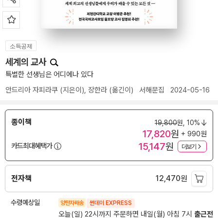
소득공제
세계의 교사
특별한 선생님은 어디에나 있다
안드리아 자피라쿠
(지은이),
장한라
(옮긴이)
서해문집
2024-05-16
종이책
19,800
원,
10%
17,820
원
+ 990원
15,147
원
카드최대혜택가
더보기
전자책
12,470
원
수령예상일
양탄자배송
썬데이 EXPRESS
오늘(일) 22시까지 주문하면 내일(월) 아침 7시
출근전