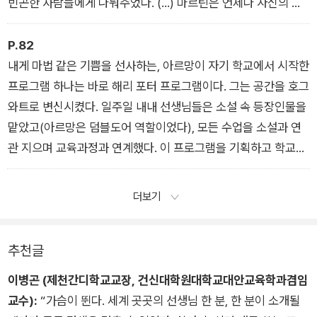
인도]
빈곤한 사람들에게 나눠주었다. (…) 마르틴은 언제나 자신의 가
이를 계속 살렸어요.” [매기 맥도넬 / 캐나다]
르침을 지역적 사안과 전 지구적인 사안에 연결한다. 그렇게 함으
로써 학생들이 공동체와 주변 세상을 더 폭넓게 경험하도록 해준
P.82
다. 이를 보여주는 완벽한 사례 하나는, 바로 예술 프로그램 지원
내게 마법 같은 기쁨을 선사하는, 아르망이 자기 학교에서 시작한
금을 활용해 학교 라디오 방송국을 세웠던 일이다. 몇 년이 지나
프로그램 하나는 바로 해리 포터 프로그램이다. 그는 공간을 호그
이 프로젝트는 아르헨티나 최고의 교육 프로젝트 상을 받았다.
와트로 변신시켰다. 일주일 내내 선생님들은 소설 속 등장인물을
(…) 첫 방송은 2008년에 내보냈으며, 지금은 하루 24시간, 일주
맡았고(아르망은 덤블도어 역할이었다), 모든 수업을 소설과 연
일 내내 방송하고 있다. 오로지 학생의 손으로만 운영하는 방송국
관 지으며 교육과정과 연계했다. 이 프로그램을 기획하고 학교를
이다. [마르틴 살베티 / 아르헨티나]
호그와트로 바꾸는 데에는 6개월에 걸친 100시간과 덧붙여 주말
이 4일 더 필요했다. 악명 높은 대강당도 만들었는데, 그곳에는
더보기
전기 촛불을 매달아서 떠다니는 것처럼 보이게 했다. (…) 레딧(R
eddit) 조회 수는 180만이 넘었고, 학생들은 이 프로그램을 정말
추천글
좋아해서 서둘러 집으로 돌아가 저녁 식사 때 올빼미의 펠릿에 관
한 지식을 나누고는 했다. 부모는 아이가 일찍 일어나 학교에 가
이병곤 (제천간디학교교장, 건신대학원대학교대안교육학과겸임
고 싶어 안달하는 모습을 보며 매우 놀랐다. (…) “공교육이 정말
교수):
“가슴이 뛴다. 세계 곳곳의 선생님 한 분, 한 분이 소개될
로 중요해요.” (…) 아르망은 가르치는 일은 싸움이라고 말한다.