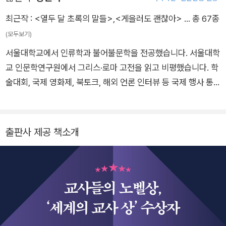
bal Teacher Prize)’을 수상했다. 175개 국가에서 선발된 후보
자 3만 3000명 가운데 받은 상이다. 이때 받은 상금 100만 달러
최근작 :
<열두 달 초록의 말들>
,
<게을러도 괜찮아>
… 총 67종
로 영국 전역의 소외된 지역 학교에 예술가들을 초대하는 비영리
(모두보기)
단체 ‘아티스트 인 레지던스(Artists in Residence)’를 설립했
서울대학교에서 인류학과 불어불문학을 전공했습니다. 서울대학
다. 세계경제포럼의 ‘문화 분야 리더’이자, 세계미래리더회의(Gl
교 인문학연구원에서 그리스·로마 고전을 읽고 비평했습니다. 학
obal Future Leaders Council) 회원이며, 《이브닝 스탠더드》
술대회, 국제 영화제, 북토크, 해외 언론 인터뷰 등 국제 행사 통
가 선정한 ‘런던에서 가장 영향력 있는 인물’ 10명 가운데 한 명에
역과 사회과학 분야 논문 번역을 맡으며, 서울대학교 교수 및 명
들었다. 2019년에는 교육에 헌신한 공로를 인정받아 대영제국
예교수의 영어 코치를 담당하고 있습니다. 우리말로 옮긴 책으로
훈작사(MBE)로 임명되었다. 첫 책인 《가르친다는 마법(Those
『이렇게나 놀라운 우주라니!』, 『접근 금지 가족』, 『청소년을 위한
출판사 제공 책소개
Who Can, Teach)》은 2021년 블룸즈버리에서 출판되었다. 런
뇌 사전』, 『학교 폭력에 관한 모든 질문』, 『사진과 그림으로 보는
던에서 남편과 두 딸과 함께 살고 있다.
인류 진화의 일곱 걸음』, 『솔직하고 대담한 에너지 이야기』, 『남
달라도 괜찮아』, 『동물들의 위대한 법정』, 『말의 무게』, 『위험한
도서관』 등이 있으며, 지은 책으로 『열두 달 초록의 말들』, 『너와
나의 야자 시간』(공저)이 있습니다.