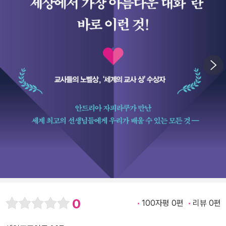
0
100자평 0편
리뷰 0편