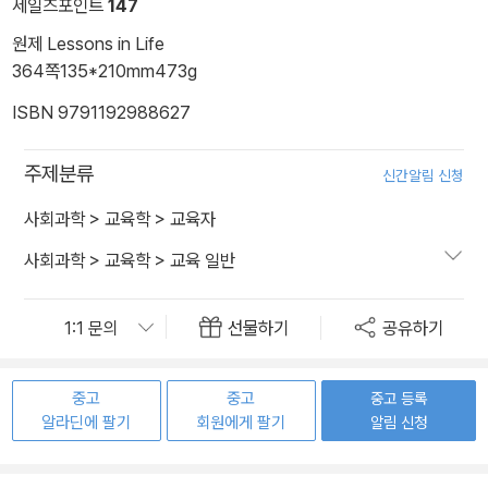
세일즈포인트
147
원제 Lessons in Life
364쪽
135*210mm
473g
ISBN 9791192988627
주제분류
신간알림 신청
사회과학
>
교육학
>
교육자
사회과학
>
교육학
>
교육 일반
선물하기
공유하기
중고
중고
중고 등록
알라딘에 팔기
회원에게 팔기
알림 신청