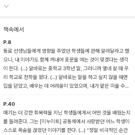
마르틴 선생님도 있고, 학생들을 마을 재생 프로젝트에 참여시킨
스코틀랜드의 데이비드 교장 선생님도 있다.
책속에서
또 학교를 호그와트 마법 학교로 바꾼 캐나다의 아르망 선생님,
인도의 작은 마을에서 낡은 축사를 초등학교로 바꾼 라니친 선생
P.8
님, 이누이트 마을에서 ‘자전거 도둑’ 학생들을 마을의 영웅으로
동료 선생님들에게 영향을 주었던 학생들에 관해 알려달라고 했
만들어준 매기 선생님, 중국 최고의 명문 학교에서 학생들을 가르
으니, 내 이야기도 함께 꺼내어 포문을 여는 것이 맞겠다는 생각
쳤던 시 왕 선생님도 있다. 이들 세계 최고의 선생님들은 아이들
이 든다. (…) 알바로는 중학교 3학년 말, 그러니까 열네 살 때 우
에 관해 어떤 이야기를 들려줄까? 행복하고, 자신감 넘치고, 배려
리 학교로 전학을 왔다. (…) 알바로는 말을 하고 싶지 않을 때면
심 있는 아이를 길러낼 수 있도록 어떤 조언을 해줄까?
입을 닫았고, 배우는 데 어려움이 있었으며, 내가 맡은 미술 수업
에 들어오지 않겠다고 했다. 젊었던 나는 내가 알바로를 바꿀 수
있다고 생각했지만, 수업을 몇 번 한 뒤 그를 가르치는 일에 절절
P.40
매게 되었다. (…) 그때 알바로가 내 책상 위에다 무언가를 올려두
매기는 더 강한 회복력을 지닌 학생들에게서 어떤 것을 배웠는지
고는 문으로 달려가는 게 시야 한쪽 구석에 잡혔다. 나는 소리를
를 들려준다. 그는 [이누이트] 공동체에서 사랑받던 어느 학생이
치며 멈추라고 했다. 알바로가 교과서에서 찢어낸, 줄이 그어진
스스로 목숨을 끊었던 이야기를 한다. (…) “정말 비극적인 순간