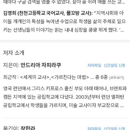
때마다 구글 검색을 멈출 수 없었다. 살아 숨 쉬려 애를 쓰는 교사
나는 그런 식으로 생각해본 적이 없지만, 그의 말이 맞다. 이건 싸
의 숨결 그 자체가 삶을 위한 교육이었다. 이들의 실천을 엿보는
김영희 (천천고등학교 국어교사, 물꼬방 교사):
“지역사회와 아
움이다. 비단 아이들이 목소리를 찾고 활용할 수 있도록 가르치는
것만으로도 우리 교사들에게 큰 위로가 되길.”
이들 개개인의 특성을 녹여낸 수업으로 학생을 삶의 주체로 일으
것만이 아니라, 선생님들이 하는 일을 인식시키기 위한 싸움이다.
키는 선생님들의 이야기는 읽는 내내 심장을 쿵쿵 뛰게 했다. ‘좋
[아르망 두세 / 캐나다]
은 교육’의 소명이 인간과 세계에 긍정적인 변화를 일으키는 것이
라면, 교사는 우리에게 강요되는 ‘객관적인 교수자, 평가자’라는
저자 소개
역할에서 적극적으로 벗어나야 할 것이다. 이 책에서 만난, 우리
와 어깨를 나란히 하고 선 “어디에나 있는” 특별한 선생님들의
지은이:
안드리아 자피라쿠
저자파일
신간알림 신청
이야기는 우리가 교육의 지향을 직진으로 밀고 나갈 수 있는 기운
최근작 :
<세계의 교사>
,
<가르친다는 마법>
… 총 6종
(모두보기)
이 된다.”
영국 런던에서 그리스 키프로스 출신 부모 아래 태어나, 브렌트와
캠든 지역에 있는 공립학교에 다녔다. 2003년부터 런던 앨퍼턴
공립학교에서 학생들을 가르치며, 미술 교사이자 부교장으로 지
내고 있다. 학생들을 위해 더 높이, 더 멀리 나아가려는 의지력 덕
분에 2018년 ‘교사들의 노벨상’이라 불리는 ‘세계의 교사 상(Glo
옮긴이:
장한라
저자파일
신간알림 신청