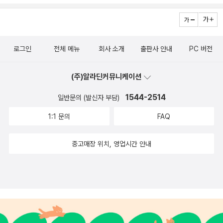
에 맞닥뜨린다. 커리큘럼, 문화적 터부, 인종차별, 아이를 방관하
거나 과잉보호하는 부모, 정신 질환, 부패, 소녀 인권, 여러 세대
에 걸친 트라우마, 흉기를 이용한 범죄, 부족한 재정, 전쟁으로 파
로그인
전체 메뉴
회사 소개
출판사 안내
PC 버전
괴된 나라에서 가르치는 일까지…. 이들의 고유한 이야기는 때로
마음이 찢어지고, 경악스럽고, 또는 우습거나 고통스럽지만, 교육
(주)알라딘커뮤니케이션
에 헌신하고 학생들의 안녕을 위한 마음은 모두가 하나였다. 어느
작은 마을, 어느 나라, 어느 대륙에 있건, 또 어떤 학교든, 그 안으
1544-2514
일반문의 (발신자 부담)
로 들어가면 마치 고향에 온 것처럼 편안하리라는 것을 ‘우리’ 선
1:1 문의
FAQ
생님들은 모두 잘 알고 있다 선생님들은 수없이 많은 방식으로 학
생들과 연결되는 방법을 찾아낸다. 이렇게 가르치려면 어마어마
중고매장 위치, 영업시간 안내
하게 많은 에너지, 창의력, 추진력이 필요하며, 전통적인 학교 구
조에서 벗어나 근무시간 외에 일할 용기도 필요하다. 학생들에게
나 선생님들에게나 ‘용기’는 이 책을 관통하는 중심 주제다. 이를
테면 남아프리카공화국 매저리 선생님과 영국 앤드루 선생님의
용기 있는 싸움이라든가, 미국 에스더 선생님과 브라질 레티시아