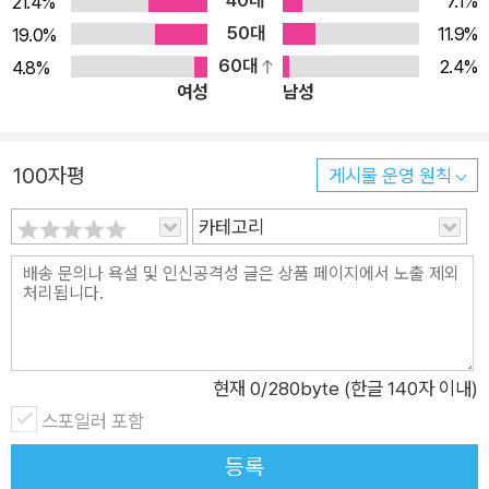
40대
7.1%
21.4%
마을에서 ‘자전거 도둑’ 학생들을 마을의 영웅으로 만들어준 매기
50대
11.9%
19.0%
선생님, 중국 최고의 명문 학교에서 학생들을 가르쳤던 시 왕 선
60대
2.4%
4.8%
생님도 있다. 이들 세계 최고의 선생님들은 아이들에 관해 어떤
여성
남성
이야기를 들려줄까? 행복하고, 자신감 넘치고, 배려심 있는 아이
를 길러낼 수 있도록 어떤 조언을 해줄까? “가슴이 뛴다. 세계 곳
100자평
곳의 선생님 한 분, 한 분이 소개될 때마다 구글 검색을 멈출 수
게시물 운영 원칙
없었다. 살아 숨 쉬려 애를 쓰는 교사의 숨결 그 자체가 삶을 위한
카테고리
교육이었다. 이들의 실천을 엿보는 것만으로도 우리 교사들에게
큰 위로가 되길.” _이병곤 (제천간디학교 교장, 《가르칠 수 없는
것을 가르치기》 저자) “지역사회와 아이들 개개인의 특성을 녹여
낸 수업으로 학생을 삶의 주체로 일으키는 선생님들의 이야기는
읽는 내내 심장을 쿵쿵 뛰게 했다. ‘좋은 교육’의 소명이 인간과
현재
0
/280byte (한글 140자 이내)
세계에 긍정적인 변화를 일으키는 것이라면, 교사는 우리에게 강
스포일러 포함
요되는 ‘객관적인 교수자, 평가자’라는 역할에서 적극적으로 벗어
나야 할 것이다. 이 책에서 만난, 우리와 어깨를 나란히 하고 선
등록