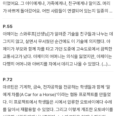
종이 한 장 위에다, 내가 이제껏 본 것 가운데 가장 놀라운 기타
이었어요. 그 아이에게나, 가족에게나, 친구에게나 말이죠. 머리
그림을 그려두었다. 나는 기뻐 어쩔 줄을 몰랐다. 알바로도 할 수
가 바쁘게 돌아갔어요. 어떤 사람들이 연결되어 있는지 일종의 사
있었다! 더 엄청난 건, 알바로가 스스로 하고 싶은 것이 있었다는
회적 지도를 그려보고, 영향이 얼마나 멀리까지 퍼질지를 떠올려
점이다! 나는 알바로의 그림이 뛰어나다고 칭찬해주었고, 알바로
보느라 말이에요.” 매기가 가장 걱정했던 사람은 바로 그 남자아
P.55
는 그저 나를 쳐다보았다. 그 회색 눈에는 놀라움이 가득했다.
이의 형이었다. 그런데 다른 학생들이 그에게 보호막이 되어주었
아제이는 스와루프[선생님]가 알려준 기술을 친구들과 나누는 데
다. 그 아이가 어디를 가든지 당번을 정해 번갈아 가며 동행했고,
그치지 않고, 살면서 무서웠던 순간에도 이 기술에 의지했다. 아
상황에 맞춰 다른 보호자에게 인도했다. 선생님이나 부모가 시킨
제이가 부모와 함께 차를 타고 가던 도중에 고속도로에서 끔찍한
일이 전혀 아니었다. 아이들이 정서적으로 보인 반응이었다. “마
교통사고가 났다. 아제이의 어머니는 의식을 잃었지만, 아제이는
치 비공식 스케줄 같았죠. 그 아이는 절대로 혼자 있는 법이 없었
다행히 어머니와 아버지를 차에서 데리고 나올 수 있었다. (…)
어요. 학교에서 운동 센터까지 걸어갈 때도, 청소년 센터를 나와
“아제이는 자기가 침착함을 유지했고 미소를 지으며 병원으로 걸
서 저녁을 먹으러 사촌네 집으로 걸어갈 때도요. 모두 그 아이가
어 들어갔다고 얘기했어요. 의사가 도우러 와서야 아제이는 주저
P.72
얼마나 위태로운 상태인지 알고 있었고, 그 아이를 위해 자리를
앉았죠. 그 트라우마를 겪는 동안, 저랑 교실에서 했던 문제 해결
마르틴은 기계학, 금속, 전자공학을 전공하는 학생들과 함께 ‘말
지켜주었죠. 아이들의 동정심을, 팀워크를, 그들이 완벽하게 상황
게임을 계속 떠올렸다고 말했어요. 매 시점 알맞은 결정을 내려야
에게 차를(A Car for a Horse)’이라는 협동 프로젝트를 만들었
을 이해하던 일을 결코 잊지 못할 거예요. 사람들을 밀쳐내고픈
한다는 사실을 알고 있었다고 했죠. 아제이는 자신의 감정을 잘
다. 이 프로젝트에서 학생들은 시에서 압류한 오토바이에다 수레
마음이 들 수도 있는, 마음 깊이 고통을 겪고 있는 사람과 함께 지
다스렸고, 그런 아제이가 정말 자랑스러워요.” [스와루프 라왈 /
를 달아서 재활용할 수 있었다. 그리고 이렇게 개조한 오토바이를
낸다는 건 쉬운 일이 아니죠. 아이들은 단단히 버티고 서서 그 아