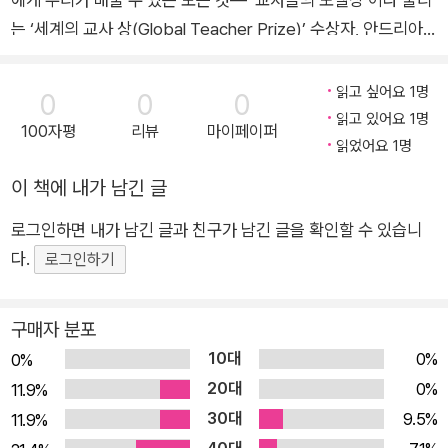
는 ‘세계의 교사 상(Global Teacher Prize)’ 수상자, 안드리아
자피라쿠가 세계 최고의 선생님들을 만나 세상에서 가장 아름다
운 대화를 나눈다! ‘세계의 교사 상’은 매년 바키(Varkey) 재단에
읽고 싶어요 1명
0
0
0
서 교사라는 직업에 빼어난 헌신을 보여준 걸출한 선생님에게 수
읽고 있어요 1명
100자평
리뷰
마이페이퍼
여하는 것으로, 2018년 자피라쿠는 175개 국가에서 선발된 후보
읽었어요 1명
자 3만 3000명 가운데 수상자로 선정되었다(이때 받은 상금 10
이 책에 내가 남긴 글
0만 달러로 영국 전역의 소외된 지역 학교에 예술가들을 초대하
로그인하면 내가 남긴 글과 친구가 남긴 글을 확인할 수 있습니
는 비영리단체 ‘아티스트 인 레지던스’를 설립했고, 2019년에는
다.
교육에 헌신한 공로를 인정받아 대영제국 훈작사(MBE)에 임명
로그인하기
되었다). 이 책에서 저자는 세계 곳곳의 경이로운 선생님 서른 명
과 이야기를 나눈다. 그중에는 학교에 라디오 방송국을 세운 아르
구매자 분포
헨티나의 마르틴 선생님도 있고, 학생들을 마을 재생 프로젝트에
10대
0%
0%
참여시킨 스코틀랜드의 데이비드 교장 선생님도 있다. 또 학교를
20대
0%
11.9%
호그와트 마법 학교로 바꾼 캐나다의 아르망 선생님, 인도의 작은
30대
9.5%
11.9%
마을에서 낡은 축사를 초등학교로 바꾼 라니친 선생님, 이누이트