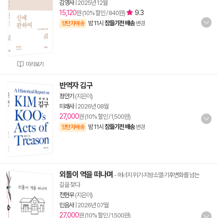
김영사
|
2025년 12월
15,120
9.3
원 (10% 할인 / 840원)
밤 11시
잠들기전 배송
양탄자배송
변경
미리보기
반역자 김구
정안기
(지은이)
미래사
|
2026년 08월
27,000
원 (10% 할인 / 1,500원)
밤 11시
잠들기전 배송
양탄자배송
변경
외톨이 역을 떠나며
- 에너지 위기·지방소멸·기후변화를 넘는
길을 찾다
전현우
(지은이)
민음사
|
2026년 07월
27,000
원 (10% 할인 / 1,500원)