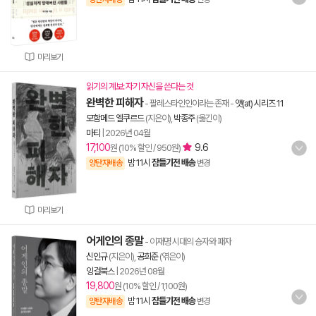
미리보기
읽기의 계보: 자기 자신을 쓴다는 것
완벽한 피해자
- 팔레스타인인이라는 존재
-
앳(at) 시리즈 11
모함메드 엘쿠르드
(지은이),
박종주
(옮긴이)
마티
|
2026년 04월
17,100
9.6
원 (10% 할인 / 950원)
밤 11시
잠들기전 배송
양탄자배송
변경
미리보기
어게인의 종말
- 이재명 시대의 승자와 패자
신인규
(지은이),
공희준
(엮은이)
잉걸북스
|
2026년 08월
19,800
원 (10% 할인 / 1,100원)
밤 11시
잠들기전 배송
양탄자배송
변경