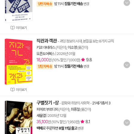
밤 11시
잠들기전 배송
양탄자배송
변경
미리보기
직관과 객관
- 과잉 정보의 시대, 본질을 보는 8가지 규칙
키코 야네라스
(지은이),
이소영
(옮긴이)
오픈도어북스
|
2026년 01월
18,000
9.8
원 (10% 할인 / 1,000원)
밤 11시
잠들기전 배송
양탄자배송
변경
미리보기
구별짓기 -상
- 문화와 취향의 사회학
-
21세기총서 3
피에르 부르디외
(지은이),
최종철
(옮긴이)
새물결
|
2005년 12월
35,100
8.1
원 (10% 할인 / 1,950원)
택배
로 주문하면
8월 11일 출고
변경