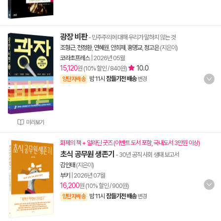
광장 비판
- 민주주의에 대해 우리가 말하지 않는 것
조형근
,
천정환
,
연혜원
,
안희제
,
홍명교
,
정고은
(지은이)
코라초프레스
|
2026년 05월
15,120
10.0
원 (10% 할인 / 840원)
밤 11시
잠들기전 배송
양탄자배송
변경
미리보기
화제의 책 + 알라딘 굿즈 (이벤트 도서 포함, 국내도서 3만원 이상)
초식 공무원 생존기
- 30년 공직 사회 생태 보고서
김인태
(지은이)
부키
|
2026년 07월
16,200
원 (10% 할인 / 900원)
밤 11시
잠들기전 배송
양탄자배송
변경