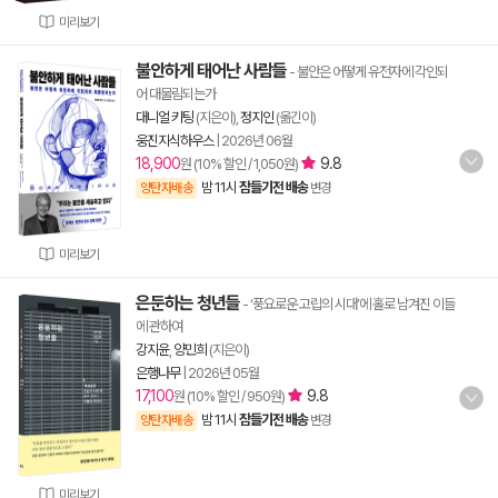
미리보기
불안하게 태어난 사람들
- 불안은 어떻게 유전자에 각인되
어 대물림되는가
대니얼 키팅
(지은이),
정지인
(옮긴이)
웅진지식하우스
|
2026년 06월
18,900
9.8
원 (10% 할인 / 1,050원)
밤 11시
잠들기전 배송
양탄자배송
변경
미리보기
은둔하는 청년들
- ‘풍요로운 고립의 시대’에 홀로 남겨진 이들
에 관하여
강지윤
,
양민희
(지은이)
은행나무
|
2026년 05월
17,100
9.8
원 (10% 할인 / 950원)
밤 11시
잠들기전 배송
양탄자배송
변경
미리보기