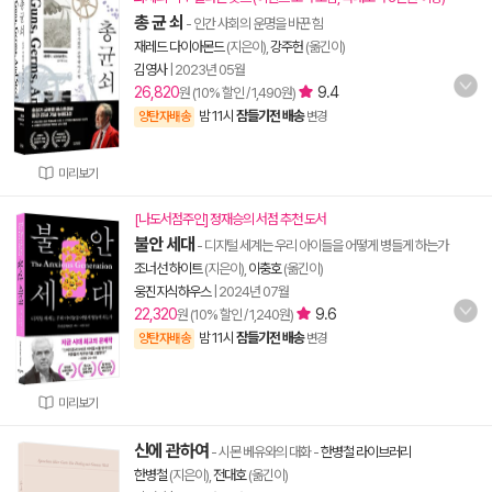
총 균 쇠
- 인간 사회의 운명을 바꾼 힘
재레드 다이아몬드
(지은이),
강주헌
(옮긴이)
김영사
|
2023년 05월
26,820
9.4
원 (10% 할인 / 1,490원)
밤 11시
잠들기전 배송
양탄자배송
변경
미리보기
[나도서점주인] 정재승의 서점 추천 도서
불안 세대
- 디지털 세계는 우리 아이들을 어떻게 병들게 하는가
조너선 하이트
(지은이),
이충호
(옮긴이)
웅진지식하우스
|
2024년 07월
22,320
9.6
원 (10% 할인 / 1,240원)
밤 11시
잠들기전 배송
양탄자배송
변경
미리보기
신에 관하여
- 시몬 베유와의 대화
-
한병철 라이브러리
한병철
(지은이),
전대호
(옮긴이)