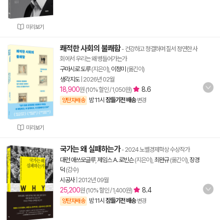
미리보기
쾌적한 사회의 불쾌함
- 건강하고 청결하며 질서 정연한 사
회에서 우리는 왜 병들어가는가
구마시로 도루
(지은이),
이정미
(옮긴이)
생각지도
|
2026년 02월
18,900
8.6
원 (10% 할인 / 1,050원)
밤 11시
잠들기전 배송
양탄자배송
변경
미리보기
국가는 왜 실패하는가
- 2024 노벨경제학상 수상작가
대런 애쓰모글루
,
제임스 A. 로빈슨
(지은이),
최완규
(옮긴이),
장경
덕
(감수)
시공사
|
2012년 09월
25,200
8.4
원 (10% 할인 / 1,400원)
밤 11시
잠들기전 배송
양탄자배송
변경