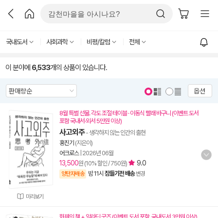
국내도서
사회과학
비평/칼럼
전체
이 분야에
6,533
개의 상품이 있습니다.
옵션
8월 특별 선물. 각도 조절 테이블 · 이동식 빨래 바구니 (이벤트 도서
포함 국내서·외서 5만원 이상)
사고외주
- 생각하지 않는 인간의 출현
홍진기
(지은이)
어크로스
|
2026년 06월
13,500
9.0
원 (10% 할인 / 750원)
밤 11시
잠들기전 배송
양탄자배송
변경
미리보기
화제의 책 + 알라딘 굿즈 (이벤트 도서 포함, 국내도서 3만원 이상)