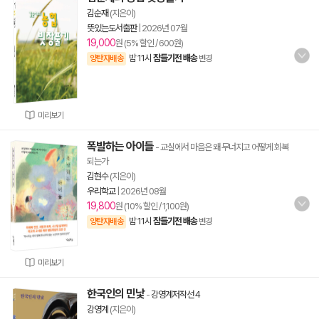
김순재
(지은이)
뜻있는도서출판
|
2026년 07월
19,000
원 (5% 할인 / 600원)
밤 11시
잠들기전 배송
양탄자배송
변경
미리보기
폭발하는 아이들
- 교실에서 마음은 왜 무너지고 어떻게 회복
되는가
김현수
(지은이)
우리학교
|
2026년 08월
19,800
원 (10% 할인 / 1,100원)
밤 11시
잠들기전 배송
양탄자배송
변경
미리보기
한국인의 민낯
-
강영계저작선 4
강영계
(지은이)