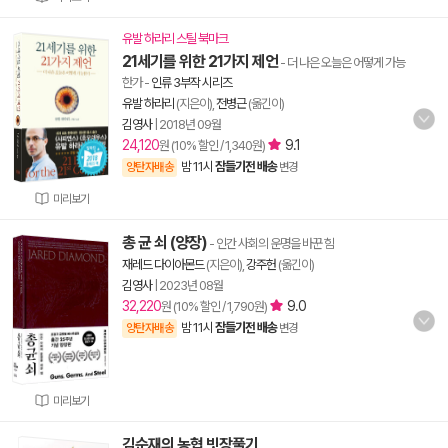
유발 하라리 스틸 북마크
21세기를 위한 21가지 제언
- 더 나은 오늘은 어떻게 가능
한가
-
인류 3부작 시리즈
유발 하라리
(지은이),
전병근
(옮긴이)
김영사
|
2018년 09월
24,120
9.1
원 (10% 할인 / 1,340원)
밤 11시
잠들기전 배송
양탄자배송
변경
미리보기
총 균 쇠 (양장)
- 인간 사회의 운명을 바꾼 힘
재레드 다이아몬드
(지은이),
강주헌
(옮긴이)
김영사
|
2023년 08월
32,220
9.0
원 (10% 할인 / 1,790원)
밤 11시
잠들기전 배송
양탄자배송
변경
미리보기
김순재의 농협 빗장풀기