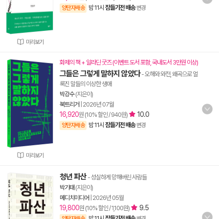
밤 11시
잠들기전 배송
양탄자배송
변경
미리보기
화제의 책 + 알라딘 굿즈 (이벤트 도서 포함, 국내도서 3만원 이상)
그들은 그렇게 말하지 않았다
- 오해와 와전, 왜곡으로 얼
룩진 말들의 이상한 생애
박강수
(지은이)
북트리거
|
2026년 07월
16,920
10.0
원 (10% 할인 / 940원)
밤 11시
잠들기전 배송
양탄자배송
변경
미리보기
청년 파산
- 성실하게 망해버린 사람들
박기태
(지은이)
메디치미디어
|
2026년 05월
19,800
9.5
원 (10% 할인 / 1,100원)
밤 11시
잠들기전 배송
양탄자배송
변경