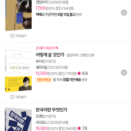
연암서가
|
2026년 08월
17,100
원 (5% 할인 / 540원)
택배
로 주문하면
8월 11일 출고
변경
미리보기
21세기 최고의 책
어떻게 살 것인가
- 힐링에서 스탠딩으로!
유시민
(지은이)
생각의길
|
2013년 03월
13,500
8.8
원 (10% 할인 / 750원)
밤 11시
잠들기전 배송
양탄자배송
변경
미리보기
한국이란 무엇인가
김영민
(지은이)
어크로스
|
2025년 04월
16,920
7.6
원 (10% 할인 / 940원)