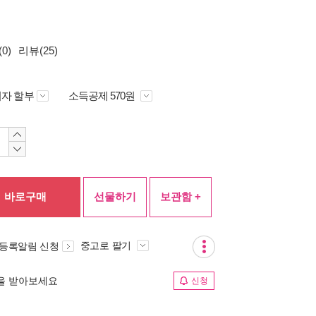
0)
리뷰(25)
자 할부
소득공제 570원
바로구매
선물하기
보관함 +
중고로 팔기
 등록알림 신청
림을 받아보세요
신청