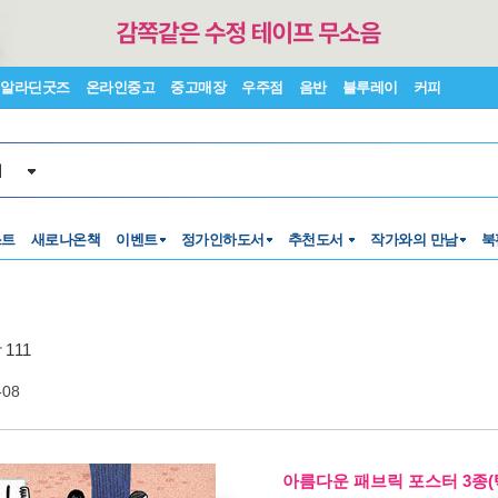
알라딘굿즈
온라인중고
중고매장
우주점
음반
블루레이
커피
서
스트
새로나온책
이벤트
정가인하도서
추천도서
작가와의 만남
북
111
-08
아름다운 패브릭 포스터 3종(택