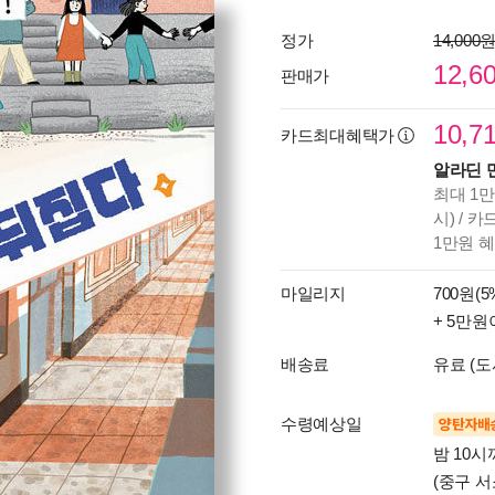
정가
14,000
12,6
판매가
10,7
카드최대혜택가
알라딘 
최대 1만
시) / 
1만원 
마일리지
700원(5
+ 5만원
배송료
유료 (도
수령예상일
양탄자배
밤 10
(중구 서