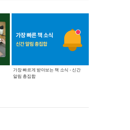
가장 빠르게 받아보는 책 소식 - 신간
경기컬처패스 1만원 
알림 총집합