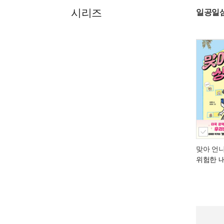
시리즈
일공일
맞아 언니
위험한 