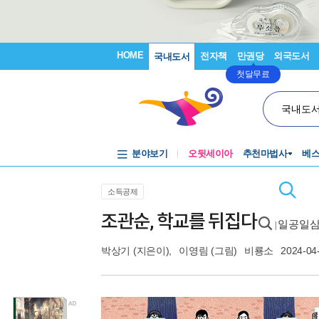
HOME
전자책
만권당
외국도서
국내도서
첫달무료
국내도
분야보기
오뒷세이아
추천마법사
베
소득공제
조관순, 학교를 뒤집다
일공일삼 
|
박상기
(지은이),
이영림
(그림)
비룡소
2024-04