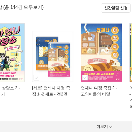
삼
(총 144권 모두보기)
신간알림 신청
 상담소 2
-
[세트] 언제나 다정 죽
언제나 다정 죽집 2
-
내기
집 1~2 세트 - 전2권
고양이롤의 비밀
더보기