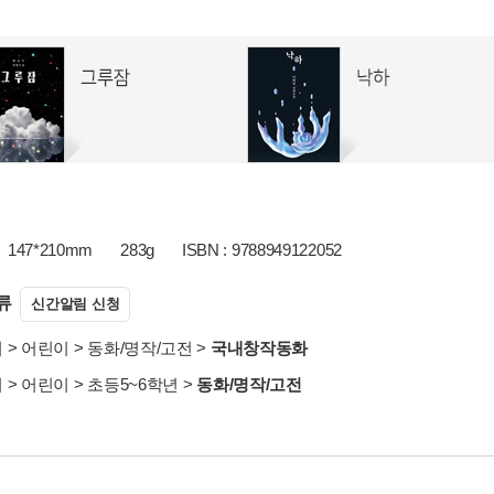
147*210mm
283g
ISBN : 9788949122052
류
신간알림 신청
서
>
어린이
>
동화/명작/고전
>
국내창작동화
서
>
어린이
>
초등5~6학년
>
동화/명작/고전