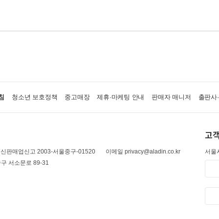
침
청소년 보호정책
중고매장
제휴·마케팅 안내
판매자 매니저
출판사
고객
신판매업신고 2003-서울중구-01520
이메일 privacy@aladin.co.kr
서울시
구 서소문로 89-31