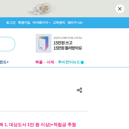
로그인
회원가입
마이페이지
고객센터
장바구니
(0)
펀드
북플
서재
투비컨티뉴드
창작플랫폼
투비컨티뉴드
 1, 대상도서 1만 원 이상)+적립금 추첨