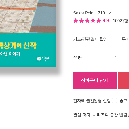
Sales Point :
710
9.9
100자평(
카드/간편결제 할인
무이
수량
장바구니 담기
전자책 출간알림 신청
중고
관심 저자, 시리즈의 출간 알