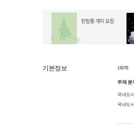
기본정보
160쪽
주제 분
국내도
국내도