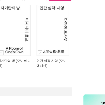
자기만의 방 (모노 에디
인간 실격·사양 (모노
션)
에디션)