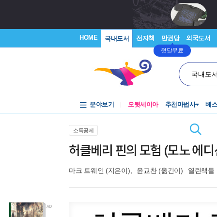
HOME
전자책
만권당
외국도서
국내도서
첫달무료
국내도
분야보기
오뒷세이아
추천마법사
베
소득공제
허클베리 핀의 모험 (모노 에디
마크 트웨인
(지은이),
윤교찬
(옮긴이)
열린책들