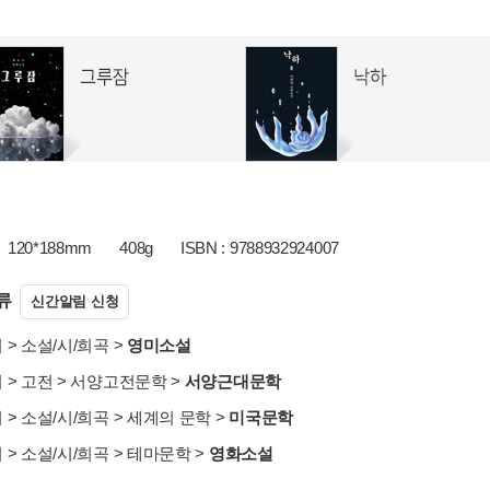
120*188mm
408g
ISBN : 9788932924007
류
신간알림 신청
서
>
소설/시/희곡
>
영미소설
서
>
고전
>
서양고전문학
>
서양근대문학
서
>
소설/시/희곡
>
세계의 문학
>
미국문학
서
>
소설/시/희곡
>
테마문학
>
영화소설