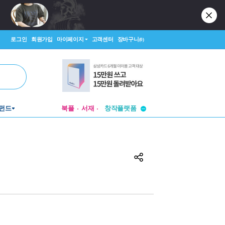
로그인
회원가입
마이페이지
고객센터
장바구니
(0)
투비컨티뉴드
창작플랫폼
펀드
북플
서재
투비컨티뉴드