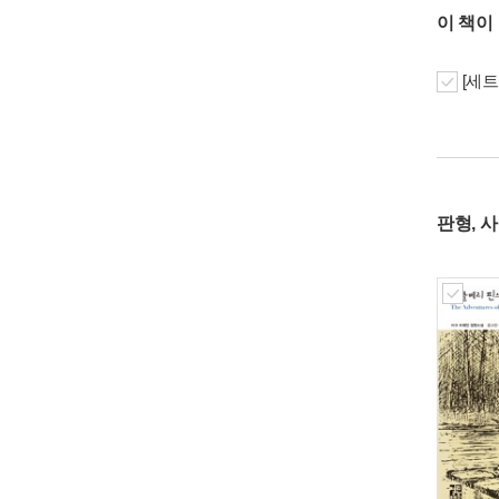
이 책이
[세트
판형, 