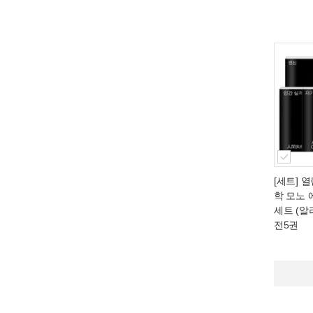
[세트] 
학 모노 
세트 (알
전5권