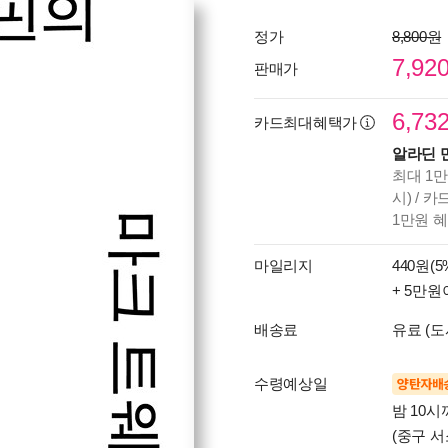
정가
8,800원
7,92
판매가
6,73
카드최대혜택가
알라딘 
최대 1만
시) / 
1만원 
마일리지
440원(5
+ 5만원
배송료
유료 (도
수령예상일
양탄자배
밤 10
(중구 서