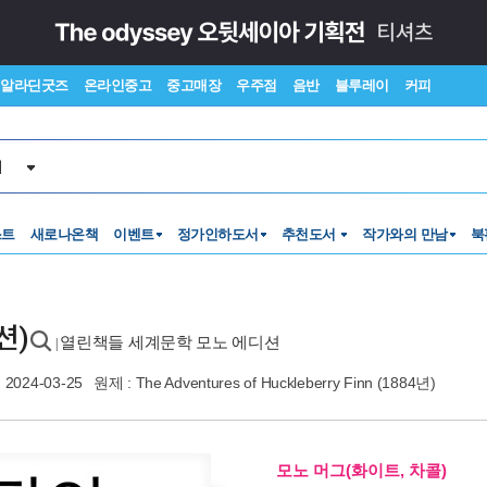
알라딘굿즈
온라인중고
중고매장
우주점
음반
블루레이
커피
서
스트
새로나온책
이벤트
정가인하도서
추천도서
작가와의 만남
북
션)
열린책들 세계문학 모노 에디션
|
2024-03-25
원제 : The Adventures of Huckleberry Finn (1884년)
모노 머그(화이트, 차콜)