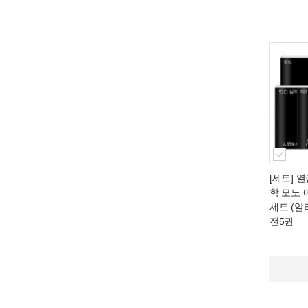
[세트] 
학 모노 
세트 (알
전5권