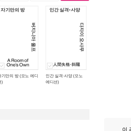
자기만의 방 (모노 에디
인간 실격·사양 (모노
션)
에디션)