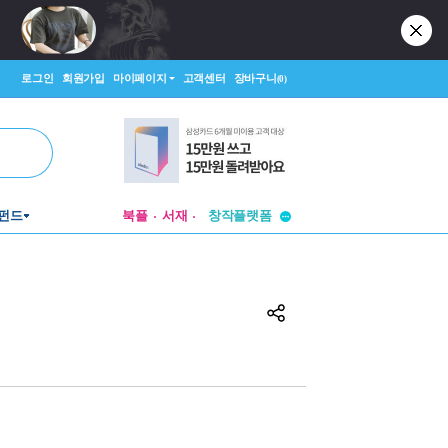
로그인
회원가입
마이페이지
고객센터
장바구니
(0)
투비컨티뉴드
펀드
북플
서재
창작플랫폼
투비컨티뉴드