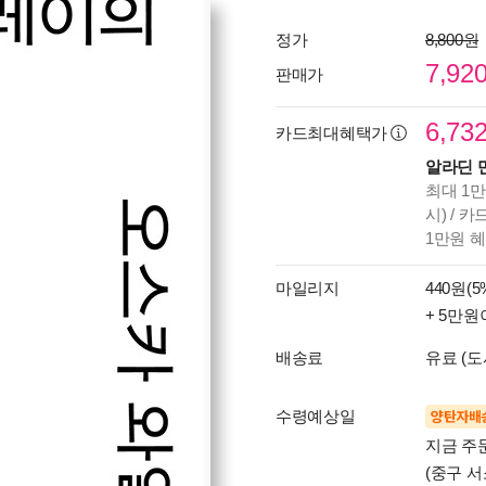
정가
8,800원
7,92
판매가
6,73
카드최대혜택가
알라딘 
최대 1만
시) / 
1만원 
마일리지
440원(5
+ 5만원
배송료
유료 (도
수령예상일
양탄자배
지금 주
(중구 서