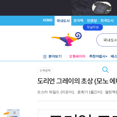
HOME
전자책
만권당
외국도서
국내도서
첫달무료
국내도
분야보기
오뒷세이아
추천마법사
베
소득공제
도리언 그레이의 초상 (모노 에
오스카 와일드
(지은이),
윤희기
(옮긴이)
열린책