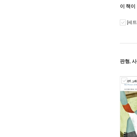
이 책이
[세트
판형, 