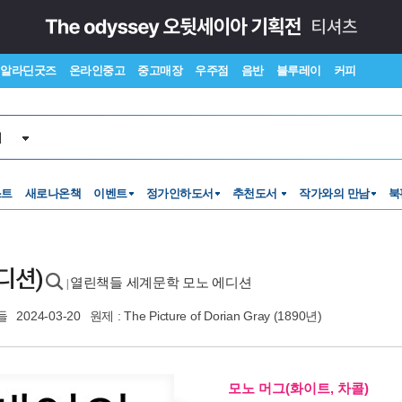
알라딘굿즈
온라인중고
중고매장
우주점
음반
블루레이
커피
서
스트
새로나온책
이벤트
정가인하도서
추천도서
작가와의 만남
북
디션)
열린책들 세계문학 모노 에디션
|
들
2024-03-20
원제 : The Picture of Dorian Gray (1890년)
모노 머그(화이트, 차콜)