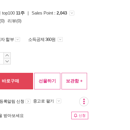
 top100
11주
|
Sales Point :
2,043
0)
리뷰(0)
자 할부
소득공제 360원
바로구매
선물하기
보관함 +
중고로 팔기
 등록알림 신청
림을 받아보세요
신청