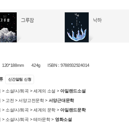
120*188mm
424g
ISBN : 9788932924014
류
신간알림 신청
서
>
소설/시/희곡
>
세계의 소설
>
아일랜드소설
서
>
고전
>
서양고전문학
>
서양근대문학
서
>
소설/시/희곡
>
세계의 문학
>
아일랜드문학
서
>
소설/시/희곡
>
테마문학
>
영화소설