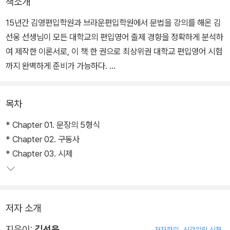
책소개
15년간 김영편입학원과 브라운편입학원에서 문법을 강의를 해온 김
선웅 선생님이 모든 대학교의 편입영어 출제 경향을 정확하게 분석하
여 제작한 이론서로, 이 책 한 권으로 최상위권 대학교 편입영어 시험
까지 완벽하게 준비가 가능하다.
문법 이론이 기출문제에서는 어떻게 적용되었는가를 바로 확인할 수
목차
있게 다양한 기출 문제를 수록하였고 글로는 설명이 애매할 수 있는
부분은 QR코드를 심어두었으며 스캔만하면 유튜브로 연결되어 바로
* Chapter 01. 문장의 5형식
저자 김선웅 선생님의 강의를 들을 수 있도록 제작하였다.
* Chapter 02. 구동사
* Chapter 03. 시제
각 단원의 문제편에는 앞서 배운 이론과 연결 될 수 있도록 각 문제마
다 이론의 번호를 새겨두었다
저자 소개
지은이:
김선웅
저자파일
신간알림 신청