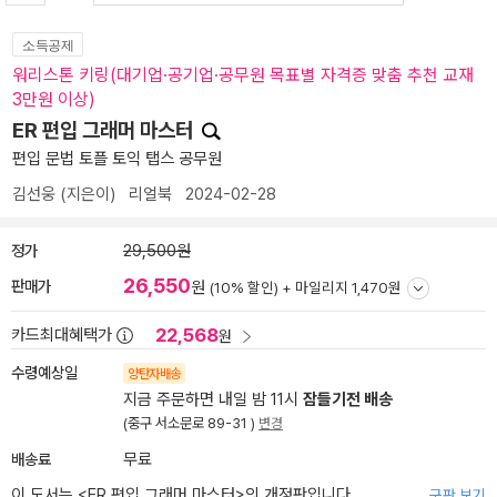
소득공제
워리스톤 키링(대기업·공기업·공무원 목표별 자격증 맞춤 추천 교재
3만원 이상)
ER 편입 그래머 마스터
편입 문법 토플 토익 탭스 공무원
김선웅
(지은이)
리얼북
2024-02-28
정가
29,500원
26,550
판매가
원
(10% 할인) +
마일리지 1,470원
22,568
카드최대혜택가
원
수령예상일
양탄자배송
지금 주문하면 내일 밤 11시
잠들기전 배송
(중구 서소문로 89-31 )
변경
배송료
무료
이 도서는 <
ER 편입 그래머 마스터
>의 개정판입니다.
구판 보기