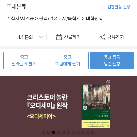
주제분류
신간알림 신청
수험서/자격증
>
편입/검정고시/독학사
>
대학편입
선물하기
공유하기
중고
중고
중고 등록
알라딘에 팔기
회원에게 팔기
알림 신청