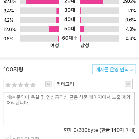
20대
29.6%
42.0%
30대
1.1%
3.4%
40대
0.6%
4.2%
50대
4.8%
12.6%
60대
0.3%
0.8%
여성
남성
100자평
게시물 운영 원칙
카테고리
현재
0
/280byte (한글 140자 이내)