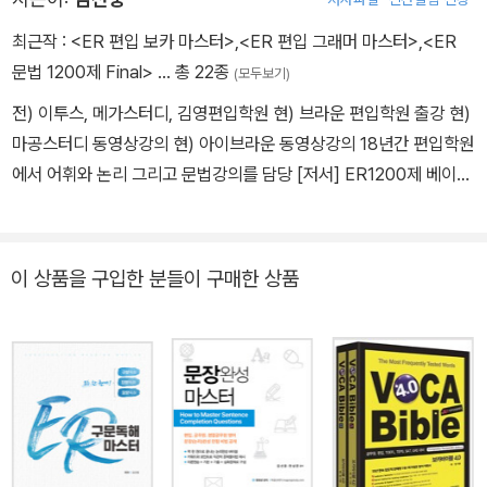
최근작 :
<ER 편입 보카 마스터>
,
<ER 편입 그래머 마스터>
,
<ER
문법 1200제 Final>
… 총 22종
(모두보기)
전) 이투스, 메가스터디, 김영편입학원 현) 브라운 편입학원 출강 현)
마공스터디 동영상강의 현) 아이브라운 동영상강의 18년간 편입학원
에서 어휘와 논리 그리고 문법강의를 담당 [저서] ER1200제 베이직
(리얼북) ER1200제 파이널 (리얼북) ER 편입 그래머 마스터 (리얼
북) ER 구문독해 마스터 (리얼북) 문장완성마스터 (리얼북) 핵심공
략그래머(넥서스) 공무원 1200제 등 다양한 분야의 여러 영어수험서
이 상품을 구입한 분들이 구매한 상품
집필