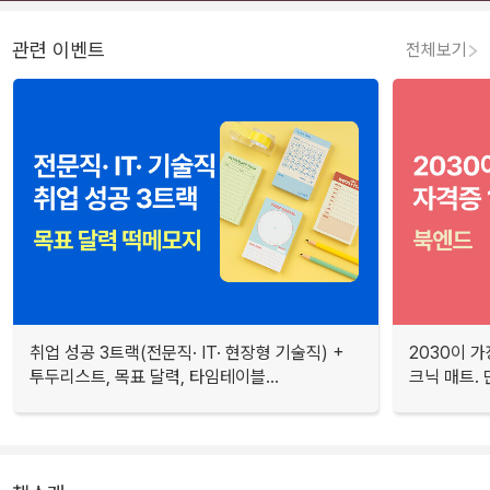
관련 이벤트
전체보기
취업 성공 3트랙(전문직· IT· 현장형 기술직) +
2030이 가
투두리스트, 목표 달력, 타임테이블...
크닉 매트.