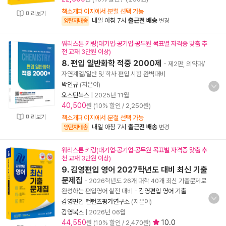
책소개페이지에서 분철 선택 가능
미리보기
내일 아침 7시
출근전 배송
양탄자배송
변경
워리스톤 키링(대기업·공기업·공무원 목표별 자격증 맞춤 추
천 교재 3만원 이상)
8. 편입 일반화학 적중 2000제
- 제2판, 의약대/
자연계열/일반 및 학사 편입 시험 완벽대비
박인규
(지은이)
오스틴북스
|
2025년 11월
40,500
원 (10% 할인 / 2,250원)
미리보기
책소개페이지에서 분철 선택 가능
내일 아침 7시
출근전 배송
양탄자배송
변경
워리스톤 키링(대기업·공기업·공무원 목표별 자격증 맞춤 추
천 교재 3만원 이상)
9. 김영편입 영어 2027학년도 대비 최신 기출
문제집
- 2026학년도 26개 대학 40개 최신 기출문제로
완성하는 편입영어 실전 대비
-
김영편입 영어 기출
김영편입 컨턴츠평가연구소
(지은이)
김영북스
|
2026년 06월
44,550
10.0
원 (10% 할인 / 2,470원)