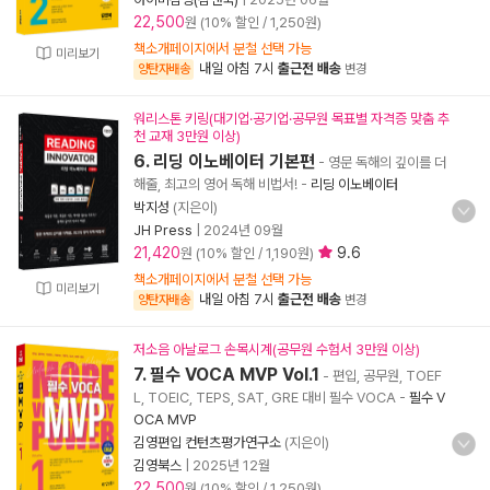
22,500
원 (10% 할인 / 1,250원)
책소개페이지에서 분철 선택 가능
미리보기
내일 아침 7시
출근전 배송
양탄자배송
변경
워리스톤 키링(대기업·공기업·공무원 목표별 자격증 맞춤 추
천 교재 3만원 이상)
6. 리딩 이노베이터 기본편
- 영문 독해의 깊이를 더
해줄, 최고의 영어 독해 비법서!
-
리딩 이노베이터
박지성
(지은이)
JH Press
|
2024년 09월
21,420
9.6
원 (10% 할인 / 1,190원)
책소개페이지에서 분철 선택 가능
미리보기
내일 아침 7시
출근전 배송
양탄자배송
변경
저소음 아날로그 손목시계(공무원 수험서 3만원 이상)
7. 필수 VOCA MVP Vol.1
- 편입, 공무원, TOEF
L, TOEIC, TEPS, SAT, GRE 대비 필수 VOCA
-
필수 V
OCA MVP
김영편입 컨턴츠평가연구소
(지은이)
김영북스
|
2025년 12월
22,500
원 (10% 할인 / 1,250원)