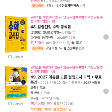
9,900
원 (10% 할인 / 550원)
내일 밤 11시
잠들기전 배송
양탄자배송
변경
워리스톤 키링(대기업·공기업·공무원 목표별 자격증 맞춤 추
천 교재 3만원 이상)
48. 김영편입 수학 공식집
김영편입 컨텐츠평가연구소
(지은이)
아이비김영(김앤북)
|
2025년 02월
11,700
10.0
원 (10% 할인 / 650원)
내일 아침 7시
출근전 배송
양탄자배송
변경
미리보기
워리스톤 키링(대기업·공기업·공무원 목표별 자격증 맞춤 추
천 교재 3만원 이상)
49. 2027 에듀윌 고졸 검정고시 과학 + 무료
특강
- 2026년 제1,2회 최신 기출 제공
-
2027 에듀윌
고졸 검정고시
김샛별
(지은이)
에듀윌
|
2026년 08월
18,450
원 (10% 할인 / 1,020원)
미리보기
책소개페이지에서 분철 선택 가능