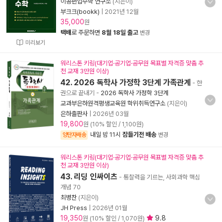
이공편입수학 연구소
(지은이)
부크크(bookk)
|
2021년 12월
35,000
원
택배
로 주문하면
8월 18일 출고
변경
미리보기
워리스톤 키링(대기업·공기업·공무원 목표별 자격증 맞춤 추
천 교재 3만원 이상)
42. 2026 독학사 가정학 3단계 가족관계
- 한
권으로 끝내기
-
2026 독학사 가정학 3단계
교과부은하원격평생교육원 학위취득연구소
(지은이)
은하출판사
|
2026년 03월
19,800
원 (10% 할인 / 1,100원)
내일 밤 11시
잠들기전 배송
양탄자배송
변경
워리스톤 키링(대기업·공기업·공무원 목표별 자격증 맞춤 추
천 교재 3만원 이상)
43. 리딩 인싸이츠
- 통찰력을 기르는, 사회과학 핵심
개념 70
최병찬
(지은이)
JH Press
|
2026년 01월
19,350
9.8
원 (10% 할인 / 1,070원)