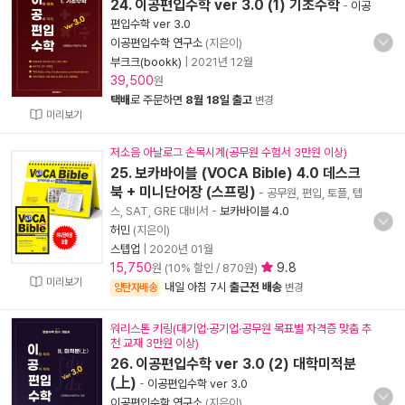
24. 이공편입수학 ver 3.0 (1) 기초수학
-
이공
편입수학 ver 3.0
이공편입수학 연구소
(지은이)
부크크(bookk)
|
2021년 12월
39,500
원
택배
로 주문하면
8월 18일 출고
변경
미리보기
저소음 아날로그 손목시계(공무원 수험서 3만원 이상)
25. 보카바이블 (VOCA Bible) 4.0 데스크
북 + 미니단어장 (스프링)
- 공무원, 편입, 토플, 텝
스, SAT, GRE 대비서
-
보카바이블 4.0
허민
(지은이)
스텝업
|
2020년 01월
15,750
9.8
원 (10% 할인 / 870원)
미리보기
내일 아침 7시
출근전 배송
양탄자배송
변경
워리스톤 키링(대기업·공기업·공무원 목표별 자격증 맞춤 추
천 교재 3만원 이상)
26. 이공편입수학 ver 3.0 (2) 대학미적분
(上)
-
이공편입수학 ver 3.0
이공편입수학 연구소
(지은이)