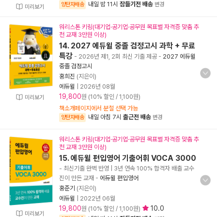
내일 밤 11시
잠들기전 배송
양탄자배송
변경
미리보기
워리스톤 키링(대기업·공기업·공무원 목표별 자격증 맞춤 추
천 교재 3만원 이상)
14. 2027 에듀윌 중졸 검정고시 과학 + 무료
특강
- 2026년 제1, 2회 최신 기출 제공
-
2027 에듀윌
중졸 검정고시
홍희진
(지은이)
에듀윌
|
2026년 08월
19,800
원 (10% 할인 / 1,100원)
미리보기
책소개페이지에서 분철 선택 가능
내일 아침 7시
출근전 배송
양탄자배송
변경
워리스톤 키링(대기업·공기업·공무원 목표별 자격증 맞춤 추
천 교재 3만원 이상)
15. 에듀윌 편입영어 기출어휘 VOCA 3000
- 최신기출 완벽 반영 | 3년 연속 100% 합격자 배출 교수
진이 만든 교재
-
에듀윌 편입영어
홍준기
(지은이)
에듀윌
|
2022년 06월
19,800
10.0
원 (10% 할인 / 1,100원)
미리보기