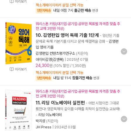
미리보기
책소개페이지에서 분철 선택 가능
내일 아침 7시
출근전 배송
양탄자배송
변경
워리스톤 키링(대기업·공기업·공무원 목표별 자격증 맞춤 추
천 교재 3만원 이상)
10. 김영편입 영어 독해 기출 1단계
- 엄선된 기출
문제로 독해 기본기를 다지고 문제 해결력을 강화
-
김영편
입 영어 기출
김영편입 컨텐츠평가연구소
(지은이)
아이비김영(김앤북)
|
2025년 07월
24,300
원 (10% 할인 / 1,350원)
미리보기
책소개페이지에서 분철 선택 가능
내일 밤 11시
잠들기전 배송
양탄자배송
변경
워리스톤 키링(대기업·공기업·공무원 목표별 자격증 맞춤 추
천 교재 3만원 이상)
11. 리딩 이노베이터 실전편
- 어떤 시험이든 그대로
통한다! 영문독해의 깊이를 더해줄 최적의 실전연습 교보재!
-
리딩 이노베이터
박지성
(지은이)
JH Press
|
2024년 03월