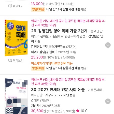
18,000
원 (10% 할인 / 1,000원)
미리보기
내일 밤 11시
잠들기전 배송
양탄자배송
변경
워리스톤 키링(대기업·공기업·공무원 목표별 자격증 맞춤 추
천 교재 3만원 이상)
29. 김영편입 영어 독해 기출 2단계
- 중고급 난
이도의 분야별 기출문제로 실전 독해력 완성
-
김영편입 영
어 기출
김영편입 컨텐츠평가연구소
(지은이)
아이비김영(김앤북)
|
2025년 08월
25,200
원 (10% 할인 / 1,400원)
미리보기
책소개페이지에서 분철 선택 가능
내일 밤 11시
잠들기전 배송
양탄자배송
변경
워리스톤 키링(대기업·공기업·공무원 목표별 자격증 맞춤 추
천 교재 3만원 이상)
30. 2027 연세대 인문.사회 논술
- 기출문제와
예시답안
-
지상사 2027 대입 논술
김태희
(지은이)
지상사
|
2026년 05월
30,600
10.0
원 (10% 할인 / 1,700원)