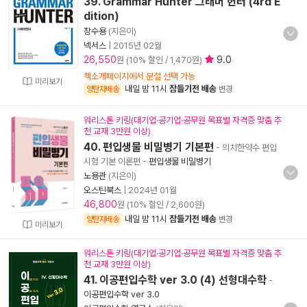
39. Grammar Hunter 그래머 헌터 (4rd E
dition)
장수용
(지은이)
넥서스
|
2015년 02월
26,550
9.0
원 (10% 할인 / 1,470원)
책소개페이지에서 분철 선택 가능
미리보기
내일 밤 11시
잠들기전 배송
양탄자배송
변경
워리스톤 키링(대기업·공기업·공무원 목표별 자격증 맞춤 추
천 교재 3만원 이상)
40. 편입생물 비밀병기 기본편
- 의치한약수 편입
시험 기본 이론편
-
편입생물 비밀병기
노용관
(지은이)
오스틴북스
|
2024년 01월
46,800
원 (10% 할인 / 2,600원)
내일 밤 11시
잠들기전 배송
양탄자배송
변경
미리보기
워리스톤 키링(대기업·공기업·공무원 목표별 자격증 맞춤 추
천 교재 3만원 이상)
41. 이공편입수학 ver 3.0 (4) 선형대수학
-
이공편입수학 ver 3.0