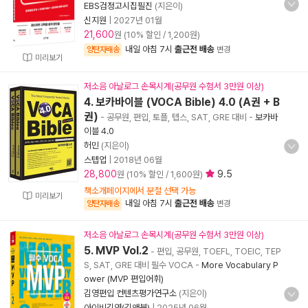
EBS검정고시집필진
(지은이)
신지원
|
2027년 01월
21,600
원 (10% 할인 / 1,200원)
내일 아침 7시
출근전 배송
양탄자배송
변경
미리보기
저소음 아날로그 손목시계(공무원 수험서 3만원 이상)
4. 보카바이블 (VOCA Bible) 4.0 (A권 + B
권)
- 공무원, 편입, 토플, 텝스, SAT, GRE 대비
-
보카바
이블 4.0
허민
(지은이)
스텝업
|
2018년 06월
28,800
9.5
원 (10% 할인 / 1,600원)
책소개페이지에서 분철 선택 가능
미리보기
내일 아침 7시
출근전 배송
양탄자배송
변경
저소음 아날로그 손목시계(공무원 수험서 3만원 이상)
5. MVP Vol.2
- 편입, 공무원, TOEFL, TOEIC, TEP
S, SAT, GRE 대비 필수 VOCA
-
More Vocabulary P
ower (MVP 편입어휘)
김영편입 컨텐츠평가연구소
(지은이)
아이비김영(김앤북)
|
2025년 06월