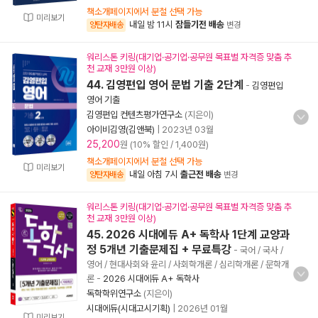
책소개페이지에서 분철 선택 가능
미리보기
내일 밤 11시
잠들기전 배송
양탄자배송
변경
워리스톤 키링(대기업·공기업·공무원 목표별 자격증 맞춤 추
천 교재 3만원 이상)
44. 김영편입 영어 문법 기출 2단계
-
김영편입
영어 기출
김영편입 컨텐츠평가연구소
(지은이)
아이비김영(김앤북)
|
2023년 03월
25,200
원 (10% 할인 / 1,400원)
책소개페이지에서 분철 선택 가능
미리보기
내일 아침 7시
출근전 배송
양탄자배송
변경
워리스톤 키링(대기업·공기업·공무원 목표별 자격증 맞춤 추
천 교재 3만원 이상)
45. 2026 시대에듀 A+ 독학사 1단계 교양과
정 5개년 기출문제집 + 무료특강
- 국어 / 국사 /
영어 / 현대사회와 윤리 / 사회학개론 / 심리학개론 / 문학개
론
-
2026 시대에듀 A+ 독학사
독학학위연구소
(지은이)
시대에듀(시대고시기획)
|
2026년 01월
미리보기