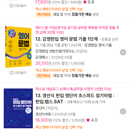
17,820
9.8
원 (10% 할인 / 990원)
미리보기
책소개페이지에서 분철 선택 가능
내일 밤 11시
잠들기전 배송
양탄자배송
변경
워리스톤 키링(대기업·공기업·공무원 목표별 자격증 맞춤 추
천 교재 3만원 이상)
12. 김영편입 영어 문법 기출 1단계
- 초중급 난이
도 기출 편입 기출 문법 1,000제
-
김영편입 영어 기출
김영편입 컨턴츠평가연구소
(지은이)
김영북스
|
2026년 05월
26,100
원 (10% 할인 / 1,450원)
책소개페이지에서 분철 선택 가능
미리보기
내일 밤 11시
잠들기전 배송
양탄자배송
변경
저소음 아날로그 손목시계(공무원 수험서 3만원 이상)
13. 경선식 편입 영단어 초스피드 암기비법 :
편입.텝스.SAT
- 3배 빠르고 10배 오래 기억
경선식
(지은이)
경선식에듀
|
2025년 05월
18,900
4.0
원 (10% 할인 / 1,050원)
책소개페이지에서 분철 선택 가능