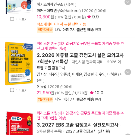
해커스어학연구소
(지은이)
해커스어학연구소(Hackers)
|
2020년 09월
10,800
9.9
원 (10% 할인 / 600원)
미리보기
책소개페이지에서 분철 선택 가능
내일 아침 7시
출근전 배송
양탄자배송
변경
워리스톤 키링(대기업·공기업·공무원 목표별 자격증 맞춤 추
천 교재 3만원 이상)
2. 2026 에듀윌 고졸 검정고시 실전 모의고사
7회분+무료특강
- 대입시험 전과목 대비
-
2026 에
듀윌 고졸 검정고시
김지상
,
최주연
,
양준성
,
이재은
,
김샛별
,
김수인
,
나하율
(지
은이)
에듀윌
|
2025년 09월
미리보기
22,950
10.0
원 (10% 할인 / 1,270원)
내일 아침 7시
출근전 배송
양탄자배송
변경
워리스톤 키링(대기업·공기업·공무원 목표별 자격증 맞춤 추
천 교재 3만원 이상)
3. 2027 EBS 고졸 검정고시 실전모의고사
-
5회분 문제 수록!
-
2027 고졸 검정고시 (신지원)