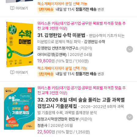
책소개페이지에서 분철 선택 가능
미리보기
내일 밤 11시
잠들기전 배송
양탄자배송
변경
워리스톤 키링(대기업·공기업·공무원 목표별 자격증 맞춤 추
천 교재 3만원 이상)
31. 김영편입 수학 미분법
- 편입수학의 기초가 되는
미분법으로 문제의 핵심 파악
-
김영편입 수학
김영편입 컨텐츠평가연구소
(지은이)
아이비김영(김앤북)
|
2025년 04월
19,800
원 (10% 할인 / 1,100원)
책소개페이지에서 분철 선택 가능
미리보기
내일 밤 11시
잠들기전 배송
양탄자배송
변경
워리스톤 키링(대기업·공기업·공무원 목표별 자격증 맞춤 추
천 교재 3만원 이상)
32. 2026 8월 대비 술술 풀리는 고졸 과목별
검정고시 기출문제집
- 2026~2022년 9회차 과목
별 기출문제 수록, 과목별 출제경향 분석
검정고시학원연합회 편집부
(지은이)
정훈사
|
2026년 05월
22,500
원 (10% 할인 / 1,250원)