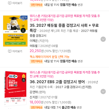
미리보기
내일 밤 11시
잠들기전 배송
양탄자배송
변경
워리스톤 키링(대기업·공기업·공무원 목표별 자격증 맞춤 추
천 교재 3만원 이상)
35. 2027 에듀윌 중졸 검정고시 사회 + 무료
특강
- 2026년 제1,2회 최신 기출 제공
-
2027 에듀윌
중졸 검정고시
이재은
(지은이)
에듀윌
|
2026년 08월
20,250
원 (10% 할인 / 1,120원)
미리보기
책소개페이지에서 분철 선택 가능
내일 밤 11시
잠들기전 배송
양탄자배송
변경
워리스톤 키링(대기업·공기업·공무원 목표별 자격증 맞춤 추
천 교재 3만원 이상)
36. 2027 EBS 고졸 검정고시 영어
- 2026년
최신 기출문제 수록
-
2027 고졸 검정고시 (신지원)
김연하
(편저)
신지원
|
2027년 01월
18,000
원 (10% 할인 / 1,000원)
내일 아침 7시
출근전 배송
양탄자배송
변경