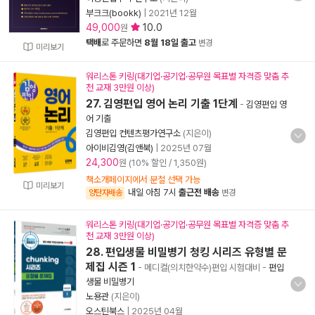
부크크(bookk)
|
2021년 12월
49,000
10.0
원
택배
로 주문하면
8월 18일 출고
변경
미리보기
워리스톤 키링(대기업·공기업·공무원 목표별 자격증 맞춤 추
천 교재 3만원 이상)
27. 김영편입 영어 논리 기출 1단계
-
김영편입 영
어 기출
김영편입 컨텐츠평가연구소
(지은이)
아이비김영(김앤북)
|
2025년 07월
24,300
원 (10% 할인 / 1,350원)
책소개페이지에서 분철 선택 가능
미리보기
내일 아침 7시
출근전 배송
양탄자배송
변경
워리스톤 키링(대기업·공기업·공무원 목표별 자격증 맞춤 추
천 교재 3만원 이상)
28. 편입생물 비밀병기 청킹 시리즈 유형별 문
제집 시즌 1
- 메디컬(의치한약수)편입 시험대비
-
편입
생물 비밀병기
노용관
(지은이)
오스틴북스
|
2025년 04월