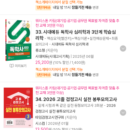
책소개페이지에서 분철 선택 가능
내일 밤 11시
잠들기전 배송
양탄자배송
변경
워리스톤 키링(대기업·공기업·공무원 목표별 자격증 맞춤 추
천 교재 3만원 이상)
33. 시대에듀 독학사 심리학과 3단계 학습심
리학
- 핵심요약(빨간키)+핵심이론+실전예상문제+최종
모의고사
-
시대에듀 독학사 심리학과
류소형
(지은이)
시대에듀(시대고시기획)
|
2025년 06월
25,200
원 (10% 할인 / 1,400원)
미리보기
책소개페이지에서 분철 선택 가능
내일 밤 11시
잠들기전 배송
양탄자배송
변경
워리스톤 키링(대기업·공기업·공무원 목표별 자격증 맞춤 추
천 교재 3만원 이상)
34. 2026 고졸 검정고시 실전 봉투모의고사
- 실제 시험과 똑 같은 실전 동형모의고사 3회분
-
2026
검정고시 실전 봉투모의고사
타임검정고시연구회
(지은이)
시스컴
|
2026년 01월
13,500
원 (10% 할인 / 750원)