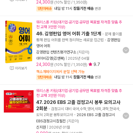
24,300
원 (10% 할인 / 1,350원)
내일 밤 11시
잠들기전 배송
양탄자배송
변경
워리스톤 키링(대기업·공기업·공무원 목표별 자격증 맞춤 추
천 교재 3만원 이상)
46. 김영편입 영어 어휘 기출 1단계
- 문제 풀이를
통해 편입 어휘를 완벽 정리하는 새로운 접근법
-
김영편입
영어 어휘
김영편입 컨텐츠평가연구소
(지은이)
아이비김영(김앤북)
|
2025년 04월
24,300
9.7
원 (10% 할인 / 1,350원)
미리보기
책소개페이지에서 분철 선택 가능
내일 밤 11시
잠들기전 배송
양탄자배송
변경
워리스톤 키링(대기업·공기업·공무원 목표별 자격증 맞춤 추
천 교재 3만원 이상)
47. 2026 EBS 고졸 검정고시 봉투 모의고사
2회분
- 검정고시 대비 국어,수학,영어,사회,과학,한국사,
도덕 2회분 봉투모의고사
-
2026 EBS 고졸 검정고시
EBS검정고시집필진
(지은이)
신지원
|
2026년 01월