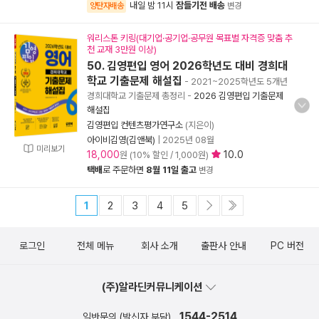
내일 밤 11시
잠들기전 배송
양탄자배송
변경
워리스톤 키링(대기업·공기업·공무원 목표별 자격증 맞춤 추
천 교재 3만원 이상)
50. 김영편입 영어 2026학년도 대비 경희대
학교 기출문제 해설집
- 2021~2025학년도 5개년
경희대학교 기출문제 총정리
-
2026 김영편입 기출문제
해설집
김영편입 컨텐츠평가연구소
(지은이)
아이비김영(김앤북)
|
2025년 08월
미리보기
18,000
10.0
원 (10% 할인 / 1,000원)
택배
로 주문하면
8월 11일 출고
변경
1
2
3
4
5
로그인
전체 메뉴
회사 소개
출판사 안내
PC 버전
(주)알라딘커뮤니케이션
1544-2514
일반문의 (발신자 부담)