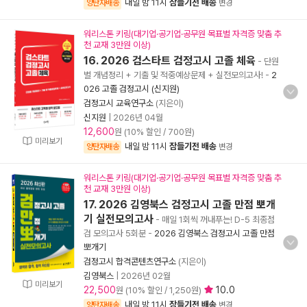
내일 밤 11시
잠들기전 배송
양탄자배송
변경
워리스톤 키링(대기업·공기업·공무원 목표별 자격증 맞춤 추
천 교재 3만원 이상)
16. 2026 검스타트 검정고시 고졸 체육
- 단원
별 개념정리 + 기출 및 적중예상문제 + 실전모의고사!
-
2
026 고졸 검정고시 (신지원)
검정고시 교육연구소
(지은이)
신지원
|
2026년 04월
12,600
원 (10% 할인 / 700원)
미리보기
내일 밤 11시
잠들기전 배송
양탄자배송
변경
워리스톤 키링(대기업·공기업·공무원 목표별 자격증 맞춤 추
천 교재 3만원 이상)
17. 2026 김영북스 검정고시 고졸 만점 뽀개
기 실전모의고사
- 매일 1회씩 꺼내푸는! D-5 최종점
검 모의고사 5회분
-
2026 김영북스 검정고시 고졸 만점
뽀개기
검정고시 합격콘텐츠연구소
(지은이)
김영북스
|
2026년 02월
미리보기
22,500
10.0
원 (10% 할인 / 1,250원)
내일 밤 11시
잠들기전 배송
양탄자배송
변경