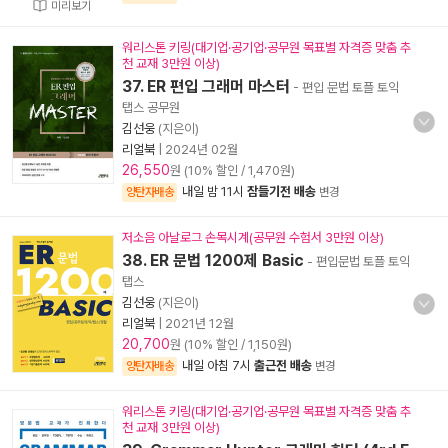
미리보기
워리스톤 키링(대기업·공기업·공무원 목표별 자격증 맞춤 추
천 교재 3만원 이상)
37. ER 편입 그래머 마스터
- 편입 문법 토플 토익
탭스 공무원
김선웅
(지은이)
리얼북
|
2024년 02월
26,550
원 (10% 할인 / 1,470원)
내일 밤 11시
잠들기전 배송
양탄자배송
변경
저소음 아날로그 손목시계(공무원 수험서 3만원 이상)
38. ER 문법 1200제 Basic
- 편입문법 토플 토익
탭스
김선웅
(지은이)
리얼북
|
2021년 12월
20,700
원 (10% 할인 / 1,150원)
내일 아침 7시
출근전 배송
양탄자배송
변경
워리스톤 키링(대기업·공기업·공무원 목표별 자격증 맞춤 추
천 교재 3만원 이상)