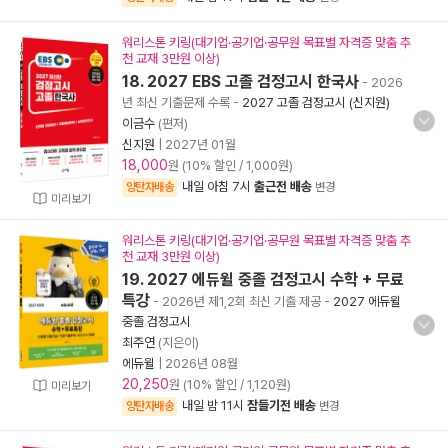
워리스톤 키링(대기업·공기업·공무원 목표별 자격증 맞춤 추
천 교재 3만원 이상)
18. 2027 EBS 고졸 검정고시 한국사
- 2026
년 최신 기출문제 수록
-
2027 고졸 검정고시 (신지원)
이금수
(편저)
신지원
|
2027년 01월
18,000
원 (10% 할인 / 1,000원)
내일 아침 7시
출근전 배송
양탄자배송
변경
미리보기
워리스톤 키링(대기업·공기업·공무원 목표별 자격증 맞춤 추
천 교재 3만원 이상)
19. 2027 에듀윌 중졸 검정고시 수학 + 무료
특강
- 2026년 제1,2회 최신 기출 제공
-
2027 에듀윌
중졸 검정고시
최주연
(지은이)
에듀윌
|
2026년 08월
20,250
원 (10% 할인 / 1,120원)
미리보기
내일 밤 11시
잠들기전 배송
양탄자배송
변경