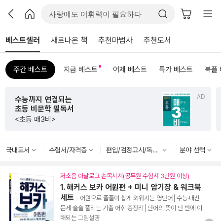
베스트셀러
새로나온 책
추천마법사
추천도서
주간 베스트
지금 베스트
어제 베스트
특가 베스트
북플
AD
초판 한정 한지 제작본!
<그리하여 어느 날 사랑이여>
국내도서
수험서/자격증
편입/검정고시/독학사
분야 선택
저소음 아날로그 손목시계(공무원 수험서 3만원 이상)
1. 해커스 보카 어원편 + 미니 암기장 & 워크북
세트
- 어원으로 줄줄이 쉽게 외워지는 영단어│수능·내신
문제 술술 풀리는 기출 어휘 총정리│단어의 뜻이 단 번에 이
해되는 그림설명