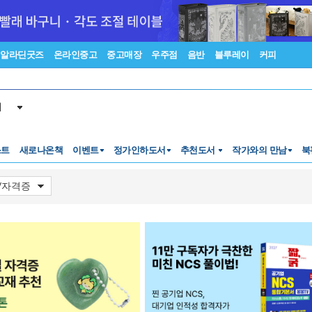
알라딘굿즈
온라인중고
중고매장
우주점
음반
블루레이
커피
서
스트
새로나온책
이벤트
정가인하도서
추천도서
작가와의 만남
북