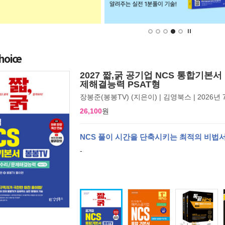
hoice
2027 짧,굵 공기업 NCS 통합기본
제해결능력 PSAT형
장봉준(봉봉TV)
(지은이) |
김영북스
| 2026년
26,100
원
NCS 풀이 시간을 단축시키는 최적의 비법
-