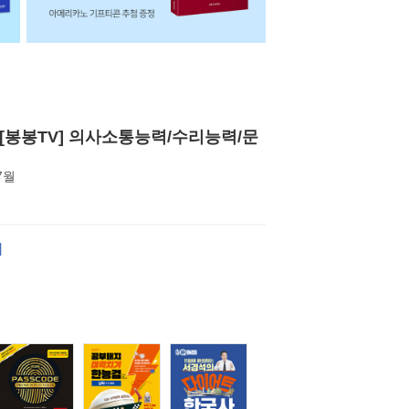
서 [봉봉TV] 의사소통능력/수리능력/문
 7월
서