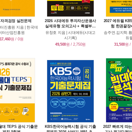
L 자격검정 실전문제
2026 시대에듀 투자자산운용사
2027 에듀윌 
실제유형 모의고사 + 특별부록
험 한권끝장
터진흥원 지음 | 한국데
PASSCODE Premium Plus
이터산업진흥원
유창호 지음 | 시대에듀(시대고
송주연.김지학.황
ver 3.0
시기획)
듀
17,460
원 / 0원
49,500
원 / 2,750원
31,500
원 /
서울대 TEPS 공식 기출문
KBS한국어능력시험 공식 기출
2027 빠르게 
제집 5회분
문제집 2026 상반기 제91, 90,
기사 필기(1권(