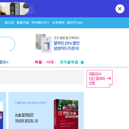
로그인
회원가입
마이페이지
고객센터
장바구니
(0)
투비컨티뉴드
펀드
북플
서재
창작플랫폼
투비컨티뉴드