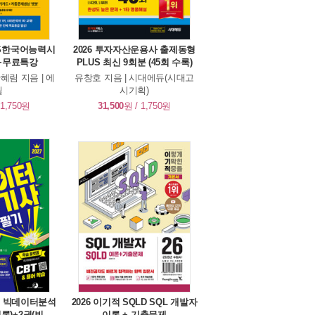
KBS한국어능력시
2026 투자자산운용사 출제동형
+무료특강
PLUS 최신 9회분 (45회 수록)
혜림 지음 | 에
유창호 지음 | 시대에듀(시대고
윌
시기획)
 1,750원
31,500
원 / 1,750원
따는 빅데이터분석
2026 이기적 SQLD SQL 개발자
이론)+2권(빈출
이론 + 기출문제