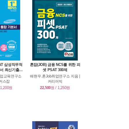
SAT 삼성직무적
혼잡(JOB) 금융 NCS를 위한 피
본서 최신기출유
셋 PSAT 300제
사 (수리/추리)
 취업교육연구소
배현우.혼Job취업연구소 지음 |
해커스잡
커리어빅
 1,200원
22,500
원 / 1,250원