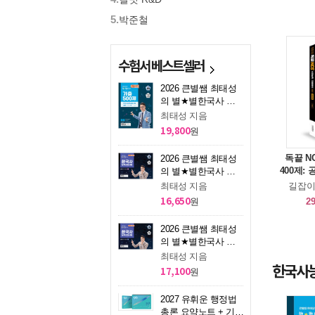
5.
박준철
수험서 베스트셀러
2026 큰별쌤 최태성
의 별★별한국사 기
출 500제 한국사능력
최태성 지음
검정시험 심화 (1, 2,
19,800
원
3급)
독끝 N
2026 큰별쌤 최태성
400제:
의 별★별한국사 한
적성 &
국사능력검정시험 심
길잡이
최태성 지음
화(1, 2, 3급) 하
16,650
29
원
2026 큰별쌤 최태성
의 별★별한국사 한
국사능력검정시험 심
최태성 지음
한국사능
화(1, 2, 3급) 상
17,100
원
2027 유휘운 행정법
총론 요약노트 + 기출