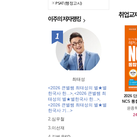
PSAT (행정고시)
취업교재
이주의
저자랭킹
1위
최태성
<2026 큰별쌤 최태성의 별★별
한국사 한...>
<2026 큰별쌤 최
,
2026
태성의 별★별한국사 한...>
,
NCS 통
<2026 큰별쌤 최태성의 별★별
형+PS
윤종혁
한국사 기...>
24
2.
심우철
3.
이선재
4.
길벗 R&D