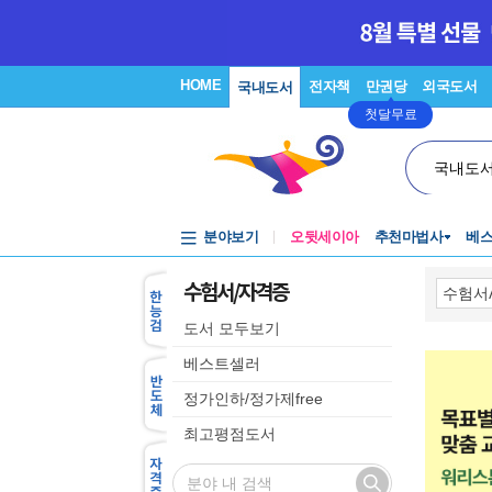
HOME
전자책
만권당
외국도서
국내도서
첫달무료
국내도
분야보기
오뒷세이아
추천마법사
베
수험서/자격증
도서 모두보기
베스트셀러
정가인하/정가제free
최고평점도서