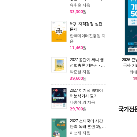
문제 (요.플.) [회독용
유휘운 지음
암기 APP 제공]
33,300
원
SQL 자격검정 실전
문제
한국데이터진흥원 지
음
17,460
원
2027 공단기 써니 행
2026 
정법총론 기본서 - 전
국사 기
2권
정시험
박준철 지음
최태
39,600
원
19
2027 이기적 빅데이
터분석기사 필기 기
본서
나홍석 외 지음
국가전문
29,700
원
2027 선재국어 시간
단축 독해 훈련 1일 3
독
이선재 지음