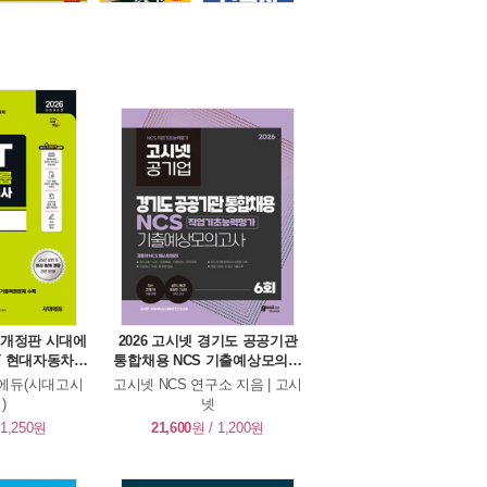
전면개정판 시대에
2026 고시넷 경기도 공공기관
MAT 현대자동차그
통합채용 NCS 기출예상모의고
성검사 통합기본
사 6회
시대에듀(시대고시
고시넷 NCS 연구소 지음 | 고시
)
넷
 1,250원
21,600
원 / 1,200원