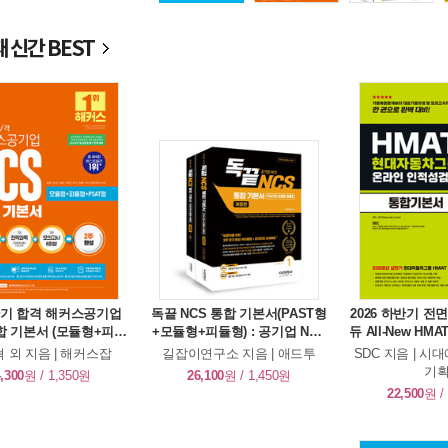
 신간 BEST
 단기 합격 해커스공기업
독끝 NCS 통합 기본서(PAST형
2026 하반기 
합 기본서 (모듈형+피듈
+모듈형+피듈형) : 공기업 NCS
듀 All-New H
AT형+모의고사 6회분)
대비 세트 - 전2권
룹 온라인 인적
 외 지음 | 해커스잡
길잡이연구소 지음 | 애드투
SDC 지음 | 
서
기획
,300
원 / 1,350원
26,100
원 / 1,450원
22,500
원 /