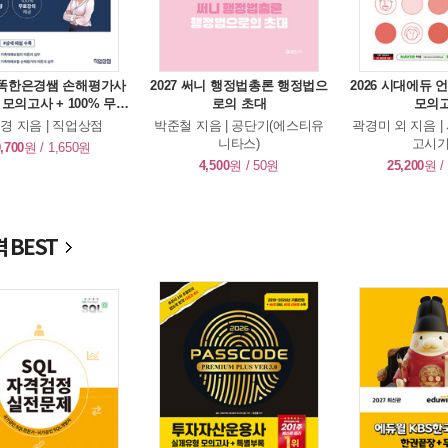
 똑똑한은경쌤 손해평가사
2027 써니 행정법총론 행정법으
2026 시대에듀
 모의고사 + 100% 무료
로의 초대
모의
강의
경 지음 | 직업상점
박준철 지음 | 공단기(에스티유
곽경미 외 지음 
니타스)
고시기
,700
원 / 1,650원
4,500
원 / 50원
25,200
원 /
 BEST