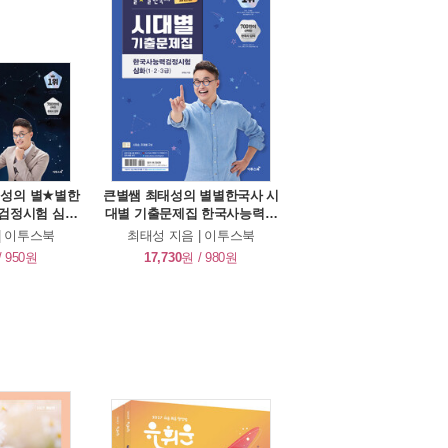
최태성의 별★별한
큰별쌤 최태성의 별별한국사 시
검정시험 심화
대별 기출문제집 한국사능력검
3급) 상
정시험 심화(1,2,3급)
| 이투스북
최태성 지음 | 이투스북
/ 950원
17,730
원 / 980원