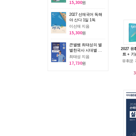
15,300
원
2027 선재국어 독해
야 산다 1일 1독
이선재 지음
15,300
원
큰별쌤 최태성의 별
2027 
별한국사 시대별 기
트 + 기
출문제집 한국사능력
최태성 지음
유휘운 
검정시험 심화(1,2,3
17,730
원
급)
3