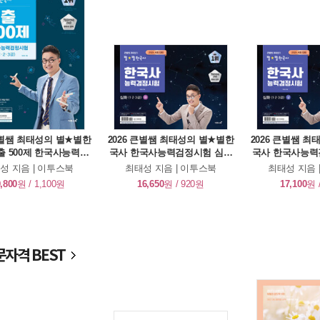
큰별쌤 최태성의 별★별한
2026 큰별쌤 최태성의 별★별한
2026 큰별쌤 
출 500제 한국사능력검
국사 한국사능력검정시험 심화
국사 한국사능력
 심화 (1, 2, 3급)
(1, 2, 3급) 하
(1, 2, 
성 지음 | 이투스북
최태성 지음 | 이투스북
최태성 지음 
,800
원 / 1,100원
16,650
원 / 920원
17,100
원 
자격 BEST