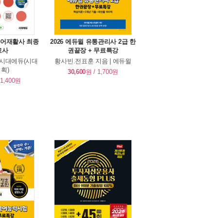
 언어재활사 최종
2026 에듀윌 유통관리사 2급 한
고사
권끝장 + 무료특강
| 시대에듀(시대
황사빈.전표훈 지음 | 에듀윌
획)
30,600
원 / 1,700원
 1,400원