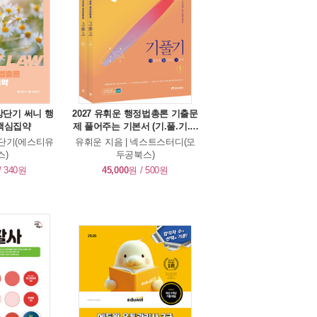
소방단기 써니 행
2027 유휘운 행정법총론 기출문
핵심집약
제 풀어주는 기본서 (기.풀.기.) -
전2권 [회독용 암기 APP 제공]
공단기(에스티유
유휘운 지음 | 넥스트스터디(모
스)
두공북스)
/ 340원
45,000
원 / 500원