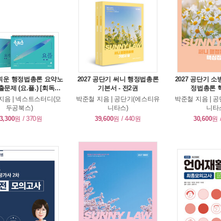
유휘운 행정법총론 요약노
2027 공단기 써니 행정법총론
2027 공단기 
출문제 (요.플.) [회독용
기본서 - 전2권
정법총론 
암기 APP 제공]
지음 | 넥스트스터디(모
박준철 지음 | 공단기(에스티유
박준철 지음 | 
두공북스)
니타스)
니타
3,300
원 / 370원
39,600
원 / 440원
30,600
원 