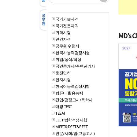
국가기술자격
국가전문자격
귀화시험
MD's
C
민간자격
공무원 수험서
한국사능력검정시험
취업/상식/적성
공인중개사/주택관리사
운전면허
한자시험
한국어능력검정시험
컴퓨터 활용능력
편입/검정고시/독학사
매경 TEST
TESAT
LEET:법학적성시험
MEET&DEET&PEET
인문/사회/법(고등고시)