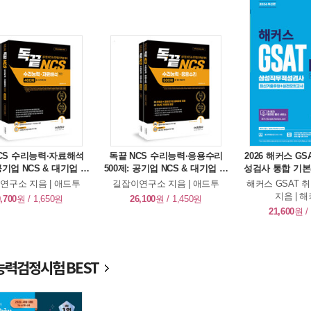
CS 수리능력·자료해석
독끝 NCS 수리능력·응용수리
2026 해커스 G
 공기업 NCS & 대기업 인
500제: 공기업 NCS & 대기업 인
성검사 통합 기
 PSAT 대비 - 전2권
적성 대비 - 전2권
형 + 실전모의고
연구소 지음 | 애드투
길잡이연구소 지음 | 애드투
해커스 GSAT
지음 | 
,700
원 / 1,650원
26,100
원 / 1,450원
21,600
원 /
력검정시험 BEST