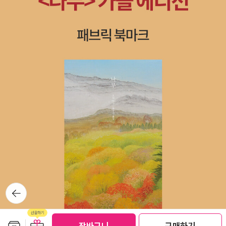
뒤로가
기
보관함담기
선물하기