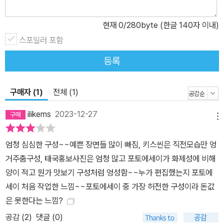
현재
0
/280byte (한글 140자 이내)
스포일러 포함
등록
구매자 (1)
전체 (1)
ilikems
2023-12-27
메뉴
엄청 심심한 구성~~예쁜 장면들 많이 빠짐, 키스씬은 직전모습만 엉
거주춤구성, 태국홍보사진은 엄청 많고 포토에세이가 화제성에 비해
양이 적고 뭔가 맛보기 구성처럼 엉성함~~누가 편집했는지 포토에
세이 처음 작업한 느낌~~포토에세이 중 가장 허전한 구성이라 돈값
은 못한다는 느낌?
공감 (
2
)
댓글 (0)