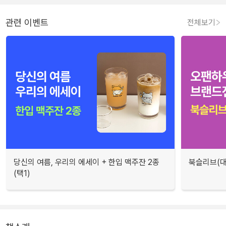
관련 이벤트
전체보기
당신의 여름, 우리의 에세이 + 한입 맥주잔 2종
북슬리브(대
(택1)