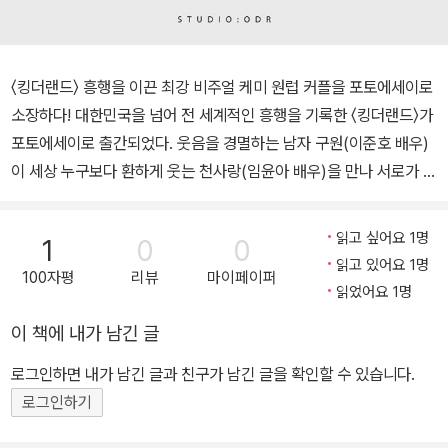
〈킹더랜드〉 흥행을 이끈 최강 비주얼 케미 원럽 커플을 포토에세이로
소장하다! 대한민국을 넘어 전 세계적인 흥행을 기록한 〈킹더랜드〉가
포토에세이로 출간되었다. 웃음을 경멸하는 남자 구원(이준호 배우)
이 세상 누구보다 환하게 웃는 천사랑(임윤아 배우)을 만나 서로가 서
로에게 웃음이 된 광대승천 로맨스 〈킹더랜드〉. 티격태격하던 최악의
첫 만남부터 꽉 막힌 해피엔딩에 이르기까지 최강 비주얼 커플의 모
읽고 싶어요 1명
1
0
0
든 순간을 이 한 권에 담았다. 호텔이라는 화려하고 감각적인 배경에
읽고 있어요 1명
100자평
리뷰
마이페이퍼
보고만 있어도 저절로 미소 짓게 만드는 사랑과 구원의 알콩달콩한
읽었어요 1명
모습이 고화질 사진으로 펼쳐진다. 여기에 더해 드라마에서 보지 못
이 책에 내가 남긴 글
한 미공개 스틸컷이 담겨 실제 배우들의 사랑스럽고 장난기 넘치는
모습 또한 엿볼 수 있다.
로그인하면 내가 남긴 글과 친구가 남긴 글을 확인할 수 있습니다.
로그인하기