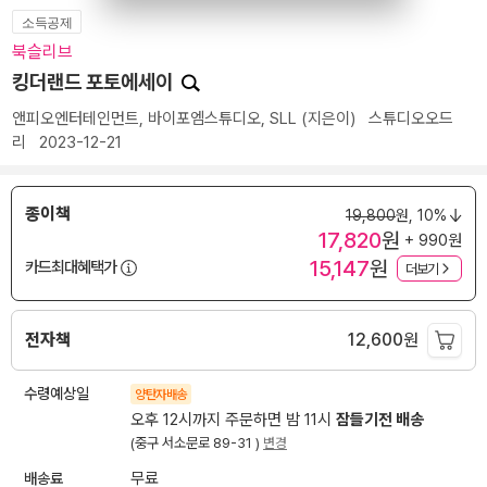
소득공제
북슬리브
킹더랜드 포토에세이
앤피오엔터테인먼트
,
바이포엠스튜디오
,
SLL
(지은이)
스튜디오오드
리
2023-12-21
종이책
19,800
원,
10%
17,820
원
+ 990원
15,147
원
카드최대혜택가
더보기
전자책
12,600
원
수령예상일
양탄자배송
오후 12시까지 주문하면 밤 11시
잠들기전 배송
(중구 서소문로 89-31 )
변경
배송료
무료