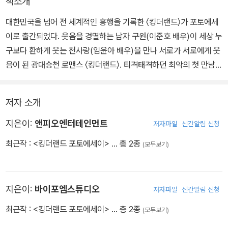
책소개
대한민국을 넘어 전 세계적인 흥행을 기록한 〈킹더랜드〉가 포토에세
이로 출간되었다. 웃음을 경멸하는 남자 구원(이준호 배우)이 세상 누
구보다 환하게 웃는 천사랑(임윤아 배우)을 만나 서로가 서로에게 웃
음이 된 광대승천 로맨스 〈킹더랜드〉. 티격태격하던 최악의 첫 만남부
터 꽉 막힌 해피엔딩에 이르기까지 최강 비주얼 커플의 모든 순간을
이 한 권에 담았다.
저자 소개
호텔이라는 화려하고 감각적인 배경에 보고만 있어도 저절로 미소 짓
지은이:
앤피오엔터테인먼트
저자파일
신간알림 신청
게 만드는 사랑과 구원의 알콩달콩한 모습이 고화질 사진으로 펼쳐진
최근작 :
<킹더랜드 포토에세이>
… 총 2종
(모두보기)
다. 여기에 더해 드라마에서 보지 못한 미공개 스틸컷이 담겨 실제 배
우들의 사랑스럽고 장난기 넘치는 모습 또한 엿볼 수 있다.
지은이:
바이포엠스튜디오
저자파일
신간알림 신청
최근작 :
<킹더랜드 포토에세이>
… 총 2종
(모두보기)