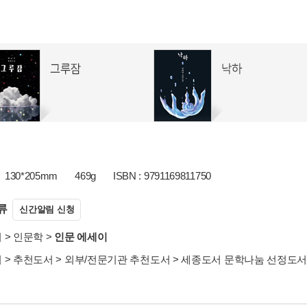
130*205mm
469g
ISBN : 9791169811750
류
신간알림 신청
서
>
인문학
>
인문 에세이
서
>
추천도서
>
외부/전문기관 추천도서
>
세종도서 문학나눔 선정도