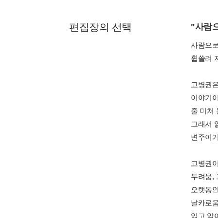
편집장의 선택
"사람으
사람으로
휩쓸려 
고병권은
이야기이
줄 미처
그래서 
변주이기
고병권이
두려움,
오랫동안
날카로움
읽고 알