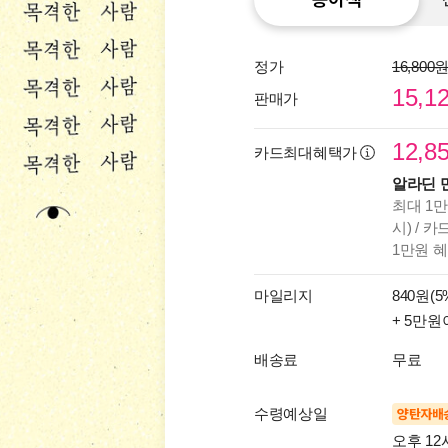
정가
16,800
15,1
판매가
12,8
카드최대혜택가
알라딘 
최대 1만
시) / 
1만원 
마일리지
840원(5
+ 5만원
배송료
무료
수령예상일
양탄자배
오후 12