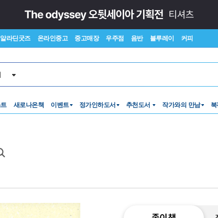
알라딘굿즈
온라인중고
중고매장
우주점
음반
블루레이
커피
서
스트
새로나온책
이벤트
정가인하도서
추천도서
작가와의 만남
북
종이책