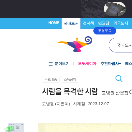
HOME
전자책
만권당
외국도서
국내도서
첫달무료
국내도
분야보기
오뒷세이아
추천마법사
베
무료배송
소득공제
사람을 목격한 사람
- 고병권 산문집
고병권
(지은이)
사계절
2023-12-07