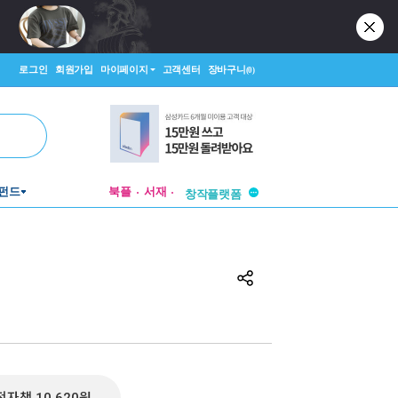
로그인
회원가입
마이페이지
고객센터
장바구니
(0)
투비컨티뉴드
펀드
북플
서재
창작플랫폼
투비컨티뉴드