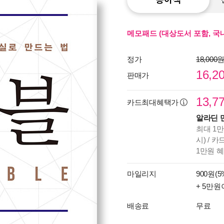
메모패드 (대상도서 포함, 국내
정가
18,000
16,2
판매가
13,7
카드최대혜택가
알라딘 
최대 1만
시) / 
1만원 
마일리지
900원(5
+ 5만원
배송료
무료