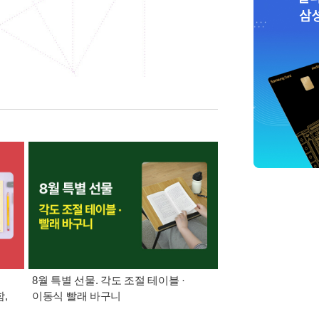
8월 특별 선물. 각도 조절 테이블 ·
가장 빠르게 받아보는 
,
이동식 빨래 바구니
알림 총집합