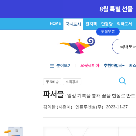
HOME
전자책
만권당
외국도서
국내도서
첫달무료
국내도
분야보기
오뒷세이아
추천마법사
베
무료배송
소득공제
파서블
- 일상 기록을 통해 꿈을 현실로 만드
김익한
(지은이)
인플루엔셜(주)
2023-11-27