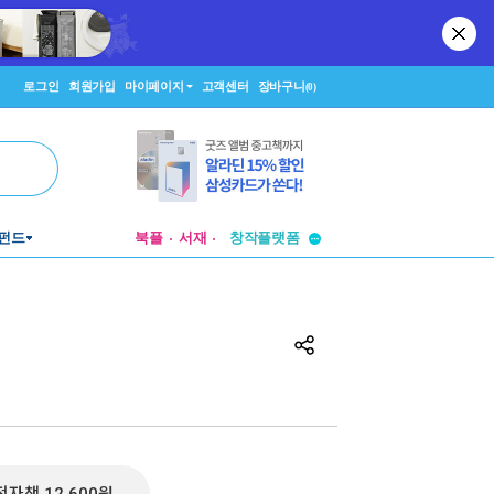
로그인
회원가입
마이페이지
고객센터
장바구니
(0)
투비컨티뉴드
펀드
북플
서재
창작플랫폼
투비컨티뉴드