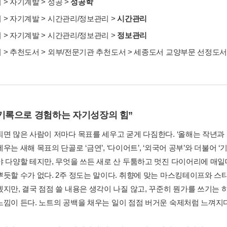
서
>
자기계발
>
성공
>
성공학
서
>
자기계발
>
시간관리/정보관리
>
시간관리
서
>
자기계발
>
시간관리/정보관리
>
정보관리
서
>
추천도서
>
외부/전문기관 추천도서
>
세종도서 교양부문 선정도
 기록으로 경험하는 자기성장의 힘”
되면 많은 사람이 저마다 목표를 세우고 굳게 다짐한다. ‘올해는 작년과 
우는 새해 목표의 단골로 ‘금연’, ‘다이어트’, ‘외국어 공부’와 더불어 ‘
야 다양할 테지만, 무엇을 쓰든 새로 산 두툼하고 멋진 다이어리에 매
뿌듯할 수가 없다. 2주 정도는 말이다. 취향에 맞는 마스킹테이프와 스
겠지만, 결국 점점 쓸 내용은 생각이 나질 않고, 꾸준히 뭔가를 쓰기는 
느낌이 든다. 노트의 공백을 채우는 일이 점점 버거운 숙제처럼 느껴지다