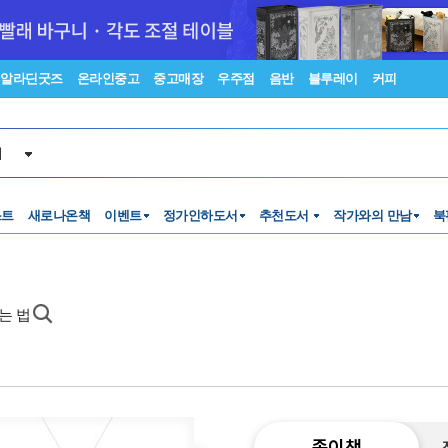
알라딘굿즈
온라인중고
중고매장
우주점
음반
블루레이
커피
서
스트
새로나온책
이벤트
정가인하도서
추천도서
작가와의 만남
북
는 법
종이책