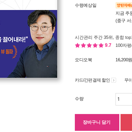
수령예상일
양탄자배
지금 주
(중구 서
시간관리 주간 35위
, 종합 to
9.7
100자평(
오디오북
16,200
카드/간편결제 할인
무이
수량
장바구니 담기