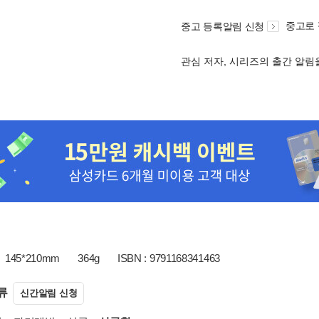
중고로
중고 등록알림 신청
관심 저자, 시리즈의 출간 알
145*210mm
364g
ISBN : 9791168341463
류
신간알림 신청