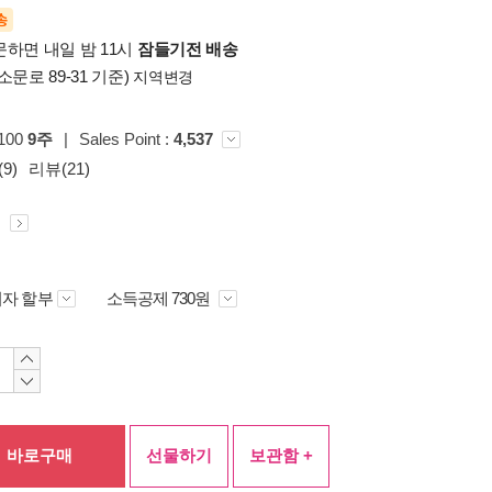
송
문하면 내일 밤 11시
잠들기전 배송
소문로 89-31 기준)
지역변경
p100
9주
|
Sales Point :
4,537
9)
리뷰(21)
원
자 할부
소득공제 730원
바로구매
선물하기
보관함 +