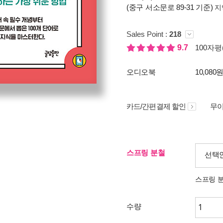
(중구 서소문로 89-31 기준)
지
Sales Point :
218
9.7
100자평(
오디오북
10,080
카드/간편결제 할인
무이
스프링 분철
선택
스프링 
수량