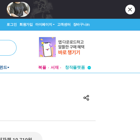
로그인
회원가입
마이페이지
고객센터
장바구니
(0)
투비컨티뉴드
펀드
북플
서재
창작플랫폼
투비컨티뉴드