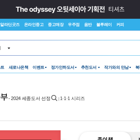
알라딘굿즈
온라인중고
중고매장
우주점
음반
블루레이
커피
서
스트
새로나온책
이벤트
정가인하도서
추천도서
작가와의 만남
북
공부
- 2024 세종도서 선정
1·1·1 시리즈
|
종이책