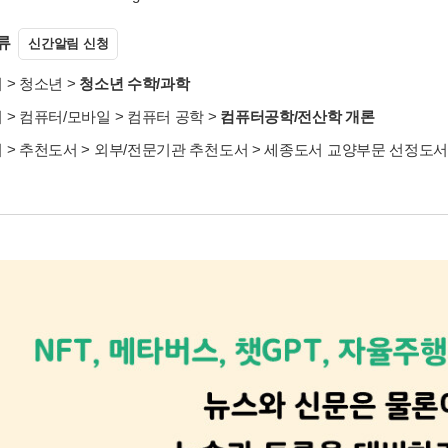
류
신간알림 신청
서
>
청소년
>
청소년 수학/과학
서
>
컴퓨터/모바일
>
컴퓨터 공학
>
컴퓨터공학/전산학 개론
서
>
추천도서
>
외부/전문기관 추천도서
>
세종도서 교양부문 선정도