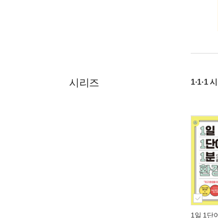
시리즈
1·1·1
1일 1단