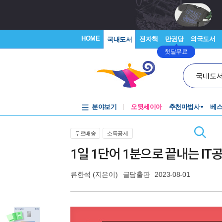
HOME
전자책
만권당
외국도서
국내도서
첫달무료
국내도
분야보기
오뒷세이아
추천마법사
베
무료배송
소득공제
1일 1단어 1분으로 끝내는 IT
류한석
(지은이)
글담출판
2023-08-01