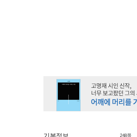
기본정보
248쪽