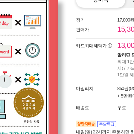
정가
17,000
15,3
판매가
13,0
카드최대혜택가
알라딘 
최대 1만
시) / 
1만원 
마일리지
850원(5
+ 5만원
배송료
무료
양탄자배송
주말특급
내일(일) 22시까지 주문하면 8월