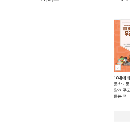
10대에게
문학
- 
알려 주
돕는 책