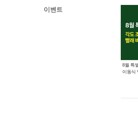
이벤트
8월 특
이동식 