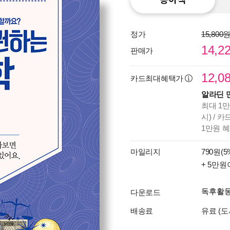
정가
15,800
14,2
판매가
12,0
카드최대혜택가
알라딘 
최대 1만
시) / 
1만원 
마일리지
790원(5
+ 5만원
독후활
다운로드
배송료
유료 (도