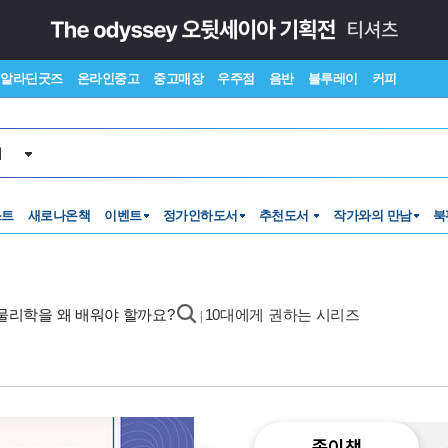
알라딘굿즈
온라인중고
중고매장
우주점
음반
블루레이
커피
서
스트
새로나온책
이벤트
정가인하도서
추천도서
작가와의 만남
북
 물리학을 왜 배워야 할까요?
10대에게 권하는 시리즈
|
종이책