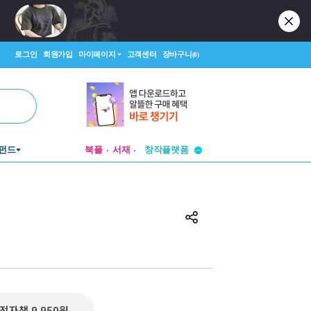
로그인
회원가입
마이페이지
고객센터
장바구니
(0)
투비컨티뉴드
펀드
북플
서재
창작플랫폼
투비컨티뉴드