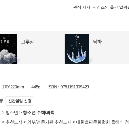
관심 저자, 시리즈의 출간 알
170*220mm
445g
ISBN : 9791191309423
류
신간알림 신청
서
>
청소년
>
청소년 수학/과학
서
>
추천도서
>
외부/전문기관 추천도서
>
대한출판문화협회 올해의 청