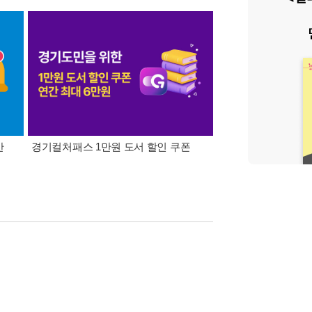
간
경기컬처패스 1만원 도서 할인 쿠폰
삼성카드가 쏜다! 알라