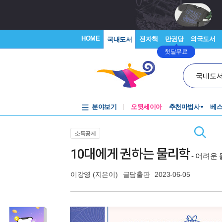
HOME
전자책
만권당
외국도서
국내도서
첫달무료
국내도
분야보기
오뒷세이아
추천마법사
베
소득공제
10대에게 권하는 물리학
- 어려운
이강영
(지은이)
글담출판
2023-06-05