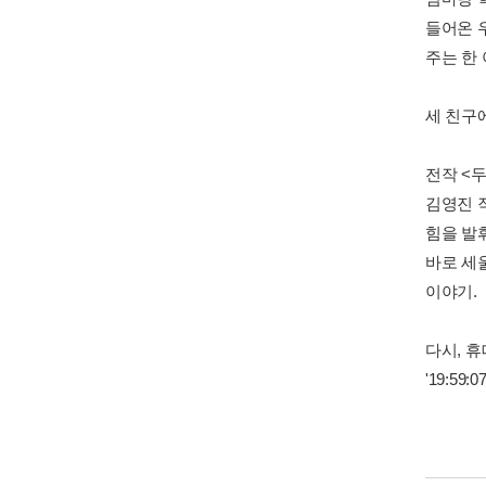
들어온 
주는 한 
세 친구
전작 <
김영진 
힘을 발
바로 세
이야기.
다시, 
'19:59