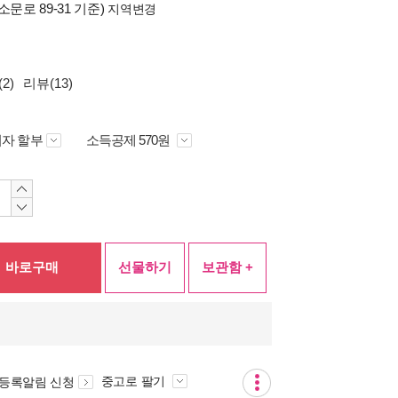
소문로 89-31 기준)
지역변경
2)
리뷰(13)
자 할부
소득공제 570원
바로구매
선물하기
보관함 +
중고로 팔기
 등록알림 신청