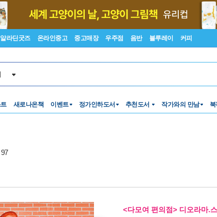
알라딘굿즈
온라인중고
중고매장
우주점
음반
블루레이
커피
서
스트
새로나온책
이벤트
정가인하도서
추천도서
작가와의 만남
북
97
<다모여 편의점> 디오라마.