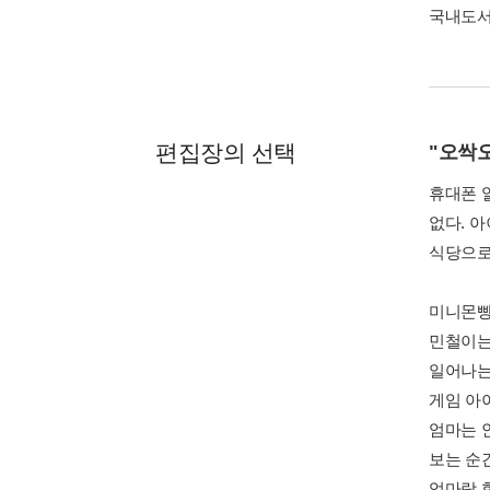
국내도
편집장의 선택
"오싹
휴대폰 알
없다. 
식당으로,
미니몬빵
민철이는
일어나는데
게임 아이
엄마는 
보는 순간
엄마랑 