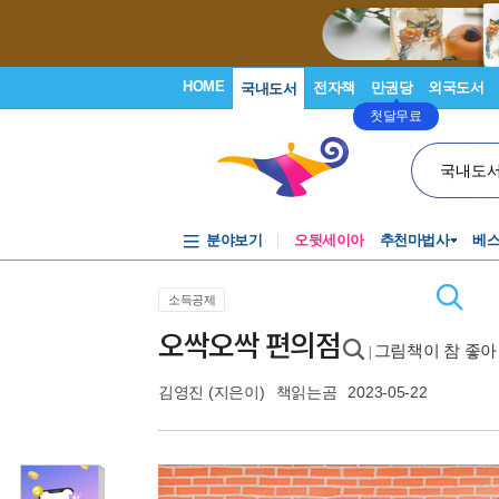
HOME
전자책
만권당
외국도서
국내도서
첫달무료
국내도
분야보기
오뒷세이아
추천마법사
베
소득공제
오싹오싹 편의점
그림책이 참 좋아 
|
김영진
(지은이)
책읽는곰
2023-05-22