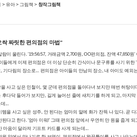
서
>
유아
>
그림책
>
창작그림책
오싹 짜릿한 편의점의 마법"
람이 울린다. '19:56:57, 거래금액 2,700원, OO편의점, 잔액 47,8
아이들에게 이제 편의점은 더 이상 단순히 간식이나 문구류를 사기 위한 '
 기다림의 장소로... 편의점은 아이들의 만남의 장소, 내 아이도 예외는
을 사고 싶은 민철이, 몇 군데 편의점을 돌아다녀 보지만 매번 허탕이다.
 후다닥 들어가 보지만, 길게 늘어선 줄에 새치기를 하게 되고, 마지막
...
템을 사고 싶은 성주, 안 된다는 엄마의 말에 화가 잔뜩 나 있다. 곧 
안된다고 한다. '엄마 미워!' 그때 편의점 앞에서 우연히 만 원을 줍게
 마음이 달라져 기프트 카드를 사게 되는데...
학원 앞에서 만나기로 한 보영이, 편의점에서 왕꿈틀이를 사고 나오는데