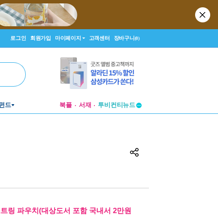
로그인
회원가입
마이페이지
고객센터
장바구니
(0)
투비컨티뉴드
펀드
북플
서재
창작플랫폼
투비컨티뉴드
스트링 파우치(대상도서 포함 국내서 2만원