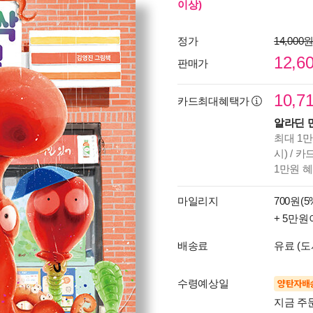
이상)
정가
14,000
12,6
판매가
10,7
카드최대혜택가
알라딘 
최대 1만
시) / 
1만원 
마일리지
700원(5
+ 5만원
배송료
유료 (도
수령예상일
양탄자배
지금 주