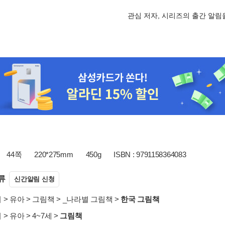
관심 저자, 시리즈의 출간 알
44쪽
220*275mm
450g
ISBN : 9791158364083
류
신간알림 신청
서
>
유아
>
그림책
>
_나라별 그림책
>
한국 그림책
서
>
유아
>
4~7세
>
그림책