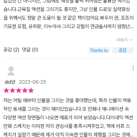
없었던 건 아니지만, 그럼에도 예상을 훌쩍 뛰어넘는 훌륭한 책이었
습니다.근육질 액션을 그리기도 좋지만, 그냥 인물 드로잉 실력향상
을 위해서도 정말 큰 도움이 될 것 같은 책이었어요.북두의 권, 죠죠의
기묘한 모험, 유희왕, 이누아샤 그리고 강철의 연금술사까지 엄청난
액션만화들의 작화감독이 집필하신 책입니다. 작화감독은 한마디로
더보기
잘 그려야하고, 빨리 그려야하고, 많이 그려야하고, 많이 수정해야하
공감 (
2
)
댓글 (0)
는 역할로 그림을 못 그릴 수가 없는 분이기도 합니다. 그리고 진짜 잘
그리시더라고요.이 책에는 무료 600여점의 그림자료가 있습니다.그
리고 그 자료는 무려 털선의 러프한 스케치입니다!대부분의 단독집필
메뉴
한 작법서의 자료가 그렇기에 별 감상이 없었는데, 이 분의 그림실력
did양
2023-06-25
이 다른 작법서와 엄청난 차이를 만들었어요. 그 털선이 그림천재에
그림법을 담고 있는게 느껴졌습니다.이 노련한 숙련가가 큰 틀을 잡
저는 어릴 때부터 인물을 그리는 것을 좋아했는데, 특히 인물의 역동
는 방법, 형태를 인식하는 방향, 폼을 만들기 위해 유의하는 근육들,어
적인 동세를 그리는 것이 재미있었습니다.또 만화나 애니메이션 속
깨와 엉덩이 같은 곡선의 해석이 다 들어있었어요. 아무 설명도 없이
다양한 액션 장면들이 나오면 매료가 되어 보았습니다.다이내믹 액션
스케치만 있어도 살 가치가 충분한 책인 것 같습니다. 보면서 정말 따
만화 스케치는 이러한 저의 관심사를 충족시켜주었고, 책에 러프 스
라잡을 수 없는 실력자라는 생각이 절로 드는데, 이 분의 잔선을 따라
케치가 실렸기 때문에 제가 아직 미숙한 인물의 체형을 그리는 것에