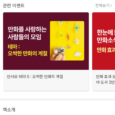
관련 이벤트
전체보기
만사모 테마 5 : 오싹한 만화의 계절
만화 효과 모
야 도서 3만
책소개