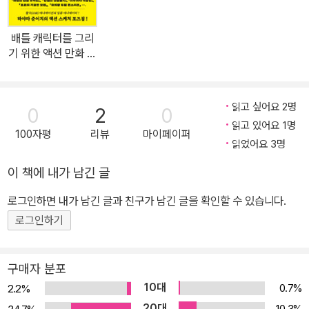
동작의 흐름을 파악하고 박진감을 시각적으로 그려 내는 애니메이터
로서 저자가 직접 터득한 활용도 높은 포인트들도 만날 수 있다. 액션
배틀 캐릭터를 그리
포즈를 그릴 때 자주 하게 되는 실수를 자연스럽게 수정하는 방법을
기 위한 액션 만화 스
가르쳐 주는 첨삭 지도와 실력을 한층 높이는 저자의 팁은 별도의 코
케치
너로 설명했다. 이제, 이 책과 함께 살아 숨 쉬는 듯한 근육질 캐릭터
와 다이내믹한 액션 장면을 완성해 보자! [이 책의 주요 구성] · 최정
읽고 싶어요 2명
0
2
0
상급 애니메이터 하야마 준이치의 다이내믹한 움직임이 있는 스케치
읽고 있어요 1명
100자평
리뷰
마이페이퍼
집 · 무한한 영감을 줄 역동적인 액션 포즈, 여러 스포츠물에 활용할
읽었어요 3명
수 있는 운동 포즈, 근육질 배틀 캐릭터 스케치 600여 점 수록! · 움직
이 책에 내가 남긴 글
이는 액션 동작에서 다이내믹한 포즈를 포착하는 포인트, 신체 구조
로그인하면 내가 남긴 글과 친구가 남긴 글을 확인할 수 있습니다.
와 근육, 자세의 묘사 방법 설명 · 초보자의 흔한 실수를 자연스럽게
수정하는 저자의 첨삭 지도 코너, 실력을 한층 높이는 팁을 담은 칼럼
로그인하기
페이지 · 모사, 크로키, 트레이싱 연습을 통해 실력을 더욱 레벨 업 할
수 있는 포즈집!
구매자 분포
10대
0.7%
2.2%
20대
10.3%