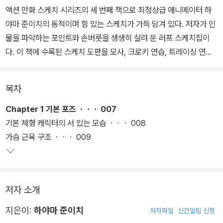
액션 만화 스케치 시리즈의 세 번째 책으로 최정상급 애니메이터 하
야마 준이치의 동적이며 힘 있는 스케치가 가득 담겨 있다. 저자가 인
물을 파악하는 포인트와 손버릇을 생생히 살려 둔 러프 스케치집이
다. 이 책에 수록된 스케치 도판을 모사, 크로키 연습, 트레이싱 연습,
또는 디테일을 더해서 활용하는 등 다양하게 자신의 그림에 적용하며
실력을 향상할 수 있다.
목차
이 책에는 기본 체형부터 근육질 캐릭터의 움직임을 파악할 수 있는
Chapter 1 기본 포즈 ㆍㆍㆍ 007
동작 600여 점이 수록되어 있다. 자연스러운 기본 포즈는 물론 달리
기본 체형 캐릭터의 서 있는 모습 ㆍㆍㆍ 008
기, 구기 종목, 무술을 다룬 운동 포즈와 맨손 격투, 무기를 든 격투,
가슴 근육 구조 ㆍㆍㆍ 009
히어로 액션 포즈, 그리고 신체 부위별 그리는 방법을 보여 주는 스케
치가 담겨 있다.
저자 소개
연속적인 동작의 흐름을 파악하고 박진감을 시각적으로 그려 내는 애
니메이터로서 저자가 직접 터득한 활용도 높은 포인트들도 만날 수
지은이:
하야마 준이치
저자파일
신간알림 신청
있다. 액션 포즈를 그릴 때 자주 하게 되는 실수를 자연스럽게 수정하