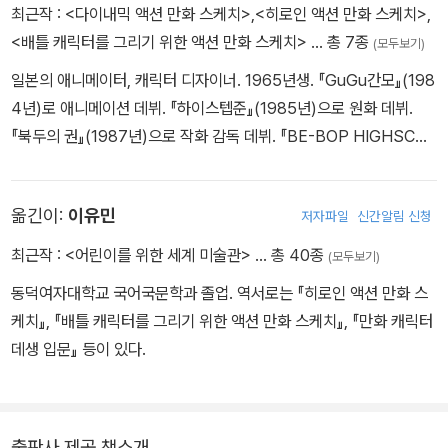
최근작 :
<다이내믹 액션 만화 스케치>
,
<히로인 액션 만화 스케치>
,
는 방법을 가르쳐 주는 첨삭 지도와 실력을 한층 높이는 저자의 팁은
<배틀 캐릭터를 그리기 위한 액션 만화 스케치>
… 총 7종
(모두보기)
별도의 코너로 설명했다.
일본의 애니메이터, 캐릭터 디자이너. 1965년생. 『GuGu간모』(198
4년)로 애니메이션 데뷔. 『하이스텝준』(1985년)으로 원화 데뷔.
『북두의 권』(1987년)으로 작화 감독 데뷔. 『BE-BOP HIGHSCH
OOL』(1989년)로 캐릭터 디자인 데뷔. 1990년 프리랜서로서 독립.
주요 작품에는 『죠죠의 기묘한 모험』(1993~1994년, 작화 감독),
옮긴이:
이유민
저자파일
신간알림 신청
『바람의 검심 추억편』(1999년, 원화), 『유희왕 듀얼 몬스터즈』(200
0~2004년, 작화 감독, 원화), 『이누야샤 극장판』(2003년, 작화 감
최근작 :
<어린이를 위한 세계 미술관>
… 총 40종
(모두보기)
독), 『강철의 연금술사』(2010년, 원화), 『건담 빌드 파이터즈』(2013
동덕여자대학교 국어국문학과 졸업. 역서로는 『히로인 액션 만화 스
년, 원화)등이 있다. 최근에는 『골든 카무이』(2018~2020년) 메인
케치』, 『배틀 캐릭터를 그리기 위한 액션 만화 스케치』, 『만화 캐릭터
애니메이터, 『pet』(2020년) 애니메이션 캐릭터 디자인 등을 맡고
데생 입문』 등이 있다.
있다. 저서로는 액션 만화 스케치 시리즈인 『히로인 액션 만화 스케
치』, 『배틀 캐릭터를 그리기 위한 액션 만화 스케치』와 『애니메이션
캐릭터 작화 & 디자인 테크닉』이 있다.
출판사 제공 책소개