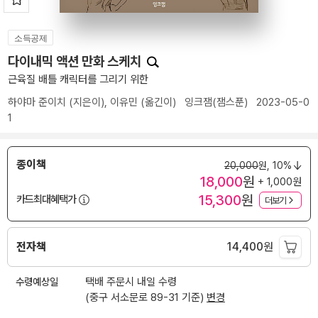
소득공제
다이내믹 액션 만화 스케치
근육질 배틀 캐릭터를 그리기 위한
하야마 준이치
(지은이),
이유민
(옮긴이)
잉크잼(잼스푼)
2023-05-0
1
종이책
20,000
원,
10%
18,000
원
+ 1,000원
15,300
원
카드최대혜택가
더보기
전자책
14,400
원
수령예상일
택배 주문시 내일 수령
(중구 서소문로 89-31 기준)
변경