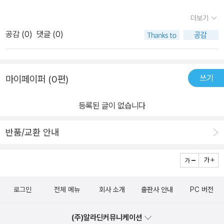
형태를 잡아가다보면 엇비슷하게 나와서 놀랐습니다.한 열점을 따라
도 많이 도움이 된 것 같습니다.다양한 근육질 체형의 캐릭터들을 볼
그렸는데, 그 후 남자몸 크로키할 때 형태잡는게 훨씬 수월해지는게
더보기
수 있어 보기만 해도 역동성이 아주 잘 느껴져 눈이 즐거웠습니다.목
느껴졌어요.특히 목, 어깨, 엉덩이를 스케치에서 나타난 느낌을 외워
공감 (
0
)
댓글 (0)
차다양한 자세를 다양한 각도에서 보여주고, 동작의 흐름을 파악할
그리니깐 완성도가 확 올라갔습니다.물론 액션 스케치 작법서이긴 하
수 있게 그림과 함께 설명이 제공됩니다.이 책에 실린 포즈 스케치를
지만, 자료에 흠뻑 묻어있는 명인의 그림습관이 그 무엇보다 값지게
전부 따라 그려본다면 움직임에 대한 이해도를 어느 정도 높일 수 있
다가왔습니다. 그냥 인물 드로잉 향상에 정말 큰 도움을 받은 느낌이
쓰기
마이페이퍼 (0편)
을 것 같고, 다양한 포즈 또한 알 수 있을 것 같습니다.
었습니다.그렇지만 액션 스케치 작법서이니깐, 액션 부분도 꼼꼼하게
살피면서 모작해봤었는데, 액션을 정말 못 그림에도 그림이 술술 나
등록된 글이 없습니다
와서 역시 책 출판은 아무거나 허하지 않는다는 걸 확실하게 느꼈던
것 같습니다.정말 추천하는 책입니다!이 책을 받게 된 내 자신이 기특
반품/교환 안내
하고, 이벤트를 열고 책을 선사해주신 분들께도 정말 큰 감사의 말을
전하고 싶습니다. 감사합니다><
로그인
전체 메뉴
회사 소개
출판사 안내
PC 버전
(주)알라딘커뮤니케이션