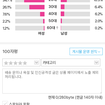
34.7%
30대
6.4%
26.1%
40대
6.2%
7.6%
50대
2.0%
2.2%
60대
0.2%
1.2%
여성
남성
100자평
게시물 운영 원칙
카테고리
현재
0
/280byte (한글 140자 이내)
스포일러 포함