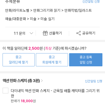
주제분류
신간알림 신청
만화/라이트노벨
>
만화그리기와 읽기
>
만화작법/일러스트
예술/대중문화
>
미술
>
미술 실기
선물하기
공유하기
이 책을 알라딘에
2,500
원 (
최상
기준)에 파시겠습니까?
중고
중고
중고 등록
알라딘에 팔기
회원에게 팔기
알림 신청
액션 만화 스케치 (총 3권)
신간알림 신청
다이내믹 액션 만화 스케치 - 근육질 배틀 캐릭터를 그리기 위
한
판매가
18,000
원