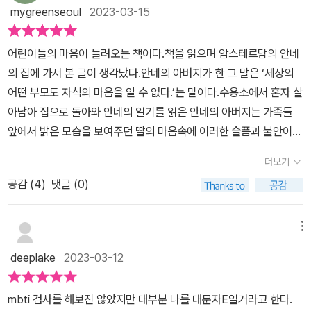
을 덮으며 그런 사실을 복기하며 정리하였다. 우리는 태어나서 만난
채는 ‘다시 잘 지내자’가 아닌 ‘우리가 새로운 사이가 되면’이라는 상
mygreenseoul
2023-03-15
(거의) 모든 이들과 이별한다. 자기 자신과도 매순간 이별한다. 만남
상과 함께 손을 내민다. 한번 헤어져봤던 아이들, 그것도 잘 헤어져본
과 이별은 시간의 구성품처럼 삶의 주재료처럼 반복되고 변주되며 존
두 어린이는 새로운 사이가 될 모양이다. 더 신중하고 반가운 재회가
어린이들의 마음이 들려오는 책이다.책을 읽으며 암스테르담의 안네
재하는 모두를 태어나게 하고 성장하게 하는 틀을 이룬다. 남들 다 아
될 것이다.
의 집에 가서 본 글이 생각났다.안네의 아버지가 한 그 말은 ‘세상의
는 걸 혼자 깨달은 척 하는가 싶지만 자꾸만 잊고 사니, 기억을 위해
어떤 부모도 자식의 마음을 알 수 없다.’는 말이다.수용소에서 혼자 살
기록해둔다. 만남과 이별은 삶의 상수라고, 헤어짐과 이별은 특수한
아남아 집으로 돌아와 안네의 일기를 읽은 안네의 아버지는 가족들
상황이 아니라고. 더 빨리 정확히 배우고 이해하고 기억하며 살았다
앞에서 밝은 모습을 보여주던 딸의 마음속에 이러한 슬픔과 불안이
면 무엇이 달라졌을까. 만남을 좀 더 기적처럼 선물처럼 아끼고 이별
있었는지 몰랐다고 말한다.아이들은 어쩌면 어른보다 마음을 더 잘
을 가능한 정중하게 하려고 애썼을까. 김양미 작가는 동화라는 부드
더보기
감출 수 있는 존재인지도 모른다.이해가 되지 않는 상황에서 애써 숨
럽고 다정한 방식으로 잘 헤어지자는 메시지를 설명과 함께 담아주었
공감 (
4
)
댓글 (0)
긴 마음을 알아주지 못하고 함부로 판단하고 말하는 대신‘뭔가 이유
다. 반갑게 만나는 일보다 잘 헤어지는 것이 더 어렵다. 엉망으로 무심
가 있나 보다.’라고 지나갈 수 있는 넉넉한 마음을 갖고 싶다.책 속에
하게 배려 없이 헤어지던 어릴 적의 나를 여러 번 만났다. 바로 올 수
서 ‘아직은 때가 아니다.’마음 속에서 할머니 소리가 들리는 듯 했
메뉴
없는 먼 곳에 있을 때 돌아가신 할아버지, 할머니... 늘 계셨던 분들이
다.‘뭐든 여문 다음 따야 해. 기분에 미리 따면 먹지도 못해.’ “관계란
며칠 만에 사라져버렸다. 마지막 인사도 눈빛도 체온도 나누지 못한
deeplake
2023-03-12
게 혼자 맺는 게 아니잖아.” 나를 잘 알지도 못하면서 엄마, 아빠, 누나
채. 죽음이란 가차 없고 영원한 이별이라는 걸 여름이 서늘할 정도로
가 내 마음에 대해 함부로 말하는 게 싫었다. 그냥 모르면 ‘뭔가 이유
절감했다. 받은 사랑을 귀하게 여기며, 추억조각들을 힘으로 만들 줄
mbti 검사를 해보진 않았지만 대부분 나를 대문자E일거라고 한다.
가 있나 보다’하면 안 되는 걸까?