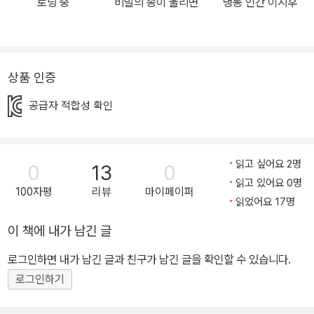
로딩 중
비밀의 종이 울리면
냉동 인간 이시후
묶은 다섯 편의 이야기는 어린이와 밀접하다. 학교에서든 집에서든
어디서나 관계 속에서 살아가는 아이들이 시시각각 생겨나는 ‘마
음’을 어떻게 내면화하고 또 객관화하는지 각자의 삶에서 보여 주는
이야기에는 오늘을 살아가고 있는 아이들의 초상이 과장 없이 담겨
상품 인증
있다. 내 마음뿐만 아니라 누군가의 마음을 깊이 들여다본 사람만이
공급자 적합성 확인
알아챌 수 있는 내면의 이야기들이 십 대 아이들의 눈과 입을 통해 때
로는 유머러스하게 때로는 묵직하게 전해지며 읽는 사람의 마음의 문
을 두드린다. ■ 이별이 꼭 슬픈 것만은 아니라는 것 이별, 헤어짐이란
읽고 싶어요 2명
0
13
0
단어를 떠올리면 우리는 먼저 부정적이거나 슬픈 감정을 떠올리지만
읽고 있어요 0명
『잘 헤어졌어』에서 보여 주는 이별은 ‘건강한’ 이별이다. 날마다 누군
100자평
리뷰
마이페이퍼
읽었어요 17명
가와 무언가와 이별하는 아이들. 가족, 친구뿐만 아니라 시간을 함께
했던 물건과의 헤어짐에도 시간이 필요한 사람들이 있다. 각자의 시
이 책에 내가 남긴 글
간이 다르게 흐르듯 모든 만남과 헤어짐을 맞이하는 아이들의 시간은
로그인하면 내가 남긴 글과 친구가 남긴 글을 확인할 수 있습니다.
저마다 다르게 흐른다. 헤어짐 앞에 슬픔만 가득할 줄 알았는데 이별
로그인하기
을 잘 맞이한 아이들은 자신은 물론 새로운 만남도 잘 받아들인다. 사
랑하는 가족, 싸웠다가도 금세 화해하게 되는 친구, 소중한 사람이 생