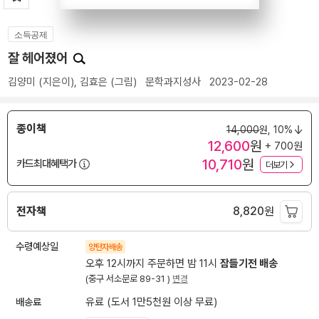
소득공제
잘 헤어졌어
김양미
(지은이),
김효은
(그림)
문학과지성사
2023-02-28
종이책
14,000
원,
10%
12,600
원
+ 700원
10,710
원
카드최대혜택가
더보기
전자책
8,820
원
수령예상일
양탄자배송
오후 12시까지 주문하면 밤 11시
잠들기전 배송
(중구 서소문로 89-31 )
변경
배송료
유료 (도서 1만5천원 이상 무료)