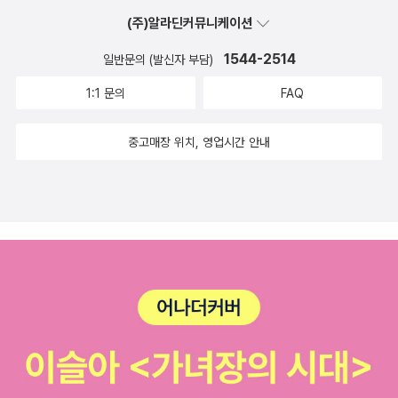
럽게잘 살피는 아이로 이미 한달 전에 헤어진 7년을 알았던 13살 아
(주)알라딘커뮤니케이션
이의 이야기가 나온다.친구 사이 모든게 거짓없이 다 털어놓았다고
생각했는데다른 사람에게 들리는 몰랐던 이야기 혹은 내가 너만 알고
1544-2514
일반문의 (발신자 부담)
있어야 해 하는 비밀들이다른 사람을 통해 알게 되었을때의 서운함
1:1 문의
FAQ
혹은 배신감.'그 애한테 궁금한 게 하나도 없어져서요'(p.131)정말 사
람과의 관계에 있어 호기심과 관심, 궁금함이 없어지는 순간,그 관계
중고매장 위치, 영업시간 안내
는 황량한 겨울거리에 서 있는 나뭇가지의 앙상함만 남을 뿐이라고
생각한다.그보다 더 심각한 것은 우정이든, 사랑이든, 가족이든그 관
계에서 어떤 금이 가고 있는 문제점을 모르고 마냥 견뎌왔던 시간안
에서 그저 만남을 지속하거나 오해를 하게 되는 것이다.그래도 이 아
이들은서로의 편지(쪽지)를 주고 받으며 그 문제점을 찾으려 하고솔
직함으로 털어놓는다. (이럴때는 동화속 내용이지만 정말 잘난 어른
들보다 아이들이 더 똑똑하고 어른스럽지 않나 생각한다.)어떤 말들
은 짧지만 글로서 진심을 더 담아 전달할 수 있다.이런 점을 이 어린
친구들이 어른들에게 알려주는 것 같았다.나는 지금 쓸쓸하다. 나는
네가 지금 꼭 필요하다고 말하는 것 같았다.헤어질 결심을 앞으로 살