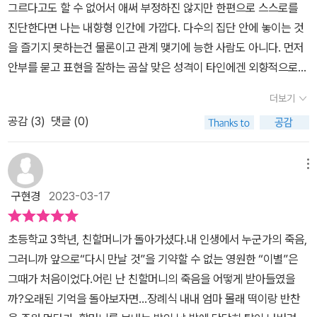
아는 아이들이 부럽다. 어른이란 명명은 때로 부끄럽기만 하다. 가깝
그르다고도 할 수 없어서 애써 부정하진 않지만 한편으로 스스로를
고 쉬워서 더 참지 못하고 못되게 튀어나온 원망들, 잡은 손을 뿌리치
진단한다면 나는 내향형 인간에 가깝다. 다수의 집단 안에 놓이는 것
듯 상대를 겨냥한 말들이 부끄럽다. 예정된 이별을 늦추지도 멈추지
을 즐기지 못하는건 물론이고 관계 맺기에 능한 사람도 아니다. 먼저
도 못할 지라도, 이별이 오기까지 한 번 더 먼저 말을 걸고 망설이지
안부를 묻고 표현을 잘하는 곰살 맞은 성격이 타인에겐 외향적으로
않고 손을 잡는 일을 나는 할 수 있을까. 아이들은 할 수 있을 것이다.
비춰질 순 있지만, 고립된 동안 안정을 찾고 그 밖에는 에너지를 과하
더보기
“같이 놀래?”를 어른들의 말로 바꾸면 무엇이 될까. 시선이 맑고 밝
게 태워야만 하는 편이다. 사람을 따르지만 군중은 날 항시 긴장하게
은 작가는 자신을 표현할 말을 다 찾지 못한 아이들의 마음도, 나처럼
공감 (
3
)
댓글 (0)
한다.그런 내게는 우정도 사랑도 난제였다. 오냐오냐형 외동딸은 아
투덜거리기나 하며 사는 못난 어른의 마음도 깊이 들여다볼 수 있나
니었지만 애초에 대인관계에도 훈련이 필요하다는 것을 알지 못했던
보다. 지적도 비난도 없이 다정한 가르침을 반가운 인사처럼 건넨다.
나는 미련과 집착을 수없이 행했고 잘못된 사랑의 형태가 나를 얼마
메뉴
안녕, 모두들. 살아 있는 동안 다시 반갑게 만나기도 하자.그땐 꼭 잘
나 깍아내리는지 뜨겁게 경험했다. 동경과 질투에 눈이 멀기도, 상대
구현경
2023-03-17
헤어져도 보자. 그동안은 자주 행복하게 지내길.
가 원하지 않는 간과 쓸개를 내어주고 허탈해하기도 하며 형제 안에
서 배우지 못한 인간관계론을 시간에 값을 치루고서야 배울 수 있었
초등학교 3학년, 친할머니가 돌아가셨다.내 인생에서 누군가의 죽음,
다. 수치화 할 수 없는 번민에 시간을 허우적대고 나서야 적당한 거리
그러니까 앞으로“다시 만날 것”을 기약할 수 없는 영원한 “이별”은
를 유지하는 법을 터득했다. 주장 없이 물컹한 상태로 몰아치는 폭풍
그때가 처음이었다.어린 난 친할머니의 죽음을 어떻게 받아들였을
우를 맞아냈더니 지금의 내가 되었다. 비온 뒤 굳은 땅처럼.이어폰에
까?오래된 기억을 돌아보자면...장례식 내내 엄마 몰래 떡이랑 반찬
선 김광민씨의 학교가는 길이 흐른다. 마로니에 공원에 앉아 메모장