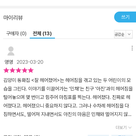
쓰기
마이리뷰
구매자 (0)
전체 (13)
메뉴
영영
2023-03-20
김양미 동화집 <잘 헤어졌어>는 헤어짐을 겪고 있는 두 어린이의 모
습을 그린다. 이야기를 이끌어가는 ‘민채’는 친구 ‘아진’과의 헤어짐을
털어놓으며 몇 번이고 힘주어 마침표를 찍는다. 헤어졌다. 진짜로 헤
어졌다고. 헤어졌으니 중요하지 않다고. 그러나 수차례 헤어짐을 다
짐하면서도, 떨어져 지내면서도 아진의 마음은 민채와 멀어지지 않는
다. 엄마나 독자에게 헤어짐에 대해 언급할수록 민채가 어떤 아이인
더보기
지, 그 아이와 무엇을 만들고 무너트렸는지를 똑똑하게 기억해 낸다.