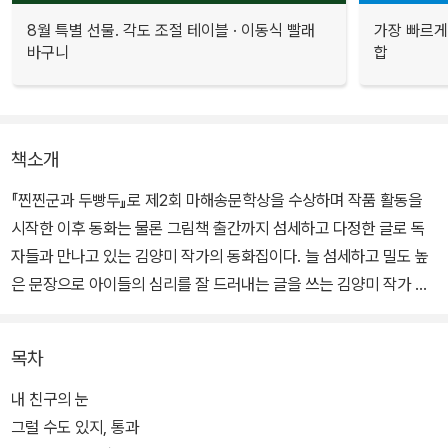
8월 특별 선물. 각도 조절 테이블 · 이동식 빨래
가장 빠르게
바구니
합
책소개
『찐찐군과 두빵두』로 제2회 마해송문학상을 수상하며 작품 활동을
시작한 이후 동화는 물론 그림책 출간까지 섬세하고 다정한 글로 독
자들과 만나고 있는 김양미 작가의 동화집이다. 늘 섬세하고 밀도 높
은 문장으로 아이들의 심리를 잘 드러내는 글을 쓰는 김양미 작가 특
유의 세밀함이 문장 곳곳에서 빛을 발하며 이야기의 몰입도를 높인
다. 그 세밀한 시선은 서로 다른 잣대로 쉽게 지나칠 수 있는 아이들
목차
마음의 깊은 곳까지 가 닿아 아이들의 마음을 다독여 준다.
내 친구의 눈
다섯 편의 이야기를 읽고 있으면 ‘나는 네 편이야’라고 건네는 작가의
그럴 수도 있지, 통과