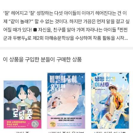
‘잘’ 헤어지고 ‘잘’ 성장하는 다섯 아이들의 이야기 헤어진다는 건 이
제 “같이 놀래?” 할 수 없는 것이다. 하지만 가끔은 먼저 말을 걸고 싶
어질 때가 있다! ■ 자신을, 친구를 알아 가며 자라나는 아이들 『찐찐
군과 두빵두』로 제2회 마해송문학상을 수상하며 작품 활동을 시작한
이후 동화는 물론 그림책 출간까지 섬세하고 다정한 글로 독자들과
만나고 있는 김양미 작가의 동화집이 문학과지성사에서 출간되었다.
이 상품을 구입한 분들이 구매한 상품
늘 섬세하고 밀도 높은 문장으로 아이들의 심리를 잘 드러내는 글을
쓰는 김양미 작가 특유의 세밀함이 문장 곳곳에서 빛을 발하며 이야
기의 몰입도를 높인다. 그 세밀한 시선은 서로 다른 잣대로 쉽게 지나
칠 수 있는 아이들 마음의 깊은 곳까지 가 닿아 아이들의 마음을 다독
여 준다. 다섯 편의 이야기를 읽고 있으면 ‘나는 네 편이야’라고 건네
는 작가의 따뜻한 목소리가 들리는 듯하다. 왠지 자신의 생각을 말하
는 게 어색하고, 쑥스럽고, 틀린 것만 같아 주저하는 아이들의 마음을
잘 알아주는 작가의 작품 속 아이들은 오늘 만난 듯 생생한 모습으로
우리 곁으로 다가온다. 김지은 평론가가 언급했듯이 ‘이별’을 주제로