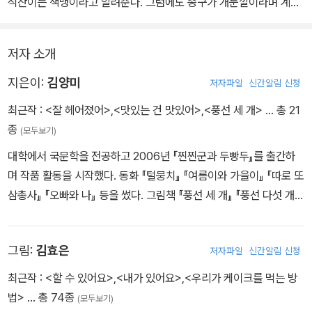
석찬이는 색맹이라고 알려준다. 그럼에도 종구가 개눈깔이라며 계속
석찬이를 놀리고 다그치자 보다 못한 건오가 도와주러 나섰다가 오히
려 둘 사이에 큰 싸움이 나고 만다. 친구를 도와주려다 싸움까지 하게
저자 소개
된 건데 고마워하기는커녕 오히려 차근차근 말할 기회를 뺏었다며 자
신을 원망하는 석찬이에게 건오는 큰 실망과 섭섭함을 느낀다. 그리
지은이:
김양미
저자파일
신간알림 신청
고 둘은 더 크게 싸우고 만다. 다음 달에 경주로 이사를 가게 된 건오
최근작 :
<잘 헤어졌어>
,
<맛있는 건 맛있어>
,
<풍선 세 개>
… 총 21
는 오히려 잘됐다고 생각하지만 시간이 흐를수록 둘은 함께했던 놀이
종
(모두보기)
와 시간에 대해 생각하게 된다. 건오가 이사 가는 날 둘은 어떤 모습으
대학에서 국문학을 전공하고 2006년 『찐찐군과 두빵두』를 출간하
로 만나 인사를 나누게 될까?
며 작품 활동을 시작했다. 동화 『털뭉치』 『여름이와 가을이』 『따로 또
삼총사』 『오빠와 나』 등을 썼다. 그림책 『풍선 세 개』 『풍선 다섯 개』
‧ 「그럴 수도 있지, 통과」
에 글과 그림을, 『맛있는 건 맛있어』에 글을 썼다. 『찐찐군과 두빵두』
“그럼 할머니는 죽어도 되니?” 할머니가 대뜸 나에게 전화를 해 이런
로 제2회 마해송문학상을 수상했다.
말을 한다. 그것도 난 학교에 있는데… 동화 속 괴팍한 할머니의 영혼
그림:
김효은
저자파일
신간알림 신청
과 우리 할머니의 영혼이 바뀐 것만 같다. 두 달 전까지만 해도 할머니
는 화를 낸 적도, 엄살을 부린 적도, 협박을 한 적도 없는데 말이다. 할
최근작 :
<할 수 있어요>
,
<내가 있어요>
,
<우리가 케이크를 먹는 방
머니가 뇌를 다치셔서 예전의 모습이 아니라는 걸 알면서도 나는 아
법>
… 총 74종
(모두보기)