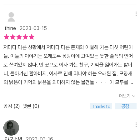
데. 뭐가 통과라는 거냐.)-「누가 토요일을 훔쳐 갔다」(토요일을 어떻
다. 그런 기억은 잊히지 않으니까.『누가 토요일을 훔쳐 갔다』의 윤주
게 훔쳐가? 이 집 제목 재밌네)-「잘 헤어졌어」(그래 이게 표제작이구
와 『잘 헤어졌어』의 민채에게서 나를 봤다. 어릴 때 억울함에 쓰던 차
메뉴
나)-「상태 씨와 이사」(상태 씨는 또 누굴까... 읽는 동안에도 거의 마
별이란 단어를 아직도 엄마에게 쓰고 있을 줄 그때의 내가 알았을까.
지막까지 궁금증은 계속됨)사실 어른이 읽어도 뼈저리게 공감되고 와
thine
2023-03-15
인간 관계에서 항상 먼저 손을 놓는 입장인 나에게 민채의 모습도 있
닿는 구절과 대목이 곳곳에 존재하는 동화였다. 읽는 내내 위로받거
다. 나도 한 번쯤 손을 내밀어야 했을까. 하지만 점점 손을 놓는 순간
나 이해받는 기분이 들었다. 문득, 어른들이 왜 동화를 찾는지 알 것
저마다 다른 상황에서 저마다 다른 존재와 이별해 가는 다섯 어린이
이 더 많아진다.난 어릴 때 책을 안 읽던 아이였다. 그래서 기억나는
같다는 생각이 들었다.그러니, 부모님과 아이가 함께 읽어도 좋겠
들. 이들의 이야기는 오래도록 웅덩이에 고여있는 듯한 슬픔의 언어
동화책이 하나도 없다는 게 어른이 돼서 후회가 된다. 그래서 지금 동
다.“나는 이제 1년 전에 할머니와 헤어졌다는 걸 안다. 13년 전에 내
로 쓰여있지 않다. 먼 곳으로 이사 가는 친구, 기억을 잃어가는 할머
화책을 좋아하는 건지도._P.78나는 이제 1년 전에 할머니와 헤어졌
가 태어났고, 12년 전부터 혼자서 걷게 되고, 올해 초에 중학생이 된
니, 돌아가신 할아버지, 이사로 인해 떠나야 하는 오래된 집, 모양새
다는 걸 안다. 13년 전에 내가 태어났고, 12년 전부터 혼자 걷게 되고,
것처럼 나는 1년 전에 내가 13년 동안 알아 왔던 할머니와 헤어진 것
의 낡음이 기억의 낡음을 의미하지 않는 물건들・・・ 이 모두를 둘
올해 초에 중학생이 된 것처럼 나는 1년 전에 내가 13년 동안 알아 왔
이다. 그리고 지금의 할머니와 새로 만났다.”-p78 「그럴 수도 있지,
러싸고 일어나는 갈등과 오해, 이해와 화해의 과정 속에서 어린이
던 할머니와 헤어진 것이다. 그리고 지금의 할머니와 새로 만났다.『그
더보기
통과」개인적으로 이 동화집에서 가장 핵심적이며 인상 깊은 문장을
는 자신의 솔직하고도 내밀한 감정을 마주해 나간다. 상대의 어렴풋
럴 수도 있지, 통과』_P.101“내가 모를 줄 알아? 아침에 깨울 때도 나
뽑으라면, 나는 78페이지에 실린 위의 대목을 말하고 싶다.친구와의
공감 (
2
)
댓글 (0)
하나 분명했던 마음을 마주해 나간다. 지나간 시간을 자신의 방식대
한텐 ’야, 하윤주, 빨리 안 일어나? 지각해도 모른다‘ 그러면서, 진욱
이별(「잘 헤어졌어」), 할머니와의 이별(「그럴 수도 있지, 통과」), 오랜
로 천천히 돌아본다. 지나친 마음을 상대의 방식대로 찬찬히 돌아본
이한텐 ’어이구, 우리 왕자님, 잠 안 깨서 어쩌나?‘ 왕자는 무슨. 그럼
추억이 어린 내가 살던 집과의 이별(「상태 씨와 이사」) 등... 각 이야기
다. 그리하여 그 누구도 붙잡거나 붙잡히지 않는 이별의 시점을, 나
메뉴
엄마가 왕비란 말예요?”『누가 토요일을 훔쳐 갔다』_P.152“아빠가
들이 여러 이별을 다루고 있지만, 결국은 그로 인해 가능한 새로운 시
를 나로 그리고 너를 너로 두는 이별의 기점을 ‘함께’ 넘어선다. 하나
그렇게 해도 그냥 넘어가고, 넘어가고…… 아빠가 그렇게 된 데는 엄
야구소년
2023-03-16