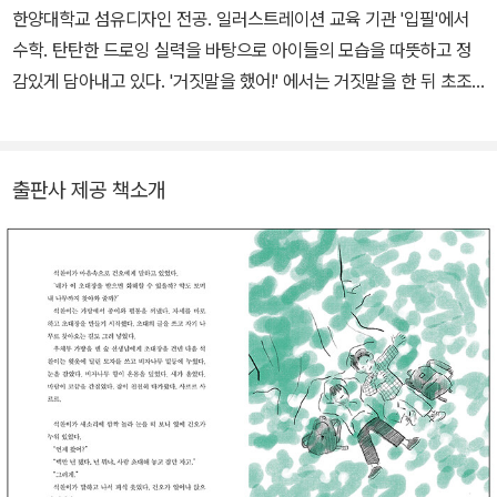
프기 전의 할머니가 그립다. ‘새 보러 가자’ 선생님이었던 할머니. 새
한양대학교 섬유디자인 전공. 일러스트레이션 교육 기관 '입필'에서
에 대해서도, 나무에 대해서도, 나물에 대해서도, 사람에 대해서도 잘
수학. 탄탄한 드로잉 실력을 바탕으로 아이들의 모습을 따뜻하고 정
알고 계셨던 할머니. 하지만 이제 나는 그동안 내가 알아 왔던 할머니
감있게 담아내고 있다. '거짓말을 했어!' 에서는 거짓말을 한 뒤 초조
와 헤어지고 지금의 할머니와 새로 만났다는 걸 안다. 편찮으시고 나
하고 불안해하는 우진이의 모습을 실감 나게 표현함과 동시에, 얼룩
서 할머니가 자주 하는 말은 ‘통과’와 ‘그럴 수도 있지’다. 오늘은 할머
고양이들의 모습을 재치 있고 귀엽게 그려 냈다. 그린 책으로는 그램
니는 어떤 일에 “그럴 수도 있지, 통과”라고 하실까?
칙 '행복은 내 옆에 있어요', '동수야 어디 가니', '헨젤과 그레텔', '닐 암
출판사 제공 책소개
스트롱', '흉내쟁이 도깨비', '사회가 재미있어지는 2학년 맞춤정치' 등
‧ 「누가 토요일을 훔쳐 갔다」
이 있다.
어느 주말, 할아버지 댁에 다녀온 날 윤주와 진욱이네 집에 도둑이 들
었다. 번호 키가 고장 나 열쇠로 문을 잠근 게 탈이었을까? 하지만 열
쇠로 문이 안 열려 열쇠 수리 아저씨가 오고 급기야 119와 경찰까지
오고 말았다. 다행히 도둑은 엄마의 결혼반지만 가져갔지만 아빠는
자신의 카메라가 그대로 있는 게 어쩐지 섭섭한 눈치다. 문단속을 소
홀히 했다며 티격태격하던 가족들은 손님 왔을 때처럼 한방에서 잠들
며 도둑이 든 건 싫지만 오랜만에 가족의 온기를 느낀다. 하지만 다음
날, 뜻밖의 장소에서 아빠의 비자금이 발견되면서 엄마 아빠의 얼음