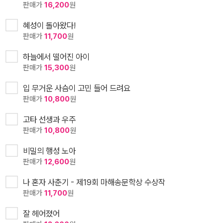
판매가
16,200
원
혜성이 돌아왔다!
판매가
11,700
원
하늘에서 떨어진 아이
판매가
15,300
원
입 무거운 사슴이 고민 들어 드려요
판매가
10,800
원
고타 선생과 우주
판매가
10,800
원
비밀의 행성 노아
판매가
12,600
원
나 혼자 사춘기 - 제19회 마해송문학상 수상작
판매가
11,700
원
잘 헤어졌어