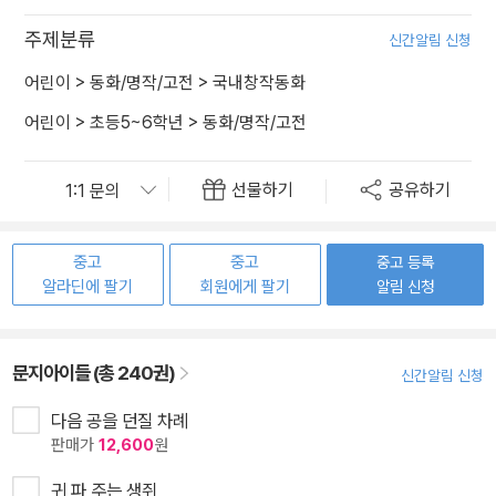
주제분류
신간알림 신청
어린이
>
동화/명작/고전
>
국내창작동화
어린이
>
초등5~6학년
>
동화/명작/고전
선물하기
공유하기
중고
중고
중고 등록
알라딘에 팔기
회원에게 팔기
알림 신청
문지아이들 (총 240권)
신간알림 신청
다음 공을 던질 차례
판매가
12,600
원
귀 파 주는 생쥐