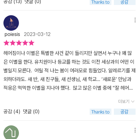
공감 (
13
)
댓글 (0)
다만 ‘진짜로 헤어졌지만 아무렇지 않아’ 어안이 벙벙한 채 지낸다. 엄
마에게도 더는 아진이 ‘궁금하지 않고, 걱정되지도 않을 것 같다’라고
말하는 걸 보면 마음을 탈탈탈 털어내려는 것 같기도 하다. 민채는 쓰
메뉴
라린 통증이 아니라 얼얼하고 애매모호한 마음으로 자신만의 헤어짐
poiesis
2023-03-12
을 겪는다.그런 민채에게 아진의 편지가 도착하고, 둘은 뒤늦게 서로
의 입장을 전한다. 민채와 아진은 기계적으로 사과하고 화해해 다시
헤어짐이나 이별은 특별한 사건 같이 들리지만 살면서 누구나 꽤 많
친하게 지내지 않는다. 용기와 인내심과 솔직함을 발휘해 치열하게
은 이별을 한다. 유치원이나 등교를 하는 것도 이전 세상과의 어떤 이
마음을 전한다. 여러 통의 편지를 통해 독자는 민채와 아진이 어떤 아
별일지 모른다. 어릴 적 나는 봄이 여러모로 힘들었다. 알레르기를 제
이인지, 그들에게 어떤 일이 있었는지, 그리고 둘이 왜 서로를 좋아하
외하더라도. 새 반, 새 친구들, 새 선생님, 새 학교... ‘새로운’ 만남과
는지 어렴풋이 깨닫게 된다. 언제나 민채에게 최상의 모습이고 싶었
적응은 먹먹한 이별을 지나야 했다. 많고 많은 이별 중에 “잘 헤어졌
던 아진은 여러 번의 사과 끝에 “미안해. 괜찮을 줄 알았는데 괜찮지
다”고 할 만한 이별도 많다. 반드시 떠나와야 할 불행의 자리라서가
않아서. 넌 내가 이상하지?”라며 마음의 자락을 내놓는다. 그러나 민
더보기
아니라 평범하고 의례적인 이별이 성장을 이루게도 해주니까. 두렵
채는 세상 누구도 아닌 자신에게 ‘적당한 사이’처럼 예의를 차린 아진
공감 (
4
)
댓글 (0)
지만 늦추지도 막을 수도 없는 이별들이 남아 있다. 잘 헤어질 수 있는
에게 못내 서운하다.아진이네가 이사하고, 두 아이는 단절되지도 화
방법을 가능한 잘 배워둬야 하는.당연하고 간단한 일인데 알게 되기
해하지도 않은 채 헤어져 지낸다. ‘서로 달라서 좋아하는’ 그들은 이미
까지는 생각 못하던 일들이 있다. 다섯 편의 이야기를 읽고 마지막 장
메뉴
서로의 마음을 알지만 섣불리 화해하지 않는다. 마지막 편지에서 민