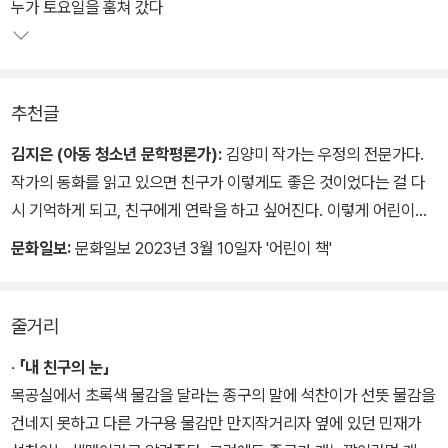
따뜻한 목소리가 들리는 듯하다. 왠지 자신의 생각을 말하는 게 어색
누가 토요일을 훔쳐 갔다
하고, 쑥스럽고, 틀린 것만 같아 주저하는 아이들의 마음을 잘 알아주
는 작가의 작품 속 아이들은 오늘 만난 듯 생생한 모습으로 우리 곁으
로 다가온다.
추천글
김지은 평론가가 언급했듯이 ‘이별’을 주제로 묶은 다섯 편의 이야기
김지은 (아동 청소년 문학평론가):
김양미 작가는 우정의 전문가다.
는 어린이와 밀접하다. 학교에서든 집에서든 어디서나 관계 속에서
작가의 동화를 읽고 있으면 친구가 이렇게도 좋은 것이었다는 걸 다
살아가는 아이들이 시시각각 생겨나는 ‘마음’을 어떻게 내면화하고
시 기억하게 되고, 친구에게 연락을 하고 싶어진다. 이렇게 어린이와
또 객관화하는지 각자의 삶에서 보여 주는 이야기에는 오늘을 살아가
밀접한 이야기를 읽은 것이 얼마 만인지 모르겠다. 작품 속 어린이의
문화일보:
문화일보 2023년 3월 10일자 '어린이 책'
고 있는 아이들의 초상이 과장 없이 담겨 있다.
마음은 납작한 낱말들이 아니고, 시간을 구르면서 빚어진 다면체다.
작은 보폭으로 이 세계를 홈질하듯 달려가는 그 주인공들은 작가 특
내 마음뿐만 아니라 누군가의 마음을 깊이 들여다본 사람만이 알아챌
유의 오래 공들인 문장 사이에서 촘촘히 빛난다. 이것은 작가가 만든
줄거리
수 있는 내면의 이야기들이 십 대 아이들의 눈과 입을 통해 때로는 유
이야기라는 것을 알면서도 책을 읽다가 나는 몇 번이나 눈이 시큰했
‧ 「내 친구의 눈」
머러스하게 때로는 묵직하게 전해지며 읽는 사람의 마음의 문을 두드
다.
목공실에서 초록색 물감을 달라는 종구의 말에 석찬이가 선뜻 물감을
린다.
건네지 못하고 다른 가구용 물감만 만지작거리자 옆에 있던 민재가