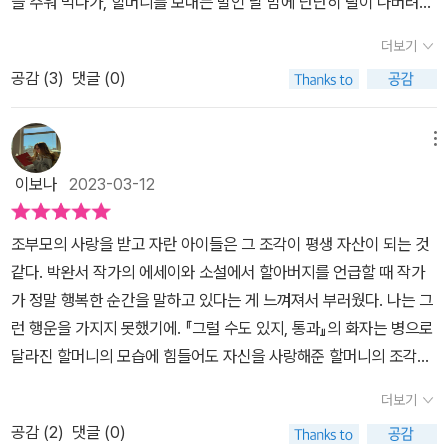
을 주워 먹다가, 할머니를 보내는 발인 날 밤에 단단히 탈이 나버려서
에 떠오르는 이름들을 적고, 몇 단락씩 읽어내려간다. 고요하지만 몽
밤새 화장실을 들락날락하며 고생했던 것만 떠오른다. 열 살의 나는
글몽글 익어가는 이야기들이 진작에 내 속에서 휘발되어 버린 줄 알
더보기
이제 할머니가 없는 할머니 집 화장실에서 엄마를 붙잡고 엉엉 울며,
았던 쩨쩨하고 풋풋한 마음이 고개를 내밀게 돕는다. 한통에 편지를
공감 (
3
)
댓글 (0)
“할머니가 죽었는데 맛있는 거 먹었다고 나 벌 받나 봐!!” 외쳤더랬다.
남기고 파리로 떠나버렸던 친구와의 재회도, 더 없는 눈물로 석별의
내가 태어나기도 전부터, 투병 생활을 하느라 늘 몸이 편찮으셨던 우
정을 나누었던 친구가 내 결혼식장에 나타났을 때에도, 이억만리 타
리 할머니. 그래서 그녀와 특별한 추억이 없는 난, 할머니가 죽었다는
메뉴
국에서 쿵쿵대며 다투고 토라졌던 친구와의 시간들도. #잘헤어졌어
데 손녀된 입장에서 어떻게 반응해야 할 줄 몰라 조금 어리둥절했던
의 후속편 같은 내 이야기이도 앞으로 내 꼬마에게 일어나기도 할 이
이보나
2023-03-12
것 같다. 마냥 슬퍼하기에는 어색하고 싱숭생숭하고, 그렇다고 또 아
이야기에 나는 더욱 뜨겁게 박수와 응원을 보낼 것이다.
주 안 슬픈 건 아니었던 여러모로 종잡을 수 없는 이상한 감정!그것은
조부모의 사랑을 받고 자란 아이들은 그 조각이 평생 자산이 되는 것
비단 열 살의 나에게만 찾아왔던 감정이 아닐 테다. 만남과 시작이 더
같다. 박완서 작가의 에세이와 소설에서 할아버지를 언급할 때 작가
욱 익숙할 어린이들에게 이별은 너무 낯설고 이상한 게 아닐까. 마치,
가 정말 행복한 순간을 말하고 있다는 게 느껴져서 부러웠다. 나는 그
어떻게 반응해야 할 줄 모르겠는 처음 맞닥뜨린 괴물 장난감처럼...?
런 행운을 가지지 못했기에. 『그럴 수도 있지, 통과』의 화자는 병으로
문지아이들에서 출간한 『잘 헤어졌어』는 제목만 봐도 감이 딱! 올 정
달라진 할머니의 모습에 힘들어도 자신을 사랑해준 할머니의 조각들
도로 “이별”에 관한 이야기다. 참고로, 장편동화가 아닌 다섯 편의 단
로 여전히 할머니를 좋아한다. 『상태 씨와 이사』의 화자 서하도 돌아
편 동화가 실려 있는 동화집이며 각 단편의 제목들은 아래와 같다.-
더보기
가신 할아버지와 나눈 추억과 사랑의 조각을 소중히 간직한다. 아마
「내 친구의 눈」(친구의 눈이 어쨌다고?)-「그럴 수도 있지, 통과」(뭔
공감 (
2
)
댓글 (0)
도 이 아이들은 살아가면서 그 조각으로 힘든 일을 버틸 수 있을 것이