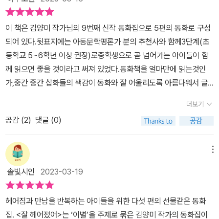
작과 만남에 대해 이야기하고 있다는 인상을 받았기 때문이다.누구에
의 관계를 ‘잘 떠나보내는’ 시간은 또 다른 관계를 ‘잘 시작하는’ 기회
마 책임도 있을 것 같아.“『잘 헤어졌어』_P.190만약 아빠가 낡은 의자
게나 이별은 슬프다. 어쩌면 어떤 순간에는 아이보다 어른에게 더욱
가 되어간다. 나의 한계이자 정체성을 말하는 나의 문장과 너의 한계
를 버리지 않는다고 화를 내던 그날 ”이 의자는 할아버지가 내 방에
이 책은 김양미 작가님의 9번째 신작 동화집으로 5편의 동화로 구성
감당하기 힘든 것이 이별인지도 모른다. 알면 알수록 더 무겁고 아픈
이자 정체성을 말하는 너의 문장이 우리 관계의 ‘전제’가 된다
들어오면 앉아 계셨던 거라 그래요“라고 솔직히 말했다면 엄마와 아
되어 있다.뒷표지에는 아동문학평론가 분의 추천사와 함께3단계(초
게 이별이니까.하지만 『잘 헤어졌어』라는 동화집에서 이야기하고 있
면, 그 어떤 관계라도 튼튼하게 이어가고 씩씩하게 떠나보낼 수 있음
빠, 누나가 바로 내 마음을 이해해 주었을까?이해받을 수 있다고 해
등학교 5~6학년 이상 권장)로중학생으로 곧 넘어가는 아이들이 함
는 ‘이별’은 마냥 슬픔에 잠기지 않는다. 그 슬픔을 충분히 느끼고 자
을 배워나가며. 📚p.155 / 이제 나도 네 마음을 먼저 물어보는 친구
도 그 말은 하고 싶지 않았다. 우리 가족은 나이도 생김새도 성격도 각
께 읽으면 좋을 것이라고 써져 있었다.동화책을 얼마만에 읽는것인
각하되, 결국은 이별과 그로 인한 슬픔까지 받아들이고 그다음에 있
가 되어 보고 싶어. (그치만 너 나 알지? 늘 그럴 수는 없을 거야.) 누
각 다르지만, 할아버지를 좋아하는 마음의 양은 얼추 비슷했으니까.
가,중간 중간 삽화들의 색감이 동화와 잘 어울리도록 아름다워서 글
는 무언가를 향해 나아가는 것을 보여준다. 그러한 과정에 대한 이야
군가 또는 무언가와 맺은 관계를 소중히 여기는 어린이의 마음.너
내 말을 듣는 순간, 누나는 엉엉 울고, 엄마는 눈을 끔뻑이며 천장을
한번 보고 그림 한번 찬찬히 보니 더 따뜻한 시간이었다.어른이 읽는
기들이다.이야기의 감성과 잘 맞다고 느꼈던 삽화, 따뜻했다그래서
와 나 모두가 닳아가는 ‘닮음’을 요구하는 관계가 아닌, 너와 나 서로
더보기
보고, 아빠는 냉장고에서 뭔가를 꺼내는 척했을 테니까.『상태 씨와 이
동화. 글씨 크기가 다소 커서 읽기가 수월했다. 6살, 4살 조카들이 더
읽는 내내 좋은 동화라는 생각이 들었다. 넘어진 아이에게, 그래서 의
를 알아가는 ‘다름’을 지키는 관계를 체득해 나가는 어린이의 용기.물
사』✦ 문학과지성사에서 책을 받았습니다
공감 (
2
)
댓글 (0)
크면 같이 읽고, 읽어주고 싶었다.*첫번째 이야기 - 내 친구의 눈색각
기소침해진 아이에게, 다시 걷는 법을 알려주는 것 같았으니까. 삶이
리적 이별의 시간이 심리적 상실의 기억으로만 남지 않도록, 앞
이상의 불편함을 가진 공석찬이라는 친구.놀리는 친구를 대신해 나섰
란 것은 결국 그런 것 같다. 언제나 끝이 오는 동시에, 슬픔과 기쁨이
과 뒤 어느 쪽에도 매몰되지 않으려 애쓰는 어린이의 노력. 관계의 지
다가 휘말린 친구 진오.섣불리 도와주는 것보다 그 사람이 원하는 게
끝없이 찾아오는 것. 그러니 언젠가는 다시 일어나 씩씩하게 나아가
메뉴
난함을 매일 경험하며 살아가는 모든 어린이의 마음에 다정히 가닿
무엇일까먼저 살피는 태도와 배려에 대해서 생각해 보게 하는 이야기
야 하는 것.그렇다고 슬픔을 극복하고 이겨내야 한다고 말하기보다,
을 섬세한 문장들이 가득 담긴 ⟪잘 헤어졌어⟫. 수많은 갈래의 관계 안
솔빛시인
2023-03-19
였다.나중에 캠프가서자신의 나무를 찾아 그 곳에서(800년된 비자
충분히 느끼고 받아들인 후에야 새로 시작할 힘과 용기가 생기기도
팎에서 고민하는 어린이들에게 (그리고 여전히 관계의 시작과 과정
나무 아래)뒤늦은 속내를 나누며 사과를 하는데비슷한 것을 찾아 좋
한다는 걸 이야기해줘서 고마웠다. 마음과 관련된 성장은 어떤 식으
과 끝이 어려운 어른들에게도) 비밀 친구 ‘알도’가 되어줄 한 권의 동
헤어짐과 만남을 반복하는 아이들을 위한 다섯 편의 선물같은 동화
아하는 것이 아닌,다름을 서로 인정했을때 그 관계의 향기가 짙어지
로든‘억지로’해서는 이루어지지 않는 것 같기 때문이다. 조금은 느리
화집 앞에서, “잘 헤어졌어”라고 말하고픈 내 어떤 관계를 떠올린
집. <잘 헤어졌어>는 ‘이별’을 주제로 묶은 김양미 작가의 동화집이