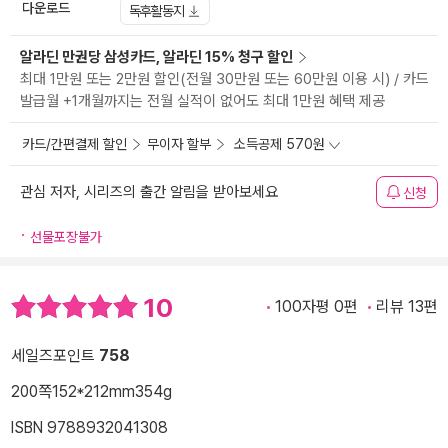
다운로드
독후활동지
알라딘 만권당 삼성카드, 알라딘 15% 청구 할인
최대 1만원 또는 2만원 할인(전월 30만원 또는 60만원 이용 시) / 카드
발급월 +1개월까지는 전월 실적이 없어도 최대 1만원 혜택 제공
카드/간편결제 할인
무이자 할부
소득공제 570원
관심 저자, 시리즈의 출간 알림을 받아보세요
신청
선물포장불가
10
100자평 0편
리뷰 13편
세일즈포인트
758
200쪽
152*212mm
354g
ISBN 9788932041308