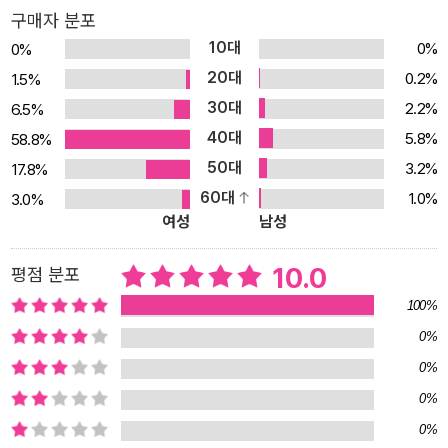
각나는 물건 등을 통해 각 작품마다 아이들이 지금 현재의 모습을 받
구매자 분포
아들이는 이야기들이 정갈하게 담겨 있다.
10대
0%
0%
20대
0.2%
1.5%
30대
2.2%
6.5%
40대
5.8%
58.8%
50대
3.2%
17.8%
60대
1.0%
3.0%
여성
남성
10.0
평점 분포
100%
0%
0%
0%
0%