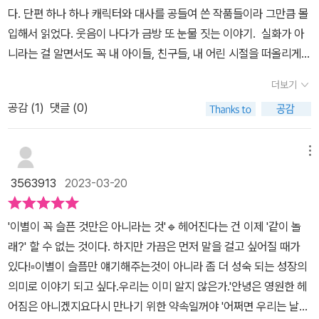
는 것 같다.서로 불편하거나 부족한 부분을 채워주는 건강한 관계를
더라도, 자연스럽게 인식하고 당사자 스스로 받아들일 시간이 필요하
다. 이별한 지 한참이 지났으나 여전히 제대로 이별하지 못 한 누군가
다. 단편 하나 하나 캐릭터와 대사를 공들여 쓴 작품들이라 그만큼 몰
뿌리부터 단단하게 하기 위해서는 서로의 그러한 시간들이충분히 필
다.그런 의미에서『잘 헤어졌어』는 어린이들에게 성숙하고도 좋은 동
와 무언가를. *문학과지성사로부터 도서를 제공받았습니다.
입해서 읽었다. 웃음이 나다가 금방 또 눈물 짓는 이야기. 실화가 아
요한게 아닐까, 그런 부분들을 유년시절의친구들과의 우정을 통해서
화가 되어줄 것 같다.* 문학과 지성사에서 책을 제공 받아 작성한 서
니라는 걸 알면서도 꼭 내 아이들, 친구들, 내 어린 시절을 떠올리게
느낄 수 있는 이야기였다.*두번째 이야기 - 그럴 수도 있지, 통과제목
평입니다.
하는 이야기들. 아이들 마음 씀씀이에 감동 받다가, 어쩜 이런 문장을
을 처음 보자마자영화모임의 한 친구를 떠올렸다.그 친구가 으레 하
더보기
쓰셨을까. 감탄하다가. 그래 그런거지 고개를 끄덕이다가. 마음 깊이
는 말버릇이 '그럴 수도 있지, 암. 그럴 수도 있지...'였다. 영화를 보고
공감 (
1
)
댓글 (0)
발자국을 남기는 책이었다. 표제작인 <잘 헤어졌어>를 읽으며, 난 열
나면 서로의 의견이 수만가지 나오는데그 친구는 그럴때마다 고개를
두살 때 일을 떠올렸다. 지금도 부모님이 살고 계신 동네는 시골인데,
주억거리며 그렇게 말을 흐리곤 했었다.여기서는 점점 기억을 잃어가
90년대 초반, 큰 중학교를 보내겠다고 주소지를 바꿔 초등학교 전학
메뉴
는 할머니와 손자의 이야기가 나온다.새 박사인 할머니는 시간이 지
을 가는 친구들이 있었다. 엄마가 너도 가는 게 어떠냐고 얘기했을 때,
날수록아이는 아이가 알던 할머니가 아닌 지금의 할머니와 새로 만나
3563913
2023-03-20
법을 어기는 것 보다 친구들과 헤어지는 게 싫었다. 그 친구들과 지금
곤 한다.할머니는 불안할때면 웃곤 하던 손자의 습관도 알고 있고금
은 연락하지 않는데, 그땐 세상 무너지는 거 같았다. 친구들 없는 다른
고의 비밀번호를 잠깐씩 잊어버리는 거라 생각하니(p.69)거실에서
'이별이 꼭 슬픈 것만은 아니라는 것'🔹️헤어진다는 건 이제 '같이 놀
학교를 다니는 건 생각할 수 없는 일이었다. <잘 헤어졌어>에는 아진
낮잠자다 깬 것처럼(p.75)낯설어진다. 아빠는 겁쟁이처럼 더 심해지
래?' 할 수 없는 것이다. 하지만 가끔은 먼저 말을 걸고 싶어질 때가
과 민채라는 두 친구가 나온다. 둘이 더 이상 친구가 아니라고 생각했
면 요양원에 보내드릴까 고민 중이다.그렇게 기억을 잃어가셔도'고슴
있다!▫️이별이 슬픔만 얘기해주는것이 아니라 좀 더 성숙 되는 성장의
을 때 아진이가 이사 간다는 소식에 민채는 맘이 어지럽다. 우린 헤어
도치도 제 새끼는 함함하다고 한다'(p.82)손자를 생각하지만늘 대답
의미로 이야기 되고 싶다.우리는 이미 알지 않은가.'안녕은 영원한 헤
졌으니 아는 체 안 하지만 그래도 다른 지역으로 가는 건… 민채는 어
은 '몰라, 그럴 수도 있지, 통과' 를 외치면서 따뜻하게 이야기가 끝난
어짐은 아니겠지요다시 만나기 위한 약속일꺼야 '어쩌면 우리는 날마
지러운 마음을 편지로 적어 보낸다.민채를 보며 내 어린 시절을 떠올