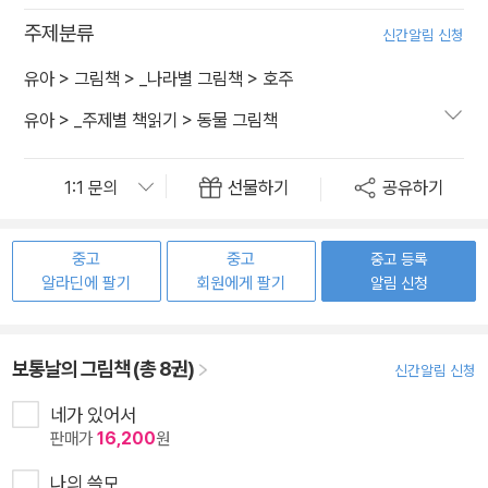
주제분류
신간알림 신청
유아
>
그림책
>
_나라별 그림책
>
호주
유아
>
_주제별 책읽기
>
동물 그림책
선물하기
공유하기
중고
중고
중고 등록
알라딘에 팔기
회원에게 팔기
알림 신청
보통날의 그림책 (총 8권)
신간알림 신청
네가 있어서
판매가
16,200
원
나의 쓸모