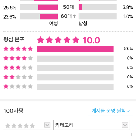
하고 다양한 사건?사고들로 들끓습니다. 예상치 못한 천재지변
50대
3.8%
25.5%
이 일어나는가 하면, 전쟁, 난민, 실업, 고독사에 이르기까지 한
60대
1.0%
23.6%
치 앞을 알 수 없는 일들이 벌어지곤 합니다. 시시때때로 터지는
여성
남성
사건을 두고 사람들은 연민에 휩싸이는 한편, 그 일이 내 일이 될
까 불안감을 느끼곤 합니다. 몇 해 전 스페인 여성 철학가 아델라
10.0
평점 분포
코르티나는 사회 문제 중 하나로 ‘가난 혐오증’을 주목했습니다.
100%
현대인이 두려워하고 경멸하는 대상은 낯선 이방인이나 타 인종
0%
이 아닌 ‘가난’과 ‘가난한 사람들’이라고 말입니다. 가난이 공포의
0%
대상을 넘어 경멸의 대상이 되고만 현실을 보고 있노라면 씁쓸하
0%
기만 합니다. 사람들은 가난 혐오의 대상이 되지 않으려고 하루하
0%
루 치열하게 살아갑니다. 하지만 몇몇은 그런 노력을 비웃기라도
하듯 타인의 희생을 당연하게 여기며 부와 명예를 독차지하기도
하지요. 그래서 이 험한 세상을 따로 또 같이 헤쳐 나가는 클라이
100자평
게시물 운영 원칙
브와 험프리의 우정과 연대가 더욱 빛나 보입니다. 클라이브와 험
프리는 도시에서 살아가는 야생 동물이지만 삶의 조건은 조금 다
카테고리
릅니다. 클라이브는 작지만 아늑한 거처도 있고 단순 근로직일망