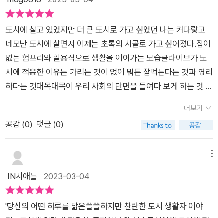
해당도서는 @bearbooks_publishers 에서제공되어 개인의 주
금 무척 지쳐있는 당신에게도나 에게도달은누구의것도아니다 공
관으로 작성한 글입니다.#도시 #우정 #그림책 #인생책#위로 #
연이 무척 보고싶다공연 후에 근사한 레스토랑도 꼭 방문 해 보고
도시의밤 #책읽는곰#도서협찬 #책스타그램
도시에 살고 있었지만 더 큰 도시로 가고 싶었던 나는 커다랗고
싶어진다
네모난 도시에 살면서 이제는 초록의 시골로 가고 싶어졌다.집이
없는 험프리와 일용직으로 생활을 이어가는 모습클라이브가 도
시에 적응한 이유는 가리는 것이 없이 뭐든 잘먹는다는 것과 영리
하다는 것대목대목이 우리 사회의 단면을 들여다 보게 하는 것 같
아 슬프기도 했다.쓸쓸하고 아릿한 대목이 우리 사회를 비추는 것
더보기
같아 아팠지만제목스럽게 달은 누구의 것도 아니라는 일말의 희
공감 (
0
)
댓글 (0)
망을 놓지 않는 점이 좋았다.달은 그 누구의 것도 아니며 우리는
누구나 꿈꿀 수 있고 그 안에서 각자의 모습으로 각자의 생활을
이어간다.따로 떨어져 있고 다른 모습이지만 그 속에서 희망과 사
메뉴
랑을 공유하며살아가는 모습을 떠올릴 수 있었다. 고개가 끄덕끄
IN시애틀
2023-03-04
덕여지는 그림책이었다.아이들은 숨어 있는 갖가지 그림장치들
을 찾느라 이 책을 한참동안 펼쳐 볼테고어른들은 숨어 있는 의미
'당신의 어떤 하루를 닮은쓸쓸하지만 찬란한 도시 생활자 이야
를 곱씹어 보느라 이 책을 한참동안 펼쳐 볼 거란 생각이 든다.달