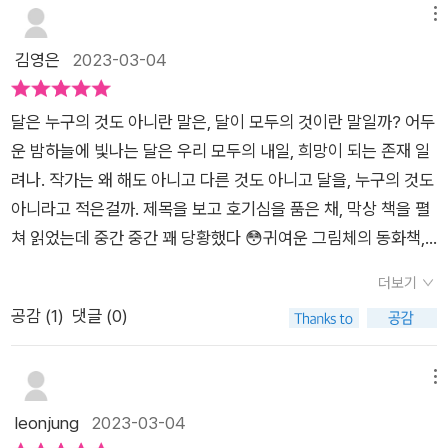
을 가집니다. 두 번 다시는 오지 않을지도 모르는 달콤하고 씁쓸
메뉴
한 하루를 말이지요. 어느 누구도 가질 수 없는 하얀 달 "AD AST
김영은
2023-03-04
RA PER ASPERA! 고난을 넘어 별을 향해!" 《달은 누구의 것도
아니다》는 첫 장부터 다양한 볼거리들이 숨겨져 있습니다. 평화
달은 누구의 것도 아니란 말은, 달이 모두의 것이란 말일까? 어두
로이 소파에 앉아 휴식을 취하는 클라이브 뒤로 빈센트 반 고흐의
운 밤하늘에 빛나는 달은 우리 모두의 내일, 희망이 되는 존재 일
대표작 〈삼나무가 있는 밀밭 A Wheatfield, with Cypresses〉
려나. 작가는 왜 해도 아니고 다른 것도 아니고 달을, 누구의 것도
액자가 걸려 있는가 하면, 레스토랑에서 위태롭게 서빙을 하는 험
아니라고 적은걸까. 제목을 보고 호기심을 품은 채, 막상 책을 펼
프리 옆엔 현재 상황을 대변하듯 기울어진 〈피사의 사탑〉 액자가
쳐 읽었는데 중간 중간 꽤 당황했다 😳귀여운 그림체의 동화책,
걸려 있습니다. 주인공의 현실을 엿볼 수 있는 아이콘들을 곳곳에
하지만 담긴 내용은 결코 귀엽지만은 않은 것 같아서. 주인공인
숨겨 둔 것이지요. 작가 토비 리들은 여기에 현실감을 더하는 콜
더보기
여우와 당나귀는 도시에 살아가는 시민들, 사람들의 세상에서 동
라주 기법과 다큐멘터리적인 서사 방식으로 이야기의 몰입감을
공감 (
1
)
댓글 (0)
물은 오직 이 둘 뿐이다. 사람처럼 차려입고 도시에 적응해 사는
더합니다. 하지만 이 다큐멘터리는 관객에게 감동이나 깨달음을
야생 여우는 자신이 무엇을 만드는지도 모르면서 부품 두 개를 종
강요하지 않습니다. 오히려 감정을 억누르며 도시에서 살아가는
일 조립한다. 클라이브라는 이름은 여우들만 발음할 수 있는 말로
두 젊은이가 짊어진 슬픔 무게를 고스란히 독자의 가슴에 안겨 주
메뉴
스스로 지은 거라는데, 도시에서 정체성을 애써 잊지않고 지내려
지요. 작가는 이 책을 만들며 도시를 가혹한 디스토피아로 표현하
leonjung
2023-03-04
는 노력일려나. 내가 그렇게 봐서 그런지 여우는 왠지 쓸쓸해 보
는 것만큼은 피하고 싶었다고 합니다. 도시가 바쁘고 복잡한 공간