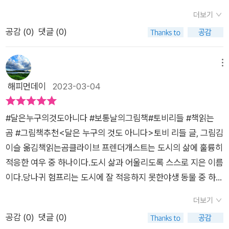
의 친구는?비대면이 아니라 직접 만나 시간을 보내고 이야기를
는 일을 하고, 밤에는 여우답게 어슬렁대거나 흥미로운 것들을 기
😌
더보기
나눌 친구...서로 어떤 직장에 다니며 어떤 아파트에 살고 있는지
웃거린다. 그리고, 그에게는 도시에 잘 적응하지 못한 '험프리'라
공감 (
0
)
댓글 (0)
따지지 않을 친구...그러나 그는 나만의 친구는 아니어도 된다.달
는 당나귀 친구가 있다. 험프리는 집이 없어 떠돌고, 아르바이트
이 누구의 것도 아니듯...**위 리뷰는 출판사로부터 도서를 제공
를 해도 오래 못 가고, 잘 먹지도 자지도 못하며 힘들게 살아간다.
받아 작성했습니다**
클라이브는 험프리를 만나러 갔다가, 험프리의 낡은 가방 속에
메뉴
서 연극 초대권이 들어 있는 파란 봉투 하나를 발견한다. 둘
해피먼데이
2023-03-04
은 그 초대권으로 근사한 전채 요리와 기가 막힌 식전주, 특별석
에서의 공연 감상, 근사한 레스토랑에서의 좋아하는 음료와 커다
#달은누구의것도아니다 #보통날의그림책#토비리들 #책읽는
란 케이크 한 조각을 맛본다. 누구든 도시의 삶에 적응하기는 힘
곰 #그림책추천<달은 누구의 것도 아니다>토비 리들 글, 그림김
들다. 적응해도 살아남기는 더 힘들다. 그리고, 도시의 삶은 이상
이슬 옮김책읽는곰클라이브 프렌더개스트는 도시의 삶에 훌륭히
하게 외롭고, 각박하다. 매일 지루한 일상의 반복으로 지친다.하
적응한 여우 중 하나이다.도시 삶과 어울리도록 스스로 지은 이름
지만, 친한 친구 한명, 좋아하는 음식 한입, 시골보다 쉽게 접
이다.당나귀 험프리는 도시에 잘 적응하지 못한야생 동물 중 하나
할 수 있는 문화 한 조각이 큰 위로가 된다. 그것들 덕분에 힘
이다.이 둘은 친구 사이다.어느 날, 클라이브는 험프리를 찾아갔
을 내 살아갈 수 있게 한다. 한동안 버틸 수 있게 하고, 삶의 활력
더보기
고험프리의 낡은 가방 속에서 봉투 하나를 발견한다.험프리의 낡
소가 되고, 희망을 갖게한다.그리고, 그들을 비추는 달은 누구
공감 (
0
)
댓글 (0)
은 가방 속에 있던 봉투는클라이브와 험프리에게 멋진 밤을 선사
의 것도 아니지만 그걸 바라보는 모두의 것이기도 하다. 그리