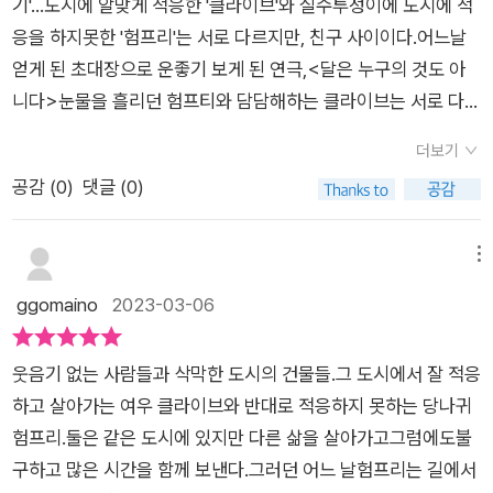
기'...도시에 알맞게 적응한 '클라이브'와 실수투성이에 도시에 적
은 누구의 것도 아니라는 것, 너와 나 그리고 우리 모두의 것이라
응을 하지못한 '험프리'는 서로 다르지만, 친구 사이이다.어느날
는 것.
얻게 된 초대장으로 운좋기 보게 된 연극,<달은 누구의 것도 아
니다>눈물을 흘리던 험프티와 담담해하는 클라이브는 서로 다르
지만, 빛과 소음이 명멸하는 도시의 밤속으로 향하는 둘의 발걸음
더보기
은 같았다.AD ASTRA PER ASPERA!'고난을 넘어서 별을 향
공감 (
0
)
댓글 (0)
해'어렵고 배고픈 도시생활이지만, 위대한 정복자 동상아래에서
낡은 시집을 꺼내 읽던 험프리는 어떠한 낭만을 꿈꾸고 있었을것
이다.'여기는 우리의 도시야!'누구의 것도 아니기에 만인을 비춰
메뉴
주는 달처럼,환영받지 못하더라도, 우리의(만인의) 도시이기에..
ggomaino
2023-03-06
달콤 쌉싸름한 도시의 밤속,별을 꿈꾸는 두 주인공의 발걸음에 나
도 어떠한 위로를 받으며...
웃음기 없는 사람들과 삭막한 도시의 건물들.그 도시에서 잘 적응
하고 살아가는 여우 클라이브와 반대로 적응하지 못하는 당나귀
험프리.둘은 같은 도시에 있지만 다른 삶을 살아가고그럼에도불
구하고 많은 시간을 함께 보낸다.그러던 어느 날험프리는 길에서