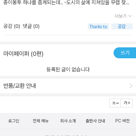
종이봉투 하나를 줍게되는데.. -도시의 삶에 지쳐있을 무렵 찾아
온 꿈같은 시간으로다시금 힘을 내는 험프리와 클라이브의 이야
더보기
기.이 그림책을 보며 하루하루를 견디며 살아가는 우리들일상의
공감 (
0
)
댓글 (0)
조그만 행복들로 힘을 내는 우리들을 발견할 수 있었다.'여기는
우리의 도시야!'라고 말하는 두 친구의 대화에 안도감이 들었다.
참 다행이다. 어른 사람들이 읽어도 너무 좋을 그림책*출판사로
쓰기
마이페이퍼 (0편)
부터 도서를 제공받아 읽고, 직접 작성한 서평입니다.
등록된 글이 없습니다
반품/교환 안내
로그인
전체 메뉴
회사 소개
출판사 안내
PC 버전