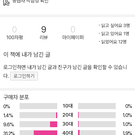
공급자 적합성 확인
꽤나 영리한 데다 무슨 일이든 곧잘 해내지요. 낮에는 공장에서
일을 하고, 밤에는 집 근처를 어슬렁거리며 좀 더 여우다운 일을
합니다. ‘클라이브'는 도시의 삶에 어울리도록 스스로 지은 이름
읽고 싶어요 3명
0
9
0
입니다. 클라이브의 진짜 이름은 여우들만 발음할 수 있기 때문입
읽고 있어요 1명
100자평
리뷰
마이페이퍼
니다. 반면, 클라이브의 친구 당나귀 험프리는 도시 생활에 적응
읽었어요 12명
하지 못한 동물 중 하나입니다. 험프리는 클라이브와 달리 도시에
이 책에 내가 남긴 글
서 살아가는 일이 힘겹기만 합니다. 일정한 수익도, 집도 없지요.
이 일 저 일 닥치는 대로 해 보지만 그 어떤 것도 오래 할 수 있는
로그인하면 내가 남긴 글과 친구가 남긴 글을 확인할 수 있습니
일은 아닙니다. 그러던 어느 날, 클라이브는 험프리의 낡은 가방
다.
로그인하기
속에서 종이봉투 하나를 발견합니다. 험프리가 배가 고파 먹으려
고 길에서 주운 것이지요. 종이봉투 속에는 초대권 한 장이 들어
구매자 분포
있습니다. 도시의 잿빛 일상에서 우연히 마주한 반짝이는 초대권
10대
0%
0%
한 장. 이 초대권은 이들을 어디로 데려가 줄까요? 화려한 공연,
20대
1.0%
1.4%
달콤한 저녁 식사 거짓말 같은 한때를 보낸 두 주인공이 보여 주
30대
1.0%
9.6%
는 이 시대의 우정 그리고 존엄성에 대하여 세상은 하루가 멀다
40대
1.9%
31.2%