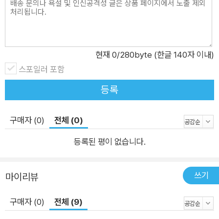
정 직업도 있습니다. 하지만 험프리는 이리저리 떠돌며 살아가는
일용직 근로자이지요. 둘의 시작이 어떠했는지는 알 수 없지만,
조금씩 달라지는 삶의 조건과 기준, 취향에도 불구하고 우정을 이
어간다는 것은 쉬운 일이 아닙니다. 하지만 클라이브와 험프리는
현재
0
/280byte (한글 140자 이내)
여전히 많은 시간을 함께 보냅니다. 꿈같은 일이 벌어지던 그날도
스포일러 포함
그러했습니다. 클라이브는 여느 때처럼 험프리를 찾았습니다. 험
등록
프리는 어느 혁명가의 동상 밑에 힘없이 앉아 있었지요. 하지만
클라이브는 자신의 잣대로 그를 판단하거나 섣부른 조언을 던지
구매자 (0)
전체 (0)
거나 어설픈 연민을 드러내지 않습니다. 그저 말없이 바라볼 뿐이
지요. 얼마 뒤 클라이브는 험프리의 낡은 가방 속 종이봉투 하나
등록된 평이 없습니다.
를 발견합니다. 그 종이봉투가 무엇인지 알 길이 없는 험프리는
자신을 기꺼이 찾아와 준 클라이브에게 종이봉투를 건넵니다. 배
쓰기
마이리뷰
가 고프면 자신이 먹을 요량이었던 그것을 말입니다. 클라이브는
종이봉투 속에서 유명 극작가의 개막작 VIP 시사회 티켓을 발견
구매자 (0)
전체 (9)
합니다. 그리고 이들은 세상에서 가장 멋진 공연과 근사한 티타임