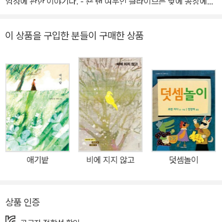
엄성에 관한 이야기다. - 숀 탠 여우인 클라이브는 낮에 공장에서
일한다. 부품 두 개를 계속해서 끼워 맞추는 반복적인 일이다. 밤
에는 좀 더 여우다운 일을 한다. '클라이브'는 도시의 삶에 좀 더
이 상품을 구입한 분들이 구매한 상품
어울리도록 스스로에게 지어 준 이름이다. 영리한 두뇌에 무엇이
든 곧잘 해내는 클라이브는 도시에 훌륭히 적응한 야생 동물 중
하나다. 반면 클라이브의 친구 당나귀인 험프리는 도시 생활이 힘
겹기만 하다. 일정한 수익도, 집도 없다. 이 일 저 일 닥치는 대로
해 보지만 어느 것도 오래 할 수 있는 일은 아니다. 그러던 어느
날, 클라이브는 험프리의 낡은 가방 속에서 종이봉투 하나를 발견
한다. 그것은 바로 험프리가 배가 고파 먹으려고 길에서 주운 초
대권이다. 회색빛 도시 일상에 우연히 마주한 반짝이는 초대권은
과연 이들을 어디로 데려가 주는 걸까? 달콤쌉싸름한 어느 도시
애기밭
비에 지지 않고
덧셈놀이
의 밤이 펼쳐진다. “여기는 우리의 도시야!” 도시 생활자의 밤을
비추는 달빛 같은 위로! 하늘을 찌를 듯 높이 솟은 빌딩, 여우 클
상품 인증
라이브와 당나귀 험프리는 도시 한 귀퉁이에서 살아갑니다. 클라
이브는 도시 생활에 훌륭히 적응한 거의 유일한 야생 동물입니다.