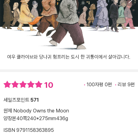
10
100자평 0편
리뷰 9편
세일즈포인트
571
원제 Nobody Owns the Moon
양장본
40쪽
240*275mm
436g
ISBN 9791158363895