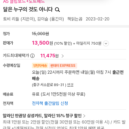
A5 클립보드+노트패드
달은 누구의 것도 아니다
토비 리들
(지은이),
김이슬
(옮긴이)
책읽는곰
2023-02-20
정가
15,000원
13,500
판매가
원
(10% 할인) +
마일리지 750원
11,475
카드최대혜택가
원
수령예상일
양탄자배송
썬데이 EXPRESS
오늘(일) 22시까지 주문하면 내일(월) 아침 7시
출근전
배송
(중구 서소문로 89-31 )
변경
배송료
유료 (도서 1만5천원 이상 무료)
전자책
전자책 출간알림 신청
알라딘 만권당 삼성카드, 알라딘 15% 청구 할인
최대 1만원 또는 2만원 할인(전월 30만원 또는 60만원 이용 시) / 카드 발
급월 +1개월까지는 전월 실적이 없어도 최대 1만원 혜택 제공