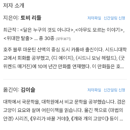
나귀인 험프리는 도시 생활이 힘겹기만 하다. 일정한 수익도, 집
저자 소개
도 없다.
지은이:
토비 리들
저자파일
신간알림 신청
이 일 저 일 닥치는 대로 해 보지만 어느 것도 오래 할 수 있는 일
최근작 :
<달은 누구의 것도 아니다>
,
<아무도 모르는 이야기>
,
은 아니다. 그러던 어느 날, 클라이브는 험프리의 낡은 가방 속에
<위대한 탈출>
… 총 30종
(모두보기)
서 종이봉투 하나를 발견한다. 그것은 바로 험프리가 배가 고파
호주 블루 마운틴 산맥의 중심 도시 카툼바 출신이다. 시드니대학
먹으려고 길에서 주운 초대권이다. 회색빛 도시 일상에 우연히 마
교에서 회화를 공부했고, 〈디 에이지〉, 〈시드니 모닝 헤럴드〉, 〈굿
주한 반짝이는 초대권은 과연 이들을 어디로 데려가 주는 걸까?
위켄드 매거진〉에 10여 년간 만화를 연재했다. 이 만화들은 호주
달콤쌉싸름한 어느 도시의 밤이 펼쳐진다.
국립 박물관과 멜버른 박물관에서 소장·전시하고 있다. 어린이와
어른 모두가 좋아하는 그림책과 만화책을 꾸준히 펴냈으며, 특히
옮긴이:
김이슬
저자파일
신간알림 신청
그림책 《노래하는 모자(The Singing Hat)》로 많은 사랑을 받았
다. 작가의 또 다른 책 《삼촌의 당나귀(My Uncle’s Donkey)》는
대학에서 국문학을, 대학원에서 비교 문학을 공부했습니다. 검은
무라카미 하루키가 호주를 방문했을 때 발견해 직접 일본어로 번
고양이 요요와 살며 어린이책을 읽습니다. 옮긴 책으로 〈마법의
역하기도 했다. 2022년 한스 크리스티안 안데르센상 후보에 올
안경〉 시리즈, 《우리가 바꿀 거야!》, 《개와 개의 고양이》 등이 있
랐다. https://www.tohby.com/books/
습니다.