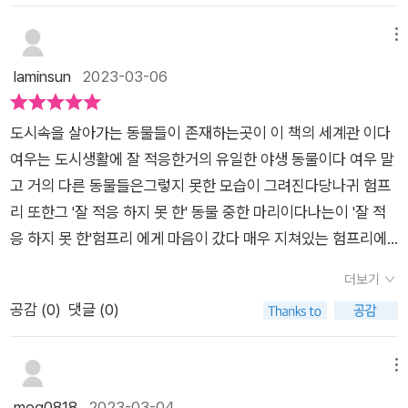
했습니다.그동안 도시에서 적응하지 못하고 잔뜩 위축되었던 험
고, 그 달을 바라보는 모두에게, 공평한 위로와 응원이 되기도 한
프리를 위로하고 삶의 의지를 북돋아준거 같았습니다.클라이브
메뉴
다. 살아간다는 것은 항상 치열하고 힘겹지만, 따뜻한 온기 하나
와 험프리의 모습이낯설지 않은 이유는나 또한 도시에서 고군분
laminsun
2023-03-06
가 큰 의지가 되기도 한다. 내가 받았던 온기의 순간을 기억하
투하며매일을 살고 있기 때문입니다.도시의 삶에 잘 적응한 누군
며 감사하고, 다른 이들에게도 그 온기를 나눠주고 싶어진다.
가는부러운 삶을 살고 있습니다.누군가의 부러운 삶은 나를 위축
도시속을 살아가는 동물들이 존재하는곳이 이 책의 세계관 이다
시킵니다.겨우 살아가고 있는 내 모습이한심해 보이기도 했습니
여우는 도시생활에 잘 적응한거의 유일한 야생 동물이다 여우 말
다.하지만 우연히 발견된 봉투가도시의 멋진 밤을 선사한 것처럼
고 거의 다른 동물들은그렇지 못한 모습이 그려진다당나귀 험프
삶의 의미를 찾아 살아가고 있습니다.그중에 하나는 그림책입니
리 또한그 '잘 적응 하지 못 한' 동물 중한 마리이다나는이 '잘 적
다.내 삶이 투영된 그림책을 만나는 일은반가운 일입니다.이야기
응 하지 못 한'험프리 에게 마음이 갔다 매우 지쳐있는 험프리에
에 깊은 공감을 하기도 하고 때로는위로를 받기도 합니다.<달은
게달은 누구의건도 아니다 라는 공연이 위로가 되었던지눈물짓
누구의 것도 아니다>는 퍽퍽한 삶에위로를 건네줄 그림책입니
더보기
는 험프리의 모습에꽤나 씁쓸한 마음이 들기도 했다다행히 달은
다.클라이브와 험프리가 선물같이 받은 멋진 밤을확인하고 그림
공감 (
0
)
댓글 (0)
누구의 것도 아니다 연극은 세드엔딩이 아닌 그렇다고 해피엔딩
책 곳곳에 숨겨진 이야기들을 찾아보는재미를 느껴보시길 바랍
도 아닌달콤쌉싸름한 엔딩을 선사 했는데이 책의 마지막도 그 연
니다.아이는 험프리가 불쌍하다고 했지만엄마는 힘들고 어려워
극 처럼 달콤쌉싸름 하게 느껴졌다현실속 쌉싸름함을 잘 이겨내
메뉴
도 이제 험프리는그 속에서 즐거움도 알아가게 될 거라 했습니다.
고끝내는 달콤한 행복을 찾아내길험프리를 응원 해 본다또한…지
mog0818
2023-03-04