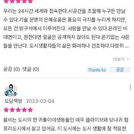
였다.반면, 집도 직장도 아무것도 매인 것, 가진 것 없고, 일용직
인 것은 사실이지만, 그만큼 놀라운 가능성을 품고 있다고 믿는
우리는 24시간 세계와 접속한다.시공간을 초월해 누구든 만날
으로 구한 일도 차마 잘 못하며 여기저기 전전하며 떠도는 당나귀
까닭입니다. 춥고 배고픈 삶을 살지라도 낡은 가방에 시집 한 권
수 있다.기술 문명의 은혜로움은 풍요의 극치를 누리게 하지만,
험프리. 둘은 너무 다른, 하지만 서로 좋아하는 도시의 유일한 친
쯤은 넣고 다니며 오늘을 살아갈 힘을 놓지 않는 험프리처럼 말입
모든 건 방구석에서 이루어진다. 사람을 만날 수 있다.온라인 비
구란다. 그런 둘이 우정을 이어간다는 점이 인상적이었다. 도시에
니다. 그 시집이 미국을 대표하는 시인 휘트먼의 《풀잎》인 점도
대면이고, 원한다면 얼굴은 공개하지 않아도 된다.온기없는 사람
서 어떻게 만난 건지도 궁금하고.깜짝 득템한 초청장으로 운좋게
의미심장합니다. 지금 이 순간 어떻게 살아가야 할지 고민하며 길
들을 만난다. 도시생활자들의 삶은 화려하나 건조하다.다람쥐 쳇
보게 된 ‘달은 누구의 것도 아니다’ 공연.매일 지내는 일상과 아주
거리를 배회하는 이들이 있다면, 《달은 누구의 것도 아니다》를
바퀴 돌 듯 일상을 살아내고, 밤이 되면 화려한 도시를 구경한다.
다른 시간을 두 주인공이 보낸다. 풀코스로 먹고 마시고 즐긴 저
건네 보세요. 라틴어 속담처럼 ‘고난을 넘어 별을 향해’ 한 걸음
더보기
그림책 <달은 누구의 것도 아니다>의 주인공 클라이브와 험프
녁은 그들에게 어떤 의미였을까, 나라면 어떤 기분으로 순간을 보
다가설 수도 있을 테니까요.
공감 (
0
)
댓글 (0)
리는 도시에 산다.클라이브는 정해진 직장이 있고 집도 있지만 험
내고 무슨 생각을 했을까.상가의 조그만 아파트에서 살아가는 여
프리는 집이 없고 일자리도 일정하지 않다.험프리는 클라이브가
우가 누구든지의 눈엔 훨씬 안락하게 사는 입장이려나. 하지만 여
좋아하는 친구다.클라이브는 쉬는 날이나 퇴근 후 종종 험프리를
메뉴
우는 하루의 대부분의 시간을 공장에서, 여우답지 못하게 보내는
만난다. 어느날 험프리가 우연히 주운 연극 초대권으로 공연을 보
도담책방
2023-03-04
것 같은걸.. 인간은 어떨 때 행복하고 무엇을 중요하게 생각하며
러간다.<달은 누구의 것도 아니다>의 개막공연이었다. 근사한
살아가야 하는 존재일까? 현대를 살아가는 우리 삶 양극의 모습
전채 요리와 기막힌 식전주를 제공받고,호화로운 특별석에서 감
과 이 여우, 당나귀가 닮아있는 것 같기도 하다._____➕ 작가 토
붐비는 도시의 한 귀퉁이야생동물인 여우 클라이브와 당나귀 험
동적인 공연을 본 뒤 레스토랑에서 식사를 하고 디저트를 즐겼다.
비 리들이 책 속에 숨겨둔 재밌는 장치들: *클라이브가 편안히 쉬
프리도시에서 살고 있어요. 이 도시에는 도시 생활에 잘 적응한
그 초대권은 둘에게 기적 같은 선물이었다.지리한 일상을 반짝거