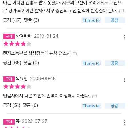
나는 어떠한 감흥도 받지 못했다. 서구의 고전이 우리에게도 고전으
에 이른다. 마찬가지로 국내 최초 공식 라이선스 판본인 민음사 세계
로 평가 되어야만 할까? 서구 중심의 고전 문학에 반항심이 든다.
문학전집 『호밀밭의 파수꾼』 역시 2001년 초판에는 표지 그림이 있
공감 (
47
)
댓글 (3)
었으나 후에 샐린저 재단의 요구로 표지 그림과 저자 약력을 삭제한
지금의 표지로 변경되었다. 이 대목에서 샐린저만의 독특한 작가적
한결파파
2010-01-24
개성을 엿볼 수 있는데, 자신의 작품에 단 한 줄의 해석과 수식어도 허
메뉴
용하지 않는 강한 자의식과 작품 외적인 것으로 평가받기를 거부하는
캔자스농부를 상상했는데 뉴욕 청소년
작가적 자존심이 그것이다. 즉 샐린저는 작품 자체만으로 독자와 소
공감 (
65
)
댓글 (0)
통하기를 원했던 것인데, ‘아무것도 더하지 않은’ 표지는 샐린저를 대
변하는 또 하나의 상징이 되었다.
목요일
2009-09-15
메뉴
민음사에서 나온 책인데 번역이 이상해서 아쉽다.
공감 (
51
)
댓글 (0)
쥬
2023-07-27
메뉴