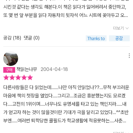
인물은 아니다. 냉소적인 시선으로 주위를 바라보지만 아무 것도 남
지? 그는 심지어 처음 만난 사람에게 하는 인사 조차도 하기 싫다. '정
시킨것 같다는 생각도 해본다.이 책은 읽다가 잃어버려서 중단하고,
지 않는 불평이 대부분이고, 그것을 개선하려는 노력도 하지 않는다.
말 환장할 노릇이다. 전혀 반갑지도 않은 사람에게 늘 <만나서 반가
또 몇 번 앞 부분을 읽다 자동차의 뒷자석 어느 시트에 꽂아두고 오랫
담배를 피우며 여자를 사려하고, 술을 마시고 변태들을 구경하며 짜
웠습니다> 같은 인사말을 해야 한다는 건 말이다. 그렇지만 이 세상
동안 잊어버려 다시 찾기를 반복하며 이제 겨우 읽었다. 책깔피를 잘
증을 낸다. 그 상황 안에 존재하는 자신마저도 그렇게 우스워지는 것
더보기
에서 계속 살아가려면, 그런 말들을 해야만 한다.' (p120-121) 반갑
못 꽂아둔 줄 알았다. 몇 십페이지 밖에 안 남은 지점에 꽂혀있어서.
은 생각하지 못하고 말이다.하지만 우리 자신이 그렇게 완벽했던가?
지도 않은데 왜 만나서 반갑다고 하는거지, 아주 사소한 일상의 언어
공감 (
18
)
댓글 (0)
혹시나 책깔피 주위를 읽어보니 주섬주섬 내용이 기억난다. 아니 내
자기 자신이 완벽하다고 느끼는 사람은 지극히 소수이다. 대부분의
들과 행동들에도 딴지를 거는 그가 이 세상을 살아가기란 쉽지 않아
용이라고는 기억할게 없는 샐린저의 책이다.키득거리고 자극적인데
평범한 사람들은 자신의 장점보다는 단점을 보면서 살아간다. 하물며
보인다. 홀든처럼 심하게는 아니지만 나 역시 내 안에 홀든의 반항심
나는 무엇을 남겨야할지 모르겠다.도대체 무슨 생각을 하는 것일까.
메뉴
모든 것이 불안정하고 완벽하지 않는 청소년기에는 더하다. 친구의
이 잠재하고 있는 것을 느낀 적이 있다. 물론 지금도 나는 나름 사회의
지적에 흔들리고, 부모님의 꾸중 한마디에 눈물을 흘린다. 하지만 역
책읽는나무
2004-04-18
반항자이고, 아웃사이더이고, 이단아라고 생각한다. 쉽게 사회에 적
설적이게도, 이런 모습을 들키기는 싫어한다. 자신의 약한 모습을 들
응할 수 없는, 하지만 어쩔 수 없이 나이를 먹어가며 타협하게 되는 인
키기 싫어서, 남들 앞에서는 강한 척을 하는 것이다. 그 강한 척 중 하
다른사람들은 다 읽었는데......나만 아직 안읽었나??...무척 부끄러운
간 중의 하나이다. 내 딴에는 '필요의 논리'라는 것이 있다. 필요치 않
나가 바로 '어른인 척' 하는 것이다. 어른처럼 옷을 입어보고, 어른처
마음에 책의 첫장을 열었다....그리고...조금은 흥분했는지도 모르겠
으면 안한다는 입장. 그리하여 난 중고등학교 때 영어를 꽤 잘했음에
럼 담배도 피워보고, 어른처럼 말해보고.......그렇게 함으로써 내면의
다....고전의 1위이며....너무나도 유명세를 타고 있는 책인지라.....내
도 불구하고 지금은 영어 문맹이 되어있으며 여전히 난 영어의 필요
불안을 감춰보고 싶은 것이다. 우리가 홀든에게 동질감을 느끼는 이
가 얻고자 하는 것이 많을것이란 기대가 극을 달리고 있었다...^^초반
성을 느끼지 못한다. 영어를 좋아했다면 계속 공부를 했겠지만 - 이때
유는 바로 여기에 있다. 홀든은 누구나 십대에 흔히 느끼는, 인생에 대
부엔.....여러번 퇴학당한 콜필드가 학교생활에 적응못하는....사춘기
사용되는 논리는 '좋아하는 것을 성취하기 위한 필요성의 논리'다 -
해 삐딱한 시선을 가지고 있다. 인생은 시합과도 같다는 말에 그는 코
시절에 가질법한 반항적인 면모를 갖춘 주인공으로 가볍게 보아 넘겼
좋아하지도 않았고 대학입시를 위해 공부했던 것이므로 졸업과 동시