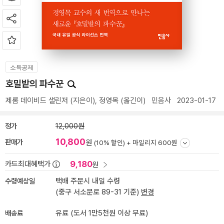
소득공제
호밀밭의 파수꾼
제롬 데이비드 샐린저
(지은이),
정영목
(옮긴이)
민음사
2023-01-17
정가
12,000원
10,800
판매가
원
(10% 할인) +
마일리지 600원
9,180
카드최대혜택가
원
수령예상일
택배 주문시 내일 수령
(중구 서소문로 89-31 기준)
변경
배송료
유료 (도서 1만5천원 이상 무료)