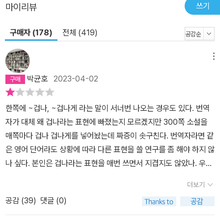
쓰기
마이리뷰
구매자 (178)
전체 (419)
메뉴
박균호
2023-04-02
한쪽에 ~겁나, ~겁나게 라는 말이 서너번 나오는 경우도 있다. 번역
자가 대체 왜 겁나라는 표현에 빠졌는지 모르겠지만 300쪽 소설을
매쪽마다 겁나 겁나게를 넣어놨는데 짜증이 솟구친다. 번역자라면 같
은 영어 단어라도 상황에 따라 다른 표현을 쓸 연구를 좀 해야 하지 않
나 싶다. 본인은 겁나라는 표현을 매번 쓰면서 지겹지도 않았나. 우리
의 ~우아라는 표현도 무한 반복된다. 정말이지 번역때문에 책 읽기가
더보기
고통스러운 것은 이 책이 처음인듯..
공감 (
39
)
댓글 (0)