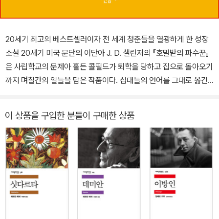
20세기 최고의 베스트셀러이자 전 세계 청춘들을 열광하게 한 성장
소설 20세기 미국 문단의 이단아 J. D. 샐린저의 『호밀밭의 파수꾼』
은 사립학교의 문제아 홀든 콜필드가 퇴학을 당하고 집으로 돌아오기
까지 며칠간의 일들을 담은 작품이다. 십대들의 언어를 그대로 옮긴
듯한 욕설과 비속어 속에 위트를 간직한 문장으로 청춘만이 공감할
수 있는 페이소스를 녹여 낸 이 소설은 젊은 독자들 사이에서 ‘콜필드
이 상품을 구입한 분들이 구매한 상품
신드롬’을 일으켰고, 홀든 콜필드라는 이름은 반항아의 대명사가 되
었다. 전통적인 성장 서사가 자아의 발견과 성찰에 집중하고 있다면,
『호밀밭의 파수꾼』은 인간 존재를 특징짓는 공허함과 소외 그리고 위
선적인 기성세대에 대한 예민한 성찰을 보여 준다. 이 작품은 전 세계
적으로 누적 판매 7,000만 부를 기록했다. 갑갑한 학교를 떠나며 시
작되는 방황의 기록 사립학교 학생인 홀든 콜필드는 크리스마스를 앞
둔 어느 날 퇴학을 통보받는다. 퇴학 사유는 시험에서 낙제점을 받았
기 때문인데, 그 이면에는 열일곱 살 소년을 뒤덮은 성장기의 혼란이