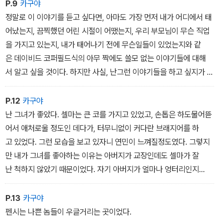
면에는 열일곱 살 소년을 뒤덮은 성장기의 혼란이 자리하고 있다. 변
P.9
카구야
호사인 아버지, 할리우드의 극작가인 형과 함께 부유한 환경에서 자
정말로 이 이야기를 듣고 싶다면, 아마도 가장 먼저 내가 어디에서 태
랐지만 홀든은 기성세대의 속물근성과 위선에 염증을 느끼는 인물이
어났는지, 끔찍했던 어린 시절이 어땠는지, 우리 부모님이 무슨 직업
다.
을 가지고 있는지, 내가 태어나기 전에 무슨일들이 있었는지와 같
은 데이비드 코퍼필드식의 아무 짝에도 쓸모 없는 이야기들에 대해
그런 그에게 사립학교 펜시는 밖에서 볼 때 선망의 대상이지만, 그 안
서 알고 싶을 것이다. 하지만 사실, 난그런 이야기들을 하고 싶지가 않
을 들여다보면 치기 어린 동급생들이 분위기를 주도하고 학부모의 지
다. 우선 그런 일들을 이야기하자니 내가 너무 지겹기 때문이고, 그렇
위에 따라 학생들을 차별하는 견딜 수 없는 곳이었다. 홀든은 학교에
게 시시콜콜하게 이야기했다가는 부모님이 뇌출혈이라도 일으
P.12
카구야
선처를 호소하는 대신 퇴학을 통고하는 편지가 집에 도착할 때까지
킬 것 같기 때문이다.
난 그녀가 좋았다. 셀마는 큰 코를 가지고 있었고, 손톱은 하도물어뜯
뉴욕 거리를 헤매기로 마음먹는다. 여기에 존경하는 선생님 댁에서의
어서 애처로울 정도인 데다가, 터무니없이 커다란 브래지어를 하
하룻밤, 여동생 피비의 애정 어린 간섭이 더해지며 그의 여정은 예기
고 있었다. 그런 모습을 보고 있자니 연민이 느껴질정도였다. 그렇지
치 못한 방향으로 흘러간다.
만 내가 그녀를 좋아하는 이유는 아버지가 교장인데도 셀마가 잘
난 척하지 않았기 때문이었다. 자기 아버지가 얼마나 엉터리인지
를 알고 있었을까.
P.13
카구야
펜시는 나쁜 놈들이 우글거리는 곳이었다.