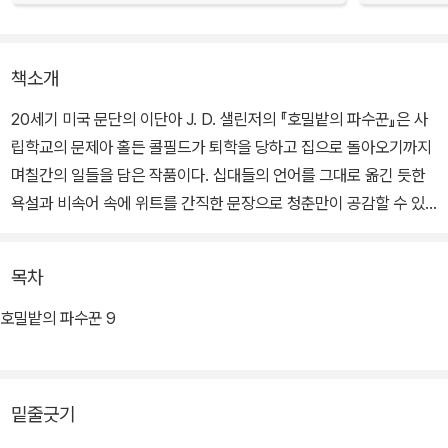
책소개
20세기 미국 문단의 이단아 J. D. 샐린저의 『호밀밭의 파수꾼』은 사
립학교의 문제아 홀든 콜필드가 퇴학을 당하고 집으로 돌아오기까지
며칠간의 일들을 담은 작품이다. 십대들의 언어를 그대로 옮긴 듯한
욕설과 비속어 속에 위트를 간직한 문장으로 청춘만이 공감할 수 있
는 페이소스를 녹여 낸 이 소설은 젊은 독자들 사이에서 ‘콜필드 신드
롬’을 일으켰고, 홀든 콜필드라는 이름은 반항아의 대명사가 되었다.
목차
전통적인 성장 서사가 자아의 발견과 성찰에 집중하고 있다면, 『호밀
밭의 파수꾼』은 인간 존재를 특징짓는 공허함과 소외 그리고 위선적
호밀밭의 파수꾼 9
인 기성세대에 대한 예민한 성찰을 보여 준다.
사립학교 학생인 홀든 콜필드는 크리스마스를 앞둔 어느 날 퇴학을
밑줄긋기
통보받는다. 퇴학 사유는 시험에서 낙제점을 받았기 때문인데, 그 이