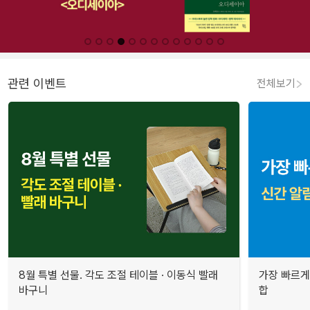
관련 이벤트
전체보기
8월 특별 선물. 각도 조절 테이블 · 이동식 빨래
가장 빠르게
바구니
합