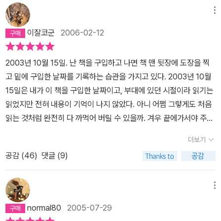
메뉴
이잘코군
2006-02-12
2003년 10월 15일. 난 책을 구입하고 나면 책 맨 뒷장에 도장을 찍
고 밑에 구입한 날짜를 기록하는 습관을 가지고 있다. 2003년 10월
15일은 내가 이 책을 구입한 날짜이고, 부대에 있던 시절이라 읽기는
읽었지만 전혀 내용이 기억이 나지 않았다. 아니 어쩜 그렇게도 처음
읽는 것처럼 완전히 다 까먹어 버릴 수 있을까. 겨우 끝에가서야 주인
공 홀든이 동생과 나누는 대화만이 기억 어딘가에 잔존하고 있다는
더보기
것을 깨닫게 되며, 아 읽었었구나, 하고 스스로 인정해본다. 제롬 데이
공감 (
46
)
댓글 (9)
비드 샐린저. 1919년에 태어나 언제 죽었는지 알 수 없는, 설마 지금
도 살아있나, 이 작가의 단 한권의 책이 막나온 따끈따끈한 신간 베스
트셀러처럼 널리 읽히는 이유는 어디에 있을까. 흔히 말하는 고전의
메뉴
반열에 올라선 이 책, 샐린저는 이 책 말고도 다른 몇권의 책을 더 썼
normal80
2005-07-29
지만 다른 책들은 우리에게 전혀 알려져 있지 않다. 이 작가와 이 책에