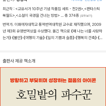
시를 위한 완벽한 날>을 출판한다. 그의 후속 작품의 발상지가 된 이
단편은 당시 비평가들로 부터 호평을 받는다. 1951년 그는 자전적 첫
최근작 :
<교유서가 10주년 기념 작품집 세트 - 전2권>
,
<판타스틱
장편소설 <호밀밭의 파수꾼>을 발표하고 이는 곧바로 대중적 성공을
북월드>
,
<소설이 국경을 건너는 방법>
… 총 374종
(모두보기)
거둔다. 청춘기의 소외감과 순수함의 손실에 대한 주인공 홀든 콜필
번역가. 이화여자대학교 통역번역대학원 교수로 재직했으며, 2009
드의 서술은 특히 청춘기 독자들에게 큰 영향을 준다. 이 소설은 한 해
년 제3회 유영번역상을 수상했다. 옮긴 책으로 《왜 나는 너를 사랑하
약 250,000부가 판매되는 등 매우 널리 읽히게 된다. 이 책은 전후
는가》 《불안》 《여행의 기술》 《일의 기쁨과 슬픔》 《행복의 건축》 《로
미국 문학의 걸작으로 격찬을 받았고, 오늘날까지 세계 각국의 독자
드》 《눈먼 자들의 도시》 《책도둑》 등이 있다.
들로부터 사랑받는 스테디셀러가 되었다. 은둔생활로도 잘 알려져 있
는 그는 1965년 이후로는 작품을 발표하지 않았으며, 1980년 이후
로는 인터뷰도 하지 않았다. 2010년 향년 91세를 일기로 타계했다.
출판사 제공 책소개
대표작으로 <아홉 개의 단편들>, <프래니와 주이>, <목수여, 지붕의
대들보를 높이 올려라> 등이 있다.