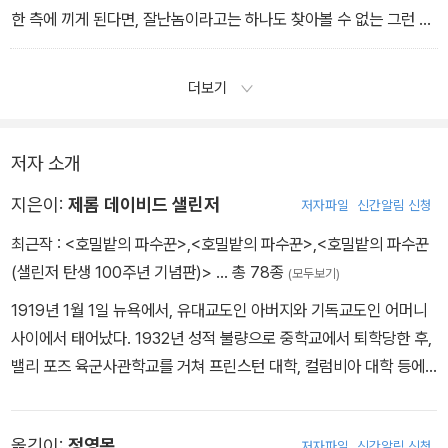
한 측에 끼게 된다면, 잘난놈이라고는 하나도 찾아볼 수 없는 그런 편
에 서게 된다면 그때는 어떻게 시합이 되겠는가? 아니. 그런 시합
은 있을 수 없다.
더보기
저자 소개
지은이:
제롬 데이비드 샐린저
저자파일
신간알림 신청
최근작 :
<호밀밭의 파수꾼>
,
<호밀밭의 파수꾼>
,
<호밀밭의 파수꾼
(샐린저 탄생 100주년 기념판)>
… 총 78종
(모두보기)
1919년 1월 1일 뉴욕에서, 유대교도인 아버지와 기독교도인 어머니
사이에서 태어났다. 1932년 성적 불량으로 중학교에서 퇴학당한 후,
밸리 포즈 육군사관학교를 거쳐 프린스턴 대학, 컬럼비아 대학 등에
서 수학했으나 곧 중퇴했다. 1942년 군 생활을 시작하면서 창작에
전념하여 여러 작품을 발표했다. 그는 1948년 뉴요커에 <바나나피
옮긴이:
정영목
저자파일
신간알림 신청