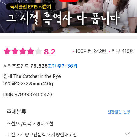
8.2
100자평 242편
리뷰 419편
세일즈포인트
79,625
고전 주간 36위
원제 The Catcher in the Rye
320쪽
132*225mm
416g
ISBN 9788937460470
주제분류
신간알림 신청
소설/시/희곡
>
영미소설
고전
>
서양고전문학
>
서양현대고전