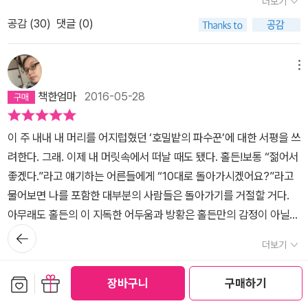
더보기
웃음을 친다. 잘난 놈들 측에 끼어 있다면 시합이겠지만 못난 놈들 사
다....모두들 사춘기를 겪어왔었고....나또한 그때의 사춘기를 겪어왔
에 종쳤다. 그리고 이후로는 내가 좋아하는 것들만 했다. <호밀밭의
이에 끼어있다면 그것은 이미 시합이 될 수 없다고. 그는 이미 '어른들
공감 (
30
)
댓글 (0)
으니....핏!!....코웃음까지 쳐댔던것같다....하지만....책의 마지막장을
파수꾼>을 읽으며 홀든에게서 난 과거의 나를 느꼈고, 사회와 조금
세계'의 냉혹한 법칙을 알고 있는 것이다. 그는 그것을 마음껏 조소한
덮고나니...나는 콜필드의 영혼을 안아주고 싶은 충동을 느꼈다....사
타협한 지금의 내 안에 잠재하고 있어 언제 나올지 모르는 반항아를
다. 마치 우리가 선생님과 부모님을 보며 '어른들은 다 똑같애'라고 투
춘기때는 누구나....반항적인 성격이 형성된다....모든것이 내맘에 안
본다. 이 책이 고전의 반열에 오르고 스테디셀러가 될 수 있는 것은 홀
메뉴
덜거리는 것처럼. 왜 그러냐고 누군가가 물어본다면 뚜렷한 대답은
들고...비판적인 시각이 두드러지게 된다....어린이때 엄마,아빠가 하
든은 누구에게나 잠재하고 있기 때문이다. 한 사람의 인생이 시작하
책한엄마
2016-05-28
할 수 없을 것이다. 그러나 모두들 알고 있다. 설명할 수 없는, 타인에
라는 대로 행동을 하면서...사물을 넓게 인식하지 못한다....그러나 아
고 성인으로 자라나면서 겪게 되는 수많은 고민들, 그리고 툴툴 거리
게 이해시키고 싶지도 않은 불안을 기반으로 한 반항심 때문이라고.
이의 몸이 어른의 몸으로 넘어가는 시기가 되어.....몸뿐만 아니라....
며 불만을 쏟아내는 그의 모습은 우리들의 모습이다. 너의 모습이고,
이 주 내내 내 머리를 어지럽혔던 ‘호밀밭의 파수꾼’에 대한 서평을 쓰
그리고 소설 내내 보여지는 홀든의 방황은 비록 행하지는 않았지만,
사고도 예전하고는 다르게 어른의 사고를 닮아가려 애쓰고 있다....하
나의 모습이고, 내 친구의 모습이고, 우리 부모님의 모습, 내 자녀의
려한다. 그래. 이제 내 머릿속에서 떠날 때도 됐다. 홀든!보통 “젊어서
우리 모두의 마음 속에 한번은 꿈꾸었을 일탈이자 여행이었다고 말이
지만 주변에선 '아직 넌 어른이 아니야....그냥 학교라는곳을 다녀야하
모습이다. 홀든은 어디에나 있다. 홀든은 특별한 인물이 아니다. 그는
좋겠다.”라고 얘기하는 어른들에게 “10대로 돌아가시겠어요?”라고
다. 이 책의 제목이기도 한 '호밀밭의 파수꾼'은, 홀든이 되고 싶어하
는 학생에 불과하지!!'....이런식으로...성장은 하고 있지만....어른취급
매우 솔직하다. 솔직하지 못한 채 자신을 숨기고 살아가는 이들보다
물어보면 나를 포함한 대부분의 사람들은 돌아가기를 거절할 거다.
는 그 무엇이다. 정말 되고 싶은 것이라고 홀든은 힘주어 말하지만, 동
도 아니고...그렇다고 아이취급도 아닌 어정쩡한 '학생'(요즘은 아이도
반항심을 표출하는 홀든은 더 정상적이다. 홀든의 불평불만은 우리가
아무래도 홀든의 이 지독한 어두움과 방황은 홀든만의 감정이 아닐
시에 그는 지독한 혼란을 느낀다. 보이지 않는 미래에 대한 아득함. 단
어른도 아닌 청소년이란 허울좋은 명칭을 만들었다)이라고 이름 붙혀
방과 후 엄마에게 털어놓는 불평불만이고, 우리가 친구를 만나 못마
뒤로가
것이라는 방증일거다. 앞의 대부분을 차지하는 어두컴컴하고 칙칙한
지 아이들을 잡아주고 싶다는 그의 말은 오히려 자기 자신을 잡고 싶
놓고는...실제로 행동은 아이취급을 하고 있는지도 모른다....절대로
땅한 친구를 뒷다마까는 불평불만이다. 그는 전혀 우리와 다르지 않
기
더보기
느낌, 그리고 부정적인 시각은 바로 질풍노도의 10대 때 대부분이 갖
다는 간절한 외침으로 들린다. 이 책의 결말이 다소 아픈 것은 그 때문
어른의 범주에 끼워주지는 않는다...왜냐하면 어른의 잣대로 보기엔
다. 작가 샐린저는 <호밀밭의 파수꾼>을 통해 자신을 반영하려고 했
공감 (
14
)
댓글 (6)
고 있었던 안경이 아닐까 한다. 어른처럼 컸지만 아직 정신은 그만큼
일 것이다. 병동에서 자신이 냉소하던 친구들과 주위의 사물들마저
아직 그네들은 덜성숙해보이는 인간에 불과하기때문이다...하지만...
던 것이 아닌가 생각한다. 부유한 유태계 아버지와 스코틀랜드계 어
보관함담기
선물하기
장바구니
구매하기
크지 않았던 홀든이 몸도 마음도 아직 어리고 순수한 동생 피비를 보
그립다고 하면서, 역설적으로 말을 하지 말라며 신경질적인 자존심을
사실 알고보면....정신적으로 더욱더 성숙한 사람일수도 있다....모두
머니 사이에서 태어난 홀든은 육군사관학교를 졸업하고 뉴욕대와 컬