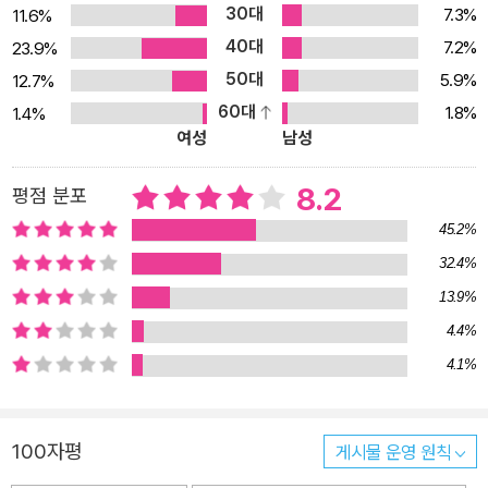
30대
7.3%
11.6%
들의 열광적인 지지를 이끌어냈다. 한편 그는 기성세대에는 반감을
40대
7.2%
23.9%
드러내지만 어린아이들을 대할 때면 한없이 여린 마음을 들키고 마는
50대
5.9%
12.7%
순수함을 간직한 캐릭터이기도 하다. 데이트를 하러 가는 룸메이트를
60대
1.8%
1.4%
대신해 작문 숙제를 해 줄 때도 그는 세상을 떠난 동생 알리와의 추억
여성
남성
이 깃든 야구 글러브를 소재로 선택한다. 그리고 막내 여동생 피비에
게는 무조건적으로 애정을 표현하는 다정한 오빠이기도 하다. ‘나중
8.2
평점 분포
에 커서 무엇이 되고 싶니’라는 질문에 ‘호밀밭의 파수꾼’이 되어 아이
45.2%
들을 지켜 주고 싶다고 대답하는 홀든의 모습에서 힘이 없는 자에게
32.4%
기꺼이 애정과 연민을 품는, 젊은 날의 특권과 같은 감수성이 드러난
13.9%
다. 예술가들의 영감이 된 세기의 베스트셀러 『호밀밭의 파수꾼』은
출간 당시 퇴학당한 문제아라는 소재와 거침없는 비속어 때문에 학교
4.4%
에서 금서로 지정되었으나 후에 20세기 최고의 베스트셀러가 되었
4.1%
고, 지금도 청소년들이 가장 많이 읽는 책 가운데 하나가 되었다. 특히
그 영향은 음악 영화 등 문화예술계에서 두드러졌는데, 사이먼 앤 가
100자평
게시물 운영 원칙
펑클, 그린데이, 오프스프링, 빌리 조엘 등 수많은 뮤지션들이 이 작품
에서 영감을 받은 것으로 전해진다. 또한 「워터프런트」, 「에덴의 동