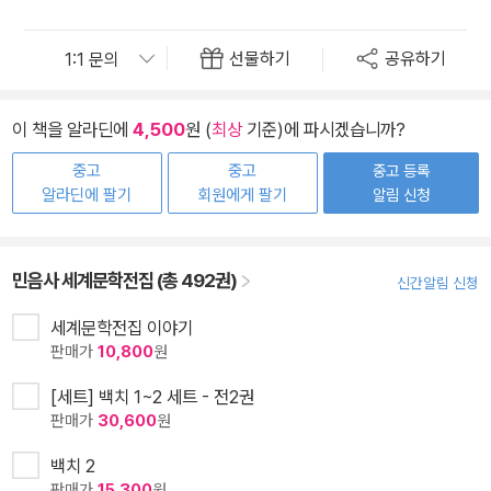
선물하기
공유하기
이 책을 알라딘에
4,500
원 (
최상
기준)에 파시겠습니까?
중고
중고
중고 등록
알라딘에 팔기
회원에게 팔기
알림 신청
민음사 세계문학전집 (총 492권)
신간알림 신청
세계문학전집 이야기
판매가
10,800
원
[세트] 백치 1~2 세트 - 전2권
판매가
30,600
원
백치 2
판매가
15,300
원