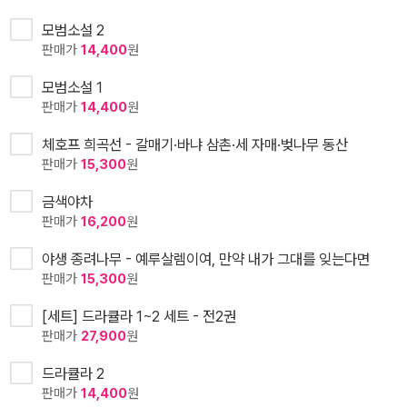
모범소설 2
판매가
14,400
원
모범소설 1
판매가
14,400
원
체호프 희곡선 - 갈매기·바냐 삼촌·세 자매·벚나무 동산
판매가
15,300
원
금색야차
판매가
16,200
원
야생 종려나무 - 예루살렘이여, 만약 내가 그대를 잊는다면
판매가
15,300
원
[세트] 드라큘라 1~2 세트 - 전2권
판매가
27,900
원
드라큘라 2
판매가
14,400
원