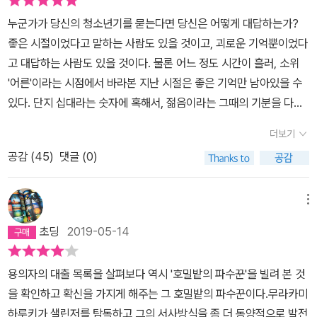
대한 사전지식이 없는 이들은, '호밀밭의 파수꾼'이라는 제목만 듣고
누군가가 당신의 청소년기를 묻는다면 당신은 어떻게 대답하는가?
는, 호밀밭을 지키는 사람에 대한 이야기인가보다 라고 쉽게 생각한
좋은 시절이었다고 말하는 사람도 있을 것이고, 괴로운 기억뿐이었다
다. 처음 읽는 이라면 누구나 다 그렇겠지. '호밀밭의 파수꾼'이 되기
고 대답하는 사람도 있을 것이다. 물론 어느 정도 시간이 흘러, 소위
를 원하는 주인공 홀든은 지독한 반항아다. 그러나 쉽게 떠올리는 반
'어른'이라는 시점에서 바라본 지난 시절은 좋은 기억만 남아있을 수
항아의 이미지와는 다르다. 그는 모든 것이 귀찮고 모든 것이 못마땅
있다. 단지 십대라는 숫자에 혹해서, 젊음이라는 그때의 기분을 다시
하고 이 세상은 별 볼일 없는 것들로 가득찼다고 생각하는 불평불만
찾고 싶을 테니까. 하지만 잘 생각해 보라. 십대라는, 청소년기라는 지
자다. 그러나 대놓고 개기거나 시비를 걸거나 못된 짓을 하며 돌아다
더보기
난 시절이 과연 행복하기만 했던 시절이었는가? 성적 때문에 죽고 싶
니지는 않는다. 단지 그냥 모든 것에 불평불만을 느끼고 못마땅할 뿐
공감 (
45
)
댓글 (0)
다는 말을 연발하고, 내 말을 들어주지 않는 부모님에게 절망하고, 믿
이다. 입만 열면 내내 툴툴 거리며 욕하고 불만을 쏟아내는 그는 학교
었던 친구마저도 등을 돌리는 때. 모든 것이 실수연발일 때의, 그 쓰라
에서 퇴학을 당했다. 영어를 제외한 모든 과목 낙제. 머리가 안좋아서
린 기억들을.'호밀밭의 파수꾼'의 주인공 홀든 콜필드도 별반 다르지
메뉴
가 아니다. 공부할 의지가 없다. 공부를 왜 해야하는지, 이딴 것들을
않다. 그는 거의 모든 과목을 낙제하고, 그 전에도 여러 학교를 진전한
해서 뭘 하자는건지 납득이 되지 않는다. <호밀밭의 파수꾼>은 그가
초딩
2019-05-14
경험이 있으며, 그를 이해해줄 친구들도 별로 보이지 않는다. 이런 암
퇴학을 당하고 집으로 돌아오기까지 겪는 일들에 대한 독백으로 가득
울한 상황을 뒤로 한 채, 그는 막연하게 '어른의 세계'인 뉴욕으로 도
차 있다. 전혀 납득할 수 없는 세상의 이치에 맞춰서 살기는 싫다. 못
용의자의 대출 목록을 살펴보다 역시 '호밀밭의 파수꾼'을 빌려 본 것
피한다. 그리고 그는 마치 인생의 쓰라린 면만 맛보는 코스로 안내된
마땅한 걸 어쩌랴. 그러나 그를 제외한 다른 이들은 모두 세상의 질서
을 확인하고 확신을 가지게 해주는 그 호밀밭의 파수꾼이다.무라카미
듯, 여러 가지 일을 겪는다.언뜻 보면 주인공인 홀든은 별로 호감 가는
에 그럭저럭 잘 맞춰가며 생활하고 있다. 아니 어떻게 그럴 수 있는거
하루키가 샐린저를 탐독하고 그의 서사방식을 좀 더 동양적으로 발전