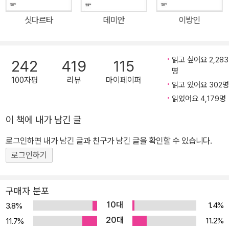
자리하고 있다. 변호사인 아버지, 할리우드의 극작가인 형과 함께 부
싯다르타
데미안
이방인
유한 환경에서 자랐지만 홀든은 기성세대의 속물근성과 위선에 염증
을 느끼는 인물이다. 그런 그에게 사립학교 펜시는 밖에서 볼 때 선망
의 대상이지만, 그 안을 들여다보면 치기 어린 동급생들이 분위기를
읽고 싶어요 2,283
242
419
115
주도하고 학부모의 지위에 따라 학생들을 차별하는 견딜 수 없는 곳
명
100자평
리뷰
마이페이퍼
이었다. 홀든은 학교에 선처를 호소하는 대신 퇴학을 통고하는 편지
읽고 있어요 302명
가 집에 도착할 때까지 뉴욕 거리를 헤매기로 마음먹는다. 여기에 존
읽었어요 4,179명
경하는 선생님 댁에서의 하룻밤, 여동생 피비의 애정 어린 간섭이 더
이 책에 내가 남긴 글
해지며 그의 여정은 예기치 못한 방향으로 흘러간다. 젊음을 대변하
로그인하면 내가 남긴 글과 친구가 남긴 글을 확인할 수 있습니다.
는 목소리로 가득 찬 작품 1951년 『호밀밭의 파수꾼』 이 출간되었을
당시, 기성세대는 주인공 홀든을 이해하지 못했다. 명문 기숙학교에
로그인하기
서 퇴학당한 문제아 홀든 콜필드의 독백으로 펼쳐지는 이 소설은 세
상을 바라보는 그의 삐딱한 태도가 적나라하게 드러나기 때문이다.
구매자 분포
하지만 또래보다 예민한 감성의 소유자로, 학부모의 사회적 지위에
10대
1.4%
3.8%
따라 학생을 차별하는 교사들을 비판하고, 오로지 이성 관계에만 몰
20대
11.2%
11.7%
두하는 동급생들에게 냉소를 보내는 홀든의 모습은 오히려 젊은 독자