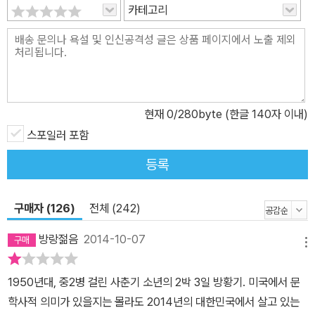
카테고리
쪽」을 연출한 엘리아 카잔 감독이 소설을 영화화하고자 했으나, 샐린
저가 “주인공 홀든이 싫어할까 봐 두렵다.”라는 이유로 거절한 일화
는 너무나 유명하다. 그래서 『호밀밭의 파수꾼』을 직접 각색하기보다
는 간접적으로 언급하는 영화들이 많은데, 「파인딩 포레스터」의 주인
공이자 천재 작가 포레스터는 단 한 편의 걸작을 남기고 은둔 생활에
현재
0
/280byte (한글 140자 이내)
들어간 샐린저를 모델로 했다고 알려져 있다. 매력적인 반항아라는
소재로 많은 사람들에게 끊임없는 영감의 원천이 되어 온 『호밀밭의
스포일러 포함
파수꾼』 속 홀든의 목소리는 여전히 그 생생함을 잃지 않고 오늘도 전
등록
세계 독자들에게 다가가고 있다. 민음사 세계문학전집 『호밀밭의 파
수꾼』에 숨겨진 비밀 민음사 세계문학전집 판 『호밀밭의 파수꾼』 표
구매자 (126)
전체 (242)
지에는 작가의 사진도 작품의 내용과 어울리는 명화도 없다. 게다가
뒤표지에는 한 줄의 설명도 싣지 않아 세계문학전집의 다른 작품들과
방랑젊음
2014-10-07
메뉴
확연히 구별된다. 표지에 드러나는 이런 특징은 1951년 리틀 브라운
출판사에서 출간된 『호밀밭의 파수꾼』 초판본에서 그 유래를 찾을 수
1950년대, 중2병 걸린 사춘기 소년의 2박 3일 방황기. 미국에서 문
있다. 당시 샐린저는 자신의 사진이 뒤표지에 인쇄된 것을 보고 경악
학사적 의미가 있을지는 몰라도 2014년의 대한민국에서 살고 있는
했고, 결국 출판사와 협의하여 사진을 삭제한 판본을 다시 출간하기