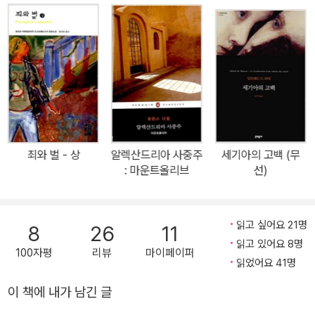
로랑과 테레즈를 지켜보던 파머는, 초상화가 완성된 날 로랑을 불러
말한다. “당신은 자크 양을 사랑합니다. 그리고 제 생각에 그녀도 당
신을 사랑합니다.” 그러고는 베일에 싸인 테레즈의 과거를 이야기해
준다. 사생아로 태어난 것, 감쪽같이 속아 유부남과 결혼한 것, 그와의
사이에서 태어난 아이를 키우다 빼앗긴 것……. 파머에게 모든 이야기
를 들은 로랑은 테레즈에게 편지를 써 사랑을 고백한다. 저는 오로지
사랑이 삶이 될 거라는 것, 그리고 좋건 나쁘건, 제게 필요한 게 바로
이런 삶 아니면 죽음이라는 것만 알 뿐입니다.(93쪽) 테레즈는 로랑
죄와 벌 - 상
알렉산드리아 사중주
세기아의 고백 (무
의 고백을 “새로운 불행에 대한 예언”으로 느끼고 로랑을 밀어내지
: 마운트올리브
선)
만, 로랑을 향한 모성애적 사랑을 끝내 거부하지 못한다. 두 사람은 사
랑의 결합이 가져다주는 환희를 맛보지만, 이내 상반되는 성향으로
읽고 싶어요 21명
인해 삐걱댄다. 게다가 테레즈는 방탕하기로 유명한 로랑과 어울려
8
26
11
읽고 있어요 8명
다니며 평판이 나빠지고, 규칙적이고 계획적이었던 본래 삶이 흔들리
100자평
리뷰
마이페이퍼
읽었어요 41명
며 경제적 어려움을 맞는다. 어린아이 같은 로랑은 그런 속사정도 모
른 채 함께 이탈리아로 여행을 떠날 것을 제안하고, 로랑을 실망시키
이 책에 내가 남긴 글
고 싶지 않았던 테레즈는 무리해가며 제안에 응한다. 사랑의 현실이