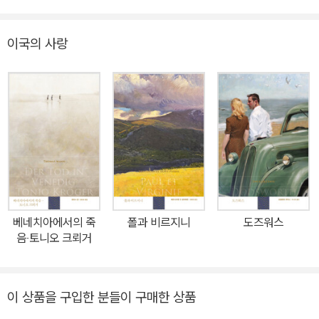
이야기를 바탕으로 쓰인 작품. 국내 초역. 상드와 뮈세는 격정적인 사
랑에 빠져 오직 사랑하는 자들만이 느낄 수 있는 다채로운 감정을 경
이국의 사랑
험한다. 사랑의 환희에 사로잡힌 두 주인공이 이탈리아로 여행을 떠
나 주고받는 황홀하고 우스꽝스럽고 집요한 대화 속에 그 모든 과정
이 고스란히 담겨 있다. 《그녀와 그》는 주인공들의 유명세에 힘입어
출간되자마자 큰 성공을 거두었으며, 뮈세가 상드와의 이야기를 소재
로 먼저 출간한 《세기아의 고백》에 이어 또 한 번 프랑스 문단에 커다
란 스캔들을 불러일으킨 작품이다. 누구나 알지만 아무도 알려주지
않는 의뭉스럽고 남루한 사랑의 민낯 사랑에 빠지지 않겠다는 것만큼
우스운 다짐이 또 있을까. 파리에서 활동하는 화가(동시에 상드와 뮈
세를 각각 연기하는) ‘테레즈 자크’와 ‘로랑 드 포벨’은 우연히 서로를
베네치아에서의 죽
폴과 비르지니
도즈워스
알게 되고, 본능적으로 서로에게 이끌린다. 하지만 테레즈는 과거 사
음‧토니오 크뢰거
랑의 상처 탓에 마음의 문을 닫고 지낸 지 오래고, 아직 제대로 된 사
랑을 경험해보지 못한 로랑은 테레즈를 향한 감정이 무엇인지 알지
못한다. 우정, 동료애, 연민 같은 단어로 서로의 주변부를 맴돌던 두
이 상품을 구입한 분들이 구매한 상품
사람 앞에 미국인 남성 ‘파머’가 등장한다. 로랑에게 초상화를 맡기며