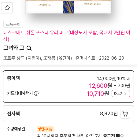
소득공제
데스크매트.쉬폰 포스터.유리 머그(대상도서 포함, 국내서 2만원 이
상)
그녀와 그
조르주 상드
(지은이),
조재룡
(옮긴이)
휴머니스트
2022-06-20
종이책
14,000
원,
10%
12,600
원
+ 700원
10,710
원
카드최대혜택가
더보기
전자책
8,820
원
수령예상일
양탄자배송
밤 10시까지 주문하면 내일 아침 7시
출근전 배송