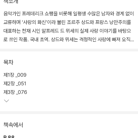
책소개
음악가인 프레데리크 쇼팽을 비롯해 일평생 수많은 남자와 경계 없이
교류하며 ‘사랑의 화신’이라 불린 조르주 상드와 프랑스 낭만주의를
대표하는 천재 시인 알프레드 드 뮈세의 실제 사랑 이야기를 바탕으
로 쓰인 작품. 국내 초역. 상드와 뮈세는 격정적인 사랑에 빠져 오직
사랑하는 자들만이 느낄 수 있는 다채로운 감정을 경험한다.
목차
사랑의 환희에 사로잡힌 두 주인공이 이탈리아로 여행을 떠나 주고받
는 황홀하고 우스꽝스럽고 집요한 대화 속에 그 모든 과정이 고스란
제1장 _009
히 담겨 있다. 《그녀와 그》는 주인공들의 유명세에 힘입어 출간되자
제2장 _051
마자 큰 성공을 거두었으며, 뮈세가 상드와의 이야기를 소재로 먼저
제3장 _076
출간한 《세기아의 고백》에 이어 또 한 번 프랑스 문단에 커다란 스캔
들을 불러일으킨 작품이다.
책속에서
P.88