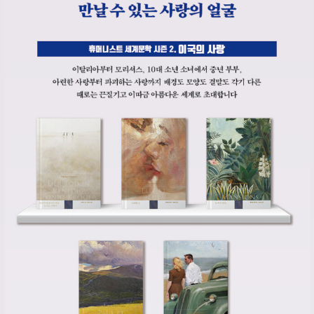
르 데스노스의 『알 수 없는 여인에게』, 알랭 바디우의 『사랑 예찬』
≫(1845), ≪앙투완 씨의 죄≫(1845), 대표작이며 대하소설인 ≪콩
『무한과 유한』, 조르주 페렉의 『잠자는 남자』 『어렴풋한 부티크』, 마
쉬엘로≫(1842∼1843), ≪뤼돌스타드 백작 부인≫(1843∼184
르그리트 뒤라스의 『죽음의 병』, 조르주 상드의 『그녀와 그』, 알로이
4), ≪스피리디옹≫(1838∼1839), ≪칠현금≫(1839), ≪테베리노
시위스 베르트랑의 『밤의 가스파르: 렘브란트와 칼로 풍의 환상곡』,
≫(1845) 등이 있다. 1844년 ≪잔느≫를 필두로 해서 일련의 전원
앙투안 볼로딘의 『작가들』 『바르도 오어 낫 바드로』 등이 있다.
소설들을 발표했는데, 이 계열의 작품으로는 소박하고 아름다운 전원
소설 ≪마의 늪≫(1846), ≪소녀 파데트≫(1848∼1849), ≪사생
아 프랑수아≫(1849), ≪피리부는 사람들≫(1853) 등이 있다. 노년
에는 방대한 자서전인 ≪내 생애의 이야기≫(1847∼1855), 손녀들
을 위한 동화 ≪할머니 이야기≫를 쓰면서 초기의 연애 모험소설로 돌
아가 ≪부아도레의 미남자들≫(1857∼1858)과 ≪발메르 후작≫(1
860), ≪검은 도시≫(1861), ≪타마리스≫(1862), ≪캥티니양≫(1
863), ≪마지막 사랑≫(1866), ≪나농≫(1872) 등을 발표했다. 희
곡과 시, 평론, 수필, 일기, 비망록, 기행문, 서문, 기사 등 180여 편에
달하는 많은 글을 남겼다. 특히, 그녀가 남긴 편지들은 파리의 클라식
가르니에 출판사에서 조르주 뤼뱅이 26권으로 편집 완성한 방대하고
기념비적인 서간집으로 세계 문학사에서 서간 문학의 최고봉으로 꼽