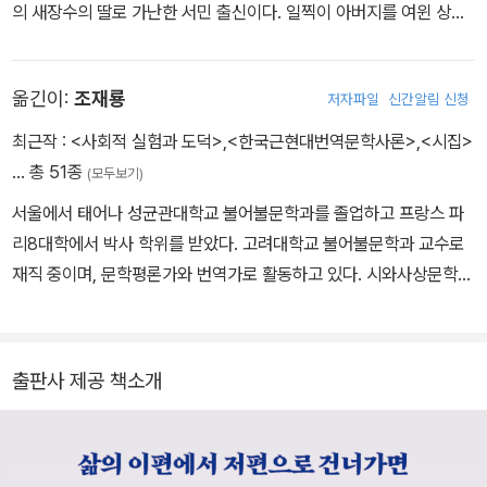
의 새장수의 딸로 가난한 서민 출신이다. 일찍이 아버지를 여윈 상드
는 프랑스 중부의 시골 마을 노앙에 있는 할머니의 정원에서 루소를
좋아하는 고독한 소녀 시절을 보냈다. 18세 때 뒤드방 남작과 결혼했
옮긴이:
조재룡
저자파일
신간알림 신청
으나 순탄치 못한 생활 끝에 이혼하고, 두 아이와 함께 파리에서 문필
생활을 시작하여 ≪피가로≫지에 짧은 글들을 기고하며 남장 차림의
최근작 :
<사회적 실험과 도덕>
,
<한국근현대번역문학사론>
,
<시집>
여인으로 자유분방한 생활을 했다. 이때 여러 문인, 예술가들과 친교
… 총 51종
(모두보기)
를 맺었다. 남녀평등과 여성에 대한 사회 인습에 항의하여 여성의 자
서울에서 태어나 성균관대학교 불어불문학과를 졸업하고 프랑스 파
유로운 정열의 권리를 주장한 처녀작으로 ≪앵디아나≫(1832)를 발
리8대학에서 박사 학위를 받았다. 고려대학교 불어불문학과 교수로
표하여 대성공을 거두었고 같은 계열의 작품으로 ≪발랑틴≫(1832),
재직 중이며, 문학평론가와 번역가로 활동하고 있다. 시와사상문학상
90여 편의 소설 중에서 대표작인 자서전적 애정소설 ≪렐리아≫(18
과 팔봉비평문학상을 수상했다. 저서로 『번역의 유령들』 『시는 주사
33)와 ≪자크≫(1834), ≪앙드레≫(1835), ≪한 여행자의 편지≫(1
위 놀이를 하지 않는다』 『번역하는 문장들』, 『번역과 책의 처소들』
834∼36), ≪시몽≫(1836), ≪모프라≫(1837), ≪위스코크≫(183
『한 줌의 시』 『의미의 자리』 『아케이드 프로젝트 2014-2020 비평
8)등 연이어 나온 소설들도 호평을 받았다. 장 레이노, 미셸 드 부르
출판사 제공 책소개
일기』 『시집』 등이, 역서로 앙리 메쇼닉의 『시학을 위하여 1』, 제라르
주, 라므네, 피에르 르루 등과 교제하여 그 영향으로 인도주의적이며
데송의 『시학 입문』, 장 주네의 『사형을 언도받은 자』, 레몽 크노의
사회주의적인 소설을 썼는데, 이 계열의 작품으로 ≪프랑스 여행의
『떡갈나무와 개』 『문체 연습』, 자크 데리다의 『조건 없는 대학』, 로베
동료≫(1841), ≪오라스≫(1841∼1842), ≪앙지보의 방앗간 주인