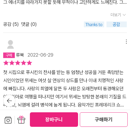
그 에너지를 따라가지 못할 듯해 무척이나 고단하게도 느껴진다. 그
트로 파젤로의 분신이란다.1.소설의 내용은 평점이 왜 이리 좋은가?
래도 이런 사랑은 진짜, 저런 건 가짜, 이렇게 구별하고 싶지는 않다.
싶을 정도로 아빠의 취향은 아니었단다. 일단 주인공 남자 로랑이약
더보기
그저 궁금하다. 감정의 강렬함, 집중력, 망설임없는 실행력, 감정이 머
간 찌질남으로 나온단다. 테레즈는 서른 살이고, 로랑은스물네 살이
공감 (
5
)
댓글 (0)
무는 동안에 상대에게 확신을 시켜주는 그 어떤 것 때문일까. 의사, 작
며 둘 다 화가란다. 로랑은 같은 예술계에 몸을 담을 있다가 테레즈를
가, 법조인, 예술인 등등의 상대는 타격이 아주 심하다. 심지어 버림받
알게 되어 사랑에 빠지게되었단다. 로랑이 테레즈에세 사랑 고백을
은 경우라도 그렇다. 덕분에 이상적으로 공감할 인물을 못 만났지만,
메뉴
하는데, 뭐랄까? 사랑을 한번 해본 적 없는 남자처럼 좀 지저분하게
아주 현실감있는 ‘인간’ 유형들을 단체로 만나본 기분이다. 도대체 왜
고백을 한단다. 테레즈는이름을 공개할 수는 없지만 사귀는 남자가
류북
2022-06-29
이러나 싶기도 하지만, 알고 보면 어딘가 비합리적이고 어딘가 엉망
있다고 거절을 했단다. 거짓말이었고, 일종의 떠보기 또는 밀당이었
으로 살고, 혹은 그럴 가능성을 교육과 훈련과 여타의 제한들로 누르
것 같기도 하고 부담감 같기도 하고…테레즈 주변에 리처드 파머라는
첫 시집으로 푸시킨의 찬사를 받는 등 엄청난 성공을 거둔 촉망받는
고 감추고 있는 우리 존재들... 그래서 ‘사랑’이란 무엇인가. 아무 것
미국인 사업가가 있는데, 로랑은 테레즈가 이야기한 남자 친구가 파
시인이었던 뮈세는 여섯 살 연상의 상드를 만나 이내 치명적인 사랑
도 사랑이 아니거나 모든 것이 사랑인가. 당사자들 이외는 아무도 모
머라고 단정짓는단다. 그런데파머가 파리를 떠나면서 로랑에게 이야
에 빠집니다. 사랑의 희열에 달뜬 두 사람은 오래전부터 동경해오던
르는 것이고, 세상의 모든 변수에 영향을 받는 복잡하고 곤란한 감정
기하기를, 테레즈에 관한 옛 이야기를 해주었어. 아버지가 테레즈를
이탈리아로 여행을 떠나지만 여기서 뮈세는 방탕한 본래의 기질을 드
뒤로가
인가. 용기 있게 시작하고 영원을 맹세한 사랑이 사소한 것들에 무너
강제로 결혼시켰는데 얼마 안 있다가 아버지는 돌아가셨고, 결혼한남
기
러내고, 뇌염에 걸려 병석에 눕게 됩니다. 음악가인 프레데리크 쇼팽
지는 일은 왜 반복되는가. 테레즈의 일견 헌신적인 태도는 로랑을 더
자는 알고 보기 유부남에 사기꾼이었다는 거야. 아들과 함께 도망가
을 비롯해 일평생 수많은 남자와 경계 없이 교류하며 ‘사랑의 화신’이
깊은 방탕으로 망가뜨리는 기폭제로도 느껴지고, 자신을 해치는 자학
보관함담기
선물하기
더보기
서 살려고 했는데, 그만 아들 마저 빼앗기고 말았어. 남편은 아들을 미
장바구니
구매하기
라 불린 조르주 상드와 프랑스 낭만주의를 대표하는 천재 시인 알프
적인 방식으로도 보인다. 선택권을 가진 채로도 지루함보다는 차라리
국으로 데리고갔는데, 얼마 후 아들의 사망 소식을 들었지. 테레즈는
공감 (
1
)
댓글 (0)
레드 드 뮈세의 실제 사랑 이야기를 바탕으로 쓰인 작품은 국내 초역