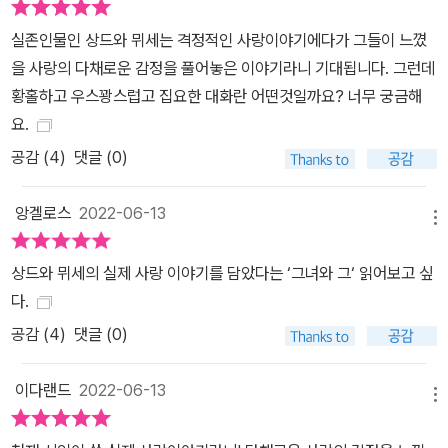
며, 동료 작가들에게도 상당히 좋은 평가를 받았다. 오노레 드 발자크
실존인물인 상드와 뮈세는 격정적인 사랑이야기에다가 그들이 느꼈
는 ‘진실과 절제’ 속에서 로랑이 만들어졌고 사실성이 매우 뛰어나다
을 사랑의 다채로운 감정을 풀어놓은 이야기라니 기대됩니다. 그런데
고 언급했으며, 티에리 보댕은 ‘잃어버린 사랑에 대한 쓰라림 없는 최
황홀하고 우스꽝스럽고 집요한 대화란 어떤것일까요? 너무 궁금해
후의 기록’이자 ‘절대적 사랑에 대한 불가능한 낭만적 탐구’라고 평가
요.
했다. 따라서 이 소설을 두고 “19세기의 사랑과 연애에 관한 여성적
사유의 견본”이자 “소설 형식을 빌린 사랑의 논쟁서”(시인‧소설가 이
공감 (
4
)
댓글 (0)
장욱 추천사)라 해도 지나친 비약은 아닐 것이다.
앙겔로스
2022-06-13
메뉴
상드와 뮈세의 실제 사랑 이야기를 담았다는 ‘그녀와 그‘ 읽어보고 싶
다.
공감 (
4
)
댓글 (0)
이다랜드
2022-06-13
메뉴