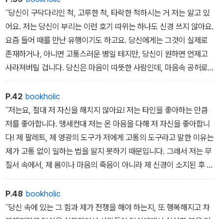
˝당신이 구닥다리인 척, 고루한 척, 타락한 척하시는 거 저는 알고 있
어요. 저는 당신이 부리는 이런 호기 따위는 하나도 신경 쓰지 않아요.
요즘 들어 때를 만난 유행이기도 하고요. 당신에게는 그것이 실제로
존재하거나, 아니면 고통스러운 병일 테지만, 당신이 원하면 언제고
사라져버릴 겁니다. 당신은 마음이 따뜻한 사람인데, 마음속 공허로
고통받고 있기 때문이죠. 공허에 귀를 기울이고 또 당신이 허락하기
만 한다면, 당신의 그 공허를 채워줄 여인이 나타날 겁니다. 하지만 이
P.42
bookholic
는 제 관심사에서 벗어난 일이에요. 저는 예술가에게 말하고 있는 거
˝저는요, 절대 저 자신을 해치지 않아요! 저는 타인을 좋아하는 만큼
예요. 당신 안의 남성이 불행한 단 하나의 이유는 예술가가 자기 자신
저를 좋아합니다. 맹세컨대 저는 온 마음을 다해 저 자신을 좋아합니
에게 만족하지 않기 때문입니다.˝
다! 제 팔레트, 제 영광의 도구가 저에게 고통의 도구라고 말한 이유는
제가 고통 없이 일하는 법을 알지 못하기 때문입니다. 그래서 저는 무
질서 속에서, 제 몸이나 마음의 죽음이 아니라 제 신경이 소지된 후 안
정되기를 기다리고 있는 겁니다. 이게 답니다. 테레즈, 제 말 어디에
합리적이지 않은 부분이 있던가요? 저는 오로지 피곤에 빠졌을 때만
P.48
bookholic
제대로 작업합니다.˝
˝당신 속에 있는 그 힘과 제가 전쟁을 해야 하는지, 또 행복해지고 차