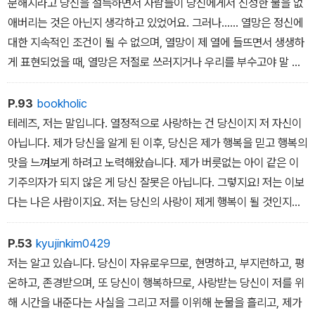
분해지라고 당신을 설득하면서 사람들이 당신에게서 신성한 불을 없
애버리는 것은 아닌지 생각하고 있었어요. 그러나…… 열망은 정신에
대한 지속적인 조건이 될 수 없으며, 열망이 제 열에 들뜨면서 생생하
게 표현되었을 때, 열망은 저절로 쓰러지거나 우리를 부수고야 말 거
라고 생각합니다. 이 점에 대해 어떻게 생각하세요? 모든 연령대가
각각의 특별한 힘과 징후를 가지고 있지 않나요? 우리가 소위 대가들
P.93
bookholic
의 다양한 방식들이라고 부르는 것, 그것은 그들 존재의 연속적인 변
테레즈, 저는 말입니다. 열정적으로 사랑하는 건 당신이지 저 자신이
화가 만들어낸 표현이 아니었던가요? 서른 살에 아무것도 하지 않고
아닙니다. 제가 당신을 알게 된 이후, 당신은 제가 행복을 믿고 행복의
모든 걸 갈망하는 게 과연 가능할까요? 무엇이건 어떤 관점에 관한
맛을 느껴보게 하려고 노력해왔습니다. 제가 버릇없는 아이 같은 이
확신을 당신은 받아들여야 하지 않을까요? 당신의 환상의 나이에 있
기주의자가 되지 않은 게 당신 잘못은 아닙니다. 그렇지요! 저는 이보
습니다. 그러나 조만간 빛의 시기가 올 겁니다. 당신은 진보하기를 바
다는 나은 사람이지요. 저는 당신의 사랑이 제게 행복이 될 것인지를
라지 않나요?˝
지금 묻고 있는 게 아닙니다. 저는 오로지 사랑이 삶이 될 거라는 것,
그리고 좋건 나쁘건, 제게 필요한 게 바로 이런 삶 아니면 죽음이라는
P.53
kyujinkim0429
것만 알 뿐입니다.
저는 알고 있습니다. 당신이 자유로우므로, 현명하고, 부지런하고, 평
온하고, 존경받으며, 또 당신이 행복하므로, 사랑받는 당신이 저를 위
해 시간을 내준다는 사실을 그리고 저를 이위해 눈물을 흘리고, 제가