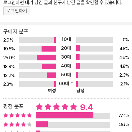
로그인하면 내가 남긴 글과 친구가 남긴 글을 확인할 수 있습니다.
낭만적이고 아름답지만은 않듯이 여행도 마찬가지다. 두 사람의 의견
로그인하기
은 계속해서 엇갈리고, 사랑의 확신은 의심과 불신으로 변모한다. “이
제 정말 지긋지긋합니다. 우리 서로에게 솔직해집시다. 우리는 더 이
상 서로 사랑하지 않아요. 서로 사랑한 적이 한 번도 없다고요!”(159
구매자 분포
쪽) 끊임없이 새로운 자극을 좇는 로랑에게 테레즈는 자신을 구속하
10대
0%
2.9%
는 답답한 존재였고, 테레즈는 그런 로랑을 자신이 바꿀 수 없음을 받
20대
4.8%
19.5%
아들인다. 마침내 둘은 이별하지만, 연애의 끝이 사랑의 끝은 아니어
30대
4.6%
25.9%
서일까, 여전히 우정이나 연민 같은 말들로 서로의 곁을 맴돈다. 로랑
40대
4.8%
18.8%
은 뒤늦게 후회하고, 둘 사이가 회복될 수 없음을 아는 테레즈는 로랑
50대
2.3%
12.2%
을 다독이지만 후회와 미련으로 점철된, 끝날 듯 끝나지 않는 관계는
60대
2.1%
2.3%
끈질기게 계속된다. “그러니까 다시는 잊지 마, 내 가엾은 아이, 사랑
여성
남성
은 발로 밟은 다음 다시 피어나기에는 너무나도 민감한 꽃이라는 걸
알아야지. 더 이상 나와의 사랑을 꿈꾸지 말고, 네가 겪었던 이 슬픈
9.4
평점 분포
경험이 네 눈을 뜨게 해주고 네 성격을 바꿔주면, 다른 곳에서 사랑을
77.4%
찾아봐. 네가 그럴 자격을 갖출 날, 너는 사랑을 발견하게 될 거야.”(1
16.1%
87쪽) 《그녀와 그》의 주인공들은 사랑 앞에서 끊임없이 고통스러워