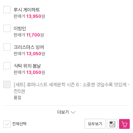
루시 게이하트
판매가
13,950
원
이방인
판매가
11,700
원
크리스마스 잉어
판매가
13,050
원
식탁 위의 봄날
판매가
13,050
원
[세트] 휴머니스트 세계문학 시즌 6 : 소중한 것일수록 맛있게 -
전5권
품절
더보기
전체선택
모두보기