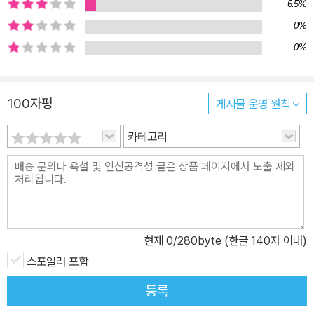
6.5%
한다. 처음에는 상대의 마음을 알지 못해 가슴앓이하던 테레즈와 로
0%
랑은 이내 상대를 너무 잘 알게 되어 고통받는다. 애정이, 고마움이,
0%
미안함이 그녀와 그를 고통스럽게 만든다. 《그녀와 그》는 사랑의 민
낯을 적나라하게 드러낸다. 소설을 읽고 나면 이렇게 다짐하게 될지
도 모른다. ‘이런 게 사랑이라면, 나는 사랑에 빠지지 않을 거야.’ 그러
100자평
게시물 운영 원칙
나 우리는 어김없이, 속수무책으로 사랑에 빠질 테다. 또다시 찰나의
기쁨을 맛보고, 상처를 주고받으며 고통스러워할 것이다. 그렇게 조
카테고리
금씩 배울 것이다. 사랑이 무엇인지, 자기 자신이 어떤 사람인지 말이
다. ‘잃어버린 사랑에 대한 쓰라림 없는 최후의 기록’이자 ‘절대적 사
랑에 대한 불가능한 낭만적 탐구’ 첫 시집으로 푸시킨의 찬사를 받는
등 엄청난 성공을 거둔 촉망받는 시인이었던 뮈세는 여섯 살 연상의
상드를 만나 이내 치명적인 사랑에 빠진다. 사랑의 희열에 달뜬 두 사
현재
0
/280byte (한글 140자 이내)
람은 오래전부터 동경해오던 이탈리아로 여행을 떠난다. 하지만 여기
스포일러 포함
서 뮈세는 방탕한 본래의 기질을 드러내고, 뇌염에 걸려 병석에 눕게
된다. 상드는 뮈세를 정성껏 간호하지만, 동시에 뮈세를 치료하던 의
등록
사 ‘파젤로’(소설 속 파머의 분신)와 연인 사이가 된다……. 이렇게 헤