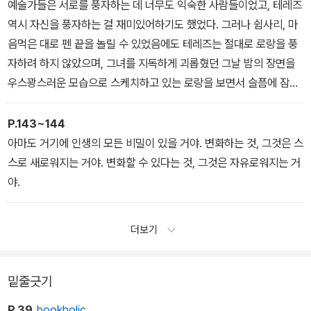
예술가들은 서로를 풍자하는 데 너무도 익숙한 사람들이었고, 테레즈
역시 자신을 풍자하는 걸 재미있어하기도 했었다. 그러나 쉽사리, 마
음먹은 대로 펜 끝을 놀릴 수 있었음에도 테레즈는 절대로 로랑을 풍
자하려 하지 않았으며, 그녀를 지독하게 괴롭혔던 그날 밤의 장면을
우스꽝스러운 모습으로 스케치하고 있는 로랑을 보면서 슬픔에 잠겼
다. 영혼의 어떤 고통은 그녀에게는 절대로 우스꽝스러운 모습을 가
질 수 없는 것으로 비쳤다.
P.143~144
아마도 거기에 인생의 모든 비밀이 있을 거야. 변화하는 것, 그것은 스
스로 새로워지는 거야. 변화할 수 있다는 것, 그것은 자유로워지는 거
야.
더보기
밑줄긋기
P.39
bookholic