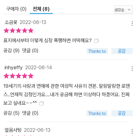
어진 두 사람은 이후 화해하지만, 뮈세는 상드와 겪은 이야기를 세상
구매자 (0)
전체 (8)
사람들이 알게 하겠다며 《세기아의 고백》을 발표한다. 그리고 뮈세가
사망하고 《세기아의 고백》이 출간된 지 스무 해가 더 지나서야, 상드
소금꽃
2022-06-13
메뉴
는 두 사람의 관계 주위로 무성하게 자라난 소문을 뒤늦게라도 잠재
우기 위해 《그녀와 그》를 출간한다. 이 작품은 ‘그녀’의 시선에서 새
표지에서부터 이렇게 심장 폭행하면 어떡해요?
롭게 쓰였다는 점에서 ‘그’의 관점에서 쓰인 《세기아의 고백》과 고스
공감 (
9
)
댓글 (0)
란히 포개지지만, 뮈세와의 사랑과 모험이 좀 더 사실관계에 근거해
그려지고 적극적으로 왜곡된 사실을 바로잡았다는 점은 사뭇 다르다.
inhyeffy
2022-06-14
메뉴
《그녀와 그》가 출간된 이후에도 뮈세의 형이 발표한 《그와 그녀》, 시
인이자 서간 작가인 루이즈 콜레가 쓴 《그》, 작가이자 역사가인 가스
19세기의 사랑과 연애에 관한 여성적 사유의 견본. 말랑말랑한 로맨
통 라발레가 출간한 《그들》 등 각기 다른 관점에서 둘의 이야기를 다
스..언제적 감정인가요....내가 궁금해 하면 이상하다 하겠어요. 진짜
룬 패러디 소설들이 연달아 출간되며 큰 반향을 일으킨다. ‘세기의 연
보고 싶네요~~^^
인’이라 부를 만큼 프랑스 문단을 떠들썩하게 했던 이들은 사랑에 모
공감 (
5
)
댓글 (0)
든 것을 걸 만큼 무모했지만, 이들이 남긴 작품은 지금까지도 사랑과
사랑을 둘러싼 세계의 모든 감정을 추체험할 수 있는 훌륭한 고전으
얼음사탕
2022-06-13
로 남아 있다. 《그녀와 그》는 출간되자마자 엄청난 화제를 몰고 왔으
메뉴