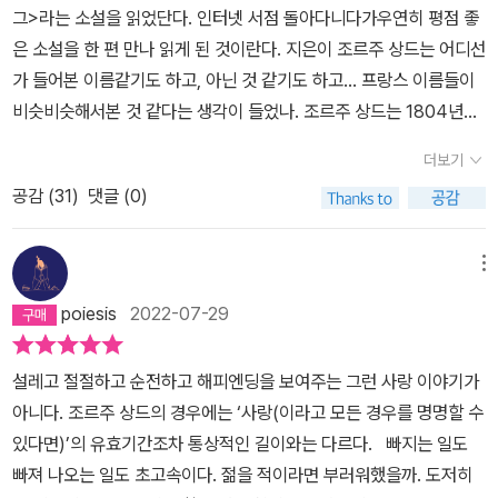
그>라는 소설을 읽었단다. 인터넷 서점 돌아다니다가우연히 평점 좋
은 소설을 한 편 만나 읽게 된 것이란다. 지은이 조르주 상드는 어디선
가 들어본 이름같기도 하고, 아닌 것 같기도 하고… 프랑스 이름들이
비슷비슷해서본 것 같다는 생각이 들었나. 조르주 상드는 1804년에
태어난 프랑스 낭만주의 시대를 대표하는 여성 작가라고 하는구나. 1
더보기
8세에 결혼했다가 이혼하고 작가 생활을했는데, 남장 차림으로 지내
공감 (
31
)
댓글 (0)
기도 했대. 많은 문인과 예술가들과친하게 지냈는데 한 때 시인인 뮈
세와 사귀게 되었고, 뮈세와 사귀었던 내용을 바탕으로 쓴 소설이 <
그녀와 그>라는 소설이라고 하는구나.조르주 상드는 뮈세 뿐만 아니
메뉴
라 쇼팽과도 사귀었고, 평생 사랑을 나누거나 우정을 맺은 사람들이
poiesis
2022-07-29
이천 명이 넘었다고 하는구나. MBTI를검사했다면 첫번째 알파벳은 I
는 0%인 E가 아니었을까 싶구나. 이번에 읽은 <그녀와 그>에는 주
설레고 절절하고 순전하고 해피엔딩을 보여주는 그런 사랑 이야기가
요 등장 인물 세 사람이 나오는데, 실제 경험을 바탕으로 쓴 소설이라
아니다. 조르주 상드의 경우에는 ‘사랑(이라고 모든 경우를 명명할 수
서 실존 인물과 매칭은 다음과 같단다. 테레즈자크라는 사람은 조르
있다면)’의 유효기간조차 통상적인 길이와는 다르다. 빠지는 일도
주 상드 자신의 분신이고, 로랑 드 포벨은 앞서 이야기한 시인 알프레
빠져 나오는 일도 초고속이다. 젊을 적이라면 부러워했을까. 도저히
드 드 뮈세의분신이고, 리처드 파머라는 사람은 이탈리아 의사 피에