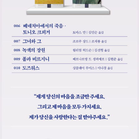
히고 있다. 교환 서간집으로는 ≪상드와 플로베르≫(1904), ≪상드
와 뮈세≫(1904), ≪상드와 아그리콜 페르디기에≫, ≪상드와 피에
르 르루≫, ≪상드와 생트 봐브≫, ≪상드와 마리 도르발≫, ≪상드와
폴린 비아르도≫등이 간행되었다.