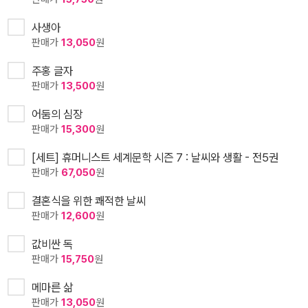
사생아
판매가
13,050
원
주홍 글자
판매가
13,500
원
어둠의 심장
판매가
15,300
원
[세트] 휴머니스트 세계문학 시즌 7 : 날씨와 생활 - 전5권
판매가
67,050
원
결혼식을 위한 쾌적한 날씨
판매가
12,600
원
값비싼 독
판매가
15,750
원
메마른 삶
판매가
13,050
원