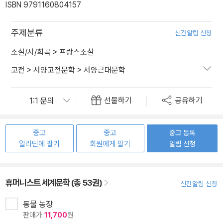
ISBN 9791160804157
주제분류
신간알림 신청
소설/시/희곡
>
프랑스소설
고전
>
서양고전문학
>
서양근대문학
선물하기
공유하기
중고
중고
중고 등록
알라딘에 팔기
회원에게 팔기
알림 신청
휴머니스트 세계문학 (총 53권)
신간알림 신청
동물 농장
판매가
11,700
원