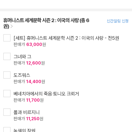
휴머니스트 세계문학 시즌 2 : 이국의 사랑 (총 6
신간알림 신청
권)
[세트] 휴머니스트 세계문학 시즌 2 : 이국의 사랑 - 전5권
판매가
63,000
원
그녀와 그
판매가
12,600
원
도즈워스
판매가
14,400
원
베네치아에서의 죽음‧토니오 크뢰거
판매가
11,700
원
폴과 비르지니
판매가
11,250
원
녹색의 장원