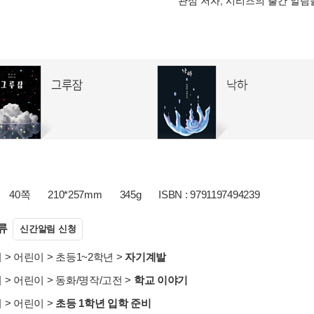
관심 저자, 시리즈의 출간 알
40쪽
210*257mm
345g
ISBN : 9791197494239
류
신간알림 신청
서
>
어린이
>
초등1~2학년
>
자기계발
서
>
어린이
>
동화/명작/고전
>
학교 이야기
서
>
어린이
>
초등 1학년 입학 준비