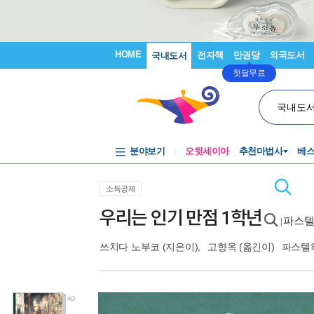
HOME
전자책
만권당
외국도서
국내도서
첫달무료
국내도
분야보기
오뒷세이아
추천마법사
베
소득공제
우리는 인기 만점 1학년
파스텔
|
쓰치다 노부코
(지은이),
고향옥
(옮긴이)
파스텔