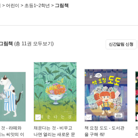
서
>
어린이
>
초등1~2학년
>
그림책
그림책
(총 11권 모두보기)
신간알림 신청
 것
- 라떼와
채운다는 것
- 비우고
책 요정 도도
- 도서관
어느 씨앗의 이
나면 열리는 새로운 문
을 구해 줘!