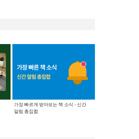
가장 빠르게 받아보는 책 소식 - 신간
경기컬처패스 1만원 
알림 총집합