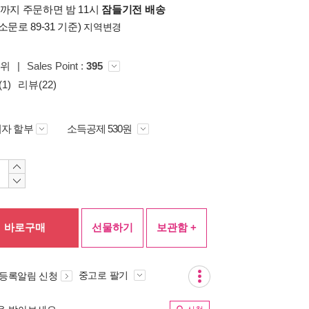
시까지 주문하면 밤 11시
잠들기전 배송
소문로 89-31 기준)
지역변경
5위
|
Sales Point :
395
1)
리뷰(22)
자 할부
소득공제 530원
바로구매
선물하기
보관함 +
중고로 팔기
 등록알림 신청