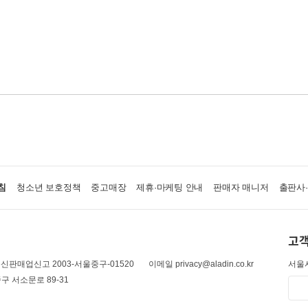
침
청소년 보호정책
중고매장
제휴·마케팅 안내
판매자 매니저
출판사
고객
신판매업신고 2003-서울중구-01520
이메일 privacy@aladin.co.kr
서울시
구 서소문로 89-31