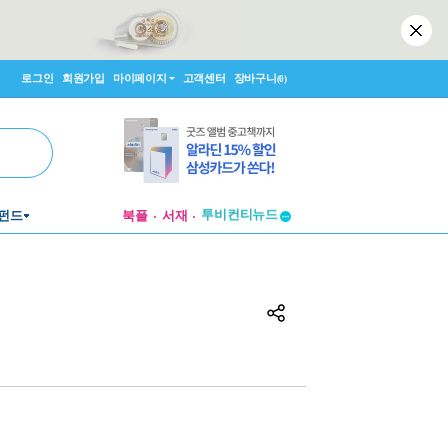
로그인
회원가입
마이페이지
고객센터
장바구니
(0)
투비컨티뉴드
펀드
북플
서재
창작플랫폼
투비컨티뉴드