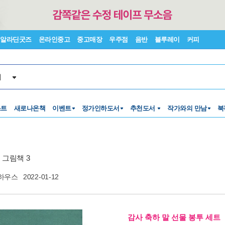
알라딘굿즈
온라인중고
중고매장
우주점
음반
블루레이
커피
서
스트
새로나온책
이벤트
정가인하도서
추천도서
작가와의 만남
북
 그림책 3
하우스
2022-01-12
감사 축하 말 선물 봉투 세트