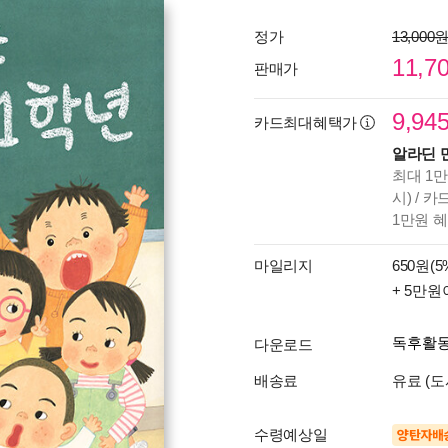
정가
13,000
11,7
판매가
9,94
카드최대혜택가
알라딘 
최대 1만
시) / 
1만원 
마일리지
650원(5
+ 5만원
독후활
다운로드
배송료
유료 (도
수령예상일
양탄자배