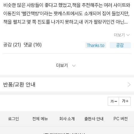
다.5. 소년이 온다 (2014. 창비) : 잔인한 현실을 직시하고, 이를 통해
비슷한 많은 사람들이 좋다고 했었고,책을 추천해주는 여러 사이트와
시촌 재학시절,말 한마디 못할때가 다수였다.정말 답답했다.인간으로
증언 문학이라는 장르에 접근한다. 신원 미상의 주검, 묻힐 수 없는 주
이동진의 '빨간책방'이라는 팟캐스트에서도 소개되어 집어 들었지만,
써 무한대의 고독과 무력감으로 몸서리 쳤다.그때로 다시는 돌아가기
검을 보며 안티고네의 기본 모티브를 떠올리게 된다.6. 흰 (2016. 문
책을 펼치고 몇 쪽 진도를 나가지 못하고,내 귀가 팔랑귀인건 아닌
싫지만 그때가 가끔 그립다.지금은 적절한 침묵을 더 선호한다.침묵
학동네) : 태어난 지 불과 몇 시간 만에 세상을 떠난 인물에게 헌정하
가, 또는 나의 독해력에 문제가 있는 건 아닌가 하는 생각들로 혼란스
의 세계는 진리와 진실로 들어가는 문을 허락한다-
더보기
는 서정시이다. 작가의 시적 스타일이 다시 한번 두드러진다.7. 작별
러웠었다.사람들은 김화영의 번역이라고 하면 찬사를 아끼지 않던데,
공감 (
21
)
댓글 (16)
하지 않는다 (2021. 문학동네) : 응축된 듯 정확한 이미지로 현재에
나는 어쩐 일에선지 자꾸 삐그덕거리고 엇나가기만 했다. 어두
대한 과거의 힘을 전달할 뿐만 아니라 집단적 망각 상태를 드러내고
운 상점들의 거리 (반양장) 파트릭 모디아노 지음, 김화영 옮김 / 문학
트라우마를 공동 예술 프로젝트로 전환하려는 친구들의 끈질긴 시도
동네 / 2010년 5월 마저 읽을 것인가 집어던질것인가 고민하며 책
더보기
를 추적한다. 이렇게 7권의 작품이 스웨덴 한림원에서 언급한 그녀
을 팔랑팔랑 뒤로 넘기던 중,끝부분 김화영의 '해설'과 맨 뒤 도서 정
의 대표작이고, 작가 본인은 자신을 처음 만나는 독자에게 이 중에서
보를 살펴보던 나는 깜짝 놀라고 말았는데,내가 가진 것은 개정판 5
반품/교환 안내
두 작품을 우선 추천한다. 그녀는 <작별하지 않는다>와 <채식주의자
쇄(2013년 8월 21일)였는데,2010년 4월에 김화영이 쓴 해설을 보
>를 추천하는데, 두 작품이 국제적인 문학상의 수상작이라는 점과 세
면 그가 파트릭 모디아노를 처음 번역 소개한 것은 1978년이었단다.
계의 독자들을 위해 영어로 번역된 작품임을 고려해서 추천한 듯 하
'그로부터 30여년이 흘렀고, 그사이 널리 알려졌고, ㆍㆍㆍㆍㆍㆍ이
다. 그녀의 작품이 노벨 문학상 에디션으로 출간되면 구입할 의향이
제 수십년 묵은 먼지를 털어내고 새로운 번역으로 새로운 독자들에게
로그인
전체 메뉴
회사 소개
출판사 안내
PC 버전
있는데, 작품마다 출판사가 달라서 가능한 일인지 모르겠다. 그래도
이 매혹적인 소설을 다시 내보내게 된 것을 기쁘게 생각한다(271
노벨 문학상 정도면, 출판사들 간의 협업이 가능하지 않을까 싶다. 아
쪽)'고 소회를 밝히고 있는데~--; 책을 읽으며 1978년에 처음 번역