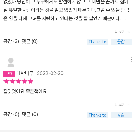
없었다.당신이 그 누구에게도 발설하지 않고 그 비밀을 끝까지 짊어
질 유일한 사람이라는 것을 알고 있었기 때문이다.그럴 수 있을 만큼
온 힘을 다해 그녀를 사랑하고 있다는 것을 잘 알았기 때문이다.그것
을 알면서도 당신의 언니는 그날 이후 당신을 더 이상 사랑하지 않았
더보기
다.당신과 말을 섞으려 하지 않았고, 눈조차 제대로 맞추려 하지 않았
공감 (
3
)
댓글 (0)
다.당신은 그 후 수년간 언니의 마음을 돌리려 노력했으나 그 어떤 노
력도 부질없었다.그렇게 둘은 남이 되었다. 당신은 부모님을 통해 언
니의 소식을 들었다.아이를 갖기 위해 십 년 가까이 공을 들였던 각고
메뉴
의 노력.가족모임이 있을 때면 언니의 얼굴이 어두워진다는 것을 당
대박나무
2022-02-20
신만이 알았지만당신은 당신의 언니를 사랑하지 않으려 애썼다.당신
의 마음을 최대한 차갑게, 더 단단하게 얼리기 위해 애썼다.언니는 불
잘읽었어요 좋은책예요
치병에 걸려 투병하다 일주일 전에 죽었다.언니를 산에 묻고 엄마를
부축해 내려오던 길, 당신은 발을 삐고 만다.한의원에서 깊숙히 뜸을
더보기
뜬 것이 화근이 된 질병은 치유가 되지 못할 정도로 악화되었다.숨 돌
공감 (
0
)
댓글 (0)
릴 틈도 없이 바쁘게 지냈던 당신은 그제야 정형외과를 찾아 치료를
시작했다. 그리고 언니를 회상한다.어긋나버린 언니와의 관계에 대