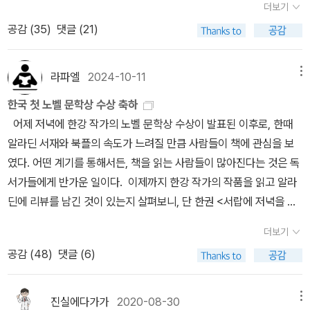
더보기
카눌레, 자바 칩 프라푸치노를 픽업했다. 1+1 쿠폰을 사용해 음료는
선 사람들과 건너편의 저 모든 사람들이 '나'로 살고 있다는 사실을.내
공감 (
35
)
댓글 (21)
두 잔이었다. 파티를 해야지! 신나게 집으로 돌아와 우리집 최신간 책
가 저 비를 보듯 저 사람들 하나하나가 비를 보고 있다.내가 얼굴에 느
이랑 사진을 한 잔 찍고, 한강 작가 아버님의 인터뷰를 큰애랑 같이 보
끼는 습기를 저들도 감각하고 있다.그건 수많은 일인칭들을 경험한
는데 한승원 작가님이 그러시는거다. '... 하룻밤 만에 글로벌적인, 전
경이의 순간이었습니다.돌아보면 제가 문학을 읽고 써온 모든 시간
라파엘
2024-10-11
메뉴
세계적인 감각으로 바뀌어 있더라구요. 러시아, 우크라이나, 또 이스
동안 이 경이의 순간을 되풀이해 경험하고 있었던 것 같습니다.언어
한국 첫 노벨 문학상 수상 축하
라엘, 팔레스타인 전쟁이 치열해갔고, 날마다 주검이 실려나가고 그
라는 실을 통해 타인들의 폐부까지 흘러들어가 내면을 만나는 경험.
어제 저녁에 한강 작가의 노벨 문학상 수상이 발표된 이후로, 한때
러는데, 무슨 잔치를 하고, 그, 즐거워서 기자 회견을 할 것이냐고...'
내 중요하고 절실한 질문들을 꺼내 그 실에 실어, 타인들을 향해 전류
알라딘 서재와 북플의 속도가 느려질 만큼 사람들이 책에 관심을 보
어머, 저는 초코케익 가운데 놓고 파티하고 있는데... 파티를 하지 말
처럼 흘려 내보내는 경험.어렸을 때부터 궁금했습니다. 우리는 왜 태
였다. 어떤 계기를 통해서든, 책을 읽는 사람들이 많아진다는 것은 독
라고 하셨다고요?그리고 이건 퇴근 전에 찍은 우리 학교 복도 사진.
어났는지. 왜 고통과 사랑이 존재하는지.그것들은 수천 년 동안 문학
서가들에게 반가운 일이다. 이제까지 한강 작가의 작품을 읽고 알라
저기 저, 저 멀리 보이는게 도서관이다. 도서관쪽 들어가는 벽에 붙어
이 던졌고, 지금도 던지고 있는 질문들입니다. 우리가 이 세계에 잠시
딘에 리뷰를 남긴 것이 있는지 살펴보니, 단 한권 <서랍에 저녁을 넣
있는 걸로 봐서 도서관 사서님이 붙이신 걸로 예상되기는 하는데,
머무는 의미는 무엇일까요?이 세계에서 우리가 끝끝내 인간으로 남
어 두었다> 시집뿐이다. 대략 십여 년 전에 읽고 썼는데, 당시에 별점
아...한강 작가님 수상에 기뻐하는 사람, 누구세요? 나랑 만나요! 저랑
는다는 건 얼마나 어려운 일일까요?가장 어두운 밤에 우리의 본성에
더보기
을 만점으로 표기하지는 않았다. 충분히 좋은 시집이라고 생각했지
만나자구요!!이번 노벨문학상 수상 이후에 한강 작가님 인터뷰는 없
대해 질문하는, 이 행성에 깃들인 사람들과 생명체들의 일인칭을 끈
공감 (
48
)
댓글 (6)
만, 개인적으로 그녀의 글은 시보다 소설이 더 좋다고 생각했기 때문
는데, 나는 한승원 작가님의 인터뷰로도 참 기뻤다. 물론 『채식주의
질기게 상상하는, 끝끝내 우리를 연결하는 언어를 다루는 문학에는
이다. 한강 작가의 작품은 읽어본 것보다 읽어보지 않은 것이 더 많은
자』를 『초식주의라』라고 하셨을 때는 어쩔 수 없이 웃었지만(죄송해
필연적으로 체온이 깃들어 있습니다.그렇게 필연적으로, 문학을 읽고
데, 이번 수상을 계기로 다시 찾아서 읽어봐야겠다는 생각이 들었다.
진실에다가가
2020-08-30
메뉴
요. 많이 웃었습니다), 인터뷰 뒷부분에 한강 작가의 작품 세계를 평
쓰는 일은 생명을 파괴하는 행위들의 반대편에 서 있습니다.폭력의