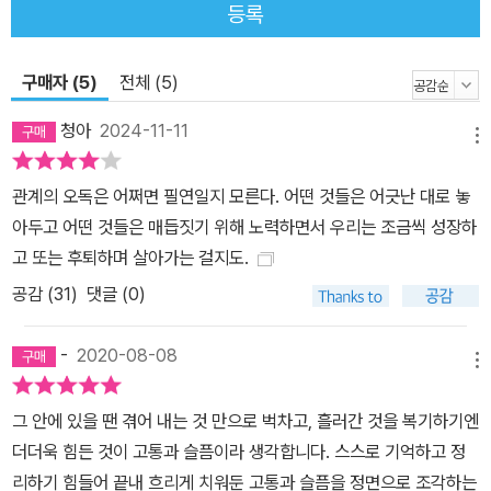
등록
못하고 있다. 분단은 민족 공동체를 파괴하는 동시에 민주주의 정체
를 불러왔다. 휴전선과 판문점, 반공 이데올로기와 제국주의에 대한
구매자 (5)
전체 (5)
저항, 빨치산, 상이군인, 장기수와 같은 분단이 낳은 한국적 특수성들
은 한국 현대문학의 주요 현장과 상징이 되었다. 기획부터 출간까지
청아
2024-11-11
메뉴
5년이 넘는 시간을 들인 이 시리즈는 하버드대학교 한국학 연구소 연
구원이자 비교문학 박사인 전승희, 컬럼비아 대학교의 한국학 교수인
관계의 오독은 어쩌면 필연일지 모른다. 어떤 것들은 어긋난 대로 놓
테오도르 휴즈, 서강대학교 영문학 명예교수인 안선재, 캐나다 브리
아두고 어떤 것들은 매듭짓기 위해 노력하면서 우리는 조금씩 성장하
티시컬럼비아 대학의 민영빈 한국문학 교수 브루스 풀턴 등 전문 번
고 또는 후퇴하며 살아가는 걸지도.
역인들이 참여해 원작의 품격과 매력을 살렸다. 오정희의 『중국인 거
공감 (
31
)
댓글 (0)
리』, 최윤의 『하나코는 없다』 등 아름다운 한국 현대 소설들이 미국과
북유럽 등 해외에 소개되고 좋은 반응을 얻고 있는 만큼 <바이링궐
-
2020-08-08
에디션 : 한국 현대 소설>은 우리 소설의 해외 소개와 번역 작업, 한국
메뉴
인의 정서를 한국 문학을 통해 재발견하는 데 의미 있는 역할을 할 것
그 안에 있을 땐 겪어 내는 것 만으로 벅차고, 흘러간 것을 복기하기엔
이다. “지난 반세기 동안 한국에서 나온 가장 중요하고 첨예한 문제의
더더욱 힘든 것이 고통과 슬픔이라 생각합니다. 스스로 기억하고 정
식을 가진 작가들의 작품” 미국 컬럼비아대학교 동아시아학과 한국
리하기 힘들어 끝내 흐리게 치워둔 고통과 슬픔을 정면으로 조각하는
문학 교수인 테오도어 휴즈와 하버드대학교 동아시아학과 한국문학