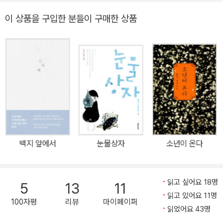
역으로 출판하던 출판계의 선례와 달리, 한국 문학을 영어로 번역하
이 상품을 구입한 분들이 구매한 상품
여 이중 언어로 읽을 수 있게 했다는 데서 신선함을 주었다. 특히, 영
어 번역의 질을 최우선으로 삼고 브루스 풀턴(브리티시 컬럼비아대),
테오도르 휴즈(컬럼비아 대학교), 안선재(서강대학교 영문학 명예교
수), 전승희(하버드대학교 한국학 연구소 연구원) 등 한국 문학 번역
권위자들은 물론 현지 내러티브 감수자들이 대거 참여하면서 그간 한
국 문학을 영어로 번역했을 때 느껴지는 외국 문학이라는 어색함을
벗어던진, 영어 독자들도 자연스럽게 읽을 수 있는 텍스트로 인정받
았다. “그동안 영어로 번역된 한국 문학작품들 가운데에는 번역투라
는 걸 금방 알아차릴 수 있는 것들이 많았다. 그러나 이번 시리즈의 작
백지 앞에서
눈물상자
소년이 온다
품들은 내가 구사하는 것보다 수준 높은 영어로 되어 있어 번역이라
는 느낌이 들지 않았다.” _브래드(브래들리 레이 무어), 밴드 버스커
버스커 드러머, 상명대 영어영문학부 교수 “그동안 외국 독자들과 만
읽고 싶어요 18명
5
13
11
날 때면 소통 기반이 부족해서 어려움을 많이 느꼈다. 이번 기획이 그
읽고 있어요 11명
100자평
리뷰
마이페이퍼
런 소통의 기반을 마련해줄 것 같아 기쁘다.” _단편 <하나코는 없다>
읽었어요 43명
의 소설가 최윤 “학교 다닐 때 영한대역판으로 외국 작품을 많이 읽었