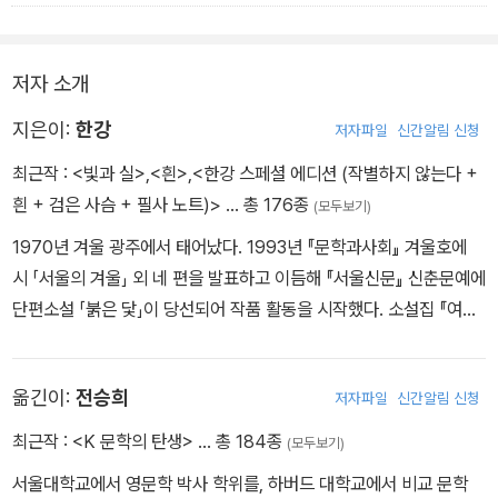
어붙게 해달라고, 제발 다시 이곳에서 몸을 일으키지 않게 해달라고,
당신은 누구를 향한 것도 아닌 기도를 입속으로 중얼거리고, 또 중얼
거린다.
저자 소개
You are lying on the wet soil, muttering “such a trifle.” You
지은이:
한강
저자파일
신간알림 신청
can’t feel the wound in the gray white holes any more. You
최근작 :
<빛과 실>
,
<흰>
,
<한강 스페셜 에디션 (작별하지 않는다 +
r right eye hurts because dirt got into it. Blinking several ti
흰 + 검은 사슴 + 필사 노트)>
… 총 176종
(모두보기)
mes, you think all these perceptions of pain are too weak.
1970년 겨울 광주에서 태어났다. 1993년 『문학과사회』 겨울호에
You mutter a prayer over and over again to no specific go
시 「서울의 겨울」 외 네 편을 발표하고 이듬해 『서울신문』 신춘문예에
d that you may not recover from whatever you’re sufferin
단편소설 「붉은 닻」이 당선되어 작품 활동을 시작했다. 소설집 『여수
g now, that the cold soil may become even colder so that
의 사랑』 『내 여자의 열매』 『노랑무늬영원』, 장편소설 『검은 사슴』
your face and body are frozen hard, and that you never ge
『그대의 차가운 손』 『채식주의자』 『바람이 분다, 가라』 『희랍어 시
t up again.
옮긴이:
전승희
저자파일
신간알림 신청
간』 『소년이 온다』 『흰』 『작별하지 않는다』, 시집 『서랍에 저녁을 넣
어 두었다』 등을 출간했다. 오늘의 젊은 예술가상, 이상문학상, 동리
-한강, 『회복하는 인간』중에서-
최근작 :
<K 문학의 탄생>
… 총 184종
(모두보기)
문학상, 만해문학상, 황순원문학상, 김유정문학상, 김만중문학상, 대
서울대학교에서 영문학 박사 학위를, 하버드 대학교에서 비교 문학
산문학상, 인터내셔널 부커상, 말라파르테 문학상, 산클레멘테 문학