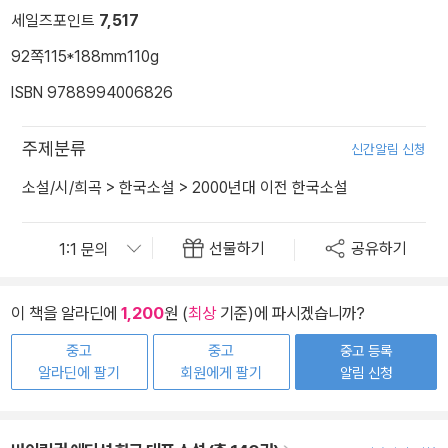
세일즈포인트
7,517
92쪽
115*188mm
110g
ISBN 9788994006826
주제분류
신간알림 신청
소설/시/희곡
>
한국소설
>
2000년대 이전 한국소설
선물하기
공유하기
이 책을 알라딘에
1,200
원 (
최상
기준)에 파시겠습니까?
중고
중고
중고 등록
알라딘에 팔기
회원에게 팔기
알림 신청