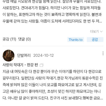
무렵 에밀 시오랑과 한강을 함께 읽는다. 절망과 우울이 사로잡는다.
what may? In the darkest night, there is language that asks
사로잡힌다. 견뎌내기가 힘들다. 하지만 나이가 갖는 힘일까 저자들
what we are made of, that insists on imagining into the first
이 말하는, 표현하고자 하는 것이 뾰족하고 명확하게 읽힌다. 불면과
person perspectives of the people and living beings that in
우울에 갇혀 있는 사람들. 아픔이 도처에 서려있더라도 한 번 두 저자
habit this planet; language that connects us to one anothe
의 고통을 직시하는 모습을 살펴보길 바란다. 뚫고 나온 뒤, 읽고 난
더보기
r. Literature that deals in this language inevitably holds a ki
뒤 스스로 성숙했음을 느낄 수 있을 것이다. 자란다는 말이 무엇인지
공감 (
11
)
댓글 (0)
nd of body heat. Just as inevitably, the work of reading an
느낄 수 있으리라. 아주 조금이더라도. 다른 독서와 깊이가 다름을 알
d writing literature stands in opposition to all acts that dest
아챌 수 있으리라.
roy life. I would like to share the meaning of this award, whi
단발머리
2024-10-12
메뉴
ch is for literature, with you — standing here together. Tha
사랑의 작대기 - 한강 편
nk you.여덟 살 때의 어느 날을 기억합니다. 주산학원의 오후 수업을
지금 내 머릿속은 다 한강 뿐이라 무슨 이야기를 하던지 다 한강으로
마치고 나오자마자 소나기가 퍼붓기 시작했습니다.맹렬한 기세여서,
갈무리된다. 일편단심 사랑의 작대기.한강 작가님과의 동문수학은 진
이십여 명의 아이들이 현관 처마 아래 모여 서서 비가 그치길 기다렸
즉에 밝혀져 많은 이들이 나의 모교를 파묘여고로 알고 계시던데, 김
습니다.도로 맞은편에도 비슷한 건물이 있었는데, 마치 거울을 보는
고은 배우님 많이 좋아하지만, 초성이 맞긴 하지만 파묘여고는 아니
듯 그 처마 아래에서도 수십 명의 사람들이 나오지 못하고 서 있는 모
다. 아니란 걸 굳이 밝혀 드린다. 친구가 사진 보내줬다.행복한 금요
습이 보였습니다.쏟아지는 빗발을 보며, 팔과 종아리를 적시는 습기
일, 집에 오는 길에는 스벅에 들려 사이렌 오더로 주문한 케잌과 쁘띠
를 느끼며 기다리던 찰나 갑자기 깨달았습니다.나와 어깨를 맞대고