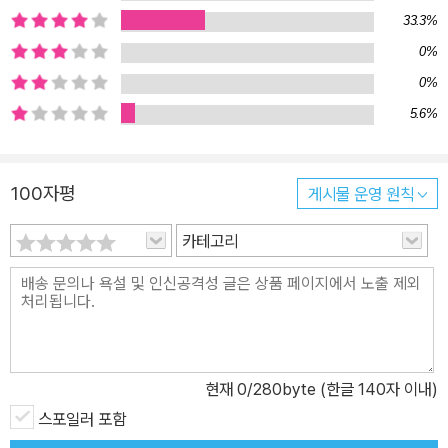
숙한 문제의식이지만 젊은 세대나 외국 독자들의 이해를 돕고자 카테
33.3%
고리에 대한 간소한 설명과 작가들의 작품에 대한 짧지만 심도 있는
0%
해설과 작가 소개를 수록하였다. 자유 Liberty____________________
0%
____________ 한국에서 산업화 시기는 민주화의 시기와 일치한다. 한
5.6%
국인은 그 어느 때보다 강렬하게 민주화를 열망했다. 1990년대 초까
지 군사정권이 지속되는 과정에 발생한 군사문화와 사회의 병영체제,
베트남전 참전, 5·18민주화운동, 노동운동 등은 이 시대를 거쳐 온 한
100자평
게시물 운영 원칙
국 시민사회의 강력한 자화상이 되었다. 사랑과 연애 Love and Lov
카테고리
e Affairs__________ 한국의 근대문학은 ‘자유연애’에 대한 열렬한
환영과 계몽적 언설로부터 시작했다. 남존여비의 유교적 관습과 정조
관념이 여전히 강력한 이념으로 작동하는 현실과 낭만적 사랑에 대한
환상, 그리고 지극히 세속적인 욕망과 현실적 성정치학이 치열하게
쟁투하면서 독특한 환희와 상처의 문양을 아로새겨놓고 있는 곳, 이
것이 한국근대문학의 연애 풍경의 문제적 장면들이다. 남과 북 Sout
현재
0
/280byte (한글 140자 이내)
h and North____________________ 한국전쟁과 휴전은 분단을 고착
스포일러 포함
화시켰으며 지금도 한반도는 세계 최장, 유일의 냉전체제를 청산하지