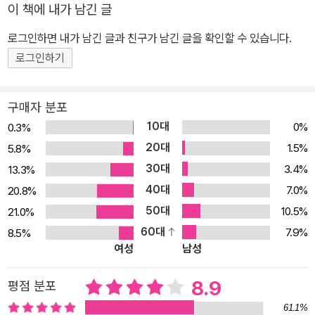
이 책에 내가 남긴 글
는데 내 작품도 그런 식으로 소개됐다니 기쁘고 재밌다. 영어로 작품
을 접한 독자들이 받는 느낌이 한국어 독자들이 받은 느낌과 어떻게
로그인하면 내가 남긴 글과 친구가 남긴 글을 확인할 수 있습니다.
다를지 궁금하다.” _단편 <중국인 거리>의 소설가 오정희 세트 1번의
로그인하기
1~15권을 출간한 이후 <바이링궐 에디션>은 한국에 거주하는 외국
인들에게 한국과 한국 문화를 이해하는 데 큰 도움이 된다는 평을 받
구매자 분포
았다. 과거 한국 독자들이 한국어로 번역된 영미문학을 통해 유럽과
10대
0%
0.3%
미국에 대한 상상력을 키워왔듯이 이제 외국인들이 <바이링궐 에디
20대
1.5%
5.8%
션>을 통해 한국 문화 속에서 상상력을 자극받는 시대가 온 것이다.
30대
3.4%
13.3%
그 중심에 수준 높은 영어 번역의 질을 자랑하는 <바이링궐 에디션>
40대
7.0%
20.8%
이 있다. 미국 현지 법인을 통해 아마존에서 판매하는 <바이링궐 에
50대
디션>은 별도의 프로모션 없이도 미국 독자들에게 판매되어 한국과
10.5%
21.0%
한국 문학을 알리고 있고, 미국 하버드대학교와 컬럼비아대 동아시아
60대
7.9%
8.5%
여성
남성
학과, 보스턴 칼리지, 워싱턴대학교, 캐나다 브리티시컬럼비아대 아
시아학과 등의 교재로 사용되면서, 벌써 이후 발간될 시리즈를 기다
8.9
평점 분포
리는 독자들을 확보하였다. 이번에 출간하는 세트2는 자유, 사랑과
61.1%
연애, 남과 북이라는 카테고리로 나뉘어져 있다. 한국 현대사에서 익