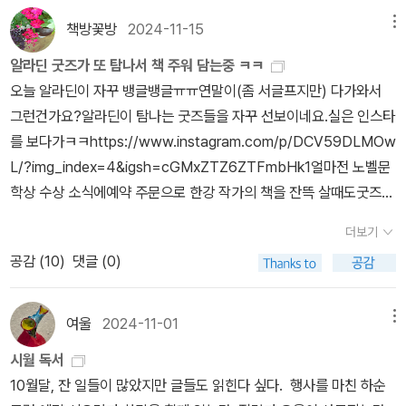
ople standing with me, shoulder to shoulder, and all those p
책방꽃방
2024-11-15
메뉴
eople across the way — were living as an “I” in their own ri
알라딘 굿즈가 또 탐나서 책 주워 담는중 ㅋㅋ
ght. Each one was seeing this rain, just as I was. This dam
오늘 알라딘이 자꾸 뱅글뱅글ㅠㅠ연말이(좀 서글프지만) 다가와서
p on my face, they felt it as well. It was a moment of wond
그런건가요?알라딘이 탐나는 굿즈들을 자꾸 선보이네요.실은 인스타
er, this experience of so many first-person perspectives.Lo
를 보다가ㅋㅋhttps://www.instagram.com/p/DCV59DLMOw
oking back over the time I have spent reading and writing, I
L/?img_index=4&igsh=cGMxZTZ6ZTFmbHk1얼마전 노벨문
have re-lived this moment of wonder, again and again. Foll
학상 수상 소식에예약 주문으로 한강 작가의 책을 잔뜩 살때도굿즈
owing the thread of language into the depths of another h
선택하지 않았는데진작에 이쁜 굿즈를 좀 내 놓으시지...스누피는 언
eart, an encounter with another interior. Taking my most vi
더보기
제나 진리,다이어리 쓰지는 않지만이상하게 탐나잖아요.게다가 애착
tal, and most urgent questions, trusting them to that threa
공감 (
10
)
댓글 (0)
담요는 겨울 필수품!거기에 스누피와 무민이라니이건 진짜 너무하잖
d, and sending them out to other selves.Ever since I was a
아요.ㅋㅋ아무튼 5만원이상 주문이라니아직 사지 못한 한강작가 책
child, I have wanted to know. The reason we are born. The
과선물용으로 또 한강작가 책을 주섬주섬 챙기고 있습니다.세상에서
여울
2024-11-01
메뉴
reason suffering and love exist. These questions have bee
제일 예쁜 쓰레기라지만다이어리랑 담요는 필요하니까!ㅋㅋ
n asked by literature for thousands of years, and continue
시월 독서
to be asked today. What is the meaning of our brief stay in
10월달, 잔 일들이 많았지만 글들도 읽힌다 싶다. 행사를 마친 하순
this world? How difficult is it for us to remain human, come