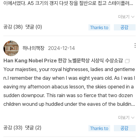
더보기
공감 (
38
)
댓글 (0)
하나의책장
2024-12-14
메뉴
Han Kang Nobel Prize 한강 노벨문학상 시상식 수상소감
Your majesties, your royal highnesses, ladies and gentleme
n.I remember the day when I was eight years old. As I was l
eaving my afternoon abacus lesson, the skies opened in a
sudden downpour. This rain was so fierce that two dozen
children wound up huddled under the eaves of the building.
Across the street was a similar building, and under those e
더보기
aves I could see another small crowd— almost like looking
공감 (
33
)
댓글 (2)
into a mirror. Watching that streaming rain, the damp soaki
ng my arms and calves, I suddenly understood. All these pe