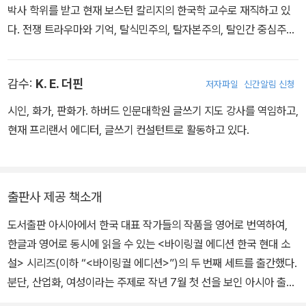
박사 학위를 받고 현재 보스턴 칼리지의 한국학 교수로 재직하고 있
상, 메디치 외국문학상, 에밀 기메 아시아문학상 등을 수상했으며, 노
다. 전쟁 트라우마와 기억, 탈식민주의, 탈자본주의, 탈인간 중심주의
르웨이 ‘미래 도서관’ 프로젝트 참여 작가로 선정되었다. 2024년 한
적 문학, 문학과 소수자, 번역과 비교 문화에 관심을 가지고 글을 써왔
국 최초 노벨문학상을 수상했다.
으며 계간지 『아시아』와 아시아 출판사에서 나온 「바이링궐 에디션
감수:
K. E. 더핀
저자파일
신간알림 신청
한국 대표 소설 시리즈」의 편집 위원으로 일했다. 『오만과 편견』(공
역), 『에드거 앨런 포 단편선』, 『설득』, 『환락의 집』, 『여자를 위한 나
시인, 화가, 판화가. 하버드 인문대학원 글쓰기 지도 강사를 역임하고,
라는 없다』, 『수영장 도서관』, 『사소한 일』 등을 우리말로 옮겼으며,
현재 프리랜서 에디터, 글쓰기 컨설턴트로 활동하고 있다.
『김대중 자서전』, 『랍스터를 먹는 시간』, 『회복하는 인간』 등을 영어
로 옮겼다. 풀브라이트 기금, 국제 교류 재단 기금, 대산 재단 번역 기
금 등을 받았다.
출판사 제공 책소개
도서출판 아시아에서 한국 대표 작가들의 작품을 영어로 번역하여,
한글과 영어로 동시에 읽을 수 있는 <바이링궐 에디션 한국 현대 소
설> 시리즈(이하 “<바이링궐 에디션>”)의 두 번째 세트를 출간했다.
분단, 산업화, 여성이라는 주제로 작년 7월 첫 선을 보인 아시아 출판
사의 <바이링궐 에디션>은 그간 해외 명작을 한국어로 번역하여 대