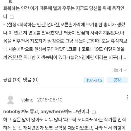
그래서 작가의 작품을 찾아서 읽는데 참고할 수 있도록, 노벨상 수상
해주시는데, '3세대-4세대 문학의 차이는 환상적 리얼리즘 여부', '젊
반대편인 이 자리에 함께 서 있는 여러분과 함께, 문학을 위한 이 상의
회복하는 인간 이기 때문에 별과 우주는 지금도 당신을 위해 움직인
자 발표시에 스웨덴 한림원에서 언급한 그녀의 작품들을 한림원의 평
은 소설가들은 '신화적 요소'를 장점으로 생각' 이런 부분이 좋았다.
의미를 나누고 싶습니다. 감사합니다.💬수상소감 듣는 내내 한 편의
다
가와 함께 출간일 순으로 서재에 정리해 두기로 하였다. 작품은 모두
모두가 기뻐하고 즐거울테지만 한승원 작가님 만할까 싶다.청출어람
에세이를 읽는 듯했습니다.전 그제 몇 번이나 들었는지 모를 정도로
- (설정×회복하는 인간)얼마전,오른손가락에 보기흉한 흉터가 생겼
소설이다.1. 그대의 차가운 손 (2002. 문학과지성사) : 예술에 대한
청어람. 부전자전 만만세!!!
한 문장, 한 문장 새겨두었습니다.꼭, 찬찬히 들어보세요.
다.이 연고 저 연고를 발라봤지만 깨끗이 말끔히 사라지지않았다.마
한강의 관심이 뚜렷한 흔적으로 남아 있다. 인체 해부학에 대한 집착
음을 비우면서 자포자기 심정으로 그냥 놔뒀다.그런데 오늘 유심히보
과 페르소나와 경험 사이의 유희, 조각가의 작업에서 신체가 드러내
니 새손가락으로 원상복구되어있다.코로나.코로나19도 이렇지않을
는 것과 감추는 것 사이의 갈등이 발생한다.2. 채식주의자 (2007. 창
까?인간은 위대한 자생능력이 있다-(설정×연예인 이라는 허구)나도
비) : 영국 부커상 국제 부문 수상과 스페인 산클레멘테 문학상 수상
한때는 연예인을 주시하고 연예인들의 가십기사 들을 읽는 때가 있었
을 통해 국제적으로 큰 반향을 일으킨 작품이다. 주인공이 섭식의 규
더보기
다.근데 머리가 여물고 나이가 들수록 연예인 이라는 거짓 우상,가짜
범에 복종하기를 거부할 때 벌어지는 폭력적 결과를 묘사한다.3. 희
공감 (
13
)
댓글 (0)
삐에로 들의 헛발질.을 잠자코 보기가 민망하고 얼굴이 화끈거렸다.
랍어 시간 (2011. 문학동네) : 일련의 충격적인 경험으로 발화의 힘을
지금은 아예 끊었다.금단증상도 별로없다.당신이 곧 연예인 임-(설정
잃은 한 젊은 여성이 시력을 잃어가는 고대 그리스어 교사와 만나게
× 하루하루 새아침 냉수샤워)매일매일 냉수 마찰.을 한다.할때마다
sslmo
2016-06-10
메뉴
된다. 상실과 친밀감, 궁극의 언어 조건에 대한 수려한 명상이다.4. 회
드는 패턴은 생각이 갈무리 되고 정리 된다는 것이다.아이디어가 떠
복하는 인간 (2013. 아시아) : 치유 불가, 주인공과 죽은 여동생 사이
noboby여도 좋고, anywhere여도 그만이다
오르고 복잡다단 했던 문제들이 시원하게 풀린다.참 이상하다.책,정
의 고통스러운 관계를 다룬다. 진정한 회복은 일어나지 않으며, 고통
하고 싶은 말이 많아도 너무 많다.'파트릭 모디아노'라는 작가를 인식
리하는 뇌 에서도 읽었던 기억도 어렴풋이 든다.아무튼 새아침 냉수
은 지나가는 고통으로 환원되지 않는 근본적 실존 경험으로 드러난
하게 된 건 재작년인가 노벨 문학상 때문이었겠고, 나와 독서 취향이
샤워 하는 순간이 좋다-(설정×이제는 침묵이 더 좋다)서울 신림동 고