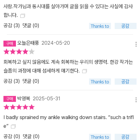
사람.작가님과 동시대를 살아가며 글을 읽을 수 있다는 사실에 감사
교수인 데이비드 매캔이 <바이링궐 에디션 : 한국 현대 소설> 시리즈
합니다.
의 출간을 반기며 추천사를 썼다. 테오도어 휴즈는 이 시리즈가 세계
의 독자들에게 “한국 문학의 풍부함을 들여다 볼 수 있는 창”이 될 것
공감 (
3
)
댓글 (0)
으로 추천했다. 데이비드 매캔은 “최상의 번역자와 편집자들이 작업
한 시리즈”로 칭찬하며 국경과 언어의 벽을 넘어 사랑받는 한국 문학
오늘은태풍
2024-05-20
메뉴
에 대한 기대를 표현했다.
회복하고 싶지 않음에도 계속 회복하는 우리의 생명력. 한강 작가는
슬픔의 과정에 대해 섬세하게 얘기한다.
공감 (
3
)
댓글 (0)
박영복
2025-05-31
메뉴
I badly sprained my ankle walking down stairs. “such a trifl
e”
공감 (
0
)
댓글 (0)