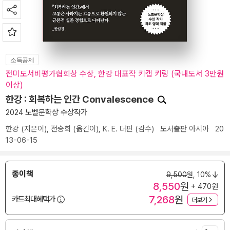
소득공제
전미도서비평가협회상 수상, 한강 대표작 키캡 키링 (국내도서 3만원
이상)
한강 : 회복하는 인간 Convalescence
2024 노벨문학상 수상작가
한강
(지은이),
전승희
(옮긴이),
K. E. 더핀
(감수)
도서출판 아시아
20
13-06-15
종이책
9,500
원,
10%
8,550
원
+ 470원
7,268
원
카드최대혜택가
더보기