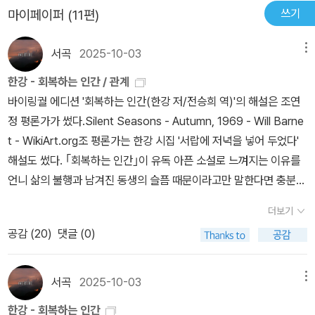
해 괴로워한다. 이렇게 된 것에 이유를 묻는 대신 언니를 떠올리며 당
쓰기
마이페이퍼 (11편)
신을 돌아보기도 한다.당신도 앞이 보이지 않았던 것은 마찬가지였다
며 뒤늦은 변명도 한다.언니를 잊기 위해 자전거를 타보지만 모든 것
서곡
2025-10-03
메뉴
이 내 것 같던 바람의 감촉은 이제 느낄 수 없다. 불가능해 보였던 피
한강 - 회복하는 인간 / 관계
부의 점막은 재생되었고 이제 발목은 서서히 나아지겠지만어쩐지 당
바이링궐 에디션 '회복하는 인간(한강 저/전승희 역)'의 해설은 조연
신의 슬픔은 더욱 침잠해지는 것만 같다. / 당신과 언니.동성의 자
정 평론가가 썼다.Silent Seasons - Autumn, 1969 - Will Barne
매가 갖는 심리를 나는 알지 못한다.하지만 당신의 심연이 꼭 자매의
t - WikiArt.org조 평론가는 한강 시집 '서랍에 저녁을 넣어 두었다'
관계에 국한되지 않으리라는 것은 안다.크기는 조금씩 다를지라도 가
해설도 썼다. ｢회복하는 인간｣이 유독 아픈 소설로 느껴지는 이유를
족에 얽힌 아픔은 누구나 있다고 위로의 말을 해본다.당신의 발목
언니 삶의 불행과 남겨진 동생의 슬픔 때문이라고만 말한다면 충분하
에 새 살이 돋 듯, 당신의 슬픔도 언젠가는 회복될 것이다.아마도 어쩌
지 않다. 언니와 동생의 어떤 ‘관계’ 때문이라고 말해야 할 것이다. 사
면 회복되었다고 믿으면서 묵혀두는 것이겠지만.여자라는 사람이 읽
더보기
실 ‘회복’이라는 말은 한강 소설과 가장 어울리지 않는 단어 중 하나일
으면 더 공감할 수 있을 것 같은, 쓸쓸한 이야기.되게 슬픈 소설인데
공감 (
20
)
댓글 (0)
것이다. 아픈 발목에 놓은 '직접구'라는 뜨거운 뜸이 발목의 고통을 잊
이상하게 마음이 단단해진다.
게 해줄 대증 요법이 되지 못하고 더 큰 상처를 만들어놓았듯, ｢회복
하는 인간｣은 무엇으로도 잊힐 수 없고 결코 치유될 수 없는 인간 삶
서곡
2025-10-03
메뉴
의 근원적 아픔을 그린다. 그 아픔을 껴안고 가는 것만이 우리 삶을 회
한강 - 회복하는 인간