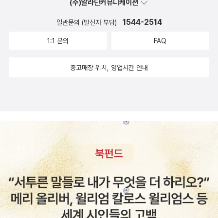
(주)알라딘커뮤니케이션
무튼, 드디어 우리나라에서도 노벨 문학상 수상자가 나오다니, 우리
이 된 후로 한번도 손 본 일이 없는게 아닌가 하는 의심을 했었다.백번
도 노벨상 수상 작가의 작품을 원서로 읽을 수 있다니, 진심으로 축하
양보하여, 2010년 해설을 쓸 당시에 먼지만 떼어내고 새로 번역을 하
1544-2514
일반문의 (발신자 부담)
할 일이다.
지 않았던건 아닌가?그런데 관점을 조금 바꾸니, 번역을 새로 하려고
1:1 문의
FAQ
시도는 하였으나 시늉에 그친 것이어도 그렇지만,제대로 번역을 했음
에도 불구하고 이런 결과를 낳은 것이어도, 우울하긴 매한가지다. 불
중고매장 위치, 영업시간 안내
어를 전혀 할 줄 모르는 내가, 번역을 가지고 툴툴거리니 의아해 하겠
지만,사실 내가 딴지를 거는 것들은 번역이라고 하기에도 민망한 수
준의 것들이다. 가장 흔한 것이, 용어 사용 방식이 일관되지 않은 것이
다.제목 '어두운 상점들의 거리' 도 책을 다 읽고난 후라면 '어두운'보
다는 '희미한'이나 '아련한' 따위가 적절하다고 생각하겠지만, 그런 미
묘한 어감은 차치하기로 하자.폴 두메르 가(街)(10쪽)아나톨 드 라
포르주 가(16쪽)부티크 옵스퀴르 가(어두운 상점들의 거리) (188쪽)
를 보면 알겠지만, 어디에는 원어를 소리나는 그대로 적었고, 어디에
는 억지로 우리말로 번역하는 방식을 취하는데,이 둘 사이엔 아무런
일관성도 없어 보인다. 즉, 마음대로다. 처음 9쪽의 '우유빛의 전등 불
빛'이, 77쪽에서 젖빛 램프로 번역되는 것도 마찬가지이다. 가장 놀