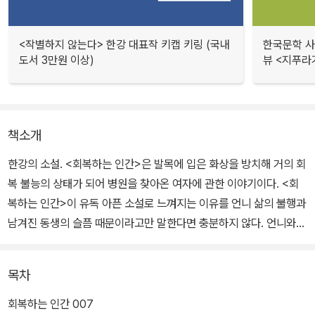
<작별하지 않는다> 한강 대표작 키캡 키링 (국내
한국문학 사랑
도서 3만원 이상)
뷰 <지푸라
책소개
한강의 소설. <회복하는 인간>은 발목에 입은 화상을 방치해 거의 회
복 불능의 상태가 되어 병원을 찾아온 여자에 관한 이야기이다. <회
복하는 인간>이 유독 아픈 소설로 느껴지는 이유를 언니 삶의 불행과
남겨진 동생의 슬픔 때문이라고만 말한다면 충분하지 않다. 언니와
동생의 어떤 ‘관계’ 때문이라고 말해야 할 것이다.
목차
동생은 ‘온 힘을 다해’ 언니를 사랑했고 언니는 그것을 알면서도 동생
을 외면했다. 말도 섞으려 하지 않았고 눈도 마주치지 않았다. 아픔의
회복하는 인간 007