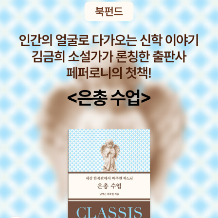
오래 오래 곁에 있어 주셨음 싶은 생각이 들곤 한다. 책을 읽을 때마다
구수하고 따스하다. 안도현의 '시적인 순간'은 이렇게 탄생했다. ​'시에
다. 그녀의 시 속에서 에밀리 디킨슨은 굉장히 독립적이고 자존감이
그러한 생각이 간절하게 드는 것이다.지식도 그러하거니와, 그 분의
서 묘사에 충실해야 하는 이유는 대상의 현상을 생생하게 그리기 위
강한 여성으로 보인다. 그리고 그런 자신의 모습을 자신만만하게 내
삶 자체를 존경하게 만든다.이 책은 다른 책들에 비해 많이 어렵지 않
해서만이 아니라 그 묘사의 생생함이 대상의 본질에 이르는 관문이기
보일수 있는 적극성까지 가지고 있는 모습 말이다. 흔히 에밀리 디킨
아 재밌게? 읽을 수 있다.시리즈 중 유일하게 이 책 한 권만 읽었다.올
때문이다. 묘사를 통해 대상과 시적 화자는 일정한 거리를 유지하게
슨에 대해 사람들이 품고 있는 환상같은 이미지를 이 책에서는 다음
해는 시리즈를 다 읽어볼 예정이다. 황정은의 <일기>황정은은 황정
된다.'( <고백> 201쪽) ​ ​4. 이규리 시집 『당신은 첫 눈입니까』 『최선
과 같이 표현한다.1886년 시인이 사망한 이래, 시인의 심리가 분석
은이다.어느 분의 리뷰에서 읽은 대목인데 나도 공감하는 문구였다.
은 그런 것이에요』이 두 시집도 syo의 페이퍼에서 발견한 것이다. 지
대상이 되면서 시인은 수도원에 칩거하던 중세 신비주의자에 비유되
예전에 팟캐스트를 듣다가 황정은이 문득 이런 이야기를 꺼내던데 듣
난 해 12월 <당신은 첫 눈입니까>를 읽고 참 좋아서 내처 이전 시집
기도 하고 '다락방의 미친 여성'이라 불리기도 했다. 단지 수도원이 없
다가 혼자 웃었다.내가 황정은이긴 하지만, 내가 어떤 사람인지 나도
까지 읽었더랬다. 이 시인의 시가 좋았던 것은 인간을 보는 눈은 예리
었을 뿐이다. - 12쪽 하지만 평생동안 집안의 정원을 가꾸고 정원의
잘 모르는데...란 내용이었던 것 같다.웃다가 그러한 말도 황정은 답
하되 인간을 대하는 태도는 부드럽고, 삶의 속성은 날카롭게 파헤치
식물과 곤충, 동물들에 대한 시를 썼던 에밀리 디킨슨의 모습은 사뭇
다!라는 생각을 했었다.황정은을 모르겠는 사람은 <일기>를 읽어본
되 삶을 살아내는 존재들은 다정하게 감싸고 있었기 때문이었다.​​누가
다르다. 야외의 많은 아름다운 꽃들을 가꾸고 연구하고 그것을 압화
다면 황정은이 어떤 사람인지 단박에 알게 될 것이다.황정은은 황정
알고 있었을까 불안이 꽃을 피운다는 걸 / . . . . . . 흔들리면서 일어나
로 만들고 표본을 만들었다. 그리고 자신이 만든 꽃 표본이나 꽃을 편
은일 수밖에 없다. 정의석 <병원의 밥, 미음>띵 시리즈 중 한 권으로
면서 / ​불안도 꽃인 것을 (<불안도 꽃> 중) ​5. 허수경 『누구도 기억
지와 함께 주변에 보내는 활동도 굉장히 열심히 했다. 이런 교류를 위
음식에 관한 에세이집인데 이 책은 병원의 밥에 관한 의사 작가가 쓴
하지 않는 역에서』 허수경 시인하면 늘 떠오르는 글자가 '고독'이다.
한 편지나 활동을 보면 다른 사람과 소통하는 방식이 다를 뿐이지 소
에세이집이다. 코로나 초기 시절 의료진의 활약이 대단했었다. 물론
시인이 죽기 2년 전에 출간되어서인지, 허 시인이 독자들에게 보내는
통의 어려움을 겪거나 꺼려하는 사람이라고 생각하기 어려울 정도
지금도 그들은 일선에서 노고가 클 것이다.하지만 위드 코로나가 되
작별 인사 같다는 느낌이 드는 시집이었다. 시인의 고독의 정수를 맛
다. 민들레의 가녀린 대롱에풀들이 놀라고 ㅡ겨울은 바로무한의 탄식
었고, 워낙 무덤덤해진 탓에 의료진들에 대한 노고에도 조금은 무감
본 듯도 했다. 예전에 읽은 『혼자 가는 먼 집』 보다 훨씬 잘 읽혔고, 훨
이 된다 ㅡ대롱은 꽃눈의 신호를 들어 올리니그다음에는 꽃의 함성