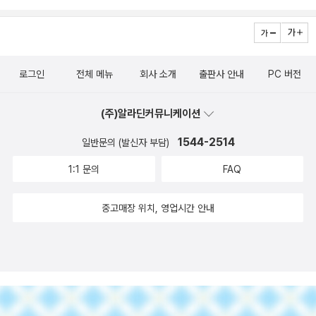
루'라는 것이 그러한데, 나귀님이라면 십중팔구 '예쁜 사람들 사이에
역이 얼마나 어려운 줄 알기에 번역가의 이 실수가 나로서는 안타깝
도 유쾌하다. 해는 노을이 피어난 지평선이라는 꽃의 침상 위에 유쾌
내셔널 후보로 선정된 책이라고 하여 유명해 얼른 사서 읽었던 책이
집 『살아남은 자의 아픔』 『체 게바라 시집』 프리모 레비 시집은 플친
해야 하는지를 항변하는 대목에서 시작된다. 시인의 종교에 대한 이
od—For—Heft them—Pound for Pound—And they will diff
서 나만 안 예쁘더라' 정도로 옮겼을 것 같으니, 이 정도면 번역자의
다. 에밀리 디킨슨은 자신의 시를 두고 ˝이것은 세계에 보내는 편지야
하게 내린다. 두번째 연은 달을 묘사한다. 해의 유령인 달이 양털 구름
다.한여름엔 스릴러물을 찾아 읽는 관행이 있어 올 여름엔 이 책을 선
들 중 한 명인 율별엠제이님의 읽은 책을 통해 알게 되었다. 친구 덕을
런 태도는 이후에도 지속되어 그녀의 시 전반에서 확인할 수 있기도
er—if they do—As Syllable from Sound—앤 드루얀의 <<코스
센스가 작렬한 사례로 충분히 꼽을 만하다. 하지만 위에서 지적했던
/ 세계는 결코 나에게 편지를 쓰지 않았지만ㅡ˝이라고 썼다. 번역가는
옷을 입고 어둠이 내린 언덕 위에서 산책한다. 무수한 별빛을 통해 비
택해서 읽었었는데,좀 오싹한 단편들이 몇 개 눈에 띄었었다.올 해는
톡톡히 보았다. 레비의 <<이것이 인간인가>>는 읽다 내려놓았지만
하다. 맹목적인 믿음에 대해 비판하는 그녀의 시들을 보면 종교적 믿
모스 가능한 세계들>> 5장 도입부에서 발견한 시다. 5장에서는 뇌에
것처럼 오역은 큰 문제다. 예를 들어 '수탉 씨에게 죽음은 무슨 상관일
디킨슨의 편지를 부분적으로 잘못 해석했다. 내가 위에 올린 번역시
치는 달의 얼굴 모습은 물안개 같다. - 32쪽나희경 선생님의 이 책
토끼의 해, 나의 해!저주 토끼는 얼른 행운의 토끼로 바뀌길!!!!*시 다
이 시집은 예상을 깨고 묵직했지만 자알, 심지어 재미나게도 읽혔다.
로그인
전체 메뉴
회사 소개
출판사 안내
PC 버전
음에서조차 시인의 강한 자의식을 알 수 있다. 영화는 시인의 내면의
관한 이야기를 한다. 과학서에서 에밀리 디킨슨을 만날 줄이야. 반갑
까'라고 옮긴 시는 '죽은 자에게 수탉이 무슨 상관이랴' 정도로 옮겨야
는 장영희 영미시 산책 <생일 그리고 축복>에서 옮겨온 것이다. 이
<에밀리 디킨슨 시 읽기>를 읽으면서 저는 공부에 왜 선생님이 필요
미여 덕분에 시집을 다 읽었네?에이드리언 리치와 에밀리 디킨슨 그
여러 시에 저자 자신이나 편역자의 주석이 곁들여져 있어 시를 받아
자의식이 점점 커지고 고착화되는 과정을 따라간다. 유부남 목사를
고 신선했다.디킨슨의 저 시는 1862년, 그러니까 뇌 과학이라는 것이
맞을 것이다. 내용을 보면 죽은 자는 세상 일에 관심 없다는 것이니까.
번역이 잘 된 번역, 좋은 번역이라고 나는 생각한다. 줄표는 저 번역본
한지 다시 깨달았습니다. 시는 이런 식으로 읽는게 아니야 내 마음의
리고 실비아 플라스 등나는 다미여가 아니었다면 이 여성 시인들을
들이기에 편했다. 저자도 편역자도 절제되어 있고 담담하다. 독자의
(주)알라딘커뮤니케이션
향한 첫사랑을 표현하는데서는 시인의 맹렬한 자기비하를 보여주는
시작되기 전에 쓰였다. 일찍이 에머슨은 ˝시인은 천문학, 화학, 식물
위에서 소개한 몇 군데 말고도 지금 당장은 기억이 나지 않는 희한한
에 없는 것을 내가 넣었다.에밀리 디킨슨은 죽기 전까지 거의 25년
감성을 따라가야해 이런 말 저는 잠시 놓아두겠습니다. 뭘 알아 들어
잘 몰랐을 것이다. 시인에겐 그닥 관심이 없었으니까!시는 어렵고 잘
이해를 돕는다. 인간의 가장 밑바닥을 경험한 자(레비)의 고백과 그
데 이 장면은 솔직히 이해가 안가는 장면이었다. 그녀가 유부남 목사
학, 동물학을 잘 알아야 한다˝고 썼다. 디킨슨이 아마추어 식물학자였
출판사가 몇 군데 더 있었던 것 같은데, 나중에 기억이 나면 다시 한
1544-2514
일반문의 (발신자 부담)
동안 바깥 세상과 등을 진 채 살았다. 그 기간 동안 그녀가 무슨 생각
야 즐기든 뭘 하든 하죠. 시인이 농담을 하는데 그게 농담인지도 모르
모르겠지만, 관련 에세이집을 통해 어라, 나는 에이드리언 리치님과
비슷한 지점에 닿아본 자(이산하)의 감정 이입이 아름답다. 체 게바라
를 사랑하는 이유도 잘 모르겠고(목사 못생김 ㅠ.ㅠ) 도채체 어디서
다는 것은 알려진 사실인데 혹시 뇌 과학에도 식견이??디킨슨의 시
번 끄적끄적해 보고, 아니면 말고, 뭐, 그래야겠다. 그나저나 원래는
을 하며 살았는지는 오로지 그녀가 쓴 시로서만 짐작할 수 있다. 나는
고 친구한테 저주를 퍼붓는구나라고 생각하는 저에게는 과한 단계입
1:1 문의
FAQ
에밀리 디킨슨님을 사랑하게 되었다. 시를 읊조리며 사랑하면 더욱
서거 40주년 추모시집 『체 게바라 시집』 은 언제나 민중의 편에 서고
사랑이 싹텄는지도 모르겠는데 시인은 갑자기 미친듯이 이 목사를 사
에서는 줄표 기호가 아주 중요한데, 코스모스 번역서에는 빠져 있어
'마리루이제 플라이서의 길고도 화려했던 극작가 생활'이라는 제목만
이 시를 읽으면서 내면으로만 침잠해 들어간 디킨슨도 ‘희망‘의 끈을
니다. ㅎㅎ역시 번역을 논할 능력은 저에겐 없고요. 여기 소개한 <에
좋았겠지만, 나는 시인, 사람 그 자체가 좋았다. 사랑스러운 여성들이
자 했던 결연했지만 번민했던 불완전한 인간으로서의 게바라를 볼 수
랑하는 것으로 나오는 것이다. 왜???? 그런데 이 장면이 중요한게
원문을 찾아 줄표를 넣고 번역도 조금 수정했다. 같은 제목의 제럴드
달아놓고 본문에서는 영 딴판으로 '오카자키 교코와 자기 몸에 대한
놓고 싶어 하지 않은 사람이었다는 데서 동질감과 안쓰러움을 동시에
밀리 디킨슨 시읽기>를 포함한 모든 시집이 다 영어 원문을 같이 보
중고매장 위치, 영업시간 안내
다. 한국 시집도 읽었더라!문태준의 <맨발>이다.이 시인의 시적 감수
있는 시집이었다. ​ 3. 안도현 시집 『간절하게 참 철없이』. 『북항』 『고
이후 시인의 폐쇄성이 더 심해지고 있기 때문이다. 감독은 그녀가 사
애델만이 쓴 뇌 과학서(절판)가 있고, 파시클에서 출간된 <<절대 돌
혐오'에 대해서 끄적끄적해 보려고 했는데, 결국 마음은 원이로되 육
느꼈다. ‘희망‘을 깃털 달린 것이라 한 것은 그녀 또한 훨훨 날고 싶은
여주고 있으니 능력되시는 분들은 영어 문장으로 바로 보시면 될듯합
성은 그 깊이감이.....분명 노시인이 썼을 것 같지만, 책 날개의 시인의
백』 『아무것도 아닌 것에 대하여』​올해 이산하와 어깨를 견줄 만한 시
랑의 실패로 인해 자신을 방에 가두었다고 보는 걸까? 다른 자료들을
아올 수 없는 것들>>(박혜란 번역)에도 이 시가 실려 있다.
신이 약하여서 엉뚱한 소리만 지껄이고 떠나는 셈이 되었다. 왜 나는
속내를 이리 표현한 것이 아닐까. 언제 어디서나 ‘희망‘의 소리를 듣겠
니다.에밀리 디킨슨 시가 이해가 잘 안되는 모든 분께 강력 추천합니
나이는 김연수 작가님과 친구.아, 김연수 작가님도 그닥 어리진 않군
집이 안도현 시집이었다. 호랑이도 곰도 아니면서 백일 뒤에 만나요~
봤을 때 그렇게 보기는 힘들다는 생각이 드는데 영화감독의 상투적인
새해부터 이렇게 정신이 없는가...
다 하고 ˝아무리 절박해도˝ 구걸 따윈 하지 않겠다는.디킨슨에게는 시
다. 그리고 우리 모두 <다락방의 미친 여자>를 읽으러 가요. ^^
요?!!!암튼, 시를 잘 모르지만, 문태준의 시집은 아름다운 마음으로 충
~~ 라고 짧은 인사를 날리고 사라져버린 syo님 덕에 알게 된 시집
생각이 에밀리의 삶을 진부한 것으로 만들어버렸다는 생각이 들었다.
를 쓰는 것이 곧 희망‘이지 않았을까.
만해진다.*에세이 국내 정희진 샘의 <새로운 언어를 위해서 쓴다>참
들. 국민 시인 안도현의 시들은 읽기에 편하다. 그럴 수 있는 것은 뜬
정원가이자 시인으로서의 에밀리 디킨슨에 대해 이야기하는 책이
어른들이 곁을 다 떠나가는 기분이 드는 요즘, 정희진 선생님은 좀 더
구름 잡는 이야기가 아닌 생활밀착형 시를 쓰기 때문이다. 소박하고
다. 이 책속의 에밀리는 좀 더 그녀의 시와 비슷하다는 생각을 하게 된