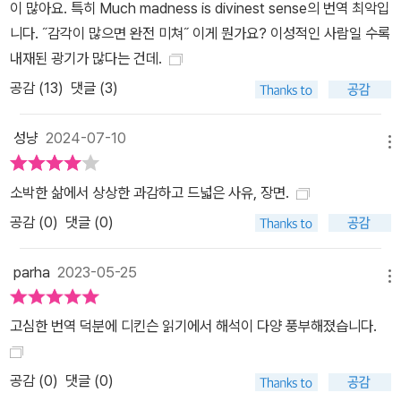
이 많아요. 특히 Much madness is divinest sense의 번역 최악입
생 / 갖고 놀던 놀잇감들을 팽개치고 / 명예로운 일을 맡으려고 / 여자
니다. ˝감각이 많으면 완전 미쳐˝ 이게 뭔가요? 이성적인 사람일 수록
라는, 아내라는— (「그가 시키는 대로 그녀는 일어났다— 평생」 부
내재된 광기가 많다는 건데.
분) 나 죽을 때— 파리 한 마리 붕붕대는 소리 들렸는데— / 방 안은
공감 (
13
)
댓글 (3)
고요 / 몰아치는 폭풍 사이— / 공중의 고요 같았다— // (중략) // 나
는 내 유품을 유언하고— 서명을 마쳤다 / 나의 어떤 부분을 / 지정할
성냥
2024-07-10
수 있을까— 그런데 그때 / 거기 끼어든 파리 한 마리— // (후략)
메뉴
(「나 죽을 때— 파리 한 마리 붕붕대는 소리 들렸는데—」 부분) 경계
로부터 자유로운 수많은 ‘나’들의 향연 역자는 에밀리 디킨슨 시의 서
소박한 삶에서 상상한 과감하고 드넓은 사유, 장면.
술상 전반적인 특징 중 하나로 ‘1인칭 화자’를 꼽는다. 바로 ‘나’라는
공감 (
0
)
댓글 (0)
인물이 등장해 자신의 이야기를 한다는 점이다. 그렇다고 해서 시인
이 자기 감정과 생각을 직접 토로하는, 우리에게 익숙한 스타일의 ‘서
parha
2023-05-25
메뉴
정시’로 국한하기는 어렵다. 디킨슨의 시에서 ‘나’는 끊임없이 변화하
고 어디로든 옮겨가며 무엇이든 말할 수 있는 존재이기 때문이다. 단
고심한 번역 덕분에 디킨슨 읽기에서 해석이 다양 풍부해졌습니다.
지 옛날 소도시에서 별다른 바깥 활동 없이 평생을 살았던 어떤 여자
의 목소리라고 전제한 채 읽어나가다가는 놀라움의 연속일 수밖에 없
공감 (
0
)
댓글 (0)
다. 예를 들어, 어느 시에서는 별안간 ‘총’이 화자로 등장한다. 내 평생