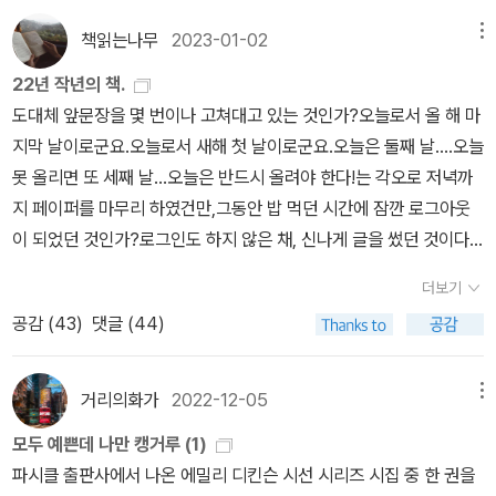
각나는 대로 정리하자면 이렇다.1. 혜움이음 - 수상쩍을 정도로 인디
자 원문의 맛을 살리고 원문(영어)도 번역문 바로 옆쪽에 함께 싣는
따른다. 박혜란 번역가는 디킨슨만의 줄표 기호와 간결함을 잘 살려
언 문학에 진심인 출판사언제였나. 여기에서 새로 낸 소설을 보고 신
책읽는나무
2023-01-02
메뉴
배려를 했다. 그러면서도 ‘옛날 시’라는 편견에 갇히지 않도록, 앞서
번역했다. 이렇게 다듬기까지 얼마나 노고가 컸을지 나는 짐작도 할
기한 출판사다 싶었는데, 나중에 가서 그걸 알라딘에서 검색하려니
말한 디킨슨의 ‘엄숙함에 대한 거부’ 혹은 ‘발랄한 비틀기’ 등을 잘 드
22년 작년의 책.
수 없다. 내용 번역은 대체로 깔끔한데, 아주 가끔씩 오역이 보인다.
정확한 제목이 생각나지 않아서 '사슴 머리 여자'로 검색했더니 나오
러내는 어투를 사용했다. 장별 구성 역시 임의적인 것으로, 반드시 지
도대체 앞문장을 몇 번이나 고쳐대고 있는 것인가?오늘로서 올 해 마
저번에 올린 ‘희망은 한 마리 새 Hope Is the Thing with Feather
지 않았다. 혹시나 싶어 '사슴 대가리...'까지 쓰다가, 에이, 아니겠지
켜서 읽을 필요는 없으나 역자가 대략 정리한 기준을 밝히면 다음과
지막 날이로군요.오늘로서 새해 첫 날이로군요.오늘은 둘째 날....오늘
s‘ 가 그랬다. 물론 시란 읽는 사람에 따라 다르게 읽힐 수 있고, 번역
싶어서 신간 목록을 일일이 뒤지다 보니, 한참 뒤에야 '엘크 머리를 한
같다. 1장 <멜로디의 섬광>은 시의 의미와 능력에 대한 시들, 2장 <
못 올리면 또 세째 날...오늘은 반드시 올려야 한다!는 각오로 저녁까
가의 말대로 읽는 맥락에 따라 해석이 달라질 수 있을 것이다. 사실 원
여자'라고 정확한 제목이 나온다. 이거... 제목이 헛갈린 이유는 표지
어떤 비스듬 빛 하나>는 ‘혼자’ 있는 것의 가치를 생각하게 하는 시들,
지 페이퍼를 마무리 하였건만,그동안 밥 먹던 시간에 잠깐 로그아웃
문을 실은 건 번역가에게도 용기가 필요한 일이 아니었을까. 나처럼
에 나온 동물이 흔히 말하는 '엘크'보다는 오히려 '사슴'에 가까운 모습
3장 <바람의 술꾼>은 자연에 도취하고 아름다움과 활력이 넘치는 즐
이 되었던 것인가?로그인도 하지 않은 채, 신나게 글을 썼던 것이다.
이런 딴지를 거는 독자가 없지 않으리라 예상하지 않았을까. 예상했
이었기 때문이다. 그래서 괜히 한 번 시비나 걸어 볼까 싶어 구글링해
거운 시들, 4장 <장전된 총>은 기성 사회가 배제해 왔으나 큰 힘과
뾰로롱~ 날아가버린 아까운 시간들!ㅜㅜ내가 이래서 컴으로 접속해
을 것이고 그럼에도 용기를 발휘했다고 나는 생각한다. 나는 에밀리
보니, '엘크'라는 명칭이 유럽과 북아메리카에서 제각각이어서, 그중
더보기
능력을 숨기고 있는 존재들과 그 의미를 읽을 수 있는 시들, 5장 <풀
서 글을 쓰지 않건만, 일목요연하게 책 한 권씩 올려 글을 쓰려면 컴으
디킨슨의 시를 좋아한다. 대학원 시절 디킨슨의 영시를 읽고 차암, 좋
에는 말코손바닥사슴이라고 해서 넓데데한 뿔을 가진 동물도 있고,
공감 (
43
)
댓글 (44)
밭 속 가느다란 녀석>은 새, 뱀, 석양, 강아지, 파리 등 주변에서 발견
로 접속할 수밖에 없는데,부글부글~ 떡국 끓여 먹고, 심기일전, 다시
다, 고 생각은 했지만 생활에 치여 다른 관심사에 쫓겨 시중에서 볼 수
이 책 표지에 나온 가느다란 뿔을 가진 동물도 있다고 해서, 오오, 그
되는 아주 작은 자연의 백성들에 관한 시들, 6장 <가능 속에 살아>는
앉았다.올 해 책 아니 작년에 책을 129 권을 읽었다. (놀라지 마세요.
있는 시집 외에 다른 것을 일부러 찾아 읽거나 하진 않았다. 그래서 파
렇구나, 또 하나 배웠다 싶었다.그나저나 혜움이음이란 낯선 출판사
상상력 또는 언어의 능력에 관한 시들, 7장 <“희망”이란 깃털 달린
130 권은 못 채웠고, 그리고 저보다 더 많은 책을 읽은 자들이 알라딘
시클 출판사에서 에밀리 디킨슨의 시를 계속 출간해 주고 있어 기쁘
거리의화가
2022-12-05
메뉴
에서는 지금까지 모두 네 권을 간행했는데, 하나같이 번역서일 뿐만
놈>은 디킨슨이 후기에 특히 많이 쓴 지혜의 말, 잠언의 격언들을 담
에 수두룩 하잖아요?) 암튼, 내가 읽은 책 권수에 놀라 잘못 세었나?
고 고맙다. 디킨슨 시 전집 첫 권인 이 책은 시인의 주관에 입각해 여
아니라 무려 인디언(아메리카 원주민) 문학에 해당하는 작품들이다.
모두 예쁜데 나만 캥거루 (1)
은 시들, 8장 <절대 돌아올 수 없는 것들>은 사랑의 상실로 인한 슬
다시 세어 봐도 129권!원인이 뭘까? 분석해 보니 후반기에 시집을 좀
덟 개의 소제목으로 나눠 시를 소개한다. 파트별로 나름의 주제가 있
과거 한길사의 세계문학전집으로 나왔다가 단행본으로도 재간행되었
파시클 출판사에서 나온 에밀리 디킨슨 시선 시리즈 시집 중 한 권을
픔과 아픔에 관한 시들을 모았다.
읽었더니 권 수를 가득 채움.^^(여러분 읽은 책 권 수 채우시려면 시
다. ‘파시클 fascicle‘은 분할 간행되는 책의 한 권을 뜻하는 말이다.