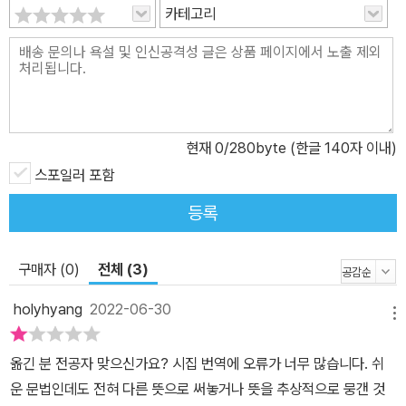
에 출간되었다. 시인으로서 별로 인정을 받지 못하던 디킨슨은 1920
카테고리
디킨슨이 1,800여 편의 시에서 “기존 문학 전통과 관례의 제약으로
년대에 이르러서야 시인으로 인정받기 시작했으며, 1955년 토머스
부터 자유로운 독창적 표현을 실험”했으며, “주변의 일상과 자연 속
존슨(Thomas H. Johnson)에 의해 그녀의 시선집이 출판됨으로
에서, 혹은 독서를 통해 발견하고 사유했던 여러 주제들, 예를 들면 사
써 그녀는 오늘날 위대한 시인으로 자리매김하게 되었다.
랑, 죽음, 상실, 영원함, 아름다움 그리고 글쓰기와 읽기의 즐거움을
노래”했다고 설명한다. 주목할 점은 그러한 보편적인 주제를 노래할
때에도 “당시 청교도의 엄숙함이나 가부장적 질서, 물질주의 생활양
현재
0
/280byte (한글 140자 이내)
식에 휘둘리지 않고 자신의 리듬과 형식 속에서 세상을 바라보고 표
스포일러 포함
현했다”는 것이다. 이 지적대로 에밀리 디킨슨의 시들은 아무리 무거
등록
운 이야기를 하고 있어도 읽기에 무겁지만은 않다. 점잔을 떨거나 자
기 불만을 헛기침으로 에둘러 전달한다거나 정색하고 일침을 놓는 것
은 전혀 디킨슨의 방식이 아니었다. 오히려 장난꾸러기 요정 또는 세
구매자 (0)
전체 (3)
상사에 통달한 여신이 약간의 미소를 머금고 이 얘기 저 얘기를 쏟아
holyhyang
2022-06-30
내는 느낌에 가깝다. 그렇기 때문에 오히려 엄숙함, 가부장 질서, 물질
메뉴
주의의 허를 찌르는 것이 가능해진다. 출판은— 경매예요 / 인간의 정
옮긴 분 전공자 맞으신가요? 시집 번역에 오류가 너무 많습니다. 쉬
신을 사고팔지요— / 가난으로— 그런 추잡한 일을 / 정당화하겠죠
운 문법인데도 전혀 다른 뜻으로 써놓거나 뜻을 추상적으로 뭉갠 것
(「출판은— 경매예요」 부분) 그가 시키는 대로 그녀는 일어났다— 평