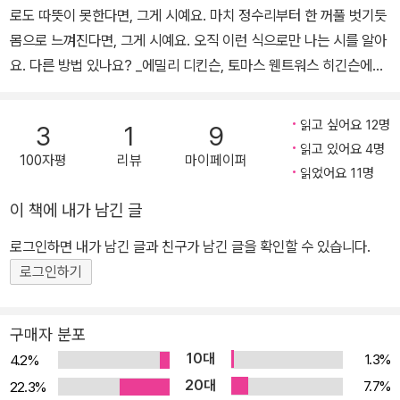
을 쌓게 된 것이다. 특히 디킨슨을 “북극광처럼 빛나는” 존재로 여기
로도 따뜻이 못한다면, 그게 시예요. 마치 정수리부터 한 꺼풀 벗기듯
던 로드 판사가 1884년에 죽자 실의에 빠져 헤어나지 못하다가, 그
몸으로 느껴진다면, 그게 시예요. 오직 이런 식으로만 나는 시를 알아
녀 자신의 건강까지 악화되어 그녀조차 1886년 5월 15일에 세상을
요. 다른 방법 있나요? _에밀리 디킨슨, 토마스 웬트워스 히긴슨에게
떠남으로써, 그녀는 55년 5개월 5일간의 생애를 마치게 된다. 디킨
보낸 편지에서 100여 년 전 페미니스트 뮤즈로부터 당신에게 미국
슨은 초등교육 과정을 거친 후, 애머스트 아카데미(Amherst Acade
여성 시인 에밀리 디킨슨(Emily Dickinson)의 시선집 《절대 돌아올
my)에서 희망하는 강좌를 선택해 중·고등학교 수준의 교육과 문예
읽고 싶어요 12명
3
1
9
수 없는 것들》이 출간되었다. 책은 8장으로 구성되어 총 56편의 ‘제
읽고 있어요 4명
창작 훈련을 받았으며, 약 1년간의 신학교 교육을 받기도 했지만, 이
100자평
리뷰
마이페이퍼
목 없는’ 시들을 담고 있다. 시인이 생전에 손제본 형태로 직접 만들곤
읽었어요 11명
밖의 정규 학교 교육을 받은 적은 없었다. 하지만 성서보다는 문학작
했던 시집을 일컫는 이름인 ‘파시클’, 이 책을 낸 출판사의 이름이기도
품에 더 많은 흥미를 가졌던 그녀는 독서를 통해 자신의 문학적 소양
이 책에 내가 남긴 글
하다. 에밀리 디킨슨은 현재 독자들에게 가장 사랑받는 미국 시인 가
을 기르는 것과 창작에 대한 열의와 영감을 얻었다. 그녀는 책을 많이
운데 한 명이자, 후배 시인과 비평가는 물론 예술가들에게도 큰 영감
로그인하면 내가 남긴 글과 친구가 남긴 글을 확인할 수 있습니다.
읽지는 않았지만, 책을 깊이 탐독하는 습성이 있었다. 그녀의 삶과 자
을 주는 페미니스트 뮤즈로 알려져 있다. 국내에서도 그녀의 이름을
로그인하기
아 탐색 정신이 세상과 단절된 것으로만 생각하는 독자들이 많지만,
처음 들어보는 독자는 많지 않을 것이다. 하지만 디킨슨의 시가 처음
사실 그녀는 실제로 만나 접촉을 하지는 않았어도, 서신을 통해 당대
부터 전 세계 독자들이 애송하는 시였던 것은 아니다. 에밀리 디킨슨
최고의 지성과 사상을 가진 지식인들과 시를 교류하며 부단한 교우
구매자 분포
은 1830년 미국 매사추세츠의 작고 조용한 도시 애머스트에서 태어
관계를 가졌다. 그녀는 또한 자선 단체와 어린 시절의 절친한 친구이
10대
1.3%
4.2%
나, 1886년 세상을 떠날 때까지 그곳에서 살았다고 한다. 무려 1,80
자 당시 유명한 작가이던 헬렌 헌트 잭슨(Helen Hunt Jackson)에
20대
7.7%
22.3%
0여 편의 시를 썼지만 생전에 발표했던 시는 지역 신문에 실린 7편에