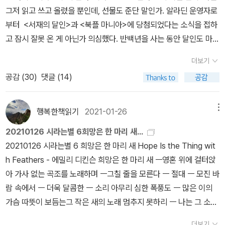
리에르를 집중적으로 간행하는 출판사가 있다기에 자연히 호기심이
인>8장에밀리 브론테 <폭풍의 언덕> 9장샬롯 브론테 <교수> 10장
기 전에 이 글을 읽거나 에밀리 디킨슨의 시를 읽고자 계획하는 분들
울여 읽다 보면, 저 자리에 앉아, 2 월의 햇빛을 해바라기 한 느낌이
그저 읽고 쓰고 올렸을 뿐인데, 선물도 준단 말인가. 알라딘 운영자로
시들과 편지만으로 수잔과 시인의 관계를 동성애적 코드로 읽는 것은
생겼다. 현재 세 권까지 나왔는데 분량에 비해 가격이 비싼 편으로 보
샬롯 브론테 <제인 에어> 존 버니언 <천로 역정> 11장샬롯 브론테
을 위해 간단한 테스트를 해보자. 테스트 통과 여부에 따라 추천책이
다. 뜨겁지는 않지만, 은근하게 따뜻한 기온이 온종일 감돈다.엘리자
부터 <서재의 달인>과 <북플 마니아>에 당첨되었다는 소식을 접하
무리가 있다는 생각이 든다. 시인이 사랑을 표현하는 방법이 일반인
인다. 몰리에르에 대한 관심은 작년엔가 재작년엔가 '돈 후안' 전설을
<셜리 Shirley> (번역되지 않음) 12장샬롯 브론테 <빌레트> 13장
달라진다. ^^정답은 글의 가장 아래쪽에 적겠습니다. 미리 보지 마세
베스 스트라우트 만세!이제 사다놓은 윌리엄 시리즈 읽으러 가야지!
고 잠시 잘못 온 게 아닌가 의심했다. 반백년을 사는 동안 달인도 마니
보다 격렬한 것은 그 감수성으로 인해 어느정도 당연한 것이 아닐까
이용한 작품 예닐곱 종을 연이어 읽고, 비교적 최근에는 주디스 슈클
조지 엘리엇 <벗겨진 베일> 14장조지 엘리엇 <성직 생활의 장면들
요. 절대로요. 네???? ㅎㅎ문제 - 다음 시의 소재를 맞춰 보세요.(답
엘리자베스 스트라우트 만세! <다락방 미친 여자들>을 읽으면서 정
아도 되어본 적이 없다. 책을 좋아해 늘 읽었지만, 여기 알라디너들처
싶고, 그것이 바로 동성애적 코드로 연결되는 것은 아니지 않을까?
라 책 때문에 덩달아 '타르튀프'까지 읽으면서 간만에 부활했는데, 그
Scences of Clerical Life> (번역되지 않음) 조지 엘리엇 <미들 마
더보기
은 2개, 1연의 소재와 2연의 소재를 맞추면 됩니다. 그녀는 놀이하면
말 정신없는 늦가을과 겨울을 보냈던 것같다.관련된 소설과 시집을
럼 읽고 쓰기를 무슨 놀이처럼 해본 적이 없다. <서재의 달인>은 그
시인이 남자에게 쓴 다른 시에서도 오해할만한 미묘한 표현들이 보이
와중에 이것저것 메모한 내용을 아직 다 정리하지는 못했다.가만 보
치> 15-16장에밀리 디킨슨 시선집 (각각의 시를 확인해보지 못함)
공감 (
30
)
댓글 (14)
서 꺼져갔다,장난치면서 멀어져 갔다자신이 임대한 얼룩진 시간 동안
읽으면서 처음엔 느긋하게 여유를 부리다가 뒤늦게 발 등에 불이 떨
런 알라디너들만 되는 줄 알았더니, 히야~~~~ 나 같은 자에게도 당
는걸 보면 말이다. 이후 수잔과 수잔의 집은 점점 지역문화의 중심이
니 여기도 번역자가 같은 사람이다. 생각해 보니 울산대 출판부의 코
크리스티나 로세티 <도깨비 시장> 엘리자베스 배럿 브라우닝 <오로
에,그런 다음 개구쟁이처럼 유쾌하게 내려앉았다꽃의 침상 위에.그녀
어진 격으로 벼락치기 공부 하듯 지난 달까지 완독해야 한다는 의무
첨의 행운이 . . . . . . 그 행운에 박차를 가해준 이들이 있었으니 . . . .
되어가고, 시인 역시 그렇게 되었을 것으로 생각하기 쉽지만 이 때부
르네유 희곡 선집도 전공자 한 명이 번역했는데, 결국 이런 종류의 책
라 리> (번역되지 않음)* 목록의 책 제목은 출판되어 있는 책의 제목
의 유령이 언덕 위에 살며시 산책했다어제도, 그리고 오늘도,은빛 양
감에 초조해 하면서 책을 읽었었다. 실로 시험치는 듯한 학생같은 심
바로 플친들이었다. 달인 선정 기준에 이런 항목이 들어 있었다.​2) 서
터 시인은 오히려 자신의 침실을 떠나지 않기 시작하는 것으로 보인
행복한책읽기
2021-01-26
메뉴
은 누군가 한 명이 작정하고 달려들어야만 뭔가 결과가 나오는 것인
을 따랐으며, <다락방의 미친 여자> (개정 전) 에 나오는 제목과 차
털 복장을 하고서ㅡ물안개 같은 표정을 지으며.사실 에밀리 디킨슨이
정은 정말 오랜만이었던 듯하다.그래서 특별한 경험이었다. 제인 오
재의 달인은 마이리뷰, 마이페이퍼, 100자평, 친구수, 팔로잉 수, 팔
다. 1857년 무렵 시인이 20대 후반부터이다. 디킨슨은 얼마 지나지
가 하는 생각이 들기도 한다. 천하의 플라톤도 이제이북스/정암학당
이가 있을 수 있습니다. * 여러 페이지에 걸쳐 다루고 있는 작품만 포
20210126 시라는별 6희망은 한 마리 새...
이 시의 소재가 뭐라고 말한 적도 없으므로 정답이 있는건 아닙니다.
스틴, 샬럿 브론테, 에밀리 브론테, 메리 셸리, 이디스 워튼, 조지 엘리
로워 수, '좋아요' 받은 횟수, '좋아요' 한 횟수 등을 가중치 고려하여
않아 바깥세상과 거의 완전히 차단된 육체의 은둔생활로 점점 더 깊
전집은 완간되지 못하고 출판사를 옮기고 말았는데 (근데 이렇게 되
함시켰고 일반 폰트 < 볼드체 < 볼드+파란색 글씨 순으로 내용 이
20210126 시라는별 6 희망은 한 마리 새 Hope Is the Thing wit
그래도 저보다 훌륭하신 분이 이 시의 소재는 뭐라고 알려주셨습니
엇등 19세기 고전 소설을 읽으면서 빨리 읽지 못해 초조할 때는 나는
종합적으로 집계하며, 북플 마니아는 북플 출석횟수, 글작성수, 독보
이 파고 들어가기 시작했다. 남은 25년 동안 에밀리는 자신의 작은
면 지금까지 꾸준히 사 모은 독자들을 엿먹이는 것 아닌가? 최소한
해에 필요한 것으로 생각됩니다 (제 생각). - 북플에서는 이 구분이
h Feathers - 에밀리 디킨슨 희망은 한 마리 새 ㅡ영혼 위에 걸터앉
다.1. 이 시를 읽은 분 중에 이 시의 소재를 맞추신 분 또는 자기 나름
왜 이런 소설들도 그동안 읽지 못해 이 고생인 것인가? 자책 반, 이 나
적 활동 내역, 각종 소셜 활동을 종합적으로 집계하여 선정하고 있습
책상에서 글을 쓰며 거의 침실을 떠나지 않았고, 육체가 없는 존재로
판형이나 디자인만큼은 구판과 맞춰주었어야지!) 과연 몰리에르 시리
안 보입니다. * 번역본이 없는 경우 포함시키지 않았습니다.* 마거
아 가사 없는 곡조를 노래하며 ㅡ그칠 줄을 모른다 ㅡ 절대 ㅡ 모진 바
의 또 다른 해석이 가능하신 분네 훌륭하십니다. 이런 분은 그냥 시인
이에 이런 소설을 다시 읽어, 로맨스 감정을 살짝 느껴 보기도 한 감동
니다.​​그러니까 내 힘만으로 된 것이 아니었다. 친구가 되어 주고 '좋아
방문객을 맞아들이고, 손님들과는 응접실 문을 사이에 둔 채 대화를
즈는 어디까지 이어질 수 있을까 궁금한데... 어째서인지 맨 처음 나온
릿 풀러, 엘리자베스 배럿 브라우닝, 에밀리 브론테 등에 대해 궁금하
람 속에서 ㅡ 더욱 달콤한 ㅡ 소리 아무리 심한 폭풍도 ㅡ 많은 이의
이라고 저는 생각합니다. 그런 분을 위한 추천 도서입니다. 그냥 에밀
반을 얹어 독서 경험은 잊지 못할 듯 싶다. 사실 감동에 앞서 절반은
요'를 눌러 주고 댓글을 달아준 플친들이 있었기에 가능한 일이었다.
나누었다. 심지어 어머니의 장례식에도 참석하지 않았다. - 진리의 발
책은 이미 품절이어서 벌써부터 살짝 불안해지기도 한다.4. 파시클 -
시면 마리아 포포바의 <진리의 발견>이 도움이 됩니다. * 제가 모
가슴 따뜻이 보듬는그 작은 새의 노래 멈추지 못하리 ㅡ 나는 그 소리
리 시집 아무거나 읽으시면 됩니다. 아래 책 중 <고독은 잴 수 없는 것
얄미운 인물들 욕하기 바빴지만...욕 하면서 더욱 그 인물은 잊지 못할
그러니까 세상살이는, 하물며 온라인살이도, 나만 잘한다고 잘 되는
견 508쪽 그녀의 삶에서 가장 이해가 안가는 부분이 이 육체의 은둔
수상쩍을 정도로 에밀리 디킨슨에 진심인 출판사이 출판사에서는 다
르는 번역본이 나와있다거나, 어떤 번역판이 좋다거나- 하는 코멘트
를 아주 추운 땅에서도 ㅡ아주 낯선 바다에서도 들었다 ㅡ허나 ㅡ 아
> 한권만 강은교시인이 번역이고, 나머지는 모두 박혜란씨의 번역입
듯 싶다.시간이 지나고 나니 가장 기억에 많이 남는 소설은 오스틴의
것이 아님을 깨닫게 했다. 지난 일 년간 알라딘 서재와 북플은 나에게
이다. 영화든 책이든 이 은둔을 설명할 수 있는 결정적인 계기를 보여
더보기