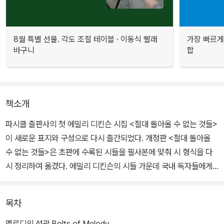
8월 특별 선물. 각도 조절 테이블 · 이동식 빨래
가장 빠르게
바구니
합
책소개
파시클 출판사의 첫 에밀리 디킨슨 시집 <절대 돌아올 수 없는 것들>
이 새로운 표지와 구성으로 다시 출간되었다. 개정판 <절대 돌아올
수 없는 것들>은 초판에 수록된 시들을 필사본에 맞춰 시 형식을 다
시 정리하여 옮겼다. 에밀리 디킨슨의 시들 가운데 국내 독자들에게
소개하고 싶은 대표적인 시들을 번역자 박혜란이 고르고 모았다. 시
인의 평생을 함께한 주제였던 시학, 여성적 자아, 고독과 고립, 자연,
목차
삶과 죽음, 등을 다룬 56편의 ‘제목 없는’ 시들을 8장으로 묶어 시집
에 담았다.
멜로디의 섬광 Bolts of Melody