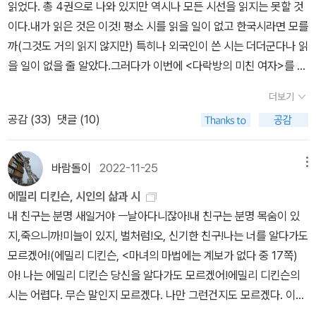
던 스콧 모머데이의 '여명으로 빚은 집'(한길사 시절에는 '모마데이'의
읽었다. 총 4권으로 나와 있지만 역시나 모든 시선을 읽지는 못할 것
집을 읽으세요^^)책은 제법 읽은 것 같은데 막상 막 좋았었던 책을 추
에밀리 디킨슨이 생전에 발표한 시는 7편 정도에 불과하다. 그녀의
'새벽으로 만든 집'이었던 것으로 기억한다)을 첫 책으로 내놓은 것을
이다.내가 읽은 것은 이것! 평소 시를 읽을 일이 없고 한국시라면 모를
스리니 그렇게 눈에 들어오는 것은 그닥 없어 보여 의문이었다가, 막
시는 당시의 문학계에서는 수용하기 힘든 파격성과 도발성을 띤 실험
보고, 오, 뭔가 좀 아는 출판사로군, 싶었는데 이후로도 줄곧 인디언
까(그것도 거의 읽지 않지만) 특히나 외국인이 쓴 시는 더더군다나 읽
상 순위 정하려고 보니 책 제목들이 눈에 밟히기 시작했다. 결정을 잘
시들이었다는 평가가 지배적이다. 디킨슨은 평단에서 외면 당한 후
혈통 작가들의 인디언 소재 작품들을 내놓는 것을 보니, 아예 작정하
을 일이 없을 줄 알았다.그러다가 이번에 <다락방의 미친 여자>를 읽
못하는 나로선 남들처럼 쿨하게 딱 세 권! 딱 다섯 권! 딱 한 권!이렇게
자기 스스로 평단을 외면했다. 그러나 책을 읽고 시를 쓰는 일만큼은
고 이쪽으로 파고 드는 것인가 싶어서, 앞서 말했듯이 기대 반, 걱정
으며 에밀리디킨슨의 시집 한 권은 읽어야겠다 생각해서 그나마 무난
정하기가 넘 어렵더라는~그래서 가장 좋았던 책 고르라는 제목의 서
게을리하지 않았다. 아니, 그 누구보다 열심히 읽고 날마다 썼다. 그녀
더보기
반, 뭐, 그런 기분이 들었다. 그런데 아까 궁금해서 구글링해 보니, 솔
한 자연을 소재로 한 시집을 골랐다. 얼마 전 해설서를 사기는 했으나
술형은 답하기가 참 곤란하던데...암튼 분야별로 그냥 느낌이 좋았던
가 글을 쓰는 시간은 매일 새벽 세 시부터 아침 식사 준비 전까지였다.
공감 (
33
)
댓글 (10)
출판사의 SNS에 신간 홍보가 되어 있는 것으로 미루어, 아마 그 계
그것을 읽기 전 온전히 내 감정으로 먼저 읽어보고 싶었다.물음표가
책들 위주로 올려 보련다.우선 허구헌날 읽는 책은 소설 아니면 에세
그렇게 쓴 시들을 40여 편씩 묶고 바느질로 엮어 책자를 만들었다.
열사나 자회사 같은 것이 아닐까 싶기도 하다.인디언을 소재로 한 작
되는 시들이 많지만 그래도 가끔은 나를 붙드는 시들이 있어서 각 시
이 종류다 보니 소설 분야부터 찾아보았는데 22년도에는 외국 소설
그런 책자를 ‘파시클 fascicle‘이라고 부른다. 디킨슨이 이렇게 만든
품이야 적지 않겠지만, 추리소설가 토니 힐러먼의 경우처럼 (최근 그
에 내가 이해하고 느낀 것을 짧게나마 기록했다.나는 역시 내면에 숨
바람돌이
2022-11-25
메뉴
을 많이 읽었더라. 한국 소설은 달랑 다섯 권 정도 읽었다. 소설도 한
시집은 모두 44권이었고 시의 수는 무려 1800여 편에 이르렀다.에
의 회고록이 중고샵에 있기에 구입했다. 그가 나바호족에 관심을 갖
은 의미보다는 그저 느껴지는 분위기를 탐지할 뿐이다.작가가 의도한
국 소설 위주로 읽는 사람인데 22 년도에는 다미여 덕분에 외국 소설,
밀리 디킨슨은 1830년 12월 10일에 태어나 1886년 5월 15일에 눈
에밀리 디킨슨, 시인의 삶과 시
게 된 계기였다는 참전 용사들의 정화 의식에 대한 내용은 자세히 실
바가 무엇인지 가 닿지 못했더라도 괜찮다 생각한다.시라는 것은 결
그것도 영미 소설 분야 집계수가 엄청나게 올라 50 권이 넘었다. 이
을 감았다. 인생 후반부에는 ‘신경쇠약‘으로 건강이 좋지 않았다. 그녀
내 친구는 분명 새일거야 ㅡ날아다니잖아!내 친구는 분명 목숨이 있
려 있지 않아서 아쉬웠는데, 그의 첫 작품에서 구체적으로 묘사되어
국 읽는 이가 무엇을 느꼈다면 그걸로 된 것이 아닐까.전진은 인생의
걸 자랑이라고 할 수 있는 것은 그만큼 외국 소설을 잘 못 읽는, 아니
의 신경증은 오래 전부터 내재되어 있던 질환이었을 것이고, 어느 순
지,죽으니까!미늘이 있지, 벌처럼!오, 신기한 친구!나는 너를 알다가도
있기 때문인지도 모르겠다. 개인적으로는 그 의식이 조지프 캠벨이
조건무덤은 계주일 뿐종착점이 있기에그렇게 미움받는다 -불 켜지지
안 읽는 사람이었다는 걸 증명하는.....그래서 누적된 영미소설은 52
간 통증이 격발했을 것이다. ˝나를 피곤하게 하는 것은 오랫동안 쌓여
모르겠어!(에밀리 디킨슨, <마녀의 마법에는 계보가 없다 중 17쪽)
연구/기록했다는 인디언 참전 용사들의 출정 의식과도 한 쌍이 아닐
않은 터널벽 하나 있는 삶이더 낫다고 우리는 생각한다전혀 존재하지
권!!!!자랑스럽네!!!암튼, 각설하고 외국 소설 중 1 위는 엘리자베스
온 슬픔이야. 그게 전부야.˝(<<진리의 발견>> 586쪽) 라고 디킨슨
아! 나는 에밀리 디킨슨 당신을 알다가도 모르겠어!에밀리 디킨슨의
까 싶어서 살펴보고 싶었던 것인데, 그 내용은 캠벨의 첫 저서에 집약
않느니 -Advance is Life's conditionThe Grave but a RelayS
스트라우트의 <올리브 키터리지>, <다시, 올리브> 요 두 권이다.며
은 한 친구에게 말했다. 마리아 포포바는 고작 55세의 나이로 세상을
시는 어렵다. 무슨 말인지 모르겠다. 나만 그런건지도 모르겠다. 이곳
되었고 훗날 '창작 신화'인지 '원시 신화'인지에도 구체적으로 나왔던
upposed to be a terminusThat makes it hated so -The Tun
칠 전 독서괭님 서재에서도 올리브 키터리지 책을 꼽으신 걸 보고 혼
떠난 에밀리 디킨슨을 삶을 두고 많은 사람이 안타까워하는 것에 대
알라딘 서재 내에서도 에밀리 디킨슨의 시에 대해 얘기하는 분 딱 2