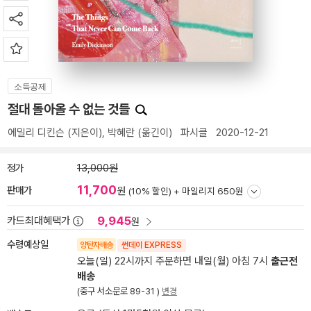
소득공제
절대 돌아올 수 없는 것들
에밀리 디킨슨
(지은이),
박혜란
(옮긴이)
파시클
2020-12-21
정가
13,000원
11,700
판매가
원
(10% 할인) +
마일리지 650원
9,945
카드최대혜택가
원
수령예상일
양탄자배송
썬데이 EXPRESS
오늘(일) 22시까지 주문하면 내일(월) 아침 7시
출근전
배송
(중구 서소문로 89-31 )
변경