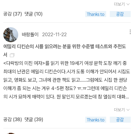
것으로 기억한다) 실제로는 인디언 혈통이 아닌 외지인 작가가 쓴 것
nel is not lighted Existence with a wallIs better we consider
더보기
자 씨익~.작년 1월 중 완독 했었는데 읽고 너무 좋아서 독후 활동?도
해 이렇게 말한다.˝나는 달랠 길 없는 슬픔을 품은 채 그토록 오랫동
분 봤는데 굉장히 좋다고 하셨다. (비타님과 루피닷님인데 존경합니
도 많을 터이니, 혜움이음에서 연이어 간행하는 것처럼 실제로 인디
Than not exist at all - (보이지 않는)암흑, 절망 속에서도누군가가
공감 (
37
)
댓글 (10)
하면서 혼자 놀았던 흔적들이 보여 사진을 올려본다. 그때는 리뷰를
안 살기 위해서는 영웅적 용기가 필요했을 것이라고 느낀다. 에밀리
다. ^^) 다른 분들은 지난 글 반응을 보았을 때 다들 나보다는 나았지
언 혈통 작가가 쓴 작품만 모아 놓은 시리즈는 상당히 이례적이다.2.
곁에 있는 것이더 낫다고 생각한다는 것일까명성은 변덕스러운 음식
쓰게 된다면 같이 올려보려고 사진을 찍어 뒀었는데 리뷰를 어떻게
디킨슨은 가장 사랑하는 친구, 통렬할 정도로 가장 가까웠던 친구를
만 또 나랑 비슷한 분들도 많아서 역시 위로가 됐다. ^^어쨌든 이상하
고딕서가 - 수상쩍을 정도로 고딕 문학에 진심인 출판사여기는 제목
바꿔놓는 접시에 올려차린 식탁 한 번에 한손님 그리고두 번째는 차
써야 하나? 고민만 하다가 시간이 지났던 것 같다.그러니까, 너무 좋
36년 동안 자신의 온 존재를 다해 사랑했다.˝(<<진리의 발견>> 60
게 오기가 생긴다. 보통 이렇게 이해가 잘 안가면 그냥 던져버리는데
그대로 고딕 문학을 집중적으로 내고 있어서, 지금까지 나온 다섯 권
바람돌이
2022-11-22
메뉴
리지 않는다남긴 부스러기를 까마귀들이 살펴보다묘하게 깍깍대며푸
은데 이 좋은 걸 어떻게 설명해야 하나요? 뭐 그런 심정이었달까?중
9쪽) 달랠 길 없는 슬픔. 디킨슨이 사랑한 사람은 친구이자 오빠의 아
<다락방의 미친 여자>을 읽기 위해서라고 생각해도 평소의 내 성격
모두가 딱 그 장르에 해당한다. 그중 두 권은 장편이고 (그중 하나는
드득 지나쳐농부의 옥수수로 가버렸고사람들이 그것을 먹고 죽는다F
에밀리 디킨슨의 시를 읽으려는 분을 위한 수준별 테스트와 추천도
년의 올리브와 가족, 그리고 올리브 이웃들의 솔직하면서, 현실적인
내였다. 이루어질 수 없는 사랑의 대상을 먼 발치서 바라보며 그녀는
이나 행동패턴에 비하면 집착하고 있는거 같다. 에밀리 디킨슨 당신
무려 르파뉴의 작품이다!), 세 권은 개스켈, 올컷, 셸리 같은 작가들의
ame is a fickle foodUpon a shifting plateWhose table once
서
서로의 관계에 대해 면밀하게 묘사되어 있는데 어쩌면 곧 우리에게
˝달랠 길 없는 슬픔˝을 시로 달랬다. 그 위안이 얼마나 컸을까만은 55
이 이기나 내가 이기나 한번 해보자 뭐 이런..... 하여튼 시집을 6권을
작품을 모은 단편집이다. 번역자가 모두 같은 사람인 것으로 미루어
a Guest but notThe second time is setWhose crumbs the
<다락방의 미친 여자>를 읽기 위한 19세기 여성 문학 도장 깨기 중
다가올, 또는 지금 현재 닥친 우리네 모습을 되돌아 볼 수 있도록 쓴
세까지 버틸 수 있는 힘을 줄만큼은 되었다. 오랜 세월 시인은 분명 뼈
읽었는데 이해가 되는 시는 시집 한 권당 3-4편에 불과하다. 그래서
이른바 '덕업일치'의 경지에 이른 1인 출판사인지도 모르겠다.(비슷한
crows inspectAnd with ironic cawFlap past it to theFarme
최대의 난관은 에밀리 디킨슨이다.시가 도통 이해가 안되어서 시집도
무척 공감가는 소설이었다. 올리브 덕분에 줄곧 노년의 건강한 올리
가 깎이는 고통을 겪었을 테지만, 깎인 뼛가루에서 ‘시‘라는 사리가 탄
그녀에 대한 자료를 찾고 그녀에 대한 이야기들을 찾기 시작했다. 작
경우가 과거 SF만 열심히 간행하다가 결국 우주 저편으로 사라졌던
r's CornMen eat of it and die.첫 번째 행과 마지막 결말이 마치
읽고, 영화도 보고, 그녀에 관한 책도 읽고.....그럼에도 시집 한 권당
브가 되고 싶어 걷기 싫어도 열심히 걷고 있기도 하다.아래 사진은 올
생했다. 그것도 한 개가 아니라 수천 개가. 그 구슬들은 하나같이 반짝
가의 생애나 생각, 주변 환경같은걸 알면 좀 이해가 되는 경우가 많으
'불새' 출판사인데, 아쉽게도 1인 출판사로 기획부터 제작까지 도맡다
이어지는 듯명예를 좇던 이의 좋지 않은 결말이 떠올랐다원어와 함께
이해가 좀 되는 시는 겨우 4-5편 정도? ㅠ.ㅠ그런데 에밀리 디킨슨
리브 책 내용과는 전혀 상관 없다.참고 하시길^^개인적으로 올리브
거렸다. 에밀리 디킨슨은 이십 대 후반부터 세상과 담을 쌓고 살았다.
니까 말이다. 시인 에밀리 디킨슨의 이름을 처음 들은건 마리아 포포
보니 번역이나 편집에서는 어설픈 부분이 적지 않았다고 기억한다.
바로 읽을 수 있으니 좋다.역시 원어 문장이 더 좋은 것 같지만 번역에
의 시가 묘하게 매력이 있다. 뭔 말인지 모르겠는데 참 열심히 대화를
그린 색을 좋아한다. 나는 주로 녹차색이라고 부르긴 하는데, 올리브
그녀는 두 개의 창이 있는, 햇살 잘 드는 작은 방에서 가로세로 대략
바의 책 <진리의 발견>에서가 최초였다. 여기서 에밀리 디킨슨이
나중에 한 번 문을 닫았을 때, 운영 자금을 마련하기 위해서라며 발행
세심하게 공을 들였다는 생각이 든다.
한다고 할까? 한 마디로 에밀리 디킨슨의 시를 정의하라면 <에밀리
그린이란 색으로 통하는 것 같다. 현재 책 표지는 리커버가 된 책이 있
45센티미터의 책상에 앉아 세계를 누볐다. 책이라는 ˝군함˝을 타고
상당한 분량으로 서술되는데 사실 이 때도 그녀의 시는 좀 흐린 눈으
인이 소장하던 '사이보그 009'와 '초인 로크' 전권을 매각하겠다고 S
더보기
는 지금 대화중>이라고 붙이겠다.그럼 누구와 대화를 하느냐?그게
지만, 나는 옛날 <올리브 키터리지> 책 표지가 좋다. <다시, 올리브>
시라는 ˝군마˝를 타고 대륙을 넘나들며 사랑과 상실, 삶과 죽음, 순간
로 읽었다. 이유는 역시 이해가 잘 안되어서...... 이 책에서 시인의 삶
NS에 올리는 '패기'를 보여주었던 것이 각별히 기억에 남는다). 그런
공감 (
38
)
댓글 (39)
진짜 사람을 딱 미치게 하는게 에밀리 디킨슨의 대화상대는 자기 자
책의 표지는 별로여도 <올리브 키터리지>책이 너무 좋아 저 색이 정
과 영원, 아름다움과 추함, 읽기와 쓰기의 즐거움을 노래했다. 디킨슨
에서 가장 중심이었던 사건은 시인이 올케였던 수잔과 시인의 사랑이
데 왜 하필 고딕 문학 시리즈인지 궁금하다. '오트란토 성'이나 '몽크'
신인거다. 에밀리 디킨슨의 시 중 다른 사람에게 보내는 편지에 쓴거
확히 어떤 색인지 찾아보려고 할일없이 저런 짓도 했었던....올리브 그
의 시를 읽는 것은 그 노래를 듣는 것이다. 이 노래에는 다운로드 비용
다. 원래 친구였는데 수잔이 시인의 오빠와 결혼하면서 둘은 더욱 친