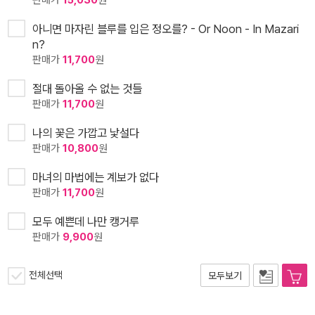
판매가
15,030
원
아니면 마자린 블루를 입은 정오를? - Or Noon - In Mazari
n?
판매가
11,700
원
절대 돌아올 수 없는 것들
판매가
11,700
원
나의 꽃은 가깝고 낯설다
판매가
10,800
원
마녀의 마법에는 계보가 없다
판매가
11,700
원
모두 예쁜데 나만 캥거루
판매가
9,900
원
전체선택
모두보기