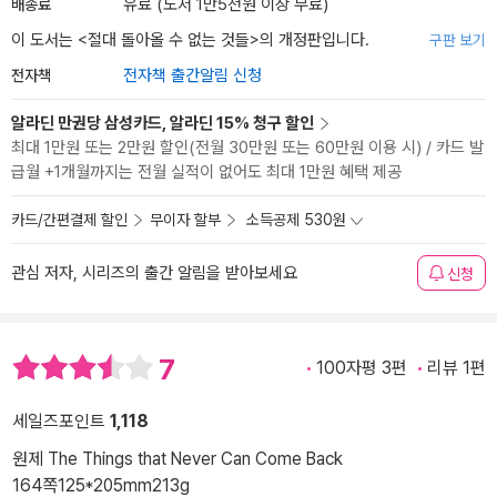
배송료
유료 (도서 1만5천원 이상 무료)
이 도서는 <
절대 돌아올 수 없는 것들
>의 개정판입니다.
구판 보기
전자책
전자책 출간알림 신청
알라딘 만권당 삼성카드, 알라딘 15% 청구 할인
최대 1만원 또는 2만원 할인(전월 30만원 또는 60만원 이용 시) / 카드 발
급월 +1개월까지는 전월 실적이 없어도 최대 1만원 혜택 제공
카드/간편결제 할인
무이자 할부
소득공제 530원
관심 저자, 시리즈의 출간 알림을 받아보세요
신청
7
100자평 3편
리뷰 1편
세일즈포인트
1,118
원제 The Things that Never Can Come Back
164쪽
125*205mm
213g