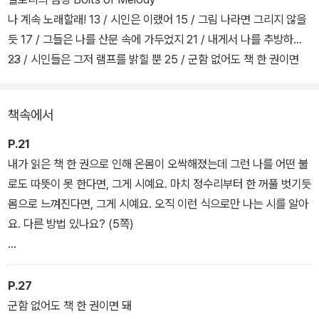
나 계속 노래할래! 13 / 시인은 이랬어 15 / 그림 나라면 그리지 않을
듯 17 / 그들은 나를 산문 속에 가두었지 21 / 내게서 나를 추방하는
23 / 시인들은 그저 램프를 밝힐 뿐 25 / 군함 없어도 책 한 권이면
돼 27
어떤 비스듬 빛 하나 A Certain Slant of Light
책속에서
P.21
내가 읽은 책 한 권으로 인해 온몸이 오싹해졌는데 그런 나를 어떤 불
로도 따뜻이 못 한다면, 그게 시예요. 마치 정수리부터 한 꺼풀 벗기듯
몸으로 느껴진다면, 그게 시예요. 오직 이런 식으로만 나는 시를 알아
요. 다른 방법 있나요? (5쪽)
그들은 나를 산문 속에 가두었지 ?
꼬마 계집애였을 때
P.27
그들이 나를 옷장 속에 넣었듯이 ?
군함 없어도 책 한 권이면 돼