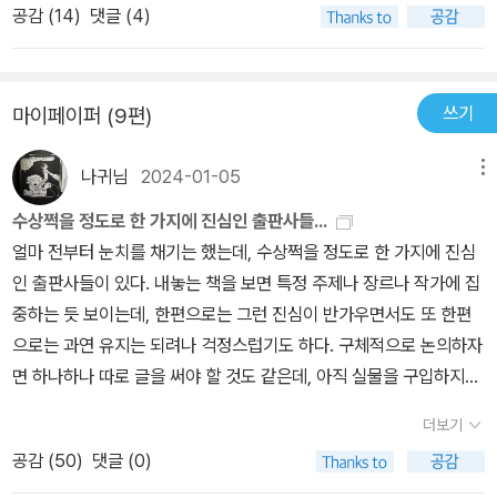
공감 (
14
)
댓글 (4)
다움을 위해 죽었으나 — 드문 일」), 심지어는 아무것도 아닌 자[nob
take Without oppress of TollㅡHow frugal is the Chariot Th
ody](「난 아무도 아냐! 넌 누구니?」) 등이 “자신을 주어로 말할 때,
at bears the Human Soulㅡ파시클 출판사에서 2018년에 출간한
자신이 지니고 있는 폭발력과 수동성의 역설을 말하는 언어의 힘”에
에밀리 디킨슨 시선집 첫 권 <<절대 돌아올 수 없는 것들>>을 거의
주목해 읽는다면 한층 긴장감 넘치는 읽기가 될 것이다. ‘파시클’의 첫
쓰기
마이페이퍼 (9편)
한 달 만에 다 읽었다. 디킨슨의 시는 거의가 짧아서 맘 잡고 읽으면
책, 디킨슨의 ‘파시클’ 파시클 출판사에서는 에밀리 디킨슨의 시를 계
몇 시간만에 완독할 수 있지만, 나는 그러고 싶지 않아 느릿느릿 쉬엄
속 번역하여 소개할 것이라고 밝히고 있다. 작년에는 에밀리 디킨슨
나귀님
2024-01-05
메뉴
쉬엄 읽었다. 이 시집에는 총 56편의 시가 실려 있다. 번역가이자 파
의 시 7편과 그 시들에 대한 신혜원 작가의 그림을 엮은 ‘그림 시집’
시클 출판사 대표인 박혜란님은 디킨슨의 시들 중 자신이 특히 좋아
수상쩍을 정도로 한 가지에 진심인 출판사들...
4권을 스페셜 에디션으로 먼저 펴낸 바 있다. 파시클의 첫 책이 디킨
하는 시들을 첫 권에 담았다고 한다. 또한 독자들에게 ˝에밀리 디킨슨
얼마 전부터 눈치를 채기는 했는데, 수상쩍을 정도로 한 가지에 진심
슨이 생전에 자기 시를 세상과 나누던 고유의 방식을 따른 ‘파시클’ 시
을 읽는 즐거움에 나침반 같은 역할˝을 해줄 것으로 기대되는 시들을
인 출판사들이 있다. 내놓는 책을 보면 특정 주제나 장르나 작가에 집
집이라는 점은 의미심장하다. 앞으로 이 출판사가 어떠한 마음으로
골랐다고. 그런 점에서 절반은 성공한 듯하다. 기존에 출간된 디킨슨
중하는 듯 보이는데, 한편으로는 그런 진심이 반가우면서도 또 한편
독자에게 책을 전하고 나눌지에 대한 포부처럼 읽히기도 한다. 그 첫
의 시집들에 소개되어 있는 시들이 많아 낯설지가 않기 때문이다. 게
으로는 과연 유지는 되려나 걱정스럽기도 하다. 구체적으로 논의하자
출발인 이 시집 『절대 돌아올 수 없는 것들』에 실린 시들은 주로 역자
다가 원문도 함께 수록돼 있어 영시로 읽기를 원하는 독자는 디킨슨
면 하나하나 따로 글을 써야 할 것도 같은데, 아직 실물을 구입하지도
가 특히 좋아하는 시들이라고 한다. “에밀리 디킨슨을 읽는 즐거움에
의 시가 가진 군더더기 없는 응축의 정수를 십분 맛볼 수 있다. 내가
않은 것이 대부분이고, 그나마 사다 놓은 것도 아직 읽지 않은 것이 대
나침반 같은 역할”을 하길 바라며 시들을 고르고 옮겼다. 사실 디킨슨
더보기
절반의 성공이라 한 것은 번역의 아쉬움 때문이다. 시는 사실 번역이
부분이어서 번역이나 편집이나 등에 대해서 뭐라고 평가하기도 뭐한
의 시에는 전부 제목이 없으며, 그만큼 독자가 읽고 해석하는 바에 따
가능한 것인가에 의문 부호가 붙을 수밖에 없는 영역 같다. 산문 번역
공감 (
50
)
댓글 (0)
데, 여하간, 자꾸 미적거리지 말고 간만에 알라딘 들어온 김에 대강 생
라 다양하고 깊이 있게 읽힐 수 있다. 시집은 그 점을 충분히 존중하고
과 달리 운문 번역은 내용 전달 뿐 아니라 운율도 살려야 하는 애로가