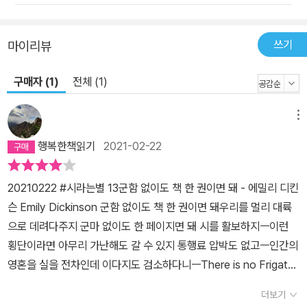
세워둔— 장전된 총이었는데— / 구석에 처박혀 있던— 어느 날 / 주
인이 지나다— 알아보고는— / 날 챙겨 나갔다— // (중략) // 그리고
쓰기
마이리뷰
밤이면— 근사했던 우리의 하루를 마치고— / 나는 나의 주인의 머리
를 경호한다— / 함께하기에는 오리 솜털 / 푹신한 베개보다— 그게
구매자 (1)
전체 (1)
더 낫다— // (중략) // 비록 그보다 내가— 더 오래 살 수 있더라도 /
그가 더 오래 살아야 한다— 나보다— / 나는 죽일 힘만 있고— / 죽
메뉴
을 힘은— 없으니까— (「내 평생 세워둔 — 장전된 총이었는데 —」
부분) 이 독특한 체험을 제공하는(독자 자신이 먼지 쌓여 있다가 드디
행복한책읽기
2021-02-22
어 쓰이게 된 ‘총’이 된 것처럼 느껴지는) 시에 대해 역자는 “파괴의
힘을 지녔지만 주인/주체가 없다면 아무런 능력도 발휘 못하는 상상
20210222 #시라는별 13군함 없이도 책 한 권이면 돼 - 에밀리 디킨
력일 수도 있고, 힘과 능력은 있으나 자유 없이 복종하며 주인을 지키
슨 Emily Dickinson 군함 없이도 책 한 권이면 돼우리를 멀리 대륙
는 존재인 노예의 상황일 수도” 있다고 해설한다. 이 시 외에도 디킨
으로 데려다주지 군마 없이도 한 페이지면 돼 시를 활보하지ㅡ이런
슨이 일종의 ‘빙의’를 통해 재현하는 ‘나’는 주로 ‘대상’으로 인식되던
횡단이라면 아무리 가난해도 갈 수 있지 통행료 압박도 없고ㅡ인간의
어떤 존재인 경우가 잦다. 소녀 때 어른들에 의해 옷장 안에 갇혔듯이,
영혼을 실을 전차인데 이다지도 검소하다니ㅡThere is no Frigate l
이제 산문 속에 갇힌 자((「그들은 나를 산문 속에 가두었지」), 다들
ike a Book To take us Lands away Nor any Coursers like a
더보기
‘진리’를 위해 죽을 때 드물게도 ‘아름다움’을 위해 죽은 자(「나 아름
Page Of prancing PoetryㅡThis Traverse may the poorest