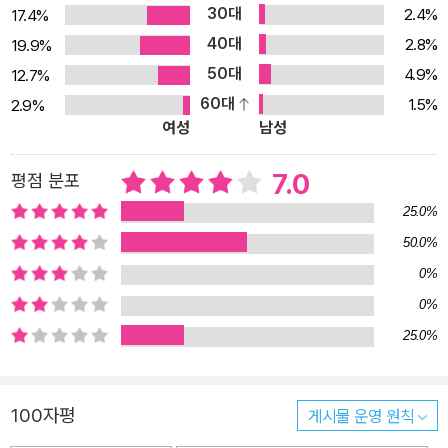
게 출판을 권유받기도 했지만, 생전에 출판 자체를 인정할 수 없었던
30대
2.4%
17.4%
불과했다. 그렇다고 디킨슨이 자신의 시를 대중에 보이고 싶어 하지
그녀는 이를 거부했다. 그녀는 종교의 반항아로서 청교도 신앙에 대
40대
않았다고는 볼 수 없다. 디킨슨은 친밀한 사람들에게 편지 형태로 시
2.8%
19.9%
해 회의를 품었으며, 구원의 희망에 대해 강한 반발심을 가지고 있었
를 보내곤 했다. 그리고 40여 편씩 시를 묶어 직접 필사하고 편집하
50대
4.9%
12.7%
다. 이는 친한 친구를 비롯한 많은 가까운 사람들의 죽음으로 인해, 일
여 ‘파시클’이라는 시집을 만들어두었다. 그 파시클 44권이 시인이
60대
1.5%
2.9%
찍부터 기독교의 신에 대해 근본적으로 강한 회의감을 가졌기 때문이
여성
남성
죽은 후 발견되었고, 4년이 지나 첫 시선집이 크게 성공을 거두었으
다. 이러한 생각은 그녀로 하여금 전통의 사고방식과 기존 종교에 대
며 그 뒤로도 계속해서 시선집이 출간되어 세상에 전해졌다. “출판은
한 불신과 전통적인 시 형식에 대한 반발로 나아가도록 했고, 이러한
7.0
평점 분포
경매예요” 이렇듯 에밀리 디킨슨이 생전에 시를 집필하고 세상으로
사고는 거기서 한 걸음 더 나아가, 그녀의 시에 혁신적인 요소를 불러
내보낸 특유의 방식, 그리고 작은 도시 안에서만 살며 결혼도 출산도
25.0%
오며 시의 내용과 형식에 있어 일찍이 선구자적 위치를 차지하도록
하지 않았고 공적 저술이나 사회·정치 참여 활동 흔적이 없다는 점 등
50.0%
했다. 그녀 생전에는 그녀의 요구에 의해 그녀의 시가 익명으로 일곱
을 미루어 우리는 그녀를 ‘여성주의 시인’이라는 이름으로 손쉽게 정
0%
편밖에 출간되지 못했지만, 그녀 사후에 44개의 시 꾸러미가 여동생
의할지도 모른다. 그것이 틀렸다는 말이 아니라, 실제 시인의 시들에
0%
러비니아 노크로스 디킨슨에 의해 발견되었다. 그리고 평생에 걸쳐
서 그러한 특성이 어떻게 구현되는지 예리하게 읽어내는 재미를 놓치
그녀의 문학 상담 역할을 해왔던 비평가이자 저널리스트, 작가인 토
25.0%
지 말자는 말이다. 시인이 시에서 ‘여성의 목소리’로 말하고 있다면,
머스 웬트워스 히긴슨(Thomas Wentworth Higginson)과 토드
이때 여성의 목소리란 대체 무엇인지, 또한 여성의 삶 속에서, 동시에
부인(Mrs. Todd)의 주선으로 1775편의 시가 세 권의 시집으로 18
그 삶의 울타리를 훌쩍 벗어나 그 목소리가 어디까지 가 닿는지, 이 책
100자평
게시물 운영 원칙
90년, 1891년, 1896년에 연속 출간되고, 두 권의 서간집이 1894년
의 시들은 잘 보여주고 있다. 영문학 박사인 편역자 박혜란은 에밀리