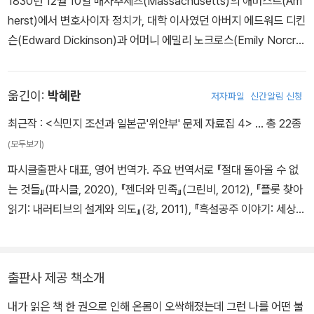
1830년 12월 10일 매사추세츠(Massachusetts)의 애머스트(Am
herst)에서 변호사이자 정치가, 대학 이사였던 아버지 에드워드 디킨
슨(Edward Dickinson)과 어머니 에밀리 노크로스(Emily Norcro
ss)의 사이에서 세 남매 중 둘째로 태어났다. 그녀는 세상을 떠날 때
까지 생애의 대부분을 애머스트에서 살았다. 또한 그녀는 외출을 극
옮긴이:
박혜란
저자파일
신간알림 신청
도로 자제하는 은둔 생활을 했는데, 1872년 이후로는 의사도 집으로
찾아와 약간 열린 문틈으로 걸어 다니는 그녀를 보며 진찰을 해야 했
최근작 :
<식민지 조선과 일본군'위안부' 문제 자료집 4>
… 총 22종
을 정도로 과도한 대인 기피 증세를 보이기도 했다. 디킨슨이 은둔 생
(모두보기)
활을 하게 된 것은 그녀의 악화된 시력은 물론, 심한 신경통으로 고생
파시클출판사 대표, 영어 번역가. 주요 번역서로 『절대 돌아올 수 없
하던 병약한 어머니를 돌보아야 하는 딸로서의 책임감, 종교 문제, 아
는 것들』(파시클, 2020), 『젠더와 민족』(그린비, 2012), 『플롯 찾아
버지와의 사고방식 차이, 식구들 사이에서의 경쟁의식, 그리고 주 의
읽기: 내러티브의 설계와 의도』(강, 2011), 『흑설공주 이야기: 세상의
원으로 활동하던 아버지로 인해 끊임없이 드나들던 손님들을 맞이해
모든 딸들을 위한 동화 1, 2』(뜨인돌, 2002; 2005)가 있다.
야만 하는 것에 대한 일종의 무의식적인 거부감 등에서 기인된 것으
로 볼 수도 있다. 하지만 이보다 더 큰 이유로, 그녀의 생애에 걸쳐 몇
번 있었던 정신적이고 정서적인 위기를 들 수 있다. 말하자면, 그녀는
출판사 제공 책소개
사랑하는 사람들과의 이별을 경험하면서 스스로 바깥세상과 점점 담
내가 읽은 책 한 권으로 인해 온몸이 오싹해졌는데 그런 나를 어떤 불