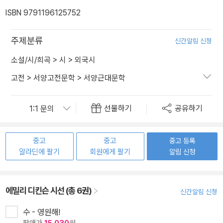
ISBN 9791196125752
주제분류
신간알림 신청
소설/시/희곡
>
시
>
외국시
고전
>
서양고전문학
>
서양근대문학
선물하기
공유하기
중고
중고
중고 등록
알라딘에 팔기
회원에게 팔기
알림 신청
에밀리 디킨슨 시선 (총 6권)
신간알림 신청
수 - 영원해!