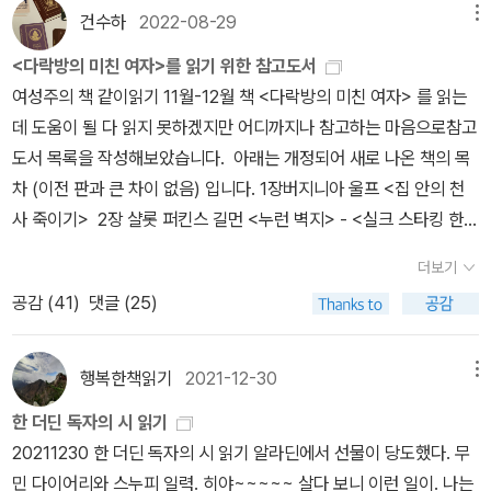
정도를 제외하면 본격적인 고딕 문학에 해당하는 작품은 의외로 많이
말고는 전부 자신과 대화하고 있는 것.에밀리 디킨슨은 정말 수다스
린 색일 것이라 단정했던 나였건만, 막상 색연필을 비교해보니 마린
건수하
2022-08-29
메뉴
이 들지 않는다. ˝아무리 가난해도˝ 들을 수 있다. 그래서 나는 이 노
해지고 그것이 사랑으로까지 이어졌다는 것이다. 아니면 원래 둘이
소개되지 않았다고 기억하기 때문에 한층 더 궁금하고 신기하고, 뭐,
럽다. 하고 싶은 얘기가 너무 너무 많다.그런데 그런 자신의 이야기를
그린색 988 번 같기도 하다. 옷장에 있는 올리브 그린색이라 칭하는
래를 매일 들어볼까 일단 생각만 해본다.^^;;; If I read a book and i
서로 사랑했는데 당시의 현실때문에 수잔이 디킨슨가를 떠나지 않고
그렇다.(카포티와 오코너와 매컬러스로 대표되는 '남부 고딕'과는 또
<다락방의 미친 여자>를 읽기 위한 참고도서
다 들어주고 이해해줄 수 있는 건 세상에 오로지 자기 자신뿐....그러
쉐타랑 조끼랑 양말을 들고 나와 비교를 해봤지만, 똑같은 색이 없는
t makes my whole body so cold no fire can warm me I kno
시인의 곁에 남기 위해 그 오빠와 결혼했다는 가설도 이 책에서 제시
느낌이 많이 다르지 않나 싶기도 하다. '고딕'의 정의를 뭐로 하느냐에
여성주의 책 같이읽기 11월-12월 책 <다락방의 미친 여자> 를 읽는
므로 그녀는 자신을 대상으로 온갖 자연과 철학과 인생에 대해서 엄
듯하다.아, 올리브 당신은 어떤 그 무엇과도 대체할 수 없는 당신만의
w that is poetry. If I feel physically as if the top of my head
하고 있다. 둘의 사랑을 암시하는 편지나 시가 많은데 그 중 내 마음에
따라 다를 수도 있기는 한데, 게이먼의 '죽음'이나 애덤스의 '웬즈데이'
데 도움이 될 다 읽지 못하겠지만 어디까지나 참고하는 마음으로참고
청난 수다를 시로 쓰는거다.시가 뭘 말하는지는 모르겠는데 자꾸 읽
색깔을 지니고 계시군요? 신디가 고개를 돌렸다. 햇빛이 장엄했다.
were taken off, I know that is poetry. These are the only w
들어온 시는두 개의 석양을 보냅니다 ㅡ낮과 내가 ㅡ 앞서거니 뒤서
같은 '고스'와는 또 뭐가 다른지도 따져봐야 할 것 같으니, 이것도 본
도서 목록을 작성해보았습니다. 아래는 개정되어 새로 나온 책의 목
다보니 에밀리 디킨슨 시의 이런 면은 느껴지는거다.이게 무슨 귀신
한낮의 빛이 끝을 향하면서 입 벌린 모습을 한 태양이 연푸른 하늘을
ay I know it. Is there any other way? 내가 읽은 책 한 권이 내
거니 달리다 ㅡ나는 둘을 끝냈답니다 ㅡ 별 네댓 개도요 ㅡ그동안 그
격적으로 파고 들어가 보면 제법 공부를 해야 될 것 같기도 하다). 일
차 (이전 판과 큰 차이 없음) 입니다. 1장버지니아 울프 <집 안의 천
씨나락 까먹는 소리냐고?그러니까 내 말은 에밀리 디킨슨은 독자와
배경으로 황홀한 노란색을 쏟아냈고, 그 빛은 헐벗은 나뭇가지들 사
온몸을 어떤 불로도 데울 수 없을 만큼 싸늘하게 만든다면, 그게 시예
는 ㅡ 하나를 만들고 있었어요 ㅡ그의 것은 훨씬 컸지만 ㅡ 내가 한 친
단 고딕서가의 책은 세 권쯤 이미 사다 놓았으니 조금 한가해질 때에
사 죽이기> 2장 샬롯 퍼킨스 길먼 <누런 벽지> - <실크 스타킹 한
대화를 안한다는 거다. 그녀의 모든 시에서 독자는 애초에 고려가 된
이로 내리 비쳤다. 그리고 그 다음 일어난 일은 이것이다-신디는 이
요. 마치 정수리부터 벗겨지는 느낌이 들게 한다면, 그게 시예요. 나는
구에게도 말했듯 ㅡ내 것이 ㅡ 손에 들고 다니기에훨씬 편리해요 ㅡ
한 번 읽어보아야 하겠다.(하지만 현실은 아직 '자불어' 1권도 다 읽지
켤레>와 <엄마 실격>에 포함되어 있습니다 3장메리 셸리 <최후의
적이 없다. 만약 그녀의 시가 출판되었다면 출판사에서 독자를 배려
일을 앞으로 평생 잊지 못할 것이다. 올리브 키터리지가 말했다.'어쩜,
시를 이렇게밖에 알지 못해요. 다른 방법이 있나요? ㅡ 에밀리 디킨
더보기
(마녀의 마법에는 계보가 없다 중 29쪽)친구인 수잔에게 편지를 쓰
못하고 말았다! 그 다음에는 '태평광기' 완질이 기다리고 있고!)3. 디
인간> - (1-2권 분권판 중 1권 품절) 4장제인 오스틴 <사랑과 우정>
한 여러가지 조치를 취했겠지만 알다시피 그녀의 시는 생전에 겨우 7
나는 늘 2월의 햇빛을 사랑했어.' 올리브가 천천히 고개를 저었다.'어
슨이 토머스 웬트워스 히긴슨에게 보낸 편지에서
공감 (
41
)
댓글 (25)
면서 자연은 하루종일 한장면의 석양밖에 만들지 못했지만, 시인은
다스칼리 - 수상쩍을 정도로 몰리에르 희곡에 진심인 출판사여기는
제인 오스틴 <노생거 사원> 5장제인 오스틴 <맨스필드 파크> 제인
편 정도가 발표되었을 뿜, 1800편이 넘는 시가 모두 사후에 발견되
쩜.' 그녀는 경외감이 깃든 목소리로 한번 더 말했다. '2월의 저 햇빛
석양에 대한 시 2편을 완성해서 보내니 내게 더 낫다는 장난 같은 시
얼마 전에 북펀드를 통해 처음 알게 되었다. 몰리에르 희곡이라면 언
오스틴 <설득> 6장존 밀턴 <실낙원> - 주구장창 언급이 된다고 합
었다. 그러니 에밀리 디킨슨이 이 시들에 대해서 독자를 고려할 이유
좀 봐.'(<다시, 올리브> 햇빛 중 224 쪽)작년 2 월에 <다시, 올리브>
이다. 그 속에 친구를 향한 사랑스런 마음이 그대로 드러나서 그 마음
제든 환영이다. 그렇잖아도 대부분의 번역서가 '몰리에르 작품집'이니
니다 7장조지 엘리엇 <미들 마치> - 무려 1416쪽이고 30년 전의
행복한책읽기
2021-12-30
메뉴
가 없는것이다. 제목도 없고, 해설도 없고, 단서도 없다. 자신의 말을
를 읽었었다. 햇빛이란 단편을 읽고 나니, 그 날의 햇빛들이 다시 보이
자체가 사랑스럽기 이를데 없다. 그런가 하면 시인은 사랑이 가지는
'몰리에르 희곡선'이니 하는 이름이다 보니, 이것저것 중복되는 작품
번역판이 개정되어 나온 것입니다. 구입 전 신중하게 고민을 해 보시
자신이 다 알아듣는데 그게 왜 필요하겠냐고 말이다. 그러므로 지금
기 시작했다. 비록 사진은 2 월 한낮의 햇빛은 아니고, 2 월 오후께 햇
한 더딘 독자의 시 읽기
책임의 무게를 분명히 인식하고 있기도 했다. 사랑이 전부라는 것우
이 많아서 좀 솎아내려고 하던 참이었다. 급기야 갖고 있는 번역서를
길.. - 지만지 고전천줄 시리즈에 축약본이 있습니다. (왼편의 완역
에 와서 그녀의 시를 읽는 나같은 독자는 정말 미치고 팔딱 뛸 노릇인
빛이었던 것같다.자연의 풍경을 면밀히 살펴보고 느끼는 작가였기에
20211230 한 더딘 독자의 시 읽기 ​알라딘에서 선물이 당도했다. 무
리가 사랑에 대해 아는 전부그것으로 충분하긴 한데 그 짐에비례하여
찾아내서 마루에 쌓아두고 차일피일하던 참이었는데, 희한하게도 몰
판 번역을 참고하여 만들어졌다고 합니다) 메리 셸리 <프랑켄슈타
거다.그런 와중에 유레카를 외치고 싶은 책을 발견했다. 책을 소개하
소설은 더욱 다정하게 파고드는 것 같다. 쓸쓸한 노년의 삶에 귀를 기
민 다이어리와 스누피 일력. 히야~~~~~ 살다 보니 이런 일이. 나는
바퀴 자국이 나겠지 (절대 돌아올수 없는 것들 135쪽)그러나 이런