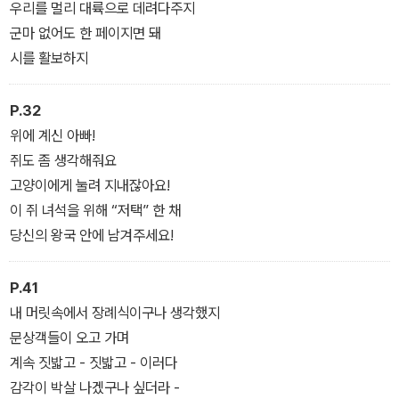
그들은 내가 “가만히” 있는 걸 좋아했거든
우리를 멀리 대륙으로 데려다주지
군마 없어도 한 페이지면 돼
시를 활보하지
P.32
위에 계신 아빠!
쥐도 좀 생각해줘요
고양이에게 눌려 지내잖아요!
이 쥐 녀석을 위해 “저택” 한 채
당신의 왕국 안에 남겨주세요!
P.41
내 머릿속에서 장례식이구나 생각했지
문상객들이 오고 가며
계속 짓밟고 - 짓밟고 - 이러다
감각이 박살 나겠구나 싶더라 -