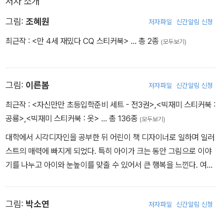
저자 소개
그림:
조혜원
저자파일
신간알림 신청
최근작 :
<만 4세 재밌다 CQ 스티커북>
… 총 2종
(모두보기)
그림:
이른봄
저자파일
신간알림 신청
최근작 :
<자신만만 초등입학준비 세트 - 전3권>
,
<빅재미 스티커북 :
공룡>
,
<빅재미 스티커북 : 옷>
… 총 136종
(모두보기)
대학에서 시각디자인을 공부한 뒤 어린이 책 디자이너로 일하며 일러
스트의 매력에 빠지게 되었다. 특히 아이가 크는 동안 그림으로 이야
기를 나누고 아이와 눈높이를 맞출 수 있어서 큰 행복을 느낀다. 여러
기업과 컬래버레이션을 통해 레드닷디자인어워드, iF디자인어워드
본상을 받았고, 오래오래 즐겁게 그림 그리는 꿈을 꾼다. 그린 책으로
그림:
박소연
저자파일
신간알림 신청
『용감한 리리』, 『초등 입학 준비 : 국어』, 『허니북 마더구스』 시리즈
등이 있다.