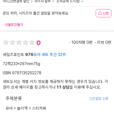
카드/간편결제 할인
무이자 할부
소득공제 570원
관심 저자, 시리즈의 출간 알림을 받아보세요
신청
선물포장불가
0
100자평 0편
리뷰 0편
세일즈포인트
976
유아 세트 주간 32위
72쪽
233*297mm
75g
ISBN 9791135202278
세트도서는 개별 서지 정보를 제공하지 못하는 경우가 있습니다. 각
권의 상세 페이지를 참고하시거나
1:1 상담
을 이용해 주십시오.
주제분류
신간알림 신청
유아
>
놀이책
>
스티커북