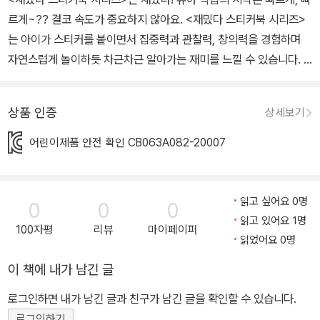
르게~?? 결코 속도가 중요하지 않아요. <재밌다 스티커북 시리즈>
는 아이가 스티커를 붙이면서 집중력과 관찰력, 창의력을 경험하며
자연스럽게 놀이하듯 차근차근 알아가는 재미를 느낄 수 있습니다. <
만4세 재밌다 IQ EQ CQ 스티커북> 세트 활용법 만4세는 사물과
자연현상, 언어에 대한 호기심이 폭발하는 시기이고 친한 사람의 감
상품 인증
상세보기
정에 자신을 이입할 줄 알고 자신이 놀이의 중심이 되려고 고집을 부
리기도 하지요. 그리고 스티커를 붙이다가 직접적인 관련이 없는 질
어린이제품 안전 확인 CB063A082-20007
문들을 끊임없이 하기도 한답니다. 아이에게 자신감을 주고 호기심을
가질 수 있는 스티커 놀이를 하는 것만으로도 스스로 잠재력을 성장
시켜 나갈 수 있습니다. 스티커를 붙이면서 자유로운 사고력과 확장
읽고 싶어요 0명
0
0
0
된 창의력을 키우도록 아이에게 아낌없는 칭찬과 격려를 해주세요.
읽고 있어요 1명
100자평
리뷰
마이페이퍼
읽었어요 0명
이 책에 내가 남긴 글
로그인하면 내가 남긴 글과 친구가 남긴 글을 확인할 수 있습니다.
로그인하기