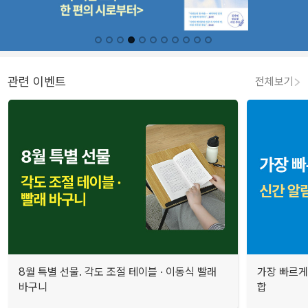
관련 이벤트
전체보기
8월 특별 선물. 각도 조절 테이블 · 이동식 빨래
가장 빠르게
바구니
합