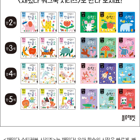
<재밌다 스티커북 시리즈>는 재밌다! 유아 학습의 시작은 빠르게, 빠