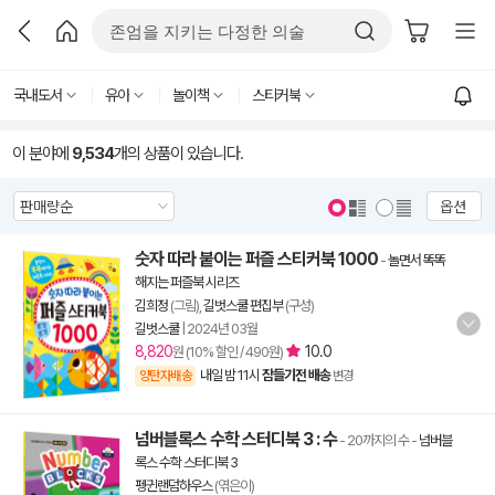
국내도서
유아
놀이책
스티커북
이 분야에
9,534
개의 상품이 있습니다.
옵션
숫자 따라 붙이는 퍼즐 스티커북 1000
-
놀면서 똑똑
해지는 퍼즐북 시리즈
김희정
(그림),
길벗스쿨 편집부
(구성)
길벗스쿨
|
2024년 03월
8,820
10.0
원 (10% 할인 / 490원)
내일 밤 11시
잠들기전 배송
양탄자배송
변경
넘버블록스 수학 스터디북 3 : 수
- 20까지의 수
-
넘버블
록스 수학 스터디북 3
펭귄랜덤하우스
(엮은이)