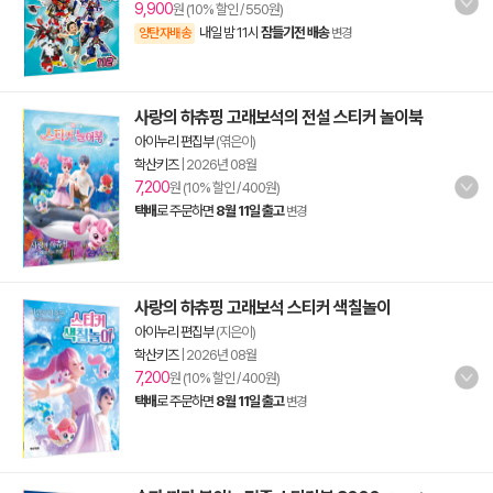
9,900
원 (10% 할인 / 550원)
내일 밤 11시
잠들기전 배송
양탄자배송
변경
사랑의 하츄핑 고래보석의 전설 스티커 놀이북
아이누리 편집부
(엮은이)
학산키즈
|
2026년 08월
7,200
원 (10% 할인 / 400원)
택배
로 주문하면
8월 11일 출고
변경
사랑의 하츄핑 고래보석 스티커 색칠놀이
아이누리 편집부
(지은이)
학산키즈
|
2026년 08월
7,200
원 (10% 할인 / 400원)
택배
로 주문하면
8월 11일 출고
변경