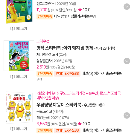
펜그로하우스
|
2026년 03월
11,700
10.0
원 (10% 할인 / 650원)
내일 밤 11시
잠들기전 배송
양탄자배송
변경
미리보기
고리 수건
명작 스티커북 : 아기 돼지 삼 형제
-
명작 스티커북
제니 에스피노사
(그림)
삼성출판사
|
2016년 03월
2,610
원 (10% 할인 / 140원)
내일 (월) 아침 7시
출근전 배송
양탄자배송
썬데이 EXPRESS
미리보기
변경
<싫으니까 싫어> 구도 노리코 작가전 + 손수건(대상도서 포함 국
내서 2만원 이상)
우당탕탕 야옹이 스티커북
-
우당탕탕 야옹이
구도 노리코
(지은이)
책읽는곰
|
2021년 07월
8,550
10.0
원 (10% 할인 / 470원)
미리보기
내일 (월) 아침 7시
출근전 배송
양탄자배송
썬데이 EXPRESS