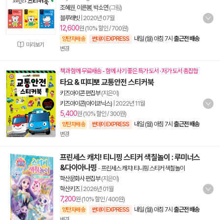
조혜원
,
이른봄
,
박소연
(그림)
블루래빗
|
2020년 07월
12,600
원 (10% 할인 / 700원)
내일 (월) 아침 7시
출근전 배송
양탄자배송
썬데이 EXPRESS
미리보기
변경
책과 함께 무료배송 - 함께 사기 좋은 특가 도서 · 저가 도서 총집합
타요 & 띠띠뽀 교통안전 스티커북
키즈아이콘 편집부
(지은이)
키즈아이콘(아이코닉스)
|
2022년 11월
5,400
원 (10% 할인 / 300원)
내일 (월) 아침 7시
출근전 배송
양탄자배송
썬데이 EXPRESS
변경
프린세스 캐치! 티니핑 스티커 색칠놀이 : 루미너스
&다이아나핑
-
프린세스 캐치! 티니핑 스티커 색칠놀이
학산문화사 편집부
(지은이)
학산키즈
|
2026년 01월
7,200
원 (10% 할인 / 400원)
내일 (월) 아침 7시
출근전 배송
양탄자배송
썬데이 EXPRESS
변경