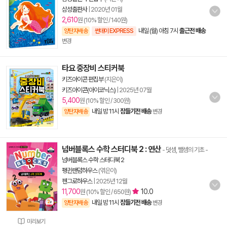
삼성출판사
|
2020년 01월
2,610
원 (10% 할인 / 140원)
내일 (월) 아침 7시
출근전 배송
양탄자배송
썬데이 EXPRESS
변경
타요 중장비 스티커북
키즈아이콘 편집부
(지은이)
키즈아이콘(아이코닉스)
|
2025년 07월
5,400
원 (10% 할인 / 300원)
내일 밤 11시
잠들기전 배송
양탄자배송
변경
넘버블록스 수학 스터디북 2 : 연산
- 덧셈, 뺄셈의 기초
-
넘버블록스 수학 스터디북 2
펭귄랜덤하우스
(엮은이)
펜그로하우스
|
2025년 12월
11,700
10.0
원 (10% 할인 / 650원)
내일 밤 11시
잠들기전 배송
양탄자배송
변경
미리보기