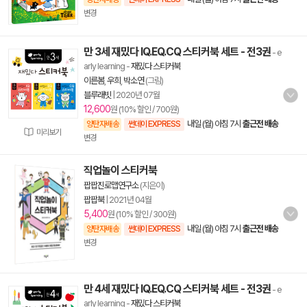
변경
만 3세 재밌다 IQ.EQ.CQ 스티커북 세트 - 전3권
- e
arly learning
-
재밌다 스티커북
이른봄
,
우희
,
박소연
(그림)
블루래빗
|
2020년 07월
12,600
원 (10% 할인 / 700원)
내일 (월) 아침 7시
출근전 배송
양탄자배송
썬데이 EXPRESS
미리보기
변경
직업놀이 스티커북
팝팝진로맵연구소
(지은이)
팝팝북
|
2021년 04월
5,400
원 (10% 할인 / 300원)
내일 (월) 아침 7시
출근전 배송
양탄자배송
썬데이 EXPRESS
변경
만 4세 재밌다 IQ.EQ.CQ 스티커북 세트 - 전3권
- e
arly learning
-
재밌다 스티커북