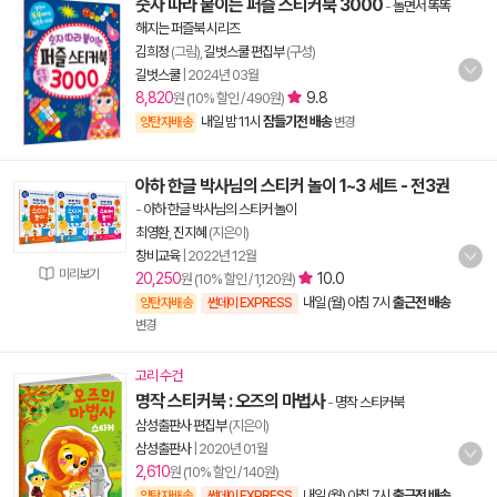
숫자 따라 붙이는 퍼즐 스티커북 3000
-
놀면서 똑똑
해지는 퍼즐북 시리즈
김희정
(그림),
길벗스쿨 편집부
(구성)
길벗스쿨
|
2024년 03월
8,820
9.8
원 (10% 할인 / 490원)
내일 밤 11시
잠들기전 배송
양탄자배송
변경
아하 한글 박사님의 스티커 놀이 1~3 세트 - 전3권
-
아하 한글 박사님의 스티커 놀이
최영환
,
진지혜
(지은이)
창비교육
|
2022년 12월
미리보기
20,250
10.0
원 (10% 할인 / 1,120원)
내일 (월) 아침 7시
출근전 배송
양탄자배송
썬데이 EXPRESS
변경
고리 수건
명작 스티커북 : 오즈의 마법사
-
명작 스티커북
삼성출판사 편집부
(지은이)
삼성출판사
|
2020년 01월
2,610
원 (10% 할인 / 140원)
내일 (월) 아침 7시
출근전 배송
양탄자배송
썬데이 EXPRESS