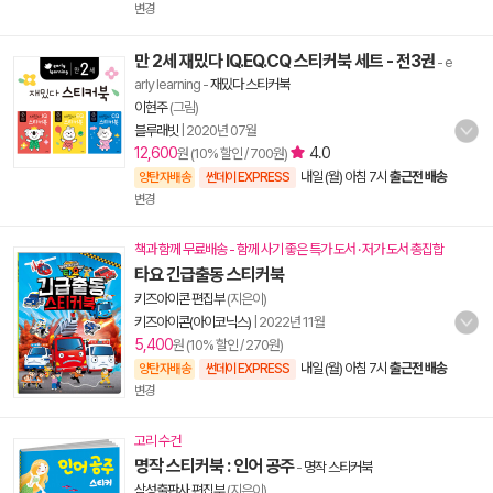
변경
만 2세 재밌다 IQ.EQ.CQ 스티커북 세트 - 전3권
- e
arly learning
-
재밌다 스티커북
이현주
(그림)
블루래빗
|
2020년 07월
12,600
4.0
원 (10% 할인 / 700원)
내일 (월) 아침 7시
출근전 배송
양탄자배송
썬데이 EXPRESS
변경
책과 함께 무료배송 - 함께 사기 좋은 특가 도서 · 저가 도서 총집합
타요 긴급출동 스티커북
키즈아이콘 편집부
(지은이)
키즈아이콘(아이코닉스)
|
2022년 11월
5,400
원 (10% 할인 / 270원)
내일 (월) 아침 7시
출근전 배송
양탄자배송
썬데이 EXPRESS
변경
고리 수건
명작 스티커북 : 인어 공주
-
명작 스티커북
삼성출판사 편집부
(지은이)