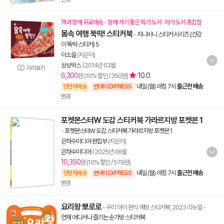
책과 함께 무료배송 - 함께 사기 좋은 특가 도서 · 저가 도서 총집합
몸속 여행 뚝딱! 스티커북
-
지니비니 스티커 시리즈 (건강
이 뚝딱 스티커) 5
이소을
(지은이)
상상박스
|
2014년 03월
미리보기
6,300
10.0
원 (10% 할인 / 350원)
내일 (월) 아침 7시
출근전 배송
양탄자배송
썬데이 EXPRESS
변경
포켓몬스터W 도감 스티커북 가라르지방 포켓몬 1
-
포켓몬스터W 도감 스티커북 가라르지방 포켓몬 1
은하수미디어 편집부
(지은이)
은하수미디어
|
2025년 06월
10,350
원 (10% 할인 / 570원)
내일 (월) 아침 7시
출근전 배송
양탄자배송
썬데이 EXPRESS
변경
요리왕 뽀로로
- 우리 아이 편식 예방 스티커북, 2023 리뉴얼
-
언제 어디서나 즐기는 손가방 스티커북