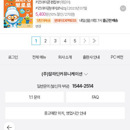
키즈아이콘 편집부
(엮은이)
키즈아이콘(아이코닉스)
|
2023년 07월
5,400
원 (10% 할인 / 270원)
내일 (월) 아침 7시
출근전 배송
양탄자배송
썬데이 EXPRESS
변경
1
2
3
4
5
로그인
전체 메뉴
회사 소개
출판사 안내
PC 버전
(주)알라딘커뮤니케이션
1544-2514
일반문의 (발신자 부담)
1:1 문의
FAQ
중고매장 위치, 영업시간 안내
뒤로가