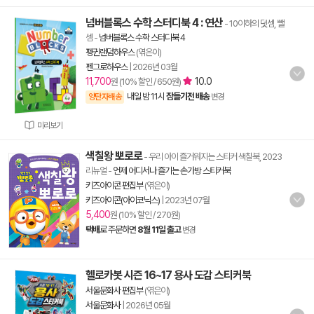
넘버블록스 수학 스터디북 4 : 연산
- 10이하의 덧셈, 뺄
셈
-
넘버블록스 수학 스터디북 4
펭귄랜덤하우스
(엮은이)
펜그로하우스
|
2026년 03월
11,700
10.0
원 (10% 할인 / 650원)
내일 밤 11시
잠들기전 배송
양탄자배송
변경
미리보기
색칠왕 뽀로로
- 우리 아이 즐거워지는 스티커 색칠북, 2023
리뉴얼
-
언제 어디서나 즐기는 손가방 스티커북
키즈아이콘 편집부
(엮은이)
키즈아이콘(아이코닉스)
|
2023년 07월
5,400
원 (10% 할인 / 270원)
택배
로 주문하면
8월 11일 출고
변경
헬로카봇 시즌 16~17 용사 도감 스티커북
서울문화사 편집부
(엮은이)
서울문화사
|
2026년 05월