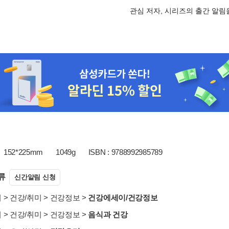
관심 저자, 시리즈의 출간 알
152*225mm
1049g
ISBN : 9788992985789
류
신간알림 신청
서
>
건강/취미
>
건강정보
>
건강에세이/건강정보
서
>
건강/취미
>
건강정보
>
음식과 건강