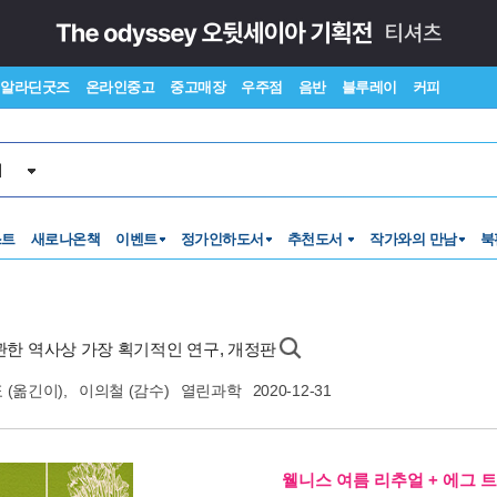
알라딘굿즈
온라인중고
중고매장
우주점
음반
블루레이
커피
서
스트
새로나온책
이벤트
정가인하도서
추천도서
작가와의 만남
북
 관한 역사상 가장 획기적인 연구, 개정판
표
(옮긴이),
이의철
(감수)
열린과학
2020-12-31
웰니스 여름 리추얼 + 에그 트