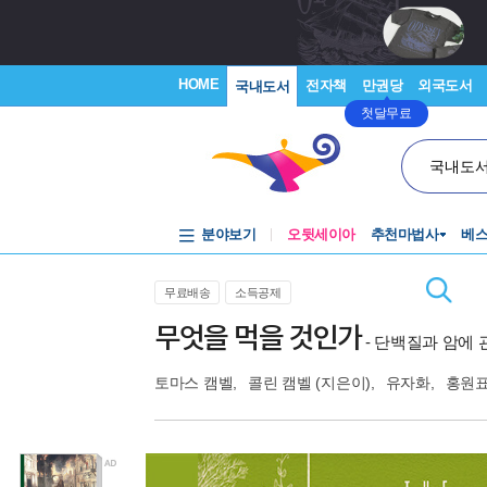
HOME
전자책
만권당
외국도서
국내도서
첫달무료
국내도
분야보기
오뒷세이아
추천마법사
베
무료배송
소득공제
무엇을 먹을 것인가
- 단백질과 암에
토마스 캠벨
,
콜린 캠벨
(지은이),
유자화
,
홍원