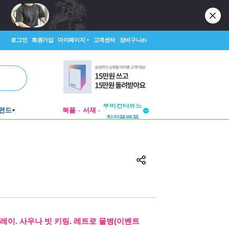
로그인
회원가입
마이페이지
고객센터
장바구니
(0)
투비컨티뉴드
펀드
북플
서재
창작플랫폼
투비컨티뉴드
레이. 사우나 빗 키링. 레트로 물병(이벤트