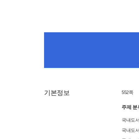
기본정보
552쪽
주제 분
국내도
국내도