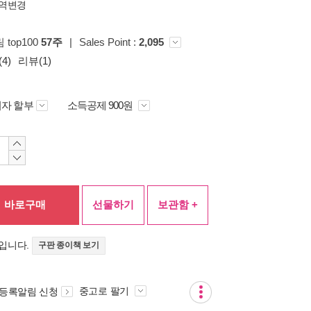
역변경
 top100
57주
|
Sales Point :
2,095
4)
리뷰(1)
자 할부
소득공제 900원
바로구매
선물하기
보관함 +
입니다.
구판 종이책 보기
중고로 팔기
 등록알림 신청