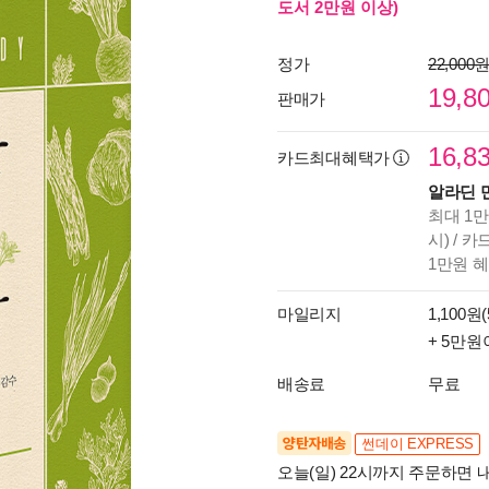
도서 2만원 이상)
정가
22,000
19,8
판매가
16,8
카드최대혜택가
알라딘 
최대 1만
시) / 
1만원 
마일리지
1,100원(
+ 5만원
배송료
무료
양탄자배송
썬데이 EXPRESS
오늘(일) 22시까지 주문하면 내