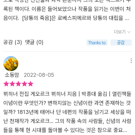
록된 책이다. 이름은 들어보았으나 작품을 읽기는 이번이 처
음이다. [당통의 죽음]은 로베스피에르와 당통의 대립을 시
작으로 당통이 단두대에 서기까지의 과정을 보여주면서 당
더보기
시 프랑스의 혼란스러운 정치 상황과 피폐한 시민들의 삶을
공감 (
3
)
댓글 (0)
보여준다. 로베스피에르는, 공화국의 무기는 공포이고, 공
화국의 힘은 미덕이라고 말한다. 미덕 없는 공포는 부패하기
쉽고, 공포 없는 미덕은 무기력하기 마련이라는 설명을 보태
메뉴
면서. 당통은 로베스피에르가 이끄는 자코뱅당이 전제 정치
소동맘
2022-08-05
와 다르지 않다고 말한다. 로베스피에르는 공포를 무기로 사
용한다는 점은 일단 인정하지만, 학살에 가까운 무력 행사를
뷔히너 전집 ​게오르크 뷔히너 지음 | 박종대 옮김 | 열린책들
하는 혁명 정부는 폭정에 맞서는 자유의 전제 정치라고 합당
​​이념이란 무엇인가? 변하지않는 신념이란 과연 존재하는 것
화하면서 그 공포를 휘두르는 권리가 누구에 있는지에 따라
일까? 1813년에 태어나 단 네편의 작품을 남기고 세상을 떠
다르다고 반박한다. 로베스피에르는 사회가 마땅히 보호해
난 천재작가 게오르크... 그의 작품 속의 사람들, 신념의 사람
야 할 사람은 오직 평화로운 시민뿐이라고 주장하는데, 과연
들을 통해 현 시대를 돌아볼 수 있다는 것은 참으로 중요하