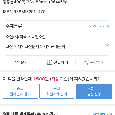
양장본
400쪽
128*188mm (B6)
456g
ISBN 9788932912479
주제분류
신간알림 신청
소설/시/희곡
>
독일소설
고전
>
서양고전문학
>
서양근대문학
선물하기
공유하기
이 책을 알라딘에
1,500
원 (
최상
기준)에 파시겠습니까?
중고
중고
중고 등록
알라딘에 팔기
회원에게 팔기
알림 신청
열린책들 세계문학 (총 285권)
신간알림 신청