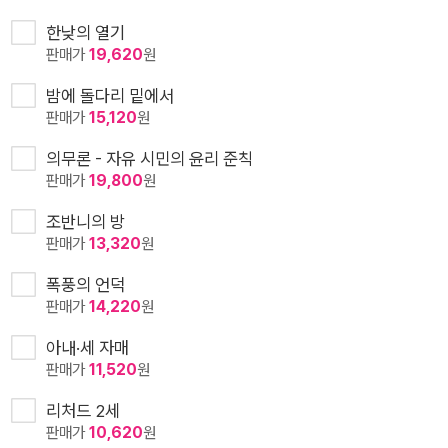
한낮의 열기
판매가
19,620
원
밤에 돌다리 밑에서
판매가
15,120
원
의무론 - 자유 시민의 윤리 준칙
판매가
19,800
원
조반니의 방
판매가
13,320
원
폭풍의 언덕
판매가
14,220
원
아내·세 자매
판매가
11,520
원
리처드 2세
판매가
10,620
원