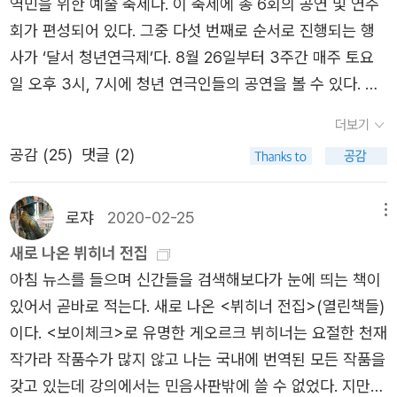
역민을 위한 예술 축제다. 이 축제에 총 6회의 공연 및 연주
을 작성했습니다.더 좋은 서평을 쓸 수 있도록 열독하겠습니
식의 사회적ㆍ역사적 결정론과 자기 소외는 뷔히너 문학의
는 제임스 조이스 단골 펍을 그대로 옮겨왔다는 식당이다.
한 등장인물들의 대사가 많은 생각거리를 던져주는 작품인
회가 편성되어 있다. 그중 다섯 번째로 순서로 진행되는 행
다. 서평이 힐링♡​
주요 특징이다. 사회사적으로 보면 보이체크는 가장 비천한
조이스를 떠올리며 아일랜드산 기네스 맥주와 요리를 즐겼
터라 기회가 되면 연극이나 뮤지컬로 만나고 싶어지는 작품
사가 ‘달서 청년연극제’다. 8월 26일부터 3주간 매주 토요
계층 출신이 주인공으로 나오는 독일 최초의 비극이다....이
다(식사도 맛있는 편).그리고 마지막 일정으로 트램을 타고
이기도 하다. ​희곡이 문학장르로 자리잡은 것은 고대 그리스
일 오후 3시, 7시에 청년 연극인들의 공연을 볼 수 있다. 내
작품에서 그는 주체적 인간이 아닌 타인의 도구이자 사회적
서 도심에서 좀 떨어진 묘지를 찾아갔다. 조이스와 가족이
로 거슬러 올라갈 정도로 오래되었다. 그러나 소설에 익숙한
가 보려는 공연은 내일 선보이는 ‘극단 폼(form)’의 『보이
상황으로 파탄 난 개체로 그려진다. -p.373~374, 뷔히너
더보기
묻혀 있는 묘지로 안내판이 있어서 쉽게 찾을 수 있었다(토
내게 희곡은 어렵게 다가오는 편이다. ( 많이 읽어보지도 못
첵』(Woyzeck, 보이체크)다. * 게오르크 뷔히너, 임호일 옮
전집, 열린책들, 역자해설 중에서] 이렇게 보이체크에 대한
마스 만의 무덤을 찾으며 시작된 일정이 조이스의 무덤 방문
공감 (
25
)
댓글 (2)
했다. ) 공연을 위한 대본이기에 작품 속 인물들을 구체적으
김 《보이체크 / 레옹스와 레나》 (지만지, 2019년) * 게오
배경을 알고 나니 작품에 대한 이해가 확실해졌다. 왜 보이
으로 종료되었다). 조이스의 죽음과 함께 그의 문학이 갖는
로 상상하려 애쓰게 되는데, 인물의 대화만으로 상황을 유추
르크 뷔히너 원작, 타데우시 브라데츠키 연출 《보이체크: 연
체크에게 환청이 들리고 헛것이 보일 정도로 내내 불안해하
현재적 의의에 대해 짧은 강의을 하고 기념 단체사진을 찍었
해가면서 그 사이를 상상력으로 채워보는 것 또한 도전과제
습과 과정의 기록》 (올댓콘텐츠, 2011년) * [절판] 게오르
로쟈
2020-02-25
메뉴
며, 정신없이 쫓기듯 뛰어다니며 일을 해야만 했는지 알 수
다. 그로써 계획했던 일정이 모두 마무리되었다. 기내 일박
다. 그런데 소설보다 극적인 긴장감이 높은 희곡을 천천히
크 뷔히너, 최병준 옮김 《보이체크》 (예니, 2005년) * 게
있었다. 보이체크는 이발사로 대위의 시중을 들고, 완두콩만
새로 나온 뷔히너 전집
을 빼면 이제 마지막 저녁식사와 스위스에서의 마지막 일박
읽다보면 어느 순간 인물들의 대사 속의 장면들이 더욱 시각
오르크 뷔히너, 박종대 옮김 《뷔히너 전집》 (열린책들, 202
먹으며 의사의 실험 대상이 된다. 아내 마리와 아기를 위해
아침 뉴스를 들으며 신간들을 검색해보다가 눈에 띄는 책이
을 남겨놓고 있다. 10번째 문학기행이 무탈하게 마무리되고
적이고, 입체적으로 확~ 다가오는 순간이 생기는데 이럴 때
0년) * 임호일 《게오르크 뷔히너의 문학과 삶》 (지만지, 2
쉴 새 없이 돈을 벌어야하지만 가난에서 벗어날 수 없다. 마
있어서 곧바로 적는다. 새로 나온 <뷔히너 전집>(열린책들)
있어서 다행스럽다. 무탈귀국하면 휴식 대신 빼곡한 강의 일
나름의 지적인 만족감을 얻는다. ( 해냈어! 이런 느낌이랄
021년)《보이체크》는 독일의 극작가 게오르크 뷔히너(Geor
리는 남자들의 유혹 대상이 되고 결국 군악대장에게 넘어가
이다. <보이체크>로 유명한 게오르크 뷔히너는 요절한 천재
정이 기다리고 있지만 스위스의 기억과 경험이 또 추억으로
까? ) 입말체로 되어있어 연극배우마냥 소리 내어 읽어보는
g Büchner, 1813~1837)의 미완성 유작이다. 뷔히너는
고 만다. 보이체크는 본래 가지고 있던 불안과 세상에 대한
작가라 작품수가 많지 않고 나는 국내에 번역된 모든 작품을
남게 되리라...
즐거움 또한 존재한다. 물론 전문가(!)가 무대에 올리는 공연
《보이체크》를 포함한 희곡 세 편(《당통의 죽음》과 《레옹스
분노, 사랑에 대한 질투로 아내 마리를 살해한다. 김애란 작
갖고 있는데 강의에서는 민음사판밖에 쓸 수 없었다. 지만지
을 기대하게 되는 즐거움이 더 크지만 말이다. 다른 희곡 작