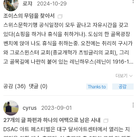
일으키는 심연에서부터 올라오는 분노, 격동하는 투쟁의 동
상에 나올 수 있었다. 이 희곡의 주인공인 보이체크는 실존
이 지속됩니다. 미움이나 사랑, 의망은 없어지고 끔찍한 공
로쟈
2024-10-29
메뉴
는 이발병, 잡역병으로 일하는 군대 졸병이다. 가난했던 터
력은 그의 시선에서 빛을 발한다. 사랑에서 조차 그는 완벽
인물이다. ‘요한 크리스티안 보이체크’가 1821년 어떤 과부
허와 고통과 불안만 남았습니다. 우리가 존재하는 이유에 대
조이스의 무덤을 찾아서
라 제대로 배우지도 못했고, 결혼비용 때문에 결혼식도 못
하면서도 부조리하고, 도피만을 원하는 이기적인 사랑을 찾
를 살해하고, 1824년 라이프치히 시청 앞 광장에서 공개 처
해 사유해 보고 싶은 책입니다.
스위스문학기행 공식일정이 모두 끝나고 자유시간을 갖고
올린 채 아기를 가졌으며, 그것 때문에 부도덕하다며 손가락
아내는 눈을 가지고 있다. <보이체크>와 마찬가지로 실존
형되었다. 보이체크는 어린 시절부터 힘든 삶을 살아갔고 용
있다(쇼핑을 하거나 휴식을 취하거나). 도심의 한 골목광장
질을 받는 하층민이다. 돈에 궁했던 보이체크는 온갖 천한
인물을 바탕으로 쓴 <렌츠>에서는 정치 비판보다 인간 존
병으로 군대를 전전한다. 군 생활을 마감하고 1818년 라이
벤치에 앉아 나도 휴식을 취하는중. 오전에는 취리히 구시가
일을 하고, 실험대상이 되어 완두콩만 섭취하면서 오로지 아
재 자체에 대한 그의 시각도 느낄 수 있었다. 악화되는 정신
프치히로 돌아와 과부 우스트와 연인관계가 되지만, 그녀가
와 그로스뮌스터 교회(종교개혁가 츠빙글리의 교회), 그리
내와 아이를 위해 푼돈을 벌며 살아간다. ​보이체크 속 대부
병을 극복하고자 노력하는 렌츠의 서신을 기반으로 쓰인 단
다른 남자들을 만나자 보이체크는 칼로 찔러 죽인다. 그동안
고 골목길에 나란히 붙어 있는 레닌하우스(레닌이 1916-17
분의 등장인물들은 이름보다는 각 사회계층을 상징하는 신
편은 의학자이기도 한 뷔히너의 깊은 이해와 공감을 느낄 수
보이체크는 실직해 일이 없는 상태에서 구걸과 노숙을 하며
년에 세들었던 집)와 뷔히너하우스를 보았다(보았다는 말이
분으로 표현되고 있기도 하다. 문학적으로는 '기존의 선형적
있었다. 렌츠는 괴테의 미움을 받는 불운의 천재 작가로, 뷔
더보기
근근이 살아가는 상태였다. [뷔히너는 이 사건에다 여러 다
모호한데 집의 현판을 보았다). 취리히의 레닌에 관해 짧게
구조 대신 조각난 짧은 장면들이 급작스럽게 전환되는 방식
히너의 오마주로 인해 오명을 씻을 수 있었을 듯 하다. 다소
른 소재를 버무려 한 인간의 개인적 비극을 문학적으로 형상
공감 (
36
)
댓글 (0)
소개. 레닌의 망명지이기도 했지만 취리히는 다다이즘의 산
으로 전개' 되며, 이렇게 '고의적으로 작품의 흐름을 파편화
도전적이었던 희곡읽기를 독특한 <뷔히너 전집>으로 하게
화했다. 여기서 비극은 목적론적인 운명에서 비롯되지 않는
실이기도 했다. 다다와 관련된 카페와 카바레 볼테르 앞에서
해 내용을 한층 입체적으로 구성함으로써 구조에서부터 모
되어 즐거웠다. 희곡에 좀 더 익숙해 진 후에 그의 희곡을 다
다. 한 인간의 존재 목적이 다른 어떤 존재에 있다면 개인은
사진을 찍고 일행은 점심을 먹기 위해 바와 레스토랑을 겸하
cyrus
2023-09-01
순과 혼란으로 가득찬 사회상을 효과적으로 전달'하고 있다.
메뉴
시 읽어보아도 좋을 것 같지만, 장르적인 특성 보다는 그의
결국 자기 자신에게 소외될 수밖에 없다. 뷔히너는 그런 목
고 있는 제임스 조이스로 향했다(우연히 고트프리트 켈러가
게다가 작가가 채 완성을 못하고 요절함으로써 원작 자체가
27개의 글 파편과 하나의 여백으로 남은 사내
시선과 창의적인 표현에 계속해서 매료될 수 있었다.꼭 읽고
적론에 반기를 든다. 개인의 운명을 결정하는 것은 오히려
어릴때부터 서른살 때까지 살았다는 집의 현판을 보게 돼 다
미완성인데다가, 막과 장의 구분이 모호하여 대중들에게 어
DSAC 아트 페스티벌은 대구 달서아트센터에서 열리는 지
싶은 책을 신청해서 지원 받았으며 진심을 담아 정성껏 서평
그 개인을 둘러싼 사회적ㆍ역사적 요인이라는 것이다. 이런
행이었다.켈러 공원 방문을 대체할 수 있었다). 더블린에 있
려운 작품으로 인식되고 있기도 하다. 그러나 주인공을 비롯