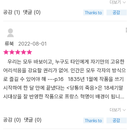
더보기
소설이다. 친구의 소개를 찾아간 어느 시골 마을에서 위안을
어 보였다. 298p.'아무 소리 안 들리세요? 저기 지평선 곳곳
어떤 인물의 말인지를 헷갈리지 않고 정확하게 알 수 있다는
박히는 대사들이 너무나도 많다. 혁명을 만들기 위함이 그들
얻으며 안정을 찾아간 그에게 돌아오라는 아버지의 편지가
공감 (
1
)
댓글 (0)
에서 외쳐 대는 저 끔찍한 소리? 사람들이 보통 정적이라고
점이 아닐까 한다.​​<뷔히너 전집>은 요절한 안타까운 독일
을 만들어버린 혁명! 끝없이 서로가 서로를 물고 헐뜯는 그
전해지면서 그의 정신적 상황이 악화된다. 렌츠에게 편지를
부르는 소리인데... ' 이 대목에선 렌츠가 그저 한없이 가여웠
작가 게오르크 뷔히너의 작품을 모아놓은 책이다. 독일이라
들... 마치 지금의 우리를 보는 것 같다. 우리 인류 앞으로도
전해준 카우프만은 이상주의 신봉자였고, 렌츠는 이를 격하
다. 어쩌면 렌츠를 통해 게오르크 뷔히너 자신의 얘기를 들
하면 철학의 나라가 저절로 떠올라 나에게 독일 문학은 일종
메뉴
영원히 풀리지 않을 숙제들이 아닐까? 보이체크와 마리. 그
게 반대하는 입장이었다. 렌츠는 현실을 재현한다는 작가들
려주고 싶었던 것은 아니었을까하는 생각이 들었다. 의학을
의 도전이었다. 작품들을 모아놓은 것이기에 호흡이 짧아 처
둘 사이에서 태어난 아기. 하지만 자식에게 눈길조차 주지
류북
2022-08-01
도 현실에 대해 아는 것이 없고, 더하여 현실을 미화하기도
공부했지만 정치 운동에도 관심이 많았다는 그의 색이 고스
음 도전하는 독일 문학으로 적절하지 않을까 생각하여 읽어
않는 아버지 보이체크. 그의 삶이 지금부터 펼쳐진다. 뷔히
한다고 지적한다. 그는 각각의 생명이 갖는 가치는, 아름다
란히 드러나는 작품들이다.희곡이 어려워 도전하지 못하거
보았다.​​<뷔히너 전집>은 '당통의 죽음', '보이체크', '레옹스
너 전집의 두 번째 이야기 보이체크는 1780년 라이프치히
우리는 모두 바보이고, 누구도 타인에게 자기만의 고유한
움과 추함과 관계없이 그 나름 있는 그대로의 실존 방식만으
나 알려지지 않은 명작을 읽어보고 싶다면 자신있게 <뷔히
와 레나', ;렌츠', '허센 지방의 전령', '뇌신경에 관한 시범 공
의 가발쟁이 아들로 실존 인물이라고 하니 더 궁금해지는 그
어리석음을 강요할 권리가 없어. 인간은 모두 각자의 방식으
로도 충분하다고 얘기한다.렌츠가 말하는 무한한 아름다운
너 전집>을 추천하고 싶다.
연'의 작품들을 다루고 있다. 개인적으로는 정치적, 철학적
의 삶. 과연 어떻게 그려질까? 보이체크 또한 미완성 희곡으
로 즐길 수 있어야 해 ---p.16 1835년 1월에 작품을 쓰기
이란 인간을 사랑함으로써 각 개체의 고유한 본질을 파고드
인 요소들을 각각의 작품들에서 짙은 색으로 드러나고 있음
로 읽는 재미가 시간 가는 줄 모르게 재미지다. 마리 그녀에
시작하여 한 달 만에 끝냈다는 <당통의 죽음>은 18세기말
는 것. 작가는 렌츠를 통해 진실한 내면 즉, 자신의 진정한
을 알 수 있었다. 책에서 다루고 있는 작품들 중에 <당통의
게 남편은 그저 인색하기만 하고... ​그런 마리에게 나타난 또
시대상을 잘 반영한 작품으로 프랑스 혁명이 배경이 됩니다.
욕구가 무엇인지를 스스로 들여다보지 않은 채 시류에 떠밀
죽음>, <보이체크>, <허센 지방의 전령>이 가장 기억에 남
다른 남자 하사관. 왠지 불안하다. 보이체크와 마리 이들 부
왕정의 불합리성, 신분제 사회의 불평등, 빈부 격차, 경제적
려 위를 향해 끝없이 달리기만 하는 우리의 모습을 얘기한
더보기
는다. <당통의 죽음>은 '혁명'이라는 목표를 가졌으나 두 당
부에게 앞으로 어떤 일들이 펼쳐질까? 보이체크 그에게 점
인 어려움 속에 혁명 지도자 동지였던 당통과 로베스피에르
다. 소설의 마지막에서 렌츠에게 있어 실존은 어쩔 수 없는
파 간의 충돌을 다루고 있다. 에베르파와 당통파는 두 진영
공감 (
0
)
댓글 (0)
점 다가오는 어두운 그림자들... 군의관들과 마리와의 인연은
의 갈등이 잘 표현되어 있는 극작품입니다. 시대를 앞서간
짐이며, 그는 그렇게 살아갔다는 말이 너무나 외롭고 공허하
의 군대처럼 두 패로 나뉘어 있지만 좇는 목표는 동일하다.
곧 악연이 되고 그 악연은 이제 보이체크의 인생마저 흔들리