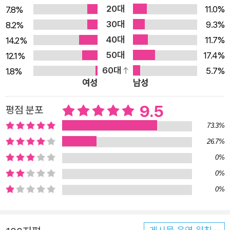
20대
형식과 낭만성을 벗어난 냉철한 사실주의, 부조리와 소외 등
11.0%
7.8%
30대
현대 연극의 주요한 특징들을 선구적으로 보여 준 작품들로
9.3%
8.2%
40대
평가된다. 그의 이름을 기리기 위해 제정된 <게오르크 뷔히
11.7%
14.2%
50대
너상>은 현재 독일어권에서 가장 권위 있는 문학상으로 꼽
17.4%
12.1%
60대
힌다. 이 책을 번역한 전문 번역가 박종대 씨는 대부분 희곡
5.7%
1.8%
여성
남성
들로 구성된 뷔히너의 작품들을 공연에도 적합한 생생하게
읽히는 우리말로 세심하게 옮겼다. 번역 원본으로는 독일 dt
9.5
평점 분포
v 출판사의 『게오르크 뷔히너: 작품과 편지들Georg Büch
73.3%
ner: Werke und Briefe』(엮은이: 카를 푀른바허Karl Pörn
26.7%
bacher, 게르하르트 샤우프Gerhard Schaub, 한스요아힘
0%
짐Hans-Joachim Simm, 에다 치클러Edda Ziegler)을
0%
사용했다. 현재로서는 가장 권위 있는 판본 중의 하나다.
0%