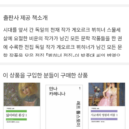
남기며 후대 작가들에게 깊은 영향을 주었다. 그의 희곡들은 오늘
가 거기에 딱 들어맞는 사람이다.
날 전 세계적으로 널리 공연되고 있으며, 전통적인 기승전결을 벗
출판사 제공 책소개
어난 열린 형식과 낭만성을 벗어난 냉철한 사실주의, 부조리와 소
외 등 현대 연극의 주요한 특징들을 선구적으로 보여 준 작품들로
시대를 앞서 간 독일의 천재 작가 게오르크 뷔히너 스물세
평가된다. 그의 이름을 기리기 위해 제정된 <게오르크 뷔히너상
살에 요절한 비운의 작가가 남긴 모든 문학 작품들을 한 권
>은 현재 독일어권에서 가장 권위 있는 문학상으로 꼽힌다.
에 수록한 전집 독일 작가 게오르크 뷔히너가 남긴 모든 문
학 작품을 모은 전집 『뷔히너 전집』이 박종대 씨의 번역으로
열린책들에서 출간되었다. 열린책들 세계문학 시리즈의 24
7번째 책이다. 뷔히너는 시대를 앞서간 파격적인 형식과 독
이 상품을 구입한 분들이 구매한 상품
창적인 언어로 독일 현대극의 선구로 평가받는 뛰어난 수작
들을 남긴 작가다. 그러나 스물세 살의 나이에 병환으로 갑
작스럽게 숨을 거두어, 요절한 비운의 천재로 불리운다. 이
른 나이에 죽음을 맞은 그가 생전에 남긴 작품은 단 네 편뿐
이지만, 독일 문학사에 강렬한 흔적을 남겼다. 프랑스 혁명
을 이끈 지도자였으나 본래 목적을 상실한 혁명에 환멸을 느