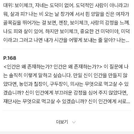
가 잘못됐어. 우리에게 뭔가가 빠져 있는 것 같다고. 그게 정확히
대위: 보이체크, 자네는 도덕이 없어. 도덕적인 사람이 아니라고!
뭔지는 모르겠지만, 그걸 찾겠다고 우리끼리 서로의 내장을 파헤
뭐, 살과 피? 나는 비 오는 날 창가에 서서 흰 양말을 신은 여자가
치고, 서로의 육신을 갈기갈기 찢어서야 되겠나? 그만두게, 우린
골목길을 뛰어가는 걸 보면, 젠장, 보이체크, 사랑의 감정을 느껴.
불쌍한 연금술사야.
나도 피와 살이 있어. 하지만 보이체크, 중요한 건 미덕이야, 미덕
- 「당통의 죽음」
이라고! 그러고 나면 내가 시간을 어떻게 보내는 줄 알아? 나는
항상 나 자신에게 말해. 너는 도덕적인 인간이다, (흥분해서) 너
는 선한 인간이다, 선한 인간이다, 하고 말이야.
P.168
보이체크: 예, 대위님, 미덕! 명심하겠습니다. 저에겐 아직 그게
<인간은 왜 존재하는가? 인간은 왜 존재하는가?> 이 질문에 나
없습니다. 아시다시피 저희처럼 미천한 것들에게는 미덕이 있을
는 솔직히 이렇게 말하고 싶습니다. 만일 신이 인간을 만들지 않
턱이 없죠. 그래서 저희는 본능대로 살아갈 뿐입니다. 물론 저도
았다면, 농민과 칠장이, 구두장이, 의사는 무엇으로 먹고살 수 있
신사라면, 그러니까 모자를 쓰고 시계를 차고 예복을 차려입으면
겠습니까? 신이 인간에게 부끄러운 감정을 심어 주지 않았다면,
고상하게 말할 수 있고, 도덕적으로 행동하려고 할 겁니다. 미덕
재단사는 무엇으로 먹고살 수 있겠습니까? 신이 인간에게 서로
이라는 건 참 좋은 게 분명합니다, 대위님. 하지만 저는 가난하고
를 때려죽일 욕구를 장착하지 않았다면, 군인은 무엇으로 먹고살
불쌍한 종자입니다.
수 있겠습니까? 그러니 의심하지 맙시다. 우리가 존재하는 이유
더보기
- 「보이체크」
는 이렇게 고상하고 사랑스럽습니다.