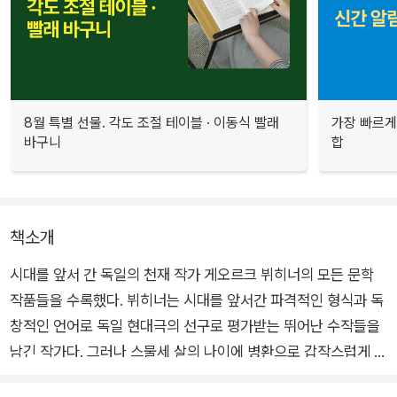
8월 특별 선물. 각도 조절 테이블 · 이동식 빨래
가장 빠르게
바구니
합
책소개
시대를 앞서 간 독일의 천재 작가 게오르크 뷔히너의 모든 문학
작품들을 수록했다. 뷔히너는 시대를 앞서간 파격적인 형식과 독
창적인 언어로 독일 현대극의 선구로 평가받는 뛰어난 수작들을
남긴 작가다. 그러나 스물세 살의 나이에 병환으로 갑작스럽게 숨
을 거두어, 요절한 비운의 천재로 불리운다.