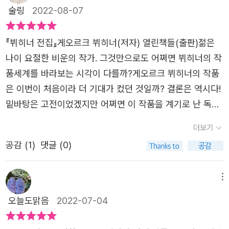
것이 시급한 사람에게 도덕과 미덕을 따지는 대위의 말은 공
좋아한다는게 스스로도 의문이지만.아뭏든 그런 내가 <뷔히
우리 모두가 어리석은 자이고, 자유의지를 통해 희망을 얻
술링
2022-08-07
있어 더 사실감이 느껴지는 이야기였다.​미완성 희곡인 '보이
염불에 불과하다. 작가는 견습공의 말을 통해 신이 인간을
너 전집>을 통해 세 편의 희곡을 만났다. 학창시절에 읽었던
고, 결국은 그 어리석음을 즐길 수 밖에 없다는 말... 얼마전
체크'는 실존인물이라고 한다. 1780년 라이프치히에서 가발
만들고, 그 인간에게 욕구를 심어주었기에 또 다른 인간들이
셰익스피어의 4대 비극과 몇 해전 독서모임에서 읽었던 리
장애인들이 지하철을 점검하는 시위를 우리 모두는 기억한
『뷔히너 전집』게오르크 뷔히너(저자) 열린책들(출판)​​젊은
장이의 아들로 태어난 요한 크리스티안 보이체크가 주인공
먹고 살 수 있는 있다고 말하면서 인간이 존재하는 이유를
어왕과 멕베스에 이어 읽게 된 몇 안되는 희곡이다. 힘들거
다. 지하철을 이용하는 일부 시민들은 그들을 원망했고, 장
나이 요절한 비운의 작가. 그것만으로도 어쩌면 뷔히너의 작
인 희곡이다. 보이체크는 대위의 이발사로 일하지만 아내 마
의심하지 말라고 역설적으로 말하며 사회의 부조리를 통렬
라는 예상과 달리 많은 부분을 공감하고 이해하며 읽었다. 2
애인들은 스스로의 이동권을 주장하면서 힘없는 시위를 해
품세계를 바라보는 시각이 다를까?게오르크 뷔히너의 작품
리와 아들을 책임지기에는 수입이 부족하다. 그래서 그는 3
히 꼬집는다. 가난과 세상으로부터의 멸시, 분노와 질투 끝
3세의 나이로 요절했다는 게오르크 뷔히너는 시대를 앞서간
나갔다. 왜 이런 일이 반복될까... 사람들은 똑똑한 자폐인 우
은 이번이 처음이라 더 기대가 컸던 것일까? 결론은 역시다!
개월 이상 완두콩만 먹고, 매일 소변 검사를 받는 박사의 실
에 저지른 보이체크의 범죄에 정상 참작 따위는 없다. 대다
천재라는 수식어가 부족하지 않았다.<당통의 죽음>에서는
영우에 대해서는 열광하면서 왜 다른 장애에 대해서는 편견
밑바탕은 고전이었겠지만 어쩌면 이 작품을 계기로 난 독일
험 대상이 된다.(역자 해설을 통해 알게 된 내용이다. 희곡을
수의 민중이 비슷한 삶을 살고 있음에도 근본적인 잘못의 원
두 인물의 갈등이 보여진다.함께 혁명을 시작했으나 공포로
어린 시선을 가지고 대하는 것일까? 그들의 시위에 동조하
문학에 더 가까이 다가간 느낌이다.​뷔히너 전집의 첫 번째
읽으며 왜 그가 의사를 만나나 했는데 치료 목적이 아닌 실
인을 아무도 찾아보려 하지 않으므로. ㅡ [레옹스와 레나]의
더보기
미덕을 실행해야 한다는 로베스피에르와 이러한 과격함에
고 힘을 보태주지는 못할 망정 스스로의 불편만을 부당하게
이야기 당통의 죽음! 서로가 서로를 잘 안다고 생각한다면
험 대상이었던 것이다.) 그러다 목격한 불륜을 저지르는 아
왕자 레옹스는 세상의 모든 일이 지루함에서 나온 것이라고
혁명의 모순을 깨닫고 자포자기적 향락에 빠진 당통의 길등
공감 (
1
)
댓글 (0)
생각한단 말인가? 사실 장애인들의 투쟁은 그동안 소극적인
정말 그럴까? 아니면 나만의 착각일까? 상대방의 목소리는
내 마리, 그는 마리를 살해하고 마는데.. 실제 있었던 일이라
생각할만큼 하루하루를 지루해하며 거추장스러운 '왕자'라
을 보며 그리 오래되지 않은 우리의 정치 초기가 오버랩 되
정부를 향한 자신들의 권리 주장이었지만 어느덧 을과 을의
죽음을 알리는 종소리 상대방의 가슴은 나의 봉분, 심장은
더 사실감 있게 느껴진다.​무료함에 찌든 왕자의 도망기를 담
는 옷을 벗어버리고 자유롭게 살고 싶다는 푸념을 늘어놓는
었다면 너무 멀리 간걸까?타인을 단두대의 제물로 삼은 자
대립으로 언론들은 기사를 토해냈다. 본질은 가려지고 어리
나의 관! 에로와 부인 그 외 몇 명이 테이블에서 카드놀이를
메뉴
고 있는 '레옹스와 레나', 실존 인물이 주인공인 단편 소설
데, 옆에서 듣고 있는 발레리오에게 이는 호강에 겨운 투정
와 스스로 단두대에 선 자. 최고 권력자가 되고 싶었던 자와
석음만 남았다. ​시대를 앞선 천재 라는 수식어가 붙은 뷔히
하고 있으면서 나누는 대화들이 꽤나 심오 있게 다가온다.
'렌츠'. 렌츠는 뷔히너가 붙인 제목이 아니라고 한다. 렌츠는
오늘도맑음
2022-07-04
에 지나지 않는다. 레옹스는 자기가 품은 이상적인 여인을
임시정부의 문지기가 되고 싶었던 김구 선생.일제의 치하를
너의 글들은 오늘날에도 역시 유효하다. 프랑스 혁명이 성공
프랑스 대혁명을 배경으로 이상적인 국가 건설을 위해 치열
개신교 목사의 아들로 태어나 모스크바 빈민굴에서 초라한
만나고 싶은 바람이 있다. 그러나 그 이상적인 여인상을 살
벗어나기 위해 온몸을 던졌던 독립운동가들은 해방 후 이념
했지만 왕정을 대신하는 다른 지배층이 여전히 존재하고, 지
하게 살아가고 있는 혁명가들 그들의 이야기 당통의 죽음!