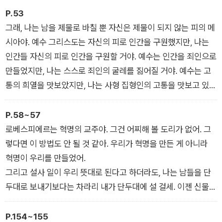
운 빨래를 담을 빨래통으로 삼는다거나, 잘려 나간 머리를 그들의
P.53
더러운 옷을 씻을 비누로 만들 권리가 있는가? 그래, 그 사람들이
그래, 나는 남을 제물로 바칠 뿐 자신은 제물이 되지 않는 피의 메
자네의 깨끗한 옷에다 침을 뱉거나 옷을 찢으려고 하면 자네는 당
시아야. 예수 그리스도는 자신의 피로 인간을 구원했지만, 나는
연히 방어할 수 있겠지. 하지만 그 사람들이 자네를 건드리지 않
인간들 자신의 피로 인간을 구원할 거야. 예수는 인간을 죄인으로
는다면 자네가 상관할 게 뭔가? 그 사람들이 거리낌 없이 거리를
만들었지만, 나는 스스로 죄인의 굴레를 짊어질 거야. 예수는 고
활보하고 다니는 게 그 사람들을 무덤에 처넣을 권리라도 된단 말
통의 희열을 맛보았지만, 나는 사형 집형인의 고통을 맛보고 있
인가? 자네가 무슨 하늘의 헌병인가? 자애로운 하느님처럼 그런
어.
꼴을 가만히 지켜보고 있을 수 없다면 그냥 눈을 가리고 있는 게
우리 둘 중에서 자기 자신을 더 많이 부정한 사람은 누구인가, 예
P.58~57
낫네.
수인가 나인가?
로베스피에르는 혁명의 교주야. 그건 어찌해 볼 도리가 없어. 그
로베스피에르: 자네는 미덕을 부정하는 건가?
하지만 어쩐지 이 생각 속에는 어리석은 뭔가가 담겨 있는 것 같
렇다면 이 방법도 안 될 것 같아. 우리가 혁명을 만든 게 아니라
당통: 악덕도 부정하지. 세상엔 향락주의자들만 있네. 그것도 투
아.
혁명이 우리를 만들었어.
박한 향락주의와 세련된 향락주의가 있을 뿐이지.
- 「당통의 죽음」
그리고 설사 일이 우리 뜻대로 된다고 하더라도, 나는 남들을 단
- 「당통의 죽음」
두대로 보내기보다는 차라리 내가 단두대에 설 걸세. 이젠 신물이
나. 대체 우리 인간은 왜 그렇게 서로 싸워야하는 거지? 이젠 나
란히 앉아서 쉴 때도 되지 않았나? 우리는 만들어질 때부터 뭔가
P.154~155