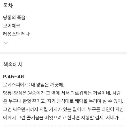
목차
오늘날 그의 희곡들은 전 세계적으로 널리 공연되고 있으며, 전통
당통의 죽음
적인 기승전결을 벗어난 열린 형식과 낭만성을 벗어난 냉철한 사
보이체크
실주의, 부조리와 소외 등 현대 연극의 주요한 특징들을 선구적으
레옹스와 레나
로 보여 준 작품들로 평가된다. 그의 이름을 기리기 위해 제정된
<게오르크 뷔히너상>은 현재 독일어권에서 가장 권위 있는 문
학상으로 꼽힌다.
책속에서
이 책을 번역한 전문 번역가 박종대는 대부분 희곡들로 구성된 뷔
히너의 작품들을 공연에도 적합한 생생하게 읽히는 우리말로 세
P.45~46
심하게 옮겼다. 번역 원본으로는 독일 dtv 출판사의 『게오르크
로베스피에르: 내 양심은 깨끗해.
뷔히너: 작품과 편지들Georg Büchner: Werke und Briefe』
당통: 양심은 원숭이가 그 앞에 서서 괴로워하는 거울이네. 사람
(엮은이: 카를 푀른바허Karl Pörnbacher, 게르하르트 샤우프G
은 누구나 한껏 꾸미고, 자기 방식대로 쾌락을 누리며 살 수 있어.
erhard Schaub, 한스요아힘 짐Hans-Joachim Simm, 에다 치
그건 싸우면서까지 지킬 가치가 있는 일이네. 누구든 타인이 자신
클러Edda Ziegler)을 사용했다. 현재로서는 가장 권위 있는 판
에게서 그런 즐거움을 빼앗으려고 한다면 저항할 걸세. 자네가 늘
본 중의 하나다.
깨끗하게 솔질한 옷을 입고 다닌다고 해서 단두대를 남들의 더러