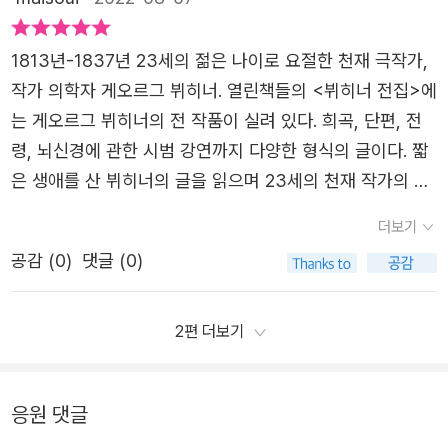
계층 출신이 주인공으로 나오는 독일 최초의 비극이라고 했
한다. 또한 프랑스 혁명을 들어 세습 왕정 체제와 신분제 의
센 지방의 전령>, <뇌신경에 관한 시범 강연> 또한 수록되
조의 억압을 다루고 있다.이 작품은 읽다가 마지막이 갑자기
습니다. 타인과의 소통이나 세계 해석면에서 제한된 능력을
회를 비판하면서 민중 혁명을 강하게 주장한다. ㅡ [뇌신경
어 있다. ​뷔히너 전집 Gesammelte Werke (1837년)게오
끊긴 느낌이 들어서 뭐지? 싶어 찾아보았다. 알고 보니 뷔히
1813년-1837년 23세의 젊은 나이로 요절한 천재 극작가,
보이며 고결하게 말을 할 재주도 없고 자기 생각을 조리있게
에 관한 시범 강연]은 뷔히너의 과학 논문이다. 그가 쓴 뇌에
르그 뷔히너열린책들 세계문학 - 247열린책들​오늘날 그의
너의 미완성 희곡 작품이라고 한다. 그렇기에 연극에서 여러
작가 의학자 게오르그 뷔히너. 열린책들의 <뷔히너 전집>에
표현하는 법도 모릅니다. 보이체크가 사회와 자기 자신으로
대한 글을 읽으면서 고대시대에 철학에 기원을 둔 과학에 대
희곡들은 전 세계적으로 널리 공연되고 있으며, 전통적인 기
내용으로 재탄생이 되기도 한다는 것 같다.마리의 행동도 부
는 게오르그 뷔히너의 전 작품이 실려 있다. 희곡, 단편, 전
부터 소외되어 가는 과정은 사회의 책임도 있습니다. 우리가
한 관점이 생각났다. 저자는 '합목적성'에 대해 얘기하면서
승전결을 벗어난 열린 형식과 낭만성을 벗어난 냉철한 사실
도덕한 짓임이 분명하지만 보이체크의 살인은 그 어떤 이유
령, 뇌신경에 관한 시범 강연까지 다양한 형식의 글이다. 짧
세상에 태어나 존재하는 이유를 생각해 보는 일 작품을 통해
실존에 대해 언급한다. 존재하는 모든 것은 오직 스스로를
주의, 부조리와 소외 등 현대 연극의 주요한 특징들을 선구
에서라도 용납될 수 없는 행동이라고 본다. 사회 부조리에
은 생애를 산 뷔히너의 글을 읽으며 23세의 천재 작가의 재
느낄 수 있었습니다. 사실 세상 모든 일이 지루함에서 나
위해 존재하고, 개인의 육체적 실존은 근원 법칙(근원 현상)
적으로 보여 준 작품들로 평가된다. 나 또한 「당통의 죽음」
짓밟힌 소시민인 이들의 삶이 너무나 비극적일 뿐이다. '슬
능과 잠재성에 대해서 느껴 볼 수 있었다. 뷔히너는 혁명의
온 게 아닐까! 삶의 무료함에 찌든 페터왕의 철부지 아들 레
의 발현이라는 견해를 따른다. 이에 관련한 내용은 많지 않
더보기
을 연극으로 먼저 만났었는데, 게오르그 뷔히너의 문학은 이
프구나, 당신들 불쌍한 악어 숭배자들이여! 당신들이 악어에
시대에 태어나 부조리함에 저항할 수밖에 없는 운명이었다.
옹스 왕자는 따분한 궁중 생활이 싫었고 왕위를 물려 받는
지만, 지구상 존재하는 개체는 그 자체와 행위만으로도 의미
해하지 못한 채로 프랑스 역사에 관한 시대극으로만 감상했
공감 (
0
)
댓글 (0)
게 씌어 준 왕관은 당신들 본인에겐 자신의 몸을 짓누르는
그렇기에 그의 언어는 필연적으로 은유와 풍자, 비판의 목소
것도 부왕이 정해 준 공주와 결혼할 마음도 없었고 마음속에
가 있음을 말하고자 하는 건 아니었을까라는 생각을 해본
던 부끄러운 기억이 떠오른다. 이제서야(이제라도!) 『뷔히
가시 면류관이요, 당신들이 손에 쥐여 준 왕홀은 당신들을
리가 있다. 하지만 무엇 보다 그를 천재로 만든 것은 그의 독
둔 여인 로제타와 자유롭게 사는 것이 꿈이었습니다. 뷔히너
다. ㅡ수록된 작품들과 텍스트를 관통하는 핵심은 지배층의
너 전집』 을 찬찬히 읽었다. ​『뷔히너 전집』 에 수록된 희곡
징벌하는 채찍이요, 당신들이 앉힌 왕좌는 당신과 당신의 자
특함이었다. <보이체크>외 일부 미완의 작품들은 거칠고 투
2편 더보기
의 작품중 유일한 희곡 레옹스와 레나는 안락한 현실에 젖어
폭력적인 착취, 정부 위원과 실무자들의 부정부패, 서민들의
당통의 죽음(Dantons Tod)는 4막으로 구성되어 있으며
식들을 고문하는 의자다'​<헤센 지방이 전령>은 정치적 선전
박할지 모르지만, 강렬하고 창의적인 비유는 과감하고 매력
삶의 지루함으로 가진자의 배부른 투정을 표현했습니다. 왕
황폐한 삶, 이로인한 사회 부조리다. 대부분의 작품이 정치
실존인물인 당통과 로베스피에르가 등장한다. 게오르그 뷔
물 내용이다. 나에게는 가장 강렬한 작품이었다.뷔히너의 대
적이다. 강렬했던 희곡 두 편 <당통의 죽음>과 <보이체크>
이 되면 하루 종일 마차를 타고 산책을 할 수도 있고 사람들
적이고, 그가 민중 혁명에 큰 관심이 있다는 사실을 독자는
히너는 이 작품에서 프랑스 대혁명의 마지막 국면, 즉 당통
응원 댓글
담함을 여실히 엿볼 수 있기 때문이다.그는 적나라하게 하고
에서는 숙고하는 영혼, 낭만적인 선동가, 혁명이 만들어낸
의 모자를 수없이 벗게 해서 닳게 할 수도 있고 착실한 사람
확인할 수 있다. 작가는 작품마다 역사, 신화, 철학, 성경 등
과 로베스피에르가 서로 첨예하게 대치하다가 로베스피에르
싶은 말을 다 털어놓고 있다고 말할 수 있을 정도이다. 통치