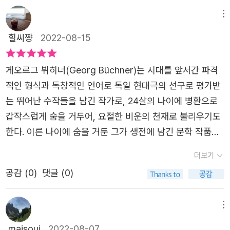
천재 작가 뷔히너의 이름을 기리기 위해 제정된 〈게오르크
게 느껴진다. ㅡ [헤센 지방의 전령]은 정치적 선전물로 쓴
에베르파의 로베스피에르는 당통파가 민중의 입법자라면서
게 하는데...뷔히너 작품을 읽다 보면 작가의 세계관이 보인
뷔히너상〉은 현재 독일어권에서 가장 권위 있는 문학상으로
메뉴
뷔히너의 글이다. 이 전단지에서 뷔히너는 귀족들의 삶은 기
악덕과 사치가 예전의 고관대작들에 뒤지지 않으니 민중의
다. 어쩌면 그뿐만이 아닐지도... 그래서 고전을 사랑하는 이
알려져 있습니다. 스물세 살에 요절한 비운의 작가가 남긴
나긴 일요일이라고 표현하면서 그들이 농민과 시민을 벌레
힐씨쨩
2022-08-15
수탈자라고 비판한다. 또한, 당통은 더 이상 사람을 죽이는
유가 이것이다. 그만의 작품세계 그 시대적 상황들. 그것을
작품은 단 네편 뿐이지만 독일 문학사에 강렬한 흔적을 남겼
같은 족속으로 여긴다고 일갈한다. 겉으로는 고상한 척 연기
일을 그만하고 싶으나 로베스피에르는 혁명을 절반 밖에 완
모두 알 수 있는 것 그것이 야마로 내가 이 책을 읽는 또 다
다는 평을 받고 있습니다. 어느 나라나 진영은 나뉘게 되어
하지만 폭정을 일삼으며 농민을 착취하고 있음을 실질적인
게오르그 뷔히너(Georg Büchner)는 시대를 앞서간 파격
수하지 못했으며 악덕은 처벌되어야 하고 미덕은 공포로 실
른 이유이다.
있습니다. 에베르파와 당통파 이들은 깃발의 색깔도 다르고
수치로 나타내 보여준다. 국가는 곧 만인이다. 국가의 질서
적인 형식과 독창적인 언어로 독일 현대극의 선구로 평가받
현되어야 한다고 주장한다.'프랑스 혁명'의 배경지식을 있었
가는 길도 천차만별입니다. 에베르파가 승리했더라면 공화
유지자는 만인의 안녕을 보장하고 만인의 안녕에 기반하는
는 뛰어난 수작들을 남긴 작가로, 24살의 나이에 병환으로
다면 이 작품을 온전히 더 이해할 수 있지 않았을까 하는 아
국은 혼란의 도가니로 변했을 테고 전제 정치가 횡행했을 것
법률임에도 불구하고 국가 질서 유지의 명목으로 대다수의
갑작스럽게 숨을 거두어, 요절한 비운의 천재로 불리우기도
쉬움이 남을 수 있겠지만 작품 해설 덕분에 이해하는 것에
입니다. 정치가에게 청렴하기를 기대할 수 있을지 과연 당통
만인을 혹사시키며 굶주리는 그들을 외면하고 있는 대공국
한다. 이른 나이에 숨을 거둔 그가 생전에 남긴 문학 작품은
많은 도움이 되었다. 첫 작품부터 혁명을 다룬 이야기로 강
은 어떤 사람인지 그는 어떤 정치를 펼칠지 궁금합니다. 인
정부를 강하게 비판하면서, 유지되는 질서와 자유는 누구를
희곡 「당통의 죽음」, 「보이체크」, 「레옹스와 레나」와 단편소
렬함을 여실히 느낄 수 있었다.​​<보이체크>는 비극적인 이야
더보기
간이 아름다운 건 자유롭게 의지를 사용할 수 있기 때문이
위한 질서인지 묻는다. 법은 소수 계급의 전유물로서 민중을
설 「렌츠」 등 네 편뿐이고 생전에는 희곡 『당통의 죽음』 만이
기다. 가난한 보이체크는 의사 밑에서 부업을 하면서 아내
야. ---p.158 보이체크를 읽으니 인간은 무엇으로 사는가
공감 (
0
)
댓글 (0)
더 쉽게 착취하기 위한 수단에 지나지 않고, 독일의 사법부
출판되었지만, 독일 문학사에 강렬한 흔적을 남기며 후대 작
마리와 갓난 아기의 생계를 책임지며 살아가고 있다. 그러
가 떠오릅니다. 인간은 왜 존재할까요? 만일 신이 인간을 만
는 제후들에게 몸을 파는 창녀라고 가차없이 퍼붓는다. 권력
가들에게 깊은 영향을 주었다. 열린책들의 「뷔히너 전집」 에
나, 아내 마리의 부적절한 행동에 화가 난 그는 살인을 저지
들지 않았다면, 농민과 칠장이, 구두장이, 의사는 무엇으로
과 빈부의 대물림을 지적하면서 왕정은 민중의 피를 빠는 거
는 『당통의 죽음』, 『보이체크』, 『레옹스와 레나』, 『렌츠』 의
메뉴
른다. 굶주림, 증오, 질투 등의 많은 시련을 겪으면서 정신
먹고살 수 있겠습니까 걱정합니다. 보이체크는 가장 비천한
머리의 머리요, 장관들은 이빨이요, 관리들은 꼬리라고 질타
문학 작품 외에 <『레옹스와 레나』 의 흩어진 단편들>, <헤
착란을 일으킨 것이다. 뷔히너는 이 작품을 통해서 사회 구
maisoui
2022-08-07