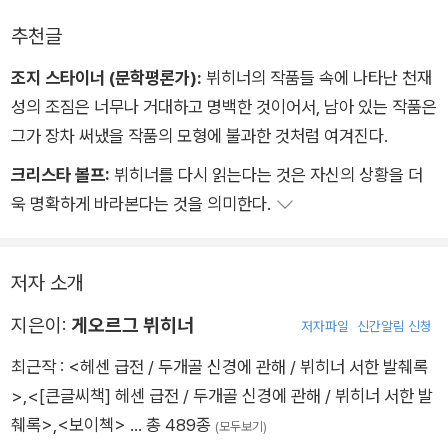
- 「보이체크」
추천글
조지 스타이너 (문학평론가):
뷔히너의 작품들 속에 나타난 천재
성의 조짐은 너무나 거대하고 명백한 것이어서, 남아 있는 작품은
그가 장차 써냈을 작품의 모형에 불과한 것처럼 여겨진다.
크리스타 볼프:
뷔히너를 다시 읽는다는 것은 자신의 상황을 더
욱 명확하게 바라본다는 것을 의미한다.
저자 소개
지은이:
게오르그 뷔히너
저자파일
신간알림 신청
최근작 :
<헤센 급전 / 두개골 신경에 관해 / 뷔히너 서한 발췌록
>
,
<[큰글씨책] 헤센 급전 / 두개골 신경에 관해 / 뷔히너 서한 발
췌록>
,
<보이첵>
… 총 489종
(모두보기)