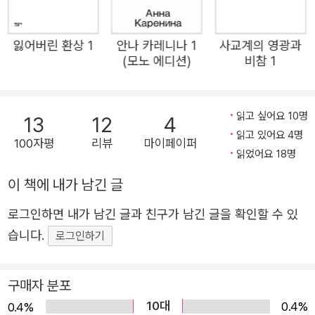
끼며 단두대의 이슬로 사라진 혁명가 당통의 이야기를 다룬
희곡 「당통의 죽음」, 소외된 하층 계급의 인물을 최초로 비극
잃어버린 환상 1
안나 카레니나 1
사교계의 영광과
의 주인공으로 내세워 사회의 부조리를 드러낸 희곡 「보이체
(모노 에디션)
비참 1
크」, 권태로운 삶에 지친 왕자 레옹스가 정략결혼을 피해 달
아나며 벌어지는 엉뚱하고 유쾌한 소동을 다룬 희극 「레옹스
와 레나」, 천재적인 재능을 지녔음에도 사회와 화합하지 못
읽고 싶어요 10명
13
12
4
읽고 있어요 4명
하고 광기 속에서 비운의 삶을 살았던 실존 작가 렌츠의 이
100자평
리뷰
마이페이퍼
읽었어요 18명
야기를 다룬 단편소설 「렌츠」 등 뷔히너의 전작을 이 책 한
권에 수록했다. 뿐만 아니라 당대의 전제 정치에 맞선 저항
이 책에 내가 남긴 글
운동에도 적극적이었던 뷔히너의 탁월한 정치적 격문 「헤센
로그인하면 내가 남긴 글과 친구가 남긴 글을 확인할 수 있
지방의 전령」, 자연 과학에도 특출한 능력을 보였던 그의 과
습니다.
로그인하기
학자로서의 면모를 보여 주는 강연록 「뇌신경에 관한 시범
강연」도 함께 수록하여, 뷔히너의 다양한 모습을 독자들이
구매자 분포
그려 볼 수 있도록 했다. 오늘날 그의 희곡들은 전 세계적으
10대
로 널리 공연되고 있으며, 전통적인 기승전결을 벗어난 열린
0.4%
0.4%