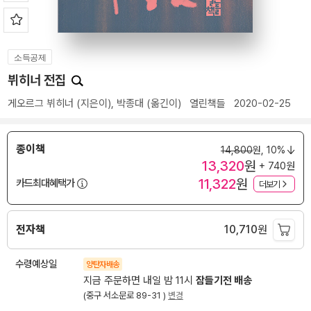
소득공제
뷔히너 전집
게오르그 뷔히너
(지은이),
박종대
(옮긴이)
열린책들
2020-02-25
종이책
14,800
원,
10%
13,320
원
+ 740원
11,322
원
카드최대혜택가
더보기
전자책
10,710
원
수령예상일
양탄자배송
지금 주문하면 내일 밤 11시
잠들기전 배송
(중구 서소문로 89-31 )
변경