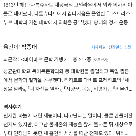
1813년 헤센-다름슈타트 대공국의 고델라우에서 외과 의사의 아
들로 태어났다. 다름슈타트에서 김나지움을 졸업한 뒤 스트라스
부르 대학과 기센 대학에서 의학을 공부했다. 당대의 정치 운동에
도 관심이 많아 1834년에는 <인권 협회>라는 반체제 단체를 조
직하기도 했으며, 정치 팸플릿 「헤센 지방의 전령」을 작성·배포하
옮긴이:
박종대
저자파일
신간알림 신청
여 농민들에게 지배 계급의 억압에 저항할 것을 호소하기도 했다.
이로 인해 수배령이 떨어지자 스트라스부르로 도주하여 그곳에
최근작 :
<바이마르 문학 기행>
… 총 217종
(모두보기)
서 작품 활동과 학문 연구에 몰두했다. 자연 과학에도 특출한 능
성균관대학교 독어독문학과와 동 대학원을 졸업하고 독일 쾰른
력을 보였던 뷔히너는 1836년 잉어의 신경계에 관한 연구 논문
에서 문학과 철학을 공부했다. 리하르트 다비트 프레히트의 『세
으로 취리히 대학에서 박사 학위를 취득했으며, 이후 강사로 임용
상을 알라』, 『너 자신을 알라』, 『사냥꾼, 목동, 비평가』 , 『의무란
되어 뇌신경에 관한 주제로 시범 강연을 하기도 했다. 그러나 갑
무엇인가』, 『인공 지능의 시대, 인생의 의미』를 포함하여 『1일無
작스러운 발병으로 강의를 중단하고, 1837년 2월 23세의 젊은
식』, 『콘트라바스』, 『승부』, 『어느 독일인의 삶』 ,『9990개의 치
역자후기
나이로 숨을 거두었다. 이른 나이에 숨을 거둔 그가 생전에 남긴
즈』, 『데미안』, 『수레바퀴 아래서』 등 1백 권이 넘는 책을 번역했
천재란 하늘이 내린 재능이다. 타고난다는 말이다. 물론 만들어진
문학 작품은 희곡 「당통의 죽음」, 「보이체크」, 「레옹스와 레나」와
다.
천재도 있지만, 타고난 불세출의 재능을 짧게 불사른 뒤 세상으로
단편소설 「렌츠」 등 네 편뿐이지만, 독일 문학사에 강렬한 흔적을
부터 인정받지 못한 채 홀연히 세상을 떠난 천재도 있다. 뷔히너