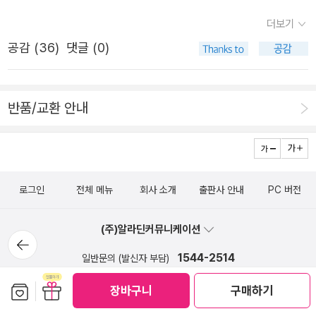
와 레나》), 단편소설 한 편(《렌츠》)만 남긴 채 23세로 요절
가는 『홈 파티』에서 배우인 이연의 입을 통해 “왜 보이체크
판도 선택지이긴 하지만 강의 교재로 쓰기엔 너무 비싸다는
품도 읽어봐야겠다. * 네이버 독서카페 리딩투데이 영부인
더보기
했다. 걸출한 소설가와 시인들이 남긴 불멸의 고전들로 채워
는 자신의 진짜 적인 대위나 군악대장, 하다못해 의사도 아
흠이 있었다. 그리고 예니판은 절판된 지 오래 되었다. 참고
선물도서 입니다
진 독일 문학사에 극작가 뷔히너가 있어야 할 자리는 좁아
공감 (
36
)
댓글 (0)
닌 마리를 죽였는지 모르겠다”고 질문한다.(p.31)' 이연의
로 그의 문학을 기린 뷔히너상은 독일의 권위 있는 문학상이
보인다. 소설과 시는 책 좋아하는 독자들이 문학의 범주를
말처럼 보이체크는 자신에게 ‘착하지만 덕이 없다’고 말하는
며, 국내에는 한국뷔히너학회도 설립돼 있다(뷔히너학회에
논할 때 가장 먼저 나오는 친숙한 장르다. 문학의 한 장르인
대위에게도, 자신을 짐승처럼 대하는 의사에게도, 아내에게
서 펴낸 뷔히너상 수상 연설집도 번역돼 있군). '시대를 앞
반품/교환 안내
희곡과도 친해지면 고전으로 불릴 만한 극 작품을 접할 수
추근대는 군악대장에게도 아무 반발을 하지 못한다. 전염병
서 간 독일의 천재 작가 게오르크 뷔히너의 모든 문학 작품
있으며 위대한 극작가를 만나게 된다. 《보이체크》는 지금까
의 영향으로 모든 바깥활동이 제약을 받을 때, 이연은 대학
들을 수록했다. 뷔히너는 시대를 앞서간 파격적인 형식과 독
지도 여러 차례 공연된 고전 희곡이다. 뷔히너는 독일 문학
동기인 성민의 초대로 오대표의 홈 파티에 가게 된다. 모 대
창적인 언어로 독일 현대극의 선구로 평가받는 뛰어난 수작
사에 반드시 포함되어야 할 극작가다.뷔히너는 낭만주의 문
학의 반년짜리 최고경영자 과정에서 만난, 마음 맞는 몇 명
들을 남긴 작가다. 그러나 스물세 살의 나이에 병환으로 갑
로그인
전체 메뉴
회사 소개
출판사 안내
PC 버전
학의 중심지인 독일에서 태어났다. 낭만주의는 계몽주의 사
이 집에서 만나는데 특별손님으로 끼이게 된 것이다. 계산이
작스럽게 숨을 거두어, 요절한 비운의 천재로 불리운다. 이
상가들이 강조한 이성과 합리주의에 반발하여 생긴 사조이
정확한, 상류사회에 속한 그들은 처음에는 이연에게 관심을
책을 번역한 전문 번역가 박종대는 대부분 희곡들로 구성된
(주)알라딘커뮤니케이션
다. 그래서 낭만주의 문학은 감정과 상상력을 중시한다. 낭
뒤로가
가진다. 그러다 결국 돈에 대한 얘기에 집중한다. 언제나 그
뷔히너의 작품들을 공연에도 적합한 생생하게 읽히는 우리
기
만주의자들이 ‘현실 너머’ 세계로 시선을 향하고 있을 때 뷔
1544-2514
일반문의 (발신자 부담)
렇듯 세상 돌아가는 원리를 그들 안의 생각으로만 정리한다.
말로 세심하게 옮겼다.' 지만지 전집은 절판되었고 개별 작품
히너는 ‘현실 그 자체’만 바라보고 있었다. 뷔히너는 유복한
그들에게 보이체크는 고유명사에 불과한, 아는 체하기 알맞
1:1 문의
FAQ
은 따로 나왔다(확인해보니 최초 전집은 1997년에 나온 한
보관함담기
선물하기
장바구니
구매하기
유산계급인 의사의 아들로 태어나 대학에서 의학을 공부했
은, 한때의 추억일 뿐이다. 보이체크와 같은 부류의 타인의
마당판 전집이다). 뷔히너의 주요 작품은 <보이체크><레옹