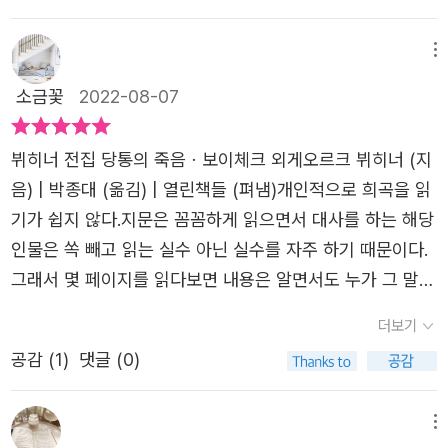
야하는 입장에서 번민하는, 인간적인 그의 모습을 담고 있
운 시민이란 것이 과연 구체적으로 누구인지는 모르겠다. 아
당통의 죽음이라는 희곡이 탄생한 것이 아닐까.​<뷔히너 전
다. 또한 당통 역시 그들이 혁명을 만든 게 아니라 혁명이 그
마도 새로운 권력자로 부상한 그들의 말을 곧이 곧대로 잘
집>에는 당통의 죽음, 보이체크, 레옹스와 레나 3편의 희곡
메뉴
들을 만들었다고 말하면서 도대체 인간은 왜 서로 싸워야 하
듣는 사람을 말하는 것 아닌가? 왕정파와 소수의 다른 견해
과 단편 렌츠를 만날 수 있다. 그리고 '헤센 지방의 전령'과
고, 끊임없이 죽이고 죽여야만 하는가에 대해 고뇌한다. 점
소금꽃
2022-08-07
를 가진 이들을 배척하고 죽이면서 말이다. 그들에게 단두대
강연록 '뇌신경에 관한 시범 강연'도 만나볼 수 있다. 희곡을
점 더 괴물이 되어가는 자신들에게 지쳐가면서 동시에 스스
는 살아있는 권력이고, 사람들을 무릎 꿇게하는 또 다른 힘
읽는 묘미는 머릿속에 연극무대가 펼쳐진다는 점이다. 등장
로를 연민하는 당통의 모습은 지극히 인간적이다. 세상에는
뷔히너 전집 당통의 죽음ㆍ보이체크 외게오르크 뷔히너 (지
이었다. ​딩통에 대해서 만이 아니라 로베스 피에르에 대해서
인물이 많아 정신없긴 했지만 희곡을 읽는 내내 이들의 움직
완벽한 이념도 없고, 원인 혹은 계기가 완벽하다고 해서 결
음) | 박종대 (옮김) | 열린책들 (펴냄)개인적으로 희곡을 읽
도 희곡은 많이 할애를 하고 있는데, 그의 인간적인 면이 부
임이 함께 그려져 읽는 재미를 더했다.​프랑스 혁명이 배경인
과가 완벽하리란 보장도 없다. 로베스피에르는 당통이 죽은
기가 쉽지 않다.지문은 꼼꼼하게 읽으면서 대사를 하는 해당
각되는 점은 새삼 놀라웠다. 역사시간에 배운 로베스 피에르
'당통의 죽음'은 1835년 1월에 쓰기 시작해 한 달 만에 끝낸
후 불과 넉 달도 안 돼서 자기도 단두대에 서게 되리라는 것
인물은 쏙 빼고 읽는 실수 아닌 실수를 자주 하기 때문이다.
는 그야말로 피도 눈물도 없는 잔인한 (우리나라 역사로 치
작품으로, 프랑스 대혁명 마지막 당통과 로베스피에르이 대
을 알았을까? ㅡ [보이체크]의 등장인물은 주인공 보이체크
그래서 몇 페이지를 읽다보면 내용은 알면서도 누가 그 말을
면 연산군같은 이미지) 사람이었으니 말이다. ​또 다른 글 [보
립하다 로베스피에르 일파에 의해 당통과 동료들이 처형당
를 비롯해 대체로 견습공, 군인, 유대인, 바보, 떠돌이 등 하
했는지는 가물가물하다. 그럴때는 다시 읽는 수 밖에 방법이
이체크]에서는 가장 밑바당의 계층이 나온다. 사회로 부터
더보기
하기까지의 이야기를 담고 있다. 당통은 왕정을 무너뜨린 후
층민들이다. 보이체크는 미덕을 명심하겠다고 말하면서 가
없다. 그리고 또 한가지, 평균보다 못한 상상력이다. 인물들
소외되고, 나중에는 스스로조차도 소외시킬 수 밖에 없는 사
혁명 재판소를 설치해 혁명의 적들을 처단한 과격분자로 시
공감 (
1
)
댓글 (0)
난한 이들은 본능대로 살아갈 뿐이라고 대답하고 자기도 신
의 대사와 지문으로만 채워지는 희곡은 머리속으로 상황을
람들... 게오르크는 이렇게 계급과 민중, 가난에 대해 말하고
간이 갈수록 무고한 사람들이 희생회는 혁명의 모순 앞에 괴
사라면 도덕적으로 행동하려고 할 것이라고 말한다. 하지만
그려가며 읽어야 이해가 빠를텐데 상상력도 능력인지 내게
이야기하는 작가이자 혁명가였다. ​그의 글에서 가장 인상적
로워한다. '혁명'은 과연 누구를 위한 것이고, 무엇을 위한 것
현재 그는 가난하고 불쌍한 종자일 뿐이다. 당장 먹고 사는
는 부족한 능력이다. 그러면서 영화나 드라마보다 책을 더
메뉴
인 대목은 각자의 방식으로 어리석음을 즐긴다는 말이었다.
인지 고민하게 된다. 실제 존재했던 인물과 사건을 다루고