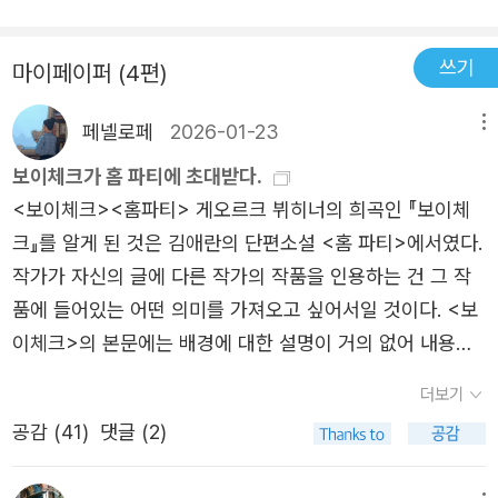
혁명가를 만나고, 실존 인물이라는 점에서 충격받았던 핍박
들 군인으로 만들어 세상을 왕자님이 원한는 대로 할 수 있
을 자유자재로 비유해서 사용하고 있으며, 대사는 상당히 시
일파에 의해 당통을 비롯한 그의 동료들이 처형당하기까지
자는 자유롭게 살지만 민중에게는 노예로 살 것을 강조하고
받는 주인공도 만났지만, 이들 두 희곡보다는 평이한 로맨스
다고 발레리오는 왕자를 설득하는데 당시 사회상과 정치적
적이면서 동시에 극적이다. 그가 왜 천재적인 작가라고 불리
의 약 10일 남짓한 기간을 그리고 있다. 개인의 권리를 중시
있다고 말한다. 그들은 민중들을 쥐어짜 자신들은 배불리 생
쓰기
가 아닐까 기대했던 <레옹스와 레나>를 읽으면서, 뷔히너
마이페이퍼 (4편)
인 환경에 대한 실랄히 비판해 주며 절대 왕정의 부조리함과
는지, 헤르만 헤세가 왜 그의 작품을 그토록 열렬히 추천했
하는 당통이 내세우는 향락주의와, 사회복지를 우선시하는
활하면서 인권과 시민권을 빼앗는다. 뷔히너는 독일의 민중
의 독창적인 시선에 완전히 굴복되었다. ‘영원히’는 너무 길
비합리적인 현실을 통해 상류층에 대한 의식을 잘 알수 있는
는지 납득할만 하다. 여러 면에서 의미있는 독서였다.
로베스피에르가 내세우는 공화주의가 모두 궁극적으로는 정
들은 자유를 쟁취해야 한다고 부르짖는다.자신의 작품을 기
페넬로페
2026-01-23
메뉴
다며, 앞으로 5천년 7개월만 사랑해도 충분할 것 같다(p.20
희곡입니다. 권력을 이용해 국민을 좌지우지 하겠다는 생각
치적 욕망을 추구하기 위한 이기주의를 바탕으로 한다는 것
고하기 전에 손을 대려고 하자 뷔히너는 화를 내며 원본을
0)던 주인공 레옹스는 마음속에 이상적인 여인을 찾아야 한
보이체크가 홈 파티에 초대받다.
이 바뀌지 않는한 그 나라는 발전과는 거리가 멀다고 생각이
을 은유적 기법으로 표현하고 있다. 프랑스 혁명을 빛낸 영
내버려 두라고 하였다고 하니 그가 자신의 의견을 사회에 전
다며 방랑하는데, 그가 찾는 여인은 무한히 아름다우면서 무
<보이체크><홈파티> 게오르크 뷔히너의 희곡인 『보이체
듭니다 한가지 놀라운 사실 의학자이기도 한 뷔히너가 인
웅이 아닌 ‘반영웅(Antiheld)’을 그려낸다. 당통은 ‘9월 학
달하고자 하는 의지가 확고하였음을 느낄 수 있다.​​<뷔히너
한히 백치 같은 여인, 정신적인 육체 속의 정신적인 죽음을
크』를 알게 된 것은 김애란의 단편소설 <홈 파티>에서였다.
간의 광기를 문학적으로 표현한 작품은 <렌츠>입니다. 뷔히
살’을 주도한 자신의 책임을 곱씹어보며 고뇌하는 인물로 그
전집>을 읽고 나니 '왜 비운의 천재 작가'라고 하는지 알 것
의미하는 감동적인 대조를 가진 여인이다(p. 215). 레옹스의
작가가 자신의 글에 다른 작가의 작품을 인용하는 건 그 작
너의 작품 중 정치색이 없는 유일한 것으로 인간의 내면에
려진다.​뷔히너 전집에 실린 작품 중 보이체크(Woyzeck)는
만 같은 기분이다. 실려 있는 작품들은 하나같이 다 강렬하
사랑은 결국 대상 없이 부조리함을 부르짖고, 현실에서 유리
품에 들어있는 어떤 의미를 가져오고 싶어서일 것이다. <보
대해 사유해 볼 수 있는 작품입니다. 사랑에 실패한 렌츠가 1
실제 독일에서 요한 크리스티안 보이체크라는 독일의 실존
고 전하고자 하는 메시지가 뚜렷하다.뷔히너의 대담함, 강렬
된 자기 자신을 향한 연민과 자기애로 점철되어 있을 뿐이
이체크>의 본문에는 배경에 대한 설명이 거의 없어 내용을
778년 1월 포게젠 지방의 산골 마을 발트바흐로 사는 길 친
인물을 모델로 해서 쓰여진 희곡으로 군인이었던 보이체크
함을 한껏 맛볼 수 있는 작품들이다. 무엇보다 어려울 것만
다. 뷔히너의 작품은 현시대에서도 상연될 만큼 유효하며,
이해하기 상당히 어려웠다. 세 번을 반복해서 읽었지만 확실
구의 권유로 오벌린 목사를 찾아가는 길은 겨울산을 뚫고 현
가 자신의 애인을 찔러 살해한 사건을 바탕으로 쓰여졌다. 1
더보기
같았으나 뒤편의 유익한 작품 해설 덕분에 충분히 해결할 수
무한한 잠재성을 가지고 있다. 그 연유는 그만의 독특한 시
한 가닥이 잡히지 않았다. 1836년경에 쓰인 <보이체크>는
실에 내쫓기듯 살아온 삶에 완전히 지친상태였습니다. 마을
836년에 쓰여진 이 작품은 '현대의 비극'으로 불린다. 사회
있으니 읽어보고 싶은 사람들에게 도전해 보라고 말할 수 있
공감 (
41
)
댓글 (2)
선의 예리한 단면이 보여주는 새로운 풍경 때문일 것이다.
미완성 희곡이다. 오스트리아 작가이자 출판업자인 카를 에
에 도착해 오벌린 가족은 렌츠를 따뜻하게 대해주지만 오벌
는 어떻게 구성되어야 하는가, 인간은 무엇을 위해 살아야하
다. ​
사회와 개인이 가지는 피할 수 없는 부조리함, 혁명을 불러
밀 프란초스가 다시 정리해 1879년 뷔히너 전집에 넣어 세
린에게 자신이 연인을 죽였다고 고백하여 광기에 의한 망상
는가 등의 심오한 질문을 던지는 작품이다. 주인공 보이체크