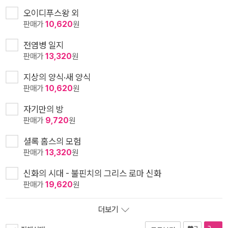
오이디푸스왕 외
판매가
10,620
원
전염병 일지
판매가
13,320
원
지상의 양식·새 양식
판매가
10,620
원
자기만의 방
판매가
9,720
원
셜록 홈스의 모험
판매가
13,320
원
신화의 시대 - 불핀치의 그리스 로마 신화
판매가
19,620
원
더보기