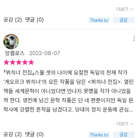
그가 정의하는 '평화로운 시민'의 범위는 어디까지일까? 공
고도 반가운 일이다. 독일에서는 그를 기려서 그의 이름을
더보기
화국에서는 공화주의자만이 시민이고, 왕당파와 외부 세력
딴 문학상도 있다고하니, 작가라는 것은 작품 수에 비례해서
은 적이라고 단정한다. 그 적조차 보호해야할 시민이어야만
공감 (
2
)
댓글 (0)
유명해지는 것은 아닌가보다. ​게오르크의 작품 중 단연코 백
이 혁명과 진보의 정당성을 인정받을 수 있지 않을까? 인간
미는 [딩통의 죽음]이라 할것이다. 18세기를 관통한 프랑스
성을 탄압하는 자들을 처벌하는 자는 은총이고, 그들을 용서
혁명의 시기를 말하는 희곡은 딩통과 로베스 피에로의 갈등
메뉴
하는 건 야만 행위라고 부르짖으면서 본인이 야만 행위를 하
을 정면으로 보여주면서 그들의 인간적인 면에 초점을 두고
앙겔로스
2022-08-07
고 있음을 인정하지 않는다. 왜 사람을 더 죽여야하는지 모
있다. 과연 혁명이란 사람들에 의해서 이뤄진 것인가? 아니
르겠다는 당통의 말에 악덕은 처벌되어야 하고 미덕은 공포
면 시대가 저절로 혁명으로 이끌어 영웅을 만드는 것인가?
『뷔히너 전집』​​​​​스물 셋의 나이에 요절한 독일의 천재 작가
로 실현되어야 한다고 답하는 로베스피에르. 공화국에서 악
딩통은 말하고 있다. 그들이 혁명을 만든 것이 아니라 혁명
'게오르크 뷔히너'의 모든 작품을 담은 <뷔히너 전집>. 열린
덕은 도덕적.정치적 범죄라고 단언하는데 그가 말하고자하
이 바로 그들을 만들었다고 말이다. ​전제정치, 왕정을 끝내
책들 세계문학이 아니었다면 만나지 못했을 작가 아니었을
는 악덕은 무엇인가? 실제로 낭비, 뇌물 등 도덕성에 대해
는 중심에 서있던 그들은 내부적으로 갈등의 씨를 품고 있었
까 한다. 생전에 남긴 문학 작품은 단 네 편뿐이지만 독일 문
소문이 무성했던 당통과 사리사욕 없이 반듯하고 스스로가
다. 자코뱅당의 리더인 로베스 피에르는 공포 정치만이 힘임
학사에 강렬한 흔적을 남겼다고. 당대의 정치 운동에 관심이
정의이자 구원자라고 믿었던 로베스피에르의 대립은 어쩌면
을 강조한다. 공포를 통해서 사람들을 집중시키고, 그들에게
많아 '인권 협회'라는 반체제 단체를 조직하기도 했고, 정치
당연한 결과였는지도 모르겠다. 희곡에서는 로베스피에르의
더보기
힘을 부여할 수 있다고 말이다. 그럼으로 그 힘을 이용해서
팸플릿 '헤센 지방의 전령'을 작성, 배포해 농민들에게 지배
잔혹한 일면과 함께 혁명가로서의 고독함과 동지를 처형해
평화로운 시민을 지키겠다고 말한다. 그들이 말하는 평화로
공감 (
2
)
댓글 (0)
계급의 억압에 저항할 것을 호소하기도 했다고 한다. 그래서