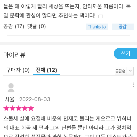
들은 왜 이렇게 빨리 세상을 뜨는지, 안타까울 따름이다. 독
일 문학에 관심이 많다면 추천하는 책이다!
공감 (
17
)
댓글 (0)
쓰기
마이리뷰
구매자 (0)
전체 (12)
메뉴
사율
2022-08-03
스물세 살에 요절해 비운의 천재로 불리는 게오르크 뷔히너
의 대표 희곡 세 편과 그외 단편들 뿐만 아니라 그가 정치적
으로 작성한 선전물과 과학 논문까지 그의 모든 텍스트가 수