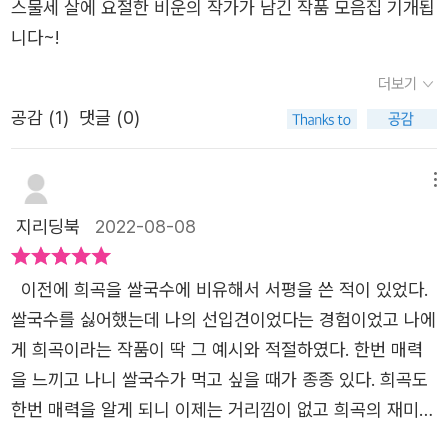
죽음을 맞이한 비운의 천재 작가였다고. 비록 네 편 뿐인 게
스물세 살에 요절한 비운의 작가가 남긴 작품 모음집 기개됩
펴보면 지배계층이 피지배계층에게 요구하는 바와 유사하
을 달리하며 남과 북으로 갈라섰다. 분단된 조국을 막기 위
금도 우리에게는 보이지 않는 지붕이 드리워져있는 것처럼
그들이 말하고자 했던 혁명, 누구를 위한 혁명이고 무엇을
오르크 뷔히너 작품이지만 희곡을 만나는 시간은 너무 즐거
니다~!
다. 외형은 아름다우나 정신이 죽은 백치미. 이러한 맥락은
해 가장 먼저 없어져야 할 것은 정치가라는 어느 애국지사의
말이다.
위한 혁명이란 말인가?!혁명 지도자 당통과 로베스피에르
웠다 하겠다. 역자 해설을 읽어야 이해가 되기도 한 작품이
군수와 교장이 궁정 앞에서 농부들을 도열시킬 때도 비슷하
말이 떠올랐다. 처음 마음먹었던 혁명의 의미는 퇴색하고 권
더보기
그들 갈등의 끝은 무엇일까? 대본류의 소설은 익숙하지 않
있었지만 읽는 동안 그려졌던 연극 무대 위 등장 인물들의
다. 거짓 선전과 민중의 혹사는 오로지 왕을 비롯한 기득권
력에 눈이 멀어 동지를 배신하고 밀고와 숙청이 이어지는 역
지만 나름대로의 매력이 있는 것 같다. 읽으면서도 또 읽게
공감 (
1
)
댓글 (0)
모습이 제일 큰 즐거움이었다. ​​​​
층의 만족을 위한 일이다.발레리오는 왕의 앞에서 레옹스와
사도 어쩜 그리 닮았는지.<보이체크>에서는 현대인의 고단
되는 글귀들 따로 적어두고 싶을 정도이다!,​인간에게 주어진
레나, 그리고 자신를 인간 기계라고 표현한다. 왜냐하면 자
한 삶이 겹쳐졌다. 월급만으로는 부족해 맞벌이에 아르바이
시간들 그 시간들을 우리는 지금 어떻게 활용하고 있는가?
기의 입에서 나오는 말이 무슨 의미인지 전혀 모를 뿐더러
메뉴
트를 해서 생계를 꾸려가는 많은 가정들, 기러기아빠가 되어
인간은 그 누구도 아닌 자신을 위해 살아야 한다지만 모두가
그것을 모른다는 사실조차 모르고 있기 때문이다. 기계인간
외조하던 날에 비수처럼 날아든 배신은 뉴스에서도 보고 듣
지리딩북
2022-08-08
그렇지만은 않다. 당통과 로데스 피에르는 자신들이 갖고 있
은 고상하고, 도덕적이고, 품행이 방정하다. 그러나 사랑을
게되는 드물지 않은 이야기다. 보이체크의 살인이 백퍼센트
는 생각의 차이가 갈등을 불러일으켰고 자신의 방식대로 억
포함한 모든 행동은 본능, 매커니즘에 의한 것이고, 스스로
마리의 배신 때문이라고만 할 수 있을까. 누적되어 온 삶의
이전에 희곡을 쌀국수에 비유해서 서평을 쓴 적이 있었다.
압받지 않고 자유롭게 살길 원하는 당통과는 반대로 그런 당
사고할 줄 모르는 기계에 불과하다는 사실을 꼬집는다. 말장
고단함이 그의 정신을 병들게 하지는 않았을까. 마리의 죽음
쌀국수를 싫어했는데 나의 선입견이었다는 경험이었고 나에
통을 이해하지 못하는 로베스 피에르. 결국 둘의 갈등이 파
난같은 현란한 언어 유희가 빛나는 이 작품은 왕정의 허세,
을 대하는 주변의 시선도 호기심 뿐이다. 남의 일은 가십일
게 희곡이라는 작품이 딱 그 예시와 적절하였다. 한번 매력
국으로 맞이하게 된단 말인가? 걷잡을 수 없는 로베스 피에
현실 도피를 위한 허상, 지배계층의 교묘하고 비열한 억압
뿐인 현실과 닮아 이 역시도 씁쓸했다.세 편의 희곡과 더불
을 느끼고 나니 쌀국수가 먹고 싶을 때가 종종 있다. 희곡도
의 생각과 그 주변 인물들... 큰일이다! 당통 어쩐단 말인가...​​
등 풍자를 통해 부조리를 지적한다. ㅡ [렌츠]는 정신병과 우
어 세 편의 단편도 수록되어 있다. 그 중 인상 깊었던 단편은
한번 매력을 알게 되니 이제는 거리낌이 없고 희곡의 재미를
등장인물들의 대사가 어쩜 이리 기억 속에서 떠나질 않는 걸
울증을 앓았던 실제 인물의 이야기를 사실적으로 그린 단편
<렌츠>다.깊은 외로움, 우울증, 대인기피 등 마음의 병이 깊
느끼게 되었다. 희곡의 장점이라고 생각하는 것 중 하나가
까? 특히 뷔히너 전접을 다른 그 어떤 작품보다 뇌리에 깊게