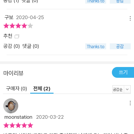
공감 (
1
)
댓글 (0)
게 그려 내는 『어쿠스틱 라이프』로 마니아층이 무척 두터운 그다.
이번에는 동시의 눈길이 향한 모퉁이마다 경쾌한 스포트라이트
구보
2020-04-25
를 비추며 동시 편편에 보는 재미를 더했다. 치과 의자에 누워 무
메뉴
서워하다가 깜박 졸고 마는 할머니, 눈인사를 나누는 마을버스와
추천
그 기사님들, 안전 교육을 받고 있는 달팽이 어린이들에 이르기까
지, 난다 작가 특유의 터치로 생기 있게 깨어난 캐릭터들은 책 곳
공감 (
0
)
댓글 (0)
곳을 부산스럽지 않게 노닐며 동시의 화폭을 넓혀 준다.
쓰기
마이리뷰
구매자 (0)
전체 (2)
메뉴
moonstation
2020-03-22