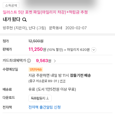
소득공제
일러스트 5단 포켓 파일(마일리지 차감)+적립금 추첨
내가 왔다
방주현
(지은이),
난다
(그림)
문학동네
2020-02-07
정가
12,500원
11,250
판매가
원
(10% 할인) +
마일리지 620원
9,563
카드최대혜택가
원
수령예상일
양탄자배송
지금 주문하면 내일 밤 11시
잠들기전 배송
(중구 서소문로 89-31 )
변경
배송료
유료 (도서 1만5천원 이상 무료)
다운로드
독후활동지
전자책
전자책 출간알림 신청