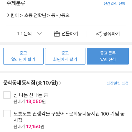
주제분류
신간알림 신청
어린이
>
초등 전학년
>
동시/동요
선물하기
공유하기
중고
중고
중고 등록
알라딘에 팔기
회원에게 팔기
알림 신청
문학동네 동시집 (총 107권)
신간알림 신청
신 나는 신나는 쿵
판매가
13,050
원
노릇노릇 딴생각을 구웠어 - 문학동네동시집 100 기념 동
시집
판매가
12,150
원