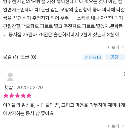
방주현 시인의 '모탕'을 가장 좋아한다.나에게 오는 것이 아닌 줄
알면서도언제나 꽉! 눈을 감는 모탕의 순진함이 좋다.바다에 나갈
꿈을 꾸던 쇠가 주전자가 되어 뿌뿌~~ 소리를 내니 자꾸만 귀가
간질간질!^^모탕도 파르르 떨고 주전자도 파르르 떨겠지.문학동
네 동시집 75권과 76권은 출간하자마자 2월에 샀는데 3월 이벤
트라니 아쉽다.하필 이 동시집은 인터공원 쿠폰으로 샀는데ㅠㅠ
더보기
알라딘 리뷰 코너에 사진 첨부 기능이 있다면 인증샷이라도 올릴
공감 (
1
)
댓글 (0)
수 있을 텐데... 이렇게라도 「내가 왔다」발간 축하해요!좌우지간
알라딘 본부는 잘 알 것이다.수년간 플래티넘 회원 자리를 놓치지
않은 알라디너가여기 있다는 걸! 내가 왔다~~ 뿌뿌! 맞아 맞아~
메뉴
~ 뿌뿌! 그래 그래~~ 뿌뿌^^
햇살
2020-02-20
아이들의 일상을, 사람들의 꿈, 그리고 마음을 따듯하며 재미나게
이야기하는 동시 참 좋아요
더보기