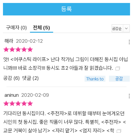
개 수업이라는 소재를 다루면서도 교실 안이 아닌 교실 바깥에 주
등록
목하는 것. 방주현 시인이 지닌 시선의 독특함은 바로 이런 것이
다. 잘 보이지 않는 존재를 넘어, 지금 여기에 함께 있지 않은 존
재에까지 닿는다. 이 시선은 우리로 하여금 왁자지껄한 교실에서
구매자 (0)
전체 (5)
도 전학 간 연우의 빈자리를 바라보게 하고(「전학」) 새로 생긴 치
해라
2020-02-12
킨집 얘길 들으면서도 문을 닫고 사라져 버린 가게들을 떠올리게
메뉴
한다(「치킨 치킨」). 우리 눈과 마음에 담기는 세계의 밀도가 한층
앗! <어쿠스틱 라이프> 난다 작가님 그림이 더해진 동시집 아닙
높아진다. 공원으로 경로당으로 할아버지 모시고 다니느라 지친
니꽈!!!! 바로 소장각!!! 동시도 초2 아들과 잘 읽겠습니다.
명아주 지팡이 초저녁부터 흙 묻은 발도 안 닦고 현관에 서서 잔
다 천장은 할아버지 마중할 때 켠 전등을 얼른 꺼 주고 벽은 미끄
공감 (
6
)
댓글 (2)
러지는 지팡이에게 모서리를 내주고 _「명아주 지팡이」 전문 사이
사이 살펴 주고 조용히 받쳐 주는, 조금 떨어졌어도 가장 가까운
aninun
2020-02-09
메뉴
그 자리에서 눈에 띄지 않는 것, 심지어 부재하는 것마저 보는 시
인의 유다른 눈은 그가 어떤 자리에 서 있는지를 짐작하게 한다.
기다리던 동시집이다. <주전자>로 데뷔할 때부터 눈여겨오던
그 자리는 지금 곁에 없는 존재까지 볼 수 있을 정도로 세상을 넓
시인의 첫 동시집. 좋은 작품이 너무 많다. 특별히, <주전자> <
게 조망하는 높이를 가지면서도, 구석구석에 있는 존재들을 유심
교문 거북이 살아 남기> <자리 맡기> <엄지 자리> <학