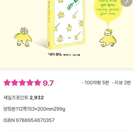
9.7
100자평 5편
리뷰 2편
세일즈포인트
2,932
양장본
112쪽
153*200mm
299g
ISBN 9788954670357