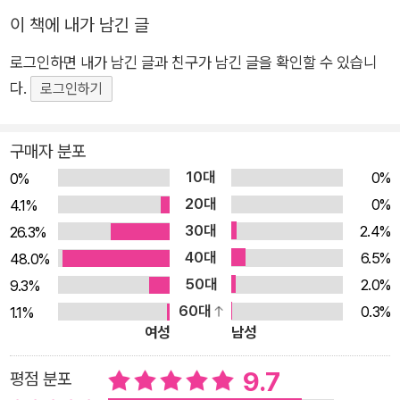
이 책에 내가 남긴 글
스러울 만도 한 상황에서도 모든 존재들은 기죽는 법이 없다. 지
금 있는 그 자리를 출발점 삼아 저마다의 보폭으로 씩씩하게 나아
로그인하면 내가 남긴 글과 친구가 남긴 글을 확인할 수 있습니
간다. 어쩐지 용기가 솟아난다. 우리 곁을 맴돌다 때때로 찾아오
다.
로그인하기
고 마는 아픔과 슬픔, 좌절의 순간들 위에 씩씩함이 야무지게 놓
여 있기에, 용기는 마음 깊은 곳까지 전달된다. 그러므로 이 기운
구매자 분포
찬 동시집의 진가는 “꿈과 현실의 거리”(이안), 거기서 오는 통증
10대
0%
0%
을 간직하면서도 삶을 긍정한다는 데 있다. 『내가 왔다』는 「주전
20대
0%
자」로 제1회 동시마중 작품상을 받은 방주현 시인의 첫 동시집이
4.1%
30대
다. 급식으로 짜장면이 나왔을 때처럼 신나고, 뽀얗게 씻긴 비누
2.4%
26.3%
를 볼 때처럼 기분 좋고, 맑게 갠 날 걷고 싶은 마음처럼 산뜻한
40대
6.5%
48.0%
동시들이 담겼다. 웃음을 주면서 힘도 주기란 쉽지 않은 일인데
50대
2.0%
9.3%
『내가 왔다』는 그걸 해낸다. 배경 속에 숨은 것, 장면 바깥에 있는
60대
0.3%
1.1%
여성
남성
것을 바라보기 『내가 왔다』 속 동시들은 “익숙한 것 같은데 낯설
고, 흔한 것 같은데 드물고, 오래된 것 같은데 새롭다.”(이안) 평
9.7
평점 분포
범한 일상 속 한 장면을 소재로 끌어오면서도, 그 장면에서 주목