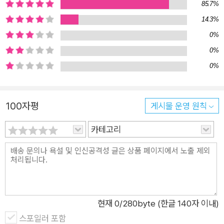
85.7%
받지 못할 법한 것에 눈길을 두기 때문이다. 짜장면을 먹은 아이
14.3%
의 콧잔등에 생긴 “짜장 점 일곱 개”(「짜장요일」), 세수를 하고 난
아이가 “씻겨 준” 비누(「세수」) 같은 것들. 도끼로 나무를 패는 장
0%
면에서도, 시인은 도끼도 나무도 아닌 ‘모탕’(나무를 팰 때 밑에
0%
받쳐 놓는 나무토막)의 목소리를 끄집어내어 들려준다. 초등학교
0%
에서 아이들과 함께 매일을 보내는 방주현 시인의 눈은 작고 작은
것, 사소하다고 여겨지는 것, 자세히 살피면 그제야 보이는 것들
100자평
게시물 운영 원칙
을 놓치지 않는다. 배경처럼 숨어 있던 존재들이 『내가 왔다』에서
는 모두 주인공이다. 장미 다발을 들고 비닐하우스에서 나오던 팜
카테고리
티마이 아줌마 수학 문제를 설명하던 6학년 2반 이서연 선생님
서류 가방 들고 걸어가던 김유성 아저씨 마을버스를 운전하던 박
미양 기사님 모두들 일하다 잠시 멈춰 서서 먼 데 하늘을 보는 11
시 무렵 _「학부모 공개 수업」 전문 생업에 종사하느라 학부모 공
개 수업에 참석하지 못한 보호자들이 각자의 일터에서 잠시 먼 하
현재
0
/280byte (한글 140자 이내)
늘을 바라본다. 어느 평일의 오전 11시 무렵 풍경이다. 학부모 공
스포일러 포함