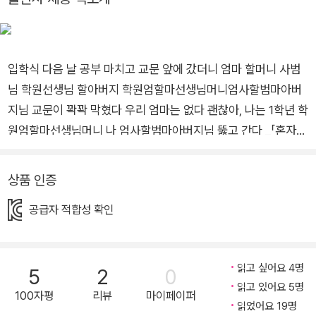
다. 2018년 『어쿠스틱 라이프』로《2018 오늘의 우리만화상》을
수상했다. 2010년 <다음 만화속세상>에서 「어쿠스틱 라이프」
로 데뷔 2011년 『어쿠스틱 라이프』 출간 2014년 『내가 태어날
입학식 다음 날 공부 마치고 교문 앞에 갔더니 엄마 할머니 사범
때까지』 출간 2018년 에세이집 『거의 정반대의 행복』 출간 201
님 학원선생님 할아버지 학원엄할마선생님머니엄사할범마아버
8년 『어쿠스틱 라이프』로 <2018 오늘의 우리만화상> 수상 20
지님 교문이 꽉꽉 막혔다 우리 엄마는 없다 괜찮아, 나는 1학년 학
21년~2023년 <카카오웹툰>에서 『도토리 문화센터』 연재 202
원엄할마선생님머니 나 엄사할범마아버지님 뚫고 간다 _「혼자
3년 『도토리 문화센터』로 <2023 오늘의 우리만화상> <한국에
갈 수 있다」 전문 겨울을 딛고 씩씩하게 찾아온 개나리빛 동시집
서 가장 재미있는 책-만화부문> 수상 2025년 EBS 『도토리 문
어제 막 1학년이 된 아이가 어른들로 꽉꽉 막힌 길을 혼자 힘차게
화센터』 애니메이션 방영
상품 인증
뚫고 간다(「혼자 갈 수 있다」). 바다를 누비는 배가 되고 싶었던
공급자 적합성 확인
쇠는, 주전자가 되긴 했지만 “내가- 왔다-// 뿌- 뿌--/ 뿌- 뿌--”
외치는 목소리가 뱃고동만큼 우렁차다(「주전자」). 5층짜리 소망
빌라의 주민들은 아침이면 허물고 말 5층 꿈탑을 밤마다 새로이
읽고 싶어요 4명
5
2
0
쌓아 올리고(「소망빌라 5층 꿈탑」), 네발자전거를 타는 할머니는
읽고 있어요 5명
칠순 생일만 지나면 보조 바퀴를 뗄 거라며 날마다 큰소리를 친다
100자평
리뷰
마이페이퍼
읽었어요 19명
(「십상 좋다」). 방주현 시인의 동시는 기운차다. 막막하거나 실망