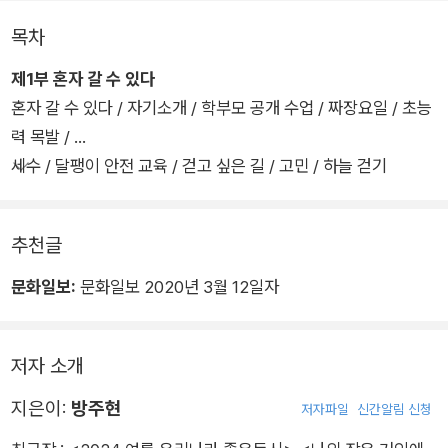
목차
<내가 왔다> 속 동시들은 “익숙한 것 같은데 낯설고, 흔한 것 같
제1부 혼자 갈 수 있다
은데 드물고, 오래된 것 같은데 새롭다.”(이안) 평범한 일상 속 한
혼자 갈 수 있다 / 자기소개 / 학부모 공개 수업 / 짜장요일 / 초능
장면을 소재로 끌어오면서도, 그 장면에서 주목받지 못할 법한 것
력 목발 /
에 눈길을 두기 때문이다. 짜장면을 먹은 아이의 콧잔등에 생긴
세수 / 달팽이 안전 교육 / 걷고 싶은 길 / 고민 / 하늘 걷기
“짜장 점 일곱 개”(「짜장요일」), 세수를 하고 난 아이가 “씻겨 준”
비누(「세수」) 같은 것들.
추천글
도끼로 나무를 패는 장면에서도, 시인은 도끼도 나무도 아닌 ‘모
탕’(나무를 팰 때 밑에 받쳐 놓는 나무토막)의 목소리를 끄집어내
문화일보:
문화일보 2020년 3월 12일자
어 들려준다. 초등학교에서 아이들과 함께 매일을 보내는 방주현
시인의 눈은 작고 작은 것, 사소하다고 여겨지는 것, 자세히 살피
저자 소개
면 그제야 보이는 것들을 놓치지 않는다. 배경처럼 숨어 있던 존
재들이 <내가 왔다>에서는 모두 주인공이다.
지은이:
방주현
저자파일
신간알림 신청