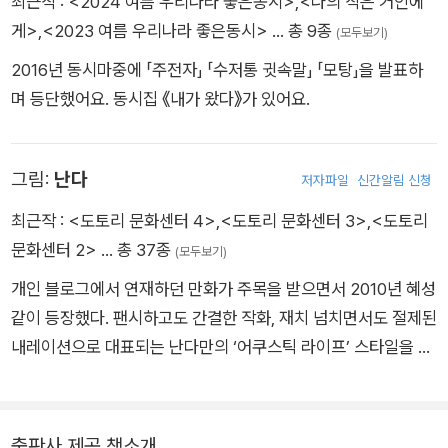
최근작 :
<2024 여름 우리나라 좋은동시>
,
<나의 작은 거인에
게>
,
<2023 여름 우리나라 좋은동시>
… 총 9종
(모두보기)
2016년 동시마중에 「주전자」 「수저통 귓속말」 「모탕」을 발표하
며 등단했어요. 동시집 《내가 왔다》가 있어요.
그림:
난다
저자파일
신간알림 신청
최근작 :
<도토리 문화센터 4>
,
<도토리 문화센터 3>
,
<도토리
문화센터 2>
… 총 37종
(모두보기)
개인 블로그에서 연재하던 만화가 주목을 받으면서 2010년 혜성
같이 등장했다. 팬시하고도 간결한 작화, 재치 넘치면서도 절제된
내레이션으로 대표되는 난다만의 ‘어쿠스틱 라이프’ 스타일을 구
축했다. 개인의 일상을 소재로 삼으면서도 보편적인 공감대를 정
확하게 짚어내는 능력으로 열성 독자들의 단단한 지지를 받고 있
다. 2020년 현재《다음웹툰》에서 『어쿠스틱 라이프』를 연재중이
출판사 제공 책소개