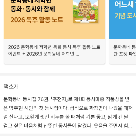
2026 문학동네 저학년 동화 동시 독후 활동 노트
문학동네 동
이벤트 + 2026년 문학동네 저학년 ...
단 포켓 파
책소개
문학동네 동시집 76권. 「주전자」로 제1회 동시마중 작품상을 받
은 방주현 시인의 첫 동시집이다. 급식으로 짜장면이 나왔을 때처
럼 신나고, 뽀얗게 씻긴 비누를 볼 때처럼 기분 좋고, 맑게 갠 날
걷고 싶은 마음처럼 산뜻한 동시들이 담겼다. 웃음을 주면서 힘도
주기란 쉽지 않은 일인데 <내가 왔다>는 그걸 해낸다.