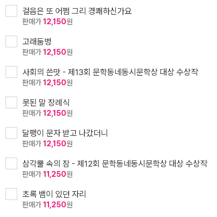
걸음은 또 어쩜 그리 경쾌하신가요
판매가
12,150
원
고래둠벙
판매가
12,150
원
사회의 쓴맛 - 제13회 문학동네동시문학상 대상 수상작
판매가
12,150
원
못된 말 장례식
판매가
12,150
원
달팽이 문자 받고 나갔더니
판매가
12,150
원
삼각뿔 속의 잠 - 제12회 문학동네동시문학상 대상 수상작
판매가
11,250
원
초록 뱀이 있던 자리
판매가
11,250
원