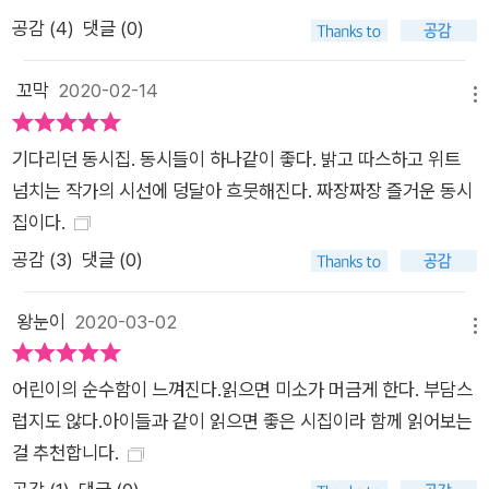
히 살필 수 있을 만큼 가까운 곳에 위치할 것이다. 먼지가 청소기
공감 (
4
)
댓글 (0)
를 피해 안전하게 착지하는 ‘콘센트 위 5밀리미터 난간’(「착지」),
지쳐 미끄러지는 명아주 지팡이에게 살며시 모서리를 내어 주는
꼬막
2020-02-14
메뉴
‘벽’(「명아주 지팡이」), 교문 앞으로 몰려나와 곧장 학원 차에 올
라탈 아이들을 위해 얼른 빨간불을 켜 주는 ‘신호등’(「교문 거북
기다리던 동시집. 동시들이 하나같이 좋다. 밝고 따스하고 위트
이 살아남기」)의 자리처럼. 『내가 왔다』는 “한 걸음 떨어진 곳”인
넘치는 작가의 시선에 덩달아 흐뭇해진다. 짜장짜장 즐거운 동시
듯하지만 “사이사이 살펴 주고” “조용히 받쳐 주는” 자리, 그러
집이다.
니까 “조금 떨어졌어도/ 가장 가까운/ 거기”에(「엄지 자리」) 있
공감 (
3
)
댓글 (0)
다. 덕분에 기우뚱 흔들리면서도 훈이의 자전거는 계속 앞으로 나
아갈 수 있고(「훈이」), 1학년 아이는 어른들 사이를 혼자서도 용
왕눈이
2020-03-02
감하게 뚫고 갈 수 있다(「혼자 갈 수 있다」). 여러분! “아, 귀여워!”
메뉴
소리가 들리면 있는 힘껏 달려야 해요. 안 그러면 다시는 친구들
어린이의 순수함이 느껴진다.읽으면 미소가 머금게 한다. 부담스
을 못 만나요. _「달팽이 안전 교육」 전문 『어쿠스틱 라이프』 난다
럽지도 않다.아이들과 같이 읽으면 좋은 시집이라 함께 읽어보는
작가가 왔다 『내가 왔다』의 웃음과 씩씩함은 난다 작가의 그림으
걸 추천합니다.
로 한층 돋보인다. 반복되는 일상 속 미묘한 변화의 결을 촘촘하