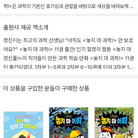
학!>은 과학의 기본인 호기심과 관찰을 바탕으로 세상을 바라보게 만
드는 책이다. 아이들에게 인기 있는 정신이네 가족들이 일상 속의 궁
금증을 엉뚱하고 기발하게 풀어 나가는 스토리를 따라가다 보면 쉽고
출판사 제공 책소개
재미있게 과학 내용을 이해할 수 있다. 아이들이 과학에 재미를 붙이
정신이는 최고의 과학 선생님! “아직도 <놓지 마 과학!> 안 보셨
게 하는 데 아주 적합한 책이다.
어요?” <놓지 마 과학!> 11권 출간! 인기 절정의 웹툰 <놓지 마
정신줄!>의 작가들이 만든 과학 학습 만화 <놓지 마 과학!> 11권
이 출간되었다. 1차분 1~5권과 2차분 6~10권에 이어 3차분 11
~15권의 첫 번째 권인 11권이 출간된 것이다. <놓지 마 과학!>
시리즈는 1권이 2016년 8월에 출간된 이후, 매번 새 책이 나올
이 상품을 구입한 분들이 구매한 상품
때마다 학습 만화 베스트셀러로 자리 잡으며 인기를 더하고 있다.
이 때문에 다른 책은 몰라도 이 책만은 꼭 본다는 충성도 높은 어
린이 독자들의 수가 점점 늘어 가고 있으며, 새 책의 출간 시기를
묻는 문의 전화 또한 잇따른다고 한다. <놓지 마 정신줄!>은 20
09년 8월 연재를 시작해 현재까지 11년째 이어 오며 조회 수 28