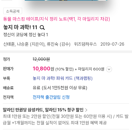
소득공제
동물 마스킹 테이프/지식 정리 노트(택1, 각 마일리지 차감)
놓지 마 과학! 11
정신이 코딩에 정신 놓다 1
신태훈
,
나승훈
(지은이),
류진숙
(감수)
위즈덤하우스
2019-07-26
정가
12,000원
10,800
판매가
원
(10% 할인) +
마일리지 600원
부록
놓지 마 과학! 파워 카드 (책과랩핑)
배송료
유료 (도서 1만5천원 이상 무료)
전자책
전자책 출간알림 신청
알라딘 만권당 삼성카드, 알라딘 15% 청구 할인
최대 1만원 또는 2만원 할인(전월 30만원 또는 60만원 이용 시) / 카드 발
급월 +1개월까지는 전월 실적이 없어도 최대 1만원 혜택 제공