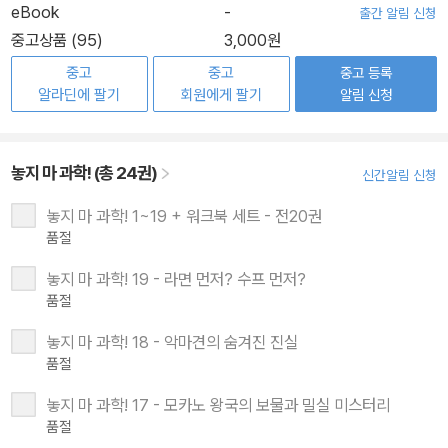
eBook
-
출간 알림 신청
중고상품 (95)
3,000원
중고
중고
중고 등록
알라딘에 팔기
회원에게 팔기
알림 신청
놓지 마 과학! (총 24권)
신간알림 신청
놓지 마 과학! 1~19 + 워크북 세트 - 전20권
품절
놓지 마 과학! 19 - 라면 먼저? 수프 먼저?
품절
놓지 마 과학! 18 - 악마견의 숨겨진 진실
품절
놓지 마 과학! 17 - 모카노 왕국의 보물과 밀실 미스터리
품절