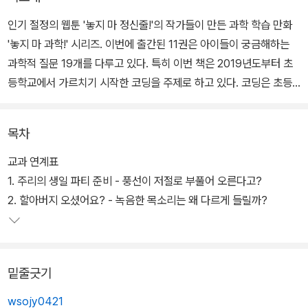
인기 절정의 웹툰 '놓지 마 정신줄!'의 작가들이 만든 과학 학습 만화
'놓지 마 과학!' 시리즈. 이번에 출간된 11권은 아이들이 궁금해하는
과학적 질문 19개를 다루고 있다. 특히 이번 책은 2019년도부터 초
등학교에서 가르치기 시작한 코딩을 주제로 하고 있다. 코딩은 초등
학교에서 과학 교과가 아니라 실과 교과에 포함되어 있지만 어린이들
의 관심이 높고 과학에 가까운 분야라서 <놓지 마 과학!>에서 다루게
목차
되었다.
교과 연계표
스토리는 코딩을 가르칠 때 로봇과 함께 다루는 것이 좋다는 실과 교
1. 주리의 생일 파티 준비 - 풍선이 저절로 부풀어 오른다고?
과 지침을 참고하여 정구와 정신이가 로봇 공룡을 만들어 로봇 공룡
2. 할아버지 오셨어요? - 녹음한 목소리는 왜 다르게 들릴까?
대전에 참가하는 이야기로 설정이 되었다. 로봇 공룡을 만들어 로봇
공룡 대전에 참가하는 이야기를 통해 로봇이란 무엇인지, 로봇은 어
떻게 움직이는지, 코딩이란 무엇이며 왜 하는 것인지, 컴퓨터 하드웨
밑줄긋기
어와 소프트웨어는 무엇인지를 알아본다. 더불어 어린이들이 재미있
어 하는 공룡에 대한 상식도 알아볼 수 있도록 하였다.
wsojy0421