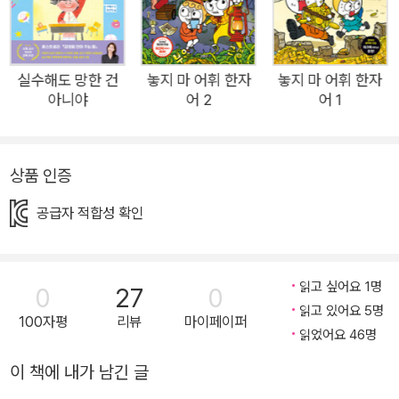
억 뷰가 넘는 초인기 웹툰으로 성장했다. 또한 어린이 독자들의
사랑을 바탕으로 방송 애니메이션으로 만들어지기도 했다. <놓
지 마 과학!> 시리즈는 <놓지 마 정신줄!>의 캐릭터들이 등장하
여 생활 속에서 생기는 과학적 질문들을 엉뚱하고도 기발한 전개
실수해도 망한 건
놓지 마 어휘 한자
놓지 마 어휘 한자
아니야
어 2
어 1
를 통해 자연스럽게 풀어 주고 또한 예상을 빗나가는 결말로 웃음
을 터뜨리게 만든다. 2019년도부터 초등 교과에 포함된 코딩! <
놓지 마 과학!> 시리즈의 가장 큰 장점은 무엇보다 재미있다는
상품 인증
것이다. 그냥 재미있게 웃으면서 읽기만 해도 그 내용이 기억에
남아 잊히지 않는다. 이렇게 재미있게 읽다 보면 과학 교과서 속
공급자 적합성 확인
과학 원리를 저절로 이해하게 된다. 이번에 출간된 <놓지 마 과
학!> 11권은 아이들이 궁금해하는 과학적 질문 19개를 다루고 있
다. 특히 이번 책은 2019년도부터 초등학교에서 가르치기 시작
읽고 싶어요 1명
0
27
0
한 코딩을 주제로 하고 있다. 코딩은 초등학교에서 과학 교과가
읽고 있어요 5명
100자평
리뷰
마이페이퍼
읽었어요 46명
아니라 실과 교과에 포함되어 있지만 어린이들의 관심이 높고 과
학에 가까운 분야라서 <놓지 마 과학!>에서 다루게 되었다. 스토
이 책에 내가 남긴 글
리는 코딩을 가르칠 때 로봇과 함께 다루는 것이 좋다는 실과 교