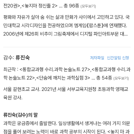
전20권>
,
<놓지마 정신줄 2>
… 총 96종
(모두보기)
평화와 자유가 살아 숨 쉬는 삶과 만화가 사이에서 고민하고 있다. 국
민대학교 시각디자인을 전공하였으며 엠게임《팝스툰》에 연재했다.
2006년에 제26회 비추미 그림축제에서 디지털 파인아트부문 대상
을 수상했다. 2009년부터 네이버웹툰《놓지마 정신줄》을 연재중이
며 저서로는 《놓지마 정신줄》 단행본 시리즈,《놓지 마 과학!》학습만
감수:
류진숙
저자파일
신간알림 신청
화 시리즈 등이 있다. [신태훈 나승훈 콤비의 대활약!] - 2009~201
9년 웹툰《놓지마 정신줄!》시즌 1, 2, 3 연재 - 2014년《놓지마 정신
최근작 :
<통합교과형 수리.과학 논술노트 27>
,
<통합교과형 수리.과
줄》KBS TV 만화 방영 - 2014년 《놓지마 정신줄》 SICAF 코믹어
학 논술노트 22>
,
<단숨에 깨치는 과학실험 3>
… 총 54종
(모두보기)
워드 인기 만화상 - 2016년~ 《놓지 마 과학!》발간 - 2019년 《놓지
서울 갈현초교 교사. 2021년 서울 서부교육지원청 초등과학 영재교
마 과학! 애니메이션》한국과학창의재단 과학문화콘텐츠 부문 우수상
육원 강사.
- 2019년~ 《놓지 마 과학!》중국 발간 - 2021년~ 《놓지 마 과학!》일
본 발간 - 2022~2024년《놓지마 정신줄》시즌 3 연재
류진숙(감수)의 말
과학은 궁금증에서 출발한다. 일상생활에서 생겨나는 여러 가지 의문
점을 풀어 보려는 노력이 바로 과학 공부의 시작이 된다. <놓지 마 과