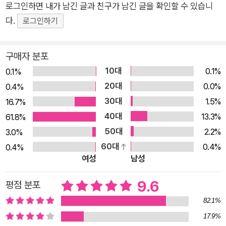
로그인하면 내가 남긴 글과 친구가 남긴 글을 확인할 수 있습니
과 지침을 참고하여 정구와 정신이가 로봇 공룡을 만들어 로봇 공
다.
로그인하기
룡 대전에 참가하는 이야기로 설정이 되었다. 이 때문에 어린이들
은 자기들이 좋아하는 로봇과 공룡 이야기를 통해 재미있고 자연
스럽게 코딩에 대한 지식을 쌓을 수 있다. 로봇 공룡을 만들어 로
구매자 분포
봇 공룡 대전에 참가하는 이야기를 통해 로봇이란 무엇인지, 로봇
10대
0.1%
0.1%
은 어떻게 움직이는지, 코딩이란 무엇이며 왜 하는 것인지, 컴퓨
20대
0.0%
0.4%
터 하드웨어와 소프트웨어는 무엇인지를 알아본다. 더불어 어린
30대
1.5%
16.7%
이들이 재미있어 하는 공룡에 대한 상식도 알아볼 수 있도록 하였
40대
13.3%
61.8%
다. 코딩을 주제로 하는 이야기는 12권까지 계속될 예정이다. 이
50대
2.2%
3.0%
와 같은 이야기 전개 과정에서 벌어지는 주인공들의 엉뚱하고 황
60대
0.4%
0.4%
당한 행동은 학습 만화도 이렇게 재미있을 수 있구나 하는 감탄을
여성
남성
자아내게 만든다. 특히 작가들 특유의 기발하고 자유분방한 상상
9.6
평점 분포
력으로 엉뚱하면서도 예측할 수 없는 방향으로 전개되는 이야기
는 아이들이 책을 손에서 놓지 못하게 만들고, 평소에 어렵게 느
82.1%
끼던 과학을 좀 더 가까이 느낄 수 있게 만들어 준다. 이 책은 질
17.9%