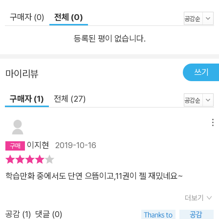
느끼고 심화 학습까지 한다! 정신이의 엉뚱한 상상력은 다양한 재
구매자 (0)
전체 (0)
미를 만들어 내고, 과학적 질문과 내용이 잊히지 않게 만든다. 초
등학교 교과 과정에 기반을 두면서도 철저하게 재미를 추구하다
등록된 평이 없습니다.
보니 오히려 지식이 머릿속에 남는 것. 본문 마지막에는 질문을
해결하는 과학적 원리에 대한 설명을 넣었고, 필요한 경우에는
쓰기
마이리뷰
‘놓지 마 과학 원리!’ 코너에서 좀 더 자세히 알아보도록 했다. 과
학을 어려워만 하던 아이가 어느새 과학에 흥미를 느끼고 심화 학
구매자 (1)
전체 (27)
습까지 하는 모습을 볼 수 있을 것이다.
메뉴
이지현
2019-10-16
학습만화 중에서도 단연 으뜸이고,11권이 젤 재밌네요~
더보기
공감 (
1
)
댓글 (0)