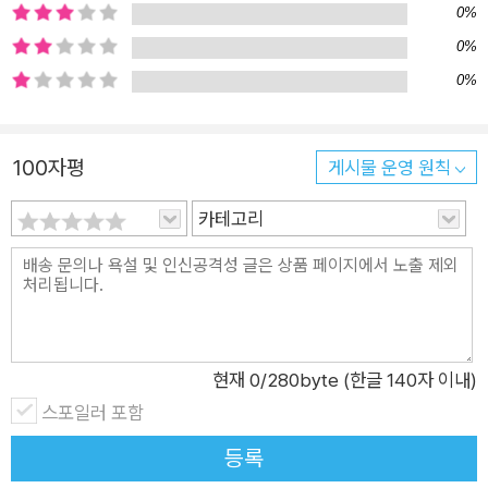
문과 그에 대한 답이 본문을 이루고 있고 본문 말미에 질문을 해
0%
결하는 과학적 원리에 대한 설명이 들어 있다. 필요한 경우에는
0%
사진과 그림이 풍부한 ‘놓지 마 과학 원리!’ 코너에서 좀 더 자세
0%
히 알아보도록 하였다. 또한 책머리에 각각의 질문들과 연관된 교
과 단원을 소개하여 학습에 도움이 되도록 했다. 2018년 3, 4학
년 교과서가 바뀐 데 이어 2019년부터는 5, 6학년 교과서가 바
100자평
게시물 운영 원칙
뀌었기 때문에 새로운 과학 교과서의 체계에 맞추어 교과 단원을
카테고리
정리하였다. <놓지 마 과학!>의 3단 학습 시스템 ■ 1단계. 정신
이랑 주리랑 정구랑 정신줄 놓고 즐긴다! <놓지 마 정신줄!>의
정신이네 가족이 총출동했다! 생활 속에서 품게 되는 과학적 질문
들을 정신이와 정구와 정신줄 놓고 즐기다 보면 모든 과학 지식을
저절로 습득하게 된다. ■ 2단계. 초등학교 과학 교과 과정을 기
현재
0
/280byte (한글 140자 이내)
반으로 과학적 원리를 이해한다! 초등학교 교과 과정을 기반으로
스포일러 포함
과학적 질문을 뽑아, 정신이와 그 가족들이 자기들만의 방식으로
풀어 나가는 방식으로 구성했다. 읽다 보면 자연스럽게 과학에 재
등록
미를 붙이고 그 원리를 이해하게 된다. ■ 3단계. 과학에 흥미를