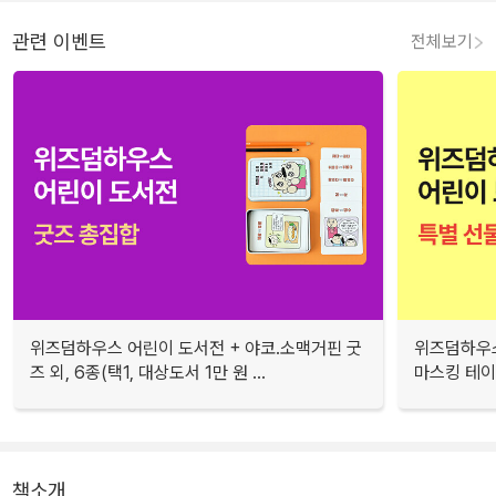
관련 이벤트
전체보기
위즈덤하우스 어린이 도서전 + 야코.소맥거핀 굿
위즈덤하우스
즈 외, 6종(택1, 대상도서 1만 원 ...
마스킹 테이프
책소개