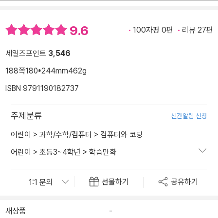
9.6
100자평 0편
리뷰 27편
세일즈포인트
3,546
188쪽
180*244mm
462g
ISBN 9791190182737
주제분류
신간알림 신청
어린이
>
과학/수학/컴퓨터
>
컴퓨터와 코딩
어린이
>
초등3~4학년
>
학습만화
선물하기
공유하기
새상품
-