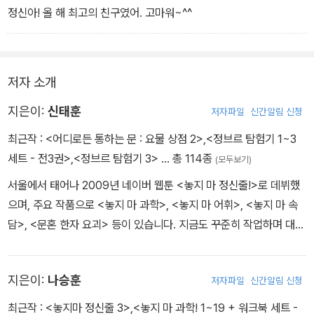
정신아! 올 해 최고의 친구였어. 고마워~^^
이와 같은 이야기 전개 과정에서 벌어지는 주인공들의 엉뚱하고 황당
한 행동은 학습 만화도 이렇게 재미있을 수 있구나 하는 감탄을 자아
내게 만든다. 특히 작가들 특유의 기발하고 자유분방한 상상력으로
저자 소개
엉뚱하면서도 예측할 수 없는 방향으로 전개되는 이야기는 아이들이
책을 손에서 놓지 못하게 만들고, 평소에 어렵게 느끼던 과학을 좀 더
지은이:
신태훈
저자파일
신간알림 신청
가까이 느낄 수 있게 만들어 준다.
최근작 :
<어디로든 통하는 문 : 요물 상점 2>
,
<정브르 탐험기 1~3
세트 - 전3권>
,
<정브르 탐험기 3>
… 총 114종
(모두보기)
이 책은 질문과 그에 대한 답이 본문을 이루고 있고 본문 말미에 질문
을 해결하는 과학적 원리에 대한 설명이 들어 있다. 필요한 경우에는
서울에서 태어나 2009년 네이버 웹툰 <놓지 마 정신줄!>로 데뷔했
사진과 그림이 풍부한 ‘놓지 마 과학 원리!’ 코너에서 좀 더 자세히 알
으며, 주요 작품으로 <놓지 마 과학>, <놓지 마 어휘>, <놓지 마 속
아보도록 하였다. 또한 책머리에 각각의 질문들과 연관된 교과 단원
담>, <문혼 한자 요괴> 등이 있습니다. 지금도 꾸준히 작업하며 대학
을 소개하여 학습에 도움이 되도록 했다. 2018년 3, 4학년 교과서가
에서 학생들을 가르치고 있습니다. 사랑하는 아내와 보물 같은 세 딸
바뀐 데 이어 2019년부터는 5, 6학년 교과서가 바뀌었기 때문에 새
과 함께 살고 있습니다.
지은이:
나승훈
로운 과학 교과서의 체계에 맞추어 교과 단원을 정리하였다.
저자파일
신간알림 신청
최근작 :
<놓지마 정신줄 3>
,
<놓지 마 과학! 1~19 + 워크북 세트 -