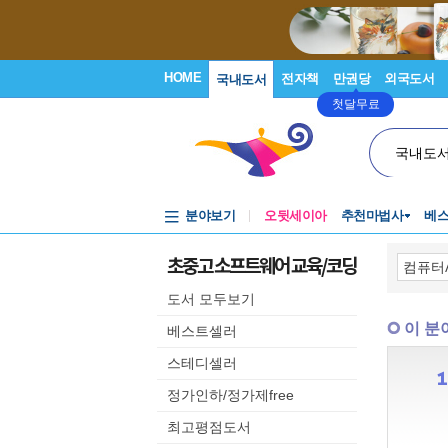
HOME
전자책
만권당
외국도서
국내도서
첫달무료
국내도
분야보기
오뒷세이아
추천마법사
베
초중고 소프트웨어 교육/코딩
도서 모두보기
이 분
베스트셀러
스테디셀러
정가인하/정가제free
최고평점도서