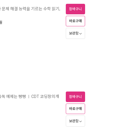
 문제 해결 능력을 기르는 수학 읽기,
장바구니
바로구매
7월
보관함
쏙쏙 예제는 빵빵
CDT 코딩창의개
ㅣ
장바구니
바로구매
보관함