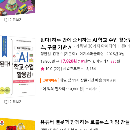
미리보기
된다! 하루 만에 준비하는 AI 학교 수업 활용법
- 과목별 30가지 아이디어
된다!
ㅣ
스, 구글 기반 AI
정인걸
,
김경수
(지은이) |
이지스퍼블리싱
| 2025년 3월
17,820원
19,800
원 →
(
할인), 마일리지
원
10%
990
10.0
(
22
) | 세일즈포인트 :
3,184
내일 밤 11시
잠들기전 배송
양탄자배송
지역변경
이 책의 전자책 :
13,500
원
보러 가기
미리보기
유튜버 옐롯과 함께하는 로블록스 게임 만