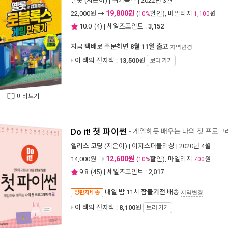
옐롯
(지은이) |
위키북스
| 2022년 3월
19,800원
22,000
원 →
(
할인), 마일리지
원
10%
1,100
10.0
(
4
) | 세일즈포인트 :
3,152
지금
택배
로 주문하면
8월 11일 출고
지역변경
이 책의 전자책 :
13,500
원
보러 가기
미리보기
Do it! 첫 파이썬
- 게임하듯 배우는 나의 첫 프로그
엘리스 코딩
(지은이) |
이지스퍼블리싱
| 2020년 4월
12,600원
14,000
원 →
(
할인), 마일리지
원
10%
700
9.8
(
45
) | 세일즈포인트 :
2,017
내일 밤 11시
잠들기전 배송
양탄자배송
지역변경
이 책의 전자책 :
8,100
원
보러 가기