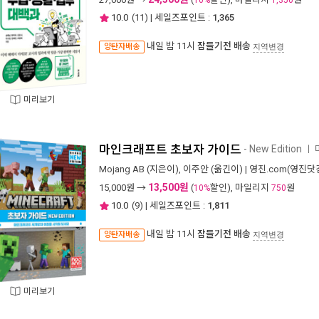
10%
1,350
10.0
(
11
) | 세일즈포인트 :
1,365
내일 밤 11시
잠들기전 배송
양탄자배송
지역변경
미리보기
마인크래프트 초보자 가이드
- New Edition
ㅣ
Mojang AB
(지은이),
이주안
(옮긴이) |
영진.com(영진닷
13,500원
15,000
원 →
(
할인), 마일리지
원
10%
750
10.0
(
9
) | 세일즈포인트 :
1,811
내일 밤 11시
잠들기전 배송
양탄자배송
지역변경
미리보기