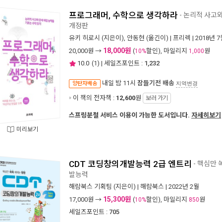
프로그래머, 수학으로 생각하라
- 논리적 사고와
개정판
유키 히로시
(지은이),
안동현
(옮긴이) |
프리렉
| 2018년 
18,000원
20,000
원 →
(
할인), 마일리지
원
10%
1,000
10.0
(
1
) | 세일즈포인트 :
1,232
내일 밤 11시
잠들기전 배송
양탄자배송
지역변경
이 책의 전자책 :
12,600
원
보러 가기
스프링분철 서비스 이용이 가능한 도서입니다.
자세히보기
미리보기
CDT 코딩창의개발능력 2급 엔트리
- 핵심만 
발능력
해람북스 기획팀
(지은이) |
해람북스
| 2022년 2월
15,300원
17,000
원 →
(
할인), 마일리지
원
10%
850
세일즈포인트 :
705