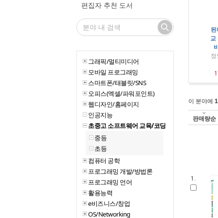
편집자 추천 도서
된
교 
바
정
그래픽/멀티미디어
모바일 프로그래밍
1
스마트폰/태블릿/SNS
오피스(엑셀/파워포인트)
이 분야에
1
웹디자인/홈페이지
인공지능
판매량순
초중고 소프트웨어 교육/코딩
중등
초등
컴퓨터 공학
프로그래밍 개발/방법론
1.
프로그래밍 언어
활용능력
e비즈니스/창업
OS/Networking