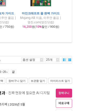
보자 가이드
마인크래프트 몹 완벽 가이드
 이주안 옮김 |
Mojang AB 지음, 이주안 옮김 |
진닷컴)
영진.com(영진닷컴)
 / 750원)
16,200
원(
10%
할인 / 900원)
옵션 설정
25개
순
1~20
끝
선택
장바구니 담기
보관함 담기
마이리스트 담기
백과
- 진짜 현장에 필요한 AI 디지털
장바구니
바로구매
프리렉
| 2026년 5월