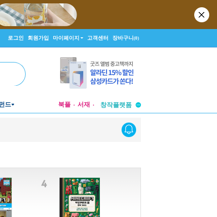
로그인
회원가입
마이페이지
고객센터
장바구니
(0)
투비컨티뉴드
펀드
북플
서재
창작플랫폼
투비컨티뉴드