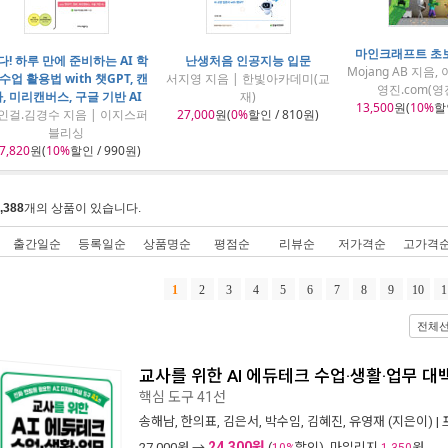
마인크래프트 초
다! 하루 만에 준비하는 AI 학
난생처음 인공지능 입문
Mojang AB 지음,
수업 활용법 with 챗GPT, 캔
서지영 지음 | 한빛아카데미(교
영진.com(영
, 미리캔버스, 구글 기반 AI
재)
13,500
원(
10%
할인
인걸.김경수 지음 | 이지스퍼
27,000
원(
0%
할인 / 810원)
블리싱
7,820
원(
10%
할인 / 990원)
,388
개의 상품이 있습니다.
출간일순
등록일순
상품명순
평점순
리뷰순
저가격순
고가격
1
2
3
4
5
6
7
8
9
10
1
전체
교사를 위한 AI 에듀테크 수업·생활·업무 대
핵심 도구 41선
송해남
,
한의표
,
김은서
,
박수임
,
김혜진
,
유영재
(지은이) |
24,300원
27,000
원 →
(
할인), 마일리지
원