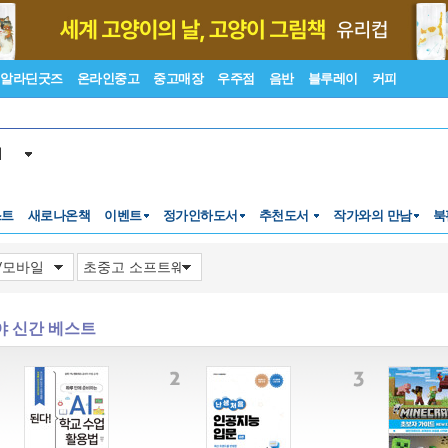
알라딘굿즈
온라인중고
중고매장
우주점
음반
블루레이
커피
서
스트
새로나온책
이벤트
정가인하도서
추천도서
작가와의 만남
북
야 신간 베스트