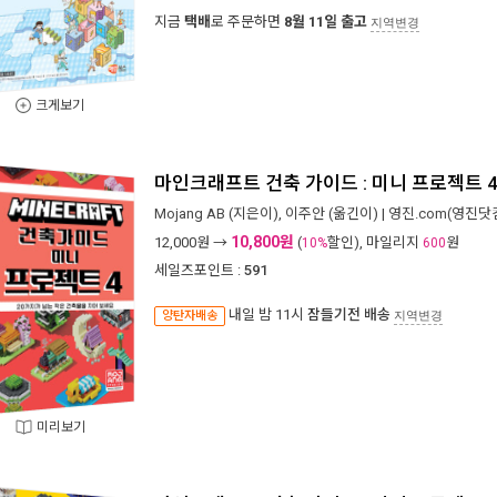
지금
택배
로 주문하면
8월 11일 출고
지역변경
크게보기
마인크래프트 건축 가이드 : 미니 프로젝트 
Mojang AB
(지은이),
이주안
(옮긴이) |
영진.com(영진닷
10,800원
12,000
원 →
(
할인), 마일리지
원
10%
600
세일즈포인트 :
591
내일 밤 11시
잠들기전 배송
양탄자배송
지역변경
미리보기