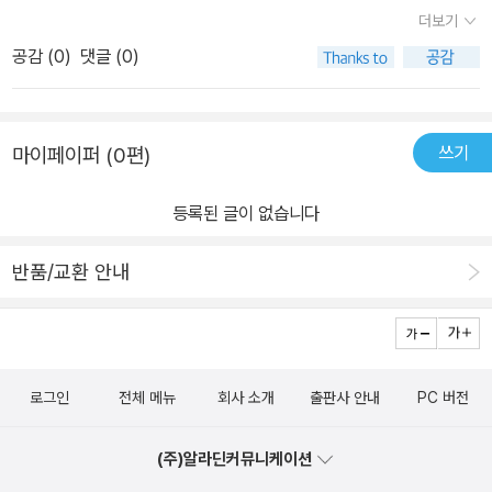
라 나눴던 공평>에 대해서는... 학교 텃밭에 친구네 쑥갓이 많이 나서
더보기
같이 뽑고 나누려고 할 때, 친구가...' 우리집은 시골이라 쑥갓이 많
공감 (
0
)
댓글 (0)
아.... 너는 시내살고, 쑥갓이 많이 없으니까 네가 더 많이 가져가~' 라
고 했다며 이야기 해주었다..그리고 '외국인 옆에 앉기 싫어. 뒤로가야
지'라고 본인도 생각했던 적이 있었다고 했다. 통학버스에 가끔 원어
쓰기
마이페이퍼 (0편)
민 선생님이 버스를 타시는데.. 자꾸 내옆에 앉는다며... 속으로 '앉지
마라~~앉지마라~~' 기도했다고 ㅋㅋㅋㅋ 왜그랬냐고 물으니.. 말걸
등록된 글이 없습니다
을까봐 무서웠다고 해서 한바탕 웃었다.우리가 주변에서 당연스레 인
정하고 지나쳐온 불평등하게 했던 행동과 언어들... 그런 것들을 바라
반품/교환 안내
보는 시각을 좀 더 다르게 보게끔 안내해준다. 즉, 평등감수성 키우는
습관을 키우도록..모두가 노력해서, 우리 모두 공평한 세상이 되길 바
란다
로그인
전체 메뉴
회사 소개
출판사 안내
PC 버전
(주)알라딘커뮤니케이션