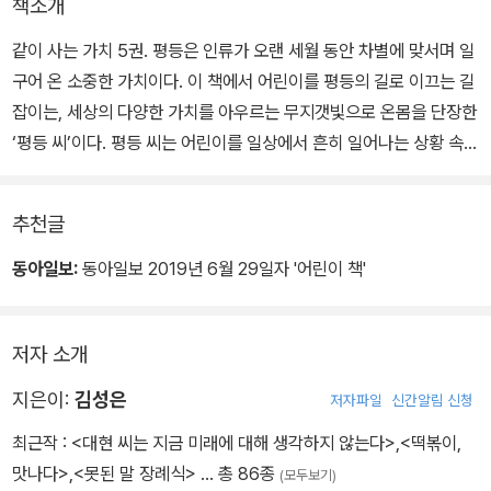
책소개
같이 사는 가치 5권. 평등은 인류가 오랜 세월 동안 차별에 맞서며 일
구어 온 소중한 가치이다. 이 책에서 어린이를 평등의 길로 이끄는 길
잡이는, 세상의 다양한 가치를 아우르는 무지갯빛으로 온몸을 단장한
‘평등 씨’이다. 평등 씨는 어린이를 일상에서 흔히 일어나는 상황 속으
로 데려가 평등의 개념을 알려준다.
추천글
반 아이들 모두에게 과학 퀴즈 대회에 도전할 기회를 주는 것도, 다문
화 가정의 아이에게 전교 회장이 되어 학교를 대표할 기회를 주는 것
동아일보:
동아일보 2019년 6월 29일자 '어린이 책'
도 평등이다. 평등은 누구에게나 고르게 기회를 주는 것이다. 모둠 과
제를 공평하게 나눠 맡는 것도, 간식을 공평하게 나눠 먹는 것도 평등
저자 소개
이다. 평등은 권리도 의무도 공평하게 나누는 것인 까닭이다.
지은이:
김성은
저자파일
신간알림 신청
여자아이에게 남자아이들과 나란히 야구 실력을 겨룰 기회를 주는 것
최근작 :
<대현 씨는 지금 미래에 대해 생각하지 않는다>
,
<떡볶이,
도, 장애인에게 비장애인들과 똑같이 놀이 기구를 즐길 기회를 주는
맛나다>
,
<못된 말 장례식>
… 총 86종
(모두보기)
것도 평등이다. 평등은 다르다는 이유로 차별하지 않는 것이기 때문