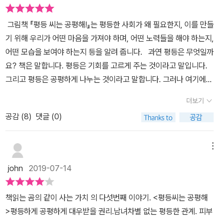
이 책을 통해서 어린이와 나누고 싶은 꿈입니다.
그림책 『평등 씨는 공평해!』는 평등한 사회가 왜 필요한지, 이를 만들
기 위해 우리가 어떤 마음을 가져야 하며, 어떤 노력들을 해야 하는지,
어떤 모습을 보여야 하는지 등을 알려 줍니다. 과연 평등은 무엇일까
요? 책은 말합니다. 평등은 기회를 고르게 주는 것이라고 말입니다.
그리고 평등은 공평하게 나누는 것이라고 말합니다. 그러나 여기에서
의 공평은 기계적 공평을 말하는 것은 아닙니다. 기계적 공평은 또 다
더보기
른 차별을 낳을 수 있기 때문입니다. 때론 필요에 따라 나눌 수 있는
공감 (
8
)
댓글 (0)
것이 공평이라고 말합니다. 또한 평등은 다르다는 이유로 차별하지
않는 것이라고 말합니다. 다문화 사회 속에서 살아가는 우리들이기에
이런 평등 감수성을 갖는 것이 더욱 요구되지 않을까 싶습니다. 여전
메뉴
히 우린 피부색이 다르다는 것만 가지고도 차별하고 편견의 눈으로
john
2019-07-14
바라보고 있으니 말입니다. 그래서 책은 평등한 세상을 만들기 위해
평등 연습을 제시합니다. 평등 감수성 키우기, 평등 언어 사용하기, 평
책읽는 곰의 같이 사는 가치 의 다섯번째 이야기. <평등씨는 공평해
등 행동 실천하기, 평등 가족 만들기 등 평등 연습을 삶 속에서 하도록
>​평등하게 공평하게 대우받을 권리.남녀차별 없는 평등한 관계. 피부
제시하고 돕습니다. 물론 책에서 말하는 내용이 절대적일 수는 없습