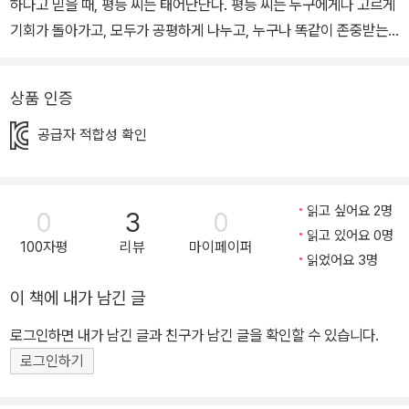
하다고 믿을 때, 평등 씨는 태어난단다. 평등 씨는 누구에게나 고르게
기회가 돌아가고, 모두가 공평하게 나누고, 누구나 똑같이 존중받는
세상을 꿈꾸지. 평등 씨와 같은 꿈을 꾸는 사람들이 늘어날수록 세상
은 조금 더 살 만한 곳으로 바뀌어 간단다. 너희도 평등 씨의 꿈을 함
상품 인증
께 응원해 줄 거지? 같이 살아가기 위해 가슴에 품어야 할 가치 우리
모두의 생존과 존엄을 지키는 데 가장 기본이 되는 것은 무엇일까요?
공급자 적합성 확인
아마도 같이 살아간다는 사실을 잊지 않는 일, 같이 살아가려는 노력
을 멈추지 않는 일이 아닐까 싶습니다. 그 사실을 잊어버리고 그런 노
력을 우습게 여기는 이가 늘어날수록 모두의 삶이 악몽이 된다는 사
읽고 싶어요 2명
0
3
0
실을, 우리는 경험을 통해 이미 잘 알고 있습니다. 내일의 주인인 어린
읽고 있어요 0명
100자평
리뷰
마이페이퍼
이의 마음에 타자와 더불어 살아가는 데 꼭 필요한 선한 가치가 단단
읽었어요 3명
히 뿌리 내린다면 그런 악몽은 줄어들지 않을까요? 어린이들이 가슴
이 책에 내가 남긴 글
에 품은 선한 가치를 잣대로 옳고 그름을 판단하고 옳다고 믿는 바를
로그인하면 내가 남긴 글과 친구가 남긴 글을 확인할 수 있습니다.
실천하는 어른으로 자란다면 이 세상도 조금 더 살 만한 곳이 되지 않
로그인하기
을까요? ‘같이 사는 가치’ 시리즈는 이런 기대와 바람을 담아 만든 책
입니다. 누구나 마음껏 꿈꿀 수 있는 세상을 일구는 가치, 평등 이 시