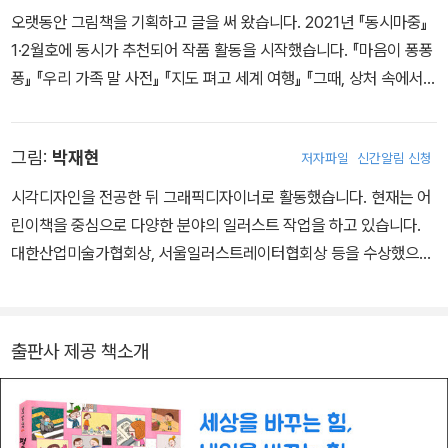
이다.
오랫동안 그림책을 기획하고 글을 써 왔습니다. 2021년 『동시마중』
1·2월호에 동시가 추천되어 작품 활동을 시작했습니다. 『마음이 퐁퐁
퐁』 『우리 가족 말 사전』 『지도 펴고 세계 여행』 『그때, 상처 속에서
는』 등 여러 어린이책에 글을 썼으며, 동시집 『못된 말 장례식』 『나의
작은 거인에게』(공저)를 냈습니다. 이 책은 『못된 말 장례식』에 수록
그림:
박재현
저자파일
신간알림 신청
된 시 「지금은 미래에 대해 생각하지 않는다」를 그림책으로 새롭게 구
성한 작품입니다.
시각디자인을 전공한 뒤 그래픽디자이너로 활동했습니다. 현재는 어
린이책을 중심으로 다양한 분야의 일러스트 작업을 하고 있습니다.
대한산업미술가협회상, 서울일러스트레이터협회상 등을 수상했으며,
질병관리본부 독감 예방 주사 캠페인 TV 광고 「독감마왕 편」의 작업
에 참여했습니다. 지금까지 『세상에서 가장 힘이 센 말』, 『투발루에게
수영을 가르칠 걸 그랬어!』, 『목 짧은 기린 지피』, 『엄마, 나 똥 마려
출판사 제공 책소개
워』를 비롯해 『꼬물꼬물 세균대왕 미생물이 지구를 지켜요』, 『인어는
기름 바다에서도 숨을 쉴 수 있나요?』, 『지구촌 아이들이 들려주는 S
DGs 이야기』, 『치고, 던지고, 달리는 야구의 모든 것』 등 수많은 책