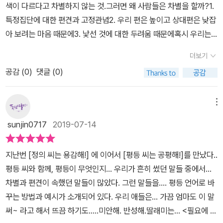
색이 다르다고 차별하지 않는 것.그러면 왜 사람들은 차별을 할까?​1.
니다. 평등이란 상황 속에서 해석해야 할 경우 역시 적지 않기 때문입
특정집단에 대한 편견과 고정관념2. 우리 편은 높이고 상대편은 낮잡
니다. 하지만, 이런 책을 통해 평등에 대한 생각을 더욱 넓혀나가는 것
아 보려는 마음 때문에3. 낯선 것에 대한 두려움 때문에​혹시 우리는
은 반드시 필요할 겁니다. 우리 자녀들은 더욱 더 평등한 세상 속에서
난 예쁜 선생님 반으로 갈거야~~~, 거기는 못사는 나라니까 가기 싫
행복을 찾기 위해선 말입니다. 그렇기에 이 책 『평등 씨는 공평해!』는
더보기
어요.너 머리가 남자같애, 이주노동자는 가난한 나라에서 와서 범죄
보다 더 좋은 사회, 아름답고 따스한 사회를 만들기 위해 자라나는 세
공감 (
0
)
댓글 (0)
도 많이 저지른대....이러고 있지는 않나요?​그러면 어떻게 하나요??
대들이 꼭 읽어야 할 좋은 책입니다.
1. 평등언어 사용(남자니깐, 여자니깐 이란 말 사용하지 않기)2. 평등
감수성 키우기3.평등 행동 실천하기4. 평등 가족 만들기​어른들이 편
메뉴
견과 고정관념으로 평등과 차별을 인식하지 못하고 무심코 사용하는
sunjin0717
2019-07-14
언어들. 사실상 가정에서도 많이 발생하고 있다. 우리 어린이들도 무
심결에 이미 남녀 차별을 배우고 있을지도..<평등씨는 공평해> 어린
지난번 [정의 씨는 용감해!] 에 이어서 [평등 씨는 공평해!]를 만났다..
이들을 위한 책이지만 어른도 함께 읽으며 자녀들과 평등, 공평을 실
평등 씨와 함께, 평등이 무엇인지... 우리가 흔히 썼던 말들 중에서...
천하고 평등감수성을 키워 나갔으면 좋겠다.​아들 딸들에게 미안하다.
차별과 편견이 속했던 말들이 많았다. 그런 말들을.... 평등 언어로 바
아빠가 공평하게 하지 못해서..#평등 #공평 #차별 #권리 #책읽는곰
꾸는 방법과 예시가 소개되어 있다. 우리 애들은... 가끔 엄마도 이 말
#같이사는가치 #평등씨는공평해
써~ 라고 해서 뜨끔 하기도.....미안해. 반성해.딸래미는... <필요에 따