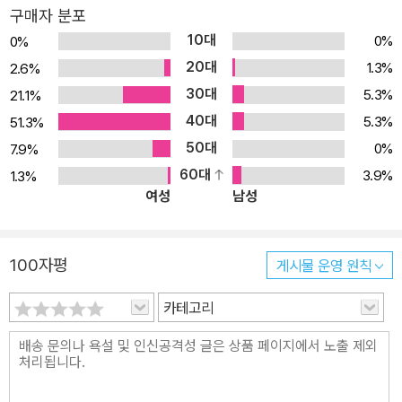
리즈의 마지막 책은 ‘평등’을 주제로 하고 있습니다. 평등은 인류가 오
구매자 분포
랜 세월 동안 차별에 맞서며 일구어 온 소중한 가치입니다. 그럼에도
10대
0%
0%
세상에는 여전히 출신이나 성별, 인종, 장애처럼 개인의 노력으로는
20대
1.3%
2.6%
어쩌지 못할 조건에 따른 차별과 불평등이 존재합니다. 이러한 차별
30대
5.3%
21.1%
과 불평등이 오늘을 넘어 내일로 이어지지 않게 하려면, 무엇보다도
40대
5.3%
51.3%
내일의 주인인 어린이의 마음속에 평등 의식이 단단히 뿌리 내리고
50대
0%
7.9%
있어야 하겠지요. 이 책에서 어린이를 평등의 길로 이끄는 길잡이는,
60대
3.9%
1.3%
세상의 다양한 가치를 아우르는 무지갯빛으로 온몸을 단장한 ‘평등
여성
남성
씨’입니다. 평등 씨는 어린이를 일상에서 흔히 일어나는 상황 속으로
데려가 평등의 개념을 알려줍니다. 반 아이들 모두에게 과학 퀴즈 대
회에 도전할 기회를 주는 것도, 다문화 가정의 아이에게 전교 회장이
100자평
게시물 운영 원칙
되어 학교를 대표할 기회를 주는 것도 평등입니다. 평등은 누구에게
나 고르게 기회를 주는 것이니까요. 모둠 과제를 공평하게 나눠 맡는
카테고리
것도, 간식을 공평하게 나눠 먹는 것도 평등이지요. 평등은 권리도 의
무도 공평하게 나누는 것인 까닭입니다. 여자아이에게 남자아이들과
나란히 야구 실력을 겨룰 기회를 주는 것도, 장애인에게 비장애인들