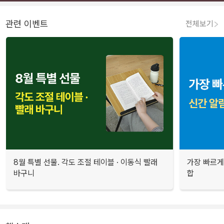
관련 이벤트
전체보기
8월 특별 선물. 각도 조절 테이블 · 이동식 빨래
가장 빠르게
바구니
합