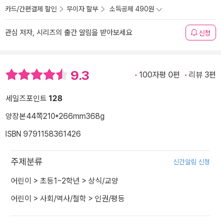
카드/간편결제 할인
무이자 할부
소득공제 490원
관심 저자, 시리즈의 출간 알림을 받아보세요
신청
9.3
100자평 0편
리뷰 3편
세일즈포인트
128
양장본
44쪽
210*266mm
368g
ISBN 9791158361426
주제분류
신간알림 신청
어린이
>
초등1~2학년
>
상식/교양
어린이
>
사회/역사/철학
>
인권/평등