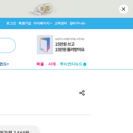
로그인
회원가입
마이페이지
고객센터
장바구니
(0)
펀드
북플
서재
투비컨티뉴드
창작플랫폼
투비컨티뉴드