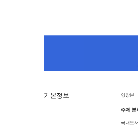
기본정보
양장본
주제 분
국내도