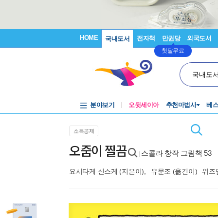
HOME
전자책
만권당
외국도서
국내도서
첫달무료
국내도
분야보기
오뒷세이아
추천마법사
베
소득공제
오줌이 찔끔
스콜라 창작 그림책 53
|
요시타케 신스케
(지은이),
유문조
(옮긴이)
위즈