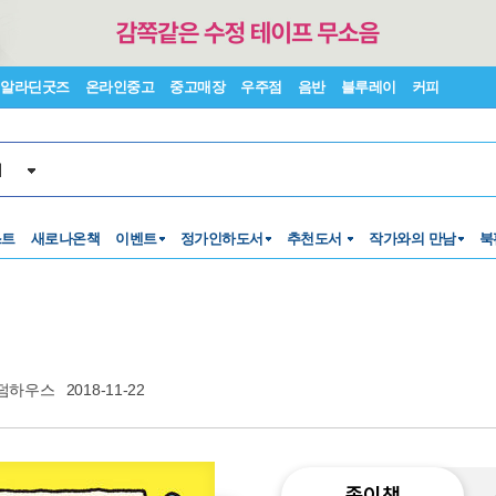
알라딘굿즈
온라인중고
중고매장
우주점
음반
블루레이
커피
서
스트
새로나온책
이벤트
정가인하도서
추천도서
작가와의 만남
북
덤하우스
2018-11-22
종이책