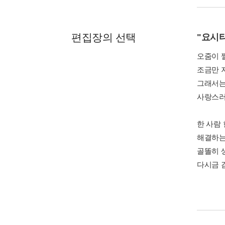
편집장의 선택
"요시타
오줌이 
조금만 
그래서는
사랑스러
한 사람
해결하는
골똘히 
다시금 