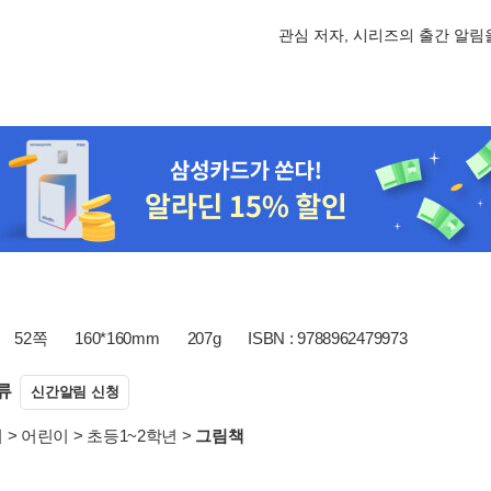
관심 저자, 시리즈의 출간 알
52쪽
160*160mm
207g
ISBN : 9788962479973
류
신간알림 신청
서
>
어린이
>
초등1~2학년
>
그림책