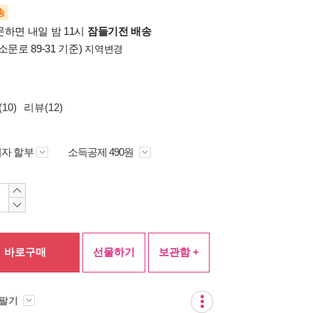
송
문하면 내일 밤 11시
잠들기전 배송
소문로 89-31 기준)
지역변경
10)
리뷰(12)
자 할부
소득공제 490원
바로구매
선물하기
보관함 +
 팔기