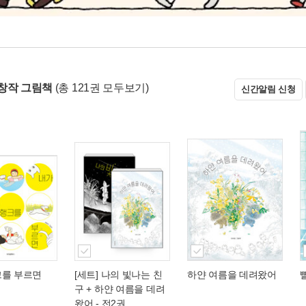
창작 그림책
(총 121권 모두보기)
신간알림 신청
크를 부르면
[세트] 나의 빛나는 친
하얀 여름을 데려왔어
구 + 하얀 여름을 데려
왔어 - 전2권