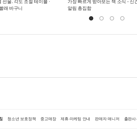
별 선물. 각도 조절 테이블 ·
가장 빠르게 받아보는 책 소식 - 신
빨래 바구니
알림 총집합
침
청소년 보호정책
중고매장
제휴·마케팅 안내
판매자 매니저
출판사