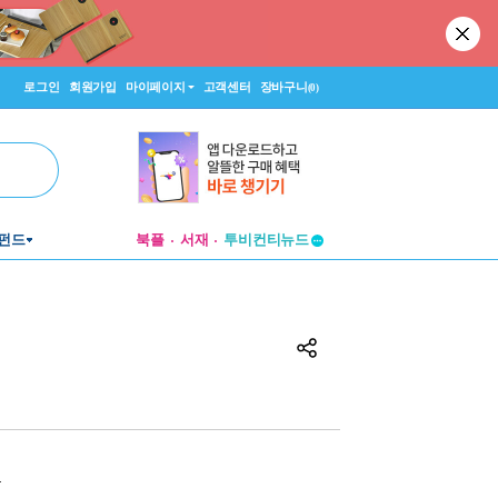
로그인
회원가입
마이페이지
고객센터
장바구니
(0)
투비컨티뉴드
펀드
북플
서재
창작플랫폼
투비컨티뉴드
원