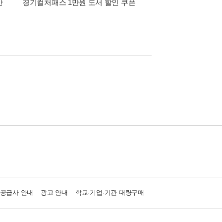
간
경기컬처패스 1만원 도서 할인 쿠폰
삼성카드가 쏜다! 알라
·공급사 안내
광고 안내
학교·기업·기관 대량구매