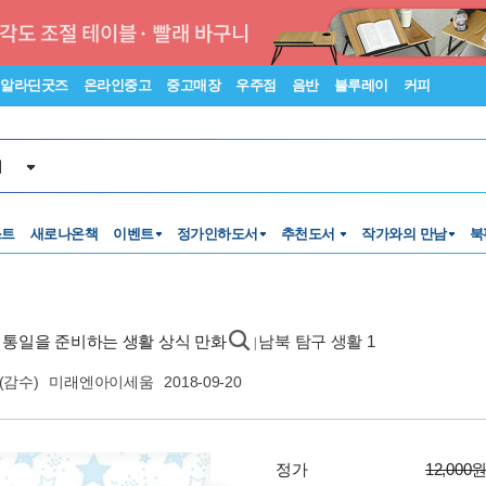
알라딘굿즈
온라인중고
중고매장
우주점
음반
블루레이
커피
서
스트
새로나온책
이벤트
정가인하도서
추천도서
작가와의 만남
북
- 통일을 준비하는 생활 상식 만화
남북 탐구 생활 1
|
(감수)
미래엔아이세움
2018-09-20
정가
12,000