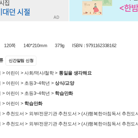
120쪽
140*210mm
379g
ISBN : 9791162338162
류
신간알림 신청
서
>
어린이
>
사회/역사/철학
>
통일을 생각해요
서
>
어린이
>
초등3~4학년
>
상식/교양
서
>
어린이
>
초등3~4학년
>
학습만화
서
>
어린이
>
학습만화
서
>
추천도서
>
외부/전문기관 추천도서
>
(사)행복한아침독서 추천도
서
>
추천도서
>
외부/전문기관 추천도서
>
(사)행복한아침독서 추천도