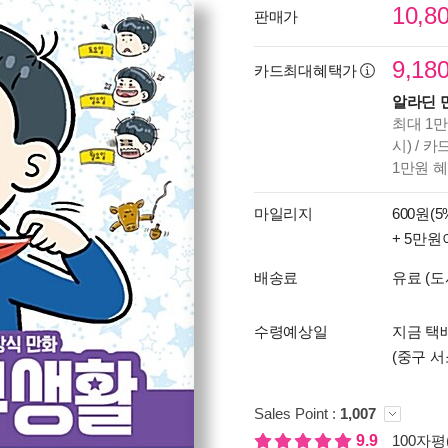
10,8
판매가
9,18
카드최대혜택가
알라딘 
최대 1만
시) / 
1만원 
마일리지
600원(5
+ 5만원
배송료
유료 (도
수령예상일
지금 택
(중구 서
Sales Point :
1,007
9.9
100자평(