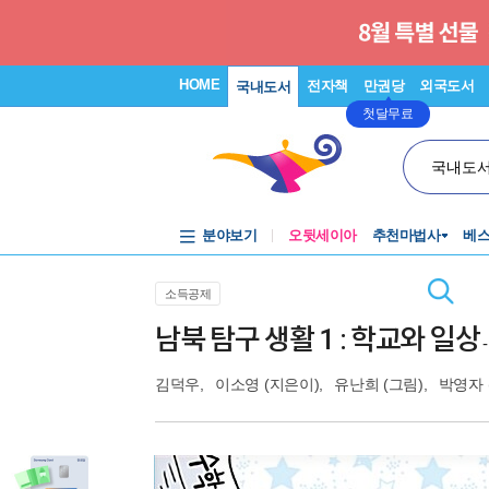
HOME
전자책
만권당
외국도서
국내도서
첫달무료
국내도
분야보기
오뒷세이아
추천마법사
베
소득공제
남북 탐구 생활 1 : 학교와 일상
김덕우
,
이소영
(지은이),
유난희
(그림),
박영자