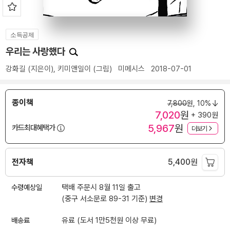
소득공제
우리는 사랑했다
강화길
(지은이),
키미앤일이
(그림)
미메시스
2018-07-01
종이책
7,800
원,
10%
7,020
원
+ 390원
5,967
원
카드최대혜택가
더보기
전자책
5,400
원
수령예상일
택배 주문시 8월 11일 출고
(중구 서소문로 89-31 기준)
변경
배송료
유료 (도서 1만5천원 이상 무료)