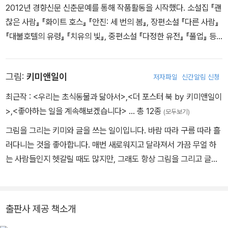
2012년 경향신문 신춘문예를 통해 작품활동을 시작했다. 소설집 『괜
찮은 사람』 『화이트 호스』 『안진: 세 번의 봄』, 장편소설 『다른 사람』
『대불호텔의 유령』 『치유의 빛』, 중편소설 『다정한 유전』 『풀업』 등
이 있다. 한겨레문학상, 구상문학상 젊은작가상, 2017 젊은작가상, 2
020 젊은작가상 대상, 백신애문학상, 유심상, 2025 김승옥문학상
그림:
키미앤일이
저자파일
신간알림 신청
우수상을 수상했다.
최근작 :
<우리는 초식동물과 닮아서>
,
<더 포스터 북 by 키미앤일이
>
,
<좋아하는 일을 계속해보겠습니다>
… 총 12종
(모두보기)
그림을 그리는 키미와 글을 쓰는 일이입니다. 바람 따라 구름 따라 흘
러다니는 것을 좋아합니다. 매번 새로워지고 달라져서 가끔 무얼 하
는 사람들인지 헷갈릴 때도 많지만, 그래도 항상 그림을 그리고 글을
쓰고 있습니다. 삶도 작업도 아름답기를 바라며 하루하루 열심히 살
아가고 있습니다.
출판사 제공 책소개