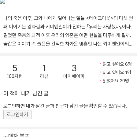
나의 죽음 이후, 그와 나에게 일어나는 일들 <테이크아웃>의 다섯 번
째 이야기는 강화길과 키미앤일이가 전하는 『우리는 사랑했다』이다.
길었던 죽음의 과정 이후 우리의 영혼은 어떤 현실을 마주하게 될까.
꿈같은 이야기 속 슬픔을 간직한 차가운 영혼인 나는 키미앤일이의
무심한 듯 자상한 이미지들과 함께 형광 그린의 컬러로 표현되었다.
솔직한 선으로 그린 인물들의 무표정으로 차가운 영혼이 지녔을 공허
읽고 싶어요 6명
5
1
3
함을 담담하게 보여 주었고, 비어 있는 공간으로는 영혼이 있을 자리
읽고 있어요 1명
100자평
리뷰
마이페이퍼
와 시선을 보여 주었다. 그림 속 공간과 소설 속의 이어지는 대화로 독
읽었어요 20명
자는 죽음 이후 사랑에 매달리는 차가운 영혼의 마음을 만날 수 있다.
이 책에 내가 남긴 글
로그인하면 내가 남긴 글과 친구가 남긴 글을 확인할 수 있습니다.
로그인하기
구매자 분포