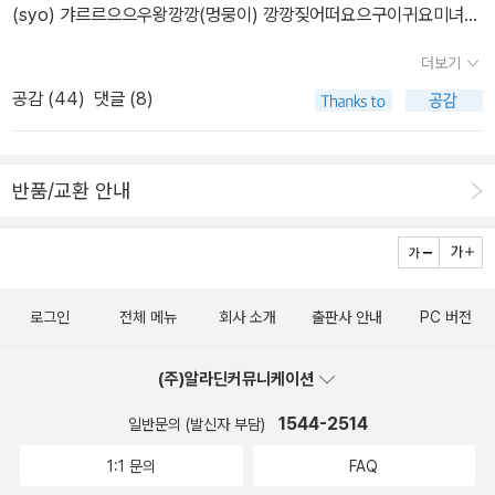
간힘을 쓰고 살아야 하는 우리가 서로에게 가혹해지는 순간에 대해
(syo) 갸르르으으우왕깡깡(멍뭉이) 깡깡짖어떠요으구이귀요미녀석
이어진 흔적만이 지나온 날을 기록하며 존재를 외치고 있다. 사람의
생각해보게 됐습니다. 그런 의미에서 오히려 연대에 대한 이야기로
같으니(syo) 헥헥헥헐떡헐떡(멍뭉이) 헥헥헐떡헐떡(syo뭉이)......
생 전체는 하나의 별자리고, 사람의 현재는 그 별자리의 제일 끝별인
더보기
읽히기도 했어요.「가원」은 제가 쓴 소설 중에 가장 사랑이 넘치는 소
나는 이러면서 몇날 며칠을 보낼 수가 있다. 쑥과 마늘을 주면 동굴 속
지도 모른다. 지금까지의 선분으로도 이야기는 만들 수 있다. 그러나
공감 (
44
)
댓글 (8)
설일 것입니다. 그리고 가장 비정한 소설이기도 할 것입니다. 저는 그
에서 사람이 될 때까지 강아지와 물고 빨고 놀 수가 있다...... 벼락
어떤 만남은 그 선분을 다시 한 번 꺾어 다음 자리에 새로운 끝별을 박
렇게 생각합니다. 그런데 가족의 관계라는 것이 그런 것 같아요. 우애
아, 때려라. 우리를 가로막고 있는 모든 유리벽을 부수어다오.....잔망
는다. 그러면 다시 이야기는 새로워진다. 끝별은 자기가 별인 줄 알아
가 깊은 순간도 있고, 가장 미운 순간도 있고, 그래서 더 요구하고 실
2 온 몸에 소름이 돋았다. 이 두 개의 벽에만 수천 권의 책이 꽂혀 있
도 어느 별자리의 끝별인지는 모른다. 그러나 어제까지의 별들을 바
반품/교환 안내
망하고 증오하고, 분노하고, 사랑하지만 같이 있을 수 없는. 그러나 최
고, 그것도 나와 아주 가까이 있었지만 빈곤한 내 일생을 통틀어 흡수
라보며, 이 긴 항로가 어떻게 변곡되어 왔는지 추측하는 밤이 있다. 변
후의 순간까지 잊을 수 없는 그런 관계. Q. 강화길 작가의 『화이트
할 기회가 전혀 없을 지식이 담겨 있었다. 당시 내 나이가 겨우 스물둘
곡의 밤과 추측의 밤 사이의 거리는 늘 멀다. 그러나 너무 멀지는 않
호스』를 읽은 후 독자가 함께 읽어주었으면 하는 책이 있다면, ‘함께
이기는 했으나 설사 내가 백 살을 산다 해도 이 책들의 문자를 배울 가
다. 너무 가까이 서면 별은 보이고 별자리는 보이지 않는다. 너무 멀리
오래오래’ 읽고 싶은 작품을 혹시 소개해주실 수 있을까요?마거릿 애
능성은 희박했다. 여기, 바로 여기에, 나와 절연된 인류 문명의 유산이
서면 별자리가 하나의 별로 보인다. 그래서 우리는 너무 이르지도 너
트우드의 『눈먼 암살자』를 좋아합니다. 이 역시 가족 이야기입니다.
로그인
전체 메뉴
회사 소개
출판사 안내
PC 버전
우뚝 서 있었다. _ 양자오, 『자본론을 읽다』 양자오가 내놓은 입문서
무 늦지도 않은 어느 시기에, 언젠가 읽었던 책을 다시 한 번 읽어야
역사의 흐름에 휩쓸린 자매가 서로를 사랑하고 미워하는, 그러나 이
들이 다 그렇듯 이 책 역시 자본론 입문서로서 자체 훌륭하지만, 왜 이
한다. 우연으로, 혹은 의지로. 그러나 어느 쪽이든, 그건 하늘의 뜻
해하고 아끼는 그런 이야기입니다. 책을 덮은 순간 다시 읽고 싶어지
(주)알라딘커뮤니케이션
책을 권하느냐고 syo에게 묻는다면, 저자 서문 때문이라고 말할 것
과 시간의 조력이 조금은 필요한 일이다. 180901 – 180918 : 24
는 소설이에요. Q. 악스트에서 최은미 작가와 나누신 말씀 중 ‘작가
이다. 대표적인 반공국가인 타이완에서 태어나 배우고 자란 양자오
1544-2514
일반문의 (발신자 부담)
권1. 리얼리스트를 위한 유토피아 플랜 : 기본소득에 관한 책들은 의
가 되고 어딘가에 갇히는 기분을 더 자주 느끼는 것 같다’라는 문장을
선생. 선생은 금서 『자본론』의 일어판, 영어판을 손에 넣기 위해 대학
외로 많지만 막상 읽어보면 의외로 이렇게 많을 필요가 없겠는데 싶
1:1 문의
FAQ
보았습니다. 「화이트 호스」 속 “문학은 삶의 전부가 아니다!”라는 문
도서관 지하서고에 숨어들고, 금서를 대출해 줄 호구를 물색하고, 대
을 만큼 겹치는 데가 있다. 그렇다면 든든한 한 권을 여러 번 읽는 것