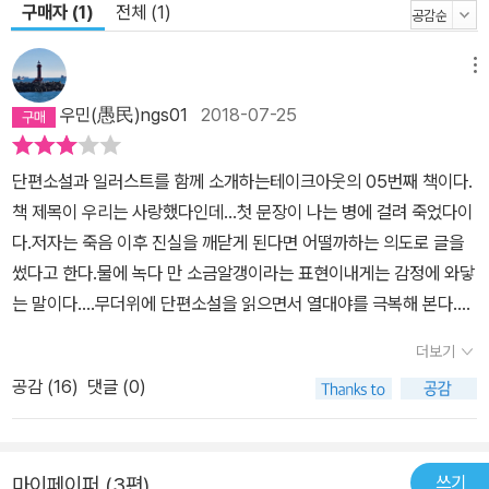
구매자 (1)
전체 (1)
메뉴
우민(愚民)ngs01
2018-07-25
단편소설과 일러스트를 함께 소개하는테이크아웃의 05번째 책이다.
책 제목이 우리는 사랑했다인데...첫 문장이 나는 병에 걸려 죽었다이
다.저자는 죽음 이후 진실을 깨닫게 된다면 어떨까하는 의도로 글을
썼다고 한다.물에 녹다 만 소금알갱이라는 표현이내게는 감정에 와닿
는 말이다....무더위에 단편소설을 읽으면서 열대야를 극복해 본다.충
격적이고 놀란 가슴을 쓸어 내리면서고인의 된 노회찬의원의 명복을
더보기
빕니다 ......
공감 (
16
)
댓글 (0)
쓰기
마이페이퍼 (3편)