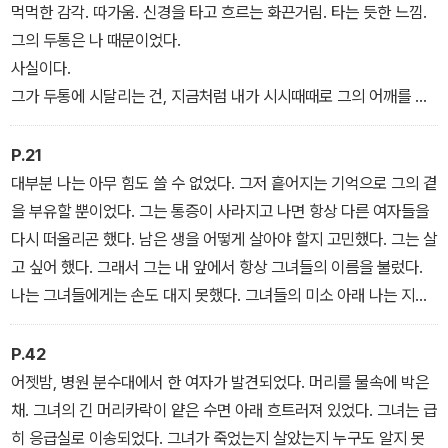
먹먹한 감각. 따가움. 신경을 타고 흐르는 화끈거림. 타는 듯한 느낌.
그의 두통은 나 때문이었다.
사실이다.
그가 두통에 시달리는 건, 지금처럼 내가 시시때때로 그의 어깨를 밟
고 앉아 머리를 꽉 움켜잡고 있기 때문이다.
그는 절대 나를 잊지 못할 것이다.
P.21
우리는 사랑했다.
대부분 나는 아무 힘도 쓸 수 없었다. 그저 흩어지는 기억으로 그의 곁
을 부유할 뿐이었다. 그는 통증이 사라지고 나면 항상 다른 여자들을
다시 떠올리곤 했다. 남은 생을 어떻게 살아야 할지 고민했다. 그는 살
고 싶어 했다. 그래서 그는 내 앞에서 항상 그녀들의 이름을 불렀다.
나는 그녀들에게는 손도 대지 못했다. 그녀들의 미소 아래 나는 지워
지고 밀려났다. 저 아래로, 아래로. 내가 할 수 있는 건, 언제 찾아올지
모르는 기회의 순간을 위해, 그가 그녀들을 끌어안지 못하도록 항상
P.42
주변을 맴도는 것뿐이었다.
어젯밤, 병원 분수대에서 한 여자가 발견되었다. 머리를 물속에 박은
채. 그녀의 긴 머리카락이 얕은 수면 아래 흐트러져 있었다. 그녀는 급
히 응급실로 이송되었다. 그녀가 죽었는지 살았는지 누구도 알지 못