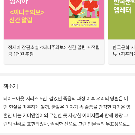
정지아 장편소설 <찌니주의보> 신간 알림 + 적립
한국문학 사랑
금 1천원 추첨
뷰 <지푸라
책소개
테이크아웃 시리즈 5권. 길었던 죽음의 과정 이후 우리의 영혼은 어
떤 현실을 마주하게 될까. 꿈같은 이야기 속 슬픔을 간직한 차가운 영
혼인 나는 키미앤일이의 무심한 듯 자상한 이미지들과 함께 형광 그
린의 컬러로 표현되었다. 솔직한 선으로 그린 인물들의 무표정으로
차가운 영혼이 지녔을 공허함을 담담하게 보여 주었고, 비어 있는 공