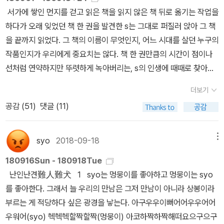
은 없었어요. 하지만 트위터나 블로그를 통해 충분히 후기를 접하고
서가에 쌓인 먼지를 걷고 읽은 책을 읽지 않은 책 뒤로 옮기는 작업을
있고, 제 인스타에 댓글을 남겨주시는 분들도 계십니다. 그래서 「음
하다가 오래 잊었던 책 한 권을 발견한 s는 그대로 퍼질러 앉아 그 책
복」을 어떻게 ‘읽으셨는지’ 저 역시 많이 ‘읽고’ 있습니다. 모두들 감사
을 끝까지 읽었다. 그 책의 이름이 무엇인지, 어느 시대를 살던 누구의
드려요. :) Q. 「음복」의 공간은 한 편의 연극이 펼쳐지는 장소라는 느
작품인지가 우리에게 중요치는 않다. 책 한 권만큼의 시간이 점이나
낌이 들었습니다. 일부 인물만 각자 자기 배역을 연기하고 있다는 느
선처럼 연약하지만 뚜렷하게 녹아버리는, s의 인생에 때때로 찾아오
낌이 들었고요.네. 사실 말씀해주신 그 부분이 소설을 시작하게 된 계
는 이 마술 같은 사건의 구성 요소들이야말로 잠시나마 생각해볼 만
기였습니다. 누군가는 알고, 누군가는 모르는 어떤 상황. 그 풍경
더보기
하다. 지금보다 더 젊고, 어리석고, 무모하였으며, 그래서 더 선명했
들. Q. 전작 『다른 사람』의 '가스라이팅'을 하는 목소리라든지, 『화이
공감 (
51
)
댓글 (11)
던 s가 있었을 것이다. 젊음이 늘 그런 것처럼, 자신을 한 가운데 꽂아
트 호스』의 혼란스러움을 묘사하는 순간들, 인간의 마음에서 일어나
그걸 축으로 세상을 돌리고 있었을 것이다. 그 신성한 회전의 어느 지
는 일을 묘사하는 순간 강화길 작가의 소설 속에서 만들어지는 리듬
점에서 s는 한 권의 책을 만났을 테고, 그 책이 무겁고 끈적하게 s에
syo
2018-09-18
메뉴
감을 좋아합니다. 이 순간들을 쓰는 입장에서도 몰입해서 쓰시지 않
게 달라붙어 세상의 공전 속도로 착각되던 s의 자전 속도를 얼마만큼
을까 생각하게 되고요. 몰입하지 않으면 소설을 진행하지 못하는 편
180916Sun - 180918Tue
늦췄을 것이다. 그리고 천구에 별자리가 박혀 이야기를 증명하듯, 그
이긴 합니다. 그래서 화자를 이해하려고 많이 노력해요. 하지만 집중
난인난견難人難犬 1 syo는 멍뭉이를 좋아하고 멍뭉이는 syo
만남이 s의 마음에 박혀 무엇인가를 증명했을 것이다. 젊고 어리석고
력이 좋은 편이 아니어서 쓰는 내내 고생을 많이 하는 편이에요. Q.
를 좋아한다. 그래서 늘 우리의 만남은 그저 만남이 아니라 상봉이라
무모하여 그때는 알지 못했지만, 뒤이은 수 천 수 만 걸음 중 몇 발 정
「가원」의 “나는 게으른 사람이 아니다. 밥값 못하는 사람이 아니야”라
부르는 게 적당하다 싶은 광경을 낳는다. 아구우우이뻐어어우우어어
도는 그 만남에서 비롯하였을 것이다. 인생의 항로는 등 뒤로만 펼쳐
고 말하는 할머니의 가혹함을 보며 자연스럽지 않게, 연극을 하며, 안
우워어(syo) 헥헥헥할짝할짝(멍뭉이) 아코하짝하짝해떠요으구으구
지는 것 같다. 앞은 그저 어두울 뿐이고, 몇 개의 가느다란 선분으로