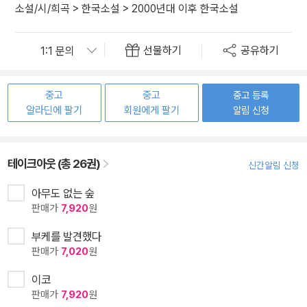
소설/시/희곡
>
한국소설
>
2000년대 이후 한국소설
선물하기
공유하기
중고
중고
중고 등록
알라딘에 팔기
회원에게 팔기
알림 신청
테이크아웃 (총 26권)
신간알림 신청
아무도 없는 숲
판매가
7,920
원
부케를 발견했다
판매가
7,020
원
이코
판매가
7,920
원