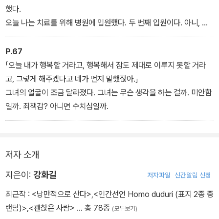
했다.
오늘 나는 치료를 위해 병원에 입원했다. 두 번째 입원이다. 아니, 세
번째 입원이다. 나는 병원이 권하는 모든 것을 했다. 살점을 잘라 내는
조직 검사를 견뎠다. 밀폐된 곳에서 몸이 울리는 검사를 버텼다. 약물
P.67
치료. 수술. 그 모든 것을 했다. 그러나 병은 낫지 않았다. 나는 내가
「오늘 내가 행복할 거라고, 행복해서 잠도 제대로 이루지 못할 거라
왜 아픈지 알지 못했다.
고, 그렇게 해주겠다고 네가 먼저 말했잖아.」
그녀의 얼굴이 조금 달라졌다. 그녀는 무슨 생각을 하는 걸까. 미안함
일까. 죄책감? 아니면 수치심일까.
저자 소개
지은이:
강화길
저자파일
신간알림 신청
최근작 :
<낭만적으로 산다>
,
<인간선언 Homo duduri (표지 2종 중
랜덤)>
,
<괜찮은 사람>
… 총 78종
(모두보기)