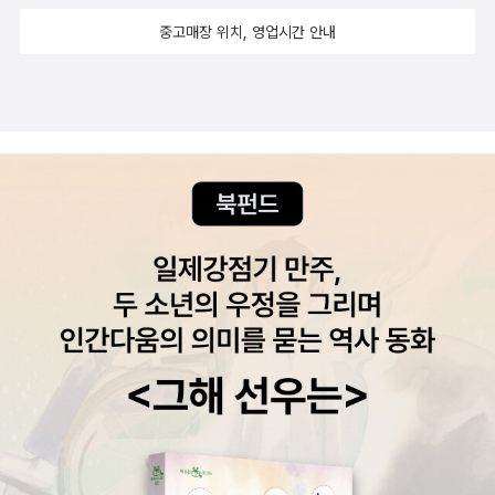
장도 있었고요. 그럼에도 작가가 되어 기쁘다고 생각하시는 순간을
출이 안 되면 남의 시선을 피해 복사기를 착취했다. 이런 작전(?)의
이 남는 일일 수 있다. 아직 서너 권밖에는 읽지 못해 섣부르지만, 아
중고매장 위치, 영업시간 안내
혹시 말씀해주실 수 있을까요?소설을 쓰면서 제가 이전보다 좀 나아
역사를 지켜보고 있노라면, 책을 사랑하는 자들은 왜 이렇게 남 보기
직까지는 이 책이 바로 그 한 권이다. 2. 언젠가, 아마도 : 보자마자
졌다는 생각을 많이 합니다. 이전의 저는 매우 미숙한 사람이었고, 사
에 별 거 아닌 일로 스스로 고달프고, 고달픈 일로 변태처럼 행복한 인
이건 내가 따라할 수 없다는 사실을 알려주는 글을 쓰는 사람이 있고,
실 지금도 그렇습니다. 소설을 쓰다보면 어떤 상황을 이해하기 위해
생을 이어나가야만 하는지 생각하느라 코끝이 다 시큰해진다. 명색이
읽는 사람이 이 정도면 나도 하겠는데 하는 착각에 취해 백지 앞에 마
생각을 많이 할 수밖에 없고, 이야기로 정돈하기 위해 끊임없이 고쳐
알라디너라면 이 마음을 전혀 모를 수는 없다....... 그리하여 계몽의
주앉아 좀 끄적대고 나서야 비로소 그 경지를 드러내는 글을 쓰는 사
나가야 합니다. 그 과정을 계속 겪으면서 저 자신의 어떤 부분을 많이
원칙은 어떤 계율로 굳어진 것이 아니라, 생활 속에서, 그래서 삶의 나
람도 있다. 초식이 없는 무공이 결국 가장 무서운 무공임을 설파한 무
이해하게 되었고, 조금은 받아들이게 되었습니다. 그것이 소설을 쓰
날의 경험현실 속에서 다시 실행되고 검증되어야 한다. 그러면서
협지가 있었다. 색깔 없음을 색깔로 삼는 작가는 깊이를 짐작하기 어
면서 얻은 가장 큰 보람인 것 같아요. 더 나은 사람으로 살고 싶어하
도 “영원하고 불변적인 근본 규범”이 없는 것은 아니다. 말하자면 계
려워 무섭다. 아무렇게나 쓸 수 없는 글을 아무렇게나 쓸 수 있는 글인
고, 그 마음이 좋은 소설을 쓰고자 하는 욕구로 이어진다는 것, 저는
몽의 정신은 하나의 보편적 법칙이면서 동시에 부단히 보완되고 수정
것 마냥 위장할 수 있는 작가는 무슨 일을 칠지 짐작하기 어려워 무섭
그것에 감사합니다.
되는 경험적 규칙이다. 그것은 이념과 역사, 규범과 일상을 오고 가
다. 3. 바람의 노래를 들어라 : 처음 이 책을 읽고 작가 후기에서 이
고, 조금 더 크게 말하여, 보편성과 구체성 사이를 오고 간다. 이렇게
작품이 소설이 아니라는 식의 쓴 소리를 많이 들었다는 진술을 발견
오가면서 그것은 자신을 부단히 갱신해간다. 그러므로 진정한 계몽의
했을 때, 그 사태를 도무지 이해하기 어려웠던 이유는, 하루키에 손대
사유는 생활 속에 녹아 있고, 이 생활 속에서 구현되며, 그러면서도 동
기 전 거의 전작을 하다시피 했던 작가가 배수아였기 때문인데...... 하
시에 생활 너머의 이상적 차원으로 나아가야 한다. 그리고 이렇게 나
여간 오늘날의 자리에 가져와도 독특하고 독창적인 작품이긴 하다.
아가면서 그것은 삶의 가능성과 조건을 부단히 문제 삼는다. _ 문광
젊은 날 만났던 그 정체를 알 수 없는 감동까지야 다시 찾아오진 않았
훈, 『스스로 생각하기의 전통』 영원하고 불변적인 것은 없으면 불안
지만, 생각해보니 원래 항상 하루키는 좋은데 왜 좋은지 딱히 설명하