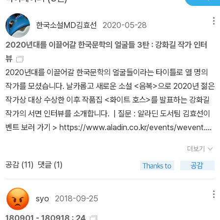
한국소설MD김효선
2020-05-28
메뉴
2020년대를 이끌어갈 한국문학의 얼굴들 3탄 : 강화길 작가 인터
뷰
2020년대를 이끌어갈 한국문학의 얼굴들이라는 타이틀로 열 명의
작가를 모셨습니다. 날카롭고 새로운 소설 <음복>으로 2020년 젊은
작가상 대상 수상한 이후 작품집 <화이트 호스>를 발표하는 강화길
작가의 서면 인터뷰를 소개합니다. | 질문 : 알라딘 도서팀 김효선이
벤트 보러 가기 > https://www.aladin.co.kr/events/wevent.as
px?EventId=206303Q. 2020년 젊은작가상 수상 이후 첫 작품집
더보기
이라 더욱 반갑습니다. 「음복」 공개 이후 독자의 반응, 주변의 반응을
공감 (
11
)
댓글 (1)
많이 접하셨는지 궁금합니다.원래대로라면 젊은작가상 수상작품집이
나온 이후, 행사를 하면서 독자분들을 직접 만나뵈었을 거예요. 그런
데 사회적 거리두기 기간이 장기화되면서 아쉽게도 행사는 잠정적으
syo
2018-09-25
메뉴
로 미뤄진 상태입니다. 그래서 직접 이야기를 듣거나, 질문을 받는 일
180901 - 180918 : 24